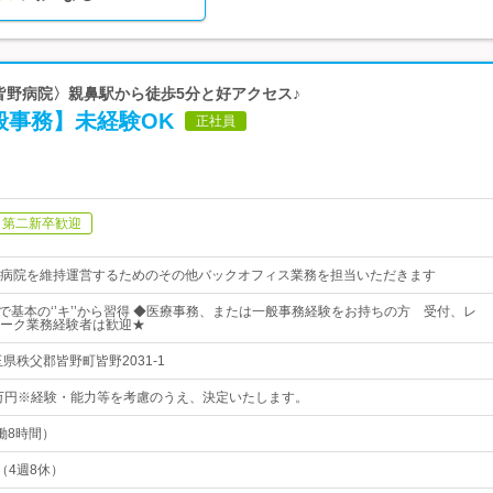
〈皆野病院〉親鼻駅から徒歩5分と好アクセス♪
般事務】未経験OK
正社員
第二新卒歓迎
病院を維持運営するためのその他バックオフィス業務を担当いただきます
制で基本の‘’キ’’から習得 ◆医療事務、または一般事務経験をお持ちの方 受付、レ
ーク業務経験者は歓迎★
県秩父郡皆野町皆野2031-1
2万円※経験・能力等を考慮のうえ、決定いたします。
実働8時間）
制（4週8休）