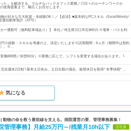
った」を解決する、マルチなバックオフィス業務／◎日々のルーチンワークか
の改善提案まで、幅広くお任せします。
物が好きな方大歓迎・未経験OK！／【必須】■基本的なPCスキル（Excel/Wordが
普通自動車免許（AT可）
カー通勤可（無料駐車場あり）】 本社／埼玉県川口市石神815 ※電車・バスを利
9万円※経験・スキルを考慮の上、決定いたします※試用期間：6ヵ月（期間中は契約
）。※…
00（実働8時間／休憩60分）※業務に応じて、シフトを変更する場合があります。└
日* 完全週休2日制└基本土日休み。土日出勤の場合、振替休日を取得* 冬季休暇* …
気になる
 | 動物の命を救う最前線を支える。病院運営の要、管理事務募集！
管理事務】月給25万円～/残業月10h以下
正社員