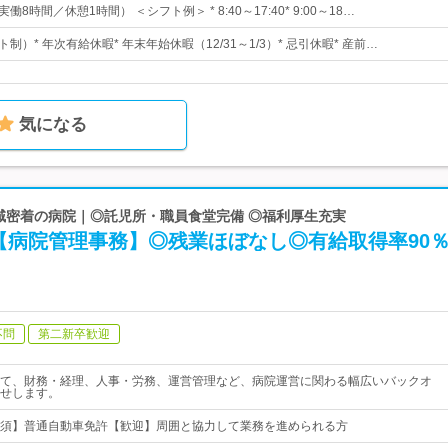
働8時間／休憩1時間） ＜シフト例＞ * 8:40～17:40* 9:00～18…
ト制）* 年次有給休暇* 年末年始休暇（12/31～1/3）* 忌引休暇* 産前…
気になる
地域密着の病院｜◎託児所・職員食堂完備 ◎福利厚生充実
【病院管理事務】◎残業ほぼなし◎有給取得率90
不問
第二新卒歓迎
て、財務・経理、人事・労務、運営管理など、病院運営に関わる幅広いバックオ
せします。
須】普通自動車免許【歓迎】周囲と協力して業務を進められる方