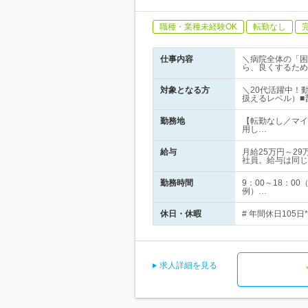
職種・業種未経験OK
転勤なし
仕事内容
＼病院全体の「困
ら、良くするため
対象となる方
＼20代活躍中！動
扱えるレベル）■
勤務地
【転勤なし／マイ
用し…
給与
月給25万円～2
社員。給与は同じ
勤務時間
9：00～18：
例）…
休日・休暇
# 年間休日105
求人詳細を見る