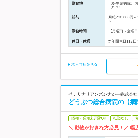
勤務地
【好生館病院】 
（8:20…
給与
月給220,000円
ヶ…
勤務時間
【月曜日～金曜日】*
休日・休暇
# 年間休日112
求人詳細を見る
ベテリナリアンズシナジー株式会社
どうぶつ総合病院の【病院
職種・業種未経験OK
転勤なし
＼ 動物が好きな方必見！／ 