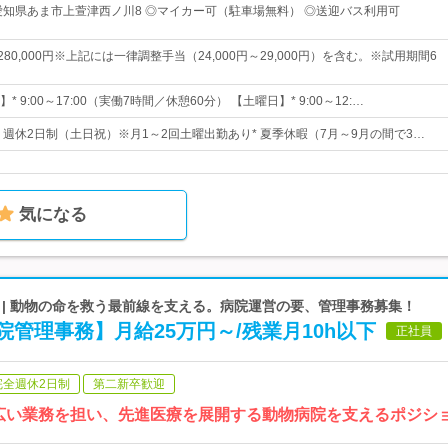
愛知県あま市上萱津西ノ川8 ◎マイカー可（駐車場無料） ◎送迎バス利用可
～280,000円※上記には一律調整手当（24,000円～29,000円）を含む。※試用期間6
 9:00～17:00（実働7時間／休憩60分） 【土曜日】* 9:00～12:…
日* 週休2日制（土日祝）※月1～2回土曜出勤あり* 夏季休暇（7月～9月の間で3…
気になる
 | 動物の命を救う最前線を支える。病院運営の要、管理事務募集！
管理事務】月給25万円～/残業月10h以下
正社員
完全週休2日制
第二新卒歓迎
幅広い業務を担い、先進医療を展開する動物病院を支えるポジシ