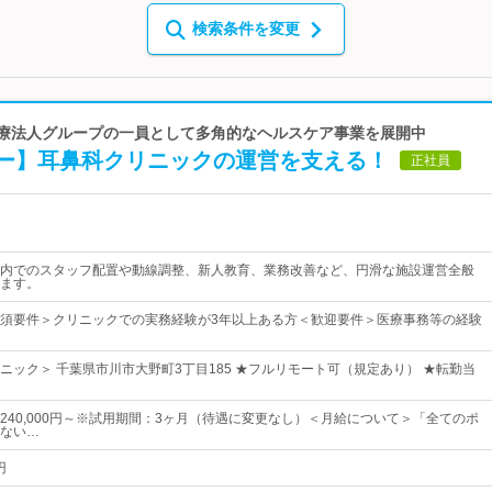
検索条件を変更
 医療法人グループの一員として多角的なヘルスケア事業を展開中
ー】耳鼻科クリニックの運営を支える！
正社員
内でのスタッフ配置や動線調整、新人教育、業務改善など、円滑な施設運営全般
ます。
須要件＞クリニックでの実務経験が3年以上ある方＜歓迎要件＞医療事務等の経験
ニック＞ 千葉県市川市大野町3丁目185 ★フルリモート可（規定あり） ★転勤当
240,000円～※試用期間：3ヶ月（待遇に変更なし）＜月給について＞「全てのポ
ない…
円