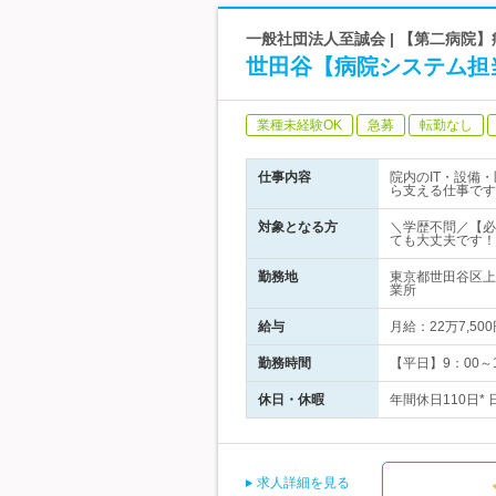
一般社団法人至誠会 | 【第二病院
世田谷【病院システム担
業種未経験OK
急募
転勤なし
仕事内容
院内のIT・設備
ら支える仕事です
対象となる方
＼学歴不問／【必
ても大丈夫です！
勤務地
東京都世田谷区上
業所
給与
月給：22万7,
勤務時間
【平日】9：00～
休日・休暇
年間休日110日*
求人詳細を見る