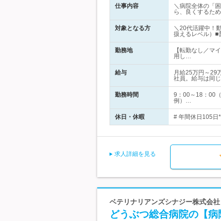
仕事内容
＼病院全体の「困
ら、良くするため
対象となる方
＼20代活躍中！動
扱えるレベル）■
勤務地
【転勤なし／マイ
用し…
給与
月給25万円～2
社員。給与は同じ
勤務時間
9：00～18：
例）…
休日・休暇
# 年間休日105
求人詳細を見る
ベテリナリアンズシナジー株式会社
どうぶつ総合病院の【病院