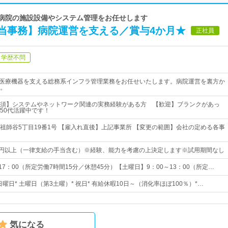
】病院の施設設備やシステム管理をお任せします
当事務】病院運営を支える／賞与4か月★
正社員
学歴不問
・医療機器を支える総務系インフラ管理業務をお任せいたします。病院運営を裏方か
。
須】システムやネットワーク関連の実務経験がある方 【歓迎】ブランクがあっ
50代活躍中です！
祖師谷5丁目19番1号 【雇入れ直後】上記事業所 【変更の範囲】会社の定める各事
500円以上（一律支給の手当含む）※経験、能力を考慮の上決定します※試用期間なし
17：00（所定労働7時間15分／休憩45分）【土曜日】9：00～13：00（所定…
 日曜日* 土曜日（第3土曜）* 祝日* 有給休暇10日～（消化率ほぼ100％）*…
気になる