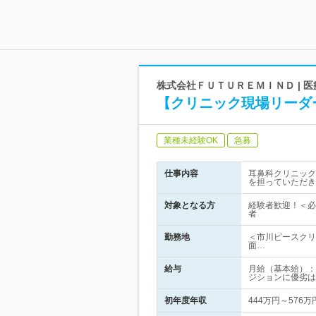
株式会社ＦＵＴＵＲＥＭＩＮＤ |
【クリニック現場リーダ
業種未経験OK
急募
仕事内容
耳鼻科クリニック
を担っていただき
対象となる方
経験者歓迎！＜必
者
勤務地
＜市川ピースクリ
面…
給与
月給（基本給）：
ジションに優劣は
初年度年収
444万円～576万