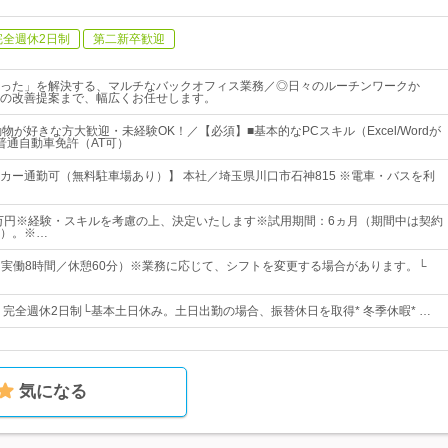
完全週休2日制
第二新卒歓迎
った」を解決する、マルチなバックオフィス業務／◎日々のルーチンワークか
の改善提案まで、幅広くお任せします。
物が好きな方大歓迎・未経験OK！／【必須】■基本的なPCスキル（Excel/Wordが
普通自動車免許（AT可）
カー通勤可（無料駐車場あり）】 本社／埼玉県川口市石神815 ※電車・バスを利
9万円※経験・スキルを考慮の上、決定いたします※試用期間：6ヵ月（期間中は契約
）。※…
00（実働8時間／休憩60分）※業務に応じて、シフトを変更する場合があります。└
日* 完全週休2日制└基本土日休み。土日出勤の場合、振替休日を取得* 冬季休暇* …
気になる