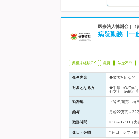
医療法人徳洲会 | 
病院勤務【一
業種未経験OK
急募
学歴不問
仕事内容
◆業者対応など、
対象となる方
◆手厚いOJT体
セプト、病棟クラ
勤務地
〈皆野病院〉 埼玉
給与
月給22万円～3
勤務時間
8:30～17:30（
休日・休暇
* 休日 シフト