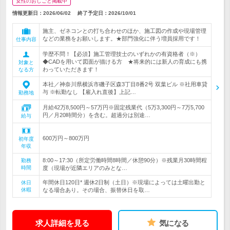
女性のおしごと掲載中
情報更新日：2026/06/02
終了予定日：
2026/10/01
施主、ゼネコンとの打ち合わせのほか、施工図の作成や現場管理
などの業務をお願いします。★部門強化に伴う増員採用です！
仕事内容
学歴不問！【必須】施工管理技士のいずれかの有資格者（※）
◆CADを用いて図面が描ける方 ★将来的には新人の育成にも携
対象と
わっていただきます！
なる方
本社／神奈川県横浜市磯子区森3丁目8番2号 双葉ビル ※社用車貸
与 ※転勤なし 【雇入れ直後】上記…
勤務地
月給42万8,500円～57万円※固定残業代（5万3,300円～7万5,700
円／月20時間分）を含む。超過分は別途…
給与
600万円～800万円
初年度
年収
8:00～17:30（所定労働時間8時間／休憩90分）※残業月30時間程
勤務
時間
度（現場が近隣エリアのみとな…
年間休日120日* 週休2日制（土日）※現場によっては土曜出勤と
休日
休暇
なる場合あり。その場合、振替休日を取…
求人詳細を見る
気になる