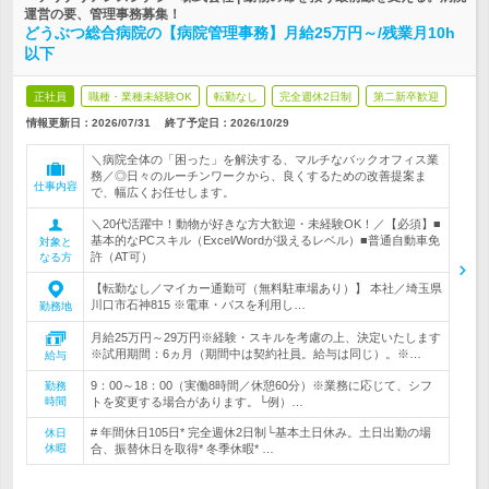
運営の要、管理事務募集！
どうぶつ総合病院の【病院管理事務】月給25万円～/残業月10h
以下
正社員
職種・業種未経験OK
転勤なし
完全週休2日制
第二新卒歓迎
情報更新日：2026/07/31
終了予定日：
2026/10/29
＼病院全体の「困った」を解決する、マルチなバックオフィス業
務／◎日々のルーチンワークから、良くするための改善提案ま
仕事内容
で、幅広くお任せします。
＼20代活躍中！動物が好きな方大歓迎・未経験OK！／【必須】■
基本的なPCスキル（Excel/Wordが扱えるレベル）■普通自動車免
対象と
許（AT可）
なる方
【転勤なし／マイカー通勤可（無料駐車場あり）】 本社／埼玉県
川口市石神815 ※電車・バスを利用し…
勤務地
月給25万円～29万円※経験・スキルを考慮の上、決定いたします
※試用期間：6ヵ月（期間中は契約社員。給与は同じ）。※…
給与
9：00～18：00（実働8時間／休憩60分）※業務に応じて、シフ
勤務
時間
トを変更する場合があります。└例）…
# 年間休日105日* 完全週休2日制└基本土日休み。土日出勤の場
休日
休暇
合、振替休日を取得* 冬季休暇* …