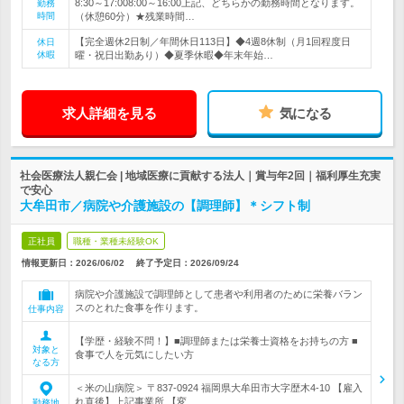
8:30～17:008:00～16:00上記、どちらかの勤務時間となります。
勤務
時間
（休憩60分）★残業時間…
【完全週休2日制／年間休日113日】◆4週8休制（月1回程度日
休日
休暇
曜・祝日出勤あり）◆夏季休暇◆年末年始…
求人詳細を見る
気になる
社会医療法人親仁会 | 地域医療に貢献する法人｜賞与年2回｜福利厚生充実
で安心
大牟田市／病院や介護施設の【調理師】＊シフト制
正社員
職種・業種未経験OK
情報更新日：2026/06/02
終了予定日：
2026/09/24
病院や介護施設で調理師として患者や利用者のために栄養バラン
スのとれた食事を作ります。
仕事内容
【学歴・経験不問！】■調理師または栄養士資格をお持ちの方 ■
対象と
食事で人を元気にしたい方
なる方
＜米の山病院＞ 〒837-0924 福岡県大牟田市大字歴木4-10 【雇入
れ直後】上記事業所 【変…
勤務地