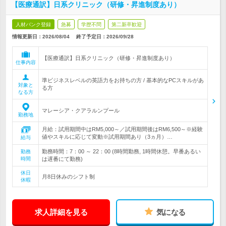
【医療通訳】日系クリニック（研修・昇進制度あり）
人材バンク登録
急募
学歴不問
第二新卒歓迎
情報更新日：2026/08/04
終了予定日：
2026/09/28
【医療通訳】日系クリニック（研修・昇進制度あり）
仕事内容
準ビジネスレベルの英語力をお持ちの方 / 基本的なPCスキルがあ
対象と
る方
なる方
マレーシア・クアラルンプール
勤務地
月給：試用期間中はRM5,000～／試用期間後はRM6,500～※経験
値やスキルに応じて変動※試用期間あり（3ヵ月）…
給与
勤務時間：7：00 ～ 22：00 (8時間勤務, 1時間休憩。早番あるい
勤務
時間
は遅番にて勤務)
休日
月8日休みのシフト制
休暇
求人詳細を見る
気になる