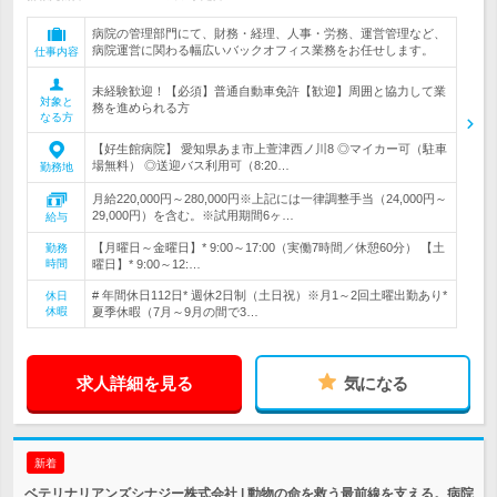
病院の管理部門にて、財務・経理、人事・労務、運営管理など、
病院運営に関わる幅広いバックオフィス業務をお任せします。
仕事内容
未経験歓迎！【必須】普通自動車免許【歓迎】周囲と協力して業
対象と
務を進められる方
なる方
【好生館病院】 愛知県あま市上萱津西ノ川8 ◎マイカー可（駐車
場無料） ◎送迎バス利用可（8:20…
勤務地
月給220,000円～280,000円※上記には一律調整手当（24,000円～
29,000円）を含む。※試用期間6ヶ…
給与
【月曜日～金曜日】* 9:00～17:00（実働7時間／休憩60分） 【土
勤務
時間
曜日】* 9:00～12:…
# 年間休日112日* 週休2日制（土日祝）※月1～2回土曜出勤あり*
休日
休暇
夏季休暇（7月～9月の間で3…
求人詳細を見る
気になる
新着
ベテリナリアンズシナジー株式会社 | 動物の命を救う最前線を支える。病院