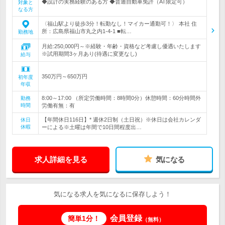
◆設計の実務経験のある方 ◆普通自動車免許（AT限定可）
対象と
なる方
〈福山駅より徒歩3分！転勤なし！マイカー通勤可！〉 本社 住
所：広島県福山市丸之内1-4-1 ■転…
勤務地
月給:250,000円～※経験・年齢・資格など考慮し優遇いたします
※試用期間3ヶ月あり(待遇に変更なし)
給与
350万円～650万円
初年度
年収
8:00～17:00 （所定労働時間：8時間0分）休憩時間：60分時間外
勤務
時間
労働有無：有
【年間休日116日】* 週休2日制（土日祝）※休日は会社カレンダ
休日
休暇
ーによる※土曜は年間で10日間程度出…
求人詳細を見る
気になる
気になる求人を気になるに保存しよう！
会員登録
簡単1分！
（無料）