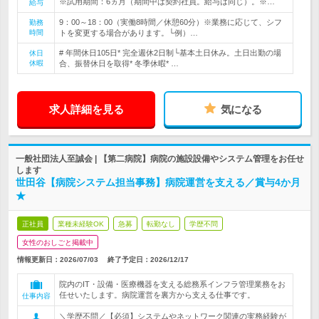
※試用期間：6ヵ月（期間中は契約社員。給与は同じ）。※…
給与
9：00～18：00（実働8時間／休憩60分）※業務に応じて、シフ
勤務
時間
トを変更する場合があります。└例）…
# 年間休日105日* 完全週休2日制└基本土日休み。土日出勤の場
休日
休暇
合、振替休日を取得* 冬季休暇* …
求人詳細を見る
気になる
一般社団法人至誠会 | 【第二病院】病院の施設設備やシステム管理をお任せ
します
世田谷【病院システム担当事務】病院運営を支える／賞与4か月
★
正社員
業種未経験OK
急募
転勤なし
学歴不問
女性のおしごと掲載中
情報更新日：2026/07/03
終了予定日：
2026/12/17
院内のIT・設備・医療機器を支える総務系インフラ管理業務をお
任せいたします。病院運営を裏方から支える仕事です。
仕事内容
＼学歴不問／【必須】システムやネットワーク関連の実務経験が