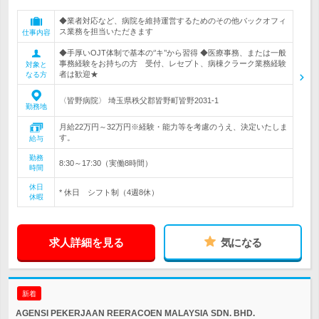
◆業者対応など、病院を維持運営するためのその他バックオフィ
ス業務を担当いただきます
仕事内容
◆手厚いOJT体制で基本の‘’キ’’から習得 ◆医療事務、または一般
事務経験をお持ちの方 受付、レセプト、病棟クラーク業務経験
対象と
者は歓迎★
なる方
〈皆野病院〉 埼玉県秩父郡皆野町皆野2031-1
勤務地
月給22万円～32万円※経験・能力等を考慮のうえ、決定いたしま
す。
給与
勤務
8:30～17:30（実働8時間）
時間
休日
* 休日 シフト制（4週8休）
休暇
求人詳細を見る
気になる
新着
AGENSI PEKERJAAN REERACOEN MALAYSIA SDN. BHD.