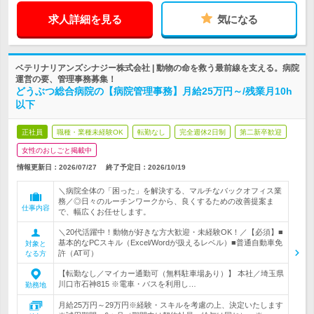
求人詳細を見る
気になる
ベテリナリアンズシナジー株式会社 | 動物の命を救う最前線を支える。病院
運営の要、管理事務募集！
どうぶつ総合病院の【病院管理事務】月給25万円～/残業月10h
以下
正社員
職種・業種未経験OK
転勤なし
完全週休2日制
第二新卒歓迎
女性のおしごと掲載中
情報更新日：2026/07/27
終了予定日：
2026/10/19
＼病院全体の「困った」を解決する、マルチなバックオフィス業
務／◎日々のルーチンワークから、良くするための改善提案ま
仕事内容
で、幅広くお任せします。
＼20代活躍中！動物が好きな方大歓迎・未経験OK！／【必須】■
基本的なPCスキル（Excel/Wordが扱えるレベル）■普通自動車免
対象と
許（AT可）
なる方
【転勤なし／マイカー通勤可（無料駐車場あり）】 本社／埼玉県
川口市石神815 ※電車・バスを利用し…
勤務地
月給25万円～29万円※経験・スキルを考慮の上、決定いたします