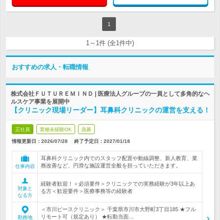
1
1～1件 (全1件中)
おすすめの求人・転職情報
株式会社ＦＵＴＵＲＥＭＩＮＤ | 医療法人グループの一員として多角的なヘ
ルスケア事業を展開中
【クリニック現場リーダー】耳鼻科クリニックの運営を支える！
正社員
業種未経験OK
急募
情報更新日：2026/07/28
終了予定日：
2027/01/18
耳鼻科クリニック内でのスタッフ配置や動線調整、新人教育、業
務改善など、円滑な施設運営全般を担っていただきます。
仕事内容
経験者歓迎！＜必須要件＞クリニックでの実務経験が3年以上あ
対象と
る方＜歓迎要件＞医療事務等の経験者
なる方
＜市川ピースクリニック＞ 千葉県市川市大野町3丁目185 ★フル
リモート可（規定あり） ★転勤当面…
勤務地