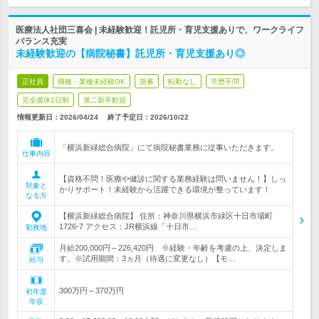
医療法人社団三喜会 | 未経験歓迎！託児所・育児支援ありで、ワークライフ
バランス充実
未経験歓迎の【病院秘書】託児所・育児支援あり◎
正社員
職種・業種未経験OK
急募
転勤なし
学歴不問
完全週休2日制
第二新卒歓迎
情報更新日：2026/04/24
終了予定日：
2026/10/22
「横浜新緑総合病院」にて病院秘書業務に従事いただきます。
仕事内容
【資格不問！医療や健診に関する業務経験は問いません！】しっ
対象と
かりサポート！未経験から活躍できる環境が整っています！
なる方
【横浜新緑総合病院】 住所：神奈川県横浜市緑区十日市場町
1726-7 アクセス：JR横浜線「十日市…
勤務地
月給200,000円～226,420円 ※経験・年齢を考慮の上、決定しま
す。※試用期間：3ヵ月（待遇に変更なし）【モ…
給与
300万円～370万円
初年度
年収