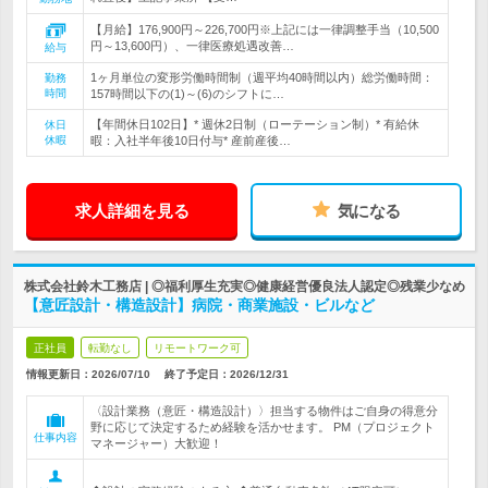
【月給】176,900円～226,700円※上記には一律調整手当（10,500
円～13,600円）、一律医療処遇改善…
給与
1ヶ月単位の変形労働時間制（週平均40時間以内）総労働時間：
勤務
時間
157時間以下の(1)～(6)のシフトに…
【年間休日102日】* 週休2日制（ローテーション制）* 有給休
休日
休暇
暇：入社半年後10日付与* 産前産後…
求人詳細を見る
気になる
株式会社鈴木工務店 | ◎福利厚生充実◎健康経営優良法人認定◎残業少なめ
【意匠設計・構造設計】病院・商業施設・ビルなど
正社員
転勤なし
リモートワーク可
情報更新日：2026/07/10
終了予定日：
2026/12/31
〈設計業務（意匠・構造設計）〉担当する物件はご自身の得意分
野に応じて決定するため経験を活かせます。 PM（プロジェクト
仕事内容
マネージャー）大歓迎！