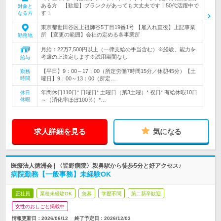
ある方 【歓迎】ブランクがあっても大丈夫です！50代活躍中で
対象と
す！
なる方
東京都世田谷区上祖師谷5丁目19番1号 【雇入れ直後】上記事業
所 【変更の範囲】会社の定める各事業所
勤務地
月給：22万7,500円以上（一律支給の手当含む）※経験、能力を
考慮の上決定します※試用期間なし
給与
【平日】9：00～17：00（所定労働7時間15分／休憩45分）【土
勤務
時間
曜日】9：00～13：00（所定…
年間休日110日* 日曜日* 土曜日（第3土曜）* 祝日* 有給休暇10日
休日
休暇
～（消化率ほぼ100％）*…
求人詳細を見る
気になる
医療法人徳洲会 | 〈皆野病院〉親鼻駅から徒歩5分と好アクセス♪
病院勤務【一般事務】未経験OK
正社員
業種未経験OK
急募
学歴不問
第二新卒歓迎
女性のおしごと掲載中
情報更新日：2026/06/12
終了予定日：
2026/12/03