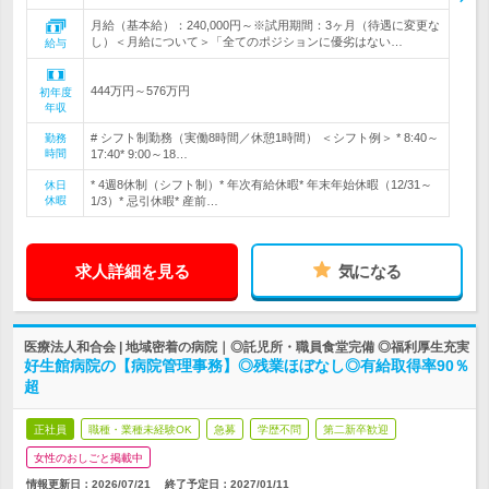
月給（基本給）：240,000円～※試用期間：3ヶ月（待遇に変更な
し）＜月給について＞「全てのポジションに優劣はない…
給与
444万円～576万円
初年度
年収
# シフト制勤務（実働8時間／休憩1時間） ＜シフト例＞ * 8:40～
勤務
時間
17:40* 9:00～18…
* 4週8休制（シフト制）* 年次有給休暇* 年末年始休暇（12/31～
休日
休暇
1/3）* 忌引休暇* 産前…
求人詳細を見る
気になる
医療法人和合会 | 地域密着の病院｜◎託児所・職員食堂完備 ◎福利厚生充実
好生館病院の【病院管理事務】◎残業ほぼなし◎有給取得率90％
超
正社員
職種・業種未経験OK
急募
学歴不問
第二新卒歓迎
女性のおしごと掲載中
情報更新日：2026/07/21
終了予定日：
2027/01/11