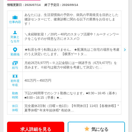
情報更新日：2026/07/14
終了予定日：
2026/09/14
あなたには、生活習慣病の予防や、病気の早期発見を目的とした
健診センターにて、健康診断に関わる以下の業務をお任せしま
仕事内容
す！
＼未経験歓迎！／20代～40代のスタッフ活躍中！ルーティンワー
対象と
クをこなすのが得意な方にオススメ◎
なる方
★転居を伴う転勤はありません。 ★配属先はご自宅の場所を考慮
のうえ決定いたします。 【横濱ゲートタ…
勤務地
月給26万6,977円～※上記金額には一律諸手当（6万9,477円）を
含みます。※給与は能力や経験を考慮して決定いた…
給与
401万円～450万円
初年度
年収
下記の時間帯でのシフト勤務になります。■8:30～16:45（基本）
勤務
時間
■8:00～16:15（早番）■…
完全週休2日制（日曜＋他1日）【年間休日】114日【各種休暇】*
休日
休暇
夏季休暇* 年末年始休暇* 有給休…
求人詳細を見る
気になる