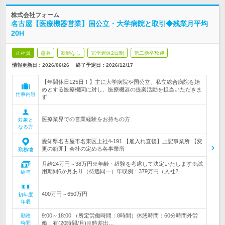
株式会社フォーム
名古屋【医療機器営業】国公立・大学病院と取引◆残業月平均
20H
正社員
急募
転勤なし
完全週休2日制
第二新卒歓迎
情報更新日：2026/06/26
終了予定日：
2026/12/17
【年間休日125日！】主に大学病院や国公立、私立総合病院を始
めとする医療機関に対し、医療機器の提案活動を担当いただきま
仕事内容
す
医療業界での営業経験をお持ちの方
対象と
なる方
愛知県名古屋市名東区上社4-191 【雇入れ直後】上記事業所 【変
更の範囲】会社の定める各事業所
勤務地
月給24万円～38万円※年齢・経験を考慮して決定いたします※試
用期間6か月あり（待遇同一）年収例：379万円（入社2…
給与
400万円～650万円
初年度
年収
9:00～18:00 （所定労働時間：8時間）休憩時間：60分時間外労
勤務
時間
働：有(20時間/月)※時差出…