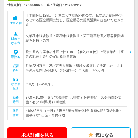
情報更新日：2026/06/26
終了予定日：
2026/12/17
【年間休日125日！】主に大学病院や国公立、私立総合病院を始
めとする医療機関に対し、医療機器の提案活動を担当いただきま
仕事内容
す
＼業種未経験歓迎・職種未経験歓迎・第二新卒歓迎／顧客折衝経
対象と
験をお持ちの方
なる方
愛知県名古屋市名東区上社4-191 【雇入れ直後】上記事業所 【変
更の範囲】会社の定める各事業所
勤務地
月給22.4万円～26.4万円※年齢・経験を考慮して決定いたします
※試用期間6か月あり（待遇同一）年収例：379万円…
給与
350万円～450万円
初年度
年収
9:00～18:00 （所定労働時間：8時間）休憩時間：60分時間外労
勤務
時間
働：有(20時間/月)※時差出…
* 週休2日制（土日）* 祝日* 年末年始休暇* 夏季休暇* 有給休暇*
休日
休暇
慶弔休暇* 出産・育児休暇…
求人詳細を見る
気になる