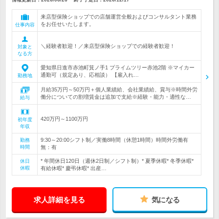
来店型保険ショップでの店舗運営全般およびコンサルタント業務
をお任せいたします。
仕事内容
＼経験者歓迎！／来店型保険ショップでの経験者歓迎！
対象と
なる方
愛知県日進市赤池町箕ノ手1 プライムツリー赤池2階 ※マイカー
通勤可（規定あり、応相談） 【雇入れ…
勤務地
月給35万円～50万円＋個人業績給、会社業績給、賞与※時間外労
働分についての割増賃金は追加で支給※経験・能力・適性な…
給与
420万円～1100万円
初年度
年収
9:30～20:00シフト制／実働8時間（休憩1時間）時間外労働有
勤務
時間
無：有
* 年間休日120日（週休2日制／シフト制）* 夏季休暇* 冬季休暇*
休日
休暇
有給休暇* 慶弔休暇* 出産…
求人詳細を見る
気になる