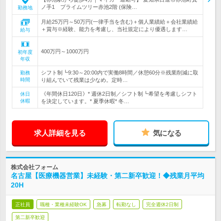
ノ手1 プライムツリー赤池2階 (保険…
勤務地
月給25万円～50万円(一律手当を含む)＋個人業績給＋会社業績給
＋賞与※経験、能力を考慮し、当社規定により優遇します…
給与
400万円～1000万円
初年度
年収
シフト制┗9:30～20:00内で実働8時間／休憩60分※残業削減に取
勤務
時間
り組んでいて残業は少なめ。定時…
《年間休日120日》* 週休2日制／シフト制┗希望を考慮しシフト
休日
休暇
を決定しています。* 夏季休暇* 冬…
求人詳細を見る
気になる
株式会社フォーム
名古屋【医療機器営業】未経験・第二新卒歓迎！◆残業月平均
20H
正社員
職種・業種未経験OK
急募
転勤なし
完全週休2日制
第二新卒歓迎