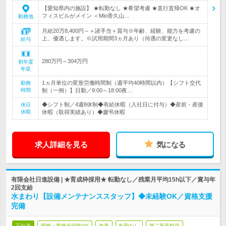
【愛知県内の施設】 ★転勤なし ★希望考慮 ★直行直帰OK ★オ
フィスビルがメイン ＜Mio香久山…
勤務地
月給20万8,400円～＋諸手当＋賞与※年齢、経験、能力を考慮の
上、優遇します。※試用期間3ヵ月あり（待遇の変更なし…
給与
280万円～304万円
初年度
年収
1ヵ月単位の変形労働時間制（週平均40時間以内）【シフト交代
勤務
時間
制（一例）】日勤／9:00～18:00夜…
◆シフト制／4週8休制◆有給休暇（入社日に付与）◆産前・産後
休日
休暇
休暇（取得実績あり）◆慶弔休暇
求人詳細を見る
気になる
有限会社日進設備 | ★育成枠採用★ 転勤なし／残業月平均15h以下／賞与年
2回支給
水まわり【設備メンテナンススタッフ】◆未経験OK／資格支援
完備
正社員
職種・業種未経験OK
急募
転勤なし
第二新卒歓迎