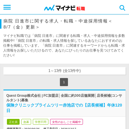
病院 日進市に関する求人・転職・中途採用情報＜
8/7（金）更新＞
マイナビ転職では「病院 日進市」に関連する転職・求人・中途採用情報を多数
掲載中!「病院 日進市」の転職・求人情報を探しているあなたにおすすめのお
仕事を掲載しています。「病院 日進市」に関連するキーワードからも転職・求
人情報をお探しいただけるので、あなたにぴったりのお仕事を見つけてみてく
ださい!
1～13件 (全13件中)
1
Quest Group株式会社 | FC加盟店│全国に約300店舗展開│店長候補(コンサ
ルタント)募集
保険クリニックプライムツリー赤池店での【店長候補】年休120
日
正社員
急募
学歴不問
女性のおしごと掲載中
情報更新日：2026/06/26
終了予定日：
2026/12/17