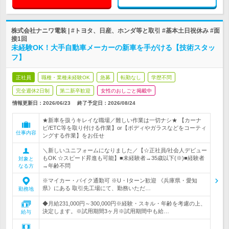
株式会社ナニワ電装 | #トヨタ、日産、ホンダ等と取引 #基本土日祝休み #面
接1回
未経験OK！大手自動車メーカーの新車を手がける【技術スタッ
フ】
正社員
職種・業種未経験OK
急募
転勤なし
学歴不問
完全週休2日制
第二新卒歓迎
女性のおしごと掲載中
情報更新日：2026/06/23
終了予定日：
2026/08/24
★新車を扱うキレイな職場／難しい作業は一切ナシ★ 【カーナ
ビ/ETC等を取り付ける作業】or【ボディやガラスなどをコーティ
仕事内容
ングする作業】をお任せ
＼新しいユニフォームになりました／【☆正社員/社会人デビュー
もOK ☆スピード昇進も可能】■未経験者→35歳以下(※)■経験者
対象と
→年齢不問
なる方
※マイカー・バイク通勤可 ※U・Iターン歓迎 《兵庫県・愛知
県》にある 取引先工場にて、勤務いただ…
勤務地
◆月給231,000円～300,000円※経験・スキル・年齢を考慮の上、
決定します。※試用期間3ヶ月※試用期間中も給…
給与