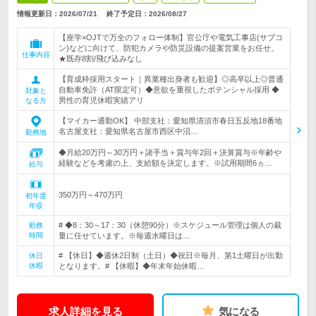
情報更新日：2026/07/21
終了予定日：
2026/08/27
【座学×OJTで万全のフォロー体制】官公庁や電気工事店(サブコ
ン)などに向けて、防犯カメラや防災設備の提案営業をお任せ。
仕事内容
★既存8割/飛び込みなし
【育成枠採用スタート｜異業種出身者も歓迎】◎高卒以上◎普通
自動車免許（AT限定可）◆意欲を重視したポテンシャル採用 ◆
対象と
男性の育児休暇実績アリ
なる方
【マイカー通勤OK】 中部支社：愛知県清須市春日五反地18番地
名古屋支社：愛知県名古屋市西区中沼…
勤務地
◆月給20万円～30万円＋諸手当＋賞与年2回＋決算賞与※年齢や
経験などを考慮の上、支給額を決定します。※試用期間6ヵ…
給与
350万円～470万円
初年度
年収
# ◆8：30～17：30（休憩90分）※スケジュール管理は個人の裁
勤務
時間
量に任せています。※毎週水曜日は…
# 【休日】◆週休2日制（土日）◆祝日※毎月、第1土曜日が出勤
休日
休暇
となります。# 【休暇】◆年末年始休暇…
求人詳細を見る
気になる