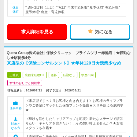
* 週休2日制（土日）* 祝日* 年末年始休暇* 夏季休暇* 有給休暇*
休日
休暇
慶弔休暇* 出産・育児休暇…
求人詳細を見る
気になる
Quest Group株式会社 | 保険クリニック プライムツリー赤池店｜★転勤な
し★駅徒歩4分
来店型の【保険コンサルタント】★年休120日★残業少なめ
正社員
業種未経験OK
急募
転勤なし
学歴不問
女性のおしごと掲載中
情報更新日：2026/07/21
終了予定日：
2026/09/21
《来店型でじっくりお客様と向き合えます》お客様のライフプラ
ンやご要望にマッチした保険プランを提案★60％を超える成約率
仕事内容
★
《経験を活かしたキャリアアップを応援》新たなステージで頑張
りたい！キャリアを磨きたい！…その想い叶えませんか？★女性
対象と
スタッフも在籍★
なる方
【赤池駅から徒歩4分｜マイカー通勤可】 愛知県日進市赤池町箕