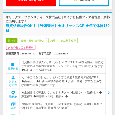
オリックス・ファシリティーズ株式会社 | マイナビ転職フェア名古屋、京都
に出展します！
無資格未経験OK！【設備管理】★オリックスGP ★年間休日130
日
正社員
職種・業種未経験OK
急募
第二新卒歓迎
女性のおしごと掲載中
情報更新日：2026/06/30
終了予定日：
2026/08/24
【資格手当は最大75,000円/月】オフィスビルや複合施設・病院な
どで電気や空調の設備管理・メンテナンスをご担当いただきます
仕事内容
◆OJT＆チーム制で安心！
＼「手に職をつけたい」という方に最適！無資格未経験OK！／
◆高卒以上 ◆社会人経験のある方 ★介護・警備・営業など多彩
対象と
な前職の先輩が活躍中です
なる方
★全国各地で募集しています！UIターン歓迎です ＜勤務地＞ ◆
東京都内 ◆神奈川（川崎、横浜） ◆…
勤務地
月給231,000円～271,000円＋成果業績給（賞与）年4回＋残業代
全額支給＋資格手当(最大月7万5000円) …
給与