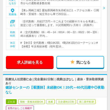
市からの通勤者多数在籍
なる方
【東レ岡崎工場】愛知県岡崎市矢作町出口1 ＜アクセス例＞ ◎岡
崎市・安城市・知立市から車で20分以…
勤務地
〈交代勤務〉月給27万円～※これまでの経験やスキルを考慮し、
規定に従って優遇致します。※試用期間2ヶ月有り（同条件）
給与
# 〈交代勤務制〉06：45～14：0014：00～22：0022：00～翌6：
勤務
時間
45※残業有り（平均…
# 【休日】交代勤務：4勤1休2回、4勤2休1回のローテーション#
休日
休暇
【休暇】年次有給休暇（初年度16…
求人詳細を見る
気になる
医療法人社団善仁会 | 完全週休2日制｜残業ほぼなし｜産休・育休取得実績
あり
健診センターの【看護師】未経験OK！20代～40代活躍中◎夜勤
なし
正社員
職種・業種未経験OK
急募
完全週休2日制
第二新卒歓迎
女性のおしごと掲載中