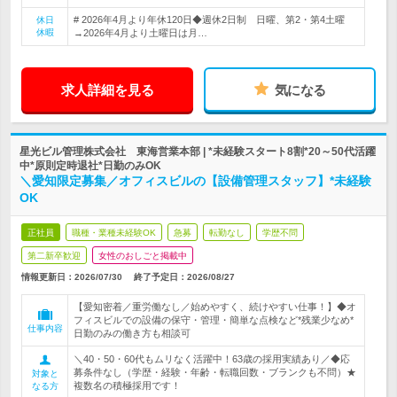
# 2026年4月より年休120日◆週休2日制 日曜、第2・第4土曜
休日
休暇
→2026年4月より土曜日は月…
求人詳細を見る
気になる
星光ビル管理株式会社 東海営業本部 | *未経験スタート8割*20～50代活躍
中*原則定時退社*日勤のみOK
＼愛知限定募集／オフィスビルの【設備管理スタッフ】*未経験
OK
正社員
職種・業種未経験OK
急募
転勤なし
学歴不問
第二新卒歓迎
女性のおしごと掲載中
情報更新日：2026/07/30
終了予定日：
2026/08/27
【愛知密着／重労働なし／始めやすく、続けやすい仕事！】◆オ
フィスビルでの設備の保守・管理・簡単な点検など*残業少なめ*
仕事内容
日勤のみの働き方も相談可
＼40・50・60代もムリなく活躍中！63歳の採用実績あり／◆応
募条件なし（学歴・経験・年齢・転職回数・ブランクも不問）★
対象と
複数名の積極採用です！
なる方