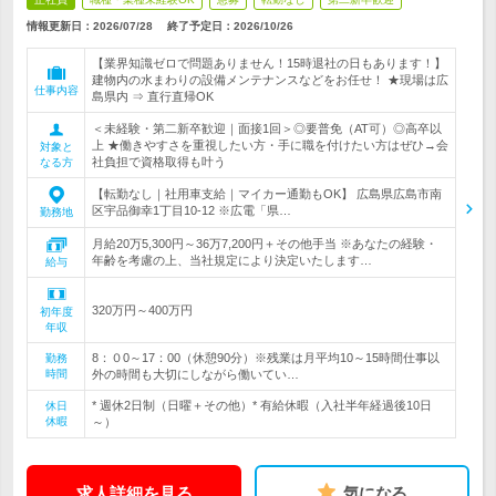
情報更新日：2026/07/28
終了予定日：
2026/10/26
【業界知識ゼロで問題ありません！15時退社の日もあります！】
建物内の水まわりの設備メンテナンスなどをお任せ！ ★現場は広
仕事内容
島県内 ⇒ 直行直帰OK
＜未経験・第二新卒歓迎｜面接1回＞◎要普免（AT可）◎高卒以
上 ★働きやすさを重視したい方・手に職を付けたい方はぜひ→会
対象と
社負担で資格取得も叶う
なる方
【転勤なし｜社用車支給｜マイカー通勤もOK】 広島県広島市南
区宇品御幸1丁目10-12 ※広電「県…
勤務地
月給20万5,300円～36万7,200円＋その他手当 ※あなたの経験・
年齢を考慮の上、当社規定により決定いたします…
給与
320万円～400万円
初年度
年収
8：０0～17：00（休憩90分）※残業は月平均10～15時間仕事以
勤務
時間
外の時間も大切にしながら働いてい…
* 週休2日制（日曜＋その他）* 有給休暇（入社半年経過後10日
休日
休暇
～）
求人詳細を見る
気になる