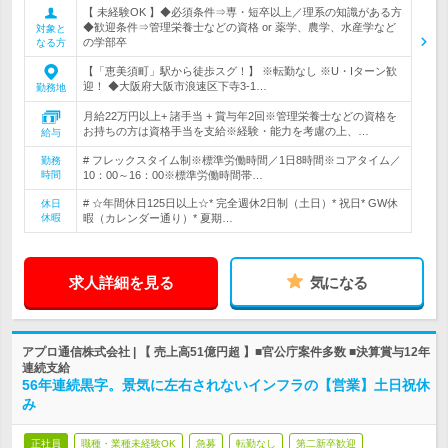
【 未経験OK 】◆必須条件⇒専・短卒以上／理系の知識がある方
◆歓迎条件⇒管理栄養士などの資格 or 薬学、農学、水産学など
対象と
の学部卒
なる方
【「恵美須町」駅から徒歩スグ！】 ※転勤なし ※U・Iターン歓
迎！ ◆大阪府大阪市浪速区下寺3-1…
勤務地
月給22万円以上+ 諸手当 + 賞与年2回※管理栄養士などの資格を
お持ちの方は資格手当を支給※経験・能力を考慮の上、…
給与
# フレックスタイム制※標準労働時間／1日8時間※コアタイム／
勤務
時間
10：00～16：00※標準労働時間帯…
# ☆年間休日125日以上☆* 完全週休2日制（土日）* 祝日* GW休
休日
休暇
暇（カレンダー通り）* 夏期…
求人詳細を見る
気になる
アプロ通信株式会社 | 【 売上高51億円超 】■官公庁案件多数 ■決算賞与12年
連続支給
56年連続黒字。景気に左右されないインフラの【営業】土日祝休
み
正社員
職種・業種未経験OK
急募
転勤なし
第二新卒歓迎