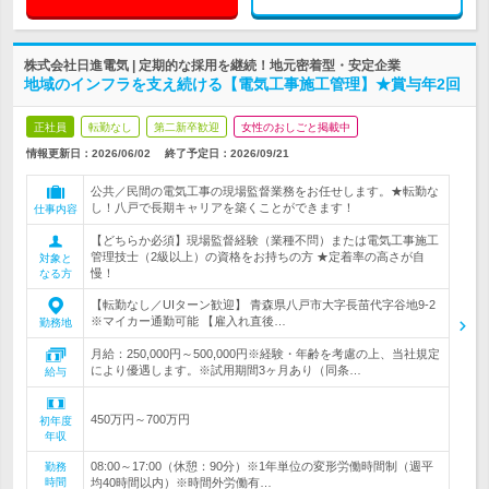
株式会社日進電気 | 定期的な採用を継続！地元密着型・安定企業
地域のインフラを支え続ける【電気工事施工管理】★賞与年2回
正社員
転勤なし
第二新卒歓迎
女性のおしごと掲載中
情報更新日：2026/06/02
終了予定日：
2026/09/21
公共／民間の電気工事の現場監督業務をお任せします。★転勤な
し！八戸で長期キャリアを築くことができます！
仕事内容
【どちらか必須】現場監督経験（業種不問）または電気工事施工
管理技士（2級以上）の資格をお持ちの方 ★定着率の高さが自
対象と
慢！
なる方
【転勤なし／UIターン歓迎】 青森県八戸市大字長苗代字谷地9-2
※マイカー通勤可能 【雇入れ直後…
勤務地
月給：250,000円～500,000円※経験・年齢を考慮の上、当社規定
により優遇します。※試用期間3ヶ月あり（同条…
給与
450万円～700万円
初年度
年収
08:00～17:00（休憩：90分）※1年単位の変形労働時間制（週平
勤務
時間
均40時間以内）※時間外労働有…