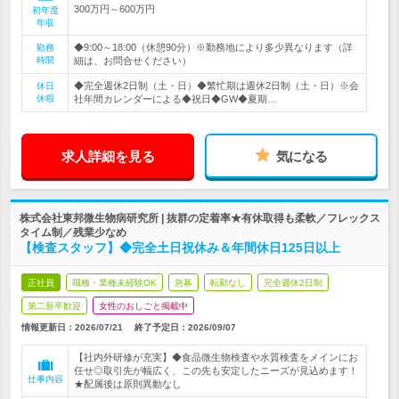
300万円～600万円
初年度
年収
◆9:00～18:00（休憩90分）※勤務地により多少異なります（詳
勤務
時間
細は、お問合せください）
◆完全週休2日制（土・日）◆繁忙期は週休2日制（土・日）※会
休日
休暇
社年間カレンダーによる◆祝日◆GW◆夏期…
求人詳細を見る
気になる
株式会社東邦微生物病研究所 | 抜群の定着率★有休取得も柔軟／フレックス
タイム制／残業少なめ
【検査スタッフ】◆完全土日祝休み＆年間休日125日以上
正社員
職種・業種未経験OK
急募
転勤なし
完全週休2日制
第二新卒歓迎
女性のおしごと掲載中
情報更新日：2026/07/21
終了予定日：
2026/09/07
【社内外研修が充実】◆食品微生物検査や水質検査をメインにお
任せ◎取引先が幅広く、この先も安定したニーズが見込めます！
仕事内容
★配属後は原則異動なし