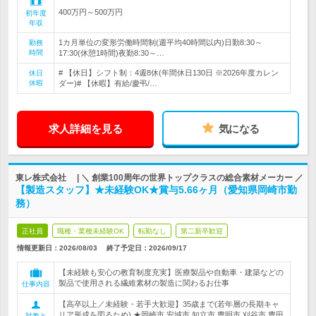
400万円～500万円
初年度
年収
1カ月単位の変形労働時間制(週平均40時間以内)日勤8:30～
勤務
時間
17:30(休憩1時間)夜勤8:30～…
# 【休日】シフト制：4週8休(年間休日130日 ※2026年度カレン
休日
休暇
ダー)# 【休暇】有給/慶弔/…
求人詳細を見る
気になる
東レ株式会社 | ＼ 創業100周年の世界トップクラスの総合素材メーカー ／
【製造スタッフ】★未経験OK★賞与5.66ヶ月（愛知県岡崎市勤
務）
正社員
職種・業種未経験OK
転勤なし
第二新卒歓迎
情報更新日：2026/08/03
終了予定日：
2026/09/17
【未経験も安心の教育制度充実】医療製品や自動車・建築などの
製品で使用される繊維素材の製造に関わるお仕事
仕事内容
【高卒以上／未経験・若手大歓迎】35歳まで(若年層の長期キャ
リア形成を図るため) ★岡崎市,安城市,知立市,豊明市,刈谷市,豊田
対象と