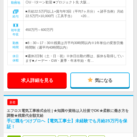
◎U・Iターン歓迎 ■プロジェクト先 大阪…
勤務地
■月給22.5万円以上+賞与年3回（平均7ヶ月分）＋諸手当例）月給
22.5万円+10,000円（工具手当） +20…
給与
450万円～600万円
初年度
年収
■8：30～17：30※残業は月平均30時間以内※1年単位の変形労働
勤務
時間
時間制（週平均40時間以内）
■週休2日制（土・日・祝）※休日出勤の際は、振休を取得してい
休日
休暇
ます■メーデー・GW・夏季・年末年始・有…
求人詳細を見る
気になる
新着
エフロス電気工事株式会社 | ★知識や資格は入社後でOK★柔軟に働き方を
調整★残業代全額支給
手に職をつけプロへ【電気工事士】未経験でも月給25万円を保
証！