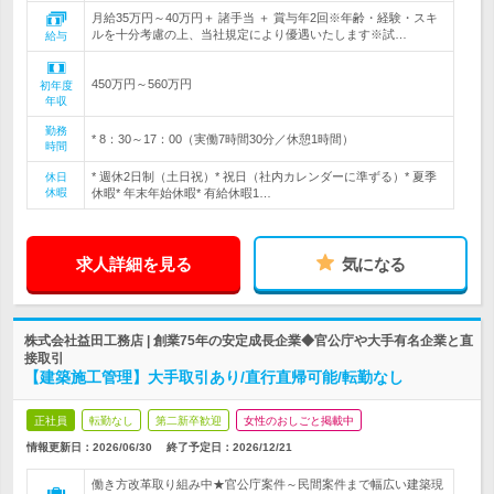
月給35万円～40万円＋ 諸手当 ＋ 賞与年2回※年齢・経験・スキ
ルを十分考慮の上、当社規定により優遇いたします※試…
給与
450万円～560万円
初年度
年収
勤務
* 8：30～17：00（実働7時間30分／休憩1時間）
時間
* 週休2日制（土日祝）* 祝日（社内カレンダーに準ずる）* 夏季
休日
休暇
休暇* 年末年始休暇* 有給休暇1…
求人詳細を見る
気になる
株式会社益田工務店 | 創業75年の安定成長企業◆官公庁や大手有名企業と直
接取引
【建築施工管理】大手取引あり/直行直帰可能/転勤なし
正社員
転勤なし
第二新卒歓迎
女性のおしごと掲載中
情報更新日：2026/06/30
終了予定日：
2026/12/21
働き方改革取り組み中★官公庁案件～民間案件まで幅広い建築現