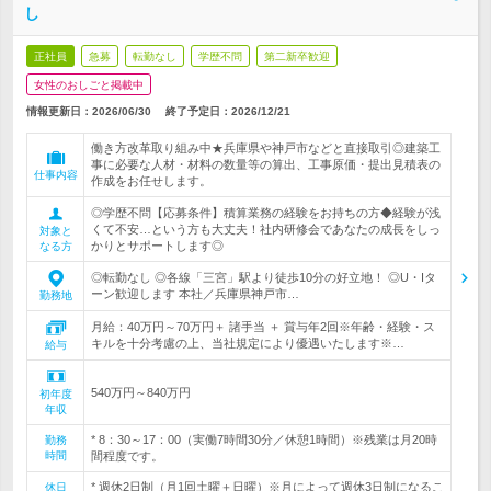
し
正社員
急募
転勤なし
学歴不問
第二新卒歓迎
女性のおしごと掲載中
情報更新日：2026/06/30
終了予定日：
2026/12/21
働き方改革取り組み中★兵庫県や神戸市などと直接取引◎建築工
事に必要な人材・材料の数量等の算出、工事原価・提出見積表の
仕事内容
作成をお任せします。
◎学歴不問【応募条件】積算業務の経験をお持ちの方◆経験が浅
くて不安…という方も大丈夫！社内研修会であなたの成長をしっ
対象と
かりとサポートします◎
なる方
◎転勤なし ◎各線「三宮」駅より徒歩10分の好立地！ ◎U・Iタ
ーン歓迎します 本社／兵庫県神戸市…
勤務地
月給：40万円～70万円＋ 諸手当 ＋ 賞与年2回※年齢・経験・ス
キルを十分考慮の上、当社規定により優遇いたします※…
給与
540万円～840万円
初年度
年収
* 8：30～17：00（実働7時間30分／休憩1時間）※残業は月20時
勤務
時間
間程度です。
* 週休2日制（月1回土曜＋日曜）※月によって週休3日制になるこ
休日