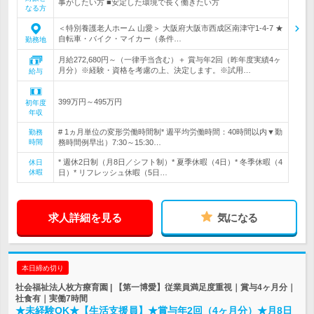
事がしたい方 ■安定した環境で長く働きたい方
なる方
＜特別養護老人ホーム 山愛＞ 大阪府大阪市西成区南津守1-4-7 ★
自転車・バイク・マイカー（条件…
勤務地
月給272,680円～（一律手当含む）＋ 賞与年2回（昨年度実績4ヶ
月分）※経験・資格を考慮の上、決定します。※試用…
給与
399万円～495万円
初年度
年収
# 1ヵ月単位の変形労働時間制* 週平均労働時間：40時間以内▼勤
勤務
時間
務時間例早出）7:30～15:30…
* 週休2日制（月8日／シフト制）* 夏季休暇（4日）* 冬季休暇（4
休日
休暇
日）* リフレッシュ休暇（5日…
求人詳細を見る
気になる
本日締め切り
社会福祉法人枚方療育園 | 【第一博愛】従業員満足度重視｜賞与4ヶ月分｜
社食有｜実働7時間
★未経験OK★【生活支援員】★賞与年2回（4ヶ月分）★月8日