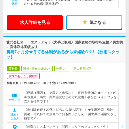
休暇
OK* 有給休暇* 夏期休暇* …
求人詳細を見る
気になる
株式会社オー・エス・ディ | 《大手と取引》国家資格の取得を支援／男女共
に育休取得実績あり
賞与7ヶ月分★育てる体制があるから未経験OK！【技術スタッ
フ】
正社員
職種・業種未経験OK
転勤なし
第二新卒歓迎
女性のおしごと掲載中
情報更新日：2026/07/17
終了予定日：
2026/09/17
《現場は関西エリア限定／出張なし！直行直帰OK》■オフィスビ
ルや倉庫、病院、商業施設などの電気設備工事など ★インフラを
仕事内容
支える仕事です！
《未経験歓迎！20代・30代の先輩も活躍中》★学歴不問！経験・
資格・電気科での履修の有無も問いません ※男女共に活躍できる
対象と
職場です♪
なる方
【転勤なし／本社または［関西］エリアのプロジェクト先】