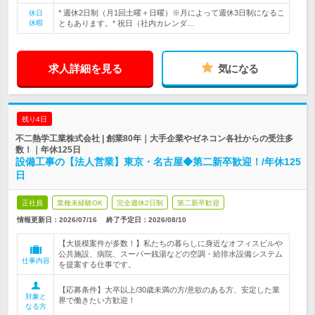
* 週休2日制（月1回土曜＋日曜）※月によって週休3日制になるこ
休日
休暇
ともあります。* 祝日（社内カレンダ…
求人詳細を見る
気になる
残り4日
不二熱学工業株式会社 | 創業80年｜大手企業やゼネコン各社からの受注多
数！｜年休125日
設備工事の【法人営業】東京・名古屋◆第二新卒歓迎！/年休125
日
正社員
業種未経験OK
完全週休2日制
第二新卒歓迎
情報更新日：2026/07/16
終了予定日：
2026/08/10
【大規模案件が多数！】私たちの暮らしに身近なオフィスビルや
公共施設、病院、スーパー銭湯などの空調・給排水設備システム
仕事内容
を提案する仕事です。
【応募条件】大卒以上/30歳未満の方/意欲のある方、安定した業
対象と
界で働きたい方歓迎！
なる方