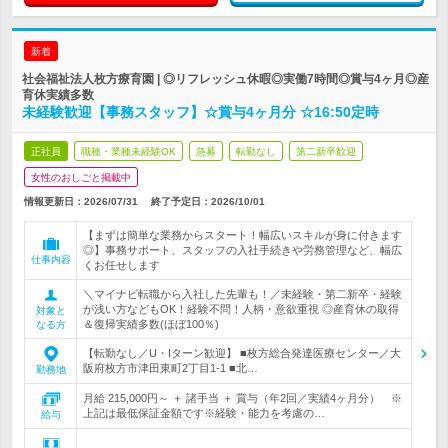
新着
社会福祉法人枚方療育園 | ◎リフレッシュ休暇◎実働7時間◎賞与4ヶ月◎産
育休実績多数
未経験歓迎【事務スタッフ】☆賞与4ヶ月分 ☆16:50定時
正社員
職種・業種未経験OK
急募
転勤なし
第二新卒歓迎
女性のおしごと掲載中
情報更新日：2026/07/31
終了予定日：
2026/10/01
【まずは簡単な業務からスタート！幅広いスキルが身に付きます
◎】事務サポート、スタッフの入社手続きや労務管理など、幅広
仕事内容
くお任せします
＼マイナビ転職から入社した先輩も！／未経験・第二新卒・経験
が浅い方などもOK！経験不問！人柄・意欲重視 ◎産育休の取得
対象と
＆復帰実績多数(ほぼ100％)
なる方
【転勤なし／U・Iターン歓迎】 ■枚方総合発達医療センター／大
阪府枚方市津田東町2丁目1-1 ■北…
勤務地
月給 215,000円～ ＋ 諸手当 ＋ 賞与（年2回／実績4ヶ月分） ※
上記は最低保証金額です※経験・能力を考慮の…
給与