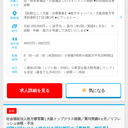
設・障害者施設・介護施設でのマネジメント経験 ■社会福祉従事
対象と
経験
なる方
【転勤なし／大阪・兵庫募集】 ■枚方キャンパス／大阪府枚方市
津田東町2丁目1番1号 ■ビアンエトー…
勤務地
月給 250,000円～＋ 諸手当 ＋ 賞与（年2回／実績4ヶ月分） ※
経験・年齢・能力を考慮して決定いたします■ …
給与
400万円～500万円
初年度
年収
8：50～16：50（休憩60分）※実働7時間※残業月平均20時間ほ
勤務
時間
ど
◇週休2日制（シフト制・月8日）※希望を最大限考慮してシフト
休日
休暇
を決定（最低でも月4日分）＜休暇＞◇有給…
求人詳細を見る
気になる
新着
社会福祉法人枚方療育園 | 大阪トップクラス規模／賞与実績4ヵ月／リフレ
ッシュ休暇・手当