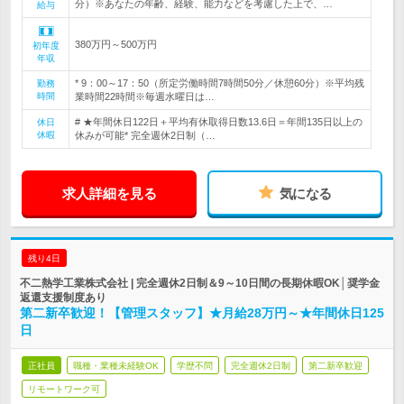
分）※あなたの年齢、経験、能力などを考慮した上で、…
給与
380万円～500万円
初年度
年収
* 9：00～17：50（所定労働時間7時間50分／休憩60分）※平均残
勤務
時間
業時間22時間※毎週水曜日は…
# ★年間休日122日＋平均有休取得日数13.6日＝年間135日以上の
休日
休暇
休みが可能* 完全週休2日制（…
求人詳細を見る
気になる
残り4日
不二熱学工業株式会社 | 完全週休2日制＆9～10日間の長期休暇OK│奨学金
返還支援制度あり
第二新卒歓迎！【管理スタッフ】★月給28万円～★年間休日125
日
正社員
職種・業種未経験OK
学歴不問
完全週休2日制
第二新卒歓迎
リモートワーク可