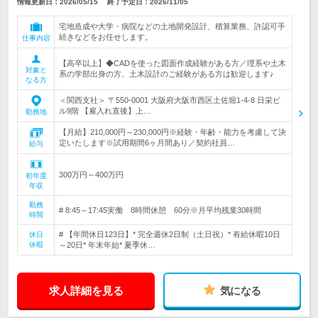
情報更新日：2026/05/15
終了予定日：
2026/11/05
宅地造成や大学・病院などの土地開発設計、積算業務、許認可手
続きなどをお任せします。
仕事内容
【高卒以上】◆CADを使った図面作成経験がある方／理系や土木
対象と
系の学部出身の方、土木設計のご経験がある方は歓迎します♪
なる方
＜関西支社＞ 〒550-0001 大阪府大阪市西区土佐堀1-4-8 日栄ビ
ル9階 【雇入れ直後】上…
勤務地
【月給】210,000円～230,000円※経験・年齢・能力を考慮して決
定いたします※試用期間6ヶ月間あり／契約社員…
給与
300万円～400万円
初年度
年収
勤務
# 8:45～17:45実働 8時間休憩 60分※月平均残業30時間
時間
# 【年間休日123日】* 完全週休2日制（土日祝）* 有給休暇10日
休日
休暇
～20日* 年末年始* 夏季休…
求人詳細を見る
気になる