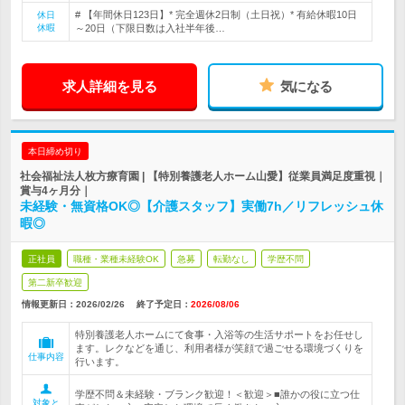
# 【年間休日123日】* 完全週休2日制（土日祝）* 有給休暇10日
休日
休暇
～20日（下限日数は入社半年後…
求人詳細を見る
気になる
本日締め切り
社会福祉法人枚方療育園 | 【特別養護老人ホーム山愛】従業員満足度重視｜
賞与4ヶ月分｜
未経験・無資格OK◎【介護スタッフ】実働7h／リフレッシュ休
暇◎
正社員
職種・業種未経験OK
急募
転勤なし
学歴不問
第二新卒歓迎
情報更新日：2026/02/26
終了予定日：
2026/08/06
特別養護老人ホームにて食事・入浴等の生活サポートをお任せし
ます。レクなどを通じ、利用者様が笑顔で過ごせる環境づくりを
仕事内容
行います。
学歴不問＆未経験・ブランク歓迎！＜歓迎＞■誰かの役に立つ仕
対象と