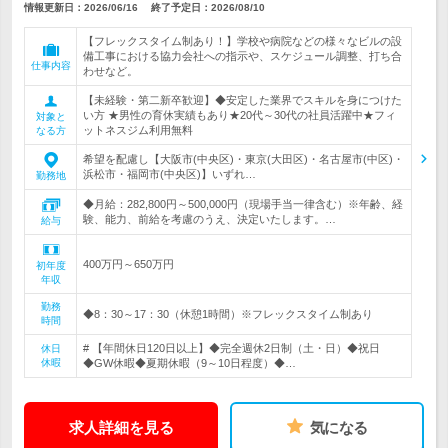
情報更新日：2026/06/16
終了予定日：
2026/08/10
【フレックスタイム制あり！】学校や病院などの様々なビルの設
備工事における協力会社への指示や、スケジュール調整、打ち合
仕事内容
わせなど。
【未経験・第二新卒歓迎】◆安定した業界でスキルを身につけた
い方 ★男性の育休実績もあり★20代～30代の社員活躍中★フィ
対象と
ットネスジム利用無料
なる方
希望を配慮し【大阪市(中央区)・東京(大田区)・名古屋市(中区)・
浜松市・福岡市(中央区)】いずれ…
勤務地
◆月給：282,800円～500,000円（現場手当一律含む）※年齢、経
験、能力、前給を考慮のうえ、決定いたします。…
給与
400万円～650万円
初年度
年収
勤務
◆8：30～17：30（休憩1時間）※フレックスタイム制あり
時間
# 【年間休日120日以上】◆完全週休2日制（土・日）◆祝日
休日
休暇
◆GW休暇◆夏期休暇（9～10日程度）◆…
求人詳細を見る
気になる