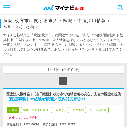
病院 枚方市に関する求人・転職・中途採用情報＜
8/6（木）更新＞
マイナビ転職では「病院 枚方市」に関連する転職・求人・中途採用情報を多数
掲載中!「病院 枚方市」の転職・求人情報を探しているあなたにおすすめのお
仕事を掲載しています。「病院 枚方市」に関連するキーワードからも転職・求
人情報をお探しいただけるので、あなたにぴったりのお仕事を見つけてみてく
ださい!
1～41件 (全41件中)
1
医療法人毅峰会 | 【吉田病院】枚方市で地域密着の安心、安全の医療を提供
【医療事務】☆経験者歓迎／院内託児所あり
正社員
職種・業種未経験OK
転勤なし
学歴不問
第二新卒歓迎
女性のおしごと掲載中
情報更新日：2026/06/26
終了予定日：
2026/12/17