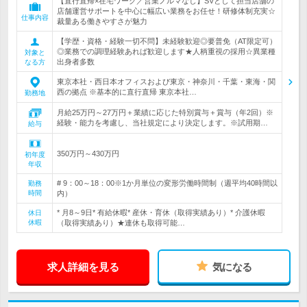
【直行直帰×在宅ワーク／営業ノルマなし】SVとして担当店舗の
店舗運営サポートを中心に幅広い業務をお任せ！研修体制充実☆
仕事内容
裁量ある働きやすさが魅力
【学歴・資格・経験一切不問】未経験歓迎◎要普免（AT限定可）
◎業務での調理経験あれば歓迎します★人柄重視の採用☆異業種
対象と
出身者多数
なる方
東京本社・西日本オフィスおよび東京・神奈川・千葉・東海・関
西の拠点 ※基本的に直行直帰 東京本社…
勤務地
月給25万円～27万円＋業績に応じた特別賞与＋賞与（年2回）※
経験・能力を考慮し、当社規定により決定します。※試用期…
給与
350万円～430万円
初年度
年収
# 9：00～18：00※1か月単位の変形労働時間制（週平均40時間以
勤務
時間
内）
* 月8～9日* 有給休暇* 産休・育休（取得実績あり）* 介護休暇
休日
休暇
（取得実績あり）★連休も取得可能…
求人詳細を見る
気になる