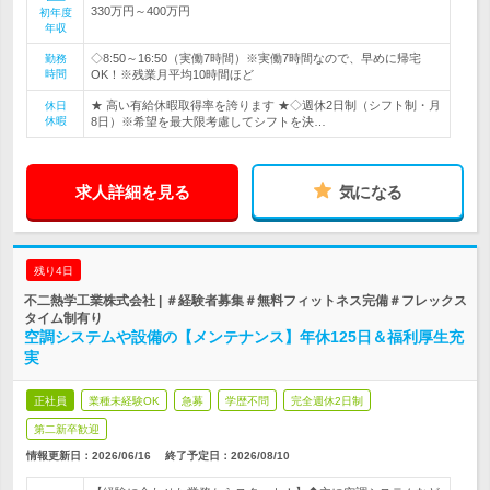
330万円～400万円
初年度
年収
◇8:50～16:50（実働7時間）※実働7時間なので、早めに帰宅
勤務
時間
OK！※残業月平均10時間ほど
★ 高い有給休暇取得率を誇ります ★◇週休2日制（シフト制・月
休日
休暇
8日）※希望を最大限考慮してシフトを決…
求人詳細を見る
気になる
残り4日
不二熱学工業株式会社 | ＃経験者募集＃無料フィットネス完備＃フレックス
タイム制有り
空調システムや設備の【メンテナンス】年休125日＆福利厚生充
実
正社員
業種未経験OK
急募
学歴不問
完全週休2日制
第二新卒歓迎
情報更新日：2026/06/16
終了予定日：
2026/08/10