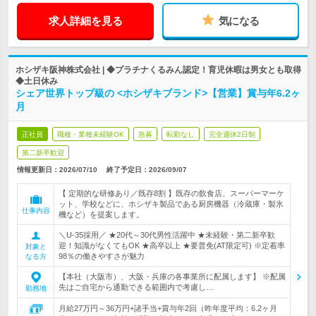
求人詳細を見る
気になる
ホシザキ阪神株式会社 | ◆プラチナくるみん認定！育児休暇は男女とも取得
◆土日休み
シェア世界トップ級の <ホシザキブランド>【営業】賞与年6.2ヶ
月
正社員
職種・業種未経験OK
急募
転勤なし
完全週休2日制
第二新卒歓迎
情報更新日：2026/07/10
終了予定日：
2026/09/07
【 定期的な研修あり／既存8割 】既存の飲食店、スーパーマーケ
ット、学校などに、ホシザキ製品である厨房機器（冷蔵庫・製氷
仕事内容
機など）を提案します。
＼U‐35採用／ ★20代～30代男性活躍中 ★未経験・第二新卒歓
迎！知識がなくてもOK ★高卒以上 ★要普免(AT限定可) ※定着率
対象と
98％の働きやすさが魅力
なる方
【本社（大阪市）、大阪・兵庫の各事業所に配属します】 ※配属
先はご自宅から通勤できる範囲内で考慮し…
勤務地
月給27万円～36万円+諸手当+賞与年2回（昨年度平均：6.2ヶ月