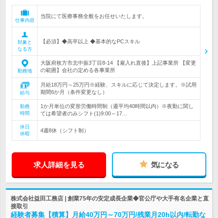
当院にて医療事務全般をお任せいたします。
仕事内容
【必須】◆高卒以上 ◆基本的なPCスキル
対象と
なる方
大阪府枚方市北中振3丁目8-14 【雇入れ直後】上記事業所 【変更
の範囲】会社の定める各事業所
勤務地
月給18万円～25万円※経験、スキルに応じて決定します。※試用
期間6か月（条件変更なし）
給与
1か月単位の変形労働時間制（週平均40時間以内）※夜勤に関し
勤務
時間
ては希望者のみシフト(1)9:00～17…
休日
4週8休（シフト制）
休暇
求人詳細を見る
気になる
株式会社益田工務店 | 創業75年の安定成長企業◆官公庁や大手有名企業と直
接取引
経験者募集【積算】月給40万円～70万円/残業月20h以内/転勤な