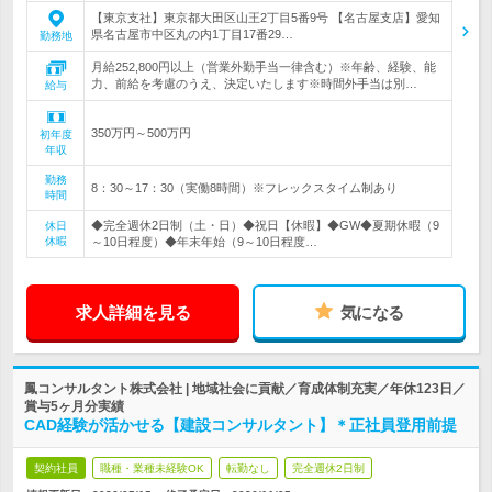
【東京支社】東京都大田区山王2丁目5番9号 【名古屋支店】愛知
県名古屋市中区丸の内1丁目17番29…
勤務地
月給252,800円以上（営業外勤手当一律含む）※年齢、経験、能
力、前給を考慮のうえ、決定いたします※時間外手当は別…
給与
350万円～500万円
初年度
年収
勤務
8：30～17：30（実働8時間）※フレックスタイム制あり
時間
◆完全週休2日制（土・日）◆祝日【休暇】◆GW◆夏期休暇（9
休日
休暇
～10日程度）◆年末年始（9～10日程度…
求人詳細を見る
気になる
鳳コンサルタント株式会社 | 地域社会に貢献／育成体制充実／年休123日／
賞与5ヶ月分実績
CAD経験が活かせる【建設コンサルタント】＊正社員登用前提
契約社員
職種・業種未経験OK
転勤なし
完全週休2日制