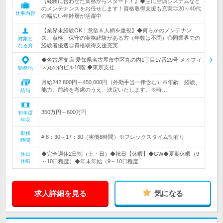
【経験に合わせた業務からスタート！】◆主に空調システムなど
のメンテナンスをお任せします！資格取得支援も充実◎20～40代
仕事内容
の幅広い年齢層が活躍中
【業界未経験OK！意欲＆人柄を重視】◆何らかのメンテナン
ス、点検、保守の実務経験がある方（年数は不問）◎同業界での
対象と
経験者優遇◎資格取得支援充実
なる方
◆名古屋支店 愛知県名古屋市中区丸の内1丁目17番29号 メイフィ
ス丸の内ビル10階 ◆東京支社…
勤務地
月給242,800円～450,000円（外勤手当一律含む）※年齢、経験、
能力、前給を考慮のうえ、決定いたします。※時…
給与
350万円～600万円
初年度
年収
勤務
# 8：30～17：30（実働8時間）※フレックスタイム制有り
時間
◆完全週休2日制（土・日）◆祝日【休暇】◆GW◆夏期休暇（9
休日
休暇
～10日程度）◆年末年始（9～10日程度…
求人詳細を見る
気になる