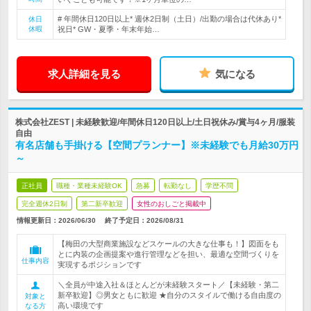
# 年間休日120日以上* 週休2日制（土日）/出勤の場合は代休あり*
休日
休暇
祝日* GW・夏季・年末年始…
求人詳細を見る
気になる
株式会社ZEST | 未経験歓迎/年間休日120日以上/土日祝休み/賞与4ヶ月/服装
自由
有名店舗も手掛ける【空間プランナー】※未経験でも月給30万円
～
正社員
職種・業種未経験OK
急募
転勤なし
学歴不問
完全週休2日制
第二新卒歓迎
女性のおしごと掲載中
情報更新日：2026/06/30
終了予定日：
2026/08/31
【梅田の大型商業施設などスケールの大きな仕事も！】図面をも
とに内装の企画提案や進行管理などを担い、最適な空間づくりを
仕事内容
実現するポジションです
＼全員が中途入社＆ほとんどが未経験スタート／【未経験・第二
新卒歓迎】◎男女ともに歓迎 ★自分のスタイルで働ける自由度の
対象と
高い環境です
なる方