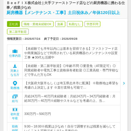
ＢｅｅＦＩＸ株式会社 | 大手ファーストフード店などの厨房機器に携わる仕
事／残業少なめ
厨房機器【メンテナンス・工事】土日祝休み／年休120日以上
正社員
職種・業種未経験OK
急募
転勤なし
学歴不問
第二新卒歓迎
情報更新日：2026/07/24
終了予定日：
2026/09/28
【未経験でも半年以内には基本を習得できる】ファストフード店
や商業施設などで利用されている厨房機器のメンテナンスや設置
仕事内容
工事 ★30代も活躍中
【未経験・第二新卒歓迎】◎年齢不問 ◎要普免（AT限定可）◎
同業経験者や電気工事士資格保有者歓迎 ◎工業高校・専門学校な
対象と
どで学んだ方もOK
なる方
【大阪府大阪市もしくは埼玉県志木市に配属】 ※勤務地は希望を
考慮の上決定します ※直行直帰も可能で…
勤務地
月給24万円～40万円未経験者：月給24万円～34万円経験者：月
給30万円～40万円※経験やスキルなどを考慮の上、当…
給与
330万円～500万円
初年度
年収
9:00～18:00※残業は少なめ！自分で調整すれば残業を減らして
勤務
時間
いくことも可能です！※1ヶ月単位の…