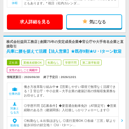
休暇
ともあります。* 祝日（社内カレンダ…
求人詳細を見る
気になる
株式会社益田工務店 | 創業75年の安定成長企業◆官公庁や大手有名企業と直
接取引
兵庫に腰を据えて活躍【法人営業】★既存9割★U・Iターン歓迎
正社員
業種未経験OK
転勤なし
学歴不問
第二新卒歓迎
女性のおしごと掲載中
情報更新日：2026/06/30
終了予定日：
2026/12/21
働き方改革取り組み中★【営業しやすい環境で無理なく活躍でき
る！】官公庁・中小企業～大手企業の建築計画の情報収集業務を
仕事内容
お任せします。
◎学歴不問【応募条件】◆要普通自動車免許（AT限定可）◆営業
対象と
経験のある方（建築関係）入社後しっかりフォローします◎
なる方
◎転勤なし＆出張ほぼなし ◎直行直帰OK ◎各線「三宮」駅より
徒歩10分の好立地！ ◎U・Iターン…
勤務地