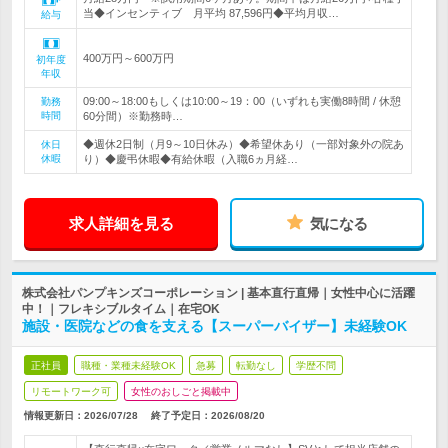
当◆インセンティブ 月平均 87,596円◆平均月収…
給与
400万円～600万円
初年度
年収
09:00～18:00もしくは10:00～19：00（いずれも実働8時間 / 休憩
勤務
時間
60分間）※勤務時…
◆週休2日制（月9～10日休み）◆希望休あり（一部対象外の院あ
休日
休暇
り）◆慶弔休暇◆有給休暇（入職6ヵ月経…
求人詳細を見る
気になる
株式会社パンプキンズコーポレーション | 基本直行直帰｜女性中心に活躍
中！｜フレキシブルタイム｜在宅OK
施設・医院などの食を支える【スーパーバイザー】未経験OK
正社員
職種・業種未経験OK
急募
転勤なし
学歴不問
リモートワーク可
女性のおしごと掲載中
情報更新日：2026/07/28
終了予定日：
2026/08/20