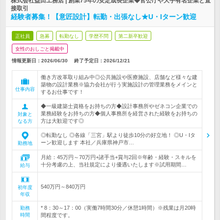
株式会社益田工務店 | 創業75年の安定成長企業◆官公庁や大手有名企業と直
接取引
経験者募集！【意匠設計】転勤・出張なし★U・Iターン歓迎
正社員
急募
転勤なし
学歴不問
第二新卒歓迎
女性のおしごと掲載中
情報更新日：2026/06/30
終了予定日：
2026/12/21
働き方改革取り組み中◎公共施設や医療施設、店舗など様々な建
築物の設計業務※協力会社が行う実施設計の管理業務をメインと
仕事内容
するお仕事です！
◆一級建築士資格をお持ちの方◆設計事務所やゼネコン企業での
業務経験をお持ちの方◆個人事務所を経営された経験をお持ちの
対象と
方は大歓迎です◎
なる方
◎転勤なし ◎各線「三宮」駅より徒歩10分の好立地！ ◎U・Iタ
ーン歓迎します 本社／兵庫県神戸市…
勤務地
月給：45万円～70万円+諸手当+賞与2回※年齢・経験・スキルを
十分考慮の上、当社規定により優遇いたします※試用期間…
給与
540万円～840万円
初年度
年収
* 8：30～17：00（実働7時間30分／休憩1時間）※残業は月20時
勤務
時間
間程度です。