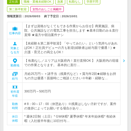
正社員
職種・業種未経験OK
急募
転勤なし
学歴不問
第二新卒歓迎
女性のおしごと掲載中
情報更新日：2026/08/03
終了予定日：
2026/10/01
【まずは資格がなくてもできる作業からお任せ】商業施設、病
院、公共施設などの電気工事を担当します ★基本日勤のみ＆直行
仕事内容
直帰 ★遠方や宿泊案件ナシ
【未経験＆第二新卒歓迎】「やってみたい」という気持ちがあれ
ばOK！正社員デビューの方も歓迎(経験者は給与面で優遇！) ★
対象と
介護・育児との両立もOK！
なる方
【 転勤なし／エリアは大阪府内！直行直帰OK 】 大阪府内の現場
での作業となります。 基本的に直行…
勤務地
月給25万円～ + 諸手当（残業代など）+ 賞与年2回★経験をお持
ちの方は優遇！面接時にご相談ください※年齢・経験な…
給与
300万円～500万円
初年度
年収
# 8：00～17：00（休憩あり）※残業はしない方針ですが、案件
勤務
時間
の進捗によってお願いする場合があり…
* 週休2日制（土日）* GW休暇* 夏季休暇* 年末年始休暇* 有給休
休日
休暇
暇（入社後半年後に10日付与…