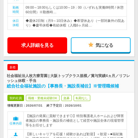
09:00～18:00もしくは10:00～19：00（いずれも実働8時間 / 休憩
勤務
時間
60分間）※勤務時…
◆週休2日制（月9～10日休み）◆希望休あり（一部対象外の院あ
休日
休暇
り）◆慶弔休暇◆有給休暇（入職6ヶ月経…
求人詳細を見る
気になる
新着
社会福祉法人枚方療育園 | 大阪トップクラス規模／賞与実績4ヵ月／リフレ
ッシュ休暇・手当
総合社会福祉施設の【事務長・施設長補佐】※管理職候補
契約社員
職種・業種未経験OK
急募
転勤なし
情報更新日：2026/07/31
終了予定日：
2026/10/01
【施設の発展に貢献できます◎】特別養護老人ホームおよび障害
者施設の事務長・施設長の補佐として経営や施設全体の現場管理
仕事内容
等をお任せします
【新しいキャリアを応援！経験があれば歓迎】＜歓迎＞■福祉施