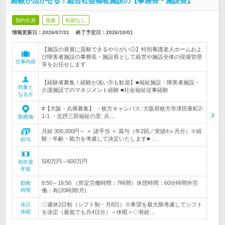
経験が活かせる！総合社会福祉施設の【事務長・施設長】
契約社員
急募
転勤なし
情報更新日：2026/07/31
終了予定日：
2026/10/01
【施設の発展に貢献できるやりがい◎】特別養護老人ホームおよ
び障害者施設の事務長・施設長として経営や施設全体の現場管理
仕事内容
等をお任せします
【経験者募集！経験が浅い方も歓迎】■福祉施設・障害者施設・
対象と
介護施設でのマネジメント経験 ■社会福祉従事経験
なる方
#【大阪・兵庫募集】 ・枚方キャンパス: 大阪府枚方市津田東町2-
1-1 ・北摂三田福祉の里: 兵…
勤務地
月給 300,000円～ ＋ 諸手当 ＋ 賞与（年2回／実績4ヶ月分）※経
験・年齢・能力を考慮して決定いたします■ …
給与
500万円～600万円
初年度
年収
8:50～16:50 （所定労働時間：7時間）休憩時間：60分時間外労
勤務
時間
働：有(20時間/月)
◇週休2日制（シフト制・月8日）※希望を最大限考慮してシフト
休日
休暇
を決定（最低でも月4日分）＜休暇＞◇有給…