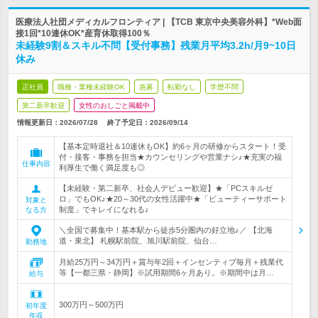
医療法人社団メディカルフロンティア | 【TCB 東京中央美容外科】*Web面
接1回*10連休OK*産育休取得100％
未経験9割＆スキル不問【受付事務】残業月平均3.2h/月9~10日
休み
正社員
職種・業種未経験OK
急募
転勤なし
学歴不問
第二新卒歓迎
女性のおしごと掲載中
情報更新日：2026/07/28
終了予定日：
2026/09/14
【基本定時退社＆10連休もOK】約6ヶ月の研修からスタート！受
付・接客・事務を担当★カウンセリングや営業ナシ♪★充実の福
仕事内容
利厚生で働く満足度も◎
【未経験・第二新卒、社会人デビュー歓迎】★「PCスキルゼ
ロ」でもOK♪★20～30代の女性活躍中★「ビューティーサポート
対象と
制度」でキレイになれる♪
なる方
＼全国で募集中！基本駅から徒歩5分圏内の好立地♪／ 【北海
道・東北】 札幌駅前院、旭川駅前院、仙台…
勤務地
月給25万円～34万円＋賞与年2回＋インセンティブ毎月＋残業代
等【一都三県・静岡】※試用期間6ヶ月あり。※期間中は月…
給与
300万円～500万円
初年度
年収