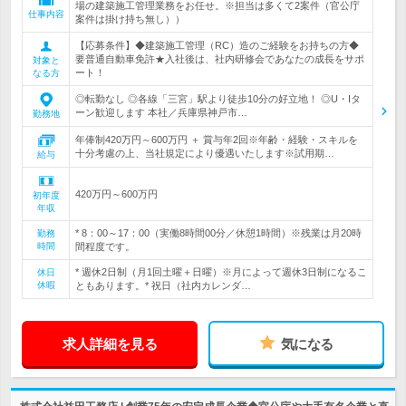
場の建築施工管理業務をお任せ。※担当は多くて2案件（官公庁
仕事内容
案件は掛け持ち無し））
【応募条件】◆建築施工管理（RC）造のご経験をお持ちの方◆
要普通自動車免許★入社後は、社内研修会であなたの成長をサポ
対象と
ート！
なる方
◎転勤なし ◎各線「三宮」駅より徒歩10分の好立地！ ◎U・Iタ
ーン歓迎します 本社／兵庫県神戸市…
勤務地
年俸制420万円～600万円 ＋ 賞与年2回※年齢・経験・スキルを
十分考慮の上、当社規定により優遇いたします※試用期…
給与
420万円～600万円
初年度
年収
* 8：00～17：00（実働8時間00分／休憩1時間）※残業は月20時
勤務
時間
間程度です。
* 週休2日制（月1回土曜＋日曜）※月によって週休3日制になるこ
休日
休暇
ともあります。* 祝日（社内カレンダ…
求人詳細を見る
気になる