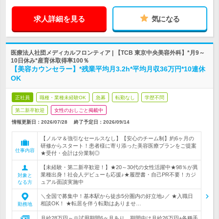
求人詳細を見る
気になる
医療法人社団メディカルフロンティア | 【TCB 東京中央美容外科】*月9～
10日休み*産育休取得率100％
【美容カウンセラー】*残業平均月3.2h*平均月収36万円*10連休
OK
正社員
職種・業種未経験OK
急募
転勤なし
学歴不問
第二新卒歓迎
女性のおしごと掲載中
情報更新日：2026/07/28
終了予定日：
2026/09/14
【ノルマ＆強引なセールスなし】【安心のチーム制】約6ヶ月の
研修からスタート！患者様に寄り添った美容医療プランをご提案
仕事内容
★受付・会計は分業制◎
【未経験・第二新卒歓迎！】★20～30代の女性活躍中★98％が異
業種出身！社会人デビューも応援♪★履歴書・自己PR不要！カジ
対象と
ュアル面談実施中
なる方
＼全国で募集中！基本駅から徒歩5分圏内の好立地♪／ ★入職日
相談OK！ ★転居を伴う転勤はありませ…
勤務地
月給28万円～※試用期間6ヶ月あり。期間中は月給26万円+各種手