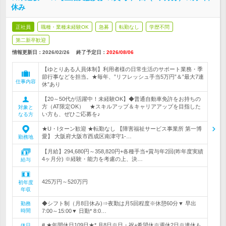
休み
正社員
職種・業種未経験OK
急募
転勤なし
学歴不問
第二新卒歓迎
情報更新日：2026/02/26
終了予定日：
2026/08/06
【ゆとりある人員体制】利用者様の日常生活のサポート業務・季
節行事などを担当。★毎年、”リフレッシュ手当5万円”＆”最大7連
仕事内容
休”あり
【20～50代が活躍中！未経験OK】◆普通自動車免許をお持ちの
方（AT限定OK） ★スキルアップ＆キャリアアップを目指した
対象と
い方も、ぜひご応募を♪
なる方
★U・Iターン歓迎 ★転勤なし 【障害福祉サービス事業所 第一博
愛】 大阪府大阪市西成区南津守1-…
勤務地
【月給】294,680円～358,820円+各種手当+賞与年2回(昨年度実績
4ヶ月分) ※経験・能力を考慮の上、決…
給与
425万円～520万円
初年度
年収
◆シフト制（月8日休み)⇒夜勤は月5回程度※休憩60分▼ 早出
勤務
時間
7:00～15:00▼ 日勤* 8:0…
# ★年間休日109日★* 月8日※日・祝+希望休※週休2日※連休も
休日