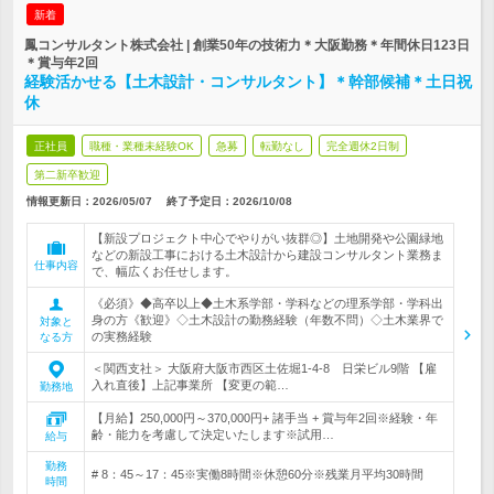
新着
鳳コンサルタント株式会社 | 創業50年の技術力＊大阪勤務＊年間休日123日
＊賞与年2回
経験活かせる【土木設計・コンサルタント】＊幹部候補＊土日祝
休
正社員
職種・業種未経験OK
急募
転勤なし
完全週休2日制
第二新卒歓迎
情報更新日：2026/05/07
終了予定日：
2026/10/08
【新設プロジェクト中心でやりがい抜群◎】土地開発や公園緑地
などの新設工事における土木設計から建設コンサルタント業務ま
仕事内容
で、幅広くお任せします。
《必須》◆高卒以上◆土木系学部・学科などの理系学部・学科出
身の方《歓迎》◇土木設計の勤務経験（年数不問）◇土木業界で
対象と
の実務経験
なる方
＜関西支社＞ 大阪府大阪市西区土佐堀1-4-8 日栄ビル9階 【雇
入れ直後】上記事業所 【変更の範…
勤務地
【月給】250,000円～370,000円+ 諸手当 + 賞与年2回※経験・年
齢・能力を考慮して決定いたします※試用…
給与
勤務
# 8：45～17：45※実働8時間※休憩60分※残業月平均30時間
時間