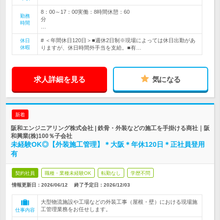
8：00～17：00実働：8時間休憩：60
勤務
分
時間
…
# ＜年間休日120日＞■週休2日制※現場によっては休日出勤があ
休日
休暇
りますが、休日時間外手当を支給。■有…
求人詳細を見る
気になる
新着
阪和エンジニアリング株式会社 | 鉄骨・外装などの施工を手掛ける商社｜阪
和興業(株)100％子会社
未経験OK◎【外装施工管理】＊大阪＊年休120日＊正社員登用
有
契約社員
職種・業種未経験OK
転勤なし
学歴不問
情報更新日：2026/06/12
終了予定日：
2026/12/03
大型物流施設や工場などの外装工事（屋根・壁）における現場施
工管理業務をお任せします。
仕事内容