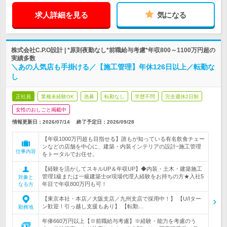
求人詳細を見る
気になる
株式会社C.P.O設計 | *原則夜勤なし*前職給与考慮*年収800～1100万円超の
実績多数
＼あの人気店も手掛ける／【施工管理】年休126日以上／転勤な
し
正社員
業種未経験OK
急募
転勤なし
学歴不問
完全週休2日制
女性のおしごと掲載中
情報更新日：2026/07/14
終了予定日：
2026/09/28
【年収1000万円超も目指せる】誰もが知っている有名飲食チェー
ンなどの店舗を中心に、建築・内装インテリアの設計~施工管理
仕事内容
をトータルでお任せ。
【経験を活かしてスキルUP＆年収UP】◆内装・土木・建築施工
管理1級または一級建築士or現場代理人経験をお持ちの方★入社5
対象と
年目で年収800万円も可！
なる方
【東京本社・本店／大阪支店／九州支店で採用中！】 【U/Iター
ン歓迎！引っ越し支援もあり】 【転勤…
勤務地
年俸660万円以上【※前職給与考慮】※経験・能力を考慮のう