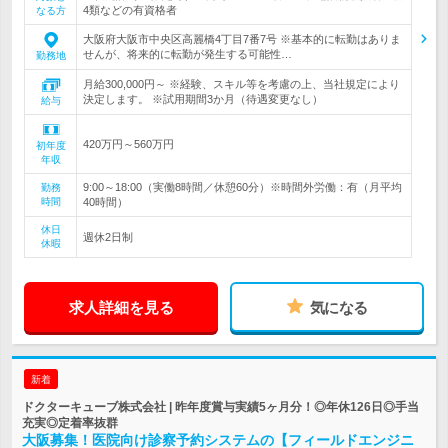
4類などの有資格者
なる方
大阪府大阪市中央区高麗橋4丁目7番7号 ※基本的に転勤はありま
せんが、将来的に転勤が発生する可能性…
勤務地
月給300,000円～ ※経験、スキル等を考慮の上、当社規定により
決定します。 ※試用期間3か月（待遇変更なし）
給与
420万円～560万円
初年度
年収
9:00～18:00（実働8時間／休憩60分）※時間外労働：有（月平均
勤務
時間
40時間）
休日
週休2日制
休暇
求人詳細を見る
気になる
新着
ドクターキューブ株式会社 | 昨年度賞与実績5ヶ月分！◎年休126日◎手当
充実◎定着率抜群
大阪募集！医院向け診察予約システムの【フィールドエンジニ