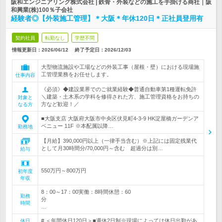
阪和エンジニアリング株式会社 | 鉄骨・外装などの施工を手掛ける商社｜阪
和興業(株)100％子会社
経験者◎【外装施工管理】＊大阪＊年休120日＊正社員登用有
契約社員
転勤なし
学歴不問
情報更新日：2026/06/12
終了予定日：
2026/12/03
大型物流施設や工場などの外装工事（屋根・壁）における現場施
工管理業務をお任せします。
仕事内容
《必須》◆建設業界でのご就業経験◆普通自動車第1種運転免許
＼建築・土木系の学科を修得された方、施工管理資格をお持ちの
対象と
方など歓迎！／
なる方
■大阪支店 大阪府大阪市中央区伏見町4-3-9 HK淀屋橋ガーデンア
ベニュー 11F ※本配属以降…
勤務地
【月給】390,000円以上（一律手当含む）※上記には固定残業代
として月30時間分/70,000円～含む 超過分は別…
給与
550万円～800万円
初年度
年収
8：00～17：00実働：8時間休憩：60
勤務
分
時間
…
# ＜年間休日120日＞■週休2日制※現場によっては休日出勤があ
休日