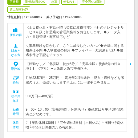
正社員
業種未経験OK
急募
転勤なし
完全週休2日制
第二新卒歓迎
情報更新日：2026/08/07
終了予定日：
2026/10/08
《土日祝休み・有給休暇も柔軟に取得可能》当社のクレジットサ
ービスを扱う加盟店の管理業務等をお任せします。◆データ入
仕事内容
力・書類管理・顧客対応など
＼事務経験を活かして、さらに成長したい方へ／◆金融に関する
知識は不問 ◆人柄重視の採用 ◆プライベート充実派もぜひ ◆優
対象と
遇条件は下記をチェック
なる方
【転勤なし／「北浜駅」徒歩3分／「淀屋橋駅」徒歩5分の好立
地！】 《本社》 ■大阪府大阪市中央区今…
勤務地
月給22.5万円～25万円 ＋ 賞与年2回※経験・能力・適性などを考
慮のうえ、優遇いたします※上記には一律手当を含み…
給与
330万円～400万円
初年度
年収
9：00～18：00（実働8時間／休憩あり）※残業は月平均5時間未
勤務
時間
満と少なめです。
# 【年間休日130日】* 完全週休2日制（土日休み）* 祝日* 特別休
休日
休暇
暇└年間休日調整のため有給休…