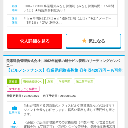
9:00～17:30※事業場外みなし労働制（みなし労働時間：7.5時間
勤務
時間
／1日）★時短勤務制度あり！
# ☆★年間休日127日★☆* 週休2日制（土日）* 祝日* メーデー
休日
休暇
（5月1日）* GW* 夏季休…
求人詳細を見る
気になる
美素建物管理株式会社 | 1962年創業の総合ビル管理のリーディングカンパ
ニー
【ビルメンテナンス】◎業界経験者募集 ◎年収420万円～も可能
正社員
職種未経験OK
急募
学歴不問
第二新卒歓迎
女性のおしごと掲載中
情報更新日：2026/03/27
終了予定日：
2026/09/24
当社が管理する関西圏のオフィスビルや商業施設などの設備マネ
ジメント全般をお任せします。幅広い業務を通じて専門性を磨け
仕事内容
ます。
《必須》◇設備管理業界での実務経験（年数不問）◇普通自動車
運転免許（AT限定可）《尚可》◇ビル管理士、危険物取扱者乙種
対象と