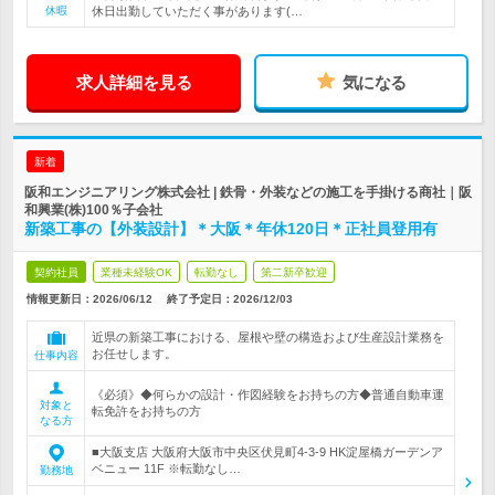
休暇
休日出勤していただく事があります(…
求人詳細を見る
気になる
新着
阪和エンジニアリング株式会社 | 鉄骨・外装などの施工を手掛ける商社｜阪
和興業(株)100％子会社
新築工事の【外装設計】＊大阪＊年休120日＊正社員登用有
契約社員
業種未経験OK
転勤なし
第二新卒歓迎
情報更新日：2026/06/12
終了予定日：
2026/12/03
近県の新築工事における、屋根や壁の構造および生産設計業務を
お任せします。
仕事内容
《必須》◆何らかの設計・作図経験をお持ちの方◆普通自動車運
対象と
転免許をお持ちの方
なる方
■大阪支店 大阪府大阪市中央区伏見町4-3-9 HK淀屋橋ガーデンア
ベニュー 11F ※転勤なし…
勤務地