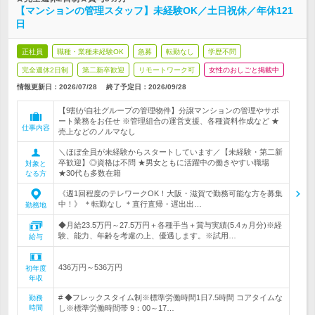
【マンションの管理スタッフ】未経験OK／土日祝休／年休121
日
正社員
職種・業種未経験OK
急募
転勤なし
学歴不問
完全週休2日制
第二新卒歓迎
リモートワーク可
女性のおしごと掲載中
情報更新日：2026/07/28
終了予定日：
2026/09/28
【9割が自社グループの管理物件】分譲マンションの管理やサポ
ート業務をお任せ ※管理組合の運営支援、各種資料作成など ★
仕事内容
売上などのノルマなし
＼ほぼ全員が未経験からスタートしています／【未経験・第二新
卒歓迎】◎資格は不問 ★男女ともに活躍中の働きやすい職場
対象と
★30代も多数在籍
なる方
《週1回程度のテレワークOK！大阪・滋賀で勤務可能な方を募集
中！》 ＊転勤なし ＊直行直帰・遅出出…
勤務地
◆月給23.5万円～27.5万円＋各種手当＋賞与実績(5.4ヵ月分)※経
験、能力、年齢を考慮の上、優遇します。※試用…
給与
436万円～536万円
初年度
年収
# ◆フレックスタイム制※標準労働時間1日7.5時間 コアタイムな
勤務
時間
し※標準労働時間帯 9：00～17…