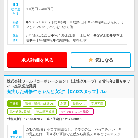
300万円～400万円
初年度
年収
◆9:00～18:00（休憩1時間）※残業は月10～20時間と少なめ。オ
勤務
時間
ンとオフのメリハリをつけて働…
# 年間休日126日◆完全週休2日制（土日祝）◆GW休暇◆夏季休
休日
休暇
暇◆年末年始休暇◆有給休暇（取得しや…
求人詳細を見る
気になる
株式会社ワールドコーポレーション | 《上場グループ》☆賞与年2回★ホワ
イト企業認定受賞
充実した研修×"ちゃんと安定"【CADスタッフ】/kc
正社員
職種・業種未経験OK
急募
転勤なし
学歴不問
完全週休2日制
第二新卒歓迎
女性のおしごと掲載中
情報更新日：2026/07/17
終了予定日：
2026/08/20
CADの知識？ ゼロで問題なし。必要なのは「やってみたい」そ
の意志だけ！寄り添い研修で基礎から実務スキルまでをマスタ
仕事内容