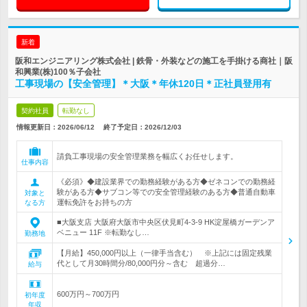
新着
阪和エンジニアリング株式会社 | 鉄骨・外装などの施工を手掛ける商社｜阪
和興業(株)100％子会社
工事現場の【安全管理】＊大阪＊年休120日＊正社員登用有
契約社員
転勤なし
情報更新日：2026/06/12
終了予定日：
2026/12/03
請負工事現場の安全管理業務を幅広くお任せします。
仕事内容
《必須》◆建設業界での勤務経験がある方◆ゼネコンでの勤務経
験がある方◆サブコン等での安全管理経験のある方◆普通自動車
対象と
運転免許をお持ちの方
なる方
■大阪支店 大阪府大阪市中央区伏見町4-3-9 HK淀屋橋ガーデンア
ベニュー 11F ※転勤なし…
勤務地
【月給】450,000円以上（一律手当含む） ※上記には固定残業
代として月30時間分/80,000円分～含む 超過分…
給与
600万円～700万円
初年度
年収