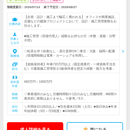
第二新卒歓迎
女性のおしごと掲載中
情報更新日：2026/07/14
終了予定日：
2026/08/27
【企画・設計・施工まで幅広く携われる】 オフィスや商業施設、
店舗などの建築プロジェクトにおいて、設計・施工管理業務をお
仕事内容
任せします。
■施工管理（現場代理人）経験をお持ちの方（年数・資格・分野
対象と
不問）
なる方
◇転居を伴う転勤なし・直行直帰OK◇東京・大阪・福岡へ配属
（現場間移動は電車・カーシェアを利用し…
勤務地
【資格保持者】年俸720万円以上（固定残業代・一律資格手当含
む）※建築施工管理技士1級保持者を想定※経験・能力を考慮…
給与
660万円～1000万円
初年度
年収
◇事業場外のみなし労働時間制※1日のみなし労働時間：8時間※
勤務
時間
基本的に夜勤はありません。※参考／9:3…
＼年間休日126日以上／■完全週休2日制（土日）■祝日休み■年末
休日
休暇
年始休暇（3日～7日程度）■GW休暇…
求人詳細を見る
気になる