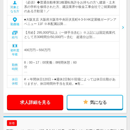
《必須》◆普通自動車第1種運転免許をお持ちの方＼建築・土木
系の学科を修得された方、建設業界や板金工事会社でご就業経験
対象と
のある方歓迎！／
なる方
■大阪支店 大阪府大阪市中央区伏見町4-3-9 HK淀屋橋ガーデンア
ベニュー 11F ※本配属以降…
勤務地
【月給】295,000円以上（一律手当含む）※上記には固定残業代
として月30時間分/50,000円～含む 超過分は別…
給与
400万円～550万円
初年度
年収
8：00～17：00実働：8時間休憩：60
勤務
分
時間
…
# ＜年間休日120日＞■週休2日制※現場によっては休日出勤があ
休日
休暇
りますが、休日時間外手当を支給。■有…
求人詳細を見る
気になる
新着