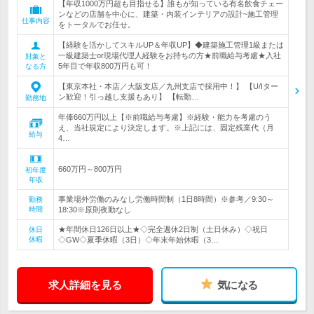
【年収1000万円超も目指せる】誰もが知っている有名飲食チェー
ンなどの店舗を中心に、建築・内装インテリアの設計~施工管理
仕事内容
をトータルでお任せ。
【経験を活かしてスキルUP＆年収UP】◆建築施工管理1級または
一級建築士or現場代理人経験をお持ちの方★前職給与考慮★入社
対象と
5年目で年収800万円も可！
なる方
【東京本社・本店／大阪支店／九州支店で採用中！】 【U/Iター
ン歓迎！引っ越し支援もあり】 【転勤…
勤務地
年俸660万円以上【※前職給与考慮】※経験・能力を考慮のう
え、当社規定により決定します。※上記には、固定残業代（月
給与
4…
660万円～800万円
初年度
年収
事業場外労働のみなし労働時間制（1日8時間）※参考／9:30～
勤務
時間
18:30※原則夜勤なし
★年間休日126日以上★◇完全週休2日制（土日休み）◇祝日
休日
休暇
◇GW◇夏季休暇（3日）◇年末年始休暇（3…
求人詳細を見る
気になる