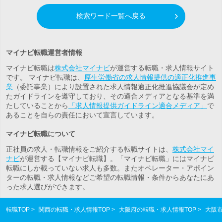
検索ワード一覧へ戻る
マイナビ転職運営者情報
マイナビ転職は
株式会社マイナビ
が運営する転職・求人情報サイト
です。 マイナビ転職は、
厚生労働省の求人情報提供の適正化推進事
業
（委託事業）により設置された求人情報適正化推進協議会が定め
たガイドラインを遵守しており、その適合メディアとなる基準を満
たしていることから
「求人情報提供ガイドライン適合メディア」
で
あることを自らの責任において宣言しています。
マイナビ転職について
正社員の求人・転職情報をご紹介する転職サイトは、
株式会社マイ
ナビ
が運営する【マイナビ転職】。「マイナビ転職」にはマイナビ
転職にしか載っていない求人も多数。また
オペレーター・アポイン
ター
の転職・求人情報などご希望の転職情報・条件からあなたにあ
った求人選びができます。
転職TOP
関西の転職・求人情報TOP
大阪府の転職・求人情報TOP
大阪