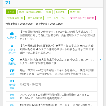
ア】
正社員
職種・業種未経験OK
急募
転勤なし
学歴不問
完全週休2日制
第二新卒歓迎
リモートワーク可
女性のおしごと掲載中
情報更新日：2026/06/09
終了予定日：
2026/11/30
【社会貢献度の高い仕事です！6,000件以上の導入実績あり！】
医療機関に対して自社の診療予約・受付管理システムの設置や説
仕事内容
明をお任せ。
【完全週休2日制/土日祝休み】◆専門・短大卒以上 ◆PCの基礎
知識がある方 ◆システム開発やサポート経験をお持ちの方 ◎未
対象と
経験・第二新卒も応募OK！
なる方
◆大阪本社 大阪府大阪市北区中之島2-3-18 中之島フェスティバ
ルタワー28F 京阪中之島線「渡…
勤務地
月給：22万円～40万円※経験・スキルを考慮の上、決定 ※試用
期間4ヶ月有（条件変動なし）※上記には固定残業代【20…
給与
414万円～650万円
初年度
年収
フレックスタイム制(標準労働時間／1日8時間)※コアタイム／
勤務
時間
11：00～15：00※標準労働時間帯／…
■年間休日126日■完全週休2日制（土・日） ※月0~2回程度 、
休日