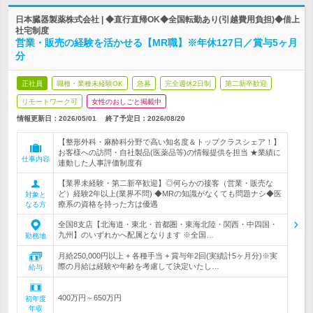
日本臓器製薬株式会社 | ◆直行直帰OK◆全国転勤あり(引越費用負担)◆借上
社宅制度
営業・販売の経験を活かせる【MR職】※年休127日／賞与5ヶ月
分
正社員
職種・業種未経験OK
急募
完全週休2日制
第二新卒歓迎
リモートワーク可
女性のおしごと掲載中
情報更新日：2026/05/01
終了予定日：
2026/08/20
【整形外科・麻酔科分野で高い知名度＆トップクラスシェア！】
お客様への訪問・自社製品(医薬品等)の情報提供を担当 ★業績に
仕事内容
連動した人事評価制度有
【業界未経験・第二新卒歓迎】◎何らかの接客（営業・販売な
ど）経験2年以上(業界不問) ◆MRの知識がなくても問題ナシ◆医
対象と
療系の資格を持った方は優遇
なる方
全国8支店【北海道・東北・首都圏・東海北陸・関西・中四国・
九州】のいずれかへ配属となります ※全国…
勤務地
月給250,000円以上 + 各種手当 + 賞与年2回(実績計5ヶ月分)※実
際の月給は経験や年齢を考慮して決定いたし…
給与
400万円～650万円
初年度
年収