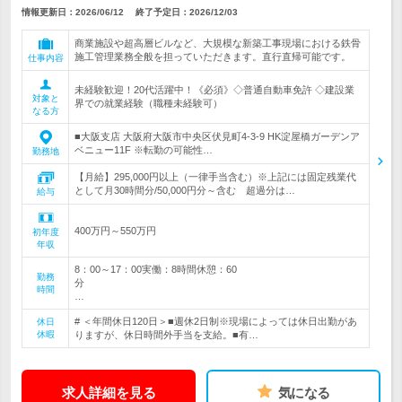
情報更新日：2026/06/12
終了予定日：
2026/12/03
商業施設や超高層ビルなど、大規模な新築工事現場における鉄骨
施工管理業務全般を担っていただきます。直行直帰可能です。
仕事内容
未経験歓迎！20代活躍中！《必須》◇普通自動車免許 ◇建設業
対象と
界での就業経験（職種未経験可）
なる方
■大阪支店 大阪府大阪市中央区伏見町4-3-9 HK淀屋橋ガーデンア
ベニュー11F ※転勤の可能性…
勤務地
【月給】295,000円以上（一律手当含む）※上記には固定残業代
として月30時間分/50,000円分～含む 超過分は…
給与
400万円～550万円
初年度
年収
8：00～17：00実働：8時間休憩：60
勤務
分
時間
…
# ＜年間休日120日＞■週休2日制※現場によっては休日出勤があ
休日
休暇
りますが、休日時間外手当を支給。■有…
求人詳細を見る
気になる