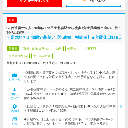
新着
G1行政書士法人 | ★年休126日★北浜駅から徒歩3分★異業種出身の20代・
30代活躍中
＼育成枠＊U-40限定募集／【行政書士補助者】★年間休日126日
正社員
職種・業種未経験OK
急募
転勤なし
学歴不問
完全週休2日制
第二新卒歓迎
情報更新日：2026/08/07
終了予定日：
2026/09/10
《相続に関する基礎的な知識からじっくり学べる！》◆相続に関
するお問い合わせ対応や書類作成、各種手続きなどを幅広くお任
仕事内容
せします
＼U-40限定募集／《未経験OK／第二新卒歓迎／学歴不問》◆PC
の基本操作ができればOK ◆20～30代が活躍中 ◎異業種からの転
対象と
職者も多数在籍！
なる方
【転勤なし／駅チカ！複数路線を利用可能】 ◆大阪府大阪市中央
区平野町2-1-14 NMR北浜10階
勤務地
◆月給22万円以上＋諸手当＋賞与（年2回）※試用期間3～6ヶ月
／待遇に変更はありません※研修期間終了後、能力を考慮し…
給与