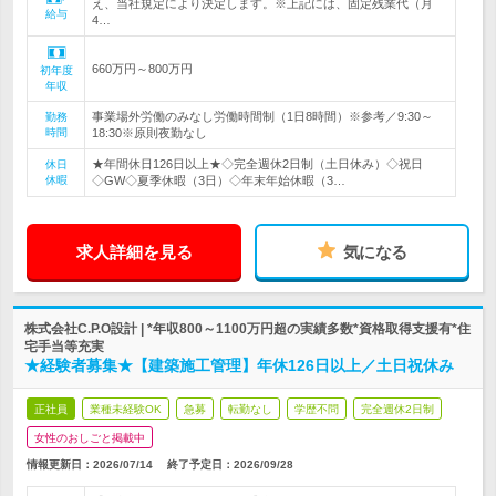
え、当社規定により決定します。※上記には、固定残業代（月
給与
4…
660万円～800万円
初年度
年収
事業場外労働のみなし労働時間制（1日8時間）※参考／9:30～
勤務
時間
18:30※原則夜勤なし
★年間休日126日以上★◇完全週休2日制（土日休み）◇祝日
休日
休暇
◇GW◇夏季休暇（3日）◇年末年始休暇（3…
求人詳細を見る
気になる
株式会社C.P.O設計 | *年収800～1100万円超の実績多数*資格取得支援有*住
宅手当等充実
★経験者募集★【建築施工管理】年休126日以上／土日祝休み
正社員
業種未経験OK
急募
転勤なし
学歴不問
完全週休2日制
女性のおしごと掲載中
情報更新日：2026/07/14
終了予定日：
2026/09/28