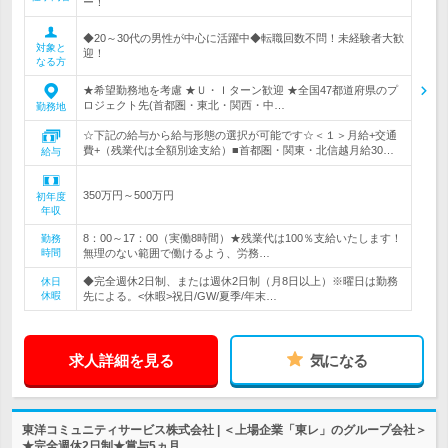
ー！
◆20～30代の男性が中心に活躍中◆転職回数不問！未経験者大歓
対象と
迎！
なる方
★希望勤務地を考慮 ★Ｕ・Ｉターン歓迎 ★全国47都道府県のプ
ロジェクト先(首都圏・東北・関西・中…
勤務地
☆下記の給与から給与形態の選択が可能です☆＜１＞月給+交通
費+（残業代は全額別途支給）■首都圏・関東・北信越月給30…
給与
350万円～500万円
初年度
年収
8：00～17：00（実働8時間）★残業代は100％支給いたします！
勤務
時間
無理のない範囲で働けるよう、労務…
◆完全週休2日制、または週休2日制（月8日以上）※曜日は勤務
休日
休暇
先による。<休暇>祝日/GW/夏季/年末…
求人詳細を見る
気になる
東洋コミュニティサービス株式会社 | ＜上場企業「東レ」のグループ会社＞
★完全週休2日制★賞与5ヵ月