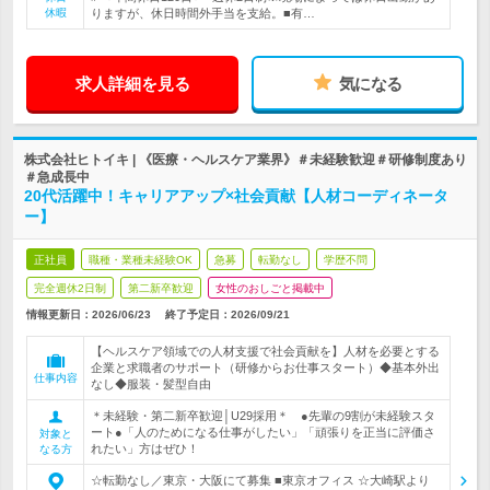
休暇
りますが、休日時間外手当を支給。■有…
求人詳細を見る
気になる
株式会社ヒトイキ | 《医療・ヘルスケア業界》＃未経験歓迎＃研修制度あり
＃急成長中
20代活躍中！キャリアアップ×社会貢献【人材コーディネータ
ー】
正社員
職種・業種未経験OK
急募
転勤なし
学歴不問
完全週休2日制
第二新卒歓迎
女性のおしごと掲載中
情報更新日：2026/06/23
終了予定日：
2026/09/21
【ヘルスケア領域での人材支援で社会貢献を】人材を必要とする
企業と求職者のサポート（研修からお仕事スタート）◆基本外出
仕事内容
なし◆服装・髪型自由
＊未経験・第二新卒歓迎│U29採用＊ ●先輩の9割が未経験スタ
ート●「人のためになる仕事がしたい」「頑張りを正当に評価さ
対象と
れたい」方はぜひ！
なる方
☆転勤なし／東京・大阪にて募集 ■東京オフィス ☆大崎駅より