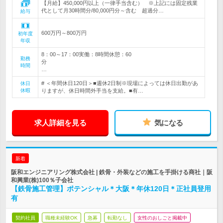
【月給】450,000円以上（一律手当含む） ※上記には固定残業
代として月30時間分/80,000円分～含む 超過分…
給与
600万円～800万円
初年度
年収
8：00～17：00実働：8時間休憩：60
勤務
分
時間
…
# ＜年間休日120日＞■週休2日制※現場によっては休日出勤があ
休日
休暇
りますが、休日時間外手当を支給。■有…
求人詳細を見る
気になる
新着
阪和エンジニアリング株式会社 | 鉄骨・外装などの施工を手掛ける商社｜阪
和興業(株)100％子会社
【鉄骨施工管理】ポテンシャル＊大阪＊年休120日＊正社員登用
有
契約社員
職種未経験OK
急募
転勤なし
女性のおしごと掲載中