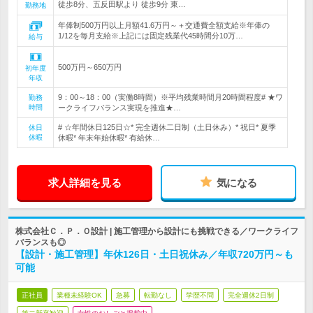
徒歩8分、五反田駅より 徒歩9分 東…
勤務地
年俸制500万円以上月額41.6万円～＋交通費全額支給※年俸の
1/12を毎月支給※上記には固定残業代45時間分10万…
給与
500万円～650万円
初年度
年収
9：00～18：00（実働8時間）※平均残業時間月20時間程度# ★ワ
勤務
時間
ークライフバランス実現を推進★…
# ☆年間休日125日☆* 完全週休二日制（土日休み）* 祝日* 夏季
休日
休暇
休暇* 年末年始休暇* 有給休…
求人詳細を見る
気になる
株式会社Ｃ．Ｐ．Ｏ設計 | 施工管理から設計にも挑戦できる／ワークライフ
バランスも◎
【設計・施工管理】年休126日・土日祝休み／年収720万円～も
可能
正社員
業種未経験OK
急募
転勤なし
学歴不問
完全週休2日制