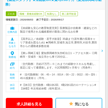
務）
正社員
職種・業種未経験OK
転勤なし
第二新卒歓迎
情報更新日：2026/08/03
終了予定日：
2026/09/17
【未経験も安心の教育制度充実】医療製品や自動車・建築などの
製品で使用される繊維素材の製造に関わるお仕事
仕事内容
【高卒以上／未経験・若手大歓迎】35歳まで(若年層の長期キャ
リア形成を図るため) ★岡崎市,安城市,知立市,豊明市,刈谷市,豊田
対象と
市からの通勤者多数在籍
なる方
【東レ岡崎工場】愛知県岡崎市矢作町出口1 ＜アクセス例＞ ◎岡
崎市・安城市・知立市から車で20分以…
勤務地
〈交代勤務〉月給27万円～※これまでの経験やスキルを考慮し、
規定に従って優遇致します。※試用期間2ヶ月有り（同条件）
給与
# 〈交代勤務制〉06：45～14：0014：00～22：0022：00～翌6：
勤務
時間
45※残業有り（平均…
# 【休日】交代勤務：4勤1休2回、4勤2休1回のローテーション#
休日
休暇
【休暇】年次有給休暇（初年度16…
求人詳細を見る
気になる