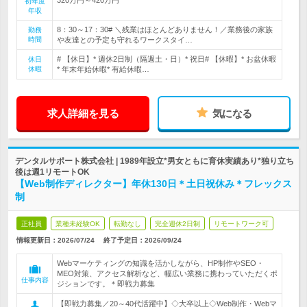
初年度
年収
8：30～17：30# ＼残業はほとんどありません！／業務後の家族
勤務
時間
や友達との予定も守れるワークスタイ…
# 【休日】* 週休2日制（隔週土・日）* 祝日# 【休暇】* お盆休暇
休日
休暇
* 年末年始休暇* 有給休暇…
求人詳細を見る
気になる
デンタルサポート株式会社 | 1989年設立*男女ともに育休実績あり*独り立ち
後は週1リモートOK
【Web制作ディレクター】年休130日＊土日祝休み＊フレックス
制
正社員
業種未経験OK
転勤なし
完全週休2日制
リモートワーク可
情報更新日：2026/07/24
終了予定日：
2026/09/24
Webマーケティングの知識を活かしながら、HP制作やSEO・
MEO対策、アクセス解析など、幅広い業務に携わっていただくポ
仕事内容
ジションです。＊即戦力募集
【即戦力募集／20～40代活躍中】◇大卒以上◇Web制作・Webマ