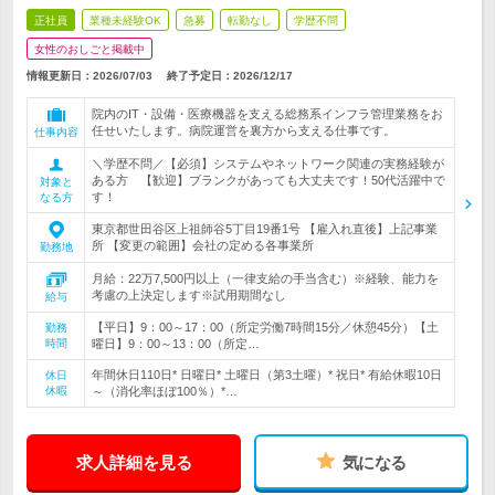
正社員
業種未経験OK
急募
転勤なし
学歴不問
女性のおしごと掲載中
情報更新日：2026/07/03
終了予定日：
2026/12/17
院内のIT・設備・医療機器を支える総務系インフラ管理業務をお
任せいたします。病院運営を裏方から支える仕事です。
仕事内容
＼学歴不問／【必須】システムやネットワーク関連の実務経験が
ある方 【歓迎】ブランクがあっても大丈夫です！50代活躍中で
対象と
す！
なる方
東京都世田谷区上祖師谷5丁目19番1号 【雇入れ直後】上記事業
所 【変更の範囲】会社の定める各事業所
勤務地
月給：22万7,500円以上（一律支給の手当含む）※経験、能力を
考慮の上決定します※試用期間なし
給与
【平日】9：00～17：00（所定労働7時間15分／休憩45分）【土
勤務
時間
曜日】9：00～13：00（所定…
年間休日110日* 日曜日* 土曜日（第3土曜）* 祝日* 有給休暇10日
休日
休暇
～（消化率ほぼ100％）*…
求人詳細を見る
気になる