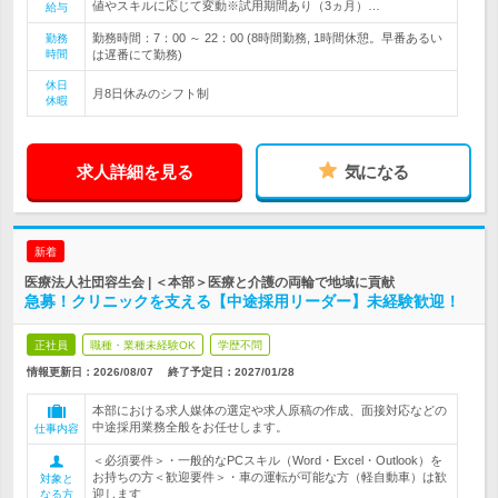
値やスキルに応じて変動※試用期間あり（3ヵ月）…
給与
勤務時間：7：00 ～ 22：00 (8時間勤務, 1時間休憩。早番あるい
勤務
時間
は遅番にて勤務)
休日
月8日休みのシフト制
休暇
求人詳細を見る
気になる
新着
医療法人社団容生会 | ＜本部＞医療と介護の両輪で地域に貢献
急募！クリニックを支える【中途採用リーダー】未経験歓迎！
正社員
職種・業種未経験OK
学歴不問
情報更新日：2026/08/07
終了予定日：
2027/01/28
本部における求人媒体の選定や求人原稿の作成、面接対応などの
中途採用業務全般をお任せします。
仕事内容
＜必須要件＞・一般的なPCスキル（Word・Excel・Outlook）を
お持ちの方＜歓迎要件＞・車の運転が可能な方（軽自動車）は歓
対象と
迎します
なる方