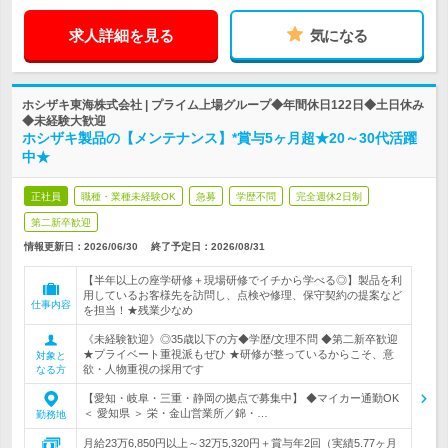
求人詳細を見る
気になる
ホシザキ東海株式会社 | プライム上場グループ◆年間休日122日◆土日休み
◆未経験大歓迎
ホシザキ製品の【メンテナンス】*賞与5ヶ月超★20～30代活躍
中★
正社員
職種・業種未経験OK
急募
学歴不問
完全週休2日制
第二新卒歓迎
情報更新日：2026/06/30
終了予定日：
2026/08/31
【半年以上の座学研修＋現場研修でイチから学べる◎】製品を利
用しているお客様先を訪問し、点検や修理、保守契約の提案など
仕事内容
を担当！★残業少なめ
《未経験歓迎》◎35歳以下の方◆学歴/文理不問 ◆第二新卒歓迎
★プライベート重視派もぜひ ★研修が整っているからこそ、意
対象と
欲・人物重視の採用です
なる方
【愛知・岐阜・三重・静岡の拠点で募集中】 ◆マイカー通勤OK
＜ 愛知県 ＞ 栄・金山営業所／錦・…
勤務地
月給23万6,850円以上～32万5,320円＋賞与年2回（実績5.77ヶ月