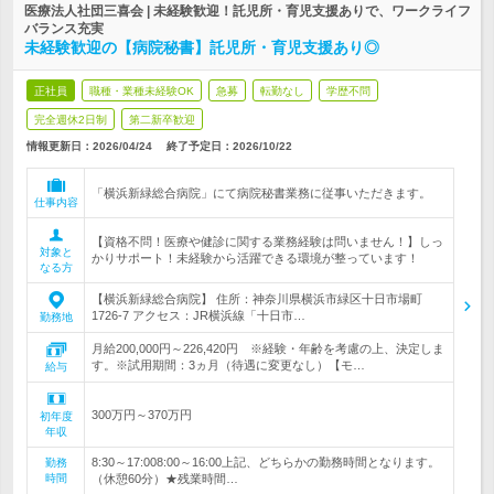
医療法人社団三喜会 | 未経験歓迎！託児所・育児支援ありで、ワークライフ
バランス充実
未経験歓迎の【病院秘書】託児所・育児支援あり◎
正社員
職種・業種未経験OK
急募
転勤なし
学歴不問
完全週休2日制
第二新卒歓迎
情報更新日：2026/04/24
終了予定日：
2026/10/22
「横浜新緑総合病院」にて病院秘書業務に従事いただきます。
仕事内容
【資格不問！医療や健診に関する業務経験は問いません！】しっ
対象と
かりサポート！未経験から活躍できる環境が整っています！
なる方
【横浜新緑総合病院】 住所：神奈川県横浜市緑区十日市場町
1726-7 アクセス：JR横浜線「十日市…
勤務地
月給200,000円～226,420円 ※経験・年齢を考慮の上、決定しま
す。※試用期間：3ヵ月（待遇に変更なし）【モ…
給与
300万円～370万円
初年度
年収
8:30～17:008:00～16:00上記、どちらかの勤務時間となります。
勤務
時間
（休憩60分）★残業時間…