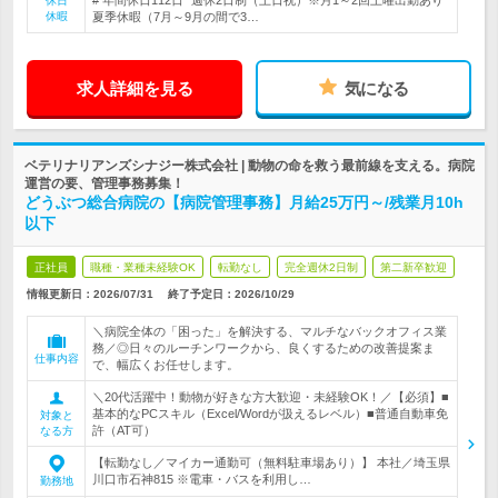
# 年間休日112日* 週休2日制（土日祝）※月1～2回土曜出勤あり*
休日
休暇
夏季休暇（7月～9月の間で3…
求人詳細を見る
気になる
ベテリナリアンズシナジー株式会社 | 動物の命を救う最前線を支える。病院
運営の要、管理事務募集！
どうぶつ総合病院の【病院管理事務】月給25万円～/残業月10h
以下
正社員
職種・業種未経験OK
転勤なし
完全週休2日制
第二新卒歓迎
情報更新日：2026/07/31
終了予定日：
2026/10/29
＼病院全体の「困った」を解決する、マルチなバックオフィス業
務／◎日々のルーチンワークから、良くするための改善提案ま
仕事内容
で、幅広くお任せします。
＼20代活躍中！動物が好きな方大歓迎・未経験OK！／【必須】■
基本的なPCスキル（Excel/Wordが扱えるレベル）■普通自動車免
対象と
許（AT可）
なる方
【転勤なし／マイカー通勤可（無料駐車場あり）】 本社／埼玉県
川口市石神815 ※電車・バスを利用し…
勤務地