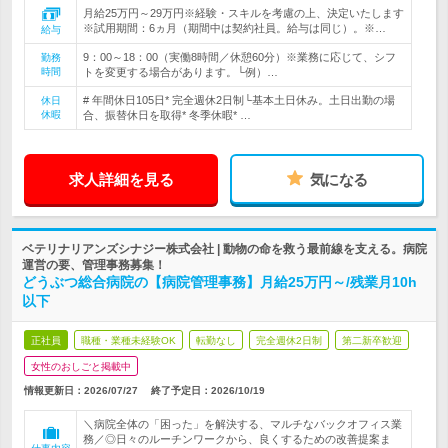
月給25万円～29万円※経験・スキルを考慮の上、決定いたします
※試用期間：6ヵ月（期間中は契約社員。給与は同じ）。※…
給与
9：00～18：00（実働8時間／休憩60分）※業務に応じて、シフ
勤務
時間
トを変更する場合があります。└例）…
# 年間休日105日* 完全週休2日制└基本土日休み。土日出勤の場
休日
休暇
合、振替休日を取得* 冬季休暇* …
求人詳細を見る
気になる
ベテリナリアンズシナジー株式会社 | 動物の命を救う最前線を支える。病院
運営の要、管理事務募集！
どうぶつ総合病院の【病院管理事務】月給25万円～/残業月10h
以下
正社員
職種・業種未経験OK
転勤なし
完全週休2日制
第二新卒歓迎
女性のおしごと掲載中
情報更新日：2026/07/27
終了予定日：
2026/10/19
＼病院全体の「困った」を解決する、マルチなバックオフィス業
務／◎日々のルーチンワークから、良くするための改善提案ま