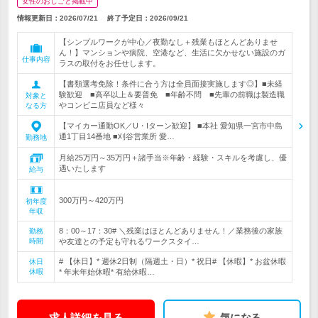
女性のおしごと掲載中
情報更新日：2026/07/21
終了予定日：
2026/09/21
【シンプルワークが中心／夜勤なし＋残業もほとんどありませ
ん！】マンションや病院、空港など、生活に欠かせない施設のガ
仕事内容
ラスの取付をお任せします。
【書類選考免除！条件に合う方は全員面接実施します◎】■未経
験歓迎 ■高卒以上＆要普免 ■年齢不問 ■先輩の前職は製造職
対象と
やコンビニ店員など様々
なる方
【マイカー通勤OK／U・Iターン歓迎】 ■本社 愛知県一宮市中島
通1丁目14番地 ■刈谷営業所 愛…
勤務地
月給25万円～35万円＋諸手当※年齢・経験・スキルを考慮し、優
遇いたします
給与
300万円～420万円
初年度
年収
8：00～17：30# ＼残業はほとんどありません！／業務後の家族
勤務
時間
や友達との予定も守れるワークスタイ…
# 【休日】* 週休2日制（隔週土・日）* 祝日# 【休暇】* お盆休暇
休日
休暇
* 年末年始休暇* 有給休暇…
求人詳細を見る
気になる