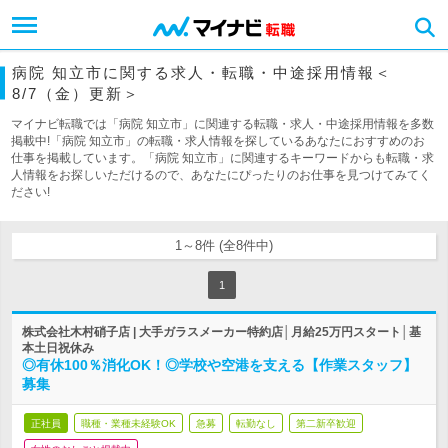
病院 知立市に関する求人・転職・中途採用情報＜
8/7（金）更新＞
マイナビ転職では「病院 知立市」に関連する転職・求人・中途採用情報を多数
掲載中!「病院 知立市」の転職・求人情報を探しているあなたにおすすめのお
仕事を掲載しています。「病院 知立市」に関連するキーワードからも転職・求
人情報をお探しいただけるので、あなたにぴったりのお仕事を見つけてみてく
ださい!
1～8件 (全8件中)
1
株式会社木村硝子店 | 大手ガラスメーカー特約店│月給25万円スタート│基
本土日祝休み
◎有休100％消化OK！◎学校や空港を支える【作業スタッフ】
募集
正社員
職種・業種未経験OK
急募
転勤なし
第二新卒歓迎