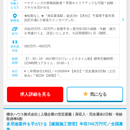
ーケティングの実務経験者＊早期キャリアアップも可能＊経験・
対象と
スキルを活かせる
なる方
★転勤なし ★『海浜幕張駅』徒歩3分 【本社】 千葉県千葉市美
浜区中瀬1-3 幕張テクノガーデンD…
勤務地
月給25万円～32万円＋各種手当＋賞与年2回※経験・年齢・能力
を考慮のうえ、決定いたします。※試用期間3ヶ月（期間…
給与
350万円～450万円
初年度
年収
【7：30～19：00の間でのフレックスタイム制】標準労働時間：
勤務
時間
1日8時間コアタイム：10:00～1…
# ＼年間休日130日／※2026年# 【休日】* 完全週休2日制（土日
休日
休暇
休み）* 祝日# 【休暇】*…
求人詳細を見る
気になる
積水ハウス株式会社 | 上場企業の安定基盤｜高収入・完全週休2日制・有給
取得率8割
多用途案件を手がける【建築施工管理】年収700万円可／全国募
集