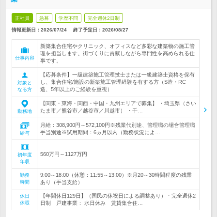
正社員
急募
学歴不問
完全週休2日制
情報更新日：2026/07/24
終了予定日：
2026/08/27
新築集合住宅やクリニック、オフィスなど多彩な建築物の施工管
理を担当します。街づくりに貢献しながら専門性を高められる仕
仕事内容
事です。
【応募条件】一級建築施工管理技士または一級建築士資格を保有
し、集合住宅/施設の新築施工管理経験を有する方（S造・RC
対象と
造、5年以上のご経験を重視）
なる方
【関東・東海・関西・中国・九州エリアで募集】 ・埼玉県（さい
たま市／熊谷市／越谷市／川越市） ・千…
勤務地
月給：308,900円～572,100円※残業代別途、管理職の場合管理職
手当別途※試用期間：6ヵ月以内（勤務状況によ…
給与
560万円～1127万円
初年度
年収
9:00～18:00（休憩：11:55～13:00）※月20～30時間程度の残業
勤務
時間
あり（手当支給）
【年間休日129日】（国民の休祝日による調整あり）・完全週休2
休日
休暇
日制 戸建事業： 水日休み 賃貸集合住…