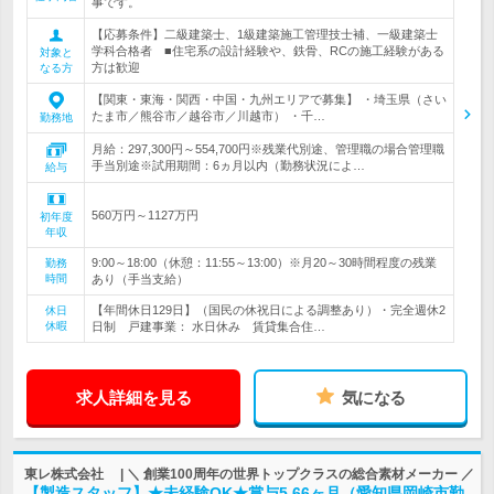
事です。
【応募条件】二級建築士、1級建築施工管理技士補、一級建築士
学科合格者 ■住宅系の設計経験や、鉄骨、RCの施工経験がある
対象と
方は歓迎
なる方
【関東・東海・関西・中国・九州エリアで募集】 ・埼玉県（さい
たま市／熊谷市／越谷市／川越市） ・千…
勤務地
月給：297,300円～554,700円※残業代別途、管理職の場合管理職
手当別途※試用期間：6ヵ月以内（勤務状況によ…
給与
560万円～1127万円
初年度
年収
9:00～18:00（休憩：11:55～13:00）※月20～30時間程度の残業
勤務
時間
あり（手当支給）
【年間休日129日】（国民の休祝日による調整あり）・完全週休2
休日
休暇
日制 戸建事業： 水日休み 賃貸集合住…
求人詳細を見る
気になる
東レ株式会社 | ＼ 創業100周年の世界トップクラスの総合素材メーカー ／
【製造スタッフ】★未経験OK★賞与5.66ヶ月（愛知県岡崎市勤