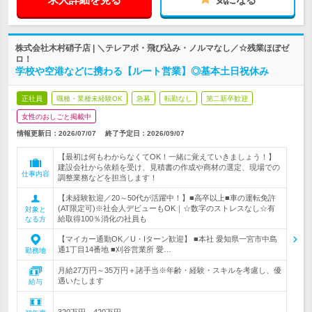
株式会社木村硝子店 | ＼テレアポ・飛び込み・ノルマなし／☆残業ほぼゼ
ロ！
学校や空港などに携わる【ルート営業】◎基本土日祝休み
正社員
職種・業種未経験OK
急募
転勤なし
第二新卒歓迎
女性のおしごと掲載中
情報更新日：2026/07/07
終了予定日：
2026/09/07
【最初は何もわからなくてOK！一緒に覚えていきましょう！】
建設会社から依頼を受け、見積書の作成や商材の選定、現場での
仕事内容
調整業務などを担当します！
【未経験歓迎／20～50代が活躍中！】■高卒以上■車の運転免許
(AT限定可)※社会人デビューもOK｜☆数字のストレスなし☆有
対象と
給取得100％消化の社員も
なる方
【マイカー通勤OK／U・Iターン歓迎】 ■本社 愛知県一宮市中島
通1丁目14番地 ■刈谷営業所 愛…
勤務地
月給27万円～35万円＋諸手当※年齢・経験・スキルを考慮し、優
遇いたします
給与
320万円～420万円