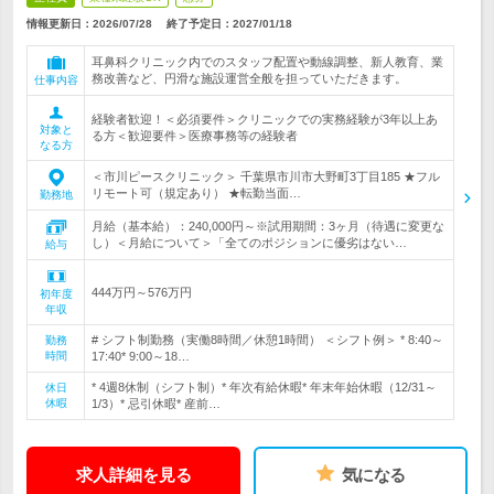
情報更新日：2026/07/28
終了予定日：
2027/01/18
耳鼻科クリニック内でのスタッフ配置や動線調整、新人教育、業
務改善など、円滑な施設運営全般を担っていただきます。
仕事内容
経験者歓迎！＜必須要件＞クリニックでの実務経験が3年以上あ
対象と
る方＜歓迎要件＞医療事務等の経験者
なる方
＜市川ピースクリニック＞ 千葉県市川市大野町3丁目185 ★フル
リモート可（規定あり） ★転勤当面…
勤務地
月給（基本給）：240,000円～※試用期間：3ヶ月（待遇に変更な
し）＜月給について＞「全てのポジションに優劣はない…
給与
444万円～576万円
初年度
年収
# シフト制勤務（実働8時間／休憩1時間） ＜シフト例＞ * 8:40～
勤務
時間
17:40* 9:00～18…
* 4週8休制（シフト制）* 年次有給休暇* 年末年始休暇（12/31～
休日
休暇
1/3）* 忌引休暇* 産前…
求人詳細を見る
気になる