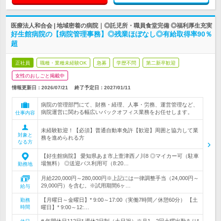
医療法人和合会 | 地域密着の病院｜◎託児所・職員食堂完備 ◎福利厚生充実
好生館病院の【病院管理事務】◎残業ほぼなし◎有給取得率90％
超
正社員
職種・業種未経験OK
急募
学歴不問
第二新卒歓迎
女性のおしごと掲載中
情報更新日：2026/07/21
終了予定日：
2027/01/11
病院の管理部門にて、財務・経理、人事・労務、運営管理など、
病院運営に関わる幅広いバックオフィス業務をお任せします。
仕事内容
未経験歓迎！【必須】普通自動車免許【歓迎】周囲と協力して業
対象と
務を進められる方
なる方
【好生館病院】 愛知県あま市上萱津西ノ川8 ◎マイカー可（駐車
場無料） ◎送迎バス利用可（8:20…
勤務地
月給220,000円～280,000円※上記には一律調整手当（24,000円～
29,000円）を含む。※試用期間6ヶ…
給与
【月曜日～金曜日】* 9:00～17:00（実働7時間／休憩60分） 【土
勤務
時間
曜日】* 9:00～12:…