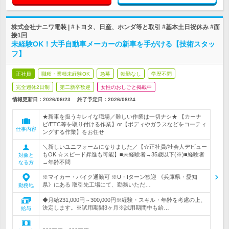
株式会社ナニワ電装 | #トヨタ、日産、ホンダ等と取引 #基本土日祝休み #面
接1回
未経験OK！大手自動車メーカーの新車を手がける【技術スタッ
フ】
正社員
職種・業種未経験OK
急募
転勤なし
学歴不問
完全週休2日制
第二新卒歓迎
女性のおしごと掲載中
情報更新日：2026/06/23
終了予定日：
2026/08/24
★新車を扱うキレイな職場／難しい作業は一切ナシ★ 【カーナ
ビ/ETC等を取り付ける作業】or【ボディやガラスなどをコーティ
仕事内容
ングする作業】をお任せ
＼新しいユニフォームになりました／【☆正社員/社会人デビュー
もOK ☆スピード昇進も可能】■未経験者→35歳以下(※)■経験者
対象と
→年齢不問
なる方
※マイカー・バイク通勤可 ※U・Iターン歓迎 《兵庫県・愛知
県》にある 取引先工場にて、勤務いただ…
勤務地
◆月給231,000円～300,000円※経験・スキル・年齢を考慮の上、
決定します。※試用期間3ヶ月※試用期間中も給…
給与