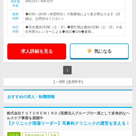
300万円～600万円
初年度
年収
◆9:00～18:00（休憩90分）※勤務地により多少異なります（詳
勤務
時間
細は、お問合せください）
◆完全週休2日制（土・日）◆繁忙期は週休2日制（土・日）※会
休日
休暇
社年間カレンダーによる◆祝日◆GW◆夏期…
求人詳細を見る
気になる
1
1～8件 (全8件中)
おすすめの求人・転職情報
株式会社ＦＵＴＵＲＥＭＩＮＤ | 医療法人グループの一員として多角的なヘ
ルスケア事業を展開中
【クリニック現場リーダー】耳鼻科クリニックの運営を支える！
正社員
業種未経験OK
急募