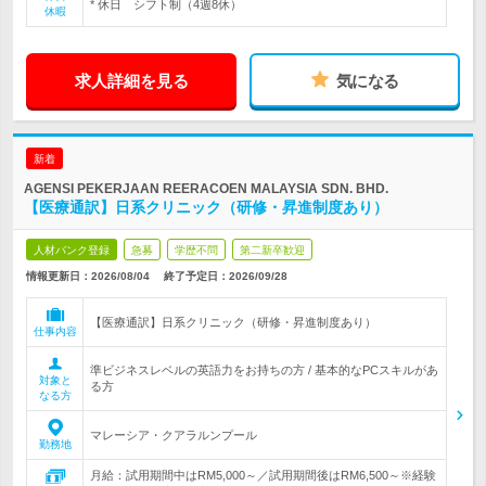
* 休日 シフト制（4週8休）
休暇
求人詳細を見る
気になる
新着
AGENSI PEKERJAAN REERACOEN MALAYSIA SDN. BHD.
【医療通訳】日系クリニック（研修・昇進制度あり）
人材バンク登録
急募
学歴不問
第二新卒歓迎
情報更新日：2026/08/04
終了予定日：
2026/09/28
【医療通訳】日系クリニック（研修・昇進制度あり）
仕事内容
準ビジネスレベルの英語力をお持ちの方 / 基本的なPCスキルがあ
対象と
る方
なる方
マレーシア・クアラルンプール
勤務地
月給：試用期間中はRM5,000～／試用期間後はRM6,500～※経験