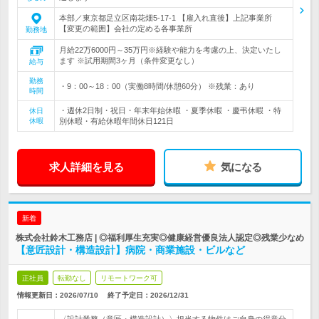
本部／東京都足立区南花畑5-17-1 【雇入れ直後】上記事業所
【変更の範囲】会社の定める各事業所
勤務地
月給22万6000円～35万円※経験や能力を考慮の上、決定いたし
ます ※試用期間3ヶ月（条件変更なし）
給与
勤務
・9：00～18：00（実働8時間/休憩60分） ※残業：あり
時間
・週休2日制・祝日・年末年始休暇 ・夏季休暇 ・慶弔休暇 ・特
休日
休暇
別休暇・有給休暇年間休日121日
求人詳細を見る
気になる
新着
株式会社鈴木工務店 | ◎福利厚生充実◎健康経営優良法人認定◎残業少なめ
【意匠設計・構造設計】病院・商業施設・ビルなど
正社員
転勤なし
リモートワーク可
情報更新日：2026/07/10
終了予定日：
2026/12/31