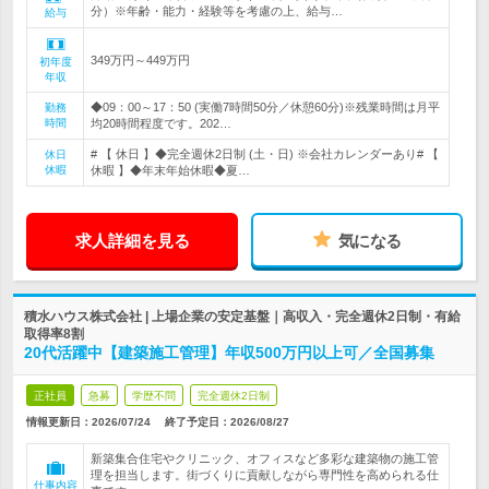
分）※年齢・能力・経験等を考慮の上、給与…
給与
349万円～449万円
初年度
年収
◆09：00～17：50 (実働7時間50分／休憩60分)※残業時間は月平
勤務
時間
均20時間程度です。202…
# 【 休日 】◆完全週休2日制 (土・日) ※会社カレンダーあり# 【
休日
休暇
休暇 】◆年末年始休暇◆夏…
求人詳細を見る
気になる
積水ハウス株式会社 | 上場企業の安定基盤｜高収入・完全週休2日制・有給
取得率8割
20代活躍中【建築施工管理】年収500万円以上可／全国募集
正社員
急募
学歴不問
完全週休2日制
情報更新日：2026/07/24
終了予定日：
2026/08/27
新築集合住宅やクリニック、オフィスなど多彩な建築物の施工管
理を担当します。街づくりに貢献しながら専門性を高められる仕
仕事内容