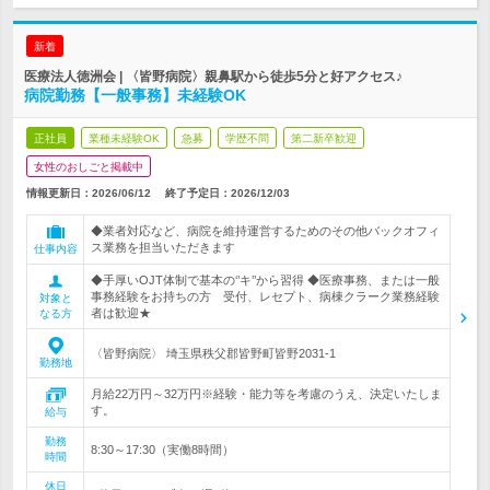
新着
医療法人徳洲会 | 〈皆野病院〉親鼻駅から徒歩5分と好アクセス♪
病院勤務【一般事務】未経験OK
正社員
業種未経験OK
急募
学歴不問
第二新卒歓迎
女性のおしごと掲載中
情報更新日：2026/06/12
終了予定日：
2026/12/03
◆業者対応など、病院を維持運営するためのその他バックオフィ
ス業務を担当いただきます
仕事内容
◆手厚いOJT体制で基本の‘’キ’’から習得 ◆医療事務、または一般
事務経験をお持ちの方 受付、レセプト、病棟クラーク業務経験
対象と
者は歓迎★
なる方
〈皆野病院〉 埼玉県秩父郡皆野町皆野2031-1
勤務地
月給22万円～32万円※経験・能力等を考慮のうえ、決定いたしま
す。
給与
勤務
8:30～17:30（実働8時間）
時間
休日