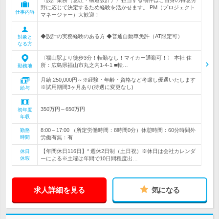
〈設計業務（意匠・構造設計）〉担当する物件はご自身の得意分
野に応じて決定するため経験を活かせます。 PM（プロジェクト
仕事内容
マネージャー）大歓迎！
◆設計の実務経験のある方 ◆普通自動車免許（AT限定可）
対象と
なる方
〈福山駅より徒歩3分！転勤なし！マイカー通勤可！〉 本社 住
所：広島県福山市丸之内1-4-1 ■転…
勤務地
月給:250,000円～※経験・年齢・資格など考慮し優遇いたします
※試用期間3ヶ月あり(待遇に変更なし)
給与
350万円～650万円
初年度
年収
8:00～17:00 （所定労働時間：8時間0分）休憩時間：60分時間外
勤務
時間
労働有無：有
【年間休日116日】* 週休2日制（土日祝）※休日は会社カレンダ
休日
休暇
ーによる※土曜は年間で10日間程度出…
求人詳細を見る
気になる