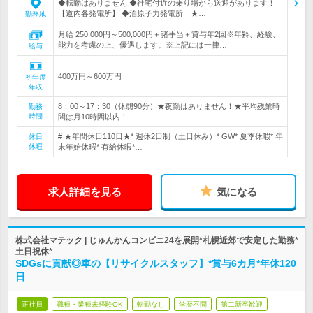
◆転勤はありません ◆社宅付近の乗り場から送迎があります！
【道内各発電所】 ◆泊原子力発電所 ★…
勤務地
月給 250,000円～500,000円＋諸手当＋賞与年2回※年齢、経験、
能力を考慮の上、優遇します。※上記には一律…
給与
400万円～600万円
初年度
年収
8：00～17：30（休憩90分）★夜勤はありません！★平均残業時
勤務
時間
間は月10時間以内！
# ★年間休日110日★* 週休2日制（土日休み）* GW* 夏季休暇* 年
休日
休暇
末年始休暇* 有給休暇*…
求人詳細を見る
気になる
株式会社マテック | じゅんかんコンビニ24を展開*札幌近郊で安定した勤務*
土日祝休*
SDGsに貢献◎車の【リサイクルスタッフ】*賞与6カ月*年休120
日
正社員
職種・業種未経験OK
転勤なし
学歴不問
第二新卒歓迎