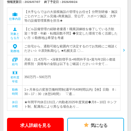
情報更新日：2026/07/07
終了予定日：
2026/08/24
【大手ならではの大規模施設の管理をお任せ】分野別研修・施設
ごとのマニュアル完備♪商業施設、官公庁、スポーツ施設、大学
仕事内容
等の設備管理業務を担当★
【ビル設備管理の経験者優遇！職業訓練校を修了している方歓
迎！学歴・年齢・転職回数不問】◆安定した環境で長く活躍した
対象と
い方 ☆勤務地は希望を考慮
なる方
ご自宅から、通勤可能な範囲内で決定するのでお気軽にご相談く
ださい☆ ※原則転勤なし ■札幌支店 〇…
勤務地
月給：21.4万円～ +深夜割増手当+時間外手当+賞与年2回☆都道
府県別・資格毎の金額は以下をご確認ください☆※全て…
給与
350万円～500万円
初年度
年収
1ヶ月単位の変形労働時間制(週平均40時間以内)【例】日勤 8：
勤務
時間
30～17：30（休憩1時間） ▽通…
★年間平均休日131日／内勤者2025年度実績◆月8～10日 ※シフ
休日
休暇
ト制、配属先により異なる場合あり…
求人詳細を見る
気になる