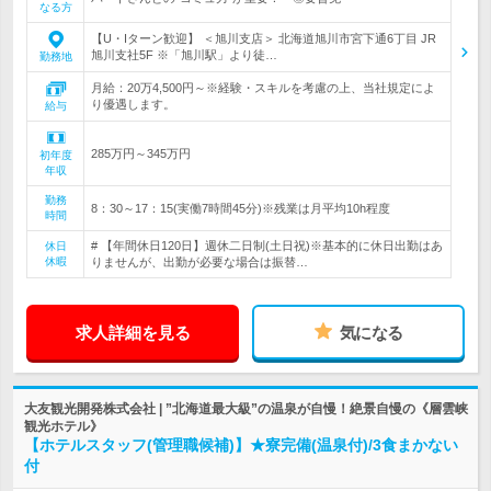
なる方
【U・Iターン歓迎】 ＜旭川支店＞ 北海道旭川市宮下通6丁目 JR
旭川支社5F ※「旭川駅」より徒…
勤務地
月給：20万4,500円～※経験・スキルを考慮の上、当社規定によ
り優遇します。
給与
285万円～345万円
初年度
年収
勤務
8：30～17：15(実働7時間45分)※残業は月平均10h程度
時間
# 【年間休日120日】週休二日制(土日祝)※基本的に休日出勤はあ
休日
休暇
りませんが、出勤が必要な場合は振替…
求人詳細を見る
気になる
大友観光開発株式会社 | ”北海道最大級”の温泉が自慢！絶景自慢の《層雲峡
観光ホテル》
【ホテルスタッフ(管理職候補)】★寮完備(温泉付)/3食まかない
付