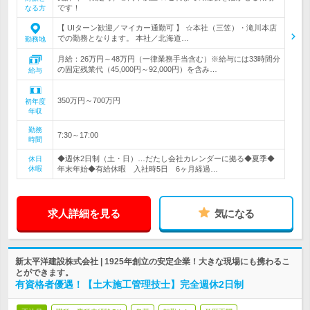
です！
なる方
【 UIターン歓迎／マイカー通勤可 】 ☆本社（三笠）・滝川本店
での勤務となります。 本社／北海道…
勤務地
月給：26万円～48万円（一律業務手当含む）※給与には33時間分
の固定残業代（45,000円～92,000円）を含み…
給与
350万円～700万円
初年度
年収
勤務
7:30～17:00
時間
◆週休2日制（土・日）…だたし会社カレンダーに拠る◆夏季◆
休日
休暇
年末年始◆有給休暇 入社時5日 6ヶ月経過…
求人詳細を見る
気になる
新太平洋建設株式会社 | 1925年創立の安定企業！大きな現場にも携わるこ
とができます。
有資格者優遇！【土木施工管理技士】完全週休2日制