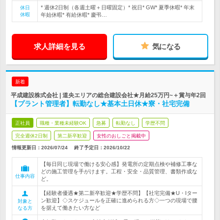
* 週休2日制（各週土曜＋日曜固定）* 祝日* GW* 夏季休暇* 年末
休日
休暇
年始休暇* 有給休暇* 慶弔…
求人詳細を見る
気になる
新着
平成建設株式会社 | 道央エリアの総合建設会社★月給25万円~＋賞与年2回
【プラント管理者】転勤なし★基本土日休★寮・社宅完備
正社員
職種・業種未経験OK
急募
転勤なし
学歴不問
完全週休2日制
第二新卒歓迎
女性のおしごと掲載中
情報更新日：2026/07/24
終了予定日：
2026/10/22
【毎日同じ現場で働ける安心感】発電所の定期点検や補修工事な
どの施工管理を手がけます。工程・安全・品質管理、書類作成な
仕事内容
ど。
【経験者優遇★第二新卒歓迎★学歴不問】【社宅完備★U・Iター
ン歓迎】◇スケジュールを正確に進められる方◇一つの現場で腰
対象と
を据えて働きたい方など
なる方