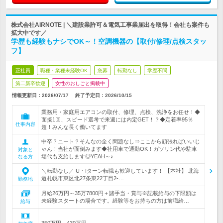
株式会社AIRNOTE | ＼建設業許可＆電気工事業届出を取得！会社も案件も
拡大中です／
学歴も経験もナシでOK～！空調機器の【取付/修理/点検スタッ
フ】
正社員
職種・業種未経験OK
急募
転勤なし
学歴不問
第二新卒歓迎
女性のおしごと掲載中
情報更新日：2026/07/17
終了予定日：
2026/10/15
業務用・家庭用エアコンの取付、修理、点検、洗浄をお任せ！◆
面接1回、スピード選考で来週には内定GET！？◆定着率95％
仕事内容
超！みんな長く働いてます
中卒？ニート？そんなの全く問題なし⇒ここから頑張ればいいじ
ゃん！当社が面倒みます◆社用車で通勤OK！ガソリン代や駐車
対象と
場代も支給します◎YEAH～♪
なる方
＼転勤なし／ U・Iターン転職も歓迎しています！ 【本社】 北海
道札幌市東区北27条東22丁目2-…
勤務地
月給26万円～35万7800円＋諸手当・賞与※記載給与の下限額は
未経験スタートの場合です。経験等をお持ちの方は前職給…
給与
350万円～430万円