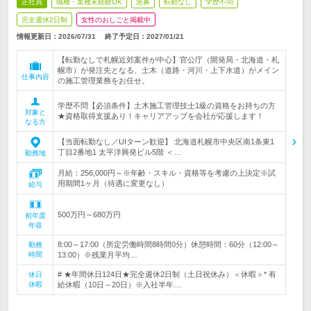
正社員
職種・業種未経験OK
急募
転勤なし
学歴不問
完全週休2日制
女性のおしごと掲載中
情報更新日：2026/07/31
終了予定日：
2027/01/21
【転勤なしで札幌近郊案件が中心】官公庁（開発局・北海道・札
幌市）が発注先となる、土木（道路・河川・上下水道）がメイン
仕事内容
の施工管理業務をお任せ。
学歴不問【必須条件】土木施工管理技士1級の資格をお持ちの方
対象と
★資格取得支援あり！キャリアアップを会社が応援します！
なる方
【当面転勤なし／UIターン歓迎】 北海道札幌市中央区南1条東1
丁目2番地1 太平洋興発ビル5階 ＜…
勤務地
月給：256,000円～※年齢・スキル・資格等を考慮の上決定※試
用期間1ヶ月（待遇に変更なし）
給与
500万円～680万円
初年度
年収
8:00～17:00（所定労働時間8時間0分）休憩時間：60分（12:00～
勤務
時間
13:00）※残業月平均…
# ★年間休日124日★完全週休2日制（土日祝休み）＜休暇＞* 有
休日
休暇
給休暇（10日～20日）※入社半年…