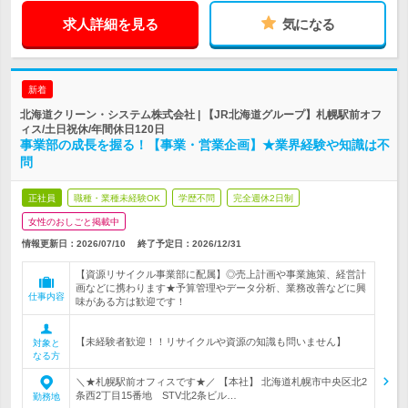
求人詳細を見る
気になる
新着
北海道クリーン・システム株式会社 | 【JR北海道グループ】札幌駅前オフ
ィス/土日祝休/年間休日120日
事業部の成長を握る！【事業・営業企画】★業界経験や知識は不
問
正社員
職種・業種未経験OK
学歴不問
完全週休2日制
女性のおしごと掲載中
情報更新日：2026/07/10
終了予定日：
2026/12/31
【資源リサイクル事業部に配属】◎売上計画や事業施策、経営計
画などに携わります★予算管理やデータ分析、業務改善などに興
仕事内容
味がある方は歓迎です！
【未経験者歓迎！！リサイクルや資源の知識も問いません】
対象と
なる方
＼★札幌駅前オフィスです★／ 【本社】 北海道札幌市中央区北2
条西2丁目15番地 STV北2条ビル…
勤務地