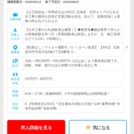
情報更新日：2026/06/12
終了予定日：
2026/08/27
【土日祝休み／年間休日は125日】北海道・石狩エリアの公共土
木工事の獲得を目指す営業活動を担当。加えて、総務領域にも業
仕事内容
務の枠を広げられます。
【土木工事の入札経験者は優遇！】◆要普免◆建設業界で何らか
の実務経験を持つ方（営業経験者は歓迎しますが、元・施工管理
対象と
などでもOK）※転勤なし
なる方
【転勤なし／マイカー通勤可／U・I ターン歓迎】 【本社】 北海
道石狩市花川北6条1丁目8番地 ※…
勤務地
月給／280,000円～400,000円※上記はあくまで最低保証額です。
経験、年齢、能力のほか前職での待遇も充分に考…
給与
470万円～600万円
初年度
年収
勤務
8:00～17:00（実働8時間）※平均残業時間は10時間程度！
時間
# 【年間休日125日】* 完全週休2日制(土日祝)* GW* 夏季休暇* 年
休日
休暇
末年始休暇* 有給休暇…
求人詳細を見る
気になる