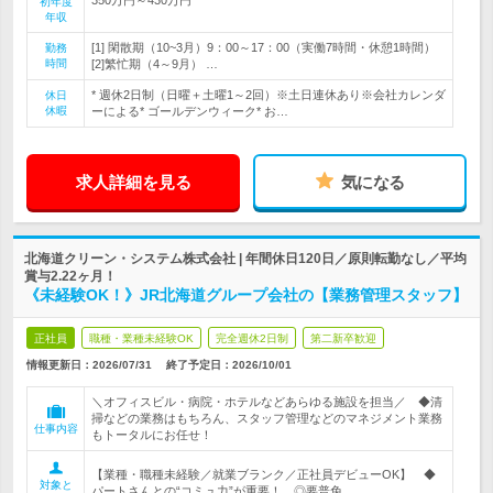
初年度
年収
[1] 閑散期（10~3月）9：00～17：00（実働7時間・休憩1時間）
勤務
時間
[2]繁忙期（4～9月） …
* 週休2日制（日曜＋土曜1～2回）※土日連休あり※会社カレンダ
休日
休暇
ーによる* ゴールデンウィーク* お…
求人詳細を見る
気になる
北海道クリーン・システム株式会社 | 年間休日120日／原則転勤なし／平均
賞与2.22ヶ月！
《未経験OK！》JR北海道グループ会社の【業務管理スタッフ】
正社員
職種・業種未経験OK
完全週休2日制
第二新卒歓迎
情報更新日：2026/07/31
終了予定日：
2026/10/01
＼オフィスビル・病院・ホテルなどあらゆる施設を担当／ ◆清
掃などの業務はもちろん、スタッフ管理などのマネジメント業務
仕事内容
もトータルにお任せ！
【業種・職種未経験／就業ブランク／正社員デビューOK】 ◆
対象と
パートさんとの“コミュ力”が重要！ ◎要普免