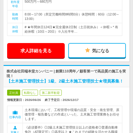
500万円～680万円
初年度
年収
8:00～17:00（所定労働時間8時間0分）休憩時間：60分（12:00～
勤務
時間
13:00）
# ★年間休日124日★完全週休2日制（土日祝休み）＜休暇＞* 有
休日
休暇
給休暇（10日～20日）※入社半年…
求人詳細を見る
気になる
株式会社田端本堂カンパニー | 創業110周年／顧客第一で高品質の施工を実
現！
【土木施工管理技士】1級、2級土木施工管理技士★増員募集！
正社員
転勤なし
第二新卒歓迎
情報更新日：2026/06/26
終了予定日：
2026/12/17
土木現場において、工程管理や現場の品質・安全・衛生管理、原
価管理・報告書などの作成といった、土木施工管理業務をお任せ
仕事内容
します。
《必須要件》◎2級土木施工管理技士以上の資格者◎普通自動車
免許（AT限定可）◎高卒以上 ★これまでの経験を活かせる職場
対象と