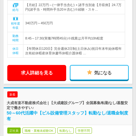
【月給】22万円～(一律手当含む) + 諸手当別途【月収例】24.7万
円(諸手当・時間外手当20Ｈ含む)※経験・スキ…
給与
340万円～450万円
初年度
年収
勤務
8:45～17:30(実働7時間45分)※残業は月平均10h程度
時間
【年間休日120日】完全週休2日制(土日休み)祝日年末年始休暇年
休日
休暇
次有給休暇産休育休慶弔休暇介護休暇 …
求人詳細を見る
気になる
新着
大成有楽不動産株式会社 | 【大成建設グループ】全国募集/転勤なし/基盤安
定で働きやすい♪
50～60代活躍中【ビル設備管理スタッフ】転勤なし/退職金制度
有
正社員
職種・業種未経験OK
転勤なし
学歴不問