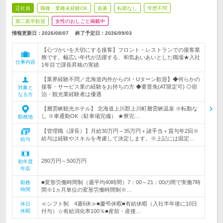
正社員
職種・業種未経験OK
急募
転勤なし
学歴不問
第二新卒歓迎
女性のおしごと掲載中
情報更新日：2026/08/07
終了予定日：
2026/09/03
【心づかいを大切にする接客】フロント・レストランでの接客業
務です。幅広い年代が活躍する、和気あいあいとした職場★入社
仕事内容
1年目で課長昇格の実績
【業界経験不問／北海道内外からのI・Uターン歓迎】◆何らかの
接客・サービス業の経験をお持ちの方 ◆要普免(AT限定可) ◎宿
対象と
泊・観光業経験者は優遇
なる方
【層雲峡観光ホテル】 北海道上川郡上川町層雲峡温泉 ※転勤な
し ※車通勤OK（駐車場完備） ★寮完…
勤務地
【管理職（課長）】月給30万円～35万円＋諸手当＋賞与年2回※
給与は経験やスキルを考慮して決定します。※上記には固定…
給与
280万円～500万円
初年度
年収
■変形労働時間制（週平均40時間）7：00～21：00の間で実働7時
勤務
時間
間※1ヵ月単位の変形労働時間制※…
≪シフト制 4週6休≫■慶弔休暇■有給休暇（入社半年後に10日
休日
休暇
付与）☆有給消化率100％■産前・産後…