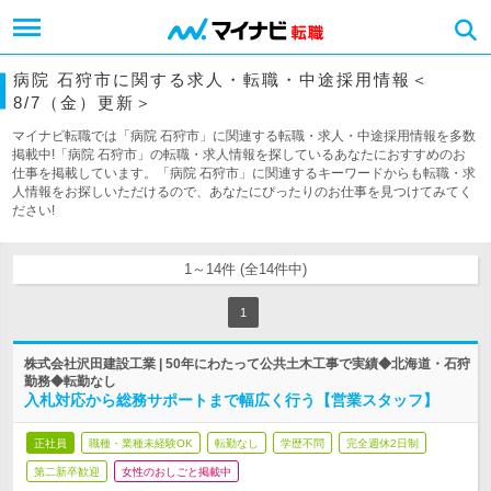
病院 石狩市に関する求人・転職・中途採用情報＜
8/7（金）更新＞
マイナビ転職では「病院 石狩市」に関連する転職・求人・中途採用情報を多数
掲載中!「病院 石狩市」の転職・求人情報を探しているあなたにおすすめのお
仕事を掲載しています。「病院 石狩市」に関連するキーワードからも転職・求
人情報をお探しいただけるので、あなたにぴったりのお仕事を見つけてみてく
ださい!
1～14件 (全14件中)
1
株式会社沢田建設工業 | 50年にわたって公共土木工事で実績◆北海道・石狩
勤務◆転勤なし
入札対応から総務サポートまで幅広く行う【営業スタッフ】
正社員
職種・業種未経験OK
転勤なし
学歴不問
完全週休2日制
第二新卒歓迎
女性のおしごと掲載中