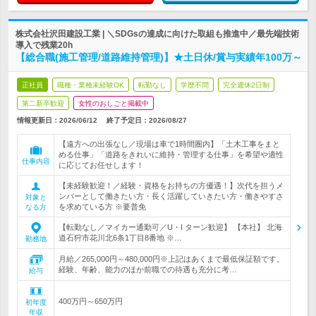
株式会社沢田建設工業 | ＼SDGsの達成に向けた取組も推進中／最先端技術
導入で残業20h
【総合職(施工管理/道路維持管理)】★土日休/賞与実績年100万～
正社員
職種・業種未経験OK
転勤なし
学歴不問
完全週休2日制
第二新卒歓迎
女性のおしごと掲載中
情報更新日：2026/06/12
終了予定日：
2026/08/27
【遠方への出張なし／現場は車で1時間圏内】「土木工事をまと
める仕事」「道路をきれいに維持・管理する仕事」を希望や適性
仕事内容
に応じてお任せします！
【未経験歓迎！／経験・資格をお持ちの方優遇！】次代を担うメ
ンバーとして働きたい方・長く活躍していきたい方・働きやすさ
対象と
を求めている方 ※要普免
なる方
【転勤なし／マイカー通勤可／U・I ターン歓迎】 【本社】 北海
道石狩市花川北6条1丁目8番地 ※…
勤務地
月給／265,000円～480,000円※上記はあくまで最低保証額です。
経験、年齢、能力のほか前職での待遇も充分に考…
給与
400万円～650万円
初年度
年収