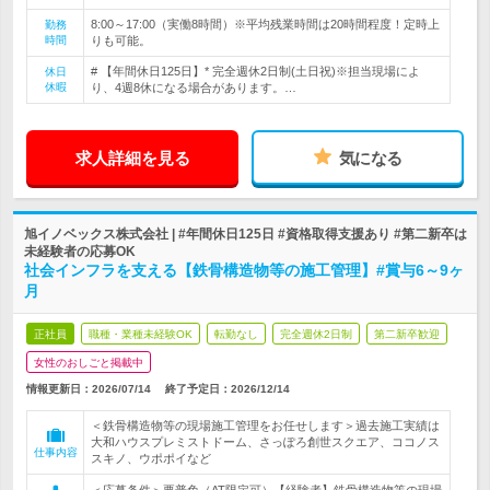
8:00～17:00（実働8時間）※平均残業時間は20時間程度！定時上
勤務
時間
りも可能。
# 【年間休日125日】* 完全週休2日制(土日祝)※担当現場によ
休日
休暇
り、4週8休になる場合があります。…
求人詳細を見る
気になる
旭イノベックス株式会社 | #年間休日125日 #資格取得支援あり #第二新卒は
未経験者の応募OK
社会インフラを支える【鉄骨構造物等の施工管理】#賞与6～9ヶ
月
正社員
職種・業種未経験OK
転勤なし
完全週休2日制
第二新卒歓迎
女性のおしごと掲載中
情報更新日：2026/07/14
終了予定日：
2026/12/14
＜鉄骨構造物等の現場施工管理をお任せします＞過去施工実績は
大和ハウスプレミストドーム、さっぽろ創世スクエア、ココノス
仕事内容
スキノ、ウポポイなど
＜応募条件＞要普免（AT限定可）【経験者】鉄骨構造物等の現場