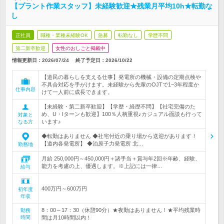
【プラント作業スタッフ】未経験歓迎★残業月平均10h★転勤な
し
正社員
職種・業種未経験OK
急募
転勤なし
学歴不問
第二新卒歓迎
女性のおしごと掲載中
情報更新日：2026/07/24
終了予定日：
2026/10/22
【道民の暮らしを支える仕事】発電所の機械・設備の定期点検や
不具合対応を手がけます。未経験から先輩のOJTで1~3年程度か
仕事内容
けて一人前に成長できます。
【未経験・第二新卒歓迎】【学歴・経歴不問】【社宅完備のた
め、U・Iターンも歓迎】100％人柄重視♪カジュアル面談も行って
対象と
います♪
なる方
◆転勤はありません ◆社宅付近の乗り場から送迎があります！
【道内各発電所】 ◆泊原子力発電所 北…
勤務地
月給 250,000円～450,000円＋諸手当＋賞与年2回※年齢、経験、
能力を考慮の上、優遇します。※上記には一律…
給与
400万円～600万円
初年度
年収
8：00～17：30（休憩90分）★夜勤はありません！★平均残業時
勤務
時間
間は月10時間以内！