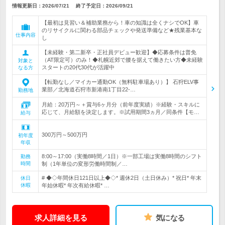
情報更新日：2026/07/21
終了予定日：
2026/09/21
【最初は見習い＆補助業務から！車の知識は全くナシでOK】車
のリサイクルに関わる部品チェックや発送準備など★残業基本な
仕事内容
し
【未経験・第二新卒・正社員デビュー歓迎】◆応募条件は普免
（AT限定可）のみ！◆札幌近郊で腰を据えて働きたい方◆未経験
対象と
スタートの20代30代が活躍中
なる方
【転勤なし／マイカー通勤OK（無料駐車場あり）】 石狩ELV事
業部／北海道石狩市新港南1丁目22-…
勤務地
月給：20万円～＋賞与6ヶ月分（前年度実績）※経験・スキルに
応じて、月給額を決定します。※試用期間3ヵ月／同条件【モ…
給与
300万円～500万円
初年度
年収
8:00～17:00（実働8時間／1日）※一部工場は実働8時間のシフト
勤務
時間
制（1年単位の変形労働時間制／…
# ◆◇年間休日121日以上◆◇* 週休2日（土日休み）* 祝日* 年末
休日
休暇
年始休暇* 年次有給休暇* …
求人詳細を見る
気になる