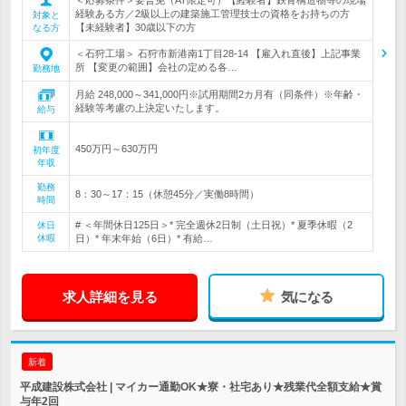
経験ある方／2級以上の建築施工管理技士の資格をお持ちの方
対象と
【未経験者】30歳以下の方
なる方
＜石狩工場＞ 石狩市新港南1丁目28-14 【雇入れ直後】上記事業
所 【変更の範囲】会社の定める各…
勤務地
月給 248,000～341,000円※試用期間2カ月有（同条件）※年齢・
経験等考慮の上決定いたします。
給与
450万円～630万円
初年度
年収
勤務
8：30～17：15（休憩45分／実働8時間）
時間
# ＜年間休日125日＞* 完全週休2日制（土日祝）* 夏季休暇（2
休日
休暇
日）* 年末年始（6日）* 有給…
求人詳細を見る
気になる
新着
平成建設株式会社 | マイカー通勤OK★寮・社宅あり★残業代全額支給★賞
与年2回