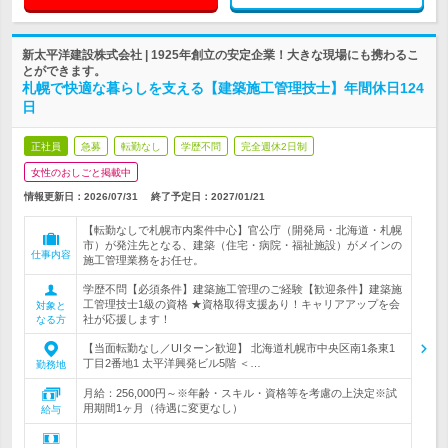
新太平洋建設株式会社 | 1925年創立の安定企業！大きな現場にも携わるこ
とができます。
札幌で快適な暮らしを支える【建築施工管理技士】年間休日124
日
正社員
急募
転勤なし
学歴不問
完全週休2日制
女性のおしごと掲載中
情報更新日：2026/07/31
終了予定日：
2027/01/21
【転勤なしで札幌市内案件中心】官公庁（開発局・北海道・札幌
市）が発注先となる、建築（住宅・病院・福祉施設）がメインの
仕事内容
施工管理業務をお任せ。
学歴不問【必須条件】建築施工管理のご経験【歓迎条件】建築施
工管理技士1級の資格 ★資格取得支援あり！キャリアアップを会
対象と
社が応援します！
なる方
【当面転勤なし／UIターン歓迎】 北海道札幌市中央区南1条東1
丁目2番地1 太平洋興発ビル5階 ＜…
勤務地
月給：256,000円～※年齢・スキル・資格等を考慮の上決定※試
用期間1ヶ月（待遇に変更なし）
給与