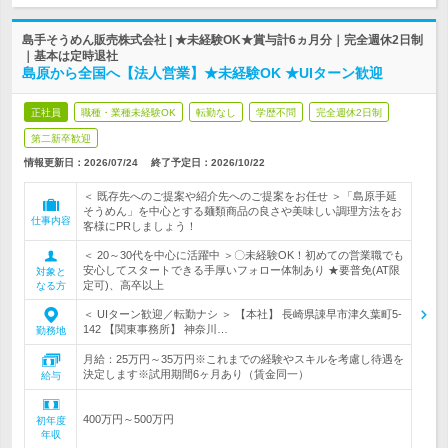
島手そうめん販売株式会社 | ★未経験OK★賞与計6ヵ月分｜完全週休2日制
｜基本は定時退社
島原から全国へ【法人営業】★未経験OK ★UIターン歓迎
正社員
職種・業種未経験OK
転勤なし
学歴不問
完全週休2日制
第二新卒歓迎
情報更新日：2026/07/24
終了予定日：
2026/10/22
＜ 既存先へのご提案や紹介先へのご提案をお任せ ＞「島原手延
そうめん」を中心とする麺類商品の良さや美味しい調理方法をお
仕事内容
客様にPRしましょう！
＜ 20～30代を中心に活躍中 ＞〇未経験OK！初めての営業職でも
安心してスタートできる手厚いフォロー体制あり ★要普免(AT限
対象と
定可)、高卒以上
なる方
＜ UIターン歓迎／転勤ナシ ＞ 【本社】 長崎県諌早市津久葉町5-
142 【関東事務所】 神奈川…
勤務地
月給：25万円～35万円※これまでの経験やスキルを考慮し待遇を
決定します※試用期間6ヶ月あり（賃金同一）
給与
400万円～500万円
初年度
年収