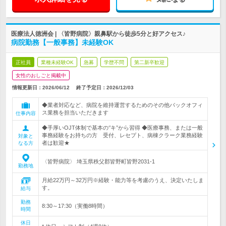
医療法人徳洲会 | 〈皆野病院〉親鼻駅から徒歩5分と好アクセス♪
病院勤務【一般事務】未経験OK
正社員
業種未経験OK
急募
学歴不問
第二新卒歓迎
女性のおしごと掲載中
情報更新日：2026/06/12
終了予定日：
2026/12/03
◆業者対応など、病院を維持運営するためのその他バックオフィ
ス業務を担当いただきます
仕事内容
◆手厚いOJT体制で基本の‘’キ’’から習得 ◆医療事務、または一般
事務経験をお持ちの方 受付、レセプト、病棟クラーク業務経験
対象と
者は歓迎★
なる方
〈皆野病院〉 埼玉県秩父郡皆野町皆野2031-1
勤務地
月給22万円～32万円※経験・能力等を考慮のうえ、決定いたしま
す。
給与
勤務
8:30～17:30（実働8時間）
時間
休日