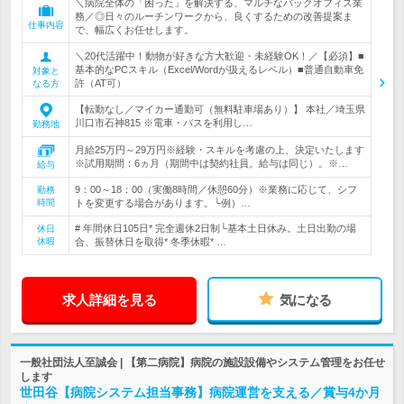
＼病院全体の「困った」を解決する、マルチなバックオフィス業
務／◎日々のルーチンワークから、良くするための改善提案ま
仕事内容
で、幅広くお任せします。
＼20代活躍中！動物が好きな方大歓迎・未経験OK！／【必須】■
基本的なPCスキル（Excel/Wordが扱えるレベル）■普通自動車免
対象と
許（AT可）
なる方
【転勤なし／マイカー通勤可（無料駐車場あり）】 本社／埼玉県
川口市石神815 ※電車・バスを利用し…
勤務地
月給25万円～29万円※経験・スキルを考慮の上、決定いたします
※試用期間：6ヵ月（期間中は契約社員。給与は同じ）。※…
給与
9：00～18：00（実働8時間／休憩60分）※業務に応じて、シフ
勤務
時間
トを変更する場合があります。└例）…
# 年間休日105日* 完全週休2日制└基本土日休み。土日出勤の場
休日
休暇
合、振替休日を取得* 冬季休暇* …
求人詳細を見る
気になる
一般社団法人至誠会 | 【第二病院】病院の施設設備やシステム管理をお任せ
します
世田谷【病院システム担当事務】病院運営を支える／賞与4か月