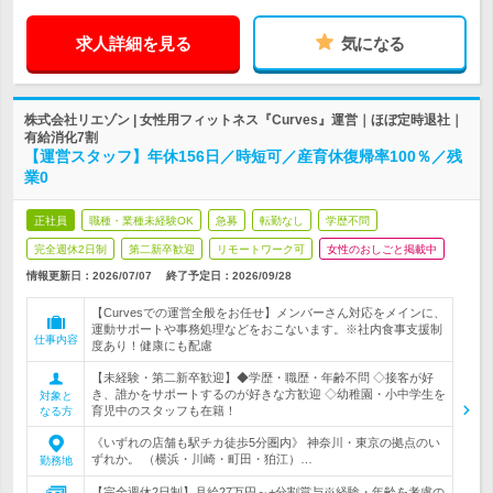
求人詳細を見る
気になる
株式会社リエゾン | 女性用フィットネス『Curves』運営｜ほぼ定時退社｜
有給消化7割
【運営スタッフ】年休156日／時短可／産育休復帰率100％／残
業0
正社員
職種・業種未経験OK
急募
転勤なし
学歴不問
完全週休2日制
第二新卒歓迎
リモートワーク可
女性のおしごと掲載中
情報更新日：2026/07/07
終了予定日：
2026/09/28
【Curvesでの運営全般をお任せ】メンバーさん対応をメインに、
運動サポートや事務処理などをおこないます。※社内食事支援制
仕事内容
度あり！健康にも配慮
【未経験・第二新卒歓迎】◆学歴・職歴・年齢不問 ◇接客が好
き、誰かをサポートするのが好きな方歓迎 ◇幼稚園・小中学生を
対象と
育児中のスタッフも在籍！
なる方
《いずれの店舗も駅チカ徒歩5分圏内》 神奈川・東京の拠点のい
ずれか。 （横浜・川崎・町田・狛江）…
勤務地
【完全週休2日制】月給27万円～+分割賞与※経験・年齢を考慮の