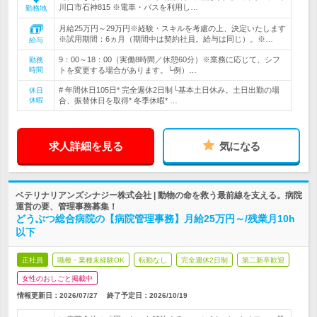
川口市石神815 ※電車・バスを利用し…
勤務地
月給25万円～29万円※経験・スキルを考慮の上、決定いたします
※試用期間：6ヵ月（期間中は契約社員。給与は同じ）。※…
給与
9：00～18：00（実働8時間／休憩60分）※業務に応じて、シフ
勤務
時間
トを変更する場合があります。└例）…
# 年間休日105日* 完全週休2日制└基本土日休み。土日出勤の場
休日
休暇
合、振替休日を取得* 冬季休暇* …
求人詳細を見る
気になる
ベテリナリアンズシナジー株式会社 | 動物の命を救う最前線を支える。病院
運営の要、管理事務募集！
どうぶつ総合病院の【病院管理事務】月給25万円～/残業月10h
以下
正社員
職種・業種未経験OK
転勤なし
完全週休2日制
第二新卒歓迎
女性のおしごと掲載中
情報更新日：2026/07/27
終了予定日：
2026/10/19