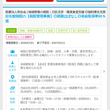
医療法人和合会 | 地域密着の病院｜◎託児所・職員食堂完備 ◎福利厚生充実
好生館病院の【病院管理事務】◎残業ほぼなし◎有給取得率90％
超
正社員
職種・業種未経験OK
急募
学歴不問
第二新卒歓迎
女性のおしごと掲載中
情報更新日：2026/07/21
終了予定日：
2027/01/11
病院の管理部門にて、財務・経理、人事・労務、運営管理など、
病院運営に関わる幅広いバックオフィス業務をお任せします。
仕事内容
未経験歓迎！【必須】普通自動車免許【歓迎】周囲と協力して業
対象と
務を進められる方
なる方
【好生館病院】 愛知県あま市上萱津西ノ川8 ◎マイカー可（駐車
場無料） ◎送迎バス利用可（8:20…
勤務地
月給220,000円～280,000円※上記には一律調整手当（24,000円～
29,000円）を含む。※試用期間6ヶ…
給与
【月曜日～金曜日】* 9:00～17:00（実働7時間／休憩60分） 【土
勤務
時間
曜日】* 9:00～12:…
# 年間休日112日* 週休2日制（土日祝）※月1～2回土曜出勤あり*
休日