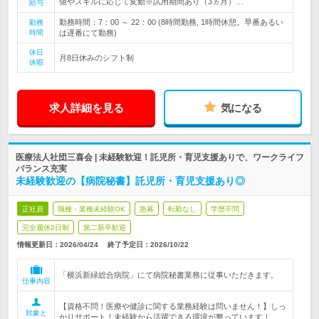
値やスキルに応じて変動※試用期間あり（3ヵ月）…
給与
勤務時間：7：00 ～ 22：00 (8時間勤務, 1時間休憩。早番あるい
勤務
時間
は遅番にて勤務)
休日
月8日休みのシフト制
休暇
求人詳細を見る
気になる
医療法人社団三喜会 | 未経験歓迎！託児所・育児支援ありで、ワークライフ
バランス充実
未経験歓迎の【病院秘書】託児所・育児支援あり◎
正社員
職種・業種未経験OK
急募
転勤なし
学歴不問
完全週休2日制
第二新卒歓迎
情報更新日：2026/04/24
終了予定日：
2026/10/22
「横浜新緑総合病院」にて病院秘書業務に従事いただきます。
仕事内容
【資格不問！医療や健診に関する業務経験は問いません！】しっ
対象と
かりサポート！未経験から活躍できる環境が整っています！