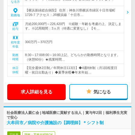
なる方
【横浜新緑総合病院】 住所：神奈川県横浜市緑区十日市場町
1726-7 アクセス：JR横浜線「十日市…
勤務地
月給200,000円～226,420円 ※経験・年齢を考慮の上、決定しま
す。※試用期間：3ヵ月（待遇に変更なし）【モ…
給与
300万円～370万円
初年度
年収
8:30～17:008:00～16:00上記、どちらかの勤務時間となります。
勤務
時間
（休憩60分）★残業時間…
【完全週休2日制／年間休日113日】◆4週8休制（月1回程度日
休日
休暇
曜・祝日出勤あり）◆夏季休暇◆年末年始…
求人詳細を見る
気になる
社会医療法人親仁会 | 地域医療に貢献する法人｜賞与年2回｜福利厚生充実
で安心
大牟田市／病院や介護施設の【調理師】＊シフト制
正社員
職種・業種未経験OK