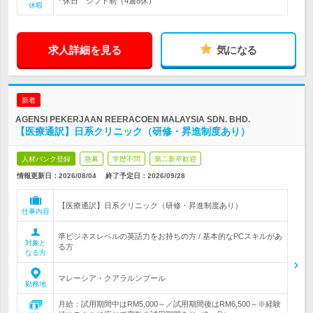
* 休日 シフト制（4週8休）
休暇
求人詳細を見る
気になる
新着
AGENSI PEKERJAAN REERACOEN MALAYSIA SDN. BHD.
【医療通訳】日系クリニック（研修・昇進制度あり）
人材バンク登録
急募
学歴不問
第二新卒歓迎
情報更新日：2026/08/04
終了予定日：
2026/09/28
【医療通訳】日系クリニック（研修・昇進制度あり）
仕事内容
準ビジネスレベルの英語力をお持ちの方 / 基本的なPCスキルがあ
対象と
る方
なる方
マレーシア・クアラルンプール
勤務地
月給：試用期間中はRM5,000～／試用期間後はRM6,500～※経験