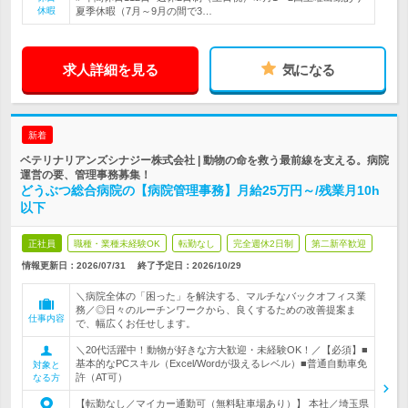
休暇
夏季休暇（7月～9月の間で3…
求人詳細を見る
気になる
新着
ベテリナリアンズシナジー株式会社 | 動物の命を救う最前線を支える。病院
運営の要、管理事務募集！
どうぶつ総合病院の【病院管理事務】月給25万円～/残業月10h
以下
正社員
職種・業種未経験OK
転勤なし
完全週休2日制
第二新卒歓迎
情報更新日：2026/07/31
終了予定日：
2026/10/29
＼病院全体の「困った」を解決する、マルチなバックオフィス業
務／◎日々のルーチンワークから、良くするための改善提案ま
仕事内容
で、幅広くお任せします。
＼20代活躍中！動物が好きな方大歓迎・未経験OK！／【必須】■
基本的なPCスキル（Excel/Wordが扱えるレベル）■普通自動車免
対象と
許（AT可）
なる方
【転勤なし／マイカー通勤可（無料駐車場あり）】 本社／埼玉県