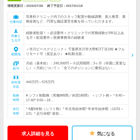
情報更新日：2026/07/28
終了予定日：
2027/01/18
耳鼻科クリニック内でのスタッフ配置や動線調整、新人教育、業
務改善など、円滑な施設運営全般を担っていただきます。
仕事内容
経験者歓迎！＜必須要件＞クリニックでの実務経験が3年以上あ
対象と
る方＜歓迎要件＞医療事務等の経験者
なる方
＜市川ピースクリニック＞ 千葉県市川市大野町3丁目185 ★フル
リモート可（規定あり） ★転勤当面…
勤務地
月給（基本給）：240,000円～※試用期間：3ヶ月（待遇に変更な
し）＜月給について＞「全てのポジションに優劣はない…
給与
444万円～576万円
初年度
年収
# シフト制勤務（実働8時間／休憩1時間） ＜シフト例＞ * 8:40～
勤務
時間
17:40* 9:00～18…
* 4週8休制（シフト制）* 年次有給休暇* 年末年始休暇（12/31～
休日
休暇
1/3）* 忌引休暇* 産前…
求人詳細を見る
気になる