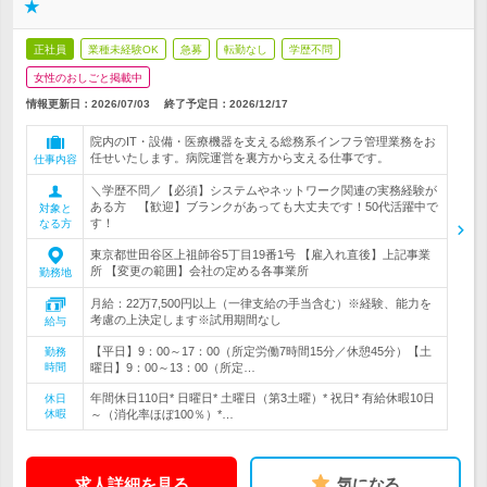
★
正社員
業種未経験OK
急募
転勤なし
学歴不問
女性のおしごと掲載中
情報更新日：2026/07/03
終了予定日：
2026/12/17
院内のIT・設備・医療機器を支える総務系インフラ管理業務をお
任せいたします。病院運営を裏方から支える仕事です。
仕事内容
＼学歴不問／【必須】システムやネットワーク関連の実務経験が
ある方 【歓迎】ブランクがあっても大丈夫です！50代活躍中で
対象と
す！
なる方
東京都世田谷区上祖師谷5丁目19番1号 【雇入れ直後】上記事業
所 【変更の範囲】会社の定める各事業所
勤務地
月給：22万7,500円以上（一律支給の手当含む）※経験、能力を
考慮の上決定します※試用期間なし
給与
【平日】9：00～17：00（所定労働7時間15分／休憩45分）【土
勤務
時間
曜日】9：00～13：00（所定…
年間休日110日* 日曜日* 土曜日（第3土曜）* 祝日* 有給休暇10日
休日
休暇
～（消化率ほぼ100％）*…
求人詳細を見る
気になる