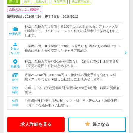
正社員
急募
転勤なし
学歴不問
第二新卒歓迎
女性のおしごと掲載中
情報更新日：2026/04/14
終了予定日：
2026/10/12
神奈川県鎌倉市に位置する100年以上の歴史あるケアミックス型
の病院にて、リハビリテーション科での理学療法士業務をお任せ
仕事内容
します。
【学歴不問】◆理学療法士免許 ☆育児にも理解のある職場です☆
対象と
鎌倉に根付き長く安定したキャリア形成◎
なる方
神奈川県鎌倉市長谷3-1-8 ※転勤なし 【雇入れ直後】上記事業所
【変更の範囲】会社の定める各事…
勤務地
月給245,000円～341,000円（一律支給の固定手当を含む）※経
験・スキルなども考慮し当社規定により決定します…
給与
8:30～17:00（所定労働時間7時間30分/休憩1時間） 時間外労働有
勤務
時間
無:有
# 年間休日114日* 月8休制（シフト制、日・祝休み）* 夏季休暇
休日
休暇
（3日）* 有給休暇（入社後3ヶ…
求人詳細を見る
気になる