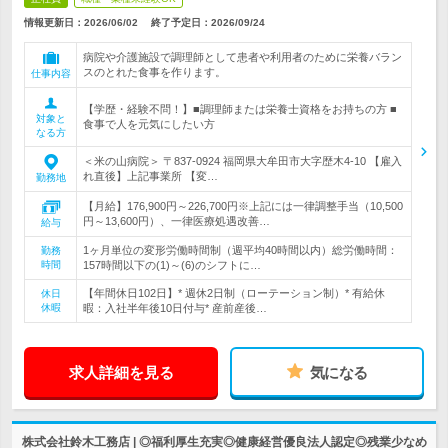
情報更新日：2026/06/02
終了予定日：
2026/09/24
病院や介護施設で調理師として患者や利用者のために栄養バラン
スのとれた食事を作ります。
仕事内容
【学歴・経験不問！】■調理師または栄養士資格をお持ちの方 ■
対象と
食事で人を元気にしたい方
なる方
＜米の山病院＞ 〒837-0924 福岡県大牟田市大字歴木4-10 【雇入
れ直後】上記事業所 【変…
勤務地
【月給】176,900円～226,700円※上記には一律調整手当（10,500
円～13,600円）、一律医療処遇改善…
給与
1ヶ月単位の変形労働時間制（週平均40時間以内）総労働時間：
勤務
時間
157時間以下の(1)～(6)のシフトに…
【年間休日102日】* 週休2日制（ローテーション制）* 有給休
休日
休暇
暇：入社半年後10日付与* 産前産後…
求人詳細を見る
気になる
株式会社鈴木工務店 | ◎福利厚生充実◎健康経営優良法人認定◎残業少なめ