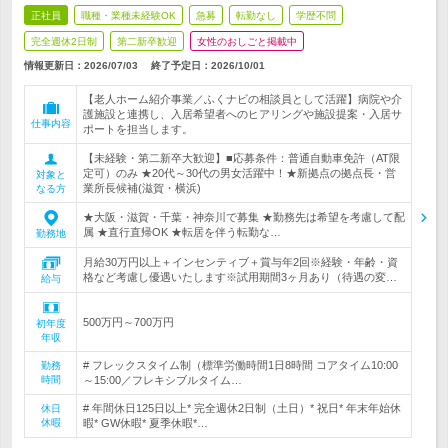
正社員
職種・業種未経験OK
急募
転勤なし
学歴不問
完全週休2日制
第二新卒歓迎
女性のおしごと掲載中
情報更新日：2026/07/03
終了予定日：
2026/10/01
【老人ホーム紹介事業／ふくナビの相談員として活躍】病院や介
護施設と連携し、入居希望者へのヒアリングや施設提案・入居サ
仕事内容
ポートを担当します。
【未経験・第二新卒大歓迎】■応募条件：普通自動車免許（AT限
定可）のみ ★20代～30代の男女活躍中！★新拠点の拠点長・営
対象と
業所長候補(滋賀・横浜)
なる方
★大阪・滋賀・千葉・神奈川で募集 ★勤務先は希望を考慮して配
属 ★直行直帰OK ★転居を伴う転勤な…
勤務地
月給30万円以上＋インセンティブ＋賞与年2回※経験・年齢・資
格など考慮し優遇いたします※試用期間3ヶ月あり（待遇の変…
給与
500万円～700万円
初年度
年収
# フレックスタイム制（標準労働時間1日8時間 コアタイム10:00
勤務
時間
～15:00／フレキシブルタイム…
# 年間休日125日以上* 完全週休2日制（土日）* 祝日* 年末年始休
休日
休暇
暇* GW休暇* 夏季休暇*…