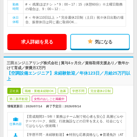
# ＜ 残業ほぼナシ ＞* 9：00～17：15（休憩60分）※土曜日勤務
勤務
時間
の場合は、9：00～12：…
# ＜ 年休110日以上 ＞* 完全週休2日制（土日）祝※休日出勤の場
休日
休暇
合、振替休日は同じ週に取得OK…
求人詳細を見る
気になる
三田エンジニアリング株式会社 | 賞与4ヶ月分／資格取得支援あり／数年か
けて育成／寮費月3万円
【空調設備エンジニア】未経験歓迎／年休123日／月給25万円以
上
正社員
職種・業種未経験OK
急募
学歴不問
完全週休2日制
第二新卒歓迎
女性のおしごと掲載中
情報更新日：2026/07/14
終了予定日：
2026/09/14
【育成期間3～5年！業務はチーム制で初心者も安心】高層ビルや
テーマパーク、病院、行政施設などの日常を支える、社会になく
仕事内容
てはならない技術職！
【学歴不問・未経験歓迎】★特別な応募資格なし★普通免許（AT