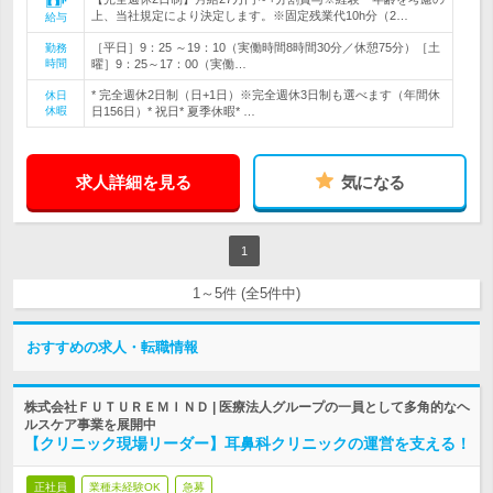
上、当社規定により決定します。※固定残業代10h分（2…
給与
［平日］9：25 ～19：10（実働時間8時間30分／休憩75分）［土
勤務
時間
曜］9：25～17：00（実働…
* 完全週休2日制（日+1日）※完全週休3日制も選べます（年間休
休日
休暇
日156日）* 祝日* 夏季休暇* …
求人詳細を見る
気になる
1
1～5件 (全5件中)
おすすめの求人・転職情報
株式会社ＦＵＴＵＲＥＭＩＮＤ | 医療法人グループの一員として多角的なヘ
ルスケア事業を展開中
【クリニック現場リーダー】耳鼻科クリニックの運営を支える！
正社員
業種未経験OK
急募