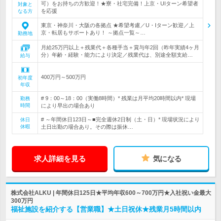
可）をお持ちの方歓迎！★寮・社宅完備！上京・UIターン希望者
対象と
を応援
なる方
東京・神奈川・大阪の各拠点 ★希望考慮／U・Iターン歓迎／上
京・転居もサポートあり！ ～拠点一覧～…
勤務地
月給25万円以上＋残業代＋各種手当＋賞与年2回（昨年実績4ヶ月
分）年齢・経験・能力により決定／残業代は、別途全額支給…
給与
400万円～500万円
初年度
年収
# 9：00～18：00（実働8時間）* 残業は月平均20時間以内* 現場
勤務
時間
により早出の場合あり
# ～年間休日123日～■完全週休2日制（土・日）* 現場状況により
休日
休暇
土日出勤の場合あり。その際は振休…
求人詳細を見る
気になる
株式会社ALKU | 年間休日125日★平均年収600～700万円★入社祝い金最大
300万円
福祉施設を紹介する【営業職】★土日祝休★残業月5時間以内