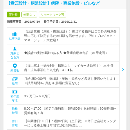
【意匠設計・構造設計】病院・商業施設・ビルなど
正社員
転勤なし
リモートワーク可
情報更新日：2026/07/10
終了予定日：
2026/12/31
〈設計業務（意匠・構造設計）〉担当する物件はご自身の得意分
野に応じて決定するため経験を活かせます。 PM（プロジェクト
仕事内容
マネージャー）大歓迎！
◆設計の実務経験のある方 ◆普通自動車免許（AT限定可）
対象と
なる方
〈福山駅より徒歩3分！転勤なし！マイカー通勤可！〉 本社 住
所：広島県福山市丸之内1-4-1 ■転…
勤務地
月給:250,000円～※経験・年齢・資格など考慮し優遇いたします
※試用期間3ヶ月あり(待遇に変更なし)
給与
350万円～650万円
初年度
年収
8:00～17:00 （所定労働時間：8時間0分）休憩時間：60分時間外
勤務
時間
労働有無：有
【年間休日116日】* 週休2日制（土日祝）※休日は会社カレンダ
休日
休暇
ーによる※土曜は年間で10日間程度出…