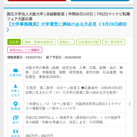
国立大学法人大阪大学 | 未経験歓迎｜年間休日120日｜7/5(日)マイナビ転職
フェア大阪出展
【大学事務職員】大学運営に興味のある方必見《 9月28日締切
》
正社員
職種・業種未経験OK
転勤なし
完全週休2日制
第二新卒歓迎
女性のおしごと掲載中
情報更新日：2026/07/01
終了予定日：
2026/09/28
大阪大学の事務（総務、経営企画、人事、広報、財務・会計、教
務、入試、情報推進、国際、研究推進、産学共創、社会連携、病
仕事内容
院運営、事務系URA等）
【 既卒・第二新卒・UIターン歓迎 】◆応募条件：1991年4月2日
対象と
以降に生まれた方（※）◎大学の発展に取り組める方を歓迎！
なる方
《 転勤なし／U・Iターン歓迎 》 大阪府吹田市山田丘1-1 ※マイ
カー通勤可能（一部キャンパス不…
勤務地
月給232,000円以上 ＋ 地域手当（基本給の12%）＋ その他諸手
当※経験・年齢を考慮の上、決定します。※試用期…
給与
380万円～440万円
初年度