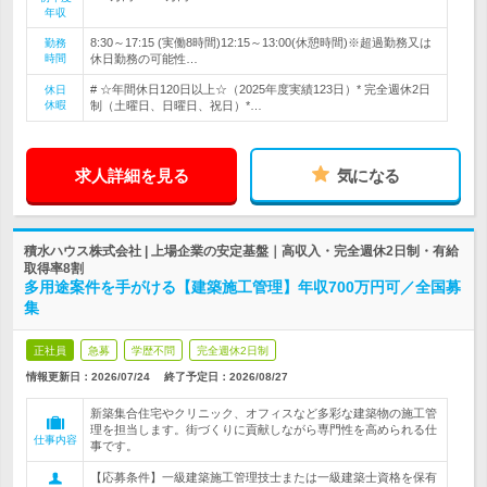
年収
8:30～17:15 (実働8時間)12:15～13:00(休憩時間)※超過勤務又は
勤務
時間
休日勤務の可能性…
# ☆年間休日120日以上☆（2025年度実績123日）* 完全週休2日
休日
休暇
制（土曜日、日曜日、祝日）*…
求人詳細を見る
気になる
積水ハウス株式会社 | 上場企業の安定基盤｜高収入・完全週休2日制・有給
取得率8割
多用途案件を手がける【建築施工管理】年収700万円可／全国募
集
正社員
急募
学歴不問
完全週休2日制
情報更新日：2026/07/24
終了予定日：
2026/08/27
新築集合住宅やクリニック、オフィスなど多彩な建築物の施工管
理を担当します。街づくりに貢献しながら専門性を高められる仕
仕事内容
事です。
【応募条件】一級建築施工管理技士または一級建築士資格を保有