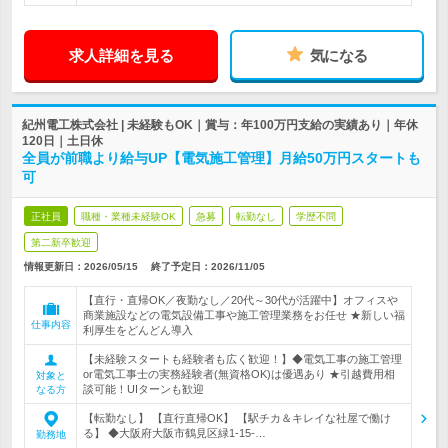
求人詳細を見る
気になる
紀州電工株式会社 | 未経験もOK｜賞与：年100万円支給の実績あり｜年休
120日｜土日休
全員が前職より給与UP【電気施工管理】月給50万円スタートも
可
正社員
職種・業種未経験OK
急募
転勤なし
学歴不問
第二新卒歓迎
情報更新日：2026/05/15
終了予定日：
2026/11/05
【直行・直帰OK／夜勤なし／20代～30代が活躍中】オフィスや
商業施設などの電気設備工事や施工管理業務をお任せ ★新しい福
仕事内容
利厚生をどんどん導入
【未経験スタートも経験者も広く歓迎！】◆電気工事の施工管理
or電気工事士の実務経験者(無資格OK)は優遇あり ★引越費用相
対象と
談可能！UIターンも歓迎
なる方
【転勤なし】 【直行直帰OK】 【駅チカ＆キレイな社屋で働け
る】 ◆大阪府大阪市鶴見区緑1-15-…
勤務地