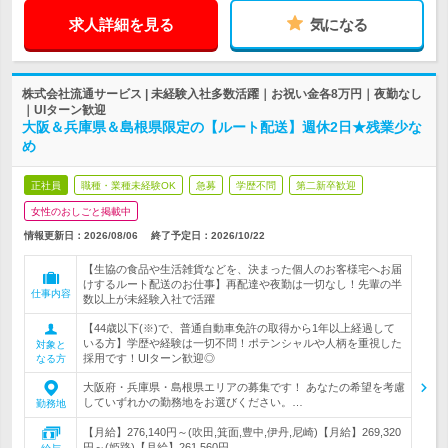
求人詳細を見る
気になる
株式会社流通サービス | 未経験入社多数活躍｜お祝い金各8万円｜夜勤なし
｜UIターン歓迎
大阪＆兵庫県＆島根県限定の【ルート配送】週休2日★残業少な
め
正社員
職種・業種未経験OK
急募
学歴不問
第二新卒歓迎
女性のおしごと掲載中
情報更新日：2026/08/06
終了予定日：
2026/10/22
【生協の食品や生活雑貨などを、決まった個人のお客様宅へお届
けするルート配送のお仕事】再配達や夜勤は一切なし！先輩の半
仕事内容
数以上が未経験入社で活躍
【44歳以下(※)で、普通自動車免許の取得から1年以上経過して
いる方】学歴や経験は一切不問！ポテンシャルや人柄を重視した
対象と
採用です！UIターン歓迎◎
なる方
大阪府・兵庫県・島根県エリアの募集です！ あなたの希望を考慮
していずれかの勤務地をお選びください。…
勤務地
【月給】276,140円～(吹田,箕面,豊中,伊丹,尼崎)【月給】269,320
円～(姫路)【月給】261,560円…