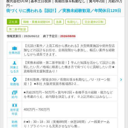
株式会社UCM | 基本土日祝休｜長期出張＆転勤なし｜賞与年2回｜月給29万
円～
街づくりに携われる【設計】／実務未経験歓迎／年間休日129日
正社員
職種・業種未経験OK
急募
転勤なし
完全週休2日制
第二新卒歓迎
情報更新日：2026/06/12
終了予定日：
2026/08/06
【元請け案件／上流工程から携われる】大型商業施設や郊外型店
舗などの設計をお任せ。企画段階から参加し、幅広い案件を経験
仕事内容
しながら成長できます。
【実務未経験・第二新卒歓迎！】学んだ知識を活かして設計に挑
戦したい方／地域に根差した働き方で街づくりに貢献したい方★
対象と
資格取得支援制度あり！
なる方
【本社勤務／駅徒歩3分／長期出張＆転勤なし／U・Iターン歓
迎！】 ■本社 大阪府箕面市船場西2-2…
勤務地
■月給29万円～50万円＋賞与年2回＋各種手当※経験・能力など
を考慮のうえ、給与額を決定します。※上記月給にはみなし…
給与
400万円～700万円
初年度
年収
# ■9：30～18：30（実働8時間・休憩1時間）ノー残業デーあ
勤務
時間
り！プライベートも充実させながら働…