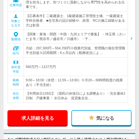
理を担当します。街づくりに貢献しながら専門性を高められる仕
仕事内容
事です。
【応募条件】二級建築士、1級建築施工管理技士補、一級建築士
学科合格者 ■住宅系の設計経験や、鉄骨、RCの施工経験がある
対象と
方は歓迎
なる方
【関東・東海・関西・中国・九州エリアで募集】 ・埼玉県（さい
たま市／熊谷市／越谷市／川越市） ・千…
勤務地
月給：297,300円～554,700円※残業代別途、管理職の場合管理職
手当別途※試用期間：6ヵ月以内（勤務状況によ…
給与
560万円～1127万円
初年度
年収
9:00～18:00（休憩：11:55～13:00）※月20～30時間程度の残業
勤務
時間
あり（手当支給）
【年間休日129日】（国民の休祝日による調整あり）・完全週休2
休日
休暇
日制 戸建事業： 水日休み 賃貸集合住…
求人詳細を見る
気になる