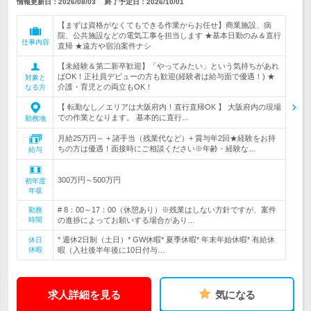
情報更新日：2026/08/03
終了予定日：
2026/10/01
【まずは資格がなくてもできる作業からお任せ】商業施設、病
院、公共施設などの電気工事を担当します ★基本日勤のみ＆直行
仕事内容
直帰 ★遠方や宿泊案件ナシ
【未経験＆第二新卒歓迎】「やってみたい」という気持ちがあれ
ばOK！正社員デビューの方も歓迎(経験者は給与面で優遇！) ★
対象と
介護・育児との両立もOK！
なる方
【 転勤なし／エリアは大阪府内！直行直帰OK 】 大阪府内の現場
での作業となります。 基本的に直行…
勤務地
月給25万円～ + 諸手当（残業代など）+ 賞与年2回★経験をお持
ちの方は優遇！面接時にご相談ください※年齢・経験な…
給与
300万円～500万円
初年度
年収
# 8：00～17：00（休憩あり）※残業はしない方針ですが、案件
勤務
時間
の進捗によってお願いする場合があり…
* 週休2日制（土日）* GW休暇* 夏季休暇* 年末年始休暇* 有給休
休日
休暇
暇（入社後半年後に10日付与…
求人詳細を見る
気になる