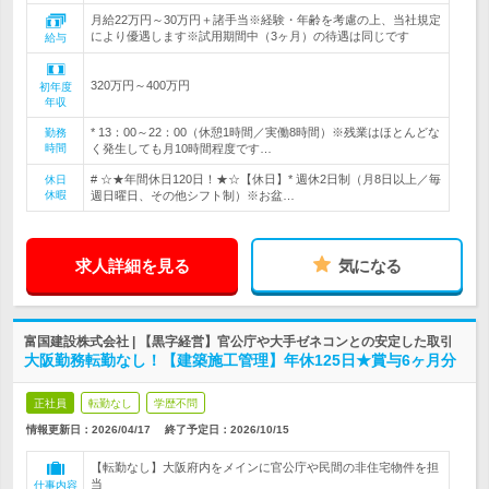
月給22万円～30万円＋諸手当※経験・年齢を考慮の上、当社規定
により優遇します※試用期間中（3ヶ月）の待遇は同じです
給与
320万円～400万円
初年度
年収
* 13：00～22：00（休憩1時間／実働8時間）※残業はほとんどな
勤務
時間
く発生しても月10時間程度です…
# ☆★年間休日120日！★☆【休日】* 週休2日制（月8日以上／毎
休日
休暇
週日曜日、その他シフト制）※お盆…
求人詳細を見る
気になる
富国建設株式会社 | 【黒字経営】官公庁や大手ゼネコンとの安定した取引
大阪勤務転勤なし！【建築施工管理】年休125日★賞与6ヶ月分
正社員
転勤なし
学歴不問
情報更新日：2026/04/17
終了予定日：
2026/10/15
【転勤なし】大阪府内をメインに官公庁や民間の非住宅物件を担
当
仕事内容