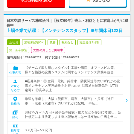
日本空調サービス株式会社 | 【設立60年】売上・利益ともに右肩上がりに成
長中
上場企業で活躍！【メンテナンススタッフ】※年間休日122日
正社員
業種未経験OK
急募
転勤なし
完全週休2日制
第二新卒歓迎
女性のおしごと掲載中
情報更新日：2026/07/03
終了予定日：
2026/09/03
【チームで取り組むスタイル】工場や病院、オフィスビル等、
様々な施設の設備システムに関するメンテナンス業務を担当
仕事内容
■応募条件：◎ 空調、電気、給排水、防災関連等のいずれかの設
備メンテナンス実務経験をお持ちの方 ◎普通自動車免許（AT限
対象と
定可） ◎高卒以上
なる方
希望を考慮し、大阪（箕面市、堺市、大阪市）・兵庫（神戸
市）・京都（京都市）のいずれかに配属。 ※転…
勤務地
月給25万～35万円＋諸手当※経験・能力などを存分に考慮し、当
社規定により決定します※上記給与には一律支給の手当を含…
給与
350万円～530万円
初年度