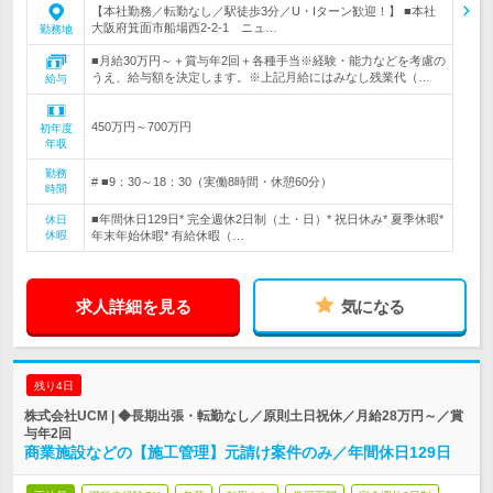
【本社勤務／転勤なし／駅徒歩3分／U・Iターン歓迎！】 ■本社
大阪府箕面市船場西2-2-1 ニュ…
勤務地
■月給30万円～＋賞与年2回＋各種手当※経験・能力などを考慮の
うえ、給与額を決定します。※上記月給にはみなし残業代（…
給与
450万円～700万円
初年度
年収
勤務
# ■9：30～18：30（実働8時間・休憩60分）
時間
■年間休日129日* 完全週休2日制（土・日）* 祝日休み* 夏季休暇*
休日
休暇
年末年始休暇* 有給休暇（…
求人詳細を見る
気になる
残り4日
株式会社UCM | ◆長期出張・転勤なし／原則土日祝休／月給28万円～／賞
与年2回
商業施設などの【施工管理】元請け案件のみ／年間休日129日