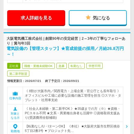
求人詳細を見る
気になる
大阪電気機工株式会社 | 創業90年の安定経営｜2～3年の丁寧なフォローあ
り｜賞与年3回
電気設備の【管理スタッフ】★育成前提の採用／月給26.8万円
～！
正社員
職種・業種未経験OK
急募
転勤なし
学歴不問
第二新卒歓迎
情報更新日：2026/07/21
終了予定日：
2026/09/21
《 8割が大阪市内／関西電力・上場企業・官公庁とも長年取引 》
オフィスビルや工場に必要な設備の施工管理を担当 ◎スマホ・タ
仕事内容
ブレット・社用車支給
《 社会人未経験・第二新卒OK 》★35歳までの方（※）★資格・
PCスキル不問 ★文系・異業種出身者も活躍中 ◎資格取得支援あ
対象と
り(受講費用全額補助)
なる方
【転勤なし/U・IターンOK】 《本社》 ■大阪府大阪市生野区桃谷
5丁目2番3号 ▼プロジェクト先…
勤務地