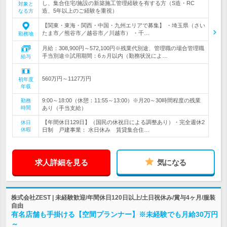
し、集合住宅/施設の新築施工管理経験を有する方（S造・RC
対象と
造、5年以上のご経験を重視）
なる方
【関東・東海・関西・中国・九州エリアで募集】 ・埼玉県（さい
たま市／熊谷市／越谷市／川越市） ・千…
勤務地
月給：308,900円～572,100円※残業代別途、管理職の場合管理職
手当別途※試用期間：6ヵ月以内（勤務状況によ…
給与
560万円～1127万円
初年度
年収
9:00～18:00（休憩：11:55～13:00）※月20～30時間程度の残業
勤務
時間
あり（手当支給）
【年間休日129日】（国民の休祝日による調整あり）・完全週休2
休日
休暇
日制 戸建事業： 水日休み 賃貸集合住…
求人詳細を見る
気になる
株式会社ZEST | 未経験歓迎/年間休日120日以上/土日祝休み/賞与4ヶ月/服装
自由
有名店舗も手掛ける【空間プランナー】※未経験でも月給30万円
～