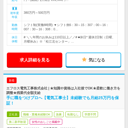
給与
380万円～500万円
初年度
年収
シフト制(実働8時間) ▼シフト例6：30～15：307：00～16：
勤務
時間
007：30～16：308：0…
# ＼＼年間のお休みは110日以上／／# ■休日* 週休2日制（日曜、
休日
休暇
月曜休み）※「松江北センター」…
求人詳細を見る
気になる
新着
エフロス電気工事株式会社 | ★知識や資格は入社後でOK★柔軟に働き方を
調整★残業代全額支給
手に職をつけプロへ【電気工事士】未経験でも月給25万円を保
証！
正社員
職種・業種未経験OK
急募
転勤なし
学歴不問
第二新卒歓迎
女性のおしごと掲載中