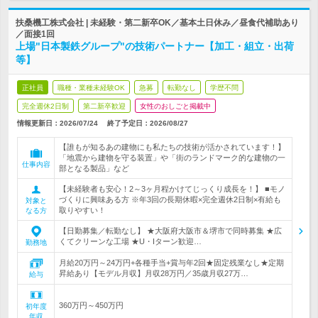
扶桑機工株式会社 | 未経験・第二新卒OK／基本土日休み／昼食代補助あり
／面接1回
上場"日本製鉄グループ"の技術パートナー【加工・組立・出荷
等】
正社員
職種・業種未経験OK
急募
転勤なし
学歴不問
完全週休2日制
第二新卒歓迎
女性のおしごと掲載中
情報更新日：2026/07/24
終了予定日：
2026/08/27
【誰もが知るあの建物にも私たちの技術が活かされています！】
「地震から建物を守る装置」や「街のランドマーク的な建物の一
仕事内容
部となる製品」など
【未経験者も安心！2～3ヶ月程かけてじっくり成長を！】 ■モノ
づくりに興味ある方 ※年3回の長期休暇×完全週休2日制×有給も
対象と
取りやすい！
なる方
【日勤募集／転勤なし】 ★大阪府大阪市＆堺市で同時募集 ★広
くてクリーンな工場 ★U・Iターン歓迎…
勤務地
月給20万円～24万円+各種手当+賞与年2回★固定残業なし★定期
昇給あり【モデル月収】月収28万円／35歳月収27万…
給与
360万円～450万円
初年度
年収