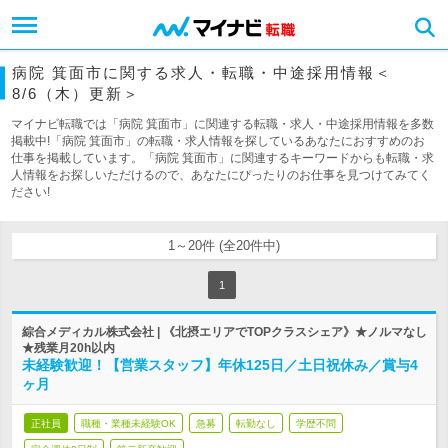
病院 箕面市に関する求人・転職・中途採用情報＜
8/6（木）更新＞
マイナビ転職では「病院 箕面市」に関連する転職・求人・中途採用情報を多数
掲載中!「病院 箕面市」の転職・求人情報を探しているあなたにおすすめのお
仕事を掲載しています。「病院 箕面市」に関連するキーワードからも転職・求
人情報をお探しいただけるので、あなたにぴったりのお仕事を見つけてみてく
ださい!
1～20件 (全20件中)
1
綜合メディカル株式会社 | 《北摂エリアでTOPクラスシェア》★ノルマなし
★残業月20h以内
未経験歓迎！【営業スタッフ】年休125日／土日祝休み／賞与4
ヶ月
正社員
職種・業種未経験OK
急募
転勤なし
学歴不問