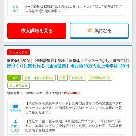
# ■年間休日129日* 完全週休2日制（土・日）* 祝日* 夏季休暇* 年
休日
休暇
末年始休暇* 有給休暇（…
求人詳細を見る
気になる
本日締め切り
株式会社UCM | 【未経験歓迎】完全土日祝休／ノルマ一切なし／賞与年2回
街づくりに関われる【企画営業】◆月給30万円以上◆年休129日
正社員
職種・業種未経験OK
急募
転勤なし
完全週休2日制
第二新卒歓迎
情報更新日：2026/06/12
終了予定日：
2026/08/06
【未経験から成長をサポート】郊外型店舗などの商業施設をプロ
デュースする仕事。企画提案から店舗オープンまでお客様に一貫
仕事内容
して携わります。
【未経験・第二新卒歓迎】■商業施設のプロデュースに興味があ
る方、地元に根ざして地域活性化に貢献したい方歓迎！◎異業種
対象と
出身者も多数活躍中
なる方