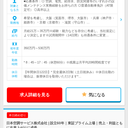
■応募条件：◎ 空調、電気、給排水、防災関連等のいずれかの設
備メンテナンス実務経験をお持ちの方 ◎普通自動車免許（AT限
対象と
定可） ◎高卒以上
なる方
希望を考慮し、大阪（箕面市、堺市、大阪市）・兵庫（神戸市・
姫路市）・京都（京都市）・滋賀（守山市）…
勤務地
月給21万～35万円※経験・能力などを存分に考慮し、当社規定に
より決定します※試用期間中（14日間）も待遇条件に変更…
給与
350万円～530万円
初年度
年収
勤務
* 8：45～17：45（休憩60分）※残業は月平均20時間程度です
時間
【年間休日122日】* 完全週休2日制（土日祝休み）※休日出勤の
休日
休暇
場合は、振替休日を取得いただけます*…
求人詳細を見る
気になる
本日締め切り
日本空調サービス株式会社 | 設立60年｜東証プライム上場｜売上・利益とも
に右肩上がりに成長