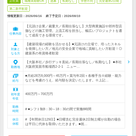
正社員
職種未経験OK
急募
転勤なし
学歴不問
完全週休2日制
第二新卒歓迎
情報更新日：2026/06/16
終了予定日：
2026/08/10
【元請け企業／裁量大／長期出張なし】大型商業施設や郊外型店
舗などの施工管理。上流工程を担当し、幅広いプロジェクトを通
仕事内容
して成長できる環境です。
【建築現場の経験を活かせる】■元請けの立場で、培ったスキル
を発揮したい方／地元の安全企業で地域に貢献したい方歓迎！◎
対象と
建築系の有資格者歓迎
なる方
【大阪本社／歩行デッキ直結／長期出張なし／転勤なし】 ■本社
大阪府箕面市船場西2-2-1 ニュー…
勤務地
■月給28万8,000円～45万円＋賞与年2回＋各種手当※経験・能力
などを考慮のうえ、給与額を決定いたします。※上記…
給与
400万円～700万円
初年度
年収
勤務
# ■シフト制8：30～18：30の間で実働8時間
時間
# 【年間休日129日】■日曜含む完全週休2日制土曜が出勤の場合
休日
休暇
は平日に代休を取得いただきます。■祝…