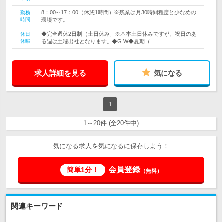
8：00～17：00（休憩1時間）※残業は月30時間程度と少なめの
勤務
時間
環境です。
◆完全週休2日制（土日休み）※基本土日休みですが、祝日のあ
休日
休暇
る週は土曜出社となります。◆G.W◆夏期（…
求人詳細を見る
気になる
1
1～20件 (全20件中)
気になる求人を気になるに保存しよう！
会員登録
簡単1分！
（無料）
関連キーワード