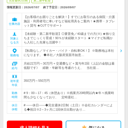
完全週休2日制
第二新卒歓迎
情報更新日：2026/07/07
終了予定日：
2026/09/07
【お客様のお困りごとを解決！】すでにお取引のある病院・介護
施設・利用者宅に車いすなど福祉用具をご案内！★携帯・タブレ
仕事内容
ット貸与 ★OJTでサポート
【未経験・第二新卒歓迎】◎要普免／40歳までの方(※) ★独り立
ちまでじっくり育成！90％が未経験スタート ★マイナビ転職か
対象と
ら入社した先輩も活躍中！
なる方
【転勤なし／マイカー・バイク・自転車OK！】 ※勤務地は本社
になります。 ◆本社／大阪府箕面市如意…
勤務地
月給22万円～30万円 + 交通費など + 賞与年2回《上記の金額は最
低額です》 経験・年齢等を考慮のうえ、 当社規…
給与
350万円～550万円
初年度
年収
# 9：00～17：45（休憩あり）※残業月20時間以内★年々残業時
勤務
時間
間も少なくなっており、 定時退社…
# ――休日――◆完全週休2日制（土日）※会社カレンダーによ
休日
休暇
る◆祝日※2～3ヶ月に1回休日出勤があり…
求人詳細を見る
気になる