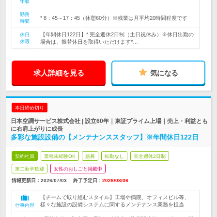
年収
勤務
* 8：45～17：45（休憩60分）※残業は月平均20時間程度です
時間
【年間休日122日】* 完全週休2日制（土日祝休み）※休日出勤の
休日
休暇
場合は、振替休日を取得いただけます*…
求人詳細を見る
気になる
本日締め切り
日本空調サービス株式会社 | 設立60年｜東証プライム上場｜売上・利益とも
に右肩上がりに成長
多彩な施設設備の【メンテナンススタッフ】※年間休日122日
契約社員
業種未経験OK
急募
転勤なし
完全週休2日制
第二新卒歓迎
女性のおしごと掲載中
情報更新日：2026/07/03
終了予定日：
2026/08/06
【チームで取り組むスタイル】工場や病院、オフィスビル等、
様々な施設の設備システムに関するメンテナンス業務を担当
仕事内容