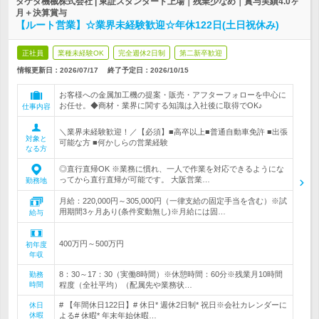
タケダ機械株式会社 | 東証スタンダード上場｜残業少なめ｜賞与実績4.0ヶ
月＋決算賞与
【ルート営業】☆業界未経験歓迎☆年休122日(土日祝休み)
正社員
業種未経験OK
完全週休2日制
第二新卒歓迎
情報更新日：2026/07/17
終了予定日：
2026/10/15
お客様への金属加工機の提案・販売・アフターフォローを中心に
お任せ。◆商材・業界に関する知識は入社後に取得でOK♪
仕事内容
＼業界未経験歓迎！／【必須】■高卒以上■普通自動車免許 ■出張
対象と
可能な方 ■何かしらの営業経験
なる方
◎直行直帰OK ※業務に慣れ、一人で作業を対応できるようにな
ってから直行直帰が可能です。 大阪営業…
勤務地
月給：220,000円～305,000円（一律支給の固定手当を含む）※試
用期間3ヶ月あり(条件変動無し)※月給には固…
給与
400万円～500万円
初年度
年収
8：30～17：30（実働8時間）※休憩時間：60分※残業月10時間
勤務
時間
程度（全社平均）（配属先や業務状…
# 【年間休日122日】# 休日* 週休2日制* 祝日※会社カレンダーに
休日
休暇
よる# 休暇* 年末年始休暇…