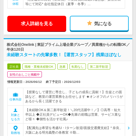
休暇
等にて対応* 会社指定休日（夏季・冬季）…
求人詳細を見る
気になる
株式会社Onelink | 東証プライム上場企業グループ／異業種からの転職OK／
年休120日
未経験スタートの先輩多数！【運営スタッフ】残業ほぼなし
正社員
職種・業種未経験OK
急募
転勤なし
第二新卒歓迎
女性のおしごと掲載中
情報更新日：2026/06/12
終了予定日：
2026/12/03
【授業なしで運営に専念し、子どもの成長に貢献！】生徒との面
談など、教室の運営業務をお任せします ★オンオフのメリハリが
仕事内容
あるから長く活躍できる
【未経験OK＆第二新卒歓迎！＼20代活躍中！／】◎高専・短大
卒以上 ◆正社員デビューOK◆先輩の前職は営業、サービス業な
対象と
ど様々 ◆個性を活かす社風♪
なる方
【配属先は希望を考慮/U・Iターン歓迎/面接交通費支給】* 奈良、
大阪にある明光義塾の各教室 ※勤…
勤務地