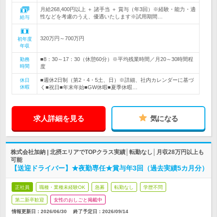
月給268,400円以上 ＋ 諸手当 ＋ 賞与（年3回）※経験・能力・適
性などを考慮のうえ、優遇いたします※試用期間…
給与
320万円～700万円
初年度
年収
■8：30～17：30（休憩60分）※平均残業時間／月20～30時間程
勤務
時間
度
■週休2日制（第2・4・5土、日）※詳細、社内カレンダーに基づ
休日
休暇
く■祝日■年末年始■GW休暇■夏季休暇…
求人詳細を見る
気になる
株式会社加納 | 北摂エリアでTOPクラス実績│転勤なし│月収28万円以上も
可能
【送迎ドライバー】★夜勤専任★賞与年3回（過去実績5カ月分）
正社員
職種・業種未経験OK
急募
転勤なし
学歴不問
第二新卒歓迎
女性のおしごと掲載中
情報更新日：2026/06/30
終了予定日：
2026/09/14