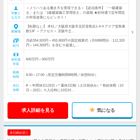
＜メリハリある働き方を実現できる＞【必須条件】「一級建築
士」または「1級建築施工管理技士」の資格 ★好待遇で定年間近
対象と
の年収改善にもピッタリ！
なる方
【転勤なし】 本社／大阪府大阪市北区堂島浜1-4-4 アクア堂島東
館13F ＜アクセス＞ 京阪中之…
勤務地
月給354,920円～455,900円※固定残業代（月60時間分：112,320
円～144,300円）を含む※超過し…
給与
600万円～900万円
初年度
年収
勤務
8:00～17:00（所定労働時間8時間／休憩60分）
時間
# ＜年間休日125日＞* 週休2日制（土日祝休み）* 有給休暇（10
休日
休暇
日～20日）※入社時に10日付…
求人詳細を見る
気になる
本日締め切り