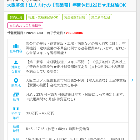
大阪募集！法人向けの【営業職】年間休日122日★未経験OK
契約社員
職種・業種未経験OK
完全週休2日制
第二新卒歓迎
女性のおしごと掲載中
情報更新日：2026/07/03
終了予定日：
2026/08/06
官公庁の施設・商業施設・工場・病院などの法人顧客に対し、空
調機器・建物設備の不具合に関する改善提案を行います。ゼロか
仕事内容
ら営業スキルを習得可能！
【第二新卒・未経験歓迎／スキル不問！】《必須条件》高卒以上
／普通自動車免許★正社員登用制度あり（入社1年後に社内基準
対象と
を満たしている場合）
なる方
大阪支店／大阪府箕面市船場東2-4-56 【雇入れ直後】上記事業所
【変更の範囲】会社の定める各事…
勤務地
月給：23万円～35万円※詳細は能力・経験によって決定します。
※試用期間3ヶ月(条件変更なし)
給与
300万円～450万円
初年度
年収
勤務
8:45～17:45（休憩：60分）時間外労働有
時間
* 完全週休二日制（土日祝）※土日祝に出勤の場合は、振替休日
休日