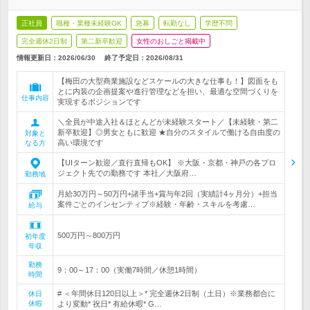
正社員
職種・業種未経験OK
急募
転勤なし
学歴不問
完全週休2日制
第二新卒歓迎
女性のおしごと掲載中
情報更新日：2026/06/30
終了予定日：
2026/08/31
【梅田の大型商業施設などスケールの大きな仕事も！】図面をも
とに内装の企画提案や進行管理などを担い、最適な空間づくりを
仕事内容
実現するポジションです
＼全員が中途入社＆ほとんどが未経験スタート／【未経験・第二
新卒歓迎】◎男女ともに歓迎 ★自分のスタイルで働ける自由度の
対象と
高い環境です
なる方
【UIターン歓迎／直行直帰もOK】 ※大阪・京都・神戸の各プロ
ジェクト先での勤務です 本社／大阪府…
勤務地
月給30万円～50万円+諸手当+賞与年2回（実績計4ヶ月分）+担当
案件ごとのインセンティブ※経験・年齢・スキルを考慮…
給与
500万円～800万円
初年度
年収
勤務
9：00～17：00（実働7時間／休憩1時間）
時間
# ＜年間休日120日以上＞* 完全週休2日制（土日）※業務都合に
休日
休暇
より変動* 祝日* 有給休暇* G…