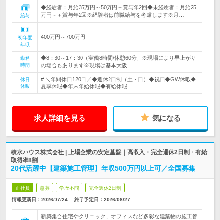
◆経験者：月給35万円～50万円＋賞与年2回◆未経験者：月給25
万円～＋賞与年2回※経験者は前職給与を考慮します※月…
給与
400万円～700万円
初年度
年収
◆8：30～17：30（実働8時間/休憩60分）※現場により早上がり
勤務
時間
の場合もあります※現場は基本大阪…
# ＼年間休日120日／◆週休2日制（土・日）◆祝日◆GW休暇◆
休日
休暇
夏季休暇◆年末年始休暇◆有給休暇
求人詳細を見る
気になる
積水ハウス株式会社 | 上場企業の安定基盤｜高収入・完全週休2日制・有給
取得率8割
20代活躍中【建築施工管理】年収500万円以上可／全国募集
正社員
急募
学歴不問
完全週休2日制
情報更新日：2026/07/24
終了予定日：
2026/08/27
新築集合住宅やクリニック、オフィスなど多彩な建築物の施工管