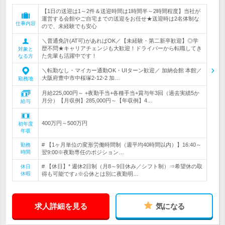
【1日の送迎は1～2件＆送迎時間は1時間半～2時間程度】当社が
運営する会館やご自宅までの送迎をお任せ★送迎時は2名体制な
仕事内容
ので、未経験でも安心
＼普通免許(AT可)があればOK／【未経験・第二新卒歓迎】◎学
歴不問★キャリアチェンジも大歓迎！ドライバーから転職してき
対象と
た先輩も活躍中です！
なる方
＼転勤なし・マイカー通勤OK・UIターン歓迎／ 加納会館 本館／
大阪府豊中市中桜塚2-12-2 加…
勤務地
月給225,000円～ +夜勤手当+各種手当+賞与年3回（過去実績5か
月分）【月収例】285,000円～【年収例】4…
給与
400万円～500万円
初年度
年収
# 【1ヶ月単位の変形労働時間制（週平均40時間以内）】16:40～
勤務
時間
翌9:00※夜勤専任のポジション…
# 【休日】* 週休2日制（月8～9日休み／シフト制）⇒希望休の取
休日
休暇
得も可能です♪※公休とは別に夜勤明…
求人詳細を見る
気になる