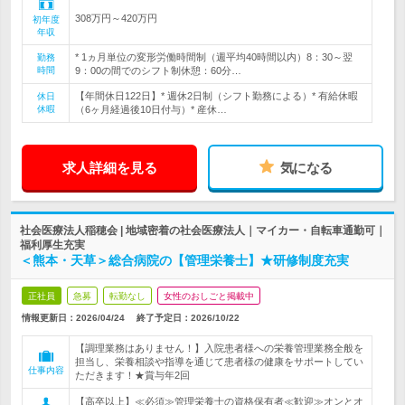
308万円～420万円
初年度
年収
* 1ヵ月単位の変形労働時間制（週平均40時間以内）8：30～翌
勤務
時間
9：00の間でのシフト制休憩：60分…
【年間休日122日】* 週休2日制（シフト勤務による）* 有給休暇
休日
休暇
（6ヶ月経過後10日付与）* 産休…
求人詳細を見る
気になる
社会医療法人稲穂会 | 地域密着の社会医療法人｜マイカー・自転車通勤可｜
福利厚生充実
＜熊本・天草＞総合病院の【管理栄養士】★研修制度充実
正社員
急募
転勤なし
女性のおしごと掲載中
情報更新日：2026/04/24
終了予定日：
2026/10/22
【調理業務はありません！】入院患者様への栄養管理業務全般を
担当し、栄養相談や指導を通じて患者様の健康をサポートしてい
仕事内容
ただきます！★賞与年2回
【高卒以上】≪必須≫管理栄養士の資格保有者≪歓迎≫オンとオ