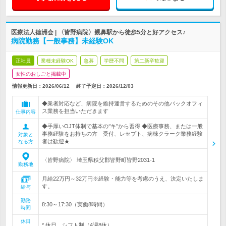
医療法人徳洲会 | 〈皆野病院〉親鼻駅から徒歩5分と好アクセス♪
病院勤務【一般事務】未経験OK
正社員
業種未経験OK
急募
学歴不問
第二新卒歓迎
女性のおしごと掲載中
情報更新日：2026/06/12
終了予定日：
2026/12/03
◆業者対応など、病院を維持運営するためのその他バックオフィ
ス業務を担当いただきます
仕事内容
◆手厚いOJT体制で基本の‘’キ’’から習得 ◆医療事務、または一般
事務経験をお持ちの方 受付、レセプト、病棟クラーク業務経験
対象と
者は歓迎★
なる方
〈皆野病院〉 埼玉県秩父郡皆野町皆野2031-1
勤務地
月給22万円～32万円※経験・能力等を考慮のうえ、決定いたしま
す。
給与
勤務
8:30～17:30（実働8時間）
時間
休日
* 休日 シフト制（4週8休）