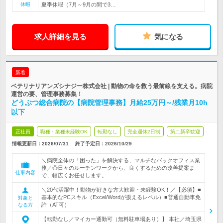
休暇
夏季休暇（7月～9月の間で3…
求人詳細を見る
気になる
新着
ベテリナリアンズシナジー株式会社 | 動物の命を救う最前線を支える。病院
運営の要、管理事務募集！
どうぶつ総合病院の【病院管理事務】月給25万円～/残業月10h
以下
正社員
職種・業種未経験OK
転勤なし
完全週休2日制
第二新卒歓迎
情報更新日：2026/07/31
終了予定日：
2026/10/29
＼病院全体の「困った」を解決する、マルチなバックオフィス業
務／◎日々のルーチンワークから、良くするための改善提案ま
仕事内容
で、幅広くお任せします。
＼20代活躍中！動物が好きな方大歓迎・未経験OK！／【必須】■
基本的なPCスキル（Excel/Wordが扱えるレベル）■普通自動車免
対象と
許（AT可）
なる方
【転勤なし／マイカー通勤可（無料駐車場あり）】 本社／埼玉県