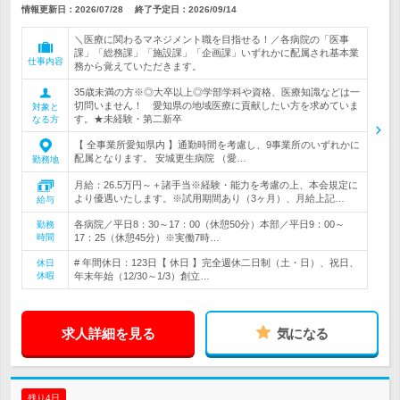
情報更新日：2026/07/28
終了予定日：
2026/09/14
＼医療に関わるマネジメント職を目指せる！／各病院の「医事
課」「総務課」「施設課」「企画課」いずれかに配属され基本業
仕事内容
務から覚えていただきます。
35歳未満の方※◎大卒以上◎学部学科や資格、医療知識などは一
切問いません！ 愛知県の地域医療に貢献したい方を求めていま
対象と
す。★未経験・第二新卒
なる方
【 全事業所愛知県内 】通勤時間を考慮し、9事業所のいずれかに
配属となります。 安城更生病院 （愛…
勤務地
月給：26.5万円～＋諸手当※経験・能力を考慮の上、本会規定に
より優遇いたします。※試用期間あり（3ヶ月）、月給上記…
給与
各病院／平日8：30～17：00（休憩50分）本部／平日9：00～
勤務
時間
17：25（休憩45分）※実働7時…
# 年間休日：123日【 休日 】完全週休二日制（土・日）、祝日、
休日
休暇
年末年始（12/30～1/3）創立…
求人詳細を見る
気になる
残り4日