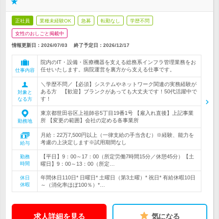
★
正社員
業種未経験OK
急募
転勤なし
学歴不問
女性のおしごと掲載中
情報更新日：2026/07/03
終了予定日：
2026/12/17
院内のIT・設備・医療機器を支える総務系インフラ管理業務をお
任せいたします。病院運営を裏方から支える仕事です。
仕事内容
＼学歴不問／【必須】システムやネットワーク関連の実務経験が
ある方 【歓迎】ブランクがあっても大丈夫です！50代活躍中で
対象と
す！
なる方
東京都世田谷区上祖師谷5丁目19番1号 【雇入れ直後】上記事業
所 【変更の範囲】会社の定める各事業所
勤務地
月給：22万7,500円以上（一律支給の手当含む）※経験、能力を
考慮の上決定します※試用期間なし
給与
【平日】9：00～17：00（所定労働7時間15分／休憩45分）【土
勤務
時間
曜日】9：00～13：00（所定…
年間休日110日* 日曜日* 土曜日（第3土曜）* 祝日* 有給休暇10日
休日
休暇
～（消化率ほぼ100％）*…
求人詳細を見る
気になる