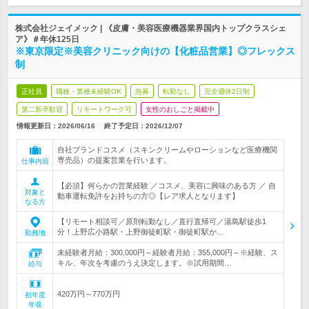
株式会社ジェイメック | 《皮膚・美容医療機器業界国内トップクラスシェ
ア》＃年休125日
※東京限定※美容クリニック向けの【化粧品営業】◎フレックス
制
正社員
職種・業種未経験OK
急募
転勤なし
完全週休2日制
第二新卒歓迎
リモートワーク可
女性のおしごと掲載中
情報更新日：2026/06/16
終了予定日：
2026/12/07
自社ブランドコスメ（スキンクリームやローションなど医療機関
専売品）の提案営業を行います。
仕事内容
【必須】何らかの営業経験 ／コスメ、美容に興味のある方 ／ 自
対象と
動車運転免許をお持ちの方◎【レア求人となります】
なる方
【リモート相談可／原則転勤なし／直行直帰可／湯島駅徒歩1
分！上野広小路駅・上野御徒町駅・御徒町駅か…
勤務地
未経験者月給：300,000円～経験者月給：355,000円～※経験、ス
キル、年次を考慮のうえ決定します。※試用期間…
給与
420万円～770万円
初年度
年収