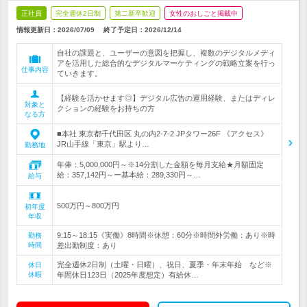
正社員
完全週休2日制
第二新卒歓迎
女性のおしごと掲載中
情報更新日：2026/07/09
終了予定日：
2026/12/14
自社の課題と、ユーザーの意図を把握し、複数のデジタルメディ
アを活用した総合的なデジタルマーケティングの戦略立案を行っ
仕事内容
ていきます。
【経験を活かせます◎】デジタル広告の運用経験、またはディレ
対象と
クションの経験をお持ちの方
なる方
■本社 東京都千代田区 丸の内2-7-2 JPタワー26F 《アクセス》
JR山手線「東京」駅より…
勤務地
年俸：5,000,000円～※14分割した金額を毎月支給★月額固定
給：357,142円～ー基本給：289,330円～…
給与
500万円～800万円
初年度
年収
9:15～18:15《実働》8時間※休憩：60分※時間外労働：あり※時
勤務
時間
差出勤制度：あり
完全週休2日制（土曜・日曜）、祝日、夏季・年末年始 など※
休日
休暇
年間休日123日（2025年度想定）有給休…