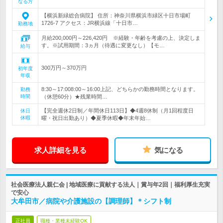
なる方
【横浜新緑総合病院】 住所：神奈川県横浜市緑区十日市場町
1726-7 アクセス：JR横浜線「十日市…
勤務地
月給200,000円～226,420円 ※経験・年齢を考慮の上、決定しま
す。※試用期間：3ヵ月（待遇に変更なし）【モ…
給与
300万円～370万円
初年度
年収
8:30～17:008:00～16:00上記、どちらかの勤務時間となります。
勤務
時間
（休憩60分）★残業時間…
【完全週休2日制／年間休日113日】◆4週8休制（月1回程度日
休日
休暇
曜・祝日出勤あり）◆夏季休暇◆年末年始…
求人詳細を見る
気になる
社会医療法人親仁会 | 地域医療に貢献する法人｜賞与年2回｜福利厚生充実
で安心
大牟田市／病院や介護施設の【調理師】＊シフト制
正社員
職種・業種未経験OK