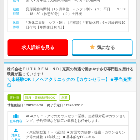
業代１分単位で支給試用期間：3ヶ月※試用期間…
給与
変形労働時間制（1ヶ月単位）＜シフト制＞（１）平日 9：30
勤務
時間
～18：30（休憩60分）（２）土日祝…
* 週休二日制 シフト制：（応相談）* 有給休暇：6ヶ月経過後10
休日
休暇
日付与【年間休日107日】
求人詳細を見る
気になる
株式会社ＦＵＴＵＲＥＭＩＮＤ | 充実の待遇で働きやすさ◎専門性を磨ける
環境が整っています！
＼未経験OK！／ヘアクリニックの【カウンセラー】★手当充実
◎
正社員
職種・業種未経験OK
急募
情報更新日：2026/06/26
終了予定日：
2026/12/17
AGAクリニックでのカウンセラー業務。患者様対応やカウンセリ
ング、予約管理など幅広い業務をお任せします。
仕事内容
＜未経験歓迎！＞《必須》■ 対面での接客・提案・カウンセリン
対象と
グ等の経験（1年以上） ■ 基本的なPCスキル
なる方