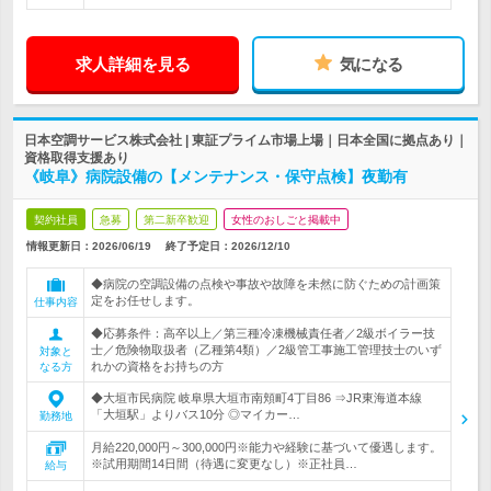
求人詳細を見る
気になる
日本空調サービス株式会社 | 東証プライム市場上場｜日本全国に拠点あり｜
資格取得支援あり
《岐阜》病院設備の【メンテナンス・保守点検】夜勤有
契約社員
急募
第二新卒歓迎
女性のおしごと掲載中
情報更新日：2026/06/19
終了予定日：
2026/12/10
◆病院の空調設備の点検や事故や故障を未然に防ぐための計画策
定をお任せします。
仕事内容
◆応募条件：高卒以上／第三種冷凍機械責任者／2級ボイラー技
士／危険物取扱者（乙種第4類）／2級管工事施工管理技士のいず
対象と
れかの資格をお持ちの方
なる方
◆大垣市民病院 岐阜県大垣市南頬町4丁目86 ⇒JR東海道本線
「大垣駅」よりバス10分 ◎マイカー…
勤務地
月給220,000円～300,000円※能力や経験に基づいて優遇します。
※試用期間14日間（待遇に変更なし）※正社員…
給与