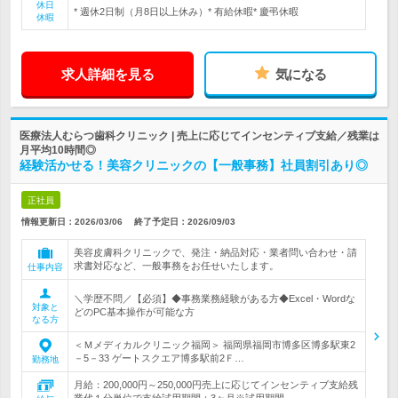
休日
* 週休2日制（月8日以上休み）* 有給休暇* 慶弔休暇
休暇
求人詳細を見る
気になる
医療法人むらつ歯科クリニック | 売上に応じてインセンティブ支給／残業は
月平均10時間◎
経験活かせる！美容クリニックの【一般事務】社員割引あり◎
正社員
情報更新日：2026/03/06
終了予定日：
2026/09/03
美容皮膚科クリニックで、発注・納品対応・業者問い合わせ・請
求書対応など、一般事務をお任せいたします。
仕事内容
＼学歴不問／【必須】◆事務業務経験がある方◆Excel・Wordな
対象と
どのPC基本操作が可能な方
なる方
＜Ｍメディカルクリニック福岡＞ 福岡県福岡市博多区博多駅東2
－5－33 ゲートスクエア博多駅前2Ｆ…
勤務地
月給：200,000円～250,000円売上に応じてインセンティブ支給残