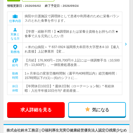
情報更新日：2026/06/02
終了予定日：
2026/09/24
病院や介護施設で調理師として患者や利用者のために栄養バラン
スのとれた食事を作ります。
仕事内容
【学歴・経験不問！】■調理師または栄養士資格をお持ちの方 ■
対象と
食事で人を元気にしたい方
なる方
＜米の山病院＞ 〒837-0924 福岡県大牟田市大字歴木4-10 【雇入
れ直後】上記事業所 【変…
勤務地
【月給】176,900円～226,700円※上記には一律調整手当（10,500
円～13,600円）、一律医療処遇改善…
給与
1ヶ月単位の変形労働時間制（週平均40時間以内）総労働時間：
勤務
時間
157時間以下の(1)～(6)のシフトに…
【年間休日102日】* 週休2日制（ローテーション制）* 有給休
休日
休暇
暇：入社半年後10日付与* 産前産後…
求人詳細を見る
気になる
株式会社鈴木工務店 | ◎福利厚生充実◎健康経営優良法人認定◎残業少なめ