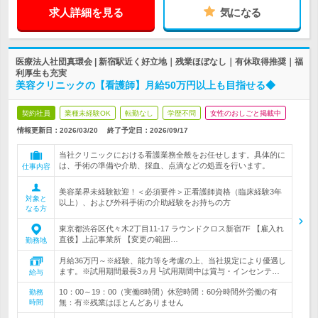
求人詳細を見る
気になる
医療法人社団真環会 | 新宿駅近く好立地｜残業ほぼなし｜有休取得推奨｜福
利厚生も充実
美容クリニックの【看護師】月給50万円以上も目指せる◆
契約社員
業種未経験OK
転勤なし
学歴不問
女性のおしごと掲載中
情報更新日：2026/03/20
終了予定日：
2026/09/17
当社クリニックにおける看護業務全般をお任せします。具体的に
は、手術の準備や介助、採血、点滴などの処置を行います。
仕事内容
美容業界未経験歓迎！＜必須要件＞正看護師資格（臨床経験3年
対象と
以上）、および外科手術の介助経験をお持ちの方
なる方
東京都渋谷区代々木2丁目11-17 ラウンドクロス新宿7F 【雇入れ
直後】上記事業所 【変更の範囲…
勤務地
月給36万円～※経験、能力等を考慮の上、当社規定により優遇し
ます。※試用期間最長3ヵ月└試用期間中は賞与・インセンテ…
給与
10：00～19：00（実働8時間）休憩時間：60分時間外労働の有
勤務
時間
無：有※残業はほとんどありません