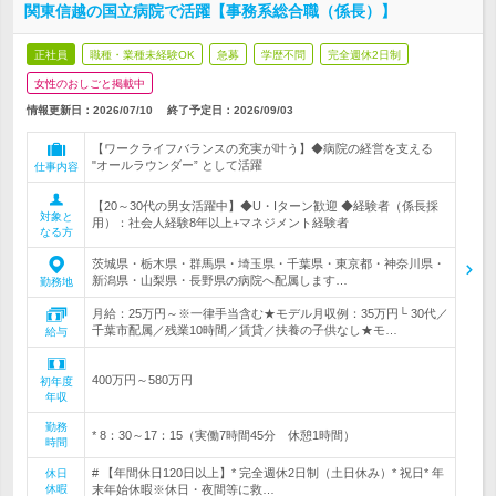
関東信越の国立病院で活躍【事務系総合職（係長）】
正社員
職種・業種未経験OK
急募
学歴不問
完全週休2日制
女性のおしごと掲載中
情報更新日：2026/07/10
終了予定日：
2026/09/03
【ワークライフバランスの充実が叶う】◆病院の経営を支える
"オールラウンダー” として活躍
仕事内容
【20～30代の男女活躍中】◆U・Iターン歓迎 ◆経験者（係長採
対象と
用）：社会人経験8年以上+マネジメント経験者
なる方
茨城県・栃木県・群馬県・埼玉県・千葉県・東京都・神奈川県・
新潟県・山梨県・長野県の病院へ配属します…
勤務地
月給：25万円～※一律手当含む★モデル月収例：35万円└ 30代／
千葉市配属／残業10時間／賃貸／扶養の子供なし★モ…
給与
400万円～580万円
初年度
年収
勤務
* 8：30～17：15（実働7時間45分 休憩1時間）
時間
# 【年間休日120日以上】* 完全週休2日制（土日休み）* 祝日* 年
休日
休暇
末年始休暇※休日・夜間等に救…