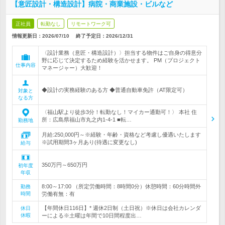
【意匠設計・構造設計】病院・商業施設・ビルなど
正社員
転勤なし
リモートワーク可
情報更新日：2026/07/10
終了予定日：
2026/12/31
〈設計業務（意匠・構造設計）〉担当する物件はご自身の得意分
野に応じて決定するため経験を活かせます。 PM（プロジェクト
仕事内容
マネージャー）大歓迎！
◆設計の実務経験のある方 ◆普通自動車免許（AT限定可）
対象と
なる方
〈福山駅より徒歩3分！転勤なし！マイカー通勤可！〉 本社 住
所：広島県福山市丸之内1-4-1 ■転…
勤務地
月給:250,000円～※経験・年齢・資格など考慮し優遇いたします
※試用期間3ヶ月あり(待遇に変更なし)
給与
350万円～650万円
初年度
年収
8:00～17:00 （所定労働時間：8時間0分）休憩時間：60分時間外
勤務
時間
労働有無：有
【年間休日116日】* 週休2日制（土日祝）※休日は会社カレンダ
休日
休暇
ーによる※土曜は年間で10日間程度出…