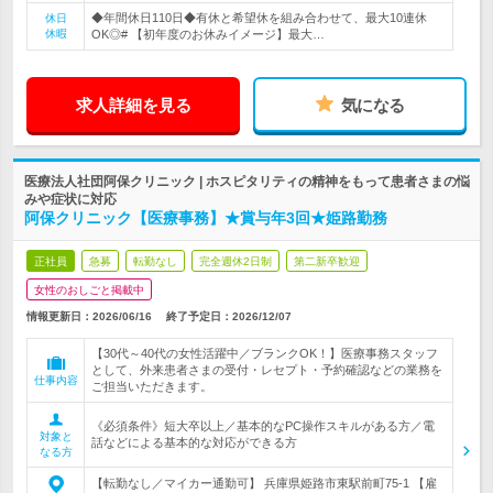
◆年間休日110日◆有休と希望休を組み合わせて、最大10連休
休日
休暇
OK◎# 【初年度のお休みイメージ】最大…
求人詳細を見る
気になる
医療法人社団阿保クリニック | ホスピタリティの精神をもって患者さまの悩
みや症状に対応
阿保クリニック【医療事務】★賞与年3回★姫路勤務
正社員
急募
転勤なし
完全週休2日制
第二新卒歓迎
女性のおしごと掲載中
情報更新日：2026/06/16
終了予定日：
2026/12/07
【30代～40代の女性活躍中／ブランクOK！】医療事務スタッフ
として、外来患者さまの受付・レセプト・予約確認などの業務を
仕事内容
ご担当いただきます。
《必須条件》短大卒以上／基本的なPC操作スキルがある方／電
対象と
話などによる基本的な対応ができる方
なる方
【転勤なし／マイカー通勤可】 兵庫県姫路市東駅前町75-1 【雇