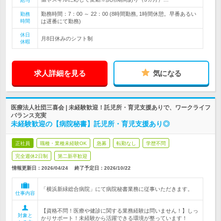
給与
勤務時間：7：00 ～ 22：00 (8時間勤務, 1時間休憩。早番あるい
勤務
時間
は遅番にて勤務)
休日
月8日休みのシフト制
休暇
求人詳細を見る
気になる
医療法人社団三喜会 | 未経験歓迎！託児所・育児支援ありで、ワークライフ
バランス充実
未経験歓迎の【病院秘書】託児所・育児支援あり◎
正社員
職種・業種未経験OK
急募
転勤なし
学歴不問
完全週休2日制
第二新卒歓迎
情報更新日：2026/04/24
終了予定日：
2026/10/22
「横浜新緑総合病院」にて病院秘書業務に従事いただきます。
仕事内容
【資格不問！医療や健診に関する業務経験は問いません！】しっ
対象と
かりサポート！未経験から活躍できる環境が整っています！