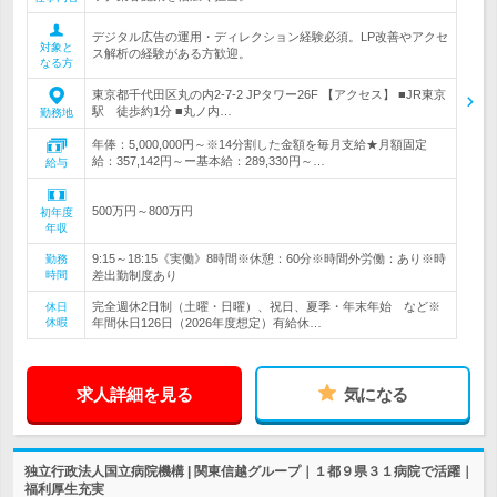
デジタル広告の運用・ディレクション経験必須。LP改善やアクセ
対象と
ス解析の経験がある方歓迎。
なる方
東京都千代田区丸の内2-7-2 JPタワー26F 【アクセス】 ■JR東京
駅 徒歩約1分 ■丸ノ内…
勤務地
年俸：5,000,000円～※14分割した金額を毎月支給★月額固定
給：357,142円～ー基本給：289,330円～…
給与
500万円～800万円
初年度
年収
9:15～18:15《実働》8時間※休憩：60分※時間外労働：あり※時
勤務
時間
差出勤制度あり
完全週休2日制（土曜・日曜）、祝日、夏季・年末年始 など※
休日
休暇
年間休日126日（2026年度想定）有給休…
求人詳細を見る
気になる
独立行政法人国立病院機構 | 関東信越グループ｜１都９県３１病院で活躍｜
福利厚生充実