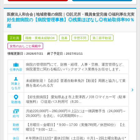
医療法人和合会 | 地域密着の病院｜◎託児所・職員食堂完備 ◎福利厚生充実
好生館病院の【病院管理事務】◎残業ほぼなし◎有給取得率90％
超
正社員
職種・業種未経験OK
急募
学歴不問
第二新卒歓迎
女性のおしごと掲載中
情報更新日：2026/07/21
終了予定日：
2027/01/11
病院の管理部門にて、財務・経理、人事・労務、運営管理など、
病院運営に関わる幅広いバックオフィス業務をお任せします。
仕事内容
未経験歓迎！【必須】普通自動車免許【歓迎】周囲と協力して業
対象と
務を進められる方
なる方
【好生館病院】 愛知県あま市上萱津西ノ川8 ◎マイカー可（駐車
場無料） ◎送迎バス利用可（8:20…
勤務地
月給220,000円～280,000円※上記には一律調整手当（24,000円～
29,000円）を含む。※試用期間6ヶ…
給与
【月曜日～金曜日】* 9:00～17:00（実働7時間／休憩60分） 【土
勤務
時間
曜日】* 9:00～12:…
# 年間休日112日* 週休2日制（土日祝）※月1～2回土曜出勤あり*
休日