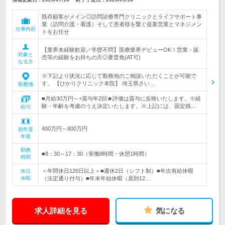
既存顧客がメイン◎訪問診療専門クリニックとライフサポート事
業（訪問介護・看護）そして患者様を繋ぐ提案営業とマネジメン
仕事内容
トをお任せ
【業界未経験歓迎／学歴不問】医療業界デビューOK！営業・販
対象と
売等の経験をお持ちの方◎要普免(AT可)
なる方
※下記より状況に応じて勤務地のご相談いただくことが可能で
す。 【ひかりクリニック本院】 埼玉県さい…
勤務地
■月給30万円～+賞与年2回★評価は賞与に反映いたします。※経
験・年齢を考慮のうえ決定いたします。※上記には、固定残…
給与
400万円～800万円
初年度
年収
勤務
■8：30～17：30（実働8時間・休憩1時間）
時間
＜年間休日120日以上＞■週休2日（シフト制）■年次有給休暇
休日
休暇
（法定通り付与）■年末年始休暇（原則12…
求人詳細を見る
気になる