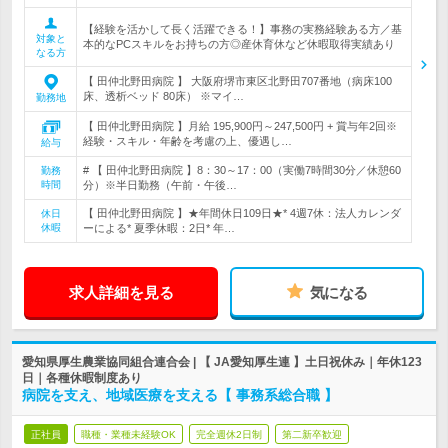
【経験を活かして長く活躍できる！】事務の実務経験ある方／基
対象と
本的なPCスキルをお持ちの方◎産休育休など休暇取得実績あり
なる方
【 田仲北野田病院 】 大阪府堺市東区北野田707番地（病床100
床、透析ベッド 80床） ※マイ…
勤務地
【 田仲北野田病院 】月給 195,900円～247,500円 + 賞与年2回※
経験・スキル・年齢を考慮の上、優遇し…
給与
# 【 田仲北野田病院 】8：30～17：00（実働7時間30分／休憩60
勤務
時間
分）※半日勤務（午前・午後…
【 田仲北野田病院 】★年間休日109日★* 4週7休：法人カレンダ
休日
休暇
ーによる* 夏季休暇：2日* 年…
求人詳細を見る
気になる
愛知県厚生農業協同組合連合会 | 【 JA愛知厚生連 】土日祝休み｜年休123
日｜各種休暇制度あり
病院を支え、地域医療を支える【 事務系総合職 】
正社員
職種・業種未経験OK
完全週休2日制
第二新卒歓迎