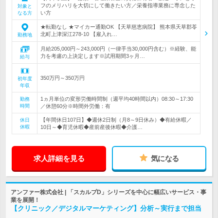
フのメリハリを大切にして働きたい方／栄養指導業務に専念した
対象と
い方
なる方
★転勤なし ★マイカー通勤OK 【天草慈恵病院】 熊本県天草郡苓
北町上津深江278-10 【雇入れ…
勤務地
月給205,000円～243,000円（一律手当30,000円含む）※経験、能
力を考慮の上決定します※試用期間3ヶ月…
給与
350万円～350万円
初年度
年収
1ヵ月単位の変形労働時間制（週平均40時間以内）08:30～17:30
勤務
時間
／休憩60分※時間外労働：有
【年間休日107日】◆週休2日制（月8～9日休み）◆有給休暇／
休日
休暇
10日～◆育児休暇◆産前産後休暇◆介護…
求人詳細を見る
気になる
アンファー株式会社 | 「スカルプD」シリーズを中心に幅広いサービス・事
業を展開！
【クリニック／デジタルマーケティング】分析～実行まで担当