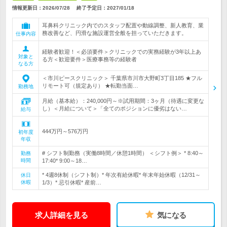
情報更新日：2026/07/28
終了予定日：
2027/01/18
耳鼻科クリニック内でのスタッフ配置や動線調整、新人教育、業
務改善など、円滑な施設運営全般を担っていただきます。
仕事内容
経験者歓迎！＜必須要件＞クリニックでの実務経験が3年以上あ
対象と
る方＜歓迎要件＞医療事務等の経験者
なる方
＜市川ピースクリニック＞ 千葉県市川市大野町3丁目185 ★フル
リモート可（規定あり） ★転勤当面…
勤務地
月給（基本給）：240,000円～※試用期間：3ヶ月（待遇に変更な
し）＜月給について＞「全てのポジションに優劣はない…
給与
444万円～576万円
初年度
年収
# シフト制勤務（実働8時間／休憩1時間） ＜シフト例＞ * 8:40～
勤務
時間
17:40* 9:00～18…
* 4週8休制（シフト制）* 年次有給休暇* 年末年始休暇（12/31～
休日
休暇
1/3）* 忌引休暇* 産前…
求人詳細を見る
気になる