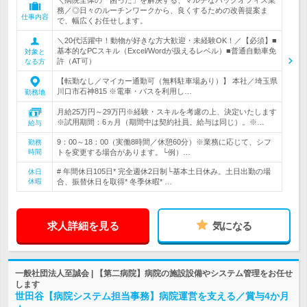
＼病院全体の「困った」を解決する、マルチなバックオフィス業
務／◎日々のルーチンワークから、良くするための改善提案ま
仕事内容
で、幅広くお任せします。
＼20代活躍中！動物が好きな方大歓迎・未経験OK！／【必須】■
基本的なPCスキル（Excel/Wordが扱えるレベル）■普通自動車免
対象と
許（AT可）
なる方
【転勤なし／マイカー通勤可（無料駐車場あり）】 本社／埼玉県
川口市石神815 ※電車・バスを利用し…
勤務地
月給25万円～29万円※経験・スキルを考慮の上、決定いたします
※試用期間：6ヵ月（期間中は契約社員。給与は同じ）。※…
給与
9：00～18：00（実働8時間／休憩60分）※業務に応じて、シフ
勤務
時間
トを変更する場合があります。└例）…
# 年間休日105日* 完全週休2日制└基本土日休み。土日出勤の場
休日
休暇
合、振替休日を取得* 冬季休暇* …
求人詳細を見る
気になる
一般社団法人至誠会 | 【第二病院】病院の施設設備やシステム管理をお任せ
します
世田谷【病院システム担当事務】病院運営を支える／賞与4か月