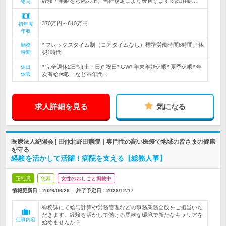
経験・年齢を考慮の上、当社規定により優遇します※試用期…
給与
370万円～610万円
初年度
年収
* フレックスタイム制（コアタイムなし）標準労働時間8時間／休
勤務
時間
憩1時間
* 完全週休2日制(土・日)* 祝日* GW* 年末年始休暇* 夏季休暇* 年
休日
休暇
次有給休暇 など※年間…
求人詳細を見る
気になる
医療法人紀陽会 | 田仲北野田病院｜専門性の高い医療で地域の皆さまの健康
を守る
経験を活かして活躍！病院を支える【総務人事】
正社員
急募
女性のおしごと掲載中
情報更新日：2026/06/26
終了予定日：
2026/12/17
総務課にて給与計算や労務管理などの事務業務全般をご担当いた
だきます。経験を活かして働ける柔軟な環境で新たなキャリアを
仕事内容
始めませんか？