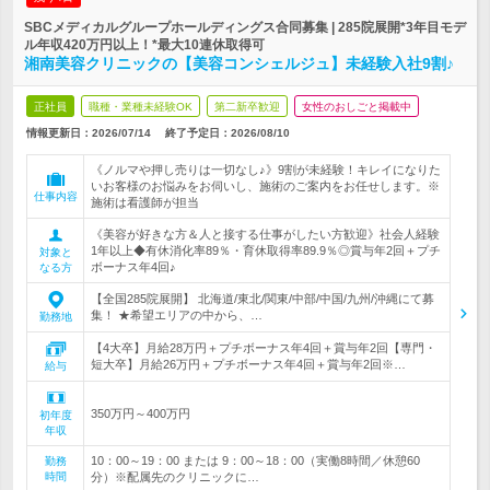
SBCメディカルグループホールディングス合同募集 | 285院展開*3年目モデ
ル年収420万円以上！*最大10連休取得可
湘南美容クリニックの【美容コンシェルジュ】未経験入社9割♪
正社員
職種・業種未経験OK
第二新卒歓迎
女性のおしごと掲載中
情報更新日：2026/07/14
終了予定日：
2026/08/10
《ノルマや押し売りは一切なし♪》9割が未経験！キレイになりた
いお客様のお悩みをお伺いし、施術のご案内をお任せします。※
仕事内容
施術は看護師が担当
《美容が好きな方＆人と接する仕事がしたい方歓迎》社会人経験
1年以上◆有休消化率89％・育休取得率89.9％◎賞与年2回＋プチ
対象と
ボーナス年4回♪
なる方
【全国285院展開】 北海道/東北/関東/中部/中国/九州/沖縄にて募
集！ ★希望エリアの中から、…
勤務地
【4大卒】月給28万円＋プチボーナス年4回＋賞与年2回【専門・
短大卒】月給26万円＋プチボーナス年4回＋賞与年2回※…
給与
350万円～400万円
初年度
年収
10：00～19：00 または 9：00～18：00（実働8時間／休憩60
勤務
時間
分）※配属先のクリニックに…