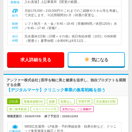
入れ直後】上記事業所 【変更の範囲…
勤務地
月給178,000～218,000円※これまでのご経験やスキル等を考慮し
て決定します。※試用期間3か月（待遇の変更な…
給与
シフト制月・火・金／8:45～18:45（実働8時間／休憩120分）水
勤務
時間
／8:45～17:45（実働7…
完全週休2日制（日曜＋その他）祝日有給休暇（10日）GW休暇
休日
休暇
（暦通り）夏季休暇（令和6年は8月11日…
求人詳細を見る
気になる
アンファー株式会社 | 医学を軸に美と健康を追求し、独自プロダクトを展開
する企業
【デジタルマーケ】クリニック事業の集客戦略を担う
正社員
業種未経験OK
急募
転勤なし
学歴不問
完全週休2日制
第二新卒歓迎
リモートワーク可
女性のおしごと掲載中
情報更新日：2026/07/09
終了予定日：
2026/12/03
WEB広告運用・LP改善・予約導線改善・効果分析など、クリニ
ック集客施策を幅広く担当。
仕事内容