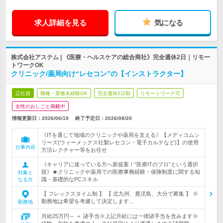
求人詳細を見る
気になる
株式会社アステム | 《医療・ヘルスケアの総合商社》完全週休2日｜リモー
トワークOK
クリニック/薬局向け“レセコン”の【インストラクター】
正社員
職種・業種未経験OK
完全週休2日制
リモートワーク可
女性のおしごと掲載中
情報更新日：2026/06/19
終了予定日：
2026/08/20
《ITを通じて地域のクリニックや薬局を支える》【メディコムシ
リーズ(ウィーメックス社製レセコン・電子カルテなど)】の使用
仕事内容
方法レクチャー等をお任せ
《キャリアに迷っている方へ新提案！“医療ITのプロ”という選択
肢》★クリニックや薬局での医療事務経験・保険制度に関する知
対象と
識・基礎的なPCスキル
なる方
【 フレックスタイム制 】 【 北九州、鹿児島、大分で募集 】 ※
勤務地は希望を考慮して決定します…
勤務地
月給25万円～ ＋ 諸手当※上記月給には一律諸手当を含みます※