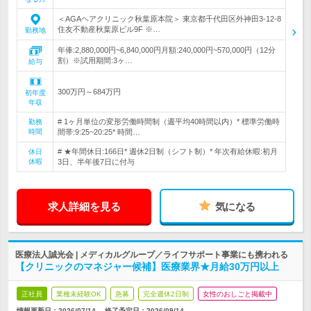
＜AGAヘアクリニック秋葉原本院＞ 東京都千代田区外神田3-12-8
住友不動産秋葉原ビル9F ※…
勤務地
年俸:2,880,000円~6,840,000円月額:240,000円~570,000円（12分
割）※試用期間:3ヶ…
給与
300万円～684万円
初年度
年収
# 1ヶ月単位の変形労働時間制（週平均40時間以内）* 標準労働時
勤務
時間
間帯:9:25~20:25* 時間…
# ★年間休日:166日* 週休2日制（シフト制）* 年次有給休暇:初月
休日
休暇
3日、半年後7日に付与
求人詳細を見る
気になる
医療法人誠光会 | メディカルグループ／ライフサポート事業にも携われる
【クリニックのマネジャー候補】医療業界★月給30万円以上
正社員
業種未経験OK
急募
完全週休2日制
女性のおしごと掲載中
情報更新日：2026/07/14
終了予定日：
2026/09/14