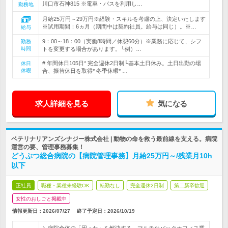
川口市石神815 ※電車・バスを利用し…
勤務地
月給25万円～29万円※経験・スキルを考慮の上、決定いたします
※試用期間：6ヵ月（期間中は契約社員。給与は同じ）。※…
給与
9：00～18：00（実働8時間／休憩60分）※業務に応じて、シフ
勤務
時間
トを変更する場合があります。└例）…
# 年間休日105日* 完全週休2日制└基本土日休み。土日出勤の場
休日
休暇
合、振替休日を取得* 冬季休暇* …
求人詳細を見る
気になる
ベテリナリアンズシナジー株式会社 | 動物の命を救う最前線を支える。病院
運営の要、管理事務募集！
どうぶつ総合病院の【病院管理事務】月給25万円～/残業月10h
以下
正社員
職種・業種未経験OK
転勤なし
完全週休2日制
第二新卒歓迎
女性のおしごと掲載中
情報更新日：2026/07/27
終了予定日：
2026/10/19