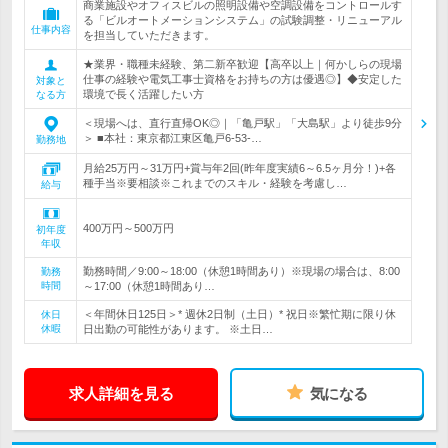
商業施設やオフィスビルの照明設備や空調設備をコントロールす
る「ビルオートメーションシステム」の試験調整・リニューアル
仕事内容
を担当していただきます。
★業界・職種未経験、第二新卒歓迎【高卒以上｜何かしらの現場
仕事の経験や電気工事士資格をお持ちの方は優遇◎】◆安定した
対象と
環境で長く活躍したい方
なる方
＜現場へは、直行直帰OK◎｜「亀戸駅」「大島駅」より徒歩9分
＞ ■本社：東京都江東区亀戸6-53-…
勤務地
月給25万円～31万円+賞与年2回(昨年度実績6～6.5ヶ月分！)+各
種手当※要相談※これまでのスキル・経験を考慮し…
給与
400万円～500万円
初年度
年収
勤務時間／9:00～18:00（休憩1時間あり）※現場の場合は、8:00
勤務
時間
～17:00（休憩1時間あり…
＜年間休日125日＞* 週休2日制（土日）* 祝日※繁忙期に限り休
休日
休暇
日出勤の可能性があります。 ※土日…
求人詳細を見る
気になる