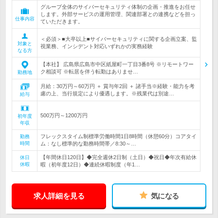
グループ全体のサイバーセキュリティ体制の企画・推進をお任せ
します。外部サービスの運用管理、関連部署との連携などを担っ
仕事内容
ていただきます。
＜必須＞■大卒以上■サイバーセキュリティに関する企画立案、監
対象と
視業務、インシデント対応いずれかの実務経験
なる方
【本社】 広島県広島市中区紙屋町一丁目3番8号 ※リモートワー
ク相談可 ※転居を伴う転勤はありませ…
勤務地
月給：30万円～60万円 ＋ 賞与年2回 ＋ 諸手当※経験・能力を考
慮の上、当行規定により優遇します。※残業代は別途…
給与
500万円～1200万円
初年度
年収
フレックスタイム制標準労働時間1日8時間（休憩60分）コアタイ
勤務
時間
ム：なし標準的な勤務時間帯／8:30～…
【年間休日120日】◆完全週休2日制（土日）◆祝日◆年次有給休
休日
休暇
暇（初年度12日）◆連続休暇制度（年1…
求人詳細を見る
気になる