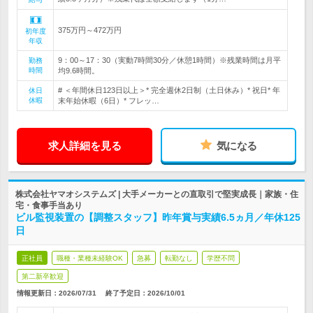
375万円～472万円
初年度
年収
9：00～17：30（実動7時間30分／休憩1時間）※残業時間は月平
勤務
時間
均9.6時間。
# ＜年間休日123日以上＞* 完全週休2日制（土日休み）* 祝日* 年
休日
休暇
末年始休暇（6日）* フレッ…
求人詳細を見る
気になる
株式会社ヤマオシステムズ | 大手メーカーとの直取引で堅実成長｜家族・住
宅・食事手当あり
ビル監視装置の【調整スタッフ】昨年賞与実績6.5ヵ月／年休125
日
正社員
職種・業種未経験OK
急募
転勤なし
学歴不問
第二新卒歓迎
情報更新日：2026/07/31
終了予定日：
2026/10/01