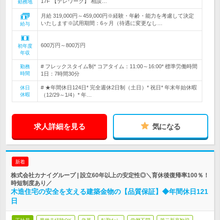
17F 【テレワーク】 相談…
勤務地
月給 319,000円～459,000円※経験・年齢・能力を考慮して決定
いたします※試用期間：6ヶ月（待遇に変更なし…
給与
600万円～800万円
初年度
年収
# フレックスタイム制* コアタイム：11:00～16:00* 標準労働時間
勤務
時間
1日：7時間30分
# ★年間休日124日* 完全週休2日制（土日）* 祝日* 年末年始休暇
休日
休暇
（12/29～1/4）* 年…
求人詳細を見る
気になる
新着
株式会社カナイグループ | 設立60年以上の安定性◎＼育休後復帰率100％！
時短制度あり／
木造住宅の安全を支える建築金物の【品質保証】◆年間休日121
日