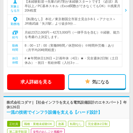
【未経験歓迎⇒先輩の約7割が未経験スタートです】《必須》高
卒以上／PC基本スキル（Excel関数ができなくてもOK）※残業月
対象と
20h程度
なる方
【転勤なし】 本社／東京都国立市富士見台3-8-1 ＜アクセス＞
JR南武線「矢川駅」より徒歩9分…
勤務地
月給23万2,000円～42万3,000円（一律手当を含む）※経験、能力
を考慮の上決定します。
給与
8：00～17：00（実働8時間／休憩60分）※時間外労働：あり
勤務
時間
（月平均20時間程度）
# ★年間休日126日 + 計画年休（4日）★・完全週休2日制（土日
休日
休暇
休み）・祝日・有給休暇（入社3ヶ…
求人詳細を見る
気になる
株式会社コダマ | 【社会インフラを支える電気設備設計のエキスパート】年
休126日
一流の技術でインフラ設備を支える【ハード設計】
正社員
職種・業種未経験OK
急募
転勤なし
完全週休2日制
第二新卒歓迎
女性のおしごと掲載中