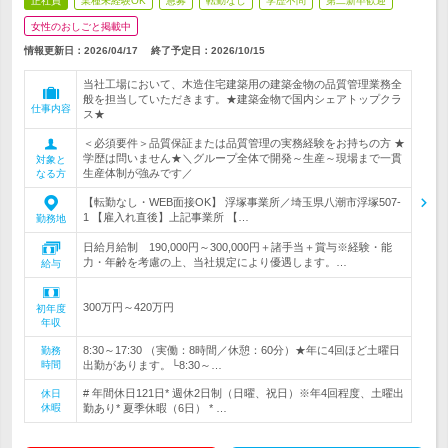
正社員
業種未経験OK
急募
転勤なし
学歴不問
第二新卒歓迎
女性のおしごと掲載中
情報更新日：2026/04/17
終了予定日：
2026/10/15
当社工場において、木造住宅建築用の建築金物の品質管理業務全
般を担当していただきます。★建築金物で国内シェアトップクラ
仕事内容
ス★
＜必須要件＞品質保証または品質管理の実務経験をお持ちの方 ★
学歴は問いません★＼グループ全体で開発～生産～現場まで一貫
対象と
生産体制が強みです／
なる方
【転勤なし・WEB面接OK】 浮塚事業所／埼玉県八潮市浮塚507-
1 【雇入れ直後】上記事業所 【…
勤務地
日給月給制 190,000円～300,000円＋諸手当＋賞与※経験・能
力・年齢を考慮の上、当社規定により優遇します。…
給与
300万円～420万円
初年度
年収
8:30～17:30 （実働：8時間／休憩：60分）★年に4回ほど土曜日
勤務
時間
出勤があります。└8:30～…
# 年間休日121日* 週休2日制（日曜、祝日）※年4回程度、土曜出
休日
休暇
勤あり* 夏季休暇（6日） * …