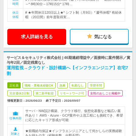
時間
～* 8時30分～17時15分* 17時…
# ★年間休日120日以上★* シフト制（月9日）* 慶弔休暇* 有給休
休日
休暇
暇 （20日間）前年度取得実…
求人詳細を見る
気になる
サービス＆セキュリティ株式会社 | 46期連続増益中／面接時に案件開示／賞
与年2回／固定残業なし
運用監視→クラウド・設計構築へ【インフラエンジニア】在宅7
割
正社員
職種・業種未経験OK
急募
転勤なし
学歴不問
完全週休2日制
第二新卒歓迎
リモートワーク可
女性のおしごと掲載中
情報更新日：2026/06/23
終了予定日：
2026/09/07
サーバ・NW設計構築、クラウド移行、仮想化基盤など幅広い案
件あり！ AWS・Azure・GCP案件や上流工程にも挑戦でき、希望
仕事内容
に応じたキャリア形成が可能
★前職給与保証★インフラエンジニアとして何かしらの実務経験
対象と
をお持ちの方（経験年数、分野不問）