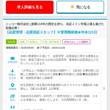
求人詳細を見る
気になる
ニッコー株式会社 | 創業118年の歴史を持ち、名証メイン市場上場も遂げた
老舗企業！
【品質管理・品質保証スタッフ】※管理職候補★年休121日
正社員
急募
転勤なし
第二新卒歓迎
女性のおしごと掲載中
情報更新日：2026/06/05
終了予定日：
2026/11/26
水創り事業部の工場にて、品質管理・品質保証に関する業務をお
任せ。製造工場や仕入れ先の品質管理、量産前の品質保証などを
仕事内容
行っていただきます。
《大卒以上／45歳以下の社員が活躍中！》【必須】仕事内容に記
載した業務のいずれかのご経験◆対外折衝のご経験◆製品開発評
対象と
価・信頼性評価のご経験等
なる方
埼玉営業所／埼玉県行田市藤原町1-21-1 ※マイカー通勤OK ※転
勤なし 【雇入れ直後】上記事業…
勤務地
月給26万2,000円～34万円（一律手当含む）※前職や経験、スキ
ルを考慮の上、優遇いたします。※試用期間3ヶ月（期…
給与