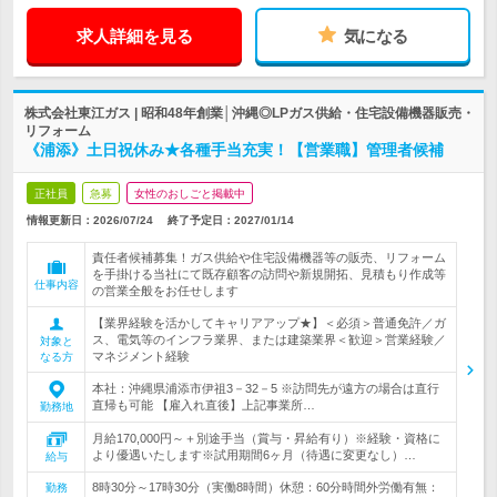
求人詳細を見る
気になる
株式会社東江ガス | 昭和48年創業│沖縄◎LPガス供給・住宅設備機器販売・
リフォーム
《浦添》土日祝休み★各種手当充実！【営業職】管理者候補
正社員
急募
女性のおしごと掲載中
情報更新日：2026/07/24
終了予定日：
2027/01/14
責任者候補募集！ガス供給や住宅設備機器等の販売、リフォーム
を手掛ける当社にて既存顧客の訪問や新規開拓、見積もり作成等
仕事内容
の営業全般をお任せします
【業界経験を活かしてキャリアアップ★】＜必須＞普通免許／ガ
ス、電気等のインフラ業界、または建築業界＜歓迎＞営業経験／
対象と
マネジメント経験
なる方
本社：沖縄県浦添市伊祖3－32－5 ※訪問先が遠方の場合は直行
直帰も可能 【雇入れ直後】上記事業所…
勤務地
月給170,000円～＋別途手当（賞与・昇給有り）※経験・資格に
より優遇いたします※試用期間6ヶ月（待遇に変更なし）…
給与
8時30分～17時30分（実働8時間）休憩：60分時間外労働有無：
勤務