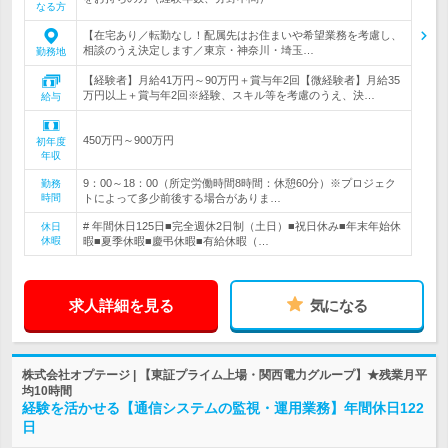
なる方
【在宅あり／転勤なし！配属先はお住まいや希望業務を考慮し、
相談のうえ決定します／東京・神奈川・埼玉…
勤務地
【経験者】月給41万円～90万円＋賞与年2回【微経験者】月給35
万円以上＋賞与年2回※経験、スキル等を考慮のうえ、決…
給与
450万円～900万円
初年度
年収
9：00～18：00（所定労働時間8時間：休憩60分）※プロジェク
勤務
時間
トによって多少前後する場合がありま…
# 年間休日125日■完全週休2日制（土日）■祝日休み■年末年始休
休日
休暇
暇■夏季休暇■慶弔休暇■有給休暇（…
求人詳細を見る
気になる
株式会社オプテージ | 【東証プライム上場・関西電力グループ】★残業月平
均10時間
経験を活かせる【通信システムの監視・運用業務】年間休日122
日