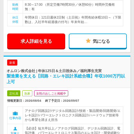
8:30～17:00 （所定労働7時間30分／休憩60分）時間外労働有
勤務
時間
無：有
年間休日：121日週休2日制（土日祝）年間有給休暇10日～（下限
休日
休暇
数は、入社半年経過後の付与）年末年始…
求人詳細を見る
気になる
新着
オムロン株式会社 | 年休125日＆土日祝休み／福利厚生充実
製造業を支える【回路・エレキ設計系総合職】年収1000万円以
上可
正社員
急募
女性のおしごと掲載中
情報更新日：2026/08/04
終了予定日：
2026/09/07
アナログ回路設計/デジタル回路設計/技術・製品開発/回路開発/エ
レキ設計/パワーエレクトロニクス回路設計/ハードウェア技術等
仕事内容
から希望を踏まえ担当
【必須】短大卒以上／アナログ回路設計、デジタル回路設計、電
気評価、パワーエレクトロニクス製品のエレキ設計・開発経験な
対象と