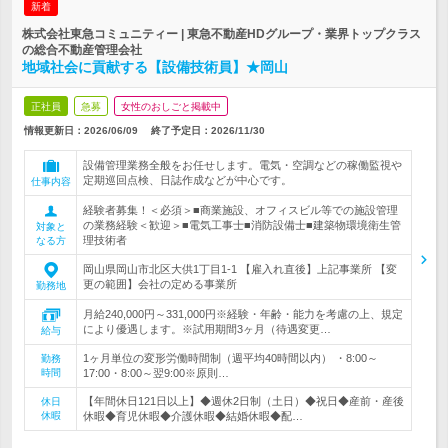
新着
株式会社東急コミュニティー | 東急不動産HDグループ・業界トップクラス
の総合不動産管理会社
地域社会に貢献する【設備技術員】★岡山
正社員
急募
女性のおしごと掲載中
情報更新日：2026/06/09
終了予定日：
2026/11/30
設備管理業務全般をお任せします。電気・空調などの稼働監視や
定期巡回点検、日誌作成などが中心です。
仕事内容
経験者募集！＜必須＞■商業施設、オフィスビル等での施設管理
の業務経験＜歓迎＞■電気工事士■消防設備士■建築物環境衛生管
対象と
理技術者
なる方
岡山県岡山市北区大供1丁目1-1 【雇入れ直後】上記事業所 【変
更の範囲】会社の定める事業所
勤務地
月給240,000円～331,000円※経験・年齢・能力を考慮の上、規定
により優遇します。※試用期間3ヶ月（待遇変更…
給与
1ヶ月単位の変形労働時間制（週平均40時間以内） ・8:00～
勤務
時間
17:00・8:00～翌9:00※原則…
【年間休日121日以上】◆週休2日制（土日）◆祝日◆産前・産後
休日
休暇
休暇◆育児休暇◆介護休暇◆結婚休暇◆配…