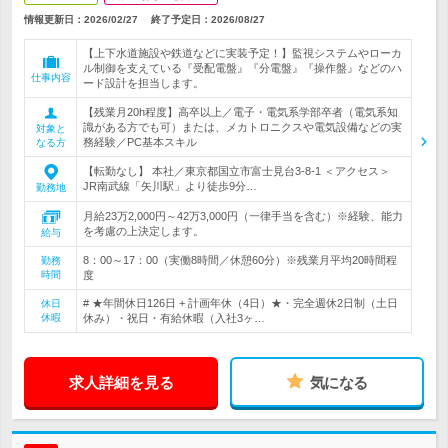
情報更新日：2026/02/27
終了予定日：
2026/08/27
【上下水道施設や鉄道などに実装予定！】監視システムやローカ
ル制御を支えている『受配電盤』『分電盤』『操作盤』などのハ
仕事内容
ード設計を担当します。
【残業月20h程度】高卒以上／電子・電気系学部卒者（電気系知
識がある方でも可）または、メカトロニクスや電気設備などの実
対象と
務経験／PC基本スキル
なる方
【転勤なし】 本社／東京都国立市富士見台3-8-1 ＜アクセス＞
JR南武線「矢川駅」より徒歩9分…
勤務地
月給23万2,000円～42万3,000円（一律手当を含む）※経験、能力
を考慮の上決定します。
給与
8：00～17：00（実働8時間／休憩60分）※残業月平均20時間程
勤務
時間
度
# ★年間休日126日 + 計画年休（4日）★・完全週休2日制（土日
休日
休暇
休み）・祝日・有給休暇（入社3ヶ…
求人詳細を見る
気になる