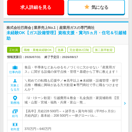
求人詳細を見る
気になる
株式会社巴商会 | 業界売上No.1｜産業用ガスの専門商社
未経験OK【ガス設備管理】資格支援・賞与5ヵ月・住宅＆引越補
助
正社員
職種・業種未経験OK
急募
完全週休2日制
第二新卒歓迎
情報更新日：2026/07/31
終了予定日：
2026/08/17
食品・半導体などあらゆるモノづくりに欠かせない『産業用ガ
ス』に関する設備の保守点検・管理＊基礎から丁寧に教えます！
仕事内容
＼初めての転職も応援中／★高卒以上★未経験・設備管理・保守
点検・機械に興味がある方大歓迎★専門商社で手に職をつけませ
対象と
んか？
なる方
〈U・Iターン歓迎〉引越費用＆敷金・礼金負担・家賃補助有 【茨
城・山梨・宮城・福島・兵庫・富山・熊…
勤務地
【高卒】月給228 500円～＋諸手当＋賞与年3回（平均5ヶ月分）
月給内訳）基本給：208 500円＋一律グローバル…
給与
370万円～640万円
初年度