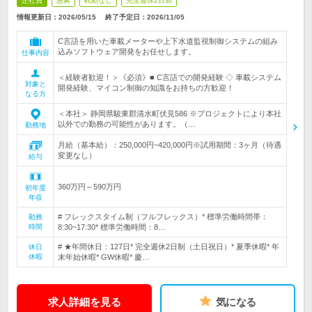
正社員
急募
転勤なし
完全週休2日制
情報更新日：2026/05/15
終了予定日：
2026/11/05
C言語を用いた車載メーターや上下水道監視制御システムの組み
込みソフトウェア開発をお任せします。
仕事内容
＜経験者歓迎！＞《必須》■ C言語での開発経験 ◇ 車載システム
対象と
開発経験、マイコン制御の知識をお持ちの方歓迎！
なる方
＜本社＞ 静岡県駿東郡清水町伏見586 ※プロジェクトにより本社
以外での勤務の可能性があります。（…
勤務地
月給（基本給）：250,000円~420,000円※試用期間：3ヶ月（待遇
変更なし）
給与
360万円～590万円
初年度
年収
# フレックスタイム制（フルフレックス）* 標準労働時間帯：
勤務
時間
8:30~17:30* 標準労働時間：8…
# ★年間休日：127日* 完全週休2日制（土日祝日）* 夏季休暇* 年
休日
休暇
末年始休暇* GW休暇* 慶…
求人詳細を見る
気になる