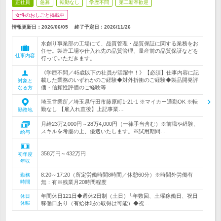
正社員
急募
転勤なし
学歴不問
第二新卒歓迎
女性のおしごと掲載中
情報更新日：2026/06/05
終了予定日：
2026/11/26
水創り事業部の工場にて、品質管理・品質保証に関する業務をお
任せ。製造工場や仕入れ先の品質管理、量産前の品質保証などを
仕事内容
行っていただきます。
《学歴不問／45歳以下の社員が活躍中！》【必須】仕事内容に記
載した業務のいずれかのご経験◆対外折衝のご経験◆製品開発評
対象と
価・信頼性評価のご経験等
なる方
埼玉営業所／埼玉県行田市藤原町1-21-1 ※マイカー通勤OK ※転
勤なし 【雇入れ直後】上記事業…
勤務地
月給23万2,000円～28万4,000円（一律手当含む）※前職や経験、
スキルを考慮の上、優遇いたします。※試用期間…
給与
358万円～432万円
初年度
年収
8:20～17:20（所定労働時間8時間／休憩60分）※時間外労働有
勤務
時間
無：有※残業月20時間程度
年間休日121日◆週休2日制（土日）└年数回、土曜稼働日、祝日
休日
休暇
稼働日あり（有給休暇の取得は可能）◆祝…