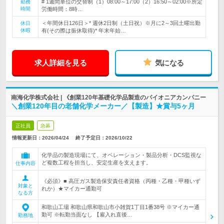
# 1週間単位の交替制（1）08:00～17:00（2）16:50～02:00※所定
勤務
時間
労働時間：8時…
＜年間休日126日＞* 週休2日制（土日祝）※月に2～3回土曜出勤
休日
休暇
有(その際は振休取得)* 年末年始…
求人詳細を見る
気になる
南海化学株式会社 | 《創業120年基礎化学品製造のパイオニアカンパニー
＼創業120年目の老舗化学メーカー／【製造】★賞与5ヶ月
正社員
急募
情報更新日：2026/04/24
終了予定日：
2026/10/22
化学品の製造現場にて、オペレーション・製品分析・DCS監視な
ど複数工程を担当し、安定生産を支えます。
仕事内容
《必須》■ 高圧ガス製造保安責任者資格（丙種・乙種・甲種いず
対象と
れか）★マイカー通勤可
なる方
和歌山工場 和歌山県和歌山市小雑賀1丁目1番38号 ※マイカー通
勤可 ※転勤当面なし 【雇入れ直後…
勤務地