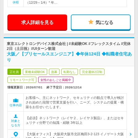
休暇
（12/29～1/4）* 年…
求人詳細を見る
気になる
東京エレクトロンデバイス株式会社 | #未経験OK #フレックスタイム #完休
2日（土日祝）#UIターン歓迎
大阪／【プリセールスエンジニア】◆年休124日 ◆転職者住宅あ
り
正社員
業種未経験OK
急募
転勤なし
完全週休2日制
リモートワーク可
女性のおしごと掲載中
情報更新日：2026/07/01
終了予定日：
2026/12/14
お客様へ、主にネットワーク、セキュリティの観点で導入が検討
され始めた段階で営業支援を行い、ニーズ、システムの提案・構
仕事内容
築をお任せいたします。
【必須】ネットワーク（レイヤ２、レイヤ３製品）、またはセキ
対象と
ュリティ分野での知識・経験 3年以上
なる方
【大阪オフィス】 大阪府大阪市北区梅田3-2-123 イノゲート大阪