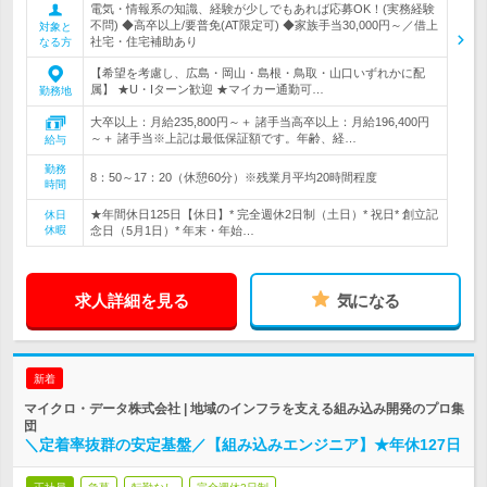
電気・情報系の知識、経験が少しでもあれば応募OK！(実務経験
不問) ◆高卒以上/要普免(AT限定可) ◆家族手当30,000円～／借上
対象と
社宅・住宅補助あり
なる方
【希望を考慮し、広島・岡山・島根・鳥取・山口いずれかに配
属】 ★U・Iターン歓迎 ★マイカー通勤可…
勤務地
大卒以上：月給235,800円～＋ 諸手当高卒以上：月給196,400円
～＋ 諸手当※上記は最低保証額です。年齢、経…
給与
勤務
8：50～17：20（休憩60分）※残業月平均20時間程度
時間
★年間休日125日【休日】* 完全週休2日制（土日）* 祝日* 創立記
休日
休暇
念日（5月1日）* 年末・年始…
求人詳細を見る
気になる
新着
マイクロ・データ株式会社 | 地域のインフラを支える組み込み開発のプロ集
団
＼定着率抜群の安定基盤／【組み込みエンジニア】★年休127日