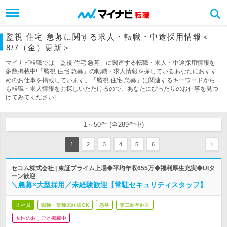
監視 住宅 急募に関する求人・転職・中途採用情報＜
8/7（金）更新＞
マイナビ転職では「監視 住宅 急募」に関連する転職・求人・中途採用情報を
多数掲載中!「監視 住宅 急募」の転職・求人情報を探しているあなたにおすす
めのお仕事を掲載しています。「監視 住宅 急募」に関連するキーワードから
も転職・求人情報をお探しいただけるので、あなたにぴったりのお仕事を見つ
けてみてください!
1～50件 (全289件中)
1
2
3
4
5
6
セコム株式会社 | 東証プライム上場◆平均年収655万◆福利厚生充実◆UIタ
ーン歓迎
＼急募×大型採用／未経験歓迎【常駐セキュリティスタッフ】
正社員
職種・業種未経験OK
急募
第二新卒歓迎
女性のおしごと掲載中