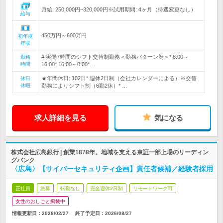
月給: 250,000円~320,000円※試用期間: 4ヶ月（待遇変更なし）
給与
450万円～600万円
初年度
年収
# 実働7時間のシフト交替制勤務＜勤務パターン例＞* 8:00～
勤務
時間
16:00* 16:00～0:00*…
★年間休日: 102日* 週休2日制（会社カレンダーによる）※交替
休日
休暇
勤務によりシフト制（6勤2休）* …
求人詳細を見る
気になる
株式会社広島銀行 | 創業1878年。地域を支える東証一部上場のリーディン
グバンク
〈広島〉【サイバーセキュリティ企画】責任者候補／経験者採用
正社員
急募
転勤なし
完全週休2日制
リモートワーク可
女性のおしごと掲載中
情報更新日：2026/02/27
終了予定日：
2026/08/27