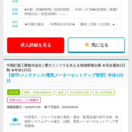
年収
■日勤（実働8時間／休憩1時間）・8:30～17:30■3交替制（実働7
勤務
時間
時間15分／休憩1時間）＜シ…
休日
★日勤の場合 ：年間休日123日★ 週休二日制（土日祝）●…
休暇
求人詳細を見る
気になる
中国計器工業株式会社 | 電力インフラを支える地域密着企業 ★完全週休2日
制 ★年休125日
【保守/メンテナンス/電気メーターセットアップ管理】年休125
日
正社員
職種・業種未経験OK
急募
完全週休2日制
第二新卒歓迎
女性のおしごと掲載中
情報更新日：2026/07/30
終了予定日：
2026/09/24
中国電力・グループ企業の電気・通信・配電設備の保守点検、制
御所システムデータ修正・試験、電気メーターのセットアップ管
仕事内容
理業務。