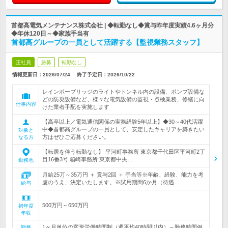
首都高電気メンテナンス株式会社 | ◆転勤なし◆賞与昨年度実績4.6ヶ月分
◆年休120日～◆家族手当有
首都高グループの一員として活躍する【監視業務スタッフ】
正社員
急募
転勤なし
情報更新日：2026/07/24
終了予定日：
2026/10/22
レインボーブリッジのライトやトンネル内の設備、ポンプ設備な
どの防災設備など、様々な電気設備の監視・点検業務、修繕に向
仕事内容
けた業者手配を実施します
【高卒以上／電気通信関係の実務経験5年以上】◆30～40代活躍
中◆首都高グループの一員として、安定したキャリアを築きたい
対象と
方はぜひご応募ください。
なる方
【転居を伴う転勤なし】 平河町事務所 東京都千代田区平河町2丁
目16番3号 箱崎事務所 東京都中央…
勤務地
月給25万～35万円 ＋ 賞与2回 ＋ 手当等※年齢、経験、能力を考
慮のうえ、決定いたします。※試用期間6か月（待遇…
給与
500万円～650万円
初年度
年収
1ヶ月単位の変形労働時間制（週平均40時間以内）～勤務時間例
勤務