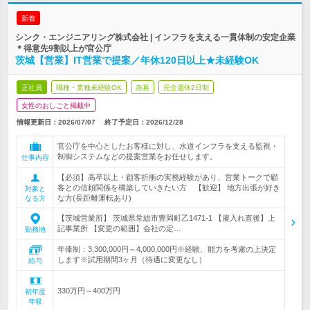
新着
シンク・エンジニアリング株式会社 | インフラを支える一貫体制の安定企業
＊得意先9割以上が官公庁
茨城【営業】IT営業で提案／年休120日以上★未経験OK
正社員
職種・業種未経験OK
急募
完全週休2日制
女性のおしごと掲載中
情報更新日：2026/07/07
終了予定日：
2026/12/28
官公庁を中心としたお客様に対し、水道インフラを支える監視・
制御システムなどの提案営業をお任せします。
仕事内容
【必須】高卒以上・顧客折衝の実務経験があり、営業トークで顧
客との信頼関係を構築していきたい方 【歓迎】 地方出張が好き
対象と
な方(長距離運転あり)
なる方
【茨城営業所】 茨城県常総市豊岡町乙1471-1 【雇入れ直後】上
記事業所 【変更の範囲】会社の定…
勤務地
年俸制：3,300,000円～4,000,000円※経験、能力を考慮の上決定
します※試用期間3ヶ月（待遇に変更なし）
給与
330万円～400万円
初年度
年収