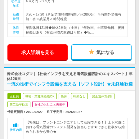
404万円～509万円
初年度
年収
8:20～17:20（所定労働時間8時間／休憩60分）※時間外労働有
勤務
時間
無：有※残業月20時間程度
年間休日121日◆週休2日制（土日）└年数回、土曜稼働日、祝日
休日
休暇
稼働日あり（有給休暇の取得は可能）◆祝…
求人詳細を見る
気になる
株式会社コダマ | 【社会インフラを支える電気設備設計のエキスパート】年
休126日
一流の技術でインフラ設備を支える【ソフト設計】★未経験歓迎
正社員
職種・業種未経験OK
急募
転勤なし
完全週休2日制
第二新卒歓迎
女性のおしごと掲載中
情報更新日：2026/02/27
終了予定日：
2026/08/27
【将来は、プラントエンジニアとして活躍できる！】上下水道に
おける電気設備のシステム開発を担当します★できる仕事から始
仕事内容
められるから安心★