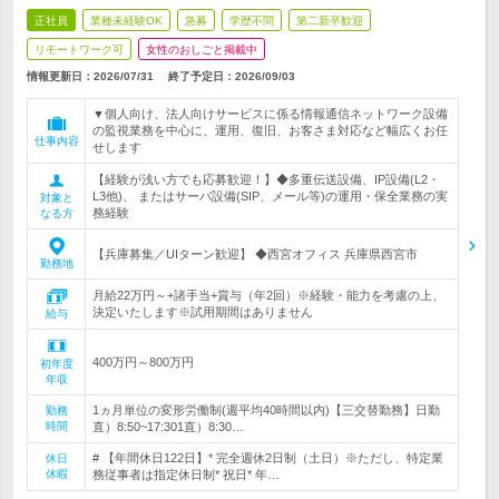
正社員
業種未経験OK
急募
学歴不問
第二新卒歓迎
リモートワーク可
女性のおしごと掲載中
情報更新日：2026/07/31
終了予定日：
2026/09/03
▼個人向け、法人向けサービスに係る情報通信ネットワーク設備
の監視業務を中心に、運用、復旧、お客さま対応など幅広くお任
仕事内容
せします
【経験が浅い方でも応募歓迎！】◆多重伝送設備、IP設備(L2・
L3他)、 またはサーバ設備(SIP、メール等)の運用・保全業務の実
対象と
務経験
なる方
【兵庫募集／UIターン歓迎】 ◆西宮オフィス 兵庫県西宮市
勤務地
月給22万円～+諸手当+賞与（年2回）※経験・能力を考慮の上、
決定いたします※試用期間はありません
給与
400万円～800万円
初年度
年収
1ヵ月単位の変形労働制(週平均40時間以内)【三交替勤務】日勤
勤務
時間
直）8:50~17:301直）8:30…
# 【年間休日122日】* 完全週休2日制（土日）※ただし、特定業
休日
休暇
務従事者は指定休日制* 祝日* 年…