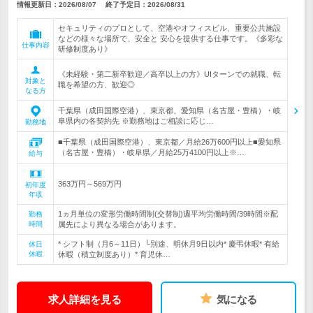
情報更新日：2026/08/07
終了予定日：
2026/08/31
セキュリティのプロとして、空港やオフィスビル、重要公共施設
などの様々な場所で、安全と 安心を提供する仕事です。《多彩な
仕事内容
研修制度あり》
《未経験・第二新卒歓迎／高卒以上の方》UIターンでの就職、転
対象と
職を希望の方、歓迎◎
なる方
千葉県（成田国際空港）、東京都、愛知県（名古屋・豊橋）・岐
阜県内の各契約先 ※勤務地はご相談に応じ…
勤務地
■千葉県（成田国際空港）、東京都／月給26万600円以上■愛知県
（名古屋・豊橋）・岐阜県／月給25万4100円以上※…
給与
363万円～569万円
初年度
年収
1ヵ月単位の変形労働時間制(交替制)週平均労働時間/39時間※配
勤務
時間
属先により異なる場合があります。
* シフト制（月6～11日）└別途、明休月9日以内* 慶弔休暇* 有給
休日
休暇
休暇（積立制度あり）* 育児休…
求人詳細を見る
気になる