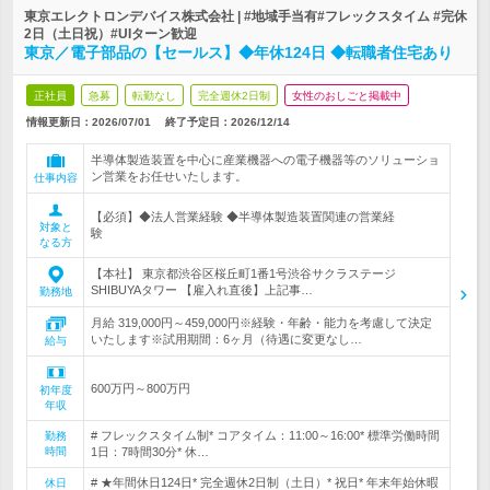
東京エレクトロンデバイス株式会社 | #地域手当有#フレックスタイム #完休
2日（土日祝）#UIターン歓迎
東京／電子部品の【セールス】◆年休124日 ◆転職者住宅あり
正社員
急募
転勤なし
完全週休2日制
女性のおしごと掲載中
情報更新日：2026/07/01
終了予定日：
2026/12/14
半導体製造装置を中心に産業機器への電子機器等のソリューショ
ン営業をお任せいたします。
仕事内容
【必須】◆法人営業経験 ◆半導体製造装置関連の営業経
対象と
験
なる方
【本社】 東京都渋谷区桜丘町1番1号渋谷サクラステージ
SHIBUYAタワー 【雇入れ直後】上記事…
勤務地
月給 319,000円～459,000円※経験・年齢・能力を考慮して決定
いたします※試用期間：6ヶ月（待遇に変更なし…
給与
600万円～800万円
初年度
年収
# フレックスタイム制* コアタイム：11:00～16:00* 標準労働時間
勤務
時間
1日：7時間30分* 休…
# ★年間休日124日* 完全週休2日制（土日）* 祝日* 年末年始休暇
休日