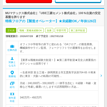
MUマテックス株式会社 | 「UBE三菱セメント株式会社」100％出資の安定
基盤を誇ります
特殊フロアの【製造オペレーター】★未経験OK／年休126日
正社員
職種・業種未経験OK
急募
学歴不問
第二新卒歓迎
情報更新日：2026/07/28
終了予定日：
2027/01/18
オフィスや学校等の床下に使われる「OAフロア」の製造業務。
機械操作やライン監視、フォークリフトでの運搬等をお任せしま
仕事内容
す。
【業界＆職種未経験大歓迎！】★第二新卒歓迎★完全人柄重視の
対象と
ポテンシャル採用です！
なる方
＜生産本部 富士工場＞ 静岡県富士市五貫島字浜添704-65 ※将来
的に東京・大阪への転勤の可能性…
勤務地
月給：240,000円～330,000円（一律手当含む）※経験・年齢・資
格など考慮し優遇いたします※試用期間6ヶ月あ…
給与
340万円～450万円
初年度
年収