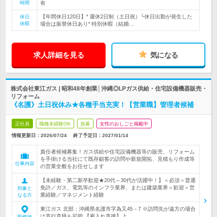
時間
有
【年間休日120日】* 週休2日制（土日祝）└休日出勤が発生した
休日
休暇
場合は振替休日あり* 特別休暇（結婚…
求人詳細を見る
気になる
株式会社東江ガス | 昭和48年創業│沖縄◎LPガス供給・住宅設備機器販売・
リフォーム
《名護》土日祝休み★各種手当充実！【営業職】管理者候補
正社員
職種未経験OK
急募
女性のおしごと掲載中
情報更新日：2026/07/24
終了予定日：
2027/01/14
責任者候補募集！ガス供給や住宅設備機器等の販売、リフォーム
を手掛ける当社にて既存顧客の訪問や新規開拓、見積もり作成等
仕事内容
の営業全般をお任せします
【未経験・第二新卒歓迎★20代～30代が活躍中！】＜必須＞普通
免許／ガス、電気等のインフラ業界、または建築業界＜歓迎＞営
対象と
業経験／マネジメント経験
なる方
東江ガス 北部：沖縄県名護市字為又45－7 ※訪問先が遠方の場合
は直行直帰も可能 【雇入れ直後】上…
勤務地