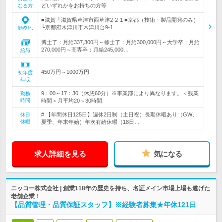
どいずれかをお持ちの方等
なる方
■滋賀 └滋賀県草津市西草津2-2-1 ■京都（技術・製品開発のみ）
└京都府木津川市木津川台9-1
勤務地
博士了：月給337,300円～修士了：月給300,000円～大学卒：月給
270,000円～高専卒：月給245,000…
給与
450万円～1000万円
初年度
年収
9：00～17：30（休憩60分）※事業部により異なります。＜残業
勤務
時間
時間＞月平均20～30時間
# 【年間休日125日】週休2日制（土日祝）長期休暇あり（GW、
休日
休暇
夏季、年末年始）年次有給休暇（18日…
求人詳細を見る
気になる
ニッコー株式会社 | 創業118年の歴史を持ち、名証メイン市場上場も遂げた
老舗企業！
【品質管理・品質保証スタッフ】※経験者募集★年休121日