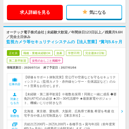
求人詳細を見る
気になる
オーテック電子株式会社 | 未経験大歓迎／年間休日123日以上／残業月9.6H
／完全土日休み
監視カメラ等セキュリティシステムの【法人営業】*賞与5.6ヶ月
正社員
職種・業種未経験OK
急募
学歴不問
完全週休2日制
第二新卒歓迎
女性のおしごと掲載中
情報更新日：2026/07/14
終了予定日：
2027/01/04
【研修＆サポート体制充実】官公庁や空港などを守るセキュリテ
ィシステム（監視カメラ・赤外線センサー・生体認証など）のル
仕事内容
ート営業をお任せします。
【未経験・第二新卒歓迎】※複数名採用！同期と一緒に成長 ◆要
免許(AT可)のみ必須 ★20～30代活躍中 ★最新家電やガジェッ
対象と
ト、機械いじりが好きな方
なる方
北海道、東京都、愛知県、大阪府、広島県で募集 希望を考慮 住
宅手当や借上社宅制度あり 【東京本社】…
勤務地
月給21万200円～26万8,200円＋各種手当＋賞与年2回（前年度実
績5.5ヶ月分）※残業代は全額支給します（1分…
給与