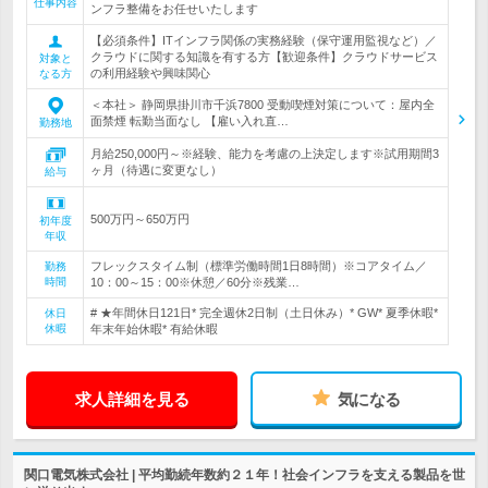
仕事内容
ンフラ整備をお任せいたします
【必須条件】ITインフラ関係の実務経験（保守運用監視など）／
クラウドに関する知識を有する方【歓迎条件】クラウドサービス
対象と
の利用経験や興味関心
なる方
＜本社＞ 静岡県掛川市千浜7800 受動喫煙対策について：屋内全
面禁煙 転勤当面なし 【雇い入れ直…
勤務地
月給250,000円～※経験、能力を考慮の上決定します※試用期間3
ヶ月（待遇に変更なし）
給与
500万円～650万円
初年度
年収
フレックスタイム制（標準労働時間1日8時間）※コアタイム／
勤務
時間
10：00～15：00※休憩／60分※残業…
# ★年間休日121日* 完全週休2日制（土日休み）* GW* 夏季休暇*
休日
休暇
年末年始休暇* 有給休暇
求人詳細を見る
気になる
関口電気株式会社 | 平均勤続年数約２１年！社会インフラを支える製品を世