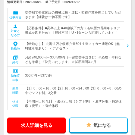
情報更新日：2026/06/26
終了予定日：
2026/12/17
交替制で発電施設の機械点検・運転・監視作業を担当していただ
きます【経験は一切不要です】
仕事内容
【応募条件】■高卒以上 ■40歳以下の方（若年層の長期キャリア
対象と
形成を図るため）【経験不問】U・Iターンも応援しています！
なる方
【転勤なし】 北海道苫小牧市弁天504-4 ※マイカー通勤OK（無
料駐車場あり） ＜アクセス＞ 「…
勤務地
月給248,000円～333,500円（一律交替手当含む）※経験・年齢な
どを考慮して決定いたします。※試用期間3ヶ月…
給与
355万円～537万円
初年度
年収
【1】8：00～16：00【2】16：00～24：00【3】0：00～8：00の
勤務
時間
中でシフト制。3交替…
【年間休日107日】・週休2日制（シフト制）・夏季休暇・特別休
休日
休暇
暇（慶弔）・有給休暇
求人詳細を見る
気になる