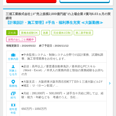
三浦工業株式会社 | #"売上規模2,000億円超"の上場企業 #賞与6.03ヵ月の実
績有
【計装設計・施工管理】#手当・福利厚生充実 ≪大阪勤務≫
正社員
業種未経験OK
急募
完全週休2日制
第二新卒歓迎
女性のおしごと掲載中
情報更新日：2026/05/22
終了予定日：
2026/11/12
■中央監視システム・制御システム分野での設計業務、試運転調
整、施工管理業務をお任せします。
仕事内容
■必須：高卒以上／要普通自動車免許／基本的なPCスキル
（Word・Excel）／本求人の業務内容と類似の業務経験をお持ち
対象と
の方
なる方
■大阪支店： 大阪府東大阪市西石切町7丁目5-1 三浦大阪ビル2Ｆ
■補足： U・Iターン歓迎／…
勤務地
■月給：280,000円 ～ 500,000円 ＋ 諸手当※月給に関しては、経
験・能力・年齢などを 考慮のうえ、当社…
給与
650万円～1050万円
初年度
年収