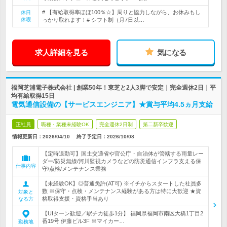
# 【有給取得率ほぼ100％☆】周りと協力しながら、お休みもし
休日
休暇
っかり取れます！# シフト制（月7日以…
求人詳細を見る
気になる
福岡芝浦電子株式会社 | 創業50年！東芝と2人3脚で安定｜完全週休2日｜平
均有給取得15日
電気通信設備の【サービスエンジニア】★賞与平均4.5ヵ月支給
正社員
職種・業種未経験OK
完全週休2日制
第二新卒歓迎
情報更新日：2026/04/10
終了予定日：
2026/10/08
【定時退勤可】国土交通省や官公庁・自治体が管轄する雨量レー
ダー/防災無線/河川監視カメラなどの防災通信インフラ支える保
仕事内容
守/点検/メンテナンス業務
【未経験OK】◎普通免許(AT可) ※イチからスタートした社員多
数 ※保守・点検・メンテナンス経験がある方は特に大歓迎 ★資
対象と
格取得支援・資格手当あり
なる方
【UIターン歓迎／駅チカ徒歩1分】 福岡県福岡市南区大橋1丁目2
番19号 伊藤ビル3F ※マイカー…
勤務地