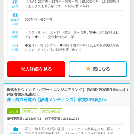
【月給】20万円～23万円＋深夜手当（15,000円/月～16,800円/月
※あくまでも目安額です）＆賞与2回※年齢…
給与
350万円～450万円
初年度
年収
＜シフト制＞8：30～17：0017：00～翌8：30◆◇原則定時退社
勤務
時間
です◇◆シフト交代制のため、業…
◆週休2日制（シフト）◆有給休暇※年10日以上の取得実績があ
休日
休暇
ります。# ＜1ヶ月の勤務形態（例）＞ …
求人詳細を見る
気になる
株式会社ウィンド・パワー・エンジニアリング | 【WIND POWER Group】/
経験者採用/転勤なし
洋上風力発電の【設備メンテナンス】家賃80%負担☆
正社員
転勤なし
第二新卒歓迎
情報更新日：2026/07/03
終了予定日：
2026/12/24
洋上・陸上風力発電の監視・メンテナンス業務を担当。国内トッ
プクラスの技術を習得し、クリーンエネルギーに貢献します。
仕事内容