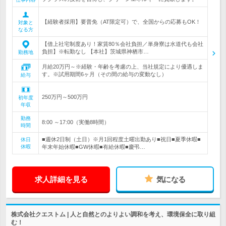
【経験者採用】要普免（AT限定可）で、全国からの応募もOK！
対象と
なる方
【借上社宅制度あり！家賃80％会社負担／単身寮は水道代も会社
負担】※転勤なし 【本社】茨城県神栖市…
勤務地
月給20万円～※経験・年齢を考慮の上、当社規定により優遇しま
す。※試用期間6ヶ月（その間の給与の変動なし）
給与
250万円～500万円
初年度
年収
勤務
8:00 ～17:00（実働8時間）
時間
■週休2日制（土日）※月1回程度土曜出勤あり■祝日■夏季休暇■
休日
休暇
年末年始休暇■GW休暇■有給休暇■慶弔…
求人詳細を見る
気になる
株式会社クエストム | 人と自然とのよりよい調和を考え、環境保全に取り組
む！