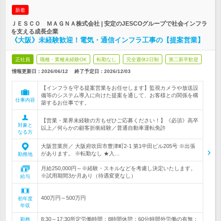
新着
ＪＥＳＣＯ ＭＡＧＮＡ株式会社 | 安定のJESCOグループで社会インフラ
を支える成長企業
《大阪》未経験歓迎！電気・通信インフラ工事の【提案営業】
正社員
職種・業種未経験OK
転勤なし
完全週休2日制
第二新卒歓迎
情報更新日：2026/06/12
終了予定日：
2026/12/03
【インフラを守る提案営業をお任せします】監視カメラや放送設
備等のシステム導入に向けた提案を通して、お客様との関係を構
仕事内容
築するお仕事です。
【営業・業界未経験の方もぜひご応募ください！】《必須》高卒
対象と
以上／何らかの顧客折衝経験／普通自動車運転免許
なる方
大阪営業所／ 大阪府吹田市豊津町2-1 第1中田ビル205号 ※出張
があります。 ※転勤なし ★入…
勤務地
月給250,000円～※経験・スキルなどを考慮し決定いたします。
※試用期間3か月あり（待遇変更なし）
給与
400万円～500万円
初年度
年収
8:30～17:30所定労働時間：8時間休憩：60分時間外労働の有無：
勤務