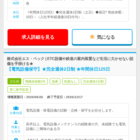
時間
有
《年間休日123日》◆完全週休2日制（土日）◆祝日* 有給休暇：
休日
休暇
10日～（入社半年経過後10日付与）…
求人詳細を見る
気になる
株式会社エス・ペック | ETC設備や鉄道の案内装置など生活に欠かせない設
備を手掛ける★
【電気設備保守】★完全週休2日制 ★年間休日125日
正社員
職種未経験OK
急募
転勤なし
完全週休2日制
第二新卒歓迎
情報更新日：2026/06/26
終了予定日：
2026/12/17
電気設備・発電設備の試験・点検・保守をお任せします。
仕事内容
高卒以上、電気設備メンテナンスの経験者の方、未経験でも電気
対象と
設備にご興味のある方
なる方