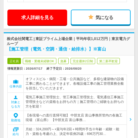
求人詳細を見る
気になる
株式会社関電工 | 東証プライム上場企業｜平均年収1,012万円｜東京電力グ
ループ
【施工管理（電気・空調・通信・給排水）】※富山
正社員
職種・業種未経験OK
急募
完全週休2日制
第二新卒歓迎
情報更新日：2026/07/17
終了予定日：
2026/08/20
オフィスビル・病院・工場・公共施設など、多様な建築物の設備
工事に携わることができます。各種設備工事の施工管理業務全般
仕事内容
を担当していただきます。
電気工事施工管理技士、管工事施工管理技士、電気通信工事施工
管理技士などの資格をお持ちの方｜施工管理のご経験をお持ちの
対象と
方を歓迎！
なる方
【各現場への直行直帰可能】 中部支店 富山事務所管内の各施工
現場 （富山県） 【中部支店 富山事務…
勤務地
月給：324,200円～+賞与年2回＋時間外手当※年齢・経験・能
力・資格を考慮の上、決定年収例25歳：696万円30…
給与