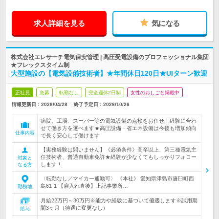
求人詳細を見る
気になる
株式会社エレサーチ電気保安管理 | 高圧受電設備のプロフェッショナル集団
★フレックスタイム制
大型施設の【電気設備技術者】★年間休日120日★UIターン歓迎
正社員
急募
転勤なし
完全週休2日制
女性のおしごと掲載中
情報更新日：2026/04/28
終了予定日：
2026/10/26
病院、工場、スーパー等の電気設備の点検をお任せ！経験に合わ
せて働き方を選べます★高圧設備・省エネ設備は今後も増加傾向
仕事内容
で長く安心して働けます
【実務経験は問いません】《必須条件》高卒以上、第三種電気主
任技術者、普通自動車免許★経験が少なくてもしっかりフォロー
対象と
します！
なる方
〈転勤なし／マイカー通勤可〉 《本社》 愛知県津島市唐臼町西
島61-1 【雇入れ直後】上記事業所…
勤務地
月給22万円～30万円※能力や経験に基づいて優遇します※試用期
間3ヶ月（待遇に変更なし）
給与