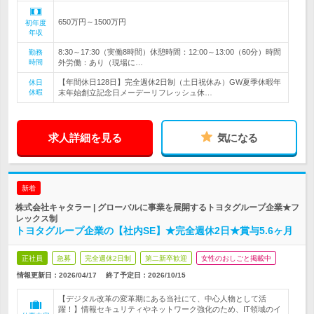
650万円～1500万円
初年度
年収
8:30～17:30（実働8時間）休憩時間：12:00～13:00（60分）時間
勤務
時間
外労働：あり（現場に…
【年間休日128日】完全週休2日制（土日祝休み）GW夏季休暇年
休日
休暇
末年始創立記念日メーデーリフレッシュ休…
求人詳細を見る
気になる
新着
株式会社キャタラー | グローバルに事業を展開するトヨタグループ企業★フ
レックス制
トヨタグループ企業の【社内SE】★完全週休2日★賞与5.6ヶ月
正社員
急募
完全週休2日制
第二新卒歓迎
女性のおしごと掲載中
情報更新日：2026/04/17
終了予定日：
2026/10/15
【デジタル改革の変革期にある当社にて、中心人物として活
躍！】情報セキュリティやネットワーク強化のため、IT領域のイ