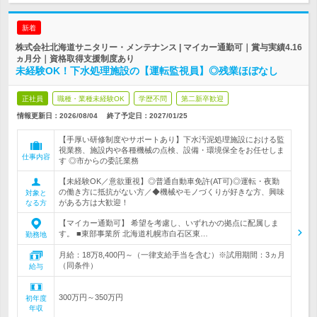
新着
株式会社北海道サニタリー・メンテナンス | マイカー通勤可｜賞与実績4.16
ヵ月分｜資格取得支援制度あり
未経験OK！下水処理施設の【運転監視員】◎残業ほぼなし
正社員
職種・業種未経験OK
学歴不問
第二新卒歓迎
情報更新日：2026/08/04
終了予定日：
2027/01/25
【手厚い研修制度やサポートあり】下水汚泥処理施設における監
視業務、施設内や各種機械の点検、設備・環境保全をお任せしま
仕事内容
す ◎市からの委託業務
【未経験OK／意欲重視】◎普通自動車免許(AT可)◎運転・夜勤
の働き方に抵抗がない方／◆機械やモノづくりが好きな方、興味
対象と
がある方は大歓迎！
なる方
【マイカー通勤可】 希望を考慮し、いずれかの拠点に配属しま
す。 ■東部事業所 北海道札幌市白石区東…
勤務地
月給：18万8,400円～（一律支給手当を含む）※試用期間：3ヵ月
（同条件）
給与
300万円～350万円
初年度
年収