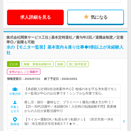
求人詳細を見る
気になる
株式会社関東サービス工社 | 基本定時退社／賞与年2回／退職金制度／定着
率◎／副業も可能
水の【モニター監視】基本室内＆座り仕事◆9割以上が未経験入
社
正社員
職種・業種未経験OK
急募
第二新卒歓迎
女性のおしごと掲載中
情報更新日：2026/07/31
終了予定日：
2026/10/01
【未経験入社9割/自治体案件中心】地域の水を守る浄水場でモニ
ター監視が中心のお仕事です！シンプルな作業で安心。
仕事内容
推し活・旅行・趣味など、プライベート優先の働き方が叶う！
【20～30代活躍中／未経験OK！入社時の知識経験不問】異業種
対象と
からの入社が多数活躍中◎
なる方
【マイカー通勤OK／転居を伴う転勤ナシ】 《所沢市第一浄水
場》 埼玉県所沢市宮本町2-7-7 ★マ…
勤務地