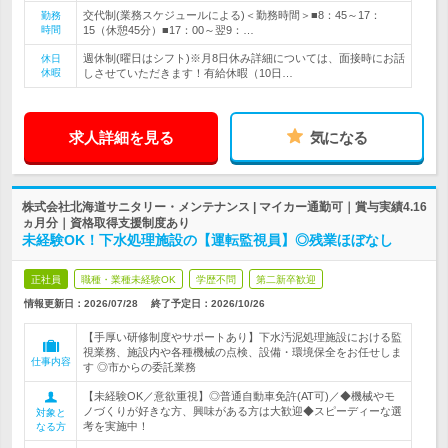
交代制(業務スケジュールによる)＜勤務時間＞■8：45～17：
勤務
時間
15（休憩45分）■17：00～翌9：…
週休制(曜日はシフト)※月8日休み詳細については、面接時にお話
休日
休暇
しさせていただきます！有給休暇（10日…
求人詳細を見る
気になる
株式会社北海道サニタリー・メンテナンス | マイカー通勤可｜賞与実績4.16
ヵ月分｜資格取得支援制度あり
未経験OK！下水処理施設の【運転監視員】◎残業ほぼなし
正社員
職種・業種未経験OK
学歴不問
第二新卒歓迎
情報更新日：2026/07/28
終了予定日：
2026/10/26
【手厚い研修制度やサポートあり】下水汚泥処理施設における監
視業務、施設内や各種機械の点検、設備・環境保全をお任せしま
仕事内容
す ◎市からの委託業務
【未経験OK／意欲重視】◎普通自動車免許(AT可)／◆機械やモ
ノづくりが好きな方、興味がある方は大歓迎◆スピーディーな選
対象と
考を実施中！
なる方