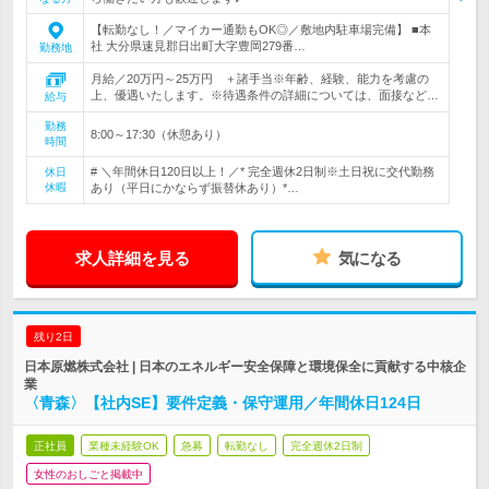
【転勤なし！／マイカー通勤もOK◎／敷地内駐車場完備】 ■本
社 大分県速見郡日出町大字豊岡279番…
勤務地
月給／20万円～25万円 ＋諸手当※年齢、経験、能力を考慮の
上、優遇いたします。※待遇条件の詳細については、面接など…
給与
勤務
8:00～17:30（休憩あり）
時間
# ＼年間休日120日以上！／* 完全週休2日制※土日祝に交代勤務
休日
休暇
あり（平日にかならず振替休あり）*…
求人詳細を見る
気になる
残り2日
日本原燃株式会社 | 日本のエネルギー安全保障と環境保全に貢献する中核企
業
〈青森〉【社内SE】要件定義・保守運用／年間休日124日
正社員
業種未経験OK
急募
転勤なし
完全週休2日制
女性のおしごと掲載中