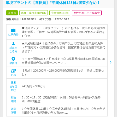
環境プラントの【運転員】#年間休日123日#残業少なめ！
正社員
職種・業種未経験OK
完全週休2日制
女性のおしごと掲載中
情報更新日：2026/05/01
終了予定日：
2026/10/29
◆清掃センター（環境プラント）内における「浸出水処理施設の
運転管理」「粗大ごみ処理施設の運転管理」のいずれかの業務を
仕事内容
お任せ。
★未経験歓迎★【必須条件】◎高卒以上 ◎普通自動車運転免許
（AT限定可）◎業務に必要な資格、国家資格は会社負担で取得で
対象と
きます！
なる方
マイカー通勤OK！／駐車場あり◎ □福井県越前市勾当原町86-28
南越清掃組合第2清掃センター内…
勤務地
【月給】200,000円～260,000円※試用期間3ヶ月（待遇に変更な
し）
給与
240万円～338万円
初年度
年収
8：30～17：30（実働8時間）休憩：60分月平均時間外労働時
勤務
時間
間：8時間程度
# ◇年間休日 123日# ◇完全週休2日制（土日祝休み）◇年末年始
休日
休暇
4日間◇6ヶ月経過後の年次有給休…