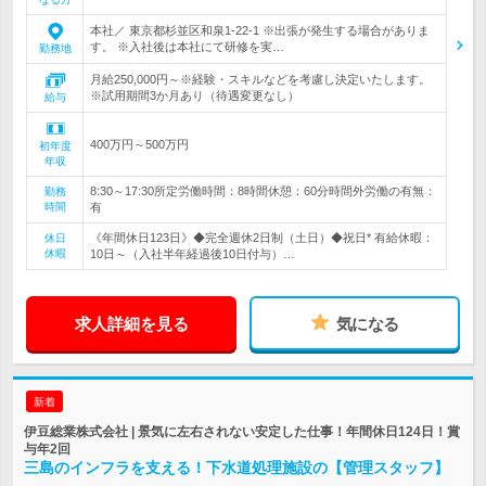
本社／ 東京都杉並区和泉1-22-1 ※出張が発生する場合がありま
す。 ※入社後は本社にて研修を実…
勤務地
月給250,000円～※経験・スキルなどを考慮し決定いたします。
※試用期間3か月あり（待遇変更なし）
給与
400万円～500万円
初年度
年収
8:30～17:30所定労働時間：8時間休憩：60分時間外労働の有無：
勤務
時間
有
《年間休日123日》◆完全週休2日制（土日）◆祝日* 有給休暇：
休日
休暇
10日～（入社半年経過後10日付与）…
求人詳細を見る
気になる
新着
伊豆総業株式会社 | 景気に左右されない安定した仕事！年間休日124日！賞
与年2回
三島のインフラを支える！下水道処理施設の【管理スタッフ】