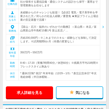
社が保有する通信設備・通信システムの設計から保守・運用まで
仕事内容
管理業務をお任せします
未経験からのチャレンジも歓迎！【必須】電気・電子系学科を卒
業された方／何らかの社会人経験／要普免 ★東証プライム上場企
対象と
業の安定基盤で活躍！
なる方
【富山・石川・福井のいずれかでの勤務】 ＜富山県＞ 本店／富
山県富山市牛島町15番1号 富山支店／…
勤務地
月給200,000円～※これまでのスキル・経験などを加味して決定
します。※試用期間6か月（待遇の変更なし）
給与
350万円～550万円
初年度
年収
8:40～17:20（実働7時間40分／休憩60分）※残業月平均21時間※
勤務
時間
フレックスタイム制あり
* 週休2日制* 祝日* 年末年始（12/29～1/3）* 創立記念休日* 年次
休日
休暇
有給休暇（半日休暇制…
求人詳細を見る
気になる