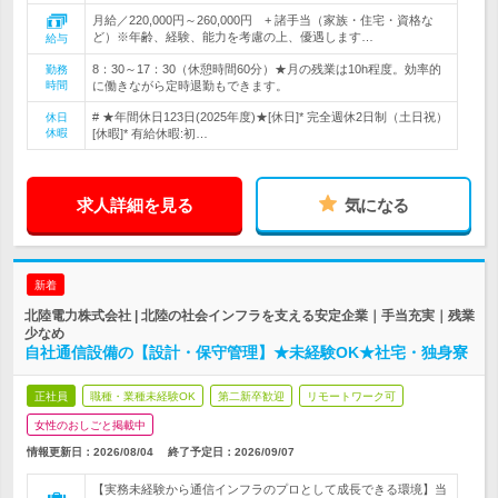
月給／220,000円～260,000円 + 諸手当（家族・住宅・資格な
ど）※年齢、経験、能力を考慮の上、優遇します…
給与
8：30～17：30（休憩時間60分）★月の残業は10h程度。効率的
勤務
時間
に働きながら定時退勤もできます。
# ★年間休日123日(2025年度)★[休日]* 完全週休2日制（土日祝）
休日
休暇
[休暇]* 有給休暇:初…
求人詳細を見る
気になる
新着
北陸電力株式会社 | 北陸の社会インフラを支える安定企業｜手当充実｜残業
少なめ
自社通信設備の【設計・保守管理】★未経験OK★社宅・独身寮
正社員
職種・業種未経験OK
第二新卒歓迎
リモートワーク可
女性のおしごと掲載中
情報更新日：2026/08/04
終了予定日：
2026/09/07
【実務未経験から通信インフラのプロとして成長できる環境】当