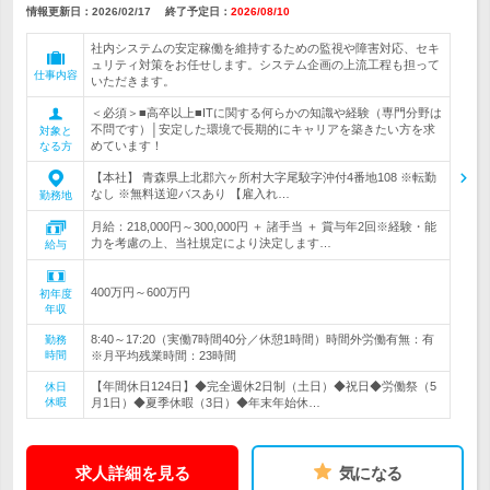
情報更新日：2026/02/17
終了予定日：
2026/08/10
社内システムの安定稼働を維持するための監視や障害対応、セキ
ュリティ対策をお任せします。システム企画の上流工程も担って
仕事内容
いただきます。
＜必須＞■高卒以上■ITに関する何らかの知識や経験（専門分野は
不問です）│安定した環境で長期的にキャリアを築きたい方を求
対象と
めています！
なる方
【本社】 青森県上北郡六ヶ所村大字尾駮字沖付4番地108 ※転勤
なし ※無料送迎バスあり 【雇入れ…
勤務地
月給：218,000円～300,000円 ＋ 諸手当 ＋ 賞与年2回※経験・能
力を考慮の上、当社規定により決定します…
給与
400万円～600万円
初年度
年収
8:40～17:20（実働7時間40分／休憩1時間）時間外労働有無：有
勤務
時間
※月平均残業時間：23時間
【年間休日124日】◆完全週休2日制（土日）◆祝日◆労働祭（5
休日
休暇
月1日）◆夏季休暇（3日）◆年末年始休…
求人詳細を見る
気になる