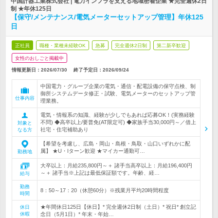
中国計器工業株式会社 | 電力インフラを支える地域密着企業 ★完全週休2日
制 ★年休125日
【保守/メンテナンス/電気メーターセットアップ管理】年休125
日
正社員
職種・業種未経験OK
急募
完全週休2日制
第二新卒歓迎
女性のおしごと掲載中
情報更新日：2026/07/30
終了予定日：
2026/09/24
中国電力・グループ企業の電気・通信・配電設備の保守点検、制
御所システムデータ修正・試験、電気メーターのセットアップ管
仕事内容
理業務。
電気・情報系の知識、経験が少しでもあれば応募OK！(実務経験
不問) ◆高卒以上/要普免(AT限定可) ◆家族手当30,000円～／借上
対象と
社宅・住宅補助あり
なる方
【希望を考慮し、広島・岡山・島根・鳥取・山口いずれかに配
属】 ★U・Iターン歓迎 ★マイカー通勤可…
勤務地
大卒以上：月給235,800円～＋ 諸手当高卒以上：月給196,400円
～＋ 諸手当※上記は最低保証額です。年齢、経…
給与
勤務
8：50～17：20（休憩60分）※残業月平均20時間程度
時間
★年間休日125日【休日】* 完全週休2日制（土日）* 祝日* 創立記
休日
休暇
念日（5月1日）* 年末・年始…