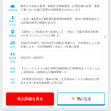
都市ガス供給を監視・制御する無線通信・計装設備の設置、更新
工事における施工管理や点検業務をお任せします。
仕事内容
＜必須＞■高卒以上■普通自動車免許■電気・通信の基礎知識また
対象と
は設備点検等の経験がある方
なる方
【原則として転居を伴う転勤なし】 ＜本社＞ 大阪市西区京町堀
1-4-16 センチュリービル3階 【…
勤務地
月給227,620円～258,910円※経験を考慮の上、社内規定により決
定致します。※試用期間3ヶ月あり（待遇に変更…
給与
439万円～500万円
初年度
年収
【フレックスタイム制】標準労働時間1日7時間40分コアタイムな
勤務
時間
し休憩60分＜標準的な労働時間帯＞9:…
【年間休日121日】* 週休2日制（土日祝休み）※その他会社が指
休日
休暇
定する日* 年末年始休暇* 記念日休…
求人詳細を見る
気になる