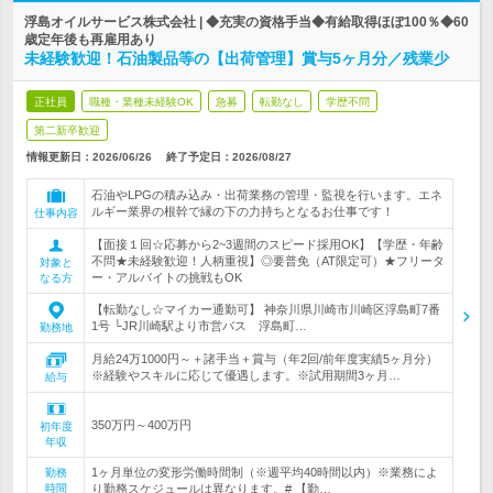
浮島オイルサービス株式会社 | ◆充実の資格手当◆有給取得ほぼ100％◆60
歳定年後も再雇用あり
未経験歓迎！石油製品等の【出荷管理】賞与5ヶ月分／残業少
正社員
職種・業種未経験OK
急募
転勤なし
学歴不問
第二新卒歓迎
情報更新日：2026/06/26
終了予定日：
2026/08/27
石油やLPGの積み込み・出荷業務の管理・監視を行います。エネ
ルギー業界の根幹で縁の下の力持ちとなるお仕事です！
仕事内容
【面接１回☆応募から2~3週間のスピード採用OK】【学歴・年齢
不問★未経験歓迎！人柄重視】◎要普免（AT限定可）★フリータ
対象と
ー・アルバイトの挑戦もOK
なる方
【転勤なし☆マイカー通勤可】 神奈川県川崎市川崎区浮島町7番
1号 └JR川崎駅より市営バス 浮島町…
勤務地
月給24万1000円～＋諸手当＋賞与（年2回/前年度実績5ヶ月分）
※経験やスキルに応じて優遇します。※試用期間3ヶ月…
給与
350万円～400万円
初年度
年収
1ヶ月単位の変形労働時間制（※週平均40時間以内）※業務によ
勤務
時間
り勤務スケジュールは異なります。# 【勤…