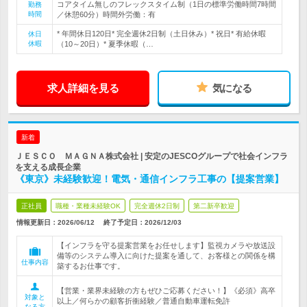
コアタイム無しのフレックスタイム制（1日の標準労働時間7時間
勤務
時間
／休憩60分）時間外労働：有
* 年間休日120日* 完全週休2日制（土日休み）* 祝日* 有給休暇
休日
休暇
（10～20日）* 夏季休暇（…
求人詳細を見る
気になる
新着
ＪＥＳＣＯ ＭＡＧＮＡ株式会社 | 安定のJESCOグループで社会インフラ
を支える成長企業
《東京》未経験歓迎！電気・通信インフラ工事の【提案営業】
正社員
職種・業種未経験OK
完全週休2日制
第二新卒歓迎
情報更新日：2026/06/12
終了予定日：
2026/12/03
【インフラを守る提案営業をお任せします】監視カメラや放送設
備等のシステム導入に向けた提案を通して、お客様との関係を構
仕事内容
築するお仕事です。
【営業・業界未経験の方もぜひご応募ください！】《必須》高卒
対象と
以上／何らかの顧客折衝経験／普通自動車運転免許
なる方