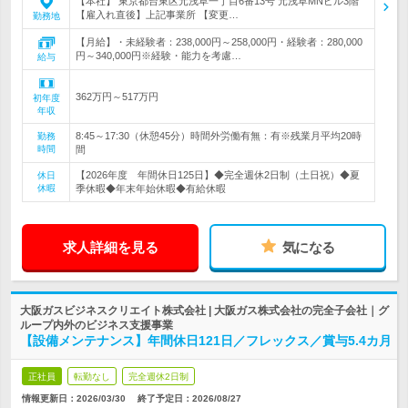
【本社】 東京都台東区元浅草一丁目6番13号 元浅草MNビル3階
【雇入れ直後】上記事業所 【変更…
勤務地
【月給】・未経験者：238,000円～258,000円・経験者：280,000
円～340,000円※経験・能力を考慮…
給与
362万円～517万円
初年度
年収
8:45～17:30（休憩45分）時間外労働有無：有※残業月平均20時
勤務
時間
間
【2026年度 年間休日125日】◆完全週休2日制（土日祝）◆夏
休日
休暇
季休暇◆年末年始休暇◆有給休暇
求人詳細を見る
気になる
大阪ガスビジネスクリエイト株式会社 | 大阪ガス株式会社の完全子会社｜グ
ループ内外のビジネス支援事業
【設備メンテナンス】年間休日121日／フレックス／賞与5.4カ月
正社員
転勤なし
完全週休2日制
情報更新日：2026/03/30
終了予定日：
2026/08/27