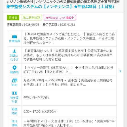
カジノン株式会社 | パナソニックの火災報知設備の施工代理店★賞与年3回
集中監視システムの【メンテナンス】★年休128日（土日祝）
正社員
第二新卒歓迎
女性のおしごと掲載中
情報更新日：2026/08/05
終了予定日：
2027/01/21
【 県内＆近隣案件メインで遠方ほぼなし！】複合ビル内などにあ
る、集中監視システムの点検・メンテナンスを担当。※まずは現
仕事内容
場同行からスタート！
【 教育体制ばっちり！資格取得支援も充実 】◎電気工事士の有
資格者、もしくは実務経験をお持ちの方 ◎要普免 ※高校や専門
対象と
で資格を取得した方も歓迎
なる方
【 マイカー通勤可（駐車場あり）】 ◆本社 岡山県岡山市北区番
町1丁目11-25 【雇入れ直後】上…
勤務地
月給230,000円 ～ 295,000円 ＋ 諸手当【 実務経験者は前職給与
を考慮します！】※年齢、経験、能力を考…
給与
400万円～500万円
初年度
年収
勤務
8:30～17:30（休憩60分）
時間
－年間休日128日－ 完全週休二日制（土日祝休み）* 夏期休暇* 年
休日
休暇
末年始休暇* 有給休暇（入社半年…