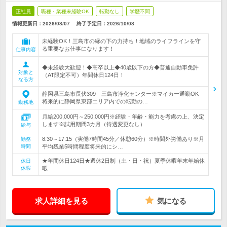
正社員
職種・業種未経験OK
転勤なし
学歴不問
情報更新日：2026/08/07
終了予定日：
2026/10/08
未経験OK！三島市の縁の下の力持ち！地域のライフラインを守
る重要なお仕事になります！
仕事内容
◆未経験大歓迎！◆高卒以上◆40歳以下の方◆普通自動車免許
対象と
（AT限定不可）年間休日124日！
なる方
静岡県三島市長伏309 三島市浄化センター※マイカー通勤OK
将来的に静岡県東部エリア内での転勤の…
勤務地
月給200,000円～250,000円※経験・年齢・能力を考慮の上、決定
します※試用期間3カ月（待遇変更なし）
給与
8:30～17:15（実働7時間45分／休憩60分）※時間外労働あり※月
勤務
時間
平均残業5時間程度将来的にシ…
★年間休日124日★週休2日制（土・日・祝）夏季休暇年末年始休
休日
休暇
暇
求人詳細を見る
気になる