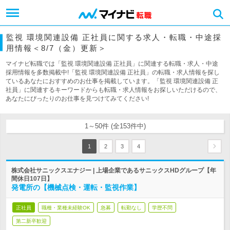
監視 環境関連設備 正社員に関する求人・転職・中途採
用情報＜8/7（金）更新＞
マイナビ転職では「監視 環境関連設備 正社員」に関連する転職・求人・中途
採用情報を多数掲載中!「監視 環境関連設備 正社員」の転職・求人情報を探し
ているあなたにおすすめのお仕事を掲載しています。「監視 環境関連設備 正
社員」に関連するキーワードからも転職・求人情報をお探しいただけるので、
あなたにぴったりのお仕事を見つけてみてください!
1～50件 (全153件中)
1
2
3
4
株式会社サニックスエナジー | 上場企業であるサニックスHDグループ【年
間休日107日】
発電所の【機械点検・運転・監視作業】
正社員
職種・業種未経験OK
急募
転勤なし
学歴不問
第二新卒歓迎