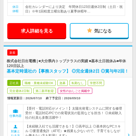
会社カレンダーにより決定 年間休日123日週休2日制（土日・祝
休日
休暇
日）※年1回程度土曜出勤あり夏季休暇年…
求人詳細を見る
気になる
新着
株式会社日出電機 | ■大分県内トップクラスの実績 ■基本土日祝休み■年休
120日以上
基本定時退社の【事務スタッフ】 ◎完全週休2日 ◎賞与年2回！
正社員
職種・業種未経験OK
急募
転勤なし
学歴不問
完全週休2日制
第二新卒歓迎
女性のおしごと掲載中
情報更新日：2026/07/10
終了予定日：
2026/09/10
【受付・電話対応がメイン！】太陽光発電システムに関する修理
受付・電話対応/PCでの発電状況の監視などを担当！ ◎未経験入
仕事内容
社の社員も多数活躍中！
【未経験入社でも活躍できる！】◎高卒以上 ◎基本的なPCスキ
ル ◎要普通免許（AT可）★残業も少ないので、子育てをしなが
対象と
ら働きたい方も歓迎します♪
なる方