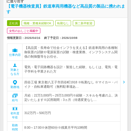
に送り出す
【電子機器検査員】鉄道車両用機器など高品質の製品に携われま
す
正社員
職種・業種未経験OK
転勤なし
第二新卒歓迎
女性のおしごと掲載中
情報更新日：2026/04/16
終了予定日：
2026/10/08
【高品質・長寿命で社会インフラを支える】鉄道車両用の各種制
御装置の試験や電源装置の試験・検査業務、インフラシステム関
仕事内容
係の制御盤等をお任せ。
電気・電子回路機器を設計・製造した経験、もしくは、電気・電
対象と
子学科を卒業された方
なる方
四谷工場 東京都八王子市四谷町1918 ※転勤なし ※マイカー・バ
イク・自転車通勤可（無料駐車場あ…
勤務地
月給：22万3,000円～29万3,000円※経験・スキルを考慮の上、決
定いたします※試用期間：3ヵ月（待遇変更なし…
給与
312万円～500万円
初年度
年収
勤務
8:00～17:00※休憩60分※残業月平均10時間
時間