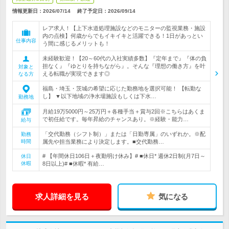
情報更新日：2026/07/14
終了予定日：
2026/09/14
レア求人！【上下水道処理施設などのモニターの監視業務・施設
内の点検】何歳からでもイキイキと活躍できる！1日があっとい
仕事内容
う間に感じるメリットも！
未経験歓迎！【20～60代の入社実績多数】『定年まで』『体の負
担なく』『ゆとりを持ちながら』。そんな『理想の働き方』を叶
対象と
える転職が実現できます◎
なる方
福島・埼玉・茨城の希望に応じた勤務地を選択可能！ 【転勤な
し】 ▼以下地域の浄水場施設もしくは下水…
勤務地
月給19万5000円～25万円＋各種手当＋賞与2回※こちらはあくま
で初任給です。毎年昇給のチャンスあり。※経験・能力…
給与
「交代勤務（シフト制）」または「日勤専属」のいずれか。※配
勤務
時間
属先や担当業務により決定します。■交代勤務…
# 【年間休日106日＋夜勤明け休み】# ■休日* 週休2日制(月7日～
休日
休暇
8日以上)# ■休暇* 有給…
求人詳細を見る
気になる