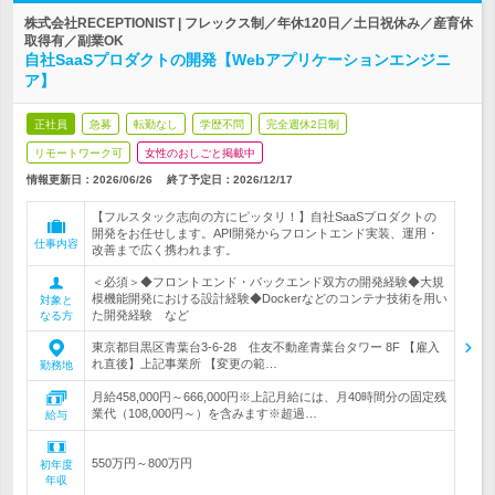
株式会社RECEPTIONIST | フレックス制／年休120日／土日祝休み／産育休
取得有／副業OK
自社SaaSプロダクトの開発【Webアプリケーションエンジニ
ア】
正社員
急募
転勤なし
学歴不問
完全週休2日制
リモートワーク可
女性のおしごと掲載中
情報更新日：2026/06/26
終了予定日：
2026/12/17
【フルスタック志向の方にピッタリ！】自社SaaSプロダクトの
開発をお任せします。API開発からフロントエンド実装、運用・
仕事内容
改善まで広く携われます。
＜必須＞◆フロントエンド・バックエンド双方の開発経験◆大規
模機能開発における設計経験◆Dockerなどのコンテナ技術を用い
対象と
た開発経験 など
なる方
東京都目黒区青葉台3-6-28 住友不動産青葉台タワー 8F 【雇入
れ直後】上記事業所 【変更の範…
勤務地
月給458,000円～666,000円※上記月給には、月40時間分の固定残
業代（108,000円～）を含みます※超過…
給与
550万円～800万円
初年度
年収