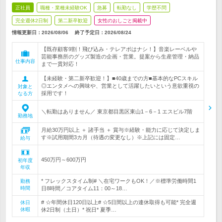
正社員
職種・業種未経験OK
急募
転勤なし
学歴不問
完全週休2日制
第二新卒歓迎
女性のおしごと掲載中
情報更新日：2026/08/06
終了予定日：
2026/08/24
【既存顧客9割！飛び込み・テレアポはナシ！】音楽レーベルや
芸能事務所のグッズ製造の企画・営業。提案から生産管理・納品
仕事内容
まで一貫対応！
【未経験・第二新卒歓迎！】■40歳までの方■基本的なPCスキル
◎エンタメへの興味や、営業として活躍したいという意欲重視の
対象と
採用です！
なる方
＼転勤はありません／ 東京都目黒区東山1－6－1 エスビル7階
勤務地
月給30万円以上 ＋ 諸手当 ＋ 賞与※経験・能力に応じて決定しま
す※試用期間3カ月（待遇の変更なし）※上記には固定…
給与
450万円～600万円
初年度
年収
* フレックスタイム制# ＼在宅ワークもOK！／※標準労働時間1
勤務
時間
日8時間／コアタイム11：00～18…
# ☆年間休日120日以上# ☆5日間以上の連休取得も可能* 完全週
休日
休暇
休2日制（土日）* 祝日* 夏季…