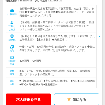
情報更新日：2026/06/19
終了予定日：
2026/08/20
首都圏の鉄道を支える電気設備の「施工管理」または「設計」を
担当◆未経験からじっくり育成◆経験者は早期にリーダーや現場
仕事内容
責任者へのステップUPも可
【未経験・経験者・第二新卒・UIターンまで幅広く歓迎】「鉄道
を支える仕事に興味がある」「社会貢献度の高い仕事をした
対象と
い！」⇒ぜひご応募ください！
なる方
【転勤なし！希望を最大限考慮して配属します】 《東京本社また
は埼玉支店》 【東京本社】 ◆内線工事…
勤務地
年俸：400万～800万円※年収は前職給与・経験・スキルを十分に
考慮し決定します。※残業代は別途全額支給いたします。…
給与
400万円～720万円
初年度
年収
8:30～17:00（実働7.5時間／休憩1時間）残業は20～30時間程
勤務
時間
度。プロジェクトの繁忙期によ…
# 【年間休日121日】■完全週休2日制(土日）■祝日■年末年始休暇
休日
休暇
■有給休暇■慶弔休暇■産前産後休…
求人詳細を見る
気になる