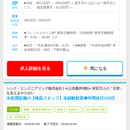
■月給：250,120円 ～ 428,616円 ＋ 諸手当※上記には一律手当と
して、 固定残業代（62,832円 ～…
給与
400万円～550万円
初年度
年収
■フレックスタイム制* 標準労働時間：1日8時間* 標準労働時間
勤務
時間
帯：9:00 ～ 18:00* コア…
■休日：* 完全週休2日制（土日）＋祝■休暇：* 年末年始休暇* 有
休日
休暇
給休暇10日～40日（下限日数は…
求人詳細を見る
気になる
シンク・エンジニアリング株式会社 | ≪公共案件9割≫ 何百万人の「日常」
を支えるやりがい
水処理設備の【検品スタッフ】未経験歓迎◆年間休日120日
正社員
職種・業種未経験OK
急募
転勤なし
完全週休2日制
第二新卒歓迎
情報更新日：2026/07/03
終了予定日：
2026/12/24