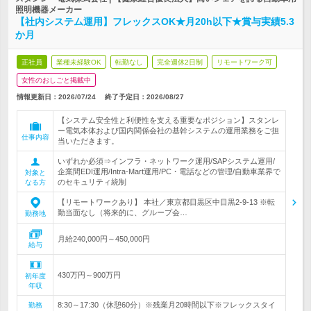
照明機器メーカー
【社内システム運用】フレックスOK★月20h以下★賞与実績5.3
か月
正社員
業種未経験OK
転勤なし
完全週休2日制
リモートワーク可
女性のおしごと掲載中
情報更新日：2026/07/24
終了予定日：
2026/08/27
【システム安全性と利便性を支える重要なポジション】スタンレ
ー電気本体および国内関係会社の基幹システムの運用業務をご担
仕事内容
当いただきます。
いずれか必須⇒インフラ・ネットワーク運用/SAPシステム運用/
企業間EDI運用/Intra-Mart運用/PC・電話などの管理/自動車業界で
対象と
のセキュリティ統制
なる方
【リモートワークあり】 本社／東京都目黒区中目黒2-9-13 ※転
勤当面なし（将来的に、グループ会…
勤務地
月給240,000円～450,000円
給与
430万円～900万円
初年度
年収
8:30～17:30（休憩60分）※残業月20時間以下※フレックスタイ
勤務