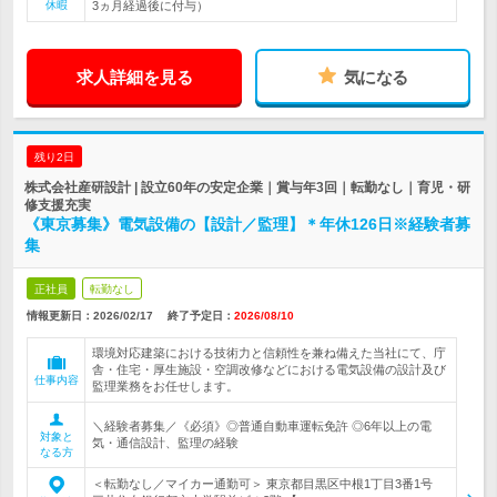
休暇
3ヵ月経過後に付与）
求人詳細を見る
気になる
残り2日
株式会社産研設計 | 設立60年の安定企業｜賞与年3回｜転勤なし｜育児・研
修支援充実
《東京募集》電気設備の【設計／監理】＊年休126日※経験者募
集
正社員
転勤なし
情報更新日：2026/02/17
終了予定日：
2026/08/10
環境対応建築における技術力と信頼性を兼ね備えた当社にて、庁
舎・住宅・厚生施設・空調改修などにおける電気設備の設計及び
仕事内容
監理業務をお任せします。
＼経験者募集／《必須》◎普通自動車運転免許 ◎6年以上の電
対象と
気・通信設計、監理の経験
なる方
＜転勤なし／マイカー通勤可＞ 東京都目黒区中根1丁目3番1号