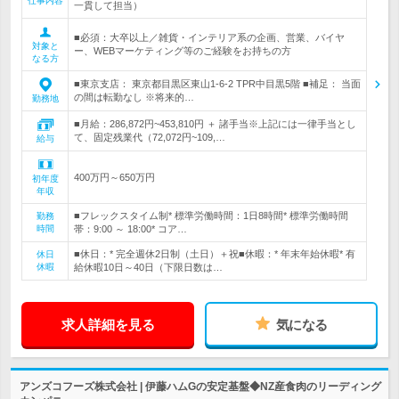
仕事内容
一貫して担当）
■必須：大卒以上／雑貨・インテリア系の企画、営業、バイヤ
対象と
ー、WEBマーケティング等のご経験をお持ちの方
なる方
■東京支店： 東京都目黒区東山1-6-2 TPR中目黒5階 ■補足： 当面
の間は転勤なし ※将来的…
勤務地
■月給：286,872円~453,810円 ＋ 諸手当※上記には一律手当とし
て、固定残業代（72,072円~109,…
給与
400万円～650万円
初年度
年収
■フレックスタイム制* 標準労働時間：1日8時間* 標準労働時間
勤務
時間
帯：9:00 ～ 18:00* コア…
■休日：* 完全週休2日制（土日）＋祝■休暇：* 年末年始休暇* 有
休日
休暇
給休暇10日～40日（下限日数は…
求人詳細を見る
気になる
アンズコフーズ株式会社 | 伊藤ハムGの安定基盤◆NZ産食肉のリーディング