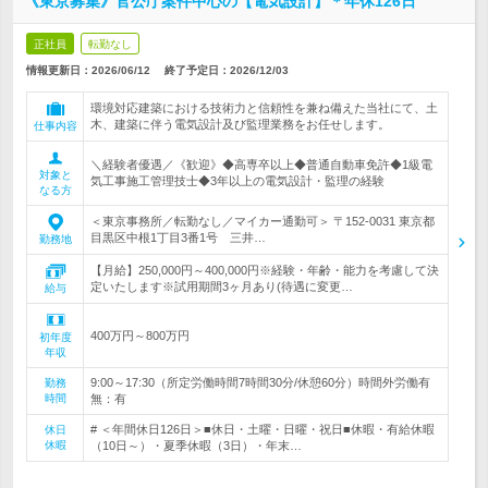
《東京募集》官公庁案件中心の【電気設計】＊年休126日
正社員
転勤なし
情報更新日：2026/06/12
終了予定日：
2026/12/03
環境対応建築における技術力と信頼性を兼ね備えた当社にて、土
木、建築に伴う電気設計及び監理業務をお任せします。
仕事内容
＼経験者優遇／《歓迎》◆高専卒以上◆普通自動車免許◆1級電
対象と
気工事施工管理技士◆3年以上の電気設計・監理の経験
なる方
＜東京事務所／転勤なし／マイカー通勤可＞ 〒152-0031 東京都
目黒区中根1丁目3番1号 三井…
勤務地
【月給】250,000円～400,000円※経験・年齢・能力を考慮して決
定いたします※試用期間3ヶ月あり(待遇に変更…
給与
400万円～800万円
初年度
年収
9:00～17:30（所定労働時間7時間30分/休憩60分）時間外労働有
勤務
時間
無：有
# ＜年間休日126日＞■休日・土曜・日曜・祝日■休暇・有給休暇
休日
休暇
（10日～）・夏季休暇（3日）・年末…