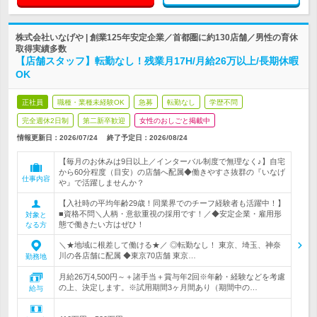
株式会社いなげや | 創業125年安定企業／首都圏に約130店舗／男性の育休
取得実績多数
【店舗スタッフ】転勤なし！残業月17H/月給26万以上/長期休暇
OK
正社員
職種・業種未経験OK
急募
転勤なし
学歴不問
完全週休2日制
第二新卒歓迎
女性のおしごと掲載中
情報更新日：2026/07/24
終了予定日：
2026/08/24
【毎月のお休みは9日以上／インターバル制度で無理なく♪】自宅
から60分程度（目安）の店舗へ配属◆働きやすさ抜群の『いなげ
仕事内容
や』で活躍しませんか？
【入社時の平均年齢29歳！同業界でのチーフ経験者も活躍中！】
■資格不問＼人柄・意欲重視の採用です！／◆安定企業・雇用形
対象と
態で働きたい方はぜひ！
なる方
＼★地域に根差して働ける★／ ◎転勤なし！ 東京、埼玉、神奈
川の各店舗に配属 ◆東京70店舗 東京…
勤務地
月給26万4,500円～＋諸手当＋賞与年2回※年齢・経験などを考慮
の上、決定します。※試用期間3ヶ月間あり（期間中の…
給与