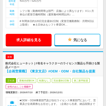
410万円～520万円
初年度
年収
シフト制（勤務時間帯は部門・店舗により異なります）※1ヶ月
勤務
時間
単位の変形労働時間制（週実働40時間以内）…
# 年間休日約120日完全週休2日制（変形労働勤務制・月間9日以
休日
休暇
上取得） ★土日休みもシフト希望OK…
求人詳細を見る
気になる
新着
株式会社ヒューネット | #有名キャラクターのライセンス製品も手掛ける製
品メーカー
【企画営業職】《東京支店》#OEM・ODM・自社製品を提案
正社員
業種未経験OK
転勤なし
完全週休2日制
第二新卒歓迎
女性のおしごと掲載中
情報更新日：2026/07/10
終了予定日：
2026/12/31
■OEM・ODM事業部門及び自社ライセンス事業部門において、営
業及び企画業務をお任せします。（企画から生産、納品段階まで