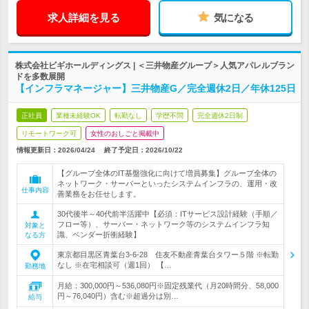
求人詳細を見る
気になる
株式会社ビギホールディングス | ＜三井物産グループ＞人気アパレルブラン
ドを多数展開
【インフラマネージャー】三井物産G／完全週休2日／年休125日
正社員
業種未経験OK
転勤なし
学歴不問
完全週休2日制
リモートワーク可
女性のおしごと掲載中
情報更新日：2026/04/24
終了予定日：
2026/10/22
【グループ全体のIT基盤強化に向けて増員募集】グループ全体の
ネットワーク・サーバーといったシステムインフラの、運用・改
仕事内容
善業務をお任せします。
30代後半～40代前半活躍中【必須：ITサービス設計経験（手順／
フロー等）、サーバー・ネットワーク等のシステムインフラ知
対象と
識、ベンダー折衝経験】
なる方
東京都目黒区青葉台3-6-28 住友不動産青葉台タワー５階 ※転勤
なし ※在宅相談可（週1回） 【…
勤務地
月給：300,000円～536,080円※固定残業代（月20時間分、58,000
円～76,040円）含む※超過分は別…
給与