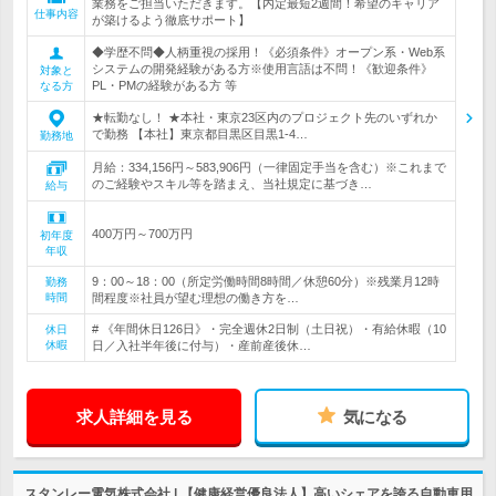
業務をご担当いただきます。【内定最短2週間！希望のキャリア
仕事内容
が築けるよう徹底サポート】
◆学歴不問◆人柄重視の採用！《必須条件》オープン系・Web系
システムの開発経験がある方※使用言語は不問！《歓迎条件》
対象と
PL・PMの経験がある方 等
なる方
★転勤なし！ ★本社・東京23区内のプロジェクト先のいずれか
で勤務 【本社】東京都目黒区目黒1-4…
勤務地
月給：334,156円～583,906円（一律固定手当を含む）※これまで
のご経験やスキル等を踏まえ、当社規定に基づき…
給与
400万円～700万円
初年度
年収
9：00～18：00（所定労働時間8時間／休憩60分）※残業月12時
勤務
時間
間程度※社員が望む理想の働き方を…
# 《年間休日126日》・完全週休2日制（土日祝）・有給休暇（10
休日
休暇
日／入社半年後に付与）・産前産後休…
求人詳細を見る
気になる
スタンレー電気株式会社 | 【健康経営優良法人】高いシェアを誇る自動車用