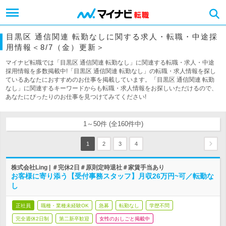
目黒区 通信関連 転勤なしに関する求人・転職・中途採
用情報＜8/7（金）更新＞
マイナビ転職では「目黒区 通信関連 転勤なし」に関連する転職・求人・中途
採用情報を多数掲載中!「目黒区 通信関連 転勤なし」の転職・求人情報を探し
ているあなたにおすすめのお仕事を掲載しています。「目黒区 通信関連 転勤
なし」に関連するキーワードからも転職・求人情報をお探しいただけるので、
あなたにぴったりのお仕事を見つけてみてください!
1～50件 (全160件中)
1
2
3
4
株式会社Ling | ＃完休2日＃原則定時退社＃家賃手当あり
お客様に寄り添う【受付事務スタッフ】月収26万円~可／転勤な
し
正社員
職種・業種未経験OK
急募
転勤なし
学歴不問
完全週休2日制
第二新卒歓迎
女性のおしごと掲載中