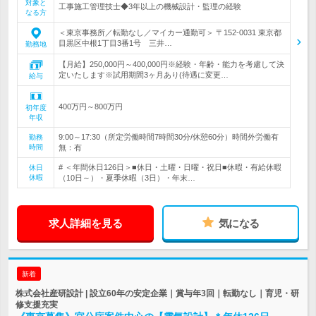
対象と
工事施工管理技士◆3年以上の機械設計・監理の経験
なる方
＜東京事務所／転勤なし／マイカー通勤可＞ 〒152-0031 東京都
目黒区中根1丁目3番1号 三井…
勤務地
【月給】250,000円～400,000円※経験・年齢・能力を考慮して決
定いたします※試用期間3ヶ月あり(待遇に変更…
給与
400万円～800万円
初年度
年収
9:00～17:30（所定労働時間7時間30分/休憩60分）時間外労働有
勤務
時間
無：有
# ＜年間休日126日＞■休日・土曜・日曜・祝日■休暇・有給休暇
休日
休暇
（10日～）・夏季休暇（3日）・年末…
求人詳細を見る
気になる
新着
株式会社産研設計 | 設立60年の安定企業｜賞与年3回｜転勤なし｜育児・研
修支援充実