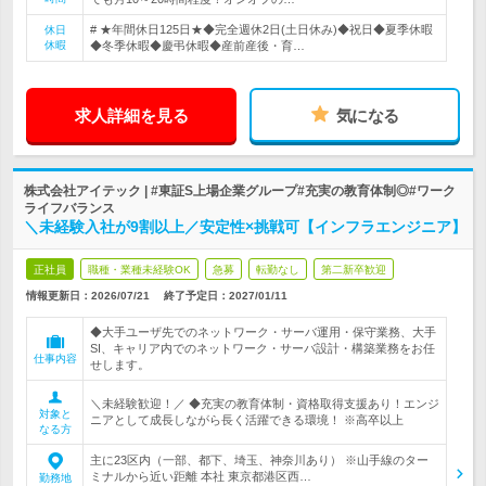
# ★年間休日125日★◆完全週休2日(土日休み)◆祝日◆夏季休暇
休日
休暇
◆冬季休暇◆慶弔休暇◆産前産後・育…
求人詳細を見る
気になる
株式会社アイテック | #東証S上場企業グループ#充実の教育体制◎#ワーク
ライフバランス
＼未経験入社が9割以上／安定性×挑戦可【インフラエンジニア】
正社員
職種・業種未経験OK
急募
転勤なし
第二新卒歓迎
情報更新日：2026/07/21
終了予定日：
2027/01/11
◆大手ユーザ先でのネットワーク・サーバ運用・保守業務、大手
SI、キャリア内でのネットワーク・サーバ設計・構築業務をお任
仕事内容
せします。
＼未経験歓迎！／ ◆充実の教育体制・資格取得支援あり！エンジ
対象と
ニアとして成長しながら長く活躍できる環境！ ※高卒以上
なる方
主に23区内（一部、都下、埼玉、神奈川あり） ※山手線のター
ミナルから近い距離 本社 東京都港区西…
勤務地