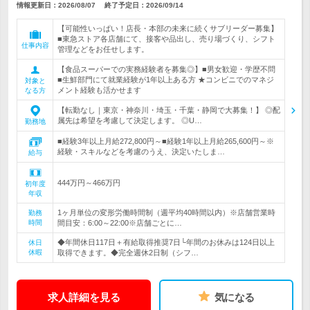
情報更新日：2026/08/07
終了予定日：
2026/09/14
【可能性いっぱい！店長・本部の未来に続くサブリーダー募集】
■東急ストア各店舗にて、接客や品出し、売り場づくり、シフト
仕事内容
管理などをお任せします。
【食品スーパーでの実務経験者を募集◎】■男女歓迎・学歴不問
■生鮮部門にて就業経験が1年以上ある方 ★コンビニでのマネジ
対象と
メント経験も活かせます
なる方
【転勤なし｜東京・神奈川・埼玉・千葉・静岡で大募集！】 ◎配
属先は希望を考慮して決定します。 ◎U…
勤務地
■経験3年以上月給272,800円～■経験1年以上月給265,600円～※
経験・スキルなどを考慮のうえ、決定いたしま…
給与
444万円～466万円
初年度
年収
1ヶ月単位の変形労働時間制（週平均40時間以内）※店舗営業時
勤務
時間
間目安：6:00～22:00※店舗ごとに…
◆年間休日117日＋有給取得推奨7日└年間のお休みは124日以上
休日
休暇
取得できます。◆完全週休2日制（シフ…
求人詳細を見る
気になる