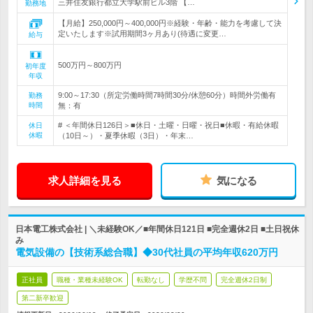
三井住友銀行都立大学駅前ビル3階 【…
勤務地
【月給】250,000円～400,000円※経験・年齢・能力を考慮して決
定いたします※試用期間3ヶ月あり(待遇に変更…
給与
500万円～800万円
初年度
年収
9:00～17:30（所定労働時間7時間30分/休憩60分）時間外労働有
勤務
時間
無：有
# ＜年間休日126日＞■休日・土曜・日曜・祝日■休暇・有給休暇
休日
休暇
（10日～）・夏季休暇（3日）・年末…
求人詳細を見る
気になる
日本電工株式会社 | ＼未経験OK／■年間休日121日 ■完全週休2日 ■土日祝休
み
電気設備の【技術系総合職】◆30代社員の平均年収620万円
正社員
職種・業種未経験OK
転勤なし
学歴不問
完全週休2日制
第二新卒歓迎