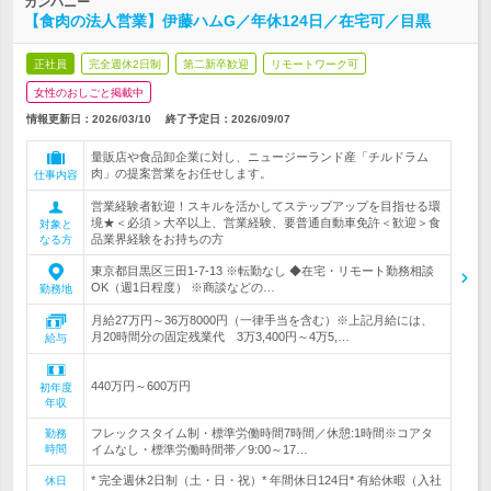
カンパニー
【食肉の法人営業】伊藤ハムG／年休124日／在宅可／目黒
正社員
完全週休2日制
第二新卒歓迎
リモートワーク可
女性のおしごと掲載中
情報更新日：2026/03/10
終了予定日：
2026/09/07
量販店や食品卸企業に対し、ニュージーランド産「チルドラム
肉」の提案営業をお任せします。
仕事内容
営業経験者歓迎！スキルを活かしてステップアップを目指せる環
境★＜必須＞大卒以上、営業経験、要普通自動車免許＜歓迎＞食
対象と
品業界経験をお持ちの方
なる方
東京都目黒区三田1-7-13 ※転勤なし ◆在宅・リモート勤務相談
OK（週1日程度） ※商談などの…
勤務地
月給27万円～36万8000円（一律手当を含む）※上記月給には、
月20時間分の固定残業代 3万3,400円～4万5,…
給与
440万円～600万円
初年度
年収
フレックスタイム制・標準労働時間7時間／休憩:1時間※コアタ
勤務
時間
イムなし・標準労働時間帯／9:00～17…
* 完全週休2日制（土・日・祝）* 年間休日124日* 有給休暇（入社
休日