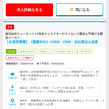
求人詳細を見る
気になる
新着
株式会社ヒューネット | #有名キャラクターのライセンス製品も手掛ける製
品メーカー
【企画営業職】《愛媛本社》#OEM・ODM・自社製品を提案
正社員
業種未経験OK
転勤なし
完全週休2日制
第二新卒歓迎
女性のおしごと掲載中
情報更新日：2026/07/10
終了予定日：
2026/12/31
■OEM・ODM事業部門及び自社ライセンス事業部門において、営
業及び企画業務をお任せします。（企画から生産、納品段階まで
仕事内容
一貫して担当）
■必須：大卒以上／雑貨・インテリア系の企画、営業、バイヤ
対象と
ー、WEBマーケティング等のご経験をお持ちの方
なる方
■本社： 愛媛県松山市和泉南6-4-26 ■補足： 転勤なし マイカー通
勤可 【雇入れ直後】上記事…
勤務地