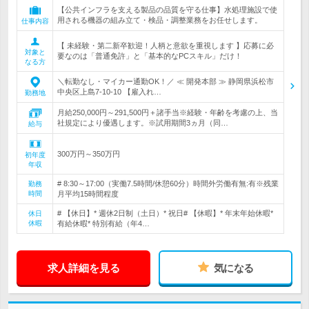
【公共インフラを支える製品の品質を守る仕事】水処理施設で使
用される機器の組み立て・検品・調整業務をお任せします。
仕事内容
【 未経験・第二新卒歓迎！人柄と意欲を重視します 】応募に必
対象と
要なのは「普通免許」と「基本的なPCスキル」だけ！
なる方
＼転勤なし・マイカー通勤OK！／ ≪ 開発本部 ≫ 静岡県浜松市
中央区上島7-10-10 【雇入れ…
勤務地
月給250,000円～291,500円＋諸手当※経験・年齢を考慮の上、当
社規定により優遇します。※試用期間3ヵ月（同…
給与
300万円～350万円
初年度
年収
# 8:30～17:00（実働7.5時間/休憩60分）時間外労働有無:有※残業
勤務
時間
月平均15時間程度
# 【休日】* 週休2日制（土日）* 祝日# 【休暇】* 年末年始休暇*
休日
休暇
有給休暇* 特別有給（年4…
求人詳細を見る
気になる