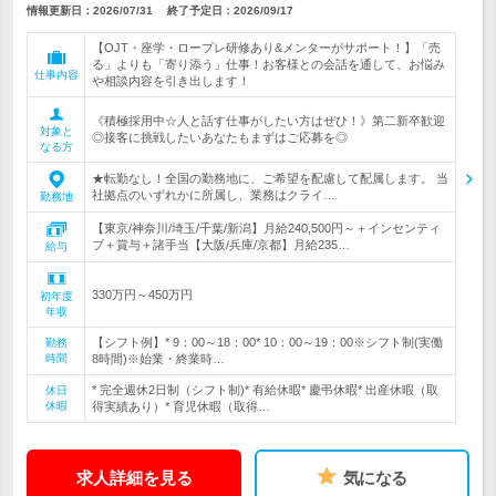
情報更新日：2026/07/31
終了予定日：
2026/09/17
【OJT・座学・ロープレ研修あり&メンターがサポート！】「売
る」よりも「寄り添う」仕事！お客様との会話を通して、お悩み
仕事内容
や相談内容を引き出します！
《積極採用中☆人と話す仕事がしたい方はぜひ！》第二新卒歓迎
対象と
◎接客に挑戦したいあなたもまずはご応募を◎
なる方
★転勤なし！全国の勤務地に、ご希望を配慮して配属します。 当
社拠点のいずれかに所属し、業務はクライ…
勤務地
【東京/神奈川/埼玉/千葉/新潟】月給240,500円～＋インセンティ
ブ＋賞与＋諸手当【大阪/兵庫/京都】月給235…
給与
330万円～450万円
初年度
年収
【シフト例】* 9：00～18：00* 10：00～19：00※シフト制(実働
勤務
時間
8時間)※始業・終業時…
* 完全週休2日制（シフト制)* 有給休暇* 慶弔休暇* 出産休暇（取
休日
休暇
得実績あり）* 育児休暇（取得…
求人詳細を見る
気になる