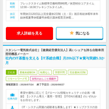
フレックスタイム制標準労働時間8時間／休憩60分コアタイム
勤務
時間
12:00～16:00フレキシブルタイム8…
年間休日120日以上完全週休2日制（土・日）祝日有給休暇年末年
休日
休暇
始休暇夏季休暇慶弔休暇介護休暇育児休暇…
求人詳細を見る
気になる
スタンレー電気株式会社 | 【健康経営優良法人】高いシェアを誇る自動車用
照明機器メーカー
社内のIT基盤を支える【IT系総合職】月20h以下★賞与実績5.3か
月
正社員
業種未経験OK
転勤なし
学歴不問
完全週休2日制
リモートワーク可
女性のおしごと掲載中
情報更新日：2026/07/24
終了予定日：
2026/08/27
希望や適性に応じて【グローバル情報セキュリティの企画・構
築】【システム導入・運用・管理】【IT/DXの推進】のいずれか
仕事内容
をお任せします。
《IT・システム関連の経験者を募集します》★トップクラスの自