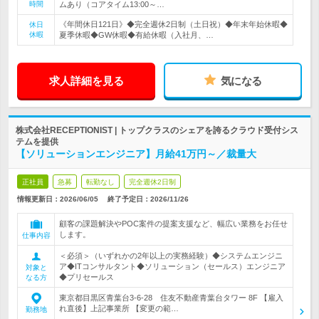
時間
ムあり（コアタイム13:00～…
《年間休日121日》◆完全週休2日制（土日祝）◆年末年始休暇◆
休日
休暇
夏季休暇◆GW休暇◆有給休暇（入社月、…
求人詳細を見る
気になる
株式会社RECEPTIONIST | トップクラスのシェアを誇るクラウド受付シス
テムを提供
【ソリューションエンジニア】月給41万円～／裁量大
正社員
急募
転勤なし
完全週休2日制
情報更新日：2026/06/05
終了予定日：
2026/11/26
顧客の課題解決やPOC案件の提案支援など、幅広い業務をお任せ
します。
仕事内容
＜必須＞（いずれかの2年以上の実務経験）◆システムエンジニ
ア◆ITコンサルタント◆ソリューション（セールス）エンジニア
対象と
◆プリセールス
なる方
東京都目黒区青葉台3-6-28 住友不動産青葉台タワー 8F 【雇入
れ直後】上記事業所 【変更の範…
勤務地