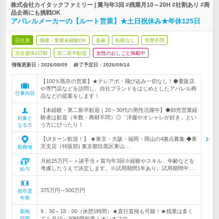
株式会社カイタックファミリー | 賞与年3回 #残業月10～20H #社割あり #商
品企画にも挑戦OK
アパレルメーカーの【ルート営業】★土日祝休み★年休125日
正社員
職種・業種未経験OK
急募
転勤なし
学歴不問
完全週休2日制
第二新卒歓迎
女性のおしごと掲載中
情報更新日：2026/08/05
終了予定日：
2026/09/14
【100％既存の営業】★テレアポ・飛び込み一切なし！◆量販店
や専門店などを訪問し、自社ブランドをはじめとしたアパレル商
仕事内容
品などの提案をします！
【未経験・第二新卒歓迎｜20～30代の男性活躍中】◆卸売営業経
験者は歓迎（年数・商材不問）◎「洋服やオシャレが好き」とい
対象と
う方にぴったり！
なる方
【UIターン歓迎！】 ★東京・大阪・福岡・岡山の4拠点募集 ◆東
京支店（特販部) 東京都目黒区東山…
勤務地
月給25万円～＋諸手当＋賞与年3回※経験やスキル、年齢などを
考慮したうえで決定します。※試用期間1年あり。試用期間中…
給与
375万円～500万円
初年度
年収
9：30～18：00（休憩1時間）★直行直帰も可能！★残業は多く
勤務
時間
ても月10～20時間程度！オンオフの…