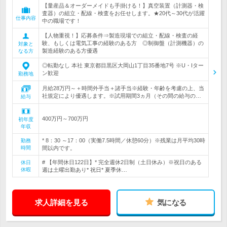
【量産品＆オーダーメイドも手掛ける！】真空装置（計測器・検
査器）の組立・配線・検査をお任せします。★20代～30代が活躍
仕事内容
中の職場です！
【人物重視！】応募条件⇒製造現場での組立・配線・検査の経
験、もしくは電気工事の経験のある方 ◎制御盤（計測機器）の
対象と
製造経験のある方優遇
なる方
◎転勤なし 本社 東京都目黒区大岡山1丁目35番地7号 ※U・Iター
ン歓迎
勤務地
月給28万円～＋時間外手当＋諸手当※経験・年齢を考慮の上、当
社規定により優遇します。※試用期間3ヵ月（その間の給与の…
給与
400万円～700万円
初年度
年収
* 8：30 ～17：00（実働7.5時間／休憩60分）※残業は月平均30時
勤務
時間
間以内です。
# 【年間休日122日】* 完全週休2日制（土日休み）※祝日のある
休日
休暇
週は土曜出勤あり* 祝日* 夏季休…
求人詳細を見る
気になる