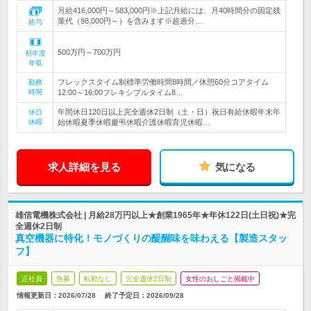
月給416,000円～583,000円※上記月給には、月40時間分の固定残
業代（98,000円～）を含みます※超過分…
給与
500万円～700万円
初年度
年収
フレックスタイム制標準労働時間8時間／休憩60分コアタイム
勤務
時間
12:00～16:00フレキシブルタイム8…
年間休日120日以上完全週休2日制（土・日）祝日有給休暇年末年
休日
休暇
始休暇夏季休暇慶弔休暇介護休暇育児休暇…
求人詳細を見る
気になる
雄信電機株式会社 | 月給28万円以上★創業1965年★年休122日(土日祝)★完
全週休2日制
真空機器に特化！モノづくりの醍醐味を味わえる【製造スタッ
フ】
正社員
急募
転勤なし
完全週休2日制
女性のおしごと掲載中
情報更新日：2026/07/28
終了予定日：
2026/09/28