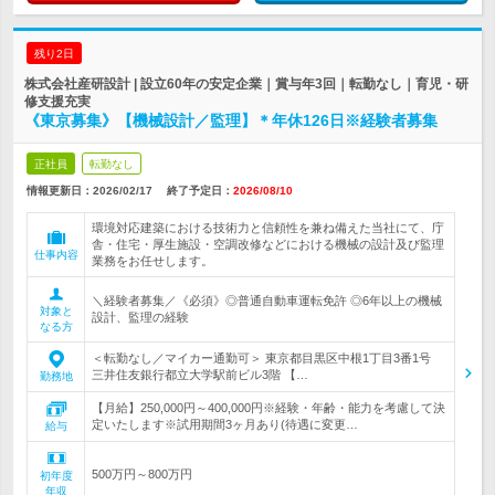
残り2日
株式会社産研設計 | 設立60年の安定企業｜賞与年3回｜転勤なし｜育児・研
修支援充実
《東京募集》【機械設計／監理】＊年休126日※経験者募集
正社員
転勤なし
情報更新日：2026/02/17
終了予定日：
2026/08/10
環境対応建築における技術力と信頼性を兼ね備えた当社にて、庁
舎・住宅・厚生施設・空調改修などにおける機械の設計及び監理
仕事内容
業務をお任せします。
＼経験者募集／《必須》◎普通自動車運転免許 ◎6年以上の機械
対象と
設計、監理の経験
なる方
＜転勤なし／マイカー通勤可＞ 東京都目黒区中根1丁目3番1号
三井住友銀行都立大学駅前ビル3階 【…
勤務地
【月給】250,000円～400,000円※経験・年齢・能力を考慮して決
定いたします※試用期間3ヶ月あり(待遇に変更…
給与
500万円～800万円
初年度
年収