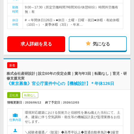
9:00～17:30（所定労働時間7時間30分/休憩60分）時間外労働有
勤務
時間
無：有
# ＜年間休日126日＞■休日・土曜・日曜・祝日■休暇・有給休暇
休日
休暇
（10日～）・夏季休暇（3日）・年末…
求人詳細を見る
気になる
新着
株式会社産研設計 | 設立60年の安定企業｜賞与年3回｜転勤なし｜育児・研
修支援充実
《東京募集》官公庁案件中心の【機械設計】＊年休126日
正社員
転勤なし
情報更新日：2026/06/12
終了予定日：
2026/12/03
環境対応建築における技術力と信頼性を兼ね備えた当社にて、土
木、建築に伴う空気調和・衛生等の機械設計及び監理業務をお任
仕事内容
せします。
＼経験者優遇／《歓迎》◆高専卒以上◆普通自動車免許◆1級管