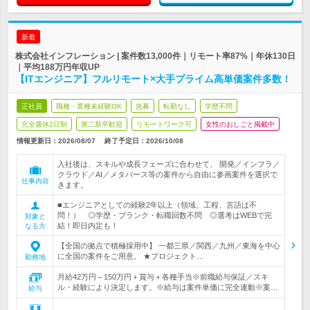
新着
株式会社インフレーション | 案件数13,000件｜リモート率87%｜年休130日
｜平均188万円年収UP
【ITエンジニア】フルリモート×大手プライム高単価案件多数！
正社員
職種・業種未経験OK
急募
転勤なし
学歴不問
完全週休2日制
第二新卒歓迎
リモートワーク可
女性のおしごと掲載中
情報更新日：2026/08/07
終了予定日：
2026/10/08
入社後は、スキルや成長フェーズに合わせて、 開発／インフラ／
クラウド／AI／メタバース等の案件から自由に参画案件を選択で
仕事内容
きます。
■エンジニアとしての経験2年以上（領域、工程、言語は不
問！） ◎学歴・ブランク・転職回数不問 ◎選考はWEBで完
対象と
結！即日内定も！
なる方
【全国の拠点で積極採用中】 一都三県／関西／九州／東海を中心
に全国の案件をご用意。 ★プロジェクト…
勤務地
月給42万円～150万円＋賞与＋各種手当※前職給与保証／スキ
ル・経験により決定します。※給与は案件単価に完全連動※案…
給与