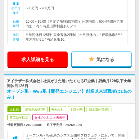
500万円～700万円
初年度
年収
10:00～18:00（所定労働時間7時間）休憩時間：60分時間外労働
勤務
時間
有無：有＼時差出勤制度あり／※…
# 年間休日125日* 完全週休2日制（土日祝休み）* 夏季休暇5日*
休日
休暇
年末年始5日* 有給休暇10…
求人詳細を見る
気になる
アイテザー株式会社 | 社員がまた逢いたくなるIT企業｜残業月12h以下★年
間休日126日
オープン系・Web系【開発エンジニア】創業以来退職者は1名の
み！
正社員
業種未経験OK
転勤なし
学歴不問
完全週休2日制
第二新卒歓迎
女性のおしごと掲載中
情報更新日：2026/05/01
終了予定日：
2026/10/29
オープン系・Web系のシステム開発プロジェクトにおいて、開発