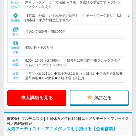
動車ランプメーカーで活躍 ★スキルを磨ける環境です ★フレッ
対象と
クスタイム制あり
なる方
【東京・神奈川いずれかでの勤務】 【リモートワークあり】 [1]
[3]本社／東京都目黒区中目黒2-…
勤務地
月給240,000円～450,000円
給与
430万円～900万円
初年度
年収
8:30～17:30（休憩60分）※残業月20時間以下※フレックスタイ
勤務
時間
ムあり（コアタイム13:00～…
《年間休日121日》◆完全週休2日制（土日祝）◆年末年始休暇◆
休日
休暇
夏季休暇◆GW休暇◆有給休暇（入社月、…
求人詳細を見る
気になる
株式会社マルチニスタ | 土日休み／年休120日以上／リモート・フレックス
可／未経験歓迎
人気アーティスト・アニメグッズを手掛ける【企画営業】