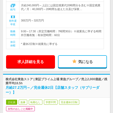
月給240,000円～上記には固定残業代20時間分を含む※固定残業
代／月：40,000円～20時間を超えた分及び深夜…
給与
300万円～320万円
初年度
年収
9:00～17:30（所定労働時間：7時間30分）※就業先に準ずる時間
勤務
時間
外労働有無：有休憩時間：60分
休日
* 週休2日制※就業先に準ずる
休暇
求人詳細を見る
気になる
株式会社東急ストア | 東証プライム上場 東急グループ／売上2,000億超／残
業平均18.5h
月給27.2万円～／完全週休2日【店舗スタッフ（サブリーダ
ー）】
正社員
急募
転勤なし
学歴不問
完全週休2日制
女性のおしごと掲載中