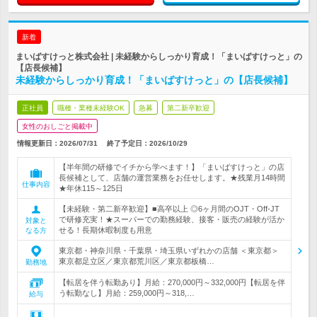
新着
まいばすけっと株式会社 | 未経験からしっかり育成！「まいばすけっと」の
【店長候補】
未経験からしっかり育成！「まいばすけっと」の【店長候補】
正社員
職種・業種未経験OK
急募
第二新卒歓迎
女性のおしごと掲載中
情報更新日：2026/07/31
終了予定日：
2026/10/29
【半年間の研修でイチから学べます！】「まいばすけっと」の店
長候補として、店舗の運営業務をお任せします。★残業月14時間
仕事内容
★年休115～125日
【未経験・第二新卒歓迎】■高卒以上 ◎6ヶ月間のOJT・Off‐JT
で研修充実！★スーパーでの勤務経験、接客・販売の経験が活か
対象と
せる！長期休暇制度も用意
なる方
東京都・神奈川県・千葉県・埼玉県いずれかの店舗 ＜東京都＞
東京都足立区／東京都荒川区／東京都板橋…
勤務地
【転居を伴う転勤あり】月給：270,000円～332,000円【転居を伴
う転勤なし】月給：259,000円～318,…
給与