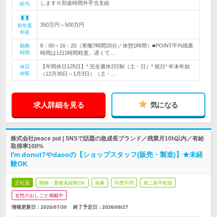
します※別途時間外手当支給
給与
350万円～500万円
初年度
年収
8：00～16：20（実働7時間20分／休憩1時間）■POINT平均残業
勤務
時間
時間は1日1時間程度。遅くて…
【年間休日125日】* 完全週休2日制（土・日）* 祝日* 年末年始
休日
休暇
（12月30日～1月3日）（土・…
求人詳細を見る
気になる
株式会社peace put | SNSで話題の急成長ブランド／残業月10h以内／有給
取得率100%
I'm donut?やdacoの【ショップスタッフ(販売・製造)】★未経
験OK
正社員
職種・業種未経験OK
急募
学歴不問
第二新卒歓迎
女性のおしごと掲載中
情報更新日：2026/07/30
終了予定日：
2026/08/27