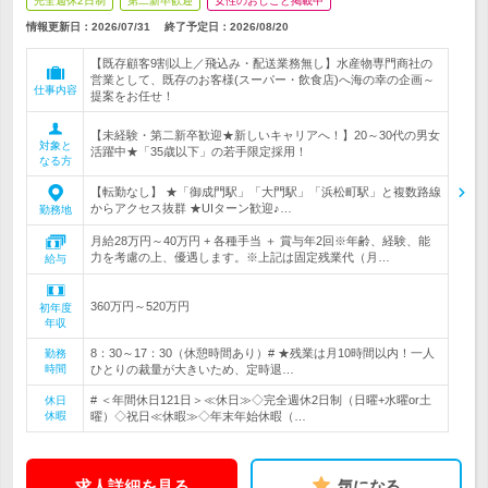
完全週休2日制
第二新卒歓迎
女性のおしごと掲載中
情報更新日：2026/07/31
終了予定日：
2026/08/20
【既存顧客9割以上／飛込み・配送業務無し】水産物専門商社の
営業として、既存のお客様(スーパー・飲食店)へ海の幸の企画～
仕事内容
提案をお任せ！
【未経験・第二新卒歓迎★新しいキャリアへ！】20～30代の男女
対象と
活躍中★「35歳以下」の若手限定採用！
なる方
【転勤なし】 ★「御成門駅」「大門駅」「浜松町駅」と複数路線
からアクセス抜群 ★UIターン歓迎♪…
勤務地
月給28万円～40万円 + 各種手当 ＋ 賞与年2回※年齢、経験、能
力を考慮の上、優遇します。※上記は固定残業代（月…
給与
360万円～520万円
初年度
年収
8：30～17：30（休憩時間あり）# ★残業は月10時間以内！一人
勤務
時間
ひとりの裁量が大きいため、定時退…
# ＜年間休日121日＞≪休日≫◇完全週休2日制（日曜+水曜or土
休日
休暇
曜）◇祝日≪休暇≫◇年末年始休暇（…
求人詳細を見る
気になる