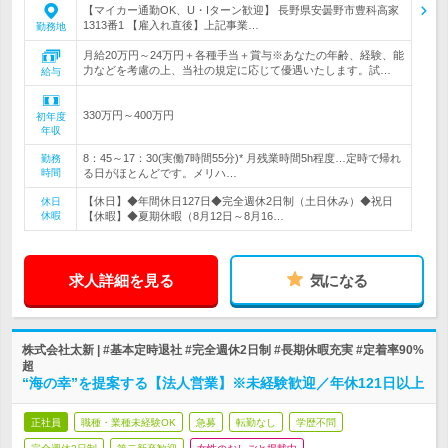
【マイカー通勤OK、U・Iターン歓迎】 長野県安曇野市豊科高家
1313番1 【雇入れ直後】上記事業…
勤務地
月給20万円～24万円＋各種手当＋賞与※あなたの年齢、経験、能
力などを考慮の上、当社の規定に応じて優遇いたします。試…
給与
330万円～400万円
初年度
年収
8：45～17：30(実働7時間55分)* 月残業時間5h程度…定時で帰れ
勤務
時間
る日がほとんどです。メリハ…
【休日】◆年間休日127日◆完全週休2日制（土日休み）◆祝日
休日
休暇
【休暇】◆夏期休暇（8月12日～8月16…
求人詳細を見る
気になる
株式会社太新 | #基本定時退社 #完全週休2日制 #長期休暇充実 #定着率90%
超
“海の幸”を提案する【法人営業】※未経験歓迎／年休121日以上
正社員
職種・業種未経験OK
急募
転勤なし
学歴不問