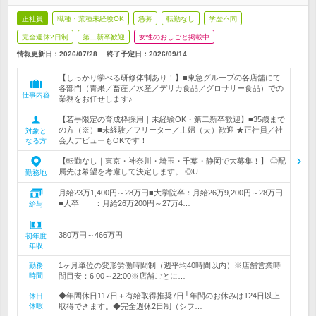
正社員
職種・業種未経験OK
急募
転勤なし
学歴不問
完全週休2日制
第二新卒歓迎
女性のおしごと掲載中
情報更新日：2026/07/28
終了予定日：
2026/09/14
【しっかり学べる研修体制あり！】■東急グループの各店舗にて
各部門（青果／畜産／水産／デリカ食品／グロサリー食品）での
仕事内容
業務をお任せします♪
【若手限定の育成枠採用｜未経験OK・第二新卒歓迎】■35歳まで
の方（※）■未経験／フリーター／主婦（夫）歓迎 ★正社員／社
対象と
会人デビューもOKです！
なる方
【転勤なし｜東京・神奈川・埼玉・千葉・静岡で大募集！】 ◎配
属先は希望を考慮して決定します。 ◎U…
勤務地
月給23万1,400円～28万円■大学院卒：月給26万9,200円～28万円
■大卒 ：月給26万200円～27万4…
給与
380万円～466万円
初年度
年収
1ヶ月単位の変形労働時間制（週平均40時間以内）※店舗営業時
勤務
時間
間目安：6:00～22:00※店舗ごとに…
◆年間休日117日＋有給取得推奨7日└年間のお休みは124日以上
休日
休暇
取得できます。◆完全週休2日制（シフ…