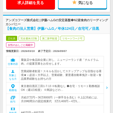
求人詳細を見る
気になる
アンズコフーズ株式会社 | 伊藤ハムGの安定基盤◆NZ産食肉のリーディング
カンパニー
【食肉の法人営業】伊藤ハムG／年休124日／在宅可／目黒
正社員
完全週休2日制
第二新卒歓迎
リモートワーク可
女性のおしごと掲載中
情報更新日：2026/03/10
終了予定日：
2026/09/07
量販店や食品卸企業に対し、ニュージーランド産「チルドラム
肉」の提案営業をお任せします。
仕事内容
営業経験者歓迎！スキルを活かしてステップアップを目指せる環
境★＜必須＞大卒以上、営業経験、要普通自動車免許＜歓迎＞食
対象と
品業界経験をお持ちの方
なる方
東京都目黒区三田1-7-13 ※転勤なし ◆在宅・リモート勤務相談
OK（週1日程度） ※商談などの…
勤務地
月給27万円～36万8000円（一律手当を含む）※上記月給には、
月20時間分の固定残業代 3万3,400円～4万5,…
給与
440万円～600万円
初年度