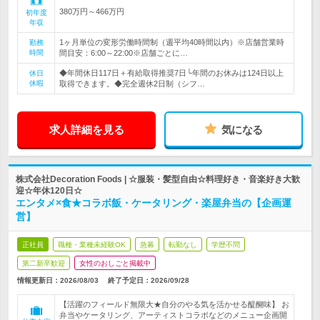
380万円～466万円
初年度
年収
1ヶ月単位の変形労働時間制（週平均40時間以内）※店舗営業時
勤務
時間
間目安：6:00～22:00※店舗ごとに…
◆年間休日117日＋有給取得推奨7日└年間のお休みは124日以上
休日
休暇
取得できます。◆完全週休2日制（シフ…
求人詳細を見る
気になる
株式会社Decoration Foods | ☆服装・髪型自由☆料理好き・音楽好き大歓
迎☆年休120日☆
エンタメ×食★コラボ飯・ケータリング・楽屋弁当の【企画運
営】
正社員
職種・業種未経験OK
急募
転勤なし
学歴不問
第二新卒歓迎
女性のおしごと掲載中
情報更新日：2026/08/03
終了予定日：
2026/09/28
【活躍のフィールド無限大★自分のやる気を活かせる醍醐味】 お
弁当やケータリング、アーティストコラボなどのメニュー企画開