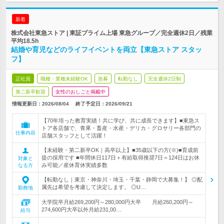
新着
株式会社東急ストア | 東証プライム上場 東急グループ／完全週休2日／残業
平均18.5h
結婚や育児などのライフイベントを両立【東急ストア スタッ
フ】
正社員
職種・業種未経験OK
急募
転勤なし
完全週休2日制
第二新卒歓迎
女性のおしごと掲載中
情報更新日：2026/08/04
終了予定日：
2026/09/21
【70年培った教育実績！共に学び、共に成長できます】■東急ス
トア各店舗で、青果・畜産・水産・デリカ・グロサリー各部門の
仕事内容
店舗スタッフとして活躍！
【未経験・第二新卒OK｜高卒以上】■35歳以下の方(※)■育成前
提の採用です ■年間休日117日＋有給取得推奨7日＝124日はお休
対象と
み可能／産休育休実績多数
なる方
【転勤なし｜東京・神奈川・埼玉・千葉・静岡で大募集！】 ◎配
属先は希望を考慮して決定します。 ◎U…
勤務地
大学院卒月給269,200円～280,000円大卒 月給260,200円～
274,600円大卒以外月給231,00…
給与