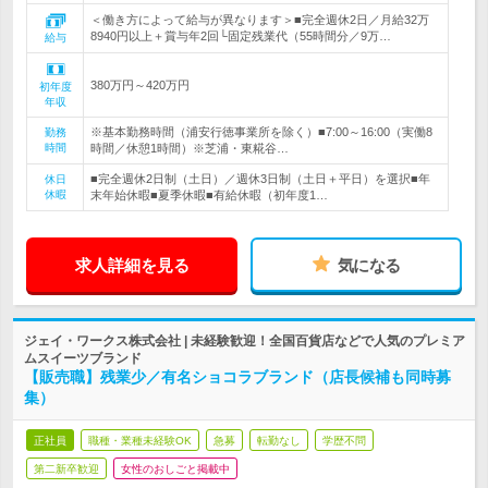
＜働き方によって給与が異なります＞■完全週休2日／月給32万
8940円以上＋賞与年2回└固定残業代（55時間分／9万…
給与
380万円～420万円
初年度
年収
※基本勤務時間（浦安行徳事業所を除く）■7:00～16:00（実働8
勤務
時間
時間／休憩1時間）※芝浦・東糀谷…
■完全週休2日制（土日）／週休3日制（土日＋平日）を選択■年
休日
休暇
末年始休暇■夏季休暇■有給休暇（初年度1…
求人詳細を見る
気になる
ジェイ・ワークス株式会社 | 未経験歓迎！全国百貨店などで人気のプレミア
ムスイーツブランド
【販売職】残業少／有名ショコラブランド（店長候補も同時募
集）
正社員
職種・業種未経験OK
急募
転勤なし
学歴不問
第二新卒歓迎
女性のおしごと掲載中