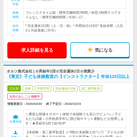
年収
フレックスタイム制・標準労働時間7時間／休憩:1時間※コアタ
勤務
時間
イムなし・標準労働時間帯／9:00～17…
* 完全週休2日制（土・日・祝）* 年間休日124日* 有給休暇（入社
休日
休暇
3ヵ月経過後に付与）
求人詳細を見る
気になる
オルソ株式会社 | ☆昇給年1回☆完全週休2日☆残業少
《東京》子ども体操教室の【インストラクター】年休120日以上
正社員
急募
学歴不問
完全週休2日制
第二新卒歓迎
女性のおしごと掲載中
情報更新日：2026/04/30
終了予定日：
2026/10/15
＼豊富な研修＆サポート体制で未経験でも安心デビュー♪／子ど
もたち(2歳～小学校高学年)に跳び箱やマット運動などを指導しま
仕事内容
す！★昇給年1回で給与UP
【未経験・第二新卒歓迎】☆*8割が未経験入社*☆◎「子どもが好
き」「人に教えるのが好き」な方を歓迎★『マイナビ転職』から