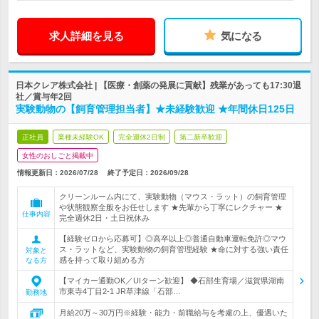
求人詳細を見る
気になる
日本クレア株式会社 | 【医療・創薬の発展に貢献】残業があっても17:30退
社／賞与年2回
実験動物の【飼育管理担当者】★未経験歓迎 ★年間休日125日
正社員
業種未経験OK
完全週休2日制
第二新卒歓迎
女性のおしごと掲載中
情報更新日：2026/07/28
終了予定日：
2026/09/28
クリーンルーム内にて、実験動物（マウス・ラット）の飼育管理
や状態観察全般をお任せします ★先輩から丁寧にレクチャー ★
仕事内容
完全週休2日・土日祝休み
【経験ゼロから応募可】◎高卒以上◎普通自動車運転免許◎マウ
ス・ラットなど、実験動物の飼育管理経験 ★命に対する強い責任
対象と
感を持って取り組める方
なる方
【マイカー通勤OK／UIターン歓迎】 ◆石部生育場／滋賀県湖南
市東寺4丁目2-1 JR草津線「石部…
勤務地
月給20万～30万円※経験・能力・前職給与を考慮の上、優遇いた