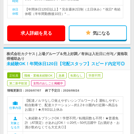
時間
【年間休日120日以上】* 完全週休2日制（土日休み）* 祝日* 有給
休日
休暇
休暇（半年間勤務後10日）* …
求人詳細を見る
気になる
株式会社カクヤス | 上場グループ＆売上好調／有休は入社日に付与／資格取
得補助あり
未経験OK！年間休日120日【宅配スタッフ】スピード内定可◎
正社員
職種・業種未経験OK
急募
転勤なし
学歴不問
第二新卒歓迎
女性のおしごと掲載中
情報更新日：2026/07/07
終了予定日：
2026/08/24
【配達ノルマなし◎覚えやすいシンプルワーク♪】運転しやすい
軽自動車で、配達ステーション⇔約1.2キロ圏内の近隣へ商品を
仕事内容
お届け！★月9日以上休み
＼未経験＆ブランクOK！学歴不問／転職回数も不問！★普通免
許（AT限定）があればOK！☆20代～50代活躍中【お酒好き・お
対象と
酒が飲めなくても大丈夫◎】
なる方