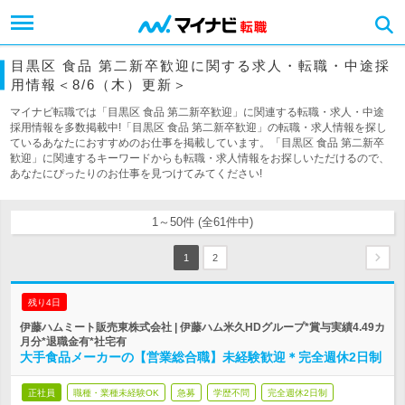
目黒区 食品 第二新卒歓迎に関する求人・転職・中途採
用情報＜8/6（木）更新＞
マイナビ転職では「目黒区 食品 第二新卒歓迎」に関連する転職・求人・中途
採用情報を多数掲載中!「目黒区 食品 第二新卒歓迎」の転職・求人情報を探し
ているあなたにおすすめのお仕事を掲載しています。「目黒区 食品 第二新卒
歓迎」に関連するキーワードからも転職・求人情報をお探しいただけるので、
あなたにぴったりのお仕事を見つけてみてください!
1～50件 (全61件中)
1
2
残り4日
伊藤ハムミート販売東株式会社 | 伊藤ハム米久HDグループ*賞与実績4.49カ
月分*退職金有*社宅有
大手食品メーカーの【営業総合職】未経験歓迎＊完全週休2日制
正社員
職種・業種未経験OK
急募
学歴不問
完全週休2日制