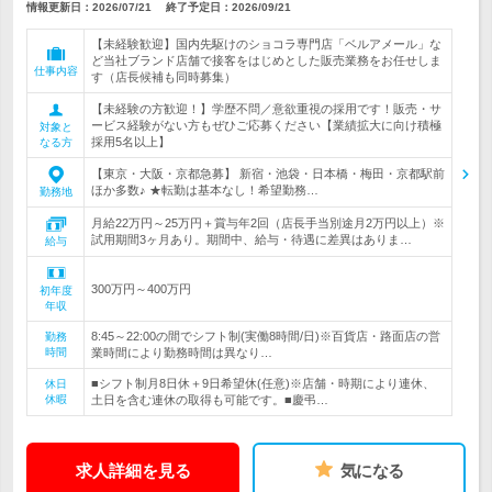
情報更新日：2026/07/21
終了予定日：
2026/09/21
【未経験歓迎】国内先駆けのショコラ専門店「ベルアメール」な
ど当社ブランド店舗で接客をはじめとした販売業務をお任せしま
仕事内容
す（店長候補も同時募集）
【未経験の方歓迎！】学歴不問／意欲重視の採用です！販売・サ
ービス経験がない方もぜひご応募ください【業績拡大に向け積極
対象と
採用5名以上】
なる方
【東京・大阪・京都急募】 新宿・池袋・日本橋・梅田・京都駅前
ほか多数♪ ★転勤は基本なし！希望勤務…
勤務地
月給22万円～25万円＋賞与年2回（店長手当別途月2万円以上）※
試用期間3ヶ月あり。期間中、給与・待遇に差異はありま…
給与
300万円～400万円
初年度
年収
8:45～22:00の間でシフト制(実働8時間/日)※百貨店・路面店の営
勤務
時間
業時間により勤務時間は異なり…
■シフト制月8日休＋9日希望休(任意)※店舗・時期により連休、
休日
休暇
土日を含む連休の取得も可能です。■慶弔…
求人詳細を見る
気になる