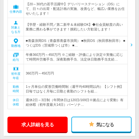
【20～30代の若手活躍中】デリバリーステーション（DS）に
て、日々の出荷・配送計画の実施、改善など、幅広い業務をお任
仕事内容
せいたします！
【学歴・経験不問／第二新卒＆未経験OK】◆社会貢献度の高い
対象と
業務に携わる事ができます！挑戦したい方歓迎します！
なる方
■青森浪岡DS（青森県青森市浪岡） ■秋田DS（秋田県秋田市） ■
つくばDS（茨城県つくば市） ■…
勤務地
年俸360万円～450万円 ※ご経験・評価により決定※実働に応じ
て時間外労働手当、深夜勤務手当、法定休日勤務手当支給…
給与
360万円～450万円
初年度
年収
1ヶ月単位の変形労働時間制（週平均40時間以内）【シフト例】
勤務
時間
日毎ではなく月毎に日勤と夜勤のシフトを組…
週休2日～3日制（年間休日は120日/169日※拠点により変動）有
休日
休暇
給休暇（初年度最大14日）パーソナ…
求人詳細を見る
気になる