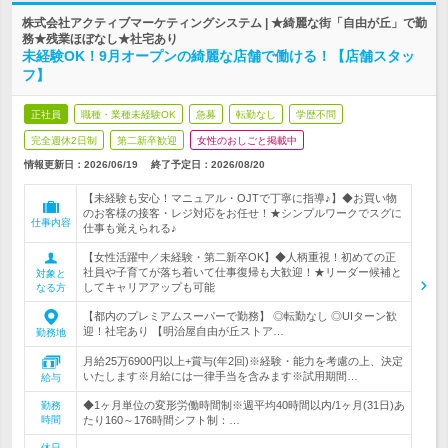
株式会社アクティブマーケティングシステム | ★綺麗な街「自由が丘」で勤
務★残業ほぼなし★社宅あり
未経験OK！9月オープンの綺麗な店舗で働ける！【店舗スタッ
フ】
正社員
職種・業種未経験OK
急募
転勤なし
学歴不問
完全週休2日制
第二新卒歓迎
女性のおしごと掲載中
情報更新日：2026/06/19
終了予定日：
2026/08/20
【未経験も安心！マニュアル・OJTで丁寧に指導♪】◆お買い物
のお客様の接客・レジ対応をお任せ！★シンプルワークでスグに
仕事内容
仕事も覚えられる♪
【女性活躍中／未経験・第二新卒OK】◆人柄重視！初めての正
社員や子育てが落ち着いて仕事復帰も大歓迎！★リーダー候補と
対象と
してキャリアアップも可能
なる方
【都内のプレミアムスーパーで勤務】 ◎転勤なし ◎UIターン歓
迎！社宅あり 【明治屋自由が丘ストア…
勤務地
月給25万6900円以上+賞与(年2回)※経験・能力を考慮の上、決定
いたします※月給には一律手当を含みます※試用期間…
給与
◆1ヶ月単位の変形労働時間制※週平均40時間以内/1ヶ月(31日)あ
勤務
時間
たり160～176時間シフト制：…
休日