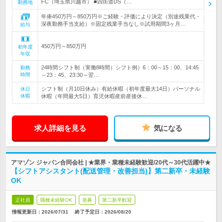
FC（埼玉県川越市） ■四街道DS（…
勤務地
年俸450万円～850万円※ご経験・評価により決定（別途残業代・
深夜勤務手当支給）※固定残業手当なし※試用期間3ヶ月…
給与
450万円～850万円
初年度
年収
24時間シフト制（実働8時間）シフト例）6：00～15：00、14:45
勤務
時間
～23：45、23:30～翌…
シフト制（月10日休み）有給休暇（初年度最大14日）パーソナル
休日
休暇
休暇（年間最大5日）育児休暇産前産後休…
求人詳細を見る
気になる
アマゾン ジャパン合同会社 | ★業界・業種未経験歓迎/20代～30代活躍中★
【シフトアシスタント(配送管理・改善担当)】第二新卒・未経験
OK
正社員
職種未経験OK
急募
第二新卒歓迎
情報更新日：2026/07/31
終了予定日：
2026/08/20