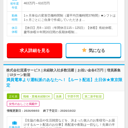
463万円～610万円
初年度
年収
1ヶ月単位の変形労働時間制（週平均労働時間37時間）■シフトは
勤務
時間
1ヶ月ごとにご自身で作成していただきま…
【休日】月8～10日（年間休日115～125日）【休暇】有給休暇、
休日
休暇
慶弔休暇※年間20日間の長期休暇制…
求人詳細を見る
気になる
株式会社流通サービス | 未経験入社多数活躍｜お祝い金各8万円｜増員募集
｜UIターン歓迎
満員電車より運転派のあなたへ！【ルート配送】土日休★東京限
定
正社員
職種・業種未経験OK
急募
学歴不問
第二新卒歓迎
女性のおしごと掲載中
情報更新日：2026/08/03
終了予定日：
2026/10/22
【生協の食品や生活雑貨などを、決まった個人のお客様宅へお届
けするルート配送のお仕事】再配達や夜勤は一切なし！先輩の半
仕事内容