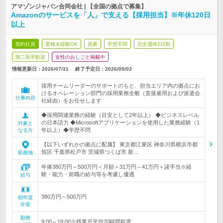
アマゾンジャパン合同会社 | 【全国の拠点で募集】
Amazonのサービスを「人」で支える【採用担当】※年休120日
以上
契約社員
業種未経験OK
急募
学歴不問
完全週休2日制
第二新卒歓迎
女性のおしごと掲載中
情報更新日：2026/07/31
終了予定日：
2026/09/03
採用チームリーダーのサポートのもと、担当エリア内の拠点にお
けるオペレーション部門の採用業務全般（直接雇用および派遣会
仕事内容
社経由）をお任せします
◆採用関連業務の経験（目安として2年以上） ◆ビジネスレベル
の日本語力 ◆Microsoftアプリケーションを使用した業務経験（1
対象と
年以上）◆学歴不問
なる方
【以下いずれかの拠点に配属】 東京都江東区 神奈川県横浜市都
筑区 千葉県松戸市 茨城県つくば市 新…
勤務地
年俸380万円～500万円＜月額＞31万円～41万円＋諸手当※経
験・能力・前職の給与等を考慮し優遇
給与
380万円～500万円
初年度
年収
勤務
9:00～18:00※残業月平均20時間程度