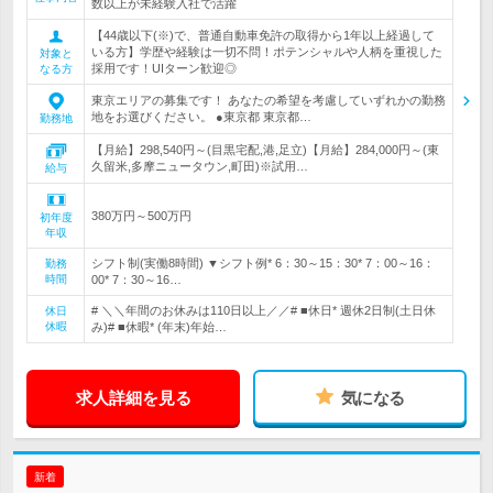
数以上が未経験入社で活躍
【44歳以下(※)で、普通自動車免許の取得から1年以上経過して
いる方】学歴や経験は一切不問！ポテンシャルや人柄を重視した
対象と
採用です！UIターン歓迎◎
なる方
東京エリアの募集です！ あなたの希望を考慮していずれかの勤務
地をお選びください。 ●東京都 東京都…
勤務地
【月給】298,540円～(目黒宅配,港,足立)【月給】284,000円～(東
久留米,多摩ニュータウン,町田)※試用…
給与
380万円～500万円
初年度
年収
シフト制(実働8時間) ▼シフト例* 6：30～15：30* 7：00～16：
勤務
時間
00* 7：30～16…
# ＼＼年間のお休みは110日以上／／# ■休日* 週休2日制(土日休
休日
休暇
み)# ■休暇* (年末)年始…
求人詳細を見る
気になる
新着