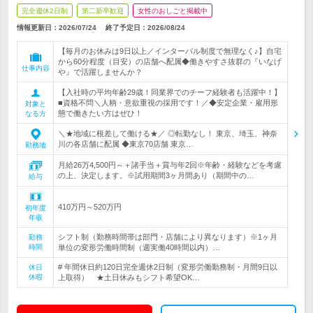
完全週休2日制
第二新卒歓迎
女性のおしごと掲載中
情報更新日：2026/07/24
終了予定日：
2026/08/24
【毎月のお休みは9日以上／インターバル制度で無理なく♪】自宅
から60分程度（目安）の店舗へ配属◆働きやすさ抜群の『いなげ
仕事内容
や』で活躍しませんか？
【入社時の平均年齢29歳！同業界でのチーフ経験者も活躍中！】
■資格不問＼人柄・意欲重視の採用です！／◆安定企業・雇用形
対象と
態で働きたい方はぜひ！
なる方
＼★地域に根差して働ける★／ ◎転勤なし！ 東京、埼玉、神奈
川の各店舗に配属 ◆東京70店舗 東京…
勤務地
月給26万4,500円～＋諸手当＋賞与年2回※年齢・経験などを考慮
の上、決定します。※試用期間3ヶ月間あり（期間中の…
給与
410万円～520万円
初年度
年収
シフト制（勤務時間帯は部門・店舗により異なります）※1ヶ月
勤務
時間
単位の変形労働時間制（週実働40時間以内）…
# 年間休日約120日完全週休2日制（変形労働勤務制・月間9日以
休日
休暇
上取得） ★土日休みもシフト希望OK…