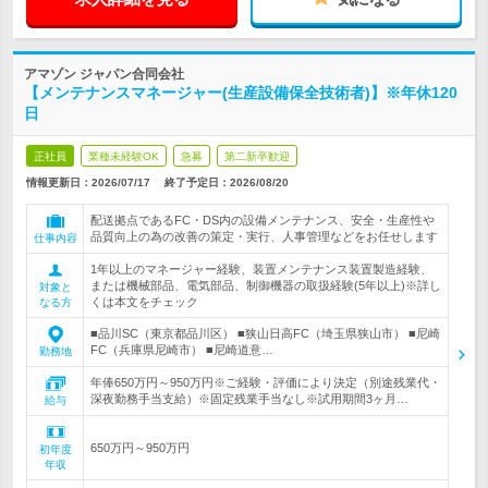
アマゾン ジャパン合同会社
【メンテナンスマネージャー(生産設備保全技術者)】※年休120
日
正社員
業種未経験OK
急募
第二新卒歓迎
情報更新日：2026/07/17
終了予定日：
2026/08/20
配送拠点であるFC・DS内の設備メンテナンス、安全・生産性や
品質向上の為の改善の策定・実行、人事管理などをお任せします
仕事内容
1年以上のマネージャー経験、装置メンテナンス装置製造経験、
または機械部品、電気部品、制御機器の取扱経験(5年以上)※詳し
対象と
くは本文をチェック
なる方
■品川SC（東京都品川区） ■狭山日高FC（埼玉県狭山市） ■尼崎
FC（兵庫県尼崎市） ■尼崎道意…
勤務地
年俸650万円～950万円※ご経験・評価により決定（別途残業代・
深夜勤務手当支給）※固定残業手当なし※試用期間3ヶ月…
給与
650万円～950万円
初年度
年収