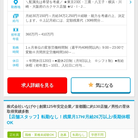
＼配属先は希望を考慮／ ★東京23区・三鷹・八王子・横浜・川
崎・大阪府のカクヤス店舗 ★U・I・J…
勤務地
月給30万150円～月給34万2,250円※経験・能力を考慮の上、決定
します。※上記月給には、定額残業代（30時間分…
給与
360万円～410万円
初年度
年収
1ヵ月単位の変形労働時間制（週平均40時間以内）9:00～23:00で
勤務
時間
変動※月間所定労働時間160～…
＜年間休日120日＞■週休2日制（月9日以上 ※シフト制）■有給
休日
休暇
休暇（初年度1～10日。入社日に付与…
求人詳細を見る
気になる
株式会社いなげや | 創業125年安定企業／首都圏に約130店舗／男性の育休
取得実績多数
【店舗スタッフ】転勤なし！残業月17H/月給26万以上/長期休暇
OK
正社員
職種・業種未経験OK
急募
転勤なし
学歴不問