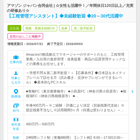
アマゾン ジャパン合同会社 | ☆女性も活躍中！／年間休日120日以上／充実
の研修あり☆
【工程管理アシスタント】◆未経験歓迎 ◆20～30代活躍中
正社員
職種・業種未経験OK
急募
第二新卒歓迎
女性のおしごと掲載中
情報更新日：2026/07/31
終了予定日：
2026/09/03
Amazonの物流拠点でマネージャーのサポートのもと、工程管理
業務／入出荷の進捗管理・改善提案・商品の品質管理チェックな
仕事内容
どの業務をお任せします。
＜学歴不問＆第二新卒歓迎！＞【応募条件】◆日本語をネイティ
ブレベルで話せる方（読み書き、交渉やプレゼンができるレベ
対象と
ル） ◆基本的なPCスキル
なる方
■青梅FC（東京都青梅市） ■小田原FC（神奈川県小田原市） ■相
模湖FC（神奈川県相模原市） ■…
勤務地
年俸400万円～※ご経験・評価により決定（別途残業代支給）※
固定残業手当なし※試用期間3ヶ月（待遇は変わりません）＜…
給与
400万円～500万円
初年度
年収
24時間シフト制（実働8時間）【シフト例】8:00～17:0013:00～
勤務