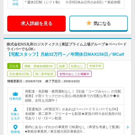
* 週休2日制（シフト制） ※月9日休み(2月のみ8日）* 有給休暇
休暇
求人詳細を見る
気になる
株式会社NS丸和ロジスティクス | 東証プライム上場グループ★ペーパード
ライバーでもOK♪
【宅配スタッフ】月給32万円～／年間休日MAX156日／MCalf
正社員
職種・業種未経験OK
急募
転勤なし
学歴不問
完全週休2日制
第二新卒歓迎
女性のおしごと掲載中
情報更新日：2026/07/28
終了予定日：
2026/10/22
再配達・長距離・夜間運転なし！【生協『コープみらい』の宅配
業務】小型トラックだから安心♪軽自動車での宅配も導入中◆未
仕事内容
経験、女性も活躍中！
【普通免許（AT限定可）があればペーパードライバーでもOK】
未経験・第二新卒・フリーターも歓迎★家賃の65％会社負担の社
対象と
宅あり！U・Iターン歓迎
なる方
都内にあるいずれかの事業所 ◎転勤なし（希望を考慮して配属）
■東糀谷事業所／東京都大田区東糀谷5…
勤務地