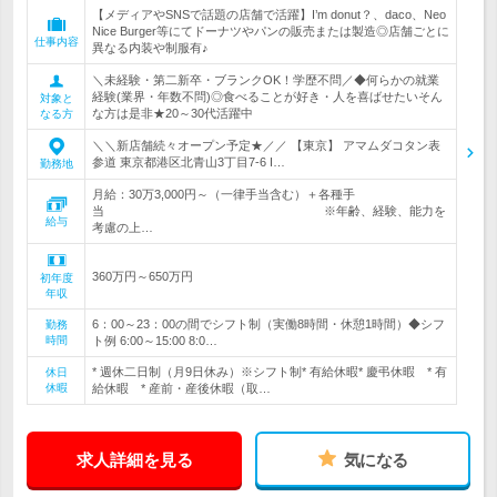
【メディアやSNSで話題の店舗で活躍】I’m donut？、daco、Neo
Nice Burger等にてドーナツやパンの販売または製造◎店舗ごとに
仕事内容
異なる内装や制服有♪
＼未経験・第二新卒・ブランクOK！学歴不問／◆何らかの就業
経験(業界・年数不問)◎食べることが好き・人を喜ばせたいそん
対象と
な方は是非★20～30代活躍中
なる方
＼＼新店舗続々オープン予定★／／ 【東京】 アマムダコタン表
参道 東京都港区北青山3丁目7-6 I…
勤務地
月給：30万3,000円～（一律手当含む）＋各種手
当 ※年齢、経験、能力を
給与
考慮の上…
360万円～650万円
初年度
年収
6：00～23：00の間でシフト制（実働8時間・休憩1時間）◆シフ
勤務
時間
ト例 6:00～15:00 8:0…
* 週休二日制（月9日休み）※シフト制* 有給休暇* 慶弔休暇 * 有
休日
休暇
給休暇 * 産前・産後休暇（取…
求人詳細を見る
気になる