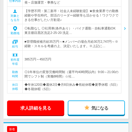
仕事内容
発～店舗運営・事務など
【学歴不問・第二新卒・社会人未経験歓迎】★飲食業界での勤務
経験や学生時代、部活のリーダー経験等も活かせる！ワクワクで
対象と
きる仕事がしたい方歓迎♪
なる方
◎転勤なし ◎社用車(条件あり）・バイク通勤・自転車通勤OK
東京都目黒区洗足2-25-20 洗足…
勤務地
■管理職候補月給35万円～■メンバーの場合月給30万2,747円～※
経験・スキルを考慮の上、決定いたします。※上記に…
給与
385万円～450万円
初年度
年収
◎1年単位の変形労働時間制（週平均40時間以内）9:00～21:00の
勤務
時間
間でシフト制（実働8時間）☆社…
◆年休120日◆週休2日◆月8日休み◆有給休暇◆夏季休暇（5日）
休日
休暇
◆冬期休暇（5日）
求人詳細を見る
気になる
新着