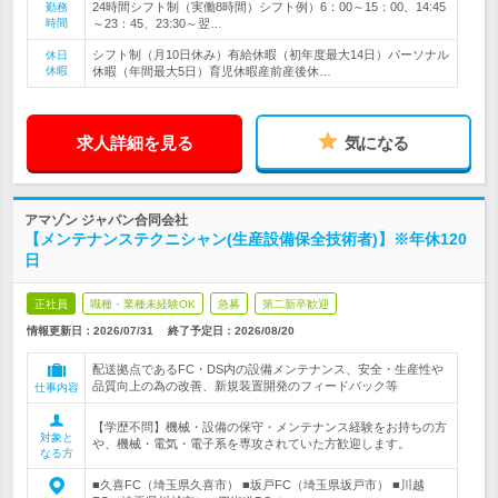
24時間シフト制（実働8時間）シフト例）6：00～15：00、14:45
勤務
時間
～23：45、23:30～翌…
シフト制（月10日休み）有給休暇（初年度最大14日）パーソナル
休日
休暇
休暇（年間最大5日）育児休暇産前産後休…
求人詳細を見る
気になる
アマゾン ジャパン合同会社
【メンテナンステクニシャン(生産設備保全技術者)】※年休120
日
正社員
職種・業種未経験OK
急募
第二新卒歓迎
情報更新日：2026/07/31
終了予定日：
2026/08/20
配送拠点であるFC・DS内の設備メンテナンス、安全・生産性や
品質向上の為の改善、新規装置開発のフィードバック等
仕事内容
【学歴不問】機械・設備の保守・メンテナンス経験をお持ちの方
対象と
や、機械・電気・電子系を専攻されていた方歓迎します。
なる方
■久喜FC（埼玉県久喜市） ■坂戸FC（埼玉県坂戸市） ■川越