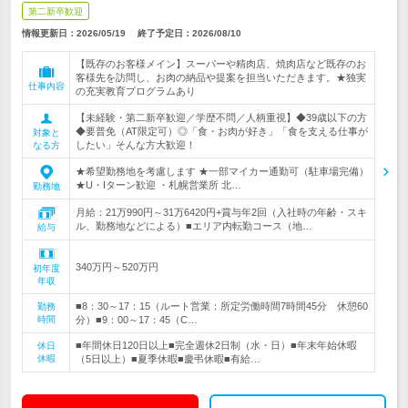
第二新卒歓迎
情報更新日：2026/05/19
終了予定日：
2026/08/10
【既存のお客様メイン】スーパーや精肉店、焼肉店など既存のお
客様先を訪問し、お肉の納品や提案を担当いただきます。★独実
仕事内容
の充実教育プログラムあり
【未経験・第二新卒歓迎／学歴不問／人柄重視】◆39歳以下の方
◆要普免（AT限定可）◎「食・お肉が好き」「食を支える仕事が
対象と
したい」そんな方大歓迎！
なる方
★希望勤務地を考慮します ★一部マイカー通勤可（駐車場完備）
★U・Iターン歓迎 ・札幌営業所 北…
勤務地
月給：21万990円～31万6420円+賞与年2回（入社時の年齢・スキ
ル、勤務地などによる）■エリア内転勤コース（地…
給与
340万円～520万円
初年度
年収
■8：30～17：15（ルート営業：所定労働時間7時間45分 休憩60
勤務
時間
分）■9：00～17：45（C…
■年間休日120日以上■完全週休2日制（水・日）■年末年始休暇
休日
休暇
（5日以上）■夏季休暇■慶弔休暇■有給…