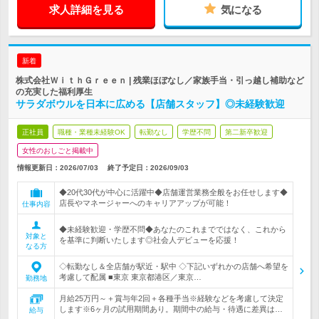
求人詳細を見る
気になる
新着
株式会社ＷｉｔｈＧｒｅｅｎ | 残業ほぼなし／家族手当・引っ越し補助など
の充実した福利厚生
サラダボウルを日本に広める【店舗スタッフ】◎未経験歓迎
正社員
職種・業種未経験OK
転勤なし
学歴不問
第二新卒歓迎
女性のおしごと掲載中
情報更新日：2026/07/03
終了予定日：
2026/09/03
◆20代30代が中心に活躍中◆店舗運営業務全般をお任せします◆
店長やマネージャーへのキャリアアップが可能！
仕事内容
◆未経験歓迎・学歴不問◆あなたのこれまでではなく、これから
対象と
を基準に判断いたします◎社会人デビューを応援！
なる方
◇転勤なし＆全店舗が駅近・駅中 ◇下記いずれかの店舗へ希望を
考慮して配属 ■東京 東京都港区／東京…
勤務地
月給25万円～＋賞与年2回＋各種手当※経験などを考慮して決定
します※6ヶ月の試用期間あり。期間中の給与・待遇に差異は…
給与