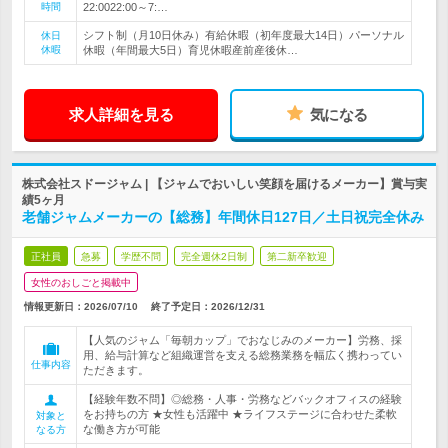
時間
22:0022:00～7:…
シフト制（月10日休み）有給休暇（初年度最大14日）パーソナル
休日
休暇
休暇（年間最大5日）育児休暇産前産後休…
求人詳細を見る
気になる
株式会社スドージャム | 【ジャムでおいしい笑顔を届けるメーカー】賞与実
績5ヶ月
老舗ジャムメーカーの【総務】年間休日127日／土日祝完全休み
正社員
急募
学歴不問
完全週休2日制
第二新卒歓迎
女性のおしごと掲載中
情報更新日：2026/07/10
終了予定日：
2026/12/31
【人気のジャム「毎朝カップ」でおなじみのメーカー】労務、採
用、給与計算など組織運営を支える総務業務を幅広く携わってい
仕事内容
ただきます。
【経験年数不問】◎総務・人事・労務などバックオフィスの経験
をお持ちの方 ★女性も活躍中 ★ライフステージに合わせた柔軟
対象と
な働き方が可能
なる方