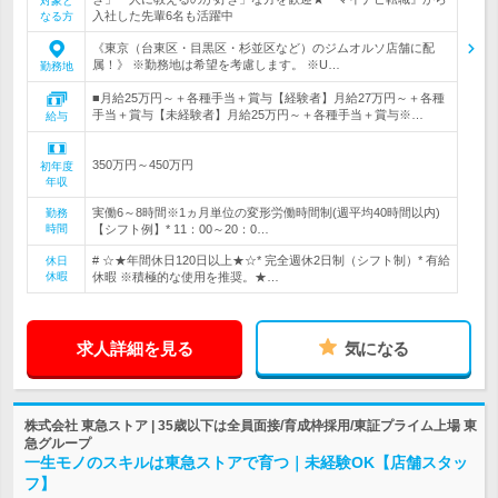
対象と
入社した先輩6名も活躍中
なる方
《東京（台東区・目黒区・杉並区など）のジムオルソ店舗に配
属！》 ※勤務地は希望を考慮します。 ※U…
勤務地
■月給25万円～＋各種手当＋賞与【経験者】月給27万円～＋各種
手当＋賞与【未経験者】月給25万円～＋各種手当＋賞与※…
給与
350万円～450万円
初年度
年収
実働6～8時間※1ヵ月単位の変形労働時間制(週平均40時間以内)
勤務
時間
【シフト例】* 11：00～20：0…
# ☆★年間休日120日以上★☆* 完全週休2日制（シフト制）* 有給
休日
休暇
休暇 ※積極的な使用を推奨。★…
求人詳細を見る
気になる
株式会社 東急ストア | 35歳以下は全員面接/育成枠採用/東証プライム上場 東
急グループ
一生モノのスキルは東急ストアで育つ｜未経験OK【店舗スタッ
フ】