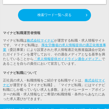
検索ワード一覧へ戻る
マイナビ転職運営者情報
マイナビ転職は
株式会社マイナビ
が運営する転職・求人情報サイト
です。 マイナビ転職は、
厚生労働省の求人情報提供の適正化推進事
業
（委託事業）により設置された求人情報適正化推進協議会が定め
たガイドラインを遵守しており、その適合メディアとなる基準を満
たしていることから
「求人情報提供ガイドライン適合メディア」
で
あることを自らの責任において宣言しています。
マイナビ転職について
正社員の求人・転職情報をご紹介する転職サイトは、
株式会社マイ
ナビ
が運営する【マイナビ転職】。「マイナビ転職」にはマイナビ
転職にしか載っていない求人も多数。また
オペレーター・アポイン
ター
の転職・求人情報などご希望の転職情報・条件からあなたにあ
った求人選びができます。