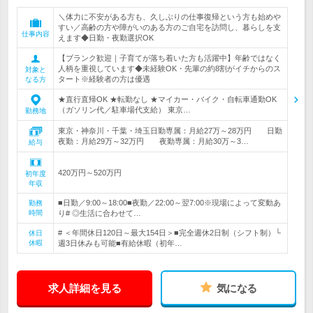
＼体力に不安がある方も、久しぶりの仕事復帰という方も始めや
すい／高齢の方や障がいのある方のご自宅を訪問し、暮らしを支
仕事内容
えます◆日勤・夜勤選択OK
【ブランク歓迎｜子育てが落ち着いた方も活躍中】年齢ではなく
人柄を重視しています◆未経験OK・先輩の約8割がイチからのス
対象と
タート※経験者の方は優遇
なる方
★直行直帰OK ★転勤なし ★マイカー・バイク・自転車通勤OK
（ガソリン代／駐車場代支給） 東京…
勤務地
東京・神奈川・千葉・埼玉日勤専属：月給27万～28万円 日勤
夜勤：月給29万～32万円 夜勤専属：月給30万～3…
給与
420万円～520万円
初年度
年収
■日勤／9:00～18:00■夜勤／22:00～翌7:00※現場によって変動あ
勤務
時間
り# ◎生活に合わせて…
# ＜年間休日120日～最大154日＞■完全週休2日制（シフト制）└
休日
休暇
週3日休みも可能■有給休暇（初年…
求人詳細を見る
気になる