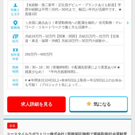
【未経験・第二新卒・正社員デビュー・ブランクありも歓迎】学
歴や経験は不問！20代～50代まで、幅広い年代が活躍中です。★
対象と
面接1回
なる方
＼全国に拠点あり！希望勤務地への配属を確約／ 在宅勤務・テレ
ワーク・リモートワークで働く方も活躍中…
勤務地
月給18万円～32万円【関東・関西】月給21万円～32万円【北海
道・東北・福岡・沖縄】月給18万円～30万円※経験や…
給与
250万円～600万円
初年度
年収
09：30～18：30（実働8時間）※配属先部署により変更あり# ★
勤務
時間
残業少なめ！ └平均月残業時間1…
# ★年間休日124日以上+有休5日以上取得＝年129日以上のお休み
休日
休暇
も可能！（プロジェクト先によって…
求人詳細を見る
気になる
新着
ユースタイルラボラトリー株式会社 | 面接保証/無料で資格取得/社会貢献度