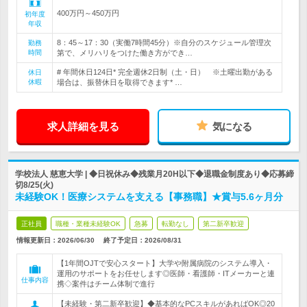
400万円～450万円
初年度
年収
8：45～17：30（実働7時間45分）※自分のスケジュール管理次
勤務
時間
第で、メリハリをつけた働き方ができ…
# 年間休日124日* 完全週休2日制（土・日） ※土曜出勤がある
休日
休暇
場合は、振替休日を取得できます* …
求人詳細を見る
気になる
学校法人 慈恵大学 | ◆日祝休み◆残業月20H以下◆退職金制度あり◆応募締
切8/25(火)
未経験OK！医療システムを支える【事務職】★賞与5.6ヶ月分
正社員
職種・業種未経験OK
急募
転勤なし
第二新卒歓迎
情報更新日：2026/06/30
終了予定日：
2026/08/31
【1年間OJTで安心スタート】大学や附属病院のシステム導入・
運用のサポートをお任せします◎医師・看護師・ITメーカーと連
仕事内容
携◇案件はチーム体制で進行
【未経験・第二新卒歓迎】◆基本的なPCスキルがあればOK◎20