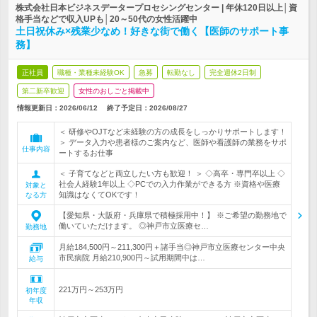
株式会社日本ビジネスデータープロセシングセンター | 年休120日以上│資
格手当などで収入UPも│20～50代の女性活躍中
土日祝休み×残業少なめ！好きな街で働く【医師のサポート事
務】
正社員
職種・業種未経験OK
急募
転勤なし
完全週休2日制
第二新卒歓迎
女性のおしごと掲載中
情報更新日：2026/06/12
終了予定日：
2026/08/27
＜ 研修やOJTなど未経験の方の成長をしっかりサポートします！
＞ データ入力や患者様のご案内など、医師や看護師の業務をサポ
仕事内容
ートするお仕事
＜ 子育てなどと両立したい方も歓迎！ ＞ ◇高卒・専門卒以上 ◇
社会人経験1年以上 ◇PCでの入力作業ができる方 ※資格や医療
対象と
知識はなくてOKです！
なる方
【愛知県・大阪府・兵庫県で積極採用中！】 ※ご希望の勤務地で
働いていただけます。 ◎神戸市立医療セ…
勤務地
月給184,500円～211,300円＋諸手当◎神戸市立医療センター中央
市民病院 月給210,900円～試用期間中は…
給与
221万円～253万円
初年度
年収