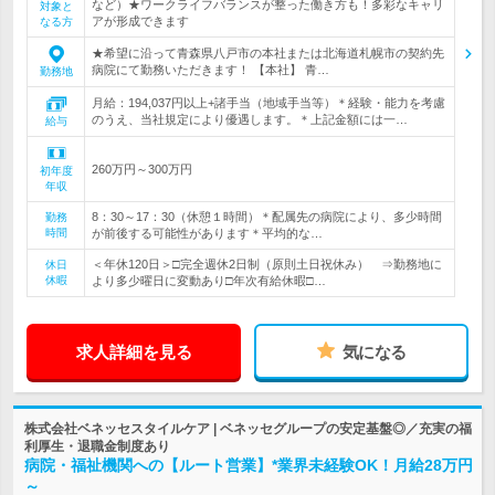
など）★ワークライフバランスが整った働き方も！多彩なキャリ
対象と
アが形成できます
なる方
★希望に沿って青森県八戸市の本社または北海道札幌市の契約先
病院にて勤務いただきます！ 【本社】 青…
勤務地
月給：194,037円以上+諸手当（地域手当等）＊経験・能力を考慮
のうえ、当社規定により優遇します。＊上記金額には一…
給与
260万円～300万円
初年度
年収
8：30～17：30（休憩１時間）＊配属先の病院により、多少時間
勤務
時間
が前後する可能性があります＊平均的な…
＜年休120日＞□完全週休2日制（原則土日祝休み） ⇒勤務地に
休日
休暇
より多少曜日に変動あり□年次有給休暇□…
求人詳細を見る
気になる
株式会社ベネッセスタイルケア | ベネッセグループの安定基盤◎／充実の福
利厚生・退職金制度あり
病院・福祉機関への【ルート営業】*業界未経験OK！月給28万円
～