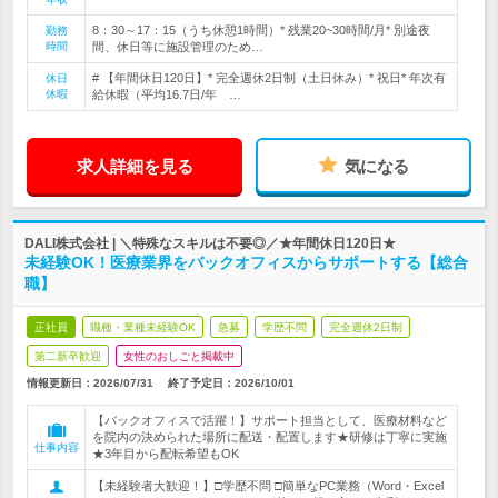
8：30～17：15（うち休憩1時間）* 残業20~30時間/月* 別途夜
勤務
時間
間、休日等に施設管理のため…
# 【年間休日120日】* 完全週休2日制（土日休み）* 祝日* 年次有
休日
休暇
給休暇（平均16.7日/年 …
求人詳細を見る
気になる
DALI株式会社 | ＼特殊なスキルは不要◎／★年間休日120日★
未経験OK！医療業界をバックオフィスからサポートする【総合
職】
正社員
職種・業種未経験OK
急募
学歴不問
完全週休2日制
第二新卒歓迎
女性のおしごと掲載中
情報更新日：2026/07/31
終了予定日：
2026/10/01
【バックオフィスで活躍！】サポート担当として、医療材料など
を院内の決められた場所に配送・配置します★研修は丁寧に実施
仕事内容
★3年目から配転希望もOK
【未経験者大歓迎！】□学歴不問 □簡単なPC業務（Word・Excel