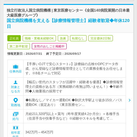
独立行政法人国立病院機構 | 東京医療センター《全国140病院展開の日本最
大級医療グループ》
国立病院機構を支える【診療情報管理士】経験者歓迎◆年休120
日
正社員
職種・業種未経験OK
急募
転勤なし
完全週休2日制
第二新卒歓迎
女性のおしごと掲載中
情報更新日：2026/07/31
終了予定日：
2026/09/17
【手厚いOJTで安心スタート♪】診療録の点検やDPCデータ作
成、がん登録など診療情報管理士としての業務全般をお任せしま
仕事内容
す。※8名チームで対応
【幅広い世代のスタッフが活躍中・経験者を優遇】◆診療情報管
理士の資格がある方（実務経験の有無は問いません！）◆年齢不
対象と
問◆人物重視の採用です
なる方
◆転勤なし／マイカー通勤OK ◆駒沢大学駅より徒歩15分／バス
通勤OK（規定あり） 《東京医療セン…
勤務地
月給211,320円以上＋賞与（昨年度実績4.2か月分）＋各種手当
（住居手当や扶養手当など）※経験やスキルを考慮して…
給与
342万円～454万円
初年度
年収