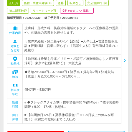
正社員
職種・業種未経験OK
急募
転勤なし
完全週休2日制
第二新卒歓迎
リモートワーク可
女性のおしごと掲載中
情報更新日：2026/06/30
終了予定日：
2026/09/21
皮膚科・形成外科・美容外科領域のドクターへの医療機器の営業
や、化粧品の営業をお任せします。
仕事内容
＼業界未経験・第二新卒OK／【必須】■大卒以上■普通自動車免
許 ■折衝経験（営業に限らず）【活躍中人材】有形商材営業のご
対象と
経験◎
なる方
【勤務地は希望を考慮／リモート相談可／原則転勤なし／直行直
帰可】 東京本社(湯島駅1分)、大阪支店…
勤務地
◆月給295,000円～373,000円＋諸手当＋賞与年2回＋決算賞与
【東京】月給300,000円～373,000円…
給与
454万円～530万円
初年度
年収
# ◆フレックスタイム制（標準労働時間7時間45分）* 標準労働時
勤務
時間
間帯：9:00～17:45（休憩6…
# 【年間休日124日＋夏季休暇最低5日⇒129日以上の休みが可
休日
休暇
能！】※2025年度6月までに入社の…