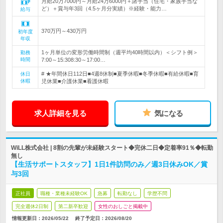
月給20万7000円～月給24万6000円＋諸手当（住宅・家族手当な
ど）＋賞与年3回（4.5ヶ月分実績）※経験・能力…
給与
370万円～430万円
初年度
年収
1ヶ月単位の変形労働時間制（週平均40時間以内）＜シフト例＞
勤務
時間
7:00～15:308:30～17:00…
# ★年間休日112日■4週8休制■夏季休暇■冬季休暇■有給休暇■育
休日
休暇
児休業■介護休業■看護休暇
求人詳細を見る
気になる
WiLL株式会社 | 8割の先輩が未経験スタート◆完休二日◆定着率91％◆転勤
無し
【生活サポートスタッフ】1日1件訪問のみ／週3日休みOK／賞
与3回
正社員
職種・業種未経験OK
急募
転勤なし
学歴不問
完全週休2日制
第二新卒歓迎
女性のおしごと掲載中
情報更新日：2026/05/22
終了予定日：
2026/08/20