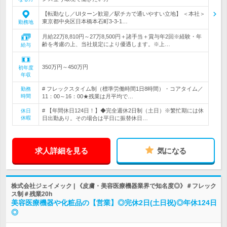
【転勤なし／UIターン歓迎／駅チカで通いやすい立地】 ＜本社＞
東京都中央区日本橋本石町3-3-1…
勤務地
月給22万8,810円～27万8,500円＋諸手当＋賞与年2回※経験・年
齢を考慮の上、当社規定により優遇します。※上…
給与
350万円～450万円
初年度
年収
# フレックスタイム制（標準労働時間1日8時間）・コアタイム／
勤務
時間
11：00～16：00★残業は月平均で…
# 【年間休日124日！】◆完全週休2日制（土日）※繁忙期には休
休日
休暇
日出勤あり。その場合は平日に振替休日…
求人詳細を見る
気になる
株式会社ジェイメック | 《皮膚・美容医療機器業界で知名度◎》＃フレック
ス制＃残業20h
美容医療機器や化粧品の【営業】◎完休2日(土日祝)◎年休124日
◎