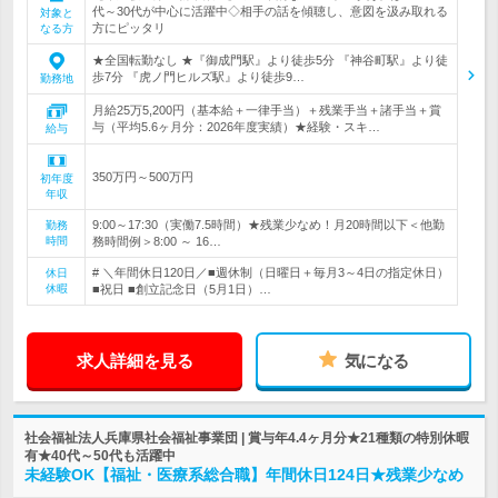
代～30代が中心に活躍中◇相手の話を傾聴し、意図を汲み取れる
対象と
方にピッタリ
なる方
★全国転勤なし ★『御成門駅』より徒歩5分 『神谷町駅』より徒
歩7分 『虎ノ門ヒルズ駅』より徒歩9…
勤務地
月給25万5,200円（基本給＋一律手当）＋残業手当＋諸手当＋賞
与（平均5.6ヶ月分：2026年度実績）★経験・スキ…
給与
350万円～500万円
初年度
年収
9:00～17:30（実働7.5時間）★残業少なめ！月20時間以下＜他勤
勤務
時間
務時間例＞8:00 ～ 16…
# ＼年間休日120日／■週休制（日曜日＋毎月3～4日の指定休日）
休日
休暇
■祝日 ■創立記念日（5月1日）…
求人詳細を見る
気になる
社会福祉法人兵庫県社会福祉事業団 | 賞与年4.4ヶ月分★21種類の特別休暇
有★40代～50代も活躍中
未経験OK【福祉・医療系総合職】年間休日124日★残業少なめ