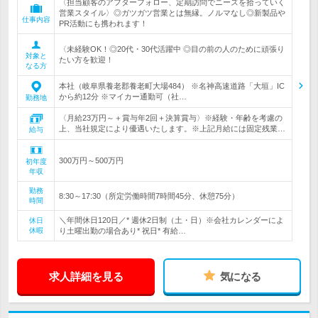
〈担当顧客のアフターフォロー、定期訪問でニーズを拾っていく
営業スタイル〉◎ガツガツ営業とは無縁。ノルマなし◎新製品や
仕事内容
PR活動にも携われます！
〈未経験OK！◎20代・30代活躍中 ◎目の前の人のために頑張り
対象と
たい方を歓迎！
なる方
本社（岐阜県養老郡養老町大場484） ※名神高速道路「大垣」IC
から約12分 ※マイカー通勤可（社…
勤務地
〈月給23万円～＋賞与年2回＋決算賞与〉※経験・年齢を考慮の
上、当社規定により優遇いたします。※上記月給には固定残業…
給与
300万円～500万円
初年度
年収
勤務
8:30～17:30（所定労働時間7時間45分、休憩75分）
時間
＼年間休日120日／* 週休2日制（土・日）※会社カレンダーによ
休日
休暇
り土曜出勤の場合あり* 祝日* 有給…
求人詳細を見る
気になる