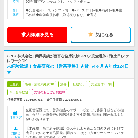
時間
20時間以下と少なめです。＜シフト例＞…
◆完全週休2日制（シフト制）◆バースデイ休暇◆有給休暇◆慶
休日
休暇
弔休暇◆産前産後休暇（取得実績有り）◆育児…
求人詳細を見る
気になる
CPCC株式会社 | 業界実績が豊富な臨床試験CRO／完全週休2日(土日)／テ
レワークOK
未経験歓迎！食品研究の【営業事務】★賞与4ヶ月★年休124日
★
正社員
職種・業種未経験OK
急募
転勤なし
完全週休2日制
第二新卒歓迎
女性のおしごと掲載中
情報更新日：2026/07/21
終了予定日：
2026/08/31
企画営業課にて、営業担当のサポート役として書類作成などを担
当。食品・医療分野の臨床試験を支え新商品開発に関われるやり
仕事内容
がいがあります！
【未経験・第二新卒歓迎】◎大卒以上★新たな知識を身に付けて
成長したい方★商品開発に関わってみたい方★ワークライフバラ
対象と
ンス整う環境で働きたい方
なる方