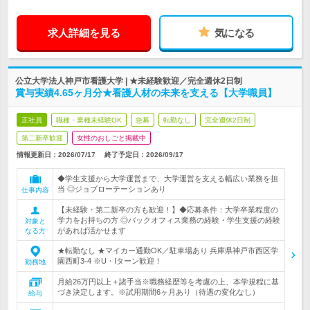
求人詳細を見る
気になる
公立大学法人神戸市看護大学 | ★未経験歓迎／完全週休2日制
賞与実績4.65ヶ月分★看護人材の未来を支える【大学職員】
正社員
職種・業種未経験OK
急募
転勤なし
完全週休2日制
第二新卒歓迎
女性のおしごと掲載中
情報更新日：2026/07/17
終了予定日：
2026/09/17
◆学生支援から大学運営まで、大学運営を支える幅広い業務を担
当 ◎ジョブローテーションあり
仕事内容
【未経験・第二新卒の方も歓迎！】◆応募条件：大学卒業程度の
学力をお持ちの方 ◎バックオフィス業務の経験・学生支援の経験
対象と
があれば活かせます
なる方
★転勤なし ★マイカー通勤OK／駐車場あり 兵庫県神戸市西区学
園西町3‐4 ※U・Iターン歓迎！
勤務地
月給26万円以上＋諸手当※職務経歴等を考慮の上、本学規程に基
づき決定します。※試用期間6ヶ月あり（待遇の変化なし）
給与