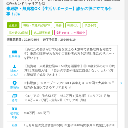
◎/セカンドキャリアも◎
未経験・無資格OK【生活サポーター】誰かの役に立てる仕
事！/Je
正社員
職種・業種未経験OK
急募
転勤なし
学歴不問
完全週休2日制
第二新卒歓迎
女性のおしごと掲載中
情報更新日：2026/08/07
終了予定日：
2026/09/10
【あなたの働きがけで社会を支える★無料で資格取得も可能で
す】重度の障害がある方やご高齢者の方を訪問し生活のサポート
仕事内容
を行います。
【無資格・未経験歓迎/40~50代も活躍中】◎60歳未満の方※◎約
8割は未経験入社！「自分の学歴や職歴に自信がない」という方
対象と
も研修等で成長できます！
なる方
☆転勤無し ☆オープニングSTAFF募集あり ☆全国で大募集 ☆日
勤のみも選択できるエリアあり ☆…
勤務地
《エリア1》月給33.3万～45.1万円＋賞与2回《エリア2》月給
32.4万～45.1万円＋賞与2回《エリア3》月給…
給与
400万円～540万円
初年度
年収
1ヵ月単位の変形労働時間制 ※週平均40時間以内※残業は月平均
勤務