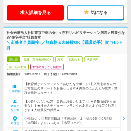
求人詳細を見る
気になる
社会医療法人社団東京巨樹の会 | ＜赤羽リハビリテーション病院＞残業少な
め*住宅手当*社員食堂
＼応募者全員面接♪／無資格＆未経験OK【看護助手】賞与4.5ヶ
月
正社員
職種・業種未経験OK
急募
転勤なし
学歴不問
第二新卒歓迎
女性のおしごと掲載中
情報更新日：2026/07/03
終了予定日：
2026/08/31
【教育係がマンツーマンであなたをサポート♪】入院患者さんの
日常生活のサポートをお任せします★先輩のほとんどが業界・業
仕事内容
種未経験スタート！
【応募いただいた方、全員とお会いします♪】★資格も経験も必
要なし！★社会人デビュー～ブランクのある方まで幅広く歓迎し
対象と
ます★人物重視の採用★
なる方
◎転勤なし ◎都営三田線「本蓮沼駅」より徒歩6分 ◎JR各線
「赤羽駅」よりバスあり 【赤羽リハビリ…
勤務地