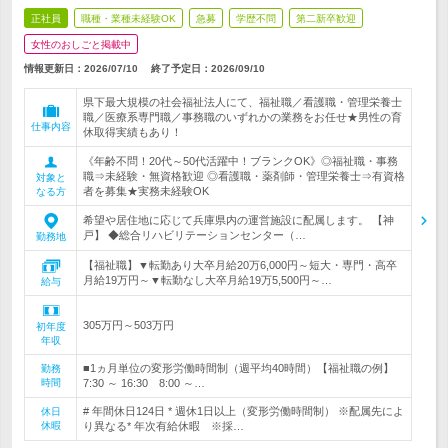
正社員
職種・業種未経験OK
急募
学歴不問
第二新卒歓迎
女性のおしごと掲載中
情報更新日：2026/07/10
終了予定日：
2026/09/10
県下最大規模の社会福祉法人にて、福祉職／看護職・管理栄養士
職／医療系専門職／事務職のいずれかの業務をお任せ★男性の育
仕事内容
休取得実績もあり！
《年齢不問！20代～50代活躍中！ブランクOK》◎福祉職・事務
職⇒未経験・無資格歓迎 ◎看護職・薬剤師・管理栄養士⇒有資格
対象と
者を募集★実務未経験OK
なる方
希望や居住地に応じて兵庫県内の運営施設に配属します。 【神
戸】 ◆総合リハビリテーションセンター（…
勤務地
【福祉職】▼転勤あり大卒月給20万6,000円～短大・専門・高卒
月給19万円～▼転勤なし大卒月給19万5,500円～…
給与
305万円～503万円
初年度
年収
■1ヵ月単位の変形労働時間制（週平均40時間）【福祉職の例】
勤務
時間
7:30 ～ 16:30 8:00 ～…
# 年間休日124日 * 週休1日以上（変形労働時間制） ※配属先によ
休日
休暇
り異なる* 年次有給休暇 ※採…