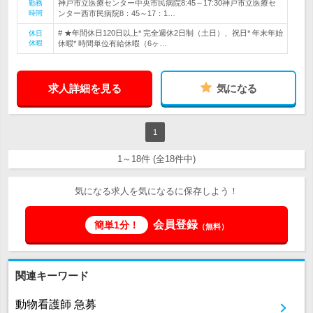
神戸市立医療センター中央市民病院8:45～17:30神戸市立医療セ
勤務
時間
ンター西市民病院8：45～17：1…
# ★年間休日120日以上* 完全週休2日制（土日）、祝日* 年末年始
休日
休暇
休暇* 時間単位有給休暇（6ヶ…
求人詳細を見る
気になる
1
1～18件 (全18件中)
気になる求人を気になるに保存しよう！
会員登録
簡単1分！
（無料）
関連キーワード
動物看護師 急募