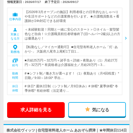
情報更新日：2026/07/17
終了予定日：
2026/09/17
【2026年3月オープンの施設】利用者様との日常的なおしゃべり
や生活サポートなどの介護業務を行います。★介護職員数名＋看
仕事内容
護師が24h対応できる好環境
＜未経験歓迎！同期と一緒に安心のスタート＞◎ネイル・髪型髪
色など自由！☆介護職員初任者研修終了(旧ヘルパー2級)以上の方
対象と
は優遇あり！
なる方
【転勤なし／マイカー通勤可】 ■住宅型有料老人ホーム「灯 -あ
かり-」 大阪府八尾市上尾町1丁目1…
勤務地
■月給25万円～32万円＋諸手当＜詳細＞夜勤あり（1）月給27万
円～32万円＊有資格者は介護福祉士／月給29万円～3…
給与
# ■シフト制／働き方が選べます！（1）夜勤あり（月4回程度）*
勤務
時間
日勤／9:00～18:00* 早出…
# 休日* 週休2日制（シフト制／月9日休み）# 休暇* 夏季休暇* 冬
休日
休暇
季休暇* 有給休暇（法定通り…
求人詳細を見る
気になる
株式会社ヴィッツ | 住宅型有料老人ホーム あおぞら摂津｜★年間休日114日