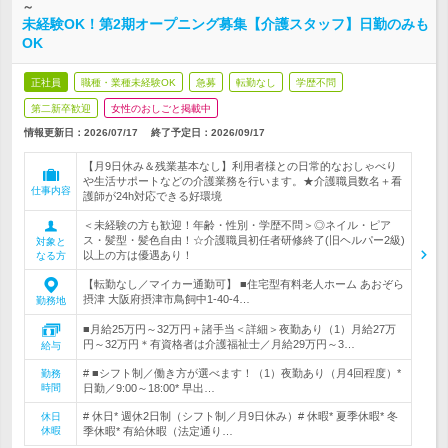
～
未経験OK！第2期オープニング募集【介護スタッフ】日勤のみも
OK
正社員
職種・業種未経験OK
急募
転勤なし
学歴不問
第二新卒歓迎
女性のおしごと掲載中
情報更新日：2026/07/17
終了予定日：
2026/09/17
【月9日休み＆残業基本なし】利用者様との日常的なおしゃべり
や生活サポートなどの介護業務を行います。★介護職員数名＋看
仕事内容
護師が24h対応できる好環境
＜未経験の方も歓迎！年齢・性別・学歴不問＞◎ネイル・ピア
ス・髪型・髪色自由！☆介護職員初任者研修終了(旧ヘルパー2級)
対象と
以上の方は優遇あり！
なる方
【転勤なし／マイカー通勤可】 ■住宅型有料老人ホーム あおぞら
摂津 大阪府摂津市鳥飼中1‐40‐4…
勤務地
■月給25万円～32万円＋諸手当＜詳細＞夜勤あり（1）月給27万
円～32万円＊有資格者は介護福祉士／月給29万円～3…
給与
# ■シフト制／働き方が選べます！（1）夜勤あり（月4回程度）*
勤務
時間
日勤／9:00～18:00* 早出…
# 休日* 週休2日制（シフト制／月9日休み）# 休暇* 夏季休暇* 冬
休日
休暇
季休暇* 有給休暇（法定通り…