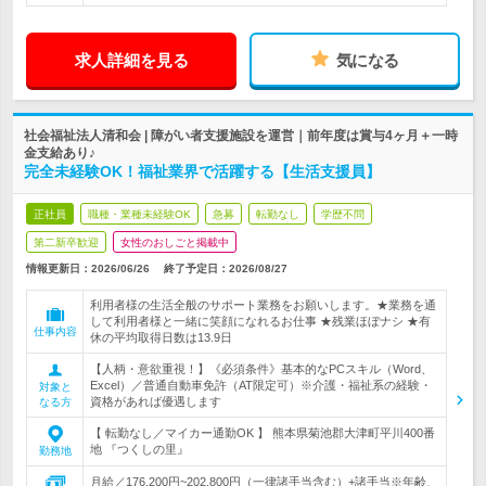
求人詳細を見る
気になる
社会福祉法人清和会 | 障がい者支援施設を運営｜前年度は賞与4ヶ月＋一時
金支給あり♪
完全未経験OK！福祉業界で活躍する【生活支援員】
正社員
職種・業種未経験OK
急募
転勤なし
学歴不問
第二新卒歓迎
女性のおしごと掲載中
情報更新日：2026/06/26
終了予定日：
2026/08/27
利用者様の生活全般のサポート業務をお願いします。★業務を通
して利用者様と一緒に笑顔になれるお仕事 ★残業ほぼナシ ★有
仕事内容
休の平均取得日数は13.9日
【人柄・意欲重視！】《必須条件》基本的なPCスキル（Word、
Excel）／普通自動車免許（AT限定可）※介護・福祉系の経験・
対象と
資格があれば優遇します
なる方
【 転勤なし／マイカー通勤OK 】 熊本県菊池郡大津町平川400番
地 『つくしの里』
勤務地
月給／176,200円~202,800円（一律諸手当含む）+諸手当※年齢、