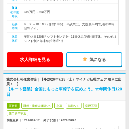
310万円～460万円
初年度
年収
9：00～18：00（休憩1時間）※残業は、支援員平均で月約20時
勤務
時間
間程です。
年間休日120日* シフト制／月9～11日休み(原則日曜休、その他は
休日
休暇
シフト制)* 年末年始休暇* 有…
求人詳細を見る
気になる
株式会社松永製作所 | 【◆2026年7/25（土）マイナビ転職フェア 岐阜に出
展！！】
【ルート営業】全国にもっと車椅子を広めよう。☆年間休日120
日
正社員
職種・業種未経験OK
急募
転勤なし
学歴不問
第二新卒歓迎
情報更新日：2026/07/17
終了予定日：
2026/08/20