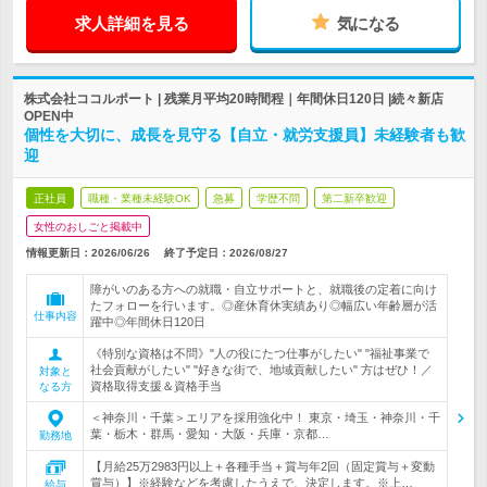
求人詳細を見る
気になる
株式会社ココルポート | 残業月平均20時間程｜年間休日120日 |続々新店
OPEN中
個性を大切に、成長を見守る【自立・就労支援員】未経験者も歓
迎
正社員
職種・業種未経験OK
急募
学歴不問
第二新卒歓迎
女性のおしごと掲載中
情報更新日：2026/06/26
終了予定日：
2026/08/27
障がいのある方への就職・自立サポートと、就職後の定着に向け
たフォローを行います。◎産休育休実績あり◎幅広い年齢層が活
仕事内容
躍中◎年間休日120日
《特別な資格は不問》"人の役にたつ仕事がしたい" "福祉事業で
社会貢献がしたい" "好きな街で、地域貢献したい" 方はぜひ！／
対象と
資格取得支援＆資格手当
なる方
＜神奈川・千葉＞エリアを採用強化中！ 東京・埼玉・神奈川・千
葉・栃木・群馬・愛知・大阪・兵庫・京都…
勤務地
【月給25万2983円以上＋各種手当＋賞与年2回（固定賞与＋変動
賞与）】※経験などを考慮したうえで、決定します。※上…
給与