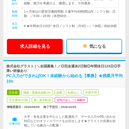
経験、能力を考慮の上、優遇します。※待遇条…
給与
1ヶ月単位の変形労働時間制 ※週平均40時間以内〈シフト制〉日
勤務
時間
勤 ／9:00～18:00（休憩60分…
休日
# ★年間休日119日* 休日／シフト制（月9日～）* 休暇／有給休暇
休暇
求人詳細を見る
気になる
株式会社グラスト | ＼全国募集！／◎完全週休2日制◎年間休日124日◎手
厚い研修あり
PC入力ができればOK！未経験から始める【事務】★残業月平均
10h
正社員
職種・業種未経験OK
急募
転勤なし
学歴不問
完全週休2日制
第二新卒歓迎
女性のおしごと掲載中
情報更新日：2026/08/05
終了予定日：
2026/10/29
大手・有名企業を中心とした配属先で、データ入力や問い合わせ
対応などのオフィスワークをお任せします★グラストの先輩が在
仕事内容
籍している拠点への配属！