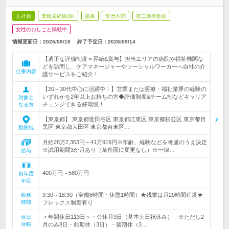
正社員
業種未経験OK
急募
学歴不問
第二新卒歓迎
女性のおしごと掲載中
情報更新日：2026/06/16
終了予定日：
2026/09/14
【適正な評価制度＝昇給&賞与】担当エリアの病院や福祉機関な
どを訪問し、ケアマネージャーやソーシャルワーカーへ自社の介
仕事内容
護サービスをご紹介！
【20～30代中心に活躍中！】営業または医療・福祉業界の経験の
いずれかを2年以上お持ちの方◆評価制度&チーム制などキャリア
対象と
チェンジできる好環境！
なる方
【東京都】 東京都世田谷区 東京都江東区 東京都杉並区 東京都目
黒区 東京都大田区 東京都台東区…
勤務地
月給28万2,363円～41万919円※年齢、経験などを考慮のうえ決定
※試用期間3か月あり（条件面に変更なし）※一律…
給与
400万円～580万円
初年度
年収
9:30～18:30（実働8時間・休憩1時間）★残業は月20時間程度★
勤務
時間
フレックス制度有り
＜年間休日113日＞・公休月9日（基本土日祝休み） ※ただし2
休日
休暇
月のみ8日・前期休（3日）・後期休（3…