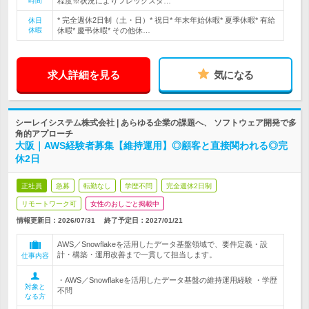
時間
程度※状況によりフレックスタ…
* 完全週休2日制（土・日）* 祝日* 年末年始休暇* 夏季休暇* 有給
休日
休暇
休暇* 慶弔休暇* その他休…
求人詳細を見る
気になる
シーレイシステム株式会社 | あらゆる企業の課題へ、 ソフトウェア開発で多
角的アプローチ
大阪｜AWS経験者募集【維持運用】◎顧客と直接関われる◎完
休2日
正社員
急募
転勤なし
学歴不問
完全週休2日制
リモートワーク可
女性のおしごと掲載中
情報更新日：2026/07/31
終了予定日：
2027/01/21
AWS／Snowflakeを活用したデータ基盤領域で、要件定義・設
計・構築・運用改善まで一貫して担当します。
仕事内容
・AWS／Snowflakeを活用したデータ基盤の維持運用経験 ・学歴
対象と
不問
なる方