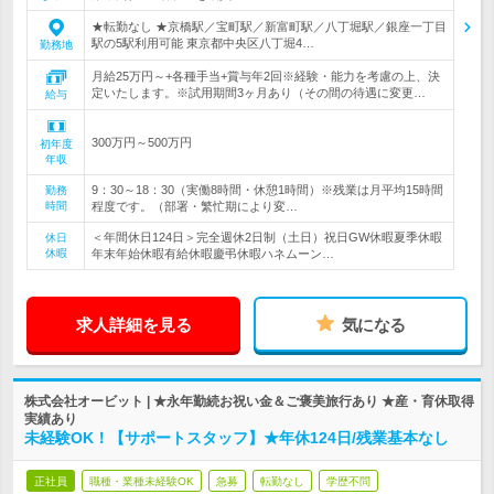
★転勤なし ★京橋駅／宝町駅／新富町駅／八丁堀駅／銀座一丁目
駅の5駅利用可能 東京都中央区八丁堀4…
勤務地
月給25万円～+各種手当+賞与年2回※経験・能力を考慮の上、決
定いたします。※試用期間3ヶ月あり（その間の待遇に変更…
給与
300万円～500万円
初年度
年収
9：30～18：30（実働8時間・休憩1時間）※残業は月平均15時間
勤務
時間
程度です。（部署・繁忙期により変…
＜年間休日124日＞完全週休2日制（土日）祝日GW休暇夏季休暇
休日
休暇
年末年始休暇有給休暇慶弔休暇ハネムーン…
求人詳細を見る
気になる
株式会社オービット | ★永年勤続お祝い金＆ご褒美旅行あり ★産・育休取得
実績あり
未経験OK！【サポートスタッフ】★年休124日/残業基本なし
正社員
職種・業種未経験OK
急募
転勤なし
学歴不問