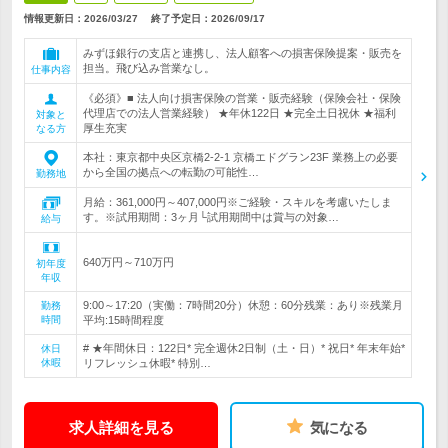
情報更新日：2026/03/27
終了予定日：
2026/09/17
みずほ銀行の支店と連携し、法人顧客への損害保険提案・販売を
担当。飛び込み営業なし。
仕事内容
《必須》■ 法人向け損害保険の営業・販売経験（保険会社・保険
代理店での法人営業経験） ★年休122日 ★完全土日祝休 ★福利
対象と
厚生充実
なる方
本社：東京都中央区京橋2-2-1 京橋エドグラン23F 業務上の必要
から全国の拠点への転勤の可能性…
勤務地
月給：361,000円～407,000円※ご経験・スキルを考慮いたしま
す。※試用期間：3ヶ月└試用期間中は賞与の対象…
給与
640万円～710万円
初年度
年収
9:00～17:20（実働：7時間20分）休憩：60分残業：あり※残業月
勤務
時間
平均:15時間程度
# ★年間休日：122日* 完全週休2日制（土・日）* 祝日* 年末年始*
休日
休暇
リフレッシュ休暇* 特別…
求人詳細を見る
気になる