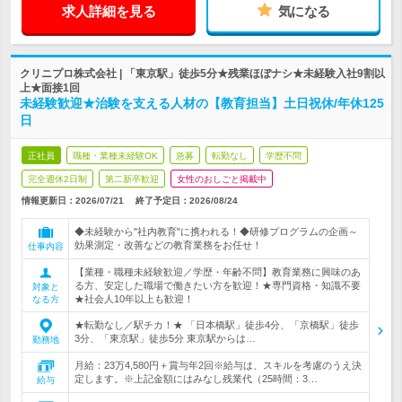
求人詳細を見る
気になる
クリニプロ株式会社 | 「東京駅」徒歩5分★残業ほぼナシ★未経験入社9割以
上★面接1回
未経験歓迎★治験を支える人材の【教育担当】土日祝休/年休125
日
正社員
職種・業種未経験OK
急募
転勤なし
学歴不問
完全週休2日制
第二新卒歓迎
女性のおしごと掲載中
情報更新日：2026/07/21
終了予定日：
2026/08/24
◆未経験から"社内教育"に携われる！◆研修プログラムの企画～
効果測定・改善などの教育業務をお任せ！
仕事内容
【業種・職種未経験歓迎／学歴・年齢不問】教育業務に興味のあ
る方、安定した職場で働きたい方を歓迎！★専門資格・知識不要
対象と
★社会人10年以上も歓迎！
なる方
★転勤なし／駅チカ！★ 「日本橋駅」徒歩4分、「京橋駅」徒歩
3分、「東京駅」徒歩5分 東京駅からは…
勤務地
月給：23万4,580円＋賞与年2回※給与は、スキルを考慮のうえ決
定します。※上記金額にはみなし残業代（25時間：3…
給与