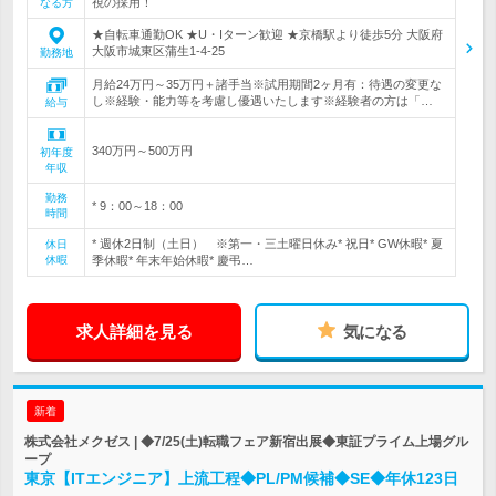
視の採用！
なる方
★自転車通勤OK ★U・Iターン歓迎 ★京橋駅より徒歩5分 大阪府
大阪市城東区蒲生1-4-25
勤務地
月給24万円～35万円＋諸手当※試用期間2ヶ月有：待遇の変更な
し※経験・能力等を考慮し優遇いたします※経験者の方は「…
給与
340万円～500万円
初年度
年収
勤務
* 9：00～18：00
時間
* 週休2日制（土日） ※第一・三土曜日休み* 祝日* GW休暇* 夏
休日
休暇
季休暇* 年末年始休暇* 慶弔…
求人詳細を見る
気になる
新着
株式会社メクゼス | ◆7/25(土)転職フェア新宿出展◆東証プライム上場グル
ープ
東京【ITエンジニア】上流工程◆PL/PM候補◆SE◆年休123日