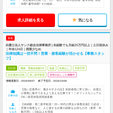
* 完全週休2日制（土・日）* 祝日* 年末年始休暇* 夏季休暇* 有給
休日
休暇
休暇* 慶弔休暇* その他休…
求人詳細を見る
気になる
新着
弁護士法人サンク総合法律事務所 | 未経験でも月給25万円以上｜土日祝休み
｜年休124日｜残業少なめ
法律知識は一切不問！営業・接客経験が活かせる【事務スタッ
フ】
正社員
職種・業種未経験OK
急募
転勤なし
学歴不問
完全週休2日制
第二新卒歓迎
女性のおしごと掲載中
情報更新日：2026/08/07
終了予定日：
2026/10/08
【高い定着率が、働きやすさの証】依頼者様に寄り添い、弁護士
が業務に集中できるよう支える仕事です！◇オフィスカジュアル
仕事内容
OK◇産育休取得実績多数
【未経験・第二新卒歓迎！20～30代の男女が多数在籍】◎必須：
営業や接客など、人と接する仕事の経験をお持ちの方（業界・年
対象と
数不問）◇3名以上を増員
なる方