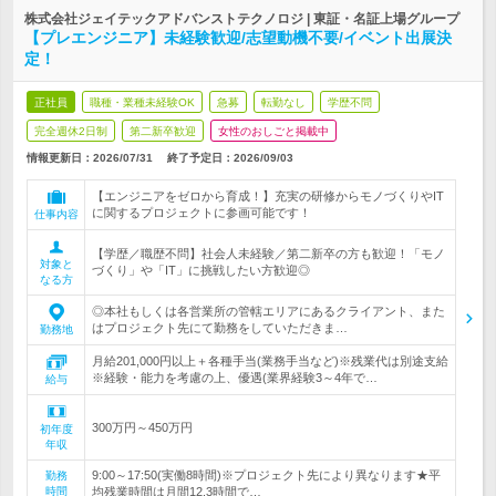
株式会社ジェイテックアドバンストテクノロジ | 東証・名証上場グループ
【プレエンジニア】未経験歓迎/志望動機不要/イベント出展決
定！
正社員
職種・業種未経験OK
急募
転勤なし
学歴不問
完全週休2日制
第二新卒歓迎
女性のおしごと掲載中
情報更新日：2026/07/31
終了予定日：
2026/09/03
【エンジニアをゼロから育成！】充実の研修からモノづくりやIT
に関するプロジェクトに参画可能です！
仕事内容
【学歴／職歴不問】社会人未経験／第二新卒の方も歓迎！「モノ
対象と
づくり」や「IT」に挑戦したい方歓迎◎
なる方
◎本社もしくは各営業所の管轄エリアにあるクライアント、また
はプロジェクト先にて勤務をしていただきま…
勤務地
月給201,000円以上＋各種手当(業務手当など)※残業代は別途支給
※経験・能力を考慮の上、優遇(業界経験3～4年で…
給与
300万円～450万円
初年度
年収
9:00～17:50(実働8時間)※プロジェクト先により異なります★平
勤務
時間
均残業時間は月間12.3時間で…