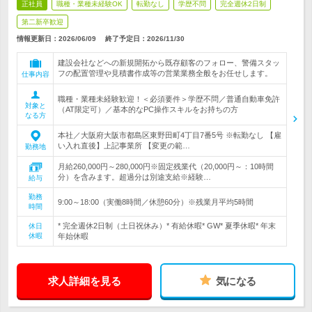
正社員
職種・業種未経験OK
転勤なし
学歴不問
完全週休2日制
第二新卒歓迎
情報更新日：2026/06/09
終了予定日：
2026/11/30
建設会社などへの新規開拓から既存顧客のフォロー、警備スタッ
フの配置管理や見積書作成等の営業業務全般をお任せします。
仕事内容
職種・業種未経験歓迎！＜必須要件＞学歴不問／普通自動車免許
対象と
（AT限定可）／基本的なPC操作スキルをお持ちの方
なる方
本社／大阪府大阪市都島区東野田町4丁目7番5号 ※転勤なし 【雇
い入れ直後】上記事業所 【変更の範…
勤務地
月給260,000円～280,000円※固定残業代（20,000円～：10時間
分）を含みます。超過分は別途支給※経験…
給与
勤務
9:00～18:00（実働8時間／休憩60分）※残業月平均5時間
時間
* 完全週休2日制（土日祝休み）* 有給休暇* GW* 夏季休暇* 年末
休日
休暇
年始休暇
求人詳細を見る
気になる