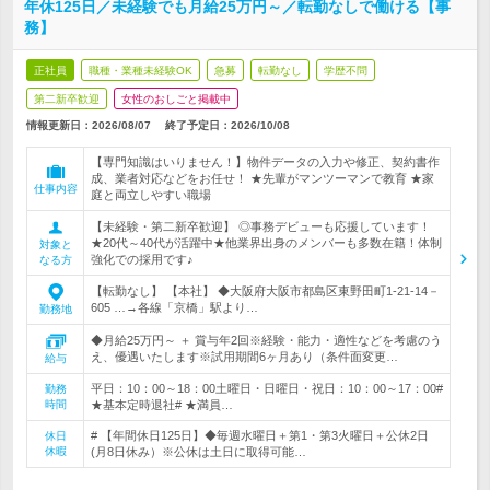
年休125日／未経験でも月給25万円～／転勤なしで働ける【事
務】
正社員
職種・業種未経験OK
急募
転勤なし
学歴不問
第二新卒歓迎
女性のおしごと掲載中
情報更新日：2026/08/07
終了予定日：
2026/10/08
【専門知識はいりません！】物件データの入力や修正、契約書作
成、業者対応などをお任せ！ ★先輩がマンツーマンで教育 ★家
仕事内容
庭と両立しやすい職場
【未経験・第二新卒歓迎】 ◎事務デビューも応援しています！
★20代～40代が活躍中★他業界出身のメンバーも多数在籍！体制
対象と
強化での採用です♪
なる方
【転勤なし】 【本社】 ◆大阪府大阪市都島区東野田町1-21-14－
605 …→各線「京橋」駅より…
勤務地
◆月給25万円～ ＋ 賞与年2回※経験・能力・適性などを考慮のう
え、優遇いたします※試用期間6ヶ月あり（条件面変更…
給与
平日：10：00～18：00土曜日・日曜日・祝日：10：00～17：00#
勤務
時間
★基本定時退社# ★満員…
# 【年間休日125日】◆毎週水曜日＋第1・第3火曜日＋公休2日
休日
休暇
(月8日休み）※公休は土日に取得可能…