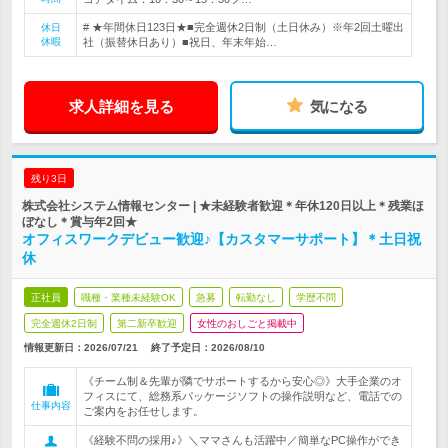
# ★年間休日123日★■完全週休2日制（土日休み）※年2回土曜出
休日
休暇
社（振替休日あり）■祝日、年末年始…
求人詳細を見る
気になる
残り3日
株式会社システム情報センター | ★未経験者歓迎＊年休120日以上＊残業ほ
ぼなし＊賞与年2回★
オフィスワークデビュー歓迎♪【カスタマーサポート】＊土日祝
休
正社員
職種・業種未経験OK
急募
転勤なし
学歴不問
完全週休2日制
第二新卒歓迎
女性のおしごと掲載中
情報更新日：2026/07/21
終了予定日：
2026/08/10
《チーム制＆先輩が隣でサポートするから安心◎》大手企業のオ
フィスにて、総務系パッケージソフトの操作説明など、電話での
仕事内容
ご案内をお任せします。
《経験不問の採用♪》＼ママさんも活躍中／簡単なPC操作ができ