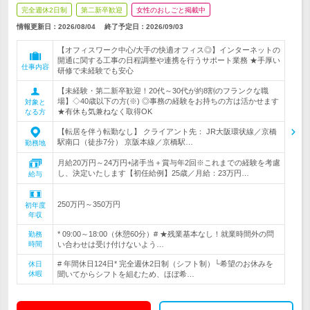
完全週休2日制
第二新卒歓迎
女性のおしごと掲載中
情報更新日：2026/08/04
終了予定日：
2026/09/03
【オフィスワーク中心/大手の快適オフィス◎】インターネットの
開通に関する工事の日程調整や連携を行うサポート業務 ★手厚い
仕事内容
研修で未経験でも安心
【未経験・第二新卒歓迎！20代～30代が約8割のフランクな職
場】◇40歳以下の方(※) ◎事務の経験をお持ちの方は活かせます
対象と
★有休も気兼ねなく取得OK
なる方
【転居を伴う転勤なし】 クライアント先： JR大阪環状線／京橋
駅南口（徒歩7分） 京阪本線／京橋駅…
勤務地
月給20万円～24万円+諸手当＋賞与年2回※これまでの経験を考慮
し、決定いたします【初任給例】25歳／月給：23万円…
給与
250万円～350万円
初年度
年収
* 09:00～18:00（休憩60分）# ★残業基本なし！就業時間外の問
勤務
時間
い合わせは受け付けないよう…
# 年間休日124日* 完全週休2日制（シフト制）└希望のお休みを
休日
休暇
聞いてからシフトを組むため、ほぼ希…