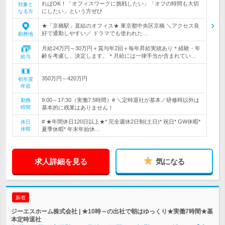
ればOK！「オフィスワークに挑戦したい」「オフの時間も大切
対象と
にしたい」という方ぜひ
なる方
★「京橋駅」直結のオフィス★ 東京都中央区京橋 ＼アクセス良
好で通勤しやすい／ ドラマでも使われた…
勤務地
月給24万円～30万円＋賞与年2回＋毎年昇給実績あり＊経験・年
齢を考慮し、決定します。＊月給には一律手当が含まれてい…
給与
350万円～420万円
初年度
年収
9:00～17:30（実働7.5時間）# ＼定時退社が基本／研修時以外は
勤務
時間
基本的に残業はありません！
# ★年間休日120日以上★* 完全週休2日制(土日)* 祝日* GW休暇*
休日
休暇
夏季休暇* 年末年始休…
求人詳細を見る
気になる
新着
ジーエスホーム株式会社 | ★10時～の出社で朝はゆっくり★実働7時間★基
本定時退社