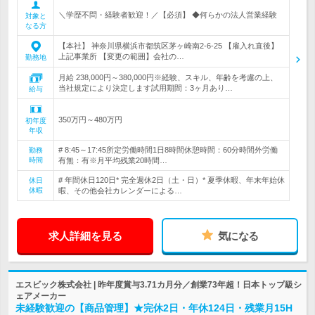
＼学歴不問・経験者歓迎！／【必須】 ◆何らかの法人営業経験
対象と
なる方
【本社】 神奈川県横浜市都筑区茅ヶ崎南2-6-25 【雇入れ直後】
上記事業所 【変更の範囲】会社の…
勤務地
月給 238,000円～380,000円※経験、スキル、年齢を考慮の上、
当社規定により決定します試用期間：3ヶ月あり…
給与
350万円～480万円
初年度
年収
# 8:45～17:45所定労働時間1日8時間休憩時間：60分時間外労働
勤務
時間
有無：有※月平均残業20時間…
# 年間休日120日* 完全週休2日（土・日）* 夏季休暇、年末年始休
休日
休暇
暇、その他会社カレンダーによる…
求人詳細を見る
気になる
エスビック株式会社 | 昨年度賞与3.71カ月分／創業73年超！日本トップ級シ
ェアメーカー
未経験歓迎の【商品管理】★完休2日・年休124日・残業月15H