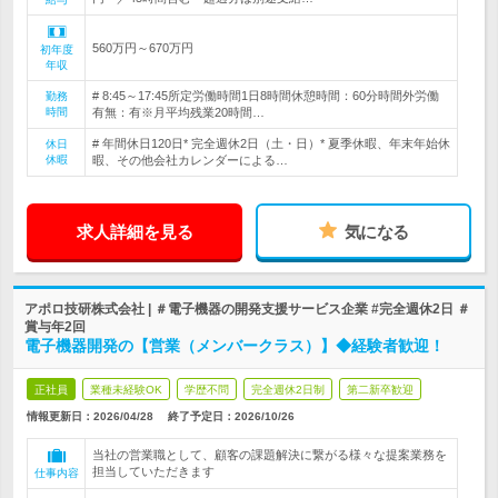
560万円～670万円
初年度
年収
# 8:45～17:45所定労働時間1日8時間休憩時間：60分時間外労働
勤務
時間
有無：有※月平均残業20時間…
# 年間休日120日* 完全週休2日（土・日）* 夏季休暇、年末年始休
休日
休暇
暇、その他会社カレンダーによる…
求人詳細を見る
気になる
アポロ技研株式会社 | ＃電子機器の開発支援サービス企業 #完全週休2日 ＃
賞与年2回
電子機器開発の【営業（メンバークラス）】◆経験者歓迎！
正社員
業種未経験OK
学歴不問
完全週休2日制
第二新卒歓迎
情報更新日：2026/04/28
終了予定日：
2026/10/26
当社の営業職として、顧客の課題解決に繋がる様々な提案業務を
担当していただきます
仕事内容