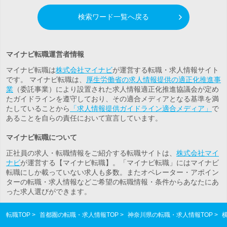
検索ワード一覧へ戻る
マイナビ転職運営者情報
マイナビ転職は
株式会社マイナビ
が運営する転職・求人情報サイト
です。 マイナビ転職は、
厚生労働省の求人情報提供の適正化推進事
業
（委託事業）により設置された求人情報適正化推進協議会が定め
たガイドラインを遵守しており、その適合メディアとなる基準を満
たしていることから
「求人情報提供ガイドライン適合メディア」
で
あることを自らの責任において宣言しています。
マイナビ転職について
正社員の求人・転職情報をご紹介する転職サイトは、
株式会社マイ
ナビ
が運営する【マイナビ転職】。「マイナビ転職」にはマイナビ
転職にしか載っていない求人も多数。また
オペレーター・アポイン
ター
の転職・求人情報などご希望の転職情報・条件からあなたにあ
った求人選びができます。
転職TOP
首都圏の転職・求人情報TOP
神奈川県の転職・求人情報TOP