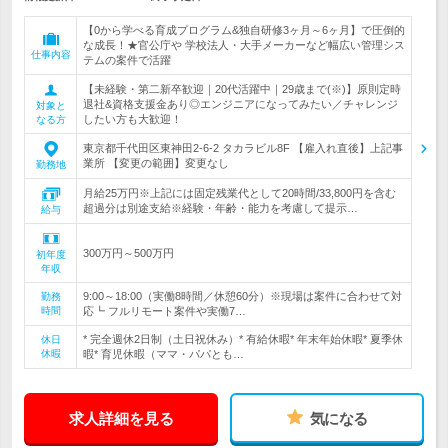
【0から学べる育成プログラム&独自研修3ヶ月～6ヶ月】で圧倒的
な成長！★官公庁や 学校法人・大手メーカーなど幅広い管理シス
仕事内容
テムの案件で活躍
【未経験・第二新卒歓迎｜20代活躍中｜29歳まで(※)】原則定時
退社&資格支援金あり◎エンジニアになってみたい／チャレンジ
対象と
したい方も大歓迎！
なる方
東京都千代田区東神田2-6-2 タカラビル8F 【雇入れ直後】上記事
業所 【変更の範囲】変更なし
勤務地
月給25万円※上記には固定残業代として20時間/33,800円を含む
超過分は別途支給※経験・年齢・能力を考慮して提示…
給与
300万円～500万円
初年度
年収
9:00～18:00（実働8時間／休憩60分）※現場は案件に合わせて対
勤務
時間
応┗ フルリモート案件や実働7…
* 完全週休2日制（土日祝休み）* 有給休暇* 年末年始休暇* 夏季休
休日
休暇
暇* 育児休暇（ママ・パパとも…
求人詳細を見る
気になる