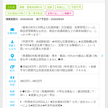
正社員
職種・業種未経験OK
急募
転勤なし
学歴不問
完全週休2日制
第二新卒歓迎
女性のおしごと掲載中
情報更新日：2026/06/30
終了予定日：
2026/08/20
《最初の約3カ月間は入社後研修》注文確認・在庫管理といった
商品管理業務をお任せ。商品や流通経路などの基本知識から、し
仕事内容
っかり学べます！
《学歴不問・未経験歓迎》★特別な応募資格なし★志望動機は簡
単でOK★安定企業で働きたい、定着できる職場がいい…という
対象と
思いからの応募を大歓迎！
なる方
《車通勤OK/駐車場完備》 厚木・横浜いずれかの拠点に配属 ◎転
居を伴う転勤は原則ありません ◆神…
勤務地
◆月給24万円～26万円＋賞与年2回（昨年度3.71カ月分）＋各種
手当◎残業代は別途全額支給◎給与額は経験・スキルを…
給与
380万円～480万円
初年度
年収
# ◆8:30～17:15（実働8時間）※早出当番あり（週2回程度／7：
勤務
時間
30～）★残業も少なめ！早出…
# 《年間休日124日以上》■完全週休2日制└ 土日／会社カレンダ
休日
休暇
ーによる■祝日休み■年末年始休暇■…