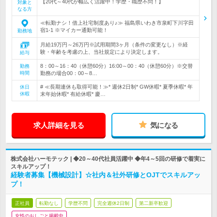
【20代～40代が幅広く活躍中！学歴・職歴不問！】
対象と
なる方
≪転勤ナシ！借上社宅制度あり♪≫ 福島県いわき市泉町下川字田
宿1-1 ※マイカー通勤可能！
勤務地
月給19万円～26万円※試用期間3ヶ月（条件の変更なし）※経
験・年齢を考慮の上、当社規定により決定します。
給与
8：00～16：40（休憩60分）16:00～00：40（休憩60分）※交替
勤務
時間
勤務の場合00：00～8…
# ≪長期連休も取得可能！≫* 週休2日制* GW休暇* 夏季休暇* 年
休日
休暇
末年始休暇* 有給休暇* 慶…
求人詳細を見る
気になる
株式会社ハーモテック | ◆20～40代社員活躍中 ◆年4～5回の研修で着実に
スキルアップ！
経験者募集【機械設計】☆社内＆社外研修とOJTでスキルアッ
プ！
正社員
転勤なし
学歴不問
完全週休2日制
第二新卒歓迎
女性のおしごと掲載中