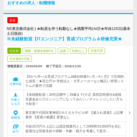
おすすめの求人・転職情報
新着
NE東京株式会社 | ★転居を伴う転勤なし★残業平均1h/日★年休125日(基本
土日祝休)
※未経験歓迎【ITエンジニア】育成プログラム＆研修充実★
正社員
職種・業種未経験OK
急募
転勤なし
学歴不問
完全週休2日制
情報更新日：2026/06/09
終了予定日：
2026/11/30
【0から学べる育成プログラム&独自研修3ヶ月～6ヶ月】で圧倒的
な成長！★官公庁や 学校法人・大手メーカーなど幅広い管理シス
仕事内容
テムの案件で活躍
【未経験歓迎｜20代活躍中｜29歳まで(※)】原則定時退社&資格
支援金あり◎エンジニアになってみたい／チャレンジしたい方も
対象と
大歓迎！
なる方
東京都千代田区東神田2-6-2 タカラビル8F 【雇入れ直後】上記事
業所 【変更の範囲】変更なし
勤務地
月給25万円※上記には固定残業代として20時間/33,800円を含む
超過分は別途支給※経験・年齢・能力を考慮して提示…
給与