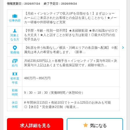
情報更新日：2026/07/24
終了予定日：
2026/09/24
【月給＋インセンティブで収入UPを目指せる！】まずはショー
ルームにご来店されたお客様との会話を楽しむことから！★メー
仕事内容
カー研修や外部研修など充実
【学歴・年齢・性別一切不問】★未経験歓迎 ★車の知識がゼロで
も大丈夫！★人と話すことが好きな方は歓迎！◎最大4万円の住
対象と
宅手当あり
なる方
【転居を伴う転勤なし／横浜・川崎エリアの各店舗へ配属】 ※配
属先は本人の希望を考慮します。 《新車…
勤務地
月給238,620円以上＋各種手当＋インセンティブ＋賞与年2回＋決
算賞与※上記はあくまでも最低保証額です。経験や能力…
給与
480万円～850万円
初年度
年収
勤務
9：30 ～ 18：30（実働8時間／休憩60分）
時間
# 年間休日115日＋有給10日でトータル125日のお休みも可能
休日
休暇
◎【休日】* 完全週休2日制（毎週火…
求人詳細を見る
気になる