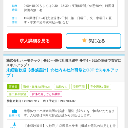
9:00~18:00もしくは9:30～18:30（実働8時間／休憩60分）時間外
勤務
時間
労働有無：有
# 年間休日124日完全週休2日制（第一日曜日、火・水曜日）夏
休日
休暇
季・年末年始年次有給休暇 など
求人詳細を見る
気になる
株式会社ハーモテック | ◆20～40代社員活躍中 ◆年4～5回の研修で着実に
スキルアップ！
未経験歓迎【機械設計】☆社内＆社外研修とOJTでスキルアッ
プ！
正社員
職種・業種未経験OK
転勤なし
学歴不問
完全週休2日制
第二新卒歓迎
女性のおしごと掲載中
情報更新日：2026/07/17
終了予定日：
2027/01/07
半導体ウェハ搬送装置の設計・開発（試作）をご担当いただきま
す。入社後は簡単な部品設計からお任せします。
仕事内容
【未経験歓迎】＼歓迎／ ◎理系出身者（機械や電気の知見をお持