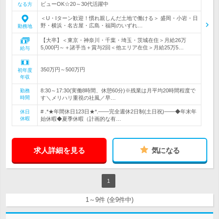
ビューOK☆20～30代活躍中
なる方
＜U・Iターン歓迎！慣れ親しんだ土地で働ける＞ 盛岡・小岩・日
野・横浜・名古屋・広島・福岡のいずれ…
勤務地
【大卒】＜東京・神奈川・千葉・埼玉・茨城在住＞月給26万
5,000円～＋諸手当＋賞与2回＜他エリア在住＞月給25万5…
給与
350万円～500万円
初年度
年収
8:30～17:30(実働8時間、休憩60分)※残業は月平均20時間程度で
勤務
時間
す＼メリハリ重視の社風／早…
# .*★年間休日123日★*.――完全週休2日制(土日祝)――◆年末年
休日
休暇
始休暇◆夏季休暇（計画的な有…
求人詳細を見る
気になる
1
1～9件 (全9件中)