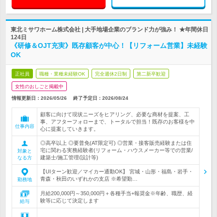
東北ミサワホーム株式会社 | 大手地場企業のブランド力が強み！ ★年間休日
124日
《研修＆OJT充実》既存顧客が中心！【リフォーム営業】未経験
OK
正社員
職種・業種未経験OK
完全週休2日制
第二新卒歓迎
女性のおしごと掲載中
情報更新日：2026/05/26
終了予定日：
2026/08/24
顧客に向けて現状ニーズをヒアリング、必要な商材を提案、工
事、アフターフォローまで、トータルで担当！既存のお客様を中
仕事内容
心に提案していきます。
◎高卒以上 ◎要普免(AT限定可) ◎営業・接客販売経験または住
宅に関わる実務経験者(リフォーム・ハウスメーカー等での営業/
対象と
建築士/施工管理/設計等)
なる方
【UIターン歓迎／マイカー通勤OK】 宮城・山形・福島・岩手・
青森・秋田のいずれかの支店 ※希望勤…
勤務地
月給200,000円～350,000円＋各種手当+報奨金※年齢、職歴、経
験等に応じて決定します
給与