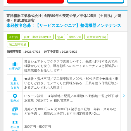
東洋精器工業株式会社 | 創業80年の安定企業／年休125日（土日祝）／研
修・育成環境充実
未経験者急募！【サービスエンジニア】整備機器メンテナンス
正社員
職種・業種未経験OK
急募
学歴不問
完全週休2日制
第二新卒歓迎
情報更新日：2026/07/29
終了予定日：
2026/08/27
業界シェアトップクラスで営業しやすく、先輩も同行するので未
経験からでも安心。既存顧客へのルートメンテナンスと新製品の
仕事内容
提案業務をお任せします！
★経験・資格不問／第二新卒歓迎／20代・30代活躍中★機械・車
いじりが好き、モノづくりに興味がある、工具を使う作業経験が
対象と
ある方…いずれも大歓迎！
なる方
UIターン歓迎！ ★希望地に配属／車通勤OK 勤務地一覧は以下 横
浜支店（横浜市）or 福岡営業所…
勤務地
月給23万1000円～40万1000円＋諸手当※経験・年齢・スキルな
どを考慮し、相談の上決定します※固定残業代40h…
給与
300万円～500万円
初年度