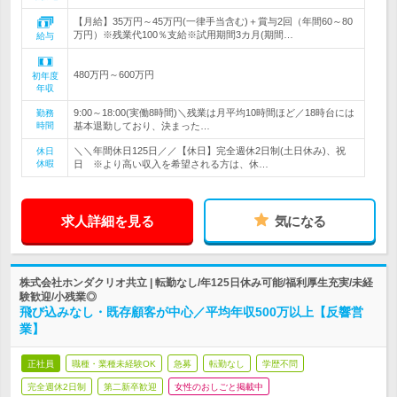
【月給】35万円～45万円(一律手当含む)＋賞与2回（年間60～80
万円）※残業代100％支給※試用期間3カ月(期間…
給与
480万円～600万円
初年度
年収
9:00～18:00(実働8時間)＼残業は月平均10時間ほど／18時台には
勤務
時間
基本退勤しており、決まった…
＼＼年間休日125日／／【休日】完全週休2日制(土日休み)、祝
休日
休暇
日 ※より高い収入を希望される方は、休…
求人詳細を見る
気になる
株式会社ホンダクリオ共立 | 転勤なし/年125日休み可能/福利厚生充実/未経
験歓迎/小残業◎
飛び込みなし・既存顧客が中心／平均年収500万以上【反響営
業】
正社員
職種・業種未経験OK
急募
転勤なし
学歴不問
完全週休2日制
第二新卒歓迎
女性のおしごと掲載中