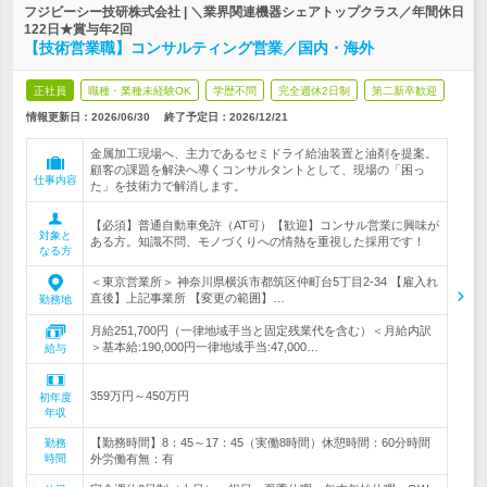
フジビーシー技研株式会社 | ＼業界関連機器シェアトップクラス／年間休日
122日★賞与年2回
【技術営業職】コンサルティング営業／国内・海外
正社員
職種・業種未経験OK
学歴不問
完全週休2日制
第二新卒歓迎
情報更新日：2026/06/30
終了予定日：
2026/12/21
金属加工現場へ、主力であるセミドライ給油装置と油剤を提案。
顧客の課題を解決へ導くコンサルタントとして、現場の「困っ
仕事内容
た」を技術力で解消します。
【必須】普通自動車免許（AT可）【歓迎】コンサル営業に興味が
対象と
ある方。知識不問、モノづくりへの情熱を重視した採用です！
なる方
＜東京営業所＞ 神奈川県横浜市都筑区仲町台5丁目2-34 【雇入れ
直後】上記事業所 【変更の範囲】…
勤務地
月給251,700円（一律地域手当と固定残業代を含む）＜月給内訳
＞基本給:190,000円一律地域手当:47,000…
給与
359万円～450万円
初年度
年収
【勤務時間】8：45～17：45（実働8時間）休憩時間：60分時間
勤務
時間
外労働有無：有