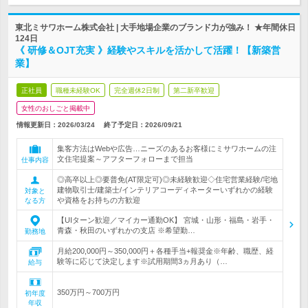
東北ミサワホーム株式会社 | 大手地場企業のブランド力が強み！ ★年間休日
124日
《 研修＆OJT充実 》経験やスキルを活かして活躍！【新築営
業】
正社員
職種未経験OK
完全週休2日制
第二新卒歓迎
女性のおしごと掲載中
情報更新日：2026/03/24
終了予定日：
2026/09/21
集客方法はWebや広告…ニーズのあるお客様にミサワホームの注
文住宅提案～アフターフォローまで担当
仕事内容
◎高卒以上◎要普免(AT限定可)◎未経験歓迎◇住宅営業経験/宅地
建物取引士/建築士/インテリアコーディネーターいずれかの経験
対象と
や資格をお持ちの方歓迎
なる方
【UIターン歓迎／マイカー通勤OK】 宮城・山形・福島・岩手・
青森・秋田のいずれかの支店 ※希望勤…
勤務地
月給200,000円～350,000円＋各種手当+報奨金※年齢、職歴、経
験等に応じて決定します※試用期間3ヵ月あり（…
給与
350万円～700万円
初年度
年収