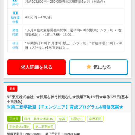
月給203,800円～250,000円※試用期間3ヵ月（同条件）
給与
400万円～470万円
初年度
年収
1ヵ月単位の変形労働時間制（週平均40時間以内）シフト制（3交
勤務
時間
替勤務制）・1直…7:55～16:00…
* 年間休日110日* 月休8日以上（シフト制）* 有給休暇：10日～20
休日
休暇
日（入社後に付与/日数は入…
求人詳細を見る
気になる
新着
NE東京株式会社 | ★転居を伴う転勤なし★残業平均1h/日★年休125日(基本
土日祝休)
※第二新卒歓迎【ITエンジニア】育成プログラム&研修充実★
正社員
職種・業種未経験OK
急募
転勤なし
学歴不問
完全週休2日制
第二新卒歓迎
情報更新日：2026/06/09
終了予定日：
2026/11/30