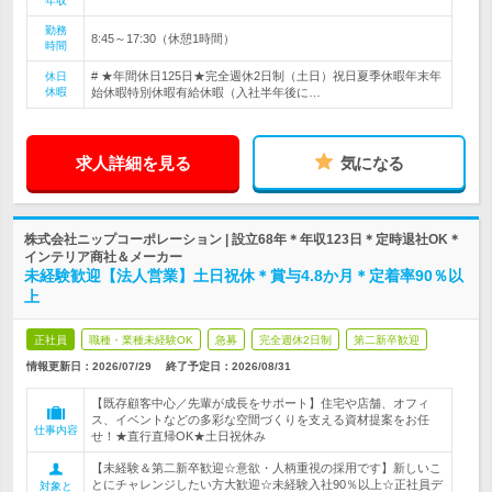
年収
勤務
8:45～17:30（休憩1時間）
時間
# ★年間休日125日★完全週休2日制（土日）祝日夏季休暇年末年
休日
休暇
始休暇特別休暇有給休暇（入社半年後に…
求人詳細を見る
気になる
株式会社ニップコーポレーション | 設立68年＊年収123日＊定時退社OK＊
インテリア商社＆メーカー
未経験歓迎【法人営業】土日祝休＊賞与4.8か月＊定着率90％以
上
正社員
職種・業種未経験OK
急募
完全週休2日制
第二新卒歓迎
情報更新日：2026/07/29
終了予定日：
2026/08/31
【既存顧客中心／先輩が成長をサポート】住宅や店舗、オフィ
ス、イベントなどの多彩な空間づくりを支える資材提案をお任
仕事内容
せ！★直行直帰OK★土日祝休み
【未経験＆第二新卒歓迎☆意欲・人柄重視の採用です】新しいこ
とにチャレンジしたい方大歓迎☆未経験入社90％以上☆正社員デ
対象と