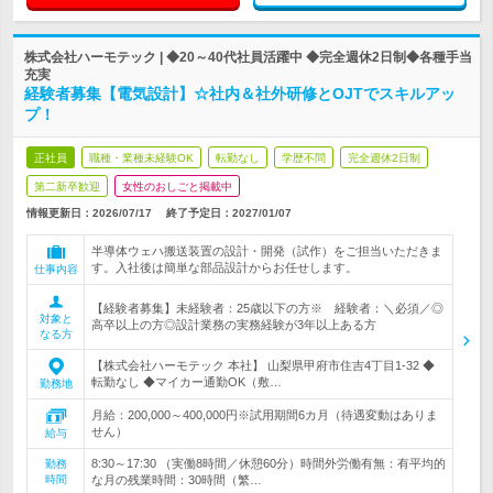
株式会社ハーモテック | ◆20～40代社員活躍中 ◆完全週休2日制◆各種手当
充実
経験者募集【電気設計】☆社内＆社外研修とOJTでスキルアッ
プ！
正社員
職種・業種未経験OK
転勤なし
学歴不問
完全週休2日制
第二新卒歓迎
女性のおしごと掲載中
情報更新日：2026/07/17
終了予定日：
2027/01/07
半導体ウェハ搬送装置の設計・開発（試作）をご担当いただきま
す。入社後は簡単な部品設計からお任せします。
仕事内容
【経験者募集】未経験者：25歳以下の方※ 経験者：＼必須／◎
対象と
高卒以上の方◎設計業務の実務経験が3年以上ある方
なる方
【株式会社ハーモテック 本社】 山梨県甲府市住吉4丁目1-32 ◆
転勤なし ◆マイカー通勤OK（敷…
勤務地
月給：200,000～400,000円※試用期間6カ月（待遇変動はありま
せん）
給与
8:30～17:30 （実働8時間／休憩60分）時間外労働有無：有平均的
勤務
時間
な月の残業時間：30時間（繁…