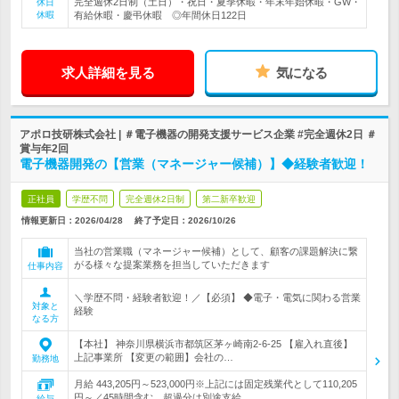
完全週休2日制（土日）・祝日・夏季休暇・年末年始休暇・GW・
休日
休暇
有給休暇・慶弔休暇 ◎年間休日122日
求人詳細を見る
気になる
アポロ技研株式会社 | ＃電子機器の開発支援サービス企業 #完全週休2日 ＃
賞与年2回
電子機器開発の【営業（マネージャー候補）】◆経験者歓迎！
正社員
学歴不問
完全週休2日制
第二新卒歓迎
情報更新日：2026/04/28
終了予定日：
2026/10/26
当社の営業職（マネージャー候補）として、顧客の課題解決に繋
がる様々な提案業務を担当していただきます
仕事内容
＼学歴不問・経験者歓迎！／【必須】 ◆電子・電気に関わる営業
対象と
経験
なる方
【本社】 神奈川県横浜市都筑区茅ヶ崎南2-6-25 【雇入れ直後】
上記事業所 【変更の範囲】会社の…
勤務地
月給 443,205円～523,000円※上記には固定残業代として110,205
円～／45時間含む 超過分は別途支給…
給与