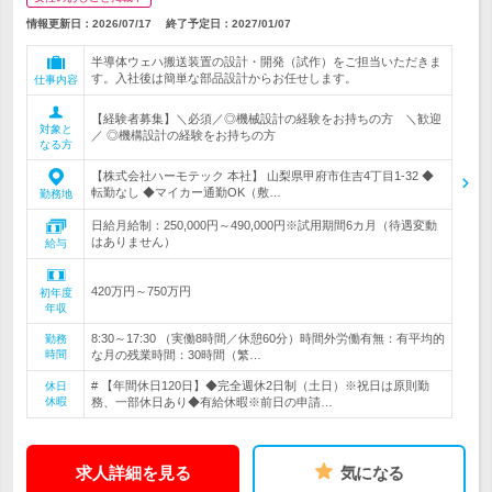
情報更新日：2026/07/17
終了予定日：
2027/01/07
半導体ウェハ搬送装置の設計・開発（試作）をご担当いただきま
す。入社後は簡単な部品設計からお任せします。
仕事内容
【経験者募集】＼必須／◎機械設計の経験をお持ちの方 ＼歓迎
対象と
／ ◎機構設計の経験をお持ちの方
なる方
【株式会社ハーモテック 本社】 山梨県甲府市住吉4丁目1-32 ◆
転勤なし ◆マイカー通勤OK（敷…
勤務地
日給月給制：250,000円～490,000円※試用期間6カ月（待遇変動
はありません）
給与
420万円～750万円
初年度
年収
8:30～17:30 （実働8時間／休憩60分）時間外労働有無：有平均的
勤務
時間
な月の残業時間：30時間（繁…
# 【年間休日120日】◆完全週休2日制（土日）※祝日は原則勤
休日
休暇
務、一部休日あり◆有給休暇※前日の申請…
求人詳細を見る
気になる