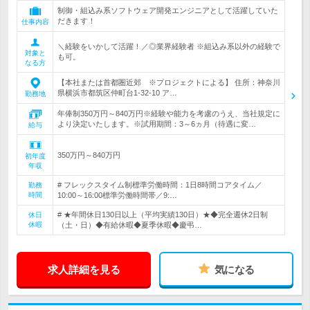
制御・組込み系ソフトウェア開発エンジニアとして活躍していた
だきます！
仕事内容
＼経験をいかして活躍！／◎業界経験者 ※組込み系以外の経験で
対象と
も可。
なる方
【本社または首都圏近郊 ※プロジェクトによる】 住所：神奈川
県横浜市都筑区仲町台1-32-10 ア…
勤務地
年俸制350万円～840万円※経験や能力を考慮のうえ、当社規定に
より決定いたします。※試用期間：3～6ヵ月（待遇に変…
給与
350万円～840万円
初年度
年収
# フレックスタイム制標準労働時間：1日8時間コアタイム／
勤務
時間
10:00～16:00標準労働時間帯／9:…
# ★年間休日130日以上（平均実績130日）★◆完全週休2日制
休日
休暇
（土・日）◆有給休暇◆夏季休暇◆慶弔…
求人詳細を見る
気になる