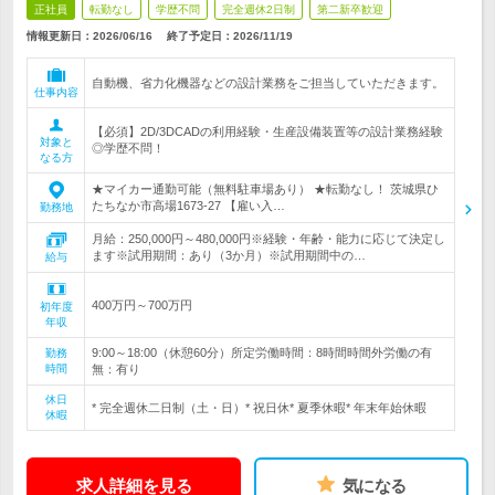
正社員
転勤なし
学歴不問
完全週休2日制
第二新卒歓迎
情報更新日：2026/06/16
終了予定日：
2026/11/19
自動機、省力化機器などの設計業務をご担当していただきます。
仕事内容
【必須】2D/3DCADの利用経験・生産設備装置等の設計業務経験
対象と
◎学歴不問！
なる方
★マイカー通勤可能（無料駐車場あり） ★転勤なし！ 茨城県ひ
たちなか市高場1673-27 【雇い入…
勤務地
月給：250,000円～480,000円※経験・年齢・能力に応じて決定し
ます※試用期間：あり（3か月）※試用期間中の…
給与
400万円～700万円
初年度
年収
9:00～18:00（休憩60分）所定労働時間：8時間時間外労働の有
勤務
時間
無：有り
休日
* 完全週休二日制（土・日）* 祝日休* 夏季休暇* 年末年始休暇
休暇
求人詳細を見る
気になる