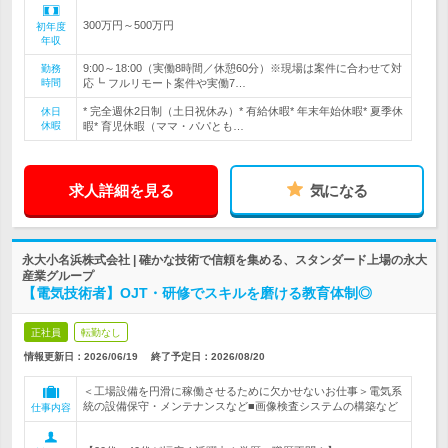
300万円～500万円
初年度
年収
9:00～18:00（実働8時間／休憩60分）※現場は案件に合わせて対
勤務
時間
応┗ フルリモート案件や実働7…
* 完全週休2日制（土日祝休み）* 有給休暇* 年末年始休暇* 夏季休
休日
休暇
暇* 育児休暇（ママ・パパとも…
求人詳細を見る
気になる
永大小名浜株式会社 | 確かな技術で信頼を集める、スタンダード上場の永大
産業グループ
【電気技術者】OJT・研修でスキルを磨ける教育体制◎
正社員
転勤なし
情報更新日：2026/06/19
終了予定日：
2026/08/20
＜工場設備を円滑に稼働させるために欠かせないお仕事＞電気系
統の設備保守・メンテナンスなど■画像検査システムの構築など
仕事内容