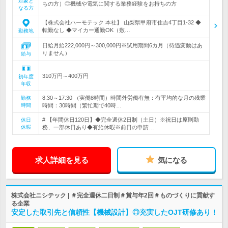
対象と
ちの方）◎機械や電気に関する業務経験をお持ちの方
なる方
【株式会社ハーモテック 本社】 山梨県甲府市住吉4丁目1-32 ◆
転勤なし ◆マイカー通勤OK（敷…
勤務地
日給月給222,000円～300,000円※試用期間6カ月（待遇変動はあ
りません）
給与
310万円～400万円
初年度
年収
8:30～17:30 （実働8時間）時間外労働有無：有平均的な月の残業
勤務
時間
時間：30時間（繁忙期で40時…
# 【年間休日120日】◆完全週休2日制（土日）※祝日は原則勤
休日
休暇
務、一部休日あり◆有給休暇※前日の申請…
求人詳細を見る
気になる
株式会社ニシテック | ＃完全週休二日制＃賞与年2回＃ものづくりに貢献す
る企業
安定した取引先と信頼性【機械設計】◎充実したOJT研修あり！