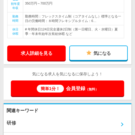
350万円～700万円
初年度
年収
勤務時間：フレックスタイム制（コアタイムなし）標準となる一
勤務
時間
日の労働時間：８時間フレキシブルタイム：6…
# 年間休日124日完全週休2日制（第一日曜日、火・水曜日）夏
休日
休暇
季・年末年始年次有給休暇 など
求人詳細を見る
気になる
気になる求人を気になるに保存しよう！
会員登録
簡単1分！
（無料）
関連キーワード
研修