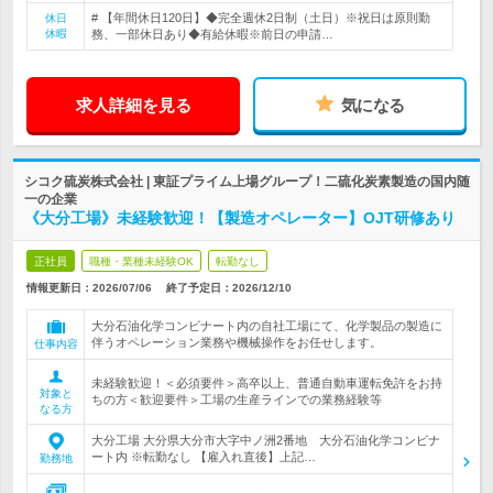
# 【年間休日120日】◆完全週休2日制（土日）※祝日は原則勤
休日
休暇
務、一部休日あり◆有給休暇※前日の申請…
求人詳細を見る
気になる
シコク硫炭株式会社 | 東証プライム上場グループ！二硫化炭素製造の国内随
一の企業
《大分工場》未経験歓迎！【製造オペレーター】OJT研修あり
正社員
職種・業種未経験OK
転勤なし
情報更新日：2026/07/06
終了予定日：
2026/12/10
大分石油化学コンビナート内の自社工場にて、化学製品の製造に
伴うオペレーション業務や機械操作をお任せします。
仕事内容
未経験歓迎！＜必須要件＞高卒以上、普通自動車運転免許をお持
対象と
ちの方＜歓迎要件＞工場の生産ラインでの業務経験等
なる方
大分工場 大分県大分市大字中ノ洲2番地 大分石油化学コンビナ
ート内 ※転勤なし 【雇入れ直後】上記…
勤務地