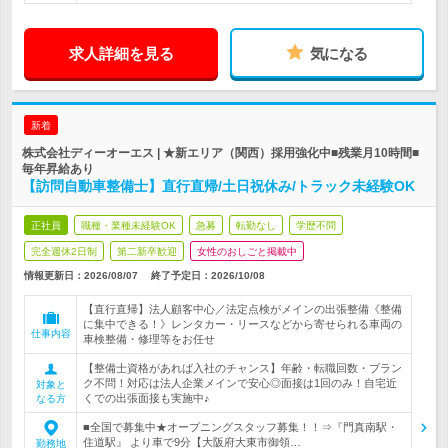
求人詳細を見る
気になる
新着
株式会社ディーオーエス | ★新エリア（関西）採用強化中■残業月10時間■
毎年昇給あり
【訪問自動車整備士】直行直帰/土日祝休み/トラック未経験OK
正社員
職種・業種未経験OK
急募
転勤なし
学歴不問
完全週休2日制
第二新卒歓迎
女性のおしごと掲載中
情報更新日：2026/08/07
終了予定日：
2026/10/08
【直行直帰】法人顧客中心／法定点検がメインの出張整備《整備
に集中できる！》レンタカー・リースなどから寄せられる車両の
仕事内容
車検整備・修理等をお任せ
【整備士資格があれば入社のチャンス】年齢・転職回数・ブラン
ク不問！対応は法人企業メインで安心◎面接は1回のみ！自宅近
対象と
くでの出張面接も実施中♪
なる方
■全国で募集中★オープニングスタッフ募集！！⇒『門真南駅・
住道駅』 より車で9分【大阪府大東市御領…
勤務地