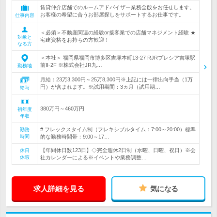
賃貸仲介店舗でのルームアドバイザー業務全般をお任せします。
お客様の希望に合うお部屋探しをサポートするお仕事です。
仕事内容
＜必須＞不動産関連の経験or接客業での店舗マネジメント経験 ★
対象と
宅建資格をお持ちの方歓迎！
なる方
＜本社＞ 福岡県福岡市博多区吉塚本町13-27 RJRプレシア吉塚駅
前II-2F ※株式会社JR九…
勤務地
月給：23万3,300円～25万8,300円※上記には一律出向手当（1万
円）が含まれます。※試用期間：3ヵ月（試用期…
給与
380万円～460万円
初年度
年収
# フレックスタイム制（フレキシブルタイム：7:00～20:00）標準
勤務
時間
的な勤務時間帯：9:00～17…
【年間休日数123日】◇完全週休2日制（水曜、日曜、祝日）※会
休日
休暇
社カレンダーによる※イベントや業務調整…
求人詳細を見る
気になる