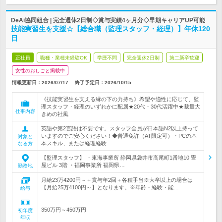
DeAi協同組合 | 完全週休2日制◇賞与実績4ヶ月分◇早期キャリアUP可能
技能実習生を支援☆【総合職（監理スタッフ・経理）】年休120
日
正社員
職種・業種未経験OK
学歴不問
完全週休2日制
第二新卒歓迎
女性のおしごと掲載中
情報更新日：2026/07/17
終了予定日：
2026/10/15
《技能実習生を支える縁の下の力持ち》希望や適性に応じて、監
理スタッフ・経理のいずれかに配属★20代・30代活躍中★裁量大
仕事内容
きめの社風
英語や第2言語は不要です。スタッフ全員が日本語N2以上持って
いますのでご安心ください！◆普通免許（AT限定可）・PCの基
対象と
本スキル、または経理経験
なる方
【監理スタッフ】 ・東海事業所 静岡県袋井市高尾町1番地10 畳
屋ビル 3階 ・福岡事業所 福岡県…
勤務地
月給23万4200円～＋賞与年2回＋各種手当※大卒以上の場合は
【月給25万4100円～】となります。※年齢・経験・能…
給与
350万円～450万円
初年度
年収