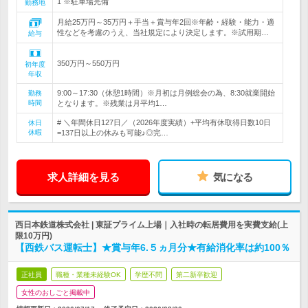
1 ※駐車場完備
勤務地
月給25万円～35万円＋手当＋賞与年2回※年齢・経験・能力・適
性などを考慮のうえ、当社規定により決定します。※試用期…
給与
350万円～550万円
初年度
年収
9:00～17:30（休憩1時間）※月初は月例総会の為、8:30就業開始
勤務
時間
となります。※残業は月平均1…
# ＼年間休日127日／（2026年度実績）+平均有休取得日数10日
休日
休暇
=137日以上の休みも可能♪◎完…
求人詳細を見る
気になる
西日本鉄道株式会社 | 東証プライム上場｜入社時の転居費用を実費支給(上
限10万円)
【西鉄バス運転士】★賞与年6.５ヵ月分★有給消化率は約100％
正社員
職種・業種未経験OK
学歴不問
第二新卒歓迎
女性のおしごと掲載中