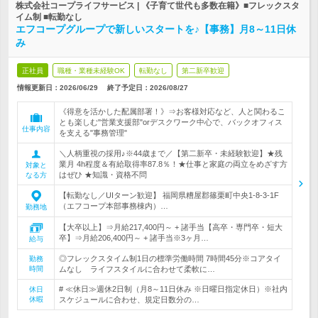
株式会社コープライフサービス | 《子育て世代も多数在籍》■フレックスタ
イム制 ■転勤なし
エフコープグループで新しいスタートを♪【事務】月8～11日休
み
正社員
職種・業種未経験OK
転勤なし
第二新卒歓迎
情報更新日：2026/06/29
終了予定日：
2026/08/27
《得意を活かした配属部署！》⇒お客様対応など、人と関わるこ
とも楽しむ"営業支援部"orデスクワーク中心で、バックオフィス
仕事内容
を支える"事務管理"
＼人柄重視の採用♪※44歳まで／【第二新卒・未経験歓迎】★残
業月 4h程度＆有給取得率87.8％！★仕事と家庭の両立をめざす方
対象と
はぜひ ★知識・資格不問
なる方
【転勤なし／UIターン歓迎】 福岡県糟屋郡篠栗町中央1-8-3-1F
（エフコープ本部事務棟内）…
勤務地
【大卒以上】⇒月給217,400円～ + 諸手当【高卒・専門卒・短大
卒】⇒月給206,400円～ + 諸手当※3ヶ月…
給与
◎フレックスタイム制1日の標準労働時間 7時間45分※コアタイ
勤務
時間
ムなし ライフスタイルに合わせて柔軟に…
# ≪休日≫週休2日制（月8～11日休み ※日曜日指定休日）※社内
休日
休暇
スケジュールに合わせ、規定日数分の…