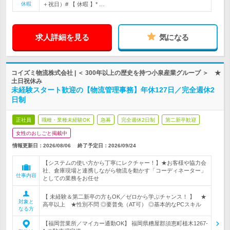
休暇
＋祝日）# 【 休暇 】* …
求人詳細を見る
気になる
コイズミ物流株式会社 | ＜ 300年以上の歴史を持つ小泉産業グループ ＞ ★
土日祝休み
未経験スタート歓迎の【物流管理事務】年休127日／完全週休2
日制
正社員
職種・業種未経験OK
急募
完全週休2日制
第二新卒歓迎
女性のおしごと掲載中
情報更新日：2026/08/06
終了予定日：
2026/09/24
【システムの使い方から丁寧にレクチャー！】★お客様や協力会
社、倉庫現場と連携しながら物流を動かす「コーディネーター」
仕事内容
としての業務をお任せ
【 未経験＆第二新卒の方もOK／ゼロから学ぶチャンス！ 】 ★
対象と
高卒以上 ★性別不問 ◎要普免（AT可） ◎基本的なPCスキル
なる方
【福岡営業所／マイカー通勤OK】 福岡県糟屋郡須恵町植木1267-