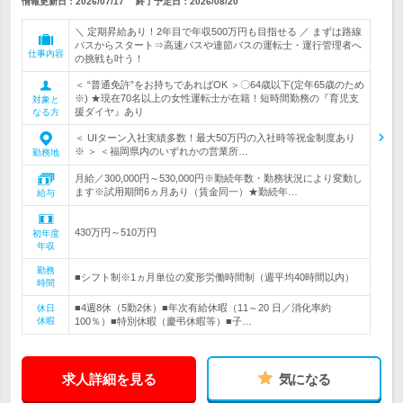
情報更新日：2026/07/17
終了予定日：
2026/08/20
＼ 定期昇給あり！2年目で年収500万円も目指せる ／ まずは路線
バスからスタート⇒高速バスや連節バスの運転士・運行管理者へ
仕事内容
の挑戦も叶う！
＜ “普通免許”をお持ちであればOK ＞〇64歳以下(定年65歳のため
※) ★現在70名以上の女性運転士が在籍！短時間勤務の『育児支
対象と
援ダイヤ』あり
なる方
＜ UIターン入社実績多数！最大50万円の入社時等祝金制度あり
※ ＞ ＜福岡県内のいずれかの営業所…
勤務地
月給／300,000円～530,000円※勤続年数・勤務状況により変動し
ます※試用期間6ヵ月あり（賃金同一）★勤続年…
給与
430万円～510万円
初年度
年収
勤務
■シフト制※1ヵ月単位の変形労働時間制（週平均40時間以内）
時間
■4週8休（5勤2休）■年次有給休暇（11～20 日／消化率約
休日
休暇
100％）■特別休暇（慶弔休暇等）■子…
求人詳細を見る
気になる