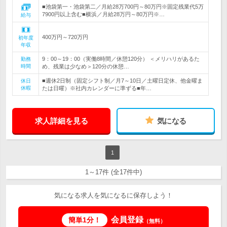
■池袋第一・池袋第二／月給28万700円～80万円※固定残業代5万
7900円以上含む■横浜／月給28万円～80万円※…
給与
400万円～720万円
初年度
年収
9：00～19：00（実働8時間／休憩120分） ＜メリハリがあるた
勤務
時間
め、残業は少なめ＞120分の休憩…
■週休2日制（固定シフト制／月7～10日／土曜日定休、他金曜ま
休日
休暇
たは日曜）※社内カレンダーに準ずる■年…
求人詳細を見る
気になる
1
1～17件 (全17件中)
気になる求人を気になるに保存しよう！
会員登録
簡単1分！
（無料）