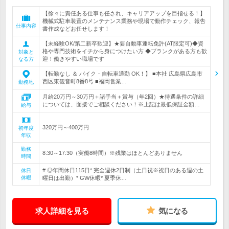
【徐々に責任ある仕事も任され、キャリアアップを目指せる！】
機械式駐車装置のメンテナンス業務や現場で動作チェック、報告
仕事内容
書作成などお任せします！
【未経験OK/第二新卒歓迎】★要自動車運転免許(AT限定可)◆資
格や専門技術をイチから身につけたい方 ◆ブランクがある方も歓
対象と
迎！働きやすい職場です
なる方
【転勤なし ＆ バイク・自転車通勤 OK！】 ■本社 広島県広島市
西区東観音町8番8号 ■福岡営業…
勤務地
月給20万円～30万円＋諸手当＋賞与（年2回）★待遇条件の詳細
については、面接でご相談ください！※上記は最低保証金額…
給与
320万円～400万円
初年度
年収
勤務
8:30～17:30（実働8時間）※残業はほとんどありません
時間
# ◎年間休日115日* 完全週休2日制（土日祝※祝日のある週の土
休日
休暇
曜日は出勤）* GW休暇* 夏季休…
求人詳細を見る
気になる