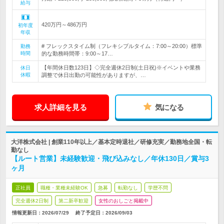
給与
420万円～486万円
初年度
年収
# フレックスタイム制（フレキシブルタイム：7:00～20:00）標準
勤務
時間
的な勤務時間帯：9:00～17…
【年間休日数123日】◇完全週休2日制(土日祝)※イベントや業務
休日
休暇
調整で休日出勤の可能性がありますが、…
求人詳細を見る
気になる
大洋株式会社 | 創業110年以上／基本定時退社／研修充実／勤務地全国・転
勤なし
【ルート営業】未経験歓迎・飛び込みなし／年休130日／賞与3
ヶ月
正社員
職種・業種未経験OK
急募
転勤なし
学歴不問
完全週休2日制
第二新卒歓迎
女性のおしごと掲載中
情報更新日：2026/07/29
終了予定日：
2026/09/03