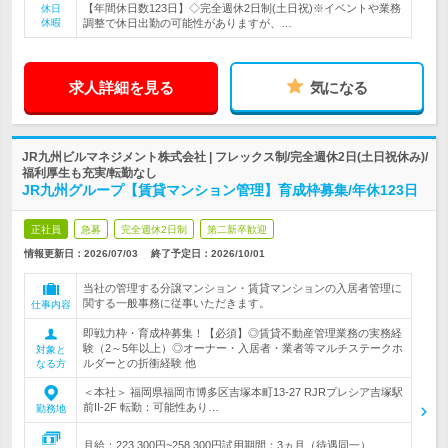
【年間休日数123日】◇完全週休2日制(土日祝)※イベントや業務
休日
休暇
調整で休日出勤の可能性がありますが、…
求人詳細を見る
気になる
JR九州ビルマネジメント株式会社 | フレックス制/完全週休2日(土日祝休み)/
福利厚生も充実/転勤なし
JR九州グループ【賃貸マンション管理】育成枠募集/年休123日
正社員
急募
完全週休2日制
第二新卒歓迎
情報更新日：2026/07/03
終了予定日：
2026/10/01
当社の管理する分譲マンション・賃貸マンションの入居者管理に
関する一般事務に従事いただきます。
仕事内容
即戦力枠・育成枠募集！【必須】◎賃貸不動産管理業務の実務経
験（2～5年以上）◎オーナー・入居者・業者等マルチステークホ
対象と
ルダーとの折衝経験 他
なる方
＜本社＞ 福岡県福岡市博多区吉塚本町13-27 RJRプレシア吉塚駅
前II-2F 転勤：可能性あり…
勤務地
月給：223,300円~258,300円試用期間：3ヵ月（待遇同一）