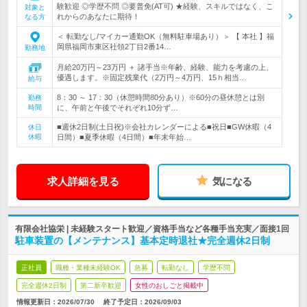
験歓迎 ◎学歴不問 ◎要普免(AT可) ★経験、スキルではなく、こ
対象と
れからのあなたに期待！
なる方
＜ 転勤なし/マイカー通勤OK（無料駐車場あり）＞ 【 本社 】福
岡県福岡市東区社領2丁目2番14…
勤務地
月給20万円～23万円 ＋ 諸手当※年齢、経験、能力を考慮の上、
優遇します。※固定残業代（2万円～4万円、15ｈ相当…
給与
8：30 ～ 17：30（休憩時間80分あり）※60分の昼休憩とは別
勤務
時間
に、午前と午後でそれぞれ10分ず…
■週休2日制(土日祝)※会社カレンダーによる■祝日■GW休暇（4
休日
休暇
日間）■夏季休暇（4日間）■年末年始…
求人詳細を見る
気になる
有限会社協栄 | 未経験スタート歓迎／資格手当など各種手当充実／面接1回
駐車装置の【メンテナンス】基本定時退社★完全週休2日制
正社員
職種・業種未経験OK
急募
転勤なし
学歴不問
完全週休2日制
第二新卒歓迎
女性のおしごと掲載中
情報更新日：2026/07/30
終了予定日：
2026/09/03