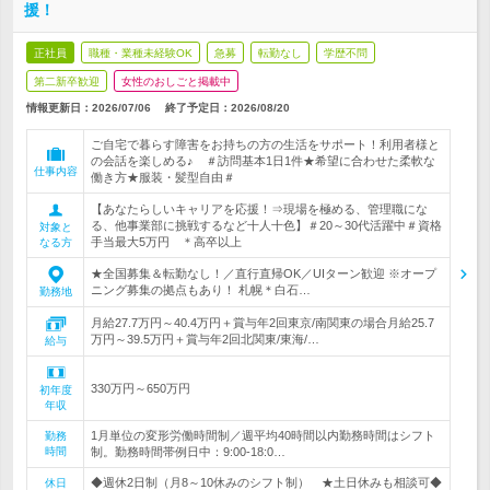
援！
正社員
職種・業種未経験OK
急募
転勤なし
学歴不問
第二新卒歓迎
女性のおしごと掲載中
情報更新日：2026/07/06
終了予定日：
2026/08/20
ご自宅で暮らす障害をお持ちの方の生活をサポート！利用者様と
の会話を楽しめる♪ ＃訪問基本1日1件★希望に合わせた柔軟な
仕事内容
働き方★服装・髪型自由＃
【あなたらしいキャリアを応援！⇒現場を極める、管理職にな
る、他事業部に挑戦するなど十人十色】＃20～30代活躍中＃資格
対象と
手当最大5万円 ＊高卒以上
なる方
★全国募集＆転勤なし！／直行直帰OK／UIターン歓迎 ※オープ
ニング募集の拠点もあり！ 札幌＊白石…
勤務地
月給27.7万円～40.4万円＋賞与年2回東京/南関東の場合月給25.7
万円～39.5万円＋賞与年2回北関東/東海/…
給与
330万円～650万円
初年度
年収
1月単位の変形労働時間制／週平均40時間以内勤務時間はシフト
勤務
時間
制。勤務時間帯例日中：9:00-18:0…
◆週休2日制（月8～10休みのシフト制） ★土日休みも相談可◆
休日