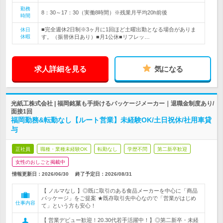
勤務
8：30～17：30（実働8時間）※残業月平均20h前後
時間
■完全週休2日制※3ヶ月に1回ほど土曜出勤となる場合がありま
休日
休暇
す。（振替休日あり）■月1公休■リフレッ…
求人詳細を見る
気になる
光紙工株式会社 | 福岡銘菓も手掛けるパッケージメーカー｜退職金制度あり/
面接1回
福岡勤務&転勤なし【ルート営業】未経験OK/土日祝休/社用車貸
与
正社員
職種・業種未経験OK
転勤なし
学歴不問
第二新卒歓迎
女性のおしごと掲載中
情報更新日：2026/06/30
終了予定日：
2026/08/31
【 ノルマなし 】◎既に取引のある食品メーカーを中心に「商品
パッケージ」をご提案 ★既存取引先中心なので「営業がはじめ
仕事内容
て」という方も安心！
【 営業デビュー歓迎！20.30代若手活躍中！】◎第二新卒・未経