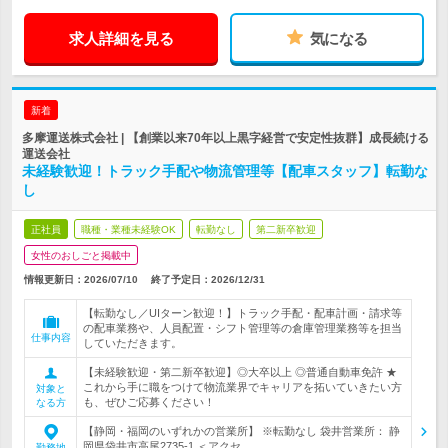
求人詳細を見る
気になる
新着
多摩運送株式会社 | 【創業以来70年以上黒字経営で安定性抜群】成長続ける
運送会社
未経験歓迎！トラック手配や物流管理等【配車スタッフ】転勤な
し
正社員
職種・業種未経験OK
転勤なし
第二新卒歓迎
女性のおしごと掲載中
情報更新日：2026/07/10
終了予定日：
2026/12/31
【転勤なし／UIターン歓迎！】トラック手配・配車計画・請求等
の配車業務や、人員配置・シフト管理等の倉庫管理業務等を担当
仕事内容
していただきます。
【未経験歓迎・第二新卒歓迎】◎大卒以上 ◎普通自動車免許 ★
これから手に職をつけて物流業界でキャリアを拓いていきたい方
対象と
も、ぜひご応募ください！
なる方
【静岡・福岡のいずれかの営業所】 ※転勤なし 袋井営業所： 静
岡県袋井市高尾2735-1 ＜アクセ…
勤務地