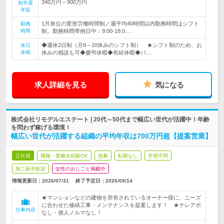
340万円～900万円
初年度
年収
1月単位の変形労働時間制／週平均40時間以内勤務時間はシフト
勤務
時間
制。勤務時間帯例日中：9:00-18:0…
◆週休2日制（月8～10休みのシフト制） ★シフト制のため、お
休日
休暇
休みの相談も可◆慶弔休暇◆有給休暇◆バ…
求人詳細を見る
気になる
株式会社リモデルエステート | 20代～50代まで幅広い世代が活躍中！年齢
を問わず稼げる環境！
幅広い世代が活躍する組織の平均年収は700万円超【提案営業】
正社員
職種・業種未経験OK
急募
転勤なし
学歴不問
第二新卒歓迎
女性のおしごと掲載中
情報更新日：2026/07/31
終了予定日：
2026/09/14
★マンションなどの建物を所有されているオーナー様に、ニーズ
に合わせた修繕工事・メンテナンスを提案します！ ★テレアポ
仕事内容
なし・個人ノルマなし！