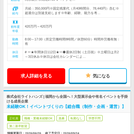
月給：350,000円※固定残業代（月40時間分、78,440円）含む※
超過分は別途支給します※年齢、経験、能力を考…
給与
420万円～420万円
初年度
年収
8:00～17:00（所定労働時間8時間／休憩60分）時間外労働有無：
勤務
時間
有
# ー★年間休日112日★ー◆週休2日制（土日祝）※土曜日は月2
休日
休暇
～3日休み※休日は会社カレンダーによ…
求人詳細を見る
気になる
株式会社ライトハンズ | 福岡から全国へ！大型展示会や有名イベントを手掛
ける成長企業
未経験OK！イベントづくりの【総合職（制作・企画・運営）】
正社員
職種・業種未経験OK
急募
転勤なし
学歴不問
第二新卒歓迎
情報更新日：2026/06/26
終了予定日：
2026/09/24