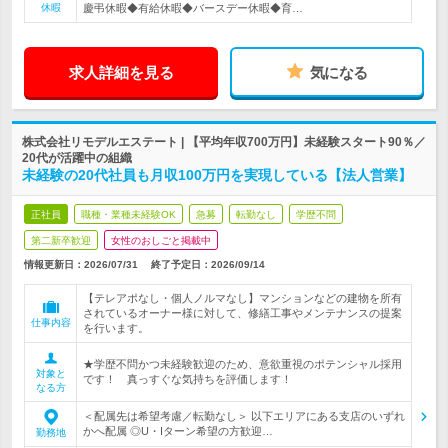
休暇
慶弔休暇◆有給休暇◆バースデー休暇◆育…
求人詳細を見る
気になる
株式会社リモデルエステート | 【平均年収700万円】未経験スタート90％／
20代が活躍中の組織
未経験の20代社員も月収100万円を実現している【法人営業】
正社員
職種・業種未経験OK
急募
転勤なし
学歴不問
第二新卒歓迎
女性のおしごと掲載中
情報更新日：2026/07/31
終了予定日：
2026/09/14
【テレアポなし・個人ノルマなし】マンションなどの建物を所有
されているオーナー様に対して、修繕工事やメンテナンスの提案
仕事内容
を行います。
★学歴不問かつ未経験歓迎のため、意欲重視のポテンシャル採用
対象と
です！ 真っすぐな気持ちを評価します！
なる方
＜配属先は希望考慮／転勤なし＞ 以下エリアにある支店のいずれ
かへ配属 ◎U・Iターン希望の方歓迎…
勤務地