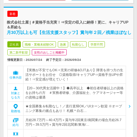
新着
株式会社土屋 | ＃資格手当充実！⇒安定の収入に納得！更に、キャリアUP
＆昇給も
月30万以上も可【生活支援スタッフ】賞与年２回／残業ほぼなし
正社員
職種・業種未経験OK
急募
転勤なし
学歴不問
第二新卒歓迎
女性のおしごと掲載中
情報更新日：2026/07/24
終了予定日：
2026/09/24
【実務が不安でもOK⇒充実の研修&OJTあり】障害を持つ方の生
活サポートをお任せ ◎資格取得/キャリアUP⇒資格手当UPや昇
仕事内容
給！⇒安定感が増えていく！
【20～30代男女活躍中！】◆高卒以上 ◆初任者研修以上の資格
をお持ちの方 ＃実務者研修、介護福祉士、ケアマネージャー等
対象と
の資格は優遇
なる方
★全国募集＆転勤なし！／直行直帰OK／UIターン歓迎 ※オープ
ニング募集の拠点もあり！ 札幌＊白石…
勤務地
月給28.7万円～40.4万円＋賞与年2回東京/南関東の場合月給26.7
万円～39.5万円＋賞与年2回北関東/東海/…
給与