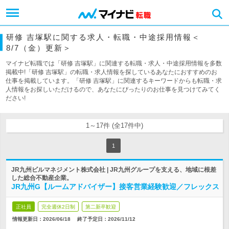
研修 吉塚駅に関する求人・転職・中途採用情報＜
8/7（金）更新＞
マイナビ転職では「研修 吉塚駅」に関連する転職・求人・中途採用情報を多数
掲載中!「研修 吉塚駅」の転職・求人情報を探しているあなたにおすすめのお
仕事を掲載しています。「研修 吉塚駅」に関連するキーワードからも転職・求
人情報をお探しいただけるので、あなたにぴったりのお仕事を見つけてみてく
ださい!
1～17件 (全17件中)
1
JR九州ビルマネジメント株式会社 | JR九州グループを支える、地域に根差
した総合不動産企業。
JR九州G【ルームアドバイザー】接客営業経験歓迎／フレックス
正社員
完全週休2日制
第二新卒歓迎
情報更新日：2026/06/18
終了予定日：
2026/11/12