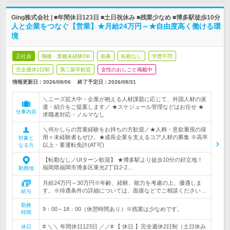
Ging株式会社 | ■年間休日123日 ■土日祝休み ■残業少なめ ■博多駅徒歩10分
人と企業をつなぐ【営業】★月給24万円～★自由度高く働ける環
境
正社員
職種・業種未経験OK
急募
転勤なし
学歴不問
完全週休2日制
第二新卒歓迎
女性のおしごと掲載中
情報更新日：2026/08/06
終了予定日：
2026/08/31
＼ニーズ拡大中・企業が抱える人材課題に応じて、外国人材の派
遣・紹介をご提案します／ ★スケジュール管理などはお任せ ★
仕事内容
求職者対応・ノルマなし
＼何かしらの営業経験をお持ちの方歓迎／★人柄・意欲重視の採
用＝未経験者もぜひ。★成長企業を支えるコア人材の募集 ※高卒
対象と
以上・要運転免許(AT可)
なる方
【転勤なし／UIターン歓迎】 ★博多駅より徒歩10分の好立地！
福岡県福岡市博多区東光2丁目2-2…
勤務地
月給24万円～30万円※年齢、経験、能力を考慮の上、優遇しま
す。※待遇条件の詳細については、面接などでご相談ください…
給与
勤務
9：00～18：00（休憩時間あり）※残業は少なめです。
時間
# ＼＼ 年間休日123日 ／／# 【 休日 】完全週休2日制（土日休み
休日