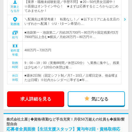
【業界・職種未経験歓迎／学歴不問】★20～50代男女活躍中！
☆面接はオンライン中心！ ★まずは応募するところからはじめ
対象と
てみませんか！
なる方
＼配属先は希望考慮！ 転勤なし！／ ★以下エリアにある支店の
いずれかへ配属！ ☆U・Iターン希望の…
勤務地
■池袋第一・池袋第二／月給28万700円～80万円※固定残業代5万
7900円以上含む■横浜／月給28万円～80万円※…
給与
400万円～720万円
初年度
年収
9：00～19：00（実働8時間／休憩120分） ＼業務に集中し、残業
勤務
時間
は少なめ！／120分の休憩は複…
■週休2日制（固定シフト制／月7～10日／土曜日定休、他金曜ま
休日
休暇
たは日曜）※社内カレンダーに準ずる■年…
求人詳細を見る
気になる
株式会社土屋 | ◆資格/夜勤など手当充実！月収50万超えの社員も◆服装/髪
型自由
応募者全員面接【生活支援スタッフ】賞与年2回・資格取得応