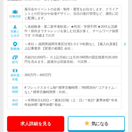
展示会やイベントの企画・制作・運営をお任せします。クライア
ントとの打合せや会場デザイン、当日の進行管理など、適性に応
仕事内容
じ配属します。
＼未経験者・第二新卒者歓迎／ ★性別・学歴不問 ★20代も活躍
中！前向きでチャレンジを楽しむ社員が多く、チームワーク抜群
対象と
です ※35歳までの方
なる方
＜本社＞ 福岡県福岡市東区社領1-3-2 ※転勤なし 【雇入れ直後】
上記事業所 【変更の範囲】会社…
勤務地
月給210,000円～ ※上記月給には月20.5時間の固定残業代30,000
円を含みます。超過分は別途支給。 ※試用…
給与
300万円～400万円
初年度
年収
# フレックスタイム制* 標準労働時間：7時間30分* コアタイム：
勤務
時間
なし* 標準労働時間帯：9:00…
＜年間休日120日＞* 週休2日制（土・日）* 祝日* 夏季休暇* 年末
休日
休暇
年始休暇* 慶弔休暇* 有給…
求人詳細を見る
気になる