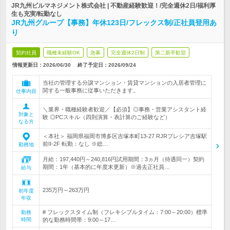
JR九州ビルマネジメント株式会社 | 不動産経験歓迎！/完全週休2日/福利厚
生も充実/転勤なし
JR九州グループ【事務】年休123日/フレックス制/正社員登用あ
り
契約社員
職種未経験OK
急募
完全週休2日制
第二新卒歓迎
情報更新日：2026/06/30
終了予定日：
2026/09/24
当社の管理する分譲マンション・賃貸マンションの入居者管理に
関する一般事務に従事いただきます。
仕事内容
＼業界・職種経験者歓迎／【必須】◎事務・営業アシスタント経
対象と
験 ◎PCスキル（四則演算・表計算のご経験など）
なる方
＜本社＞ 福岡県福岡市博多区吉塚本町13-27 RJRプレシア吉塚駅
前II-2F 転勤：なし ※総…
勤務地
月給：197,440円～240,816円試用期間：3ヵ月（待遇同一）契約
期間：1年（基本的に年度末更新）※過去正社員…
給与
235万円～263万円
初年度
年収
# フレックスタイム制（フレキシブルタイム：7:00～20:00）標準
勤務
時間
的な勤務時間帯：9:00～17…