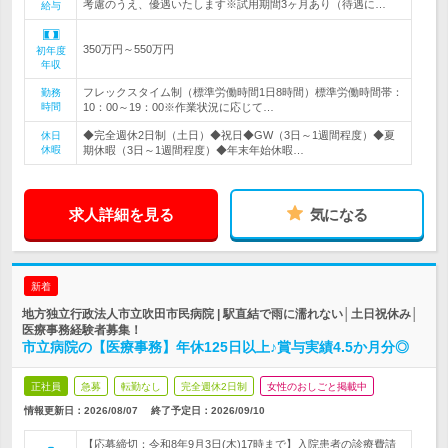
考慮のうえ、優遇いたします※試用期間3ヶ月あり（待遇に…
給与
350万円～550万円
初年度
年収
フレックスタイム制（標準労働時間1日8時間）標準労働時間帯：
勤務
時間
10：00～19：00※作業状況に応じて…
◆完全週休2日制（土日）◆祝日◆GW（3日～1週間程度）◆夏
休日
休暇
期休暇（3日～1週間程度）◆年末年始休暇…
求人詳細を見る
気になる
新着
地方独立行政法人市立吹田市民病院 | 駅直結で雨に濡れない│土日祝休み│
医療事務経験者募集！
市立病院の【医療事務】年休125日以上♪賞与実績4.5か月分◎
正社員
急募
転勤なし
完全週休2日制
女性のおしごと掲載中
情報更新日：2026/08/07
終了予定日：
2026/09/10
【応募締切：令和8年9月3日(木)17時まで】入院患者の診療費請