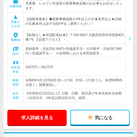
求業務、レセプト作成等の医療事務全般のお仕事をお任せいたし
仕事内容
ます。
【経験者募集】◆医療事務経験が3年以上の方★高卒以上★詳細
対象と
の応募条件は必ず当院HPをご参照ください！
なる方
【転勤なし★岸辺駅直結★】 〒564-8567 大阪府吹田市岸部新町5
番7号 【交通アクセス】 ・…
勤務地
高校新卒：月給259,196円+別途諸手当～大学新卒：月給287,980
円＋別途諸手当～ ※採用時における本院規程等…
給与
430万円～562万円
初年度
年収
令和8年4月1日現在8:30～17:00、8:50～17:20(うち、休憩時間45
勤務
時間
分除く）就業規則に…
【年間休日125日以上】土曜、日曜、祝日及び年末年始年次休暇
休日
休暇
（12日付与、2年目以降20日付与、採用…
求人詳細を見る
気になる