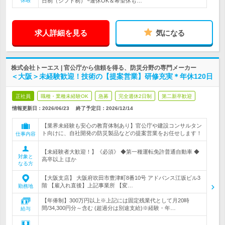
休暇
日制（シフト制）└連休OK＆希望休も…
求人詳細を見る
気になる
株式会社トーエス | 官公庁から信頼を得る、防災分野の専門メーカー
＜大阪＞未経験歓迎！技術の【提案営業】研修充実＊年休120日
正社員
職種・業種未経験OK
急募
完全週休2日制
第二新卒歓迎
情報更新日：2026/06/23
終了予定日：
2026/12/14
【業界未経験も安心の教育体制あり】官公庁や建設コンサルタン
ト向けに、自社開発の防災製品などの提案営業をお任せします！
仕事内容
【未経験者大歓迎！】《必須》 ◆第一種運転免許普通自動車 ◆
対象と
高卒以上 ほか
なる方
【大阪支店】 大阪府吹田市豊津町8番10号 アドバンス江坂ビル3
階 【雇入れ直後】上記事業所 【変…
勤務地
【年俸制】300万円以上※上記には固定残業代として月20時
間/34,300円分～含む (超過分は別途支給)※経験・年…
給与