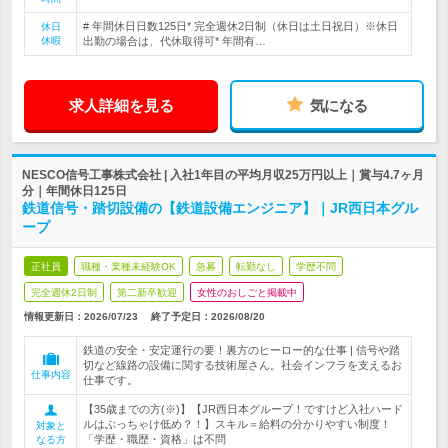
# 年間休日日数125日* 完全週休2日制（休日は土日祝日）※休日
休日
休暇
出勤の場合は、代休取得可* 年間有…
求人詳細を見る
気になる
NESCO信号工事株式会社 | 入社1年目の平均月収25万円以上｜賞与4.7ヶ月
分｜年間休日125日
鉄道信号・踏切設備の【鉄道設備エンジニア】｜JR西日本グル
ープ
正社員
職種・業種未経験OK
急募
転勤なし
学歴不問
完全週休2日制
第二新卒歓迎
女性のおしごと掲載中
情報更新日：2026/07/23
終了予定日：
2026/08/20
鉄道の安全・安定運行の要！裏方のヒーロー的な仕事 | 信号や踏
切など線路の設備に関する技術屋さん。社会インフラを支えるお
仕事内容
仕事です。
【35歳までの方(※)】【JR西日本グループ！ですけど入社ハード
ルはぶっちゃけ低め？！】スキル＝給料の分かりやすい制度！
対象と
「学歴・職歴・資格」は不問
なる方