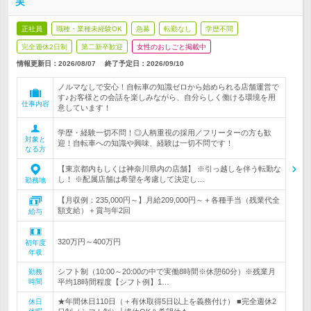
実
正社員
職種・業種未経験OK
急募
転勤なし
学歴不問
完全週休2日制
第二新卒歓迎
女性のおしごと掲載中
情報更新日：2026/08/07
終了予定日：
2026/09/10
ノルマなしで安心！自転車の知識ゼロから始められる店舗運営で
す♪お客様との会話を楽しみながら、自分らしく働ける環境を用
仕事内容
意しています！
学歴・経験一切不問！◎人柄重視の採用／フリーターの方も歓
対象と
迎！自転車への知識や興味、経験は一切不問です！
なる方
【東京都内もしくは神奈川県内の店舗】 ※引っ越しを伴う転勤な
し！ ※配属店舗は希望を考慮して決定し…
勤務地
【月収例：235,000円～】月給209,000円～＋各種手当（残業代全
額支給）＋賞与年2回
給与
320万円～400万円
初年度
年収
シフト制（10:00～20:00の中で実働8時間※休憩60分）※残業月
勤務
時間
平均18時間程度【シフト例】1…
★年間休日110日（＋有休取得5日以上を義務付け） ■完全週休2
休日