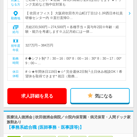
対象と
ンク支給など熱中症対策も
なる方
【 吹田オフィス 】 大阪府吹田市片山町2丁目12-1 JR西日本社員
研修センター内 ※直行直帰O…
勤務地
月給233,500円～274,500円 + 各種手当 + 賞与年2回※年齢・経
験・能力を考慮します※上記月給には一律…
給与
327万円～384万円
初年度
年収
# ◆シフト制* 7：30～16：00* 8：00～16：30* 8：30～17：00*
勤務
時間
9：00～…
# ☆★年間休日119日★☆* 完全週休2日制└土日休み相談OK！希
休日
休暇
望休を取得できます* 祝日（勤務…
求人詳細を見る
気になる
医療法人徳洲会 | 吹田徳洲会病院／☆院内保育園・病児保育・人間ドック家
族割あり
【事務系総合職 (医師事務・医事課等)】