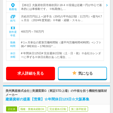
【本社】大阪府吹田市南吹田2-18-4 ※現場は近畿一円が中心で基
本的には車移動です。 ※転勤無し…
勤務地
月給20万円以上＋諸手当（20代の平均合計額：11万円）+賞与4.7
ヶ月分 （2024年度実績）※年齢・経験・スキル…
給与
400万円～700万円
初年度
年収
# 1ヶ月単位の変形労働時間制（週平均労働時間40時間）<シフト
勤務
時間
例>* 8時30分～17時30分* …
# 年間休日125日# 完全週休2日制（土・日・祝）※会社カレンダ
休日
休暇
ーに準ずる※休日出勤があった場合、…
求人詳細を見る
気になる
美州興産株式会社 | 美濃窯業G（東証STD上場）の中核を担う機能性舗装材
メーカー
建築資材の提案【営業】☆年間休日123日☆大阪募集
正社員
職種・業種未経験OK
完全週休2日制
第二新卒歓迎