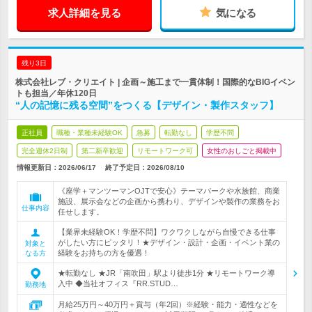
求人詳細を見る
気になる
残り3日
株式会社レブ・クリエイト | 企画～施工まで一貫体制！国際的なBIGイベン
トも担当／年休120日
“人の記憶に残る空間”をつくる【デザイン・製作スタッフ】
正社員
職種・業種未経験OK
急募
転勤なし
学歴不問
完全週休2日制
第二新卒歓迎
リモートワーク可
女性のおしごと掲載中
情報更新日：2026/06/17
終了予定日：
2026/08/10
《座学＋マンツーマンOJTで安心》テーマパークや水族館、商業
施設、展示会などの企画から携わり、デザインや製作の業務をお
仕事内容
任せします。
【業界未経験OK！学歴不問】ワクワクしながら自慢できる仕事
がしたい方にピッタリ！★デザイン・設計・企画・イベント業の
対象と
経験をお持ちの方を優遇！
なる方
★転勤なし ★JR「南吹田」駅より徒歩1分 ★リモートワーク導
入中 ◆当社オフィス『RR.STUD…
勤務地
月給25万円～40万円＋賞与（年2回）※経験・能力・適性などを