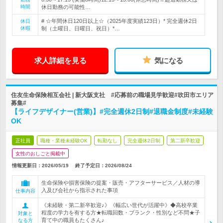
時間
休日勤務の可能性…
# ☆年間休日120日以上☆（2025年度実績123日）* 完全週休2日
休日
休暇
制（土曜日、日曜日、祝日）*…
求人詳細を見る
気になる
住友生命保険相互会社 | 新大阪支社 #応募前の職場見学歓迎#吹田市エリア
募集#
【ライフデザイナー(営業)】#完全週休2日制#退職金制度#未経験
OK
正社員
職種・業種未経験OK
転勤なし
完全週休2日制
第二新卒歓迎
女性のおしごと掲載中
情報更新日：2026/05/19
終了予定日：
2026/08/24
生命保険や損害保険の提案・販売・アフターサービス／人材の導
入及び会社から指示された事項
仕事内容
《未経験・第二新卒歓迎♪》《幅広い世代が活躍中》◆高校卒業
程度の学力を有する方★転職回数・ブランク・性別など不問★子
対象と
育て中の職員もたくさん♪
なる方