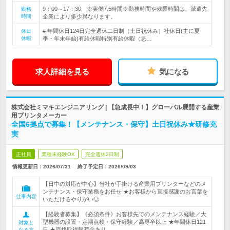
9：00～17：30 ※実働7.5時間※勤務時間や残業時間は、派遣先
勤務
時間
企業により多少異なります。
# 年間休日124日完全週休二日制（土日祝休み）社休日(主に夏
休日
休暇
季・年末年始)有給休暇特別有給休暇（忌…
求人詳細を見る
気になる
株式会社ミマキエンジニアリング | 【急成長中！】グローバル展開する産業
用プリンタメーカー
全国6拠点で募集！【メンテナンス・保守】土日祝休み★研修充
実
正社員
業種未経験OK
完全週休2日制
情報更新日：2026/07/31
終了予定日：
2026/09/03
【日中の対応が中心】当社が手掛ける産業用プリンターなどのメ
ンテナンス・保守業務をお任せ ★お客様から直接感謝のお言葉を
仕事内容
いただけるやりがい◎
【経験者募集】《必須条件》お客様先でのメンテナンス経験／大
型機器の設置・定期点検・保守経験／高専卒以上 ★年間休日121
対象と
日 ★資格取得報奨金あり
なる方