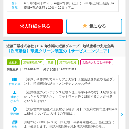
# ＼年間休日125日／■週休2日制（土日）└年1回土曜出勤あり■
休日
休暇
祝日■有給休暇：10日～20日（下…
求人詳細を見る
気になる
近藤工業株式会社 | 1949年創業の近藤グループ｜地域密着の安定企業
《吹田勤務》環境クリーン装置の【サービスエンジニア】
正社員
業種未経験OK
急募
第二新卒歓迎
女性のおしごと掲載中
情報更新日：2026/07/21
終了予定日：
2027/01/11
【手厚い研修体制でキャリアが充実】工業用脱臭装置や食品プラ
ント、印刷機器の納入・メンテナンスをお任せ！
仕事内容
【産業機械のメンテナンス経験＆理工系学科卒の方】★経験を活
かしキャリア築きたい！フットワーク軽く対応することが得意！
対象と
という方はぜひ
なる方
【大阪営業所勤務／江坂駅から徒歩5分】 大阪府吹田市豊津町4-8
…研修について… 入社後の研修は…
勤務地
月給23万7,000円～30万円※経験・年齢を考慮の上、当社規定に
より優遇します。※試用期間6ヶ月あり試用期間中の雇…
給与