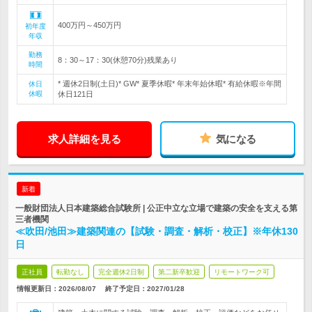
400万円～450万円
初年度
年収
勤務
8：30～17：30(休憩70分)残業あり
時間
* 週休2日制(土日)* GW* 夏季休暇* 年末年始休暇* 有給休暇※年間
休日
休暇
休日121日
求人詳細を見る
気になる
新着
一般財団法人日本建築総合試験所 | 公正中立な立場で建築の安全を支える第
三者機関
≪吹田/池田≫建築関連の【試験・調査・解析・校正】※年休130
日
正社員
転勤なし
完全週休2日制
第二新卒歓迎
リモートワーク可
情報更新日：2026/08/07
終了予定日：
2027/01/28