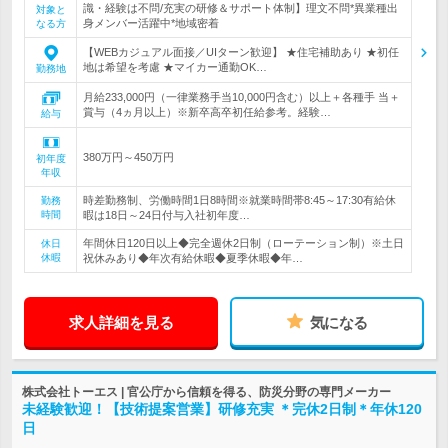
識・経験は不問/充実の研修＆サポート体制】理文不問*異業種出
対象と
身メンバー活躍中*地域密着
なる方
【WEBカジュアル面接／UIターン歓迎】 ★住宅補助あり ★初任
地は希望を考慮 ★マイカー通勤OK…
勤務地
月給233,000円（一律業務手当10,000円含む）以上＋各種手 当＋
賞与（4ヵ月以上）※新卒高卒初任給参考。経験…
給与
380万円～450万円
初年度
年収
時差勤務制、労働時間1日8時間※就業時間帯8:45～17:30有給休
勤務
時間
暇は18日～24日付与入社初年度…
年間休日120日以上◆完全週休2日制（ローテーション制）※土日
休日
休暇
祝休みあり◆年次有給休暇◆夏季休暇◆年…
求人詳細を見る
気になる
株式会社トーエス | 官公庁から信頼を得る、防災分野の専門メーカー
未経験歓迎！【技術提案営業】研修充実 ＊完休2日制＊年休120
日