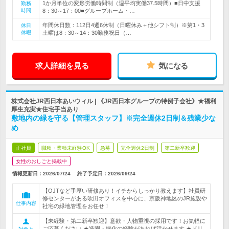
1か月単位の変形労働時間制（週平均実働37.5時間）■日中支援
勤務
時間
8：30～17：00■グループホーム・…
年間休日数：112日4週6休制（日曜休み＋他シフト制）※第1・3
休日
休暇
土曜は8：30～14：30勤務祝日（…
求人詳細を見る
気になる
株式会社JR西日本あいウィル | 《JR西日本グループの特例子会社》★福利
厚生充実★住宅手当あり
敷地内の緑を守る【管理スタッフ】※完全週休2日制＆残業少な
め
正社員
職種・業種未経験OK
急募
完全週休2日制
第二新卒歓迎
女性のおしごと掲載中
情報更新日：2026/07/24
終了予定日：
2026/09/24
【OJTなど手厚い研修あり！イチからしっかり教えます】社員研
修センターがある吹田オフィスを中心に、京阪神地区のJR施設や
仕事内容
社宅の緑地管理をお任せ！
【未経験・第二新卒歓迎】意欲・人物重視の採用です！お気軽に
ご応募ください ★造園・緑化の経験があれば活かせます ★ドリ