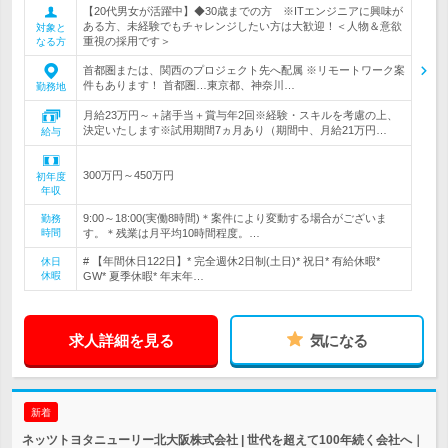
【20代男女が活躍中】◆30歳までの方 ※ITエンジニアに興味が
ある方、未経験でもチャレンジしたい方は大歓迎！＜人物＆意欲
対象と
重視の採用です＞
なる方
首都圏または、関西のプロジェクト先へ配属 ※リモートワーク案
件もあります！ 首都圏…東京都、神奈川…
勤務地
月給23万円～＋諸手当＋賞与年2回※経験・スキルを考慮の上、
決定いたします※試用期間7ヵ月あり（期間中、月給21万円…
給与
300万円～450万円
初年度
年収
9:00～18:00(実働8時間)＊案件により変動する場合がございま
勤務
時間
す。＊残業は月平均10時間程度。…
# 【年間休日122日】* 完全週休2日制(土日)* 祝日* 有給休暇*
休日
休暇
GW* 夏季休暇* 年末年…
求人詳細を見る
気になる
新着
ネッツトヨタニューリー北大阪株式会社 | 世代を超えて100年続く会社へ｜