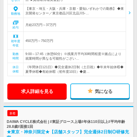
【東京・埼玉・大阪・兵庫・京都・愛知いずれかでの勤務】 ◆東
京開発センター／東京都品川区北品川5-…
勤務地
月給23万円～37万円
給与
450万円～750万円
初年度
年収
9:00～17:45（休憩60分）※残業月平均30時間程度※拠点により
勤務
時間
就業時間が異なる可能性がござい…
《年間休日121日》◆完全週休2日制（土日祝）◆年末年始休暇◆
休日
休暇
夏季休暇◆有給休暇（初年度10日）◆慶…
求人詳細を見る
気になる
新着
DAIWA CYCLE株式会社 | #東証グロース上場#年休110日以上#平均年齢
28.8歳#面接1回
★東京・神奈川限定★【店舗スタッフ】完全週休2日制◎研修充