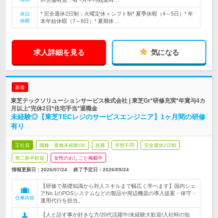
外労働有無：有└月平均残業時…
* 完全週休2日制：火曜定休＋シフト制* 夏季休暇（4～5日）* 年
休日
休暇
末年始休暇（7～8日）* 夏期休…
求人詳細を見る
気になる
新着
東芝テックソリューションサービス株式会社 | 東芝Gr*研修充実*年賞与4カ
月以上*完休2日*住宅手当*退職金
未経験◎【東芝TECレジのサービスエンジニア】1ヶ月間の研修
有り
正社員
職種・業種未経験OK
急募
学歴不問
完全週休2日制
第二新卒歓迎
女性のおしごと掲載中
情報更新日：2026/07/24
終了予定日：
2026/09/24
【研修で基礎知識から対人スキルまで幅広く学べます】国内シェ
アNo.1のPOSシステムなどの製品や周辺機器の導入提案・保守・
仕事内容
運用代行を担当。
【人と話す事が好きな方/20代活躍中/未経験大歓迎/入社時の知