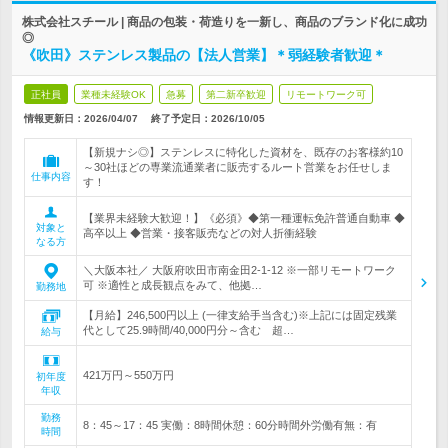
株式会社スチール | 商品の包装・荷造りを一新し、商品のブランド化に成功
◎
《吹田》ステンレス製品の【法人営業】＊弱経験者歓迎＊
正社員
業種未経験OK
急募
第二新卒歓迎
リモートワーク可
情報更新日：2026/04/07
終了予定日：
2026/10/05
【新規ナシ◎】ステンレスに特化した資材を、既存のお客様約10
～30社ほどの専業流通業者に販売するルート営業をお任せしま
仕事内容
す！
【業界未経験大歓迎！】《必須》◆第一種運転免許普通自動車 ◆
対象と
高卒以上 ◆営業・接客販売などの対人折衝経験
なる方
＼大阪本社／ 大阪府吹田市南金田2-1-12 ※一部リモートワーク
可 ※適性と成長観点をみて、他拠…
勤務地
【月給】246,500円以上 (一律支給手当含む)※上記には固定残業
代として25.9時間/40,000円分～含む 超…
給与
421万円～550万円
初年度
年収
勤務
8：45～17：45 実働：8時間休憩：60分時間外労働有無：有
時間