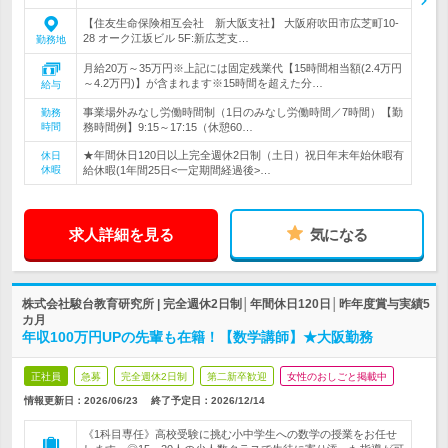
【住友生命保険相互会社 新大阪支社】 大阪府吹田市広芝町10-
28 オーク江坂ビル 5F:新広芝支…
勤務地
月給20万～35万円※上記には固定残業代【15時間相当額(2.4万円
～4.2万円)】が含まれます※15時間を超えた分…
給与
事業場外みなし労働時間制（1日のみなし労働時間／7時間）【勤
勤務
時間
務時間例】9:15～17:15（休憩60…
★年間休日120日以上完全週休2日制（土日）祝日年末年始休暇有
休日
休暇
給休暇(1年間25日<一定期間経過後>…
求人詳細を見る
気になる
株式会社駿台教育研究所 | 完全週休2日制│年間休日120日│昨年度賞与実績5
カ月
年収100万円UPの先輩も在籍！【数学講師】★大阪勤務
正社員
急募
完全週休2日制
第二新卒歓迎
女性のおしごと掲載中
情報更新日：2026/06/23
終了予定日：
2026/12/14
《1科目専任》高校受験に挑む小中学生への数学の授業をお任せ