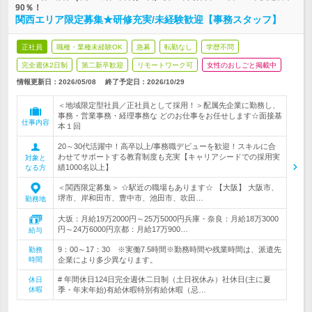
90％！
関西エリア限定募集★研修充実/未経験歓迎【事務スタッフ】
正社員
職種・業種未経験OK
急募
転勤なし
学歴不問
完全週休2日制
第二新卒歓迎
リモートワーク可
女性のおしごと掲載中
情報更新日：2026/05/08
終了予定日：
2026/10/29
＜地域限定型社員／正社員として採用！＞配属先企業に勤務し、
事務・営業事務・経理事務な どのお仕事をお任せします☆面接基
仕事内容
本１回
20～30代活躍中！高卒以上/事務職デビューを歓迎！スキルに合
わせてサポートする教育制度も充実【キャリアシードでの採用実
対象と
績1000名以上】
なる方
＜関西限定募集＞ ☆駅近の職場もあります☆ 【大阪】 大阪市、
堺市、岸和田市、豊中市、池田市、吹田…
勤務地
大坂：月給19万2000円～25万5000円兵庫・奈良：月給18万3000
円～24万6000円京都：月給17万900…
給与
9：00～17：30 ※実働7.5時間※勤務時間や残業時間は、派遣先
勤務
時間
企業により多少異なります。
# 年間休日124日完全週休二日制（土日祝休み）社休日(主に夏
休日
休暇
季・年末年始)有給休暇特別有給休暇（忌…