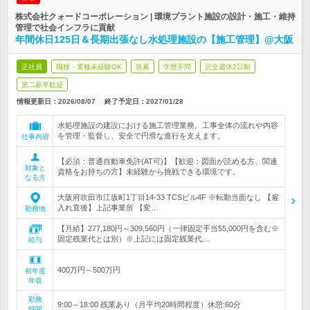
株式会社クォードコーポレーション | 環境プラント施設の設計・施工・維持
管理で社会インフラに貢献
年間休日125日＆長期出張なし水処理施設の【施工管理】@大阪
正社員
職種・業種未経験OK
急募
学歴不問
完全週休2日制
第二新卒歓迎
情報更新日：2026/08/07
終了予定日：
2027/01/28
水処理施設の建設における施工管理業務。工事全体の流れや内容
を管理・監督し、安全で円滑な進行を支えます。
仕事内容
【必須：普通自動車免許(AT可)】【歓迎：図面が読める方、関連
対象と
資格をお持ちの方】未経験から挑戦できる環境です。
なる方
大阪府吹田市江坂町1丁目14-33 TCSビル4F ※転勤当面なし 【雇
入れ直後】上記事業所 【変…
勤務地
【月給】277,180円～309,560円（一律固定手当55,000円を含む※
固定残業代とは別）※上記には固定残業代…
給与
400万円～500万円
初年度
年収
勤務
9:00～18:00 残業あり（月平均20時間程度）休憩:60分
時間