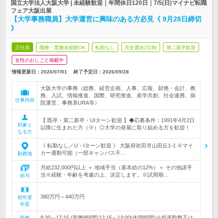
国立大学法人大阪大学 | 未経験歓迎｜年間休日120日｜7/5(日)マイナビ転職
フェア大阪出展
【大学事務職員】大学運営に興味のある方必見《 9月28日締切
》
正社員
職種・業種未経験OK
転勤なし
完全週休2日制
第二新卒歓迎
女性のおしごと掲載中
情報更新日：2026/07/01
終了予定日：
2026/09/28
大阪大学の事務（総務、経営企画、人事、広報、財務・会計、教
務、入試、情報推進、国際、研究推進、産学共創、社会連携、病
仕事内容
院運営、事務系URA等）
【 既卒・第二新卒・UIターン歓迎 】◆応募条件：1991年4月2日
対象と
以降に生まれた方（※）◎大学の発展に取り組める方を歓迎！
なる方
《 転勤なし／U・Iターン歓迎 》 大阪府吹田市山田丘1-1 ※マイ
カー通勤可能（一部キャンパス不…
勤務地
月給232,000円以上 ＋ 地域手当（基本給の12%）＋ その他諸手
当※経験・年齢を考慮の上、決定します。※試用期…
給与
380万円～440万円
初年度
年収
8:30～17:15 (実働8時間)12:15～13:00(休憩時間)※超過勤務又は
勤務