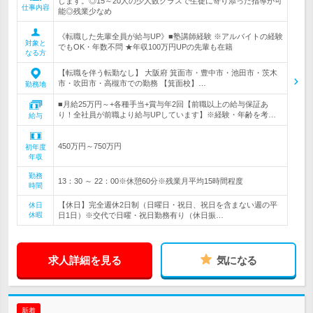
します。◎15～20人の少人数クラスで生徒に寄り添った指導が可
仕事内容
能◎残業少なめ
《転職した先輩全員が給与UP》■塾講師経験 ※アルバイトの経験
対象と
でもOK・年数不問 ★年収100万円UPの先輩も在籍
なる方
【転職を伴う転勤なし】 大阪府 箕面市・豊中市・池田市・茨木
市・吹田市・高槻市での勤務 【箕面校】…
勤務地
■月給25万円～+各種手当+賞与年2回【前職以上の給与保証あ
り！全社員が前職より給与UPしています】※経験・年齢を考…
給与
450万円～750万円
初年度
年収
勤務
13：30 ～ 22：00※休憩60分※残業月平均15時間程度
時間
【休日】完全週休2日制（日曜日・祝日、祝日を含まない週の平
休日
休暇
日1日）※交代で日曜・祝日勤務有り（休日振…
求人詳細を見る
気になる
新着