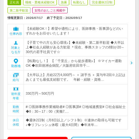
正社員
職種・業種未経験OK
急募
転勤なし
完全週休2日制
第二新卒歓迎
女性のおしごと掲載中
情報更新日：2026/07/17
終了予定日：
2026/09/17
【未経験OK！】希望や適性により、医師事務・医事課などのい
ずれかをお任せいたします！
仕事内容
【子育て中の方も安心環境♪】◆未経験・第二新卒歓迎 ◆大卒以
上◆社会人経験がある方歓迎 ＊現在、事務スタッフの8割が20～
対象と
30代の若手社員です☆
なる方
【転勤なし！】 【「千里丘」から徒歩通勤♪】 ※マイカー通勤
OK ◆吹田徳洲会病院／大阪府吹田市千…
勤務地
【大卒以上】月給22万4,000円～ ＋ 諸手当 ＋ 賞与年2回※上記は
あくまでも最低支給額です。 年齢・経験・資格…
給与
330万円～500万円
初年度
年収
# ◎医師事務作業補助者# ◎医事課# ◎地域連携室# ◎社会福祉士
勤務
時間
◆8：30～17：00（実働7.…
◆週休2日制（月8日以上／シフト制）※連休の取得も可能です
休日
休暇
♪◆リフレッシュ休暇（最大4日間）◆年末年…