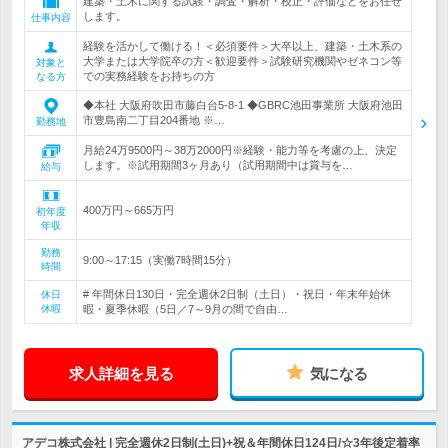
建築・土木に関する試験・調査・解析・校正・評価などをお任せ
します。
仕事内容
経験を活かして働ける！＜必須要件＞大卒以上、建築・土木系の
大学または大学院卒の方＜歓迎要件＞試験研究機関やゼネコン等
対象と
での実務経験をお持ちの方
なる方
◆本社 大阪府吹田市藤白台5-8-1 ◆GBRC池田事業所 大阪府池田
市豊島南二丁目204番地 ※…
勤務地
月給24万9500円～38万2000円※経験・能力等を考慮の上、決定
します。※試用期間3ヶ月あり（試用期間中は賞与を…
給与
400万円～665万円
初年度
年収
勤務
9:00～17:15（実働7時間15分）
時間
# 年間休日130日・完全週休2日制（土日）・祝日・年末年始休
休日
休暇
暇・夏季休暇（5日／7～9月の間で自由…
求人詳細を見る
気になる
アデコ株式会社 | 完全週休2日制(土日)+祝＆年間休日124日/☆3年後定着率