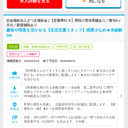
求人詳細を見る
気になる
社会福祉法人さつき福祉会 | 【定着率91％】男性の育休実績あり／賞与4ヶ
月分／家賃補助あり
趣味や得意を活かせる【生活支援スタッフ】残業少なめ★未経験
OK
正社員
職種・業種未経験OK
学歴不問
第二新卒歓迎
女性のおしごと掲載中
情報更新日：2026/03/03
終了予定日：
2026/08/31
【利用者さんがイキイキと過ごすためにサポート】★当法人が運
営するいずれかの事業所に配属します！★自分の得意やアイデア
仕事内容
を活かせる
【異業種出身の方も多数活躍！／未経験・第二新卒OK】◎専門
知識もイチから学べる職場！キャリアアップも目指せる★採用
対象と
HP&動画もCHECK
なる方
希望や適性を考慮し、大阪府吹田市の各施設に配属します。 【配
属先の一例】 ■さつき障害者作業所・法…
勤務地
月給：194,100円～327,000円※上記金額には一律で支給される処
遇改善手当（6,000円）を含みます。※年齢…
給与