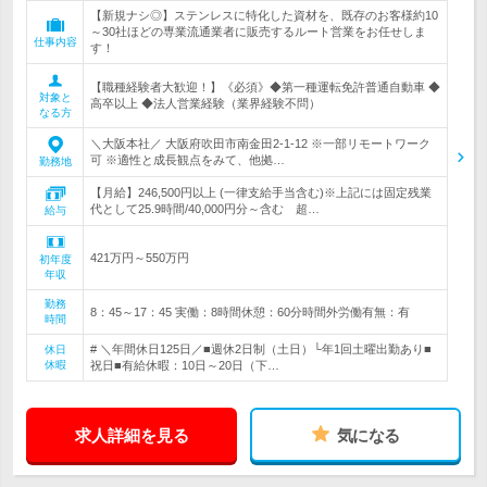
【新規ナシ◎】ステンレスに特化した資材を、既存のお客様約10
～30社ほどの専業流通業者に販売するルート営業をお任せしま
仕事内容
す！
【職種経験者大歓迎！】《必須》◆第一種運転免許普通自動車 ◆
対象と
高卒以上 ◆法人営業経験（業界経験不問）
なる方
＼大阪本社／ 大阪府吹田市南金田2-1-12 ※一部リモートワーク
可 ※適性と成長観点をみて、他拠…
勤務地
【月給】246,500円以上 (一律支給手当含む)※上記には固定残業
代として25.9時間/40,000円分～含む 超…
給与
421万円～550万円
初年度
年収
勤務
8：45～17：45 実働：8時間休憩：60分時間外労働有無：有
時間
# ＼年間休日125日／■週休2日制（土日）└年1回土曜出勤あり■
休日
休暇
祝日■有給休暇：10日～20日（下…
求人詳細を見る
気になる