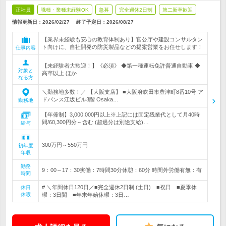
正社員
職種・業種未経験OK
急募
完全週休2日制
第二新卒歓迎
情報更新日：2026/02/27
終了予定日：
2026/08/27
【業界未経験も安心の教育体制あり】官公庁や建設コンサルタン
ト向けに、自社開発の防災製品などの提案営業をお任せします！
仕事内容
【未経験者大歓迎！】《必須》 ◆第一種運転免許普通自動車 ◆
対象と
高卒以上 ほか
なる方
＼勤務地多数！／ 【大阪支店】 ■大阪府吹田市豊津町8番10号 ア
ドバンス江坂ビル3階 Osaka…
勤務地
【年俸制】3,000,000円以上※上記には固定残業代として月40時
間/60,300円分～含む (超過分は別途支給)…
給与
300万円～550万円
初年度
年収
勤務
9：00～17：30実働：7時間30分休憩：60分 時間外労働有無：有
時間
# ＼年間休日120日／■完全週休2日制 (土日) ■祝日 ■夏季休
休日
休暇
暇：3日間 ■年末年始休暇：3日…