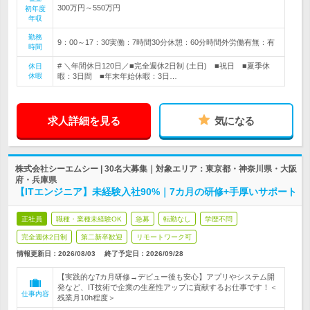
300万円～550万円
初年度
年収
勤務
9：00～17：30実働：7時間30分休憩：60分時間外労働有無：有
時間
# ＼年間休日120日／■完全週休2日制 (土日) ■祝日 ■夏季休
休日
休暇
暇：3日間 ■年末年始休暇：3日…
求人詳細を見る
気になる
株式会社シーエムシー | 30名大募集｜対象エリア：東京都・神奈川県・大阪
府・兵庫県
【ITエンジニア】未経験入社90%｜7カ月の研修+手厚いサポート
正社員
職種・業種未経験OK
急募
転勤なし
学歴不問
完全週休2日制
第二新卒歓迎
リモートワーク可
情報更新日：2026/08/03
終了予定日：
2026/09/28
【実践的な7カ月研修→デビュー後も安心】アプリやシステム開
発など、IT技術で企業の生産性アップに貢献するお仕事です！＜
仕事内容
残業月10h程度＞