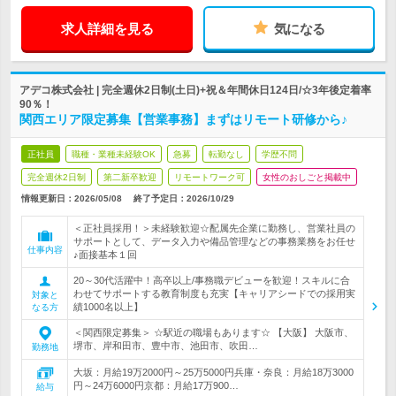
求人詳細を見る
気になる
アデコ株式会社 | 完全週休2日制(土日)+祝＆年間休日124日/☆3年後定着率
90％！
関西エリア限定募集【営業事務】まずはリモート研修から♪
正社員
職種・業種未経験OK
急募
転勤なし
学歴不問
完全週休2日制
第二新卒歓迎
リモートワーク可
女性のおしごと掲載中
情報更新日：2026/05/08
終了予定日：
2026/10/29
＜正社員採用！＞未経験歓迎☆配属先企業に勤務し、営業社員の
サポートとして、データ入力や備品管理などの事務業務をお任せ
仕事内容
♪面接基本１回
20～30代活躍中！高卒以上/事務職デビューを歓迎！スキルに合
わせてサポートする教育制度も充実【キャリアシードでの採用実
対象と
績1000名以上】
なる方
＜関西限定募集＞ ☆駅近の職場もあります☆ 【大阪】 大阪市、
堺市、岸和田市、豊中市、池田市、吹田…
勤務地
大坂：月給19万2000円～25万5000円兵庫・奈良：月給18万3000
円～24万6000円京都：月給17万900…
給与