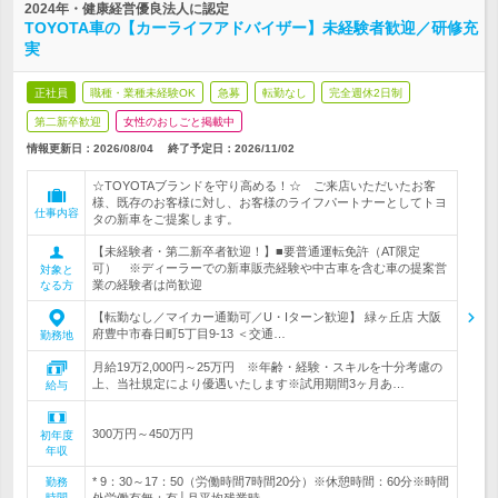
2024年・健康経営優良法人に認定
TOYOTA車の【カーライフアドバイザー】未経験者歓迎／研修充
実
正社員
職種・業種未経験OK
急募
転勤なし
完全週休2日制
第二新卒歓迎
女性のおしごと掲載中
情報更新日：2026/08/04
終了予定日：
2026/11/02
☆TOYOTAブランドを守り高める！☆ ご来店いただいたお客
様、既存のお客様に対し、お客様のライフパートナーとしてトヨ
仕事内容
タの新車をご提案します。
【未経験者・第二新卒者歓迎！】■要普通運転免許（AT限定
可） ※ディーラーでの新車販売経験や中古車を含む車の提案営
対象と
業の経験者は尚歓迎
なる方
【転勤なし／マイカー通勤可／U・Iターン歓迎】 緑ヶ丘店 大阪
府豊中市春日町5丁目9-13 ＜交通…
勤務地
月給19万2,000円～25万円 ※年齢・経験・スキルを十分考慮の
上、当社規定により優遇いたします※試用期間3ヶ月あ…
給与
300万円～450万円
初年度
年収
* 9：30～17：50（労働時間7時間20分）※休憩時間：60分※時間
勤務
時間