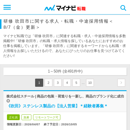
研修 吹田市に関する求人・転職・中途採用情報＜
8/7（金）更新＞
マイナビ転職では「研修 吹田市」に関連する転職・求人・中途採用情報を多数
掲載中!「研修 吹田市」の転職・求人情報を探しているあなたにおすすめのお
仕事を掲載しています。「研修 吹田市」に関連するキーワードからも転職・求
人情報をお探しいただけるので、あなたにぴったりのお仕事を見つけてみてく
ださい!
1～50件 (全491件中)
…
1
2
3
4
5
10
株式会社スチール | 商品の包装・荷造りを一新し、商品のブランド化に成功
◎
《吹田》ステンレス製品の【法人営業】＊経験者募集＊
正社員
急募
リモートワーク可
情報更新日：2026/04/07
終了予定日：
2026/10/05