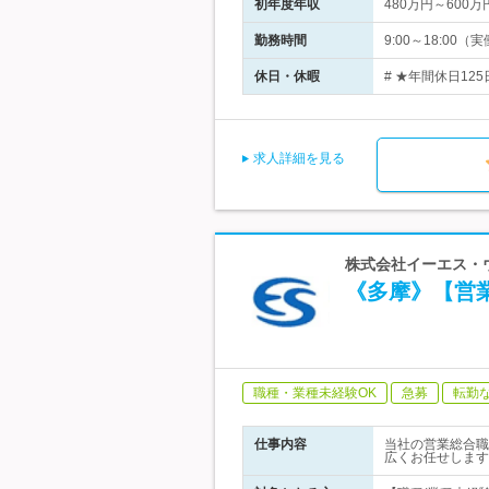
初年度年収
480万円～600万
勤務時間
9:00～18:0
休日・休暇
# ★年間休日12
求人詳細を見る
株式会社イーエス・ウ
《多摩》【営業
職種・業種未経験OK
急募
転勤
仕事内容
当社の営業総合職
広くお任せします