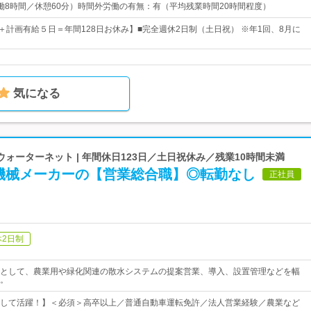
0（実働8時間／休憩60分）時間外労働の有無：有（平均残業時間20時間程度）
日＋計画有給５日＝年間128日お休み】■完全週休2日制（土日祝） ※年1回、8月に
気になる
ォーターネット | 年間休日123日／土日祝休み／残業10時間未満
機械メーカーの【営業総合職】◎転勤なし
正社員
休2日制
として、農業用や緑化関連の散水システムの提案営業、導入、設置管理などを幅
。
して活躍！】＜必須＞高卒以上／普通自動車運転免許／法人営業経験／農業など