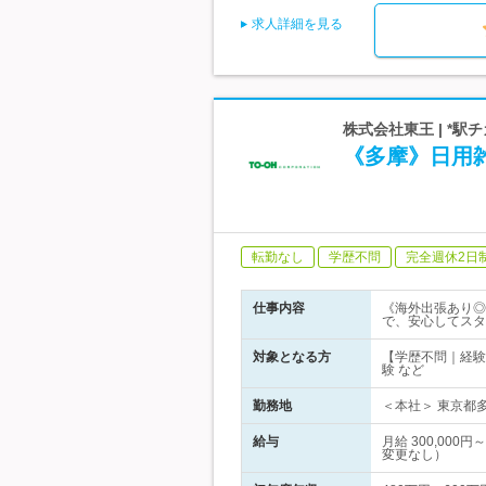
求人詳細を見る
株式会社東王 | *
《多摩》日用
転勤なし
学歴不問
完全週休2日
仕事内容
《海外出張あり◎
で、安心してスタ
対象となる方
【学歴不問｜経験
験 など
勤務地
＜本社＞ 東京都多
給与
月給 300,00
変更なし）