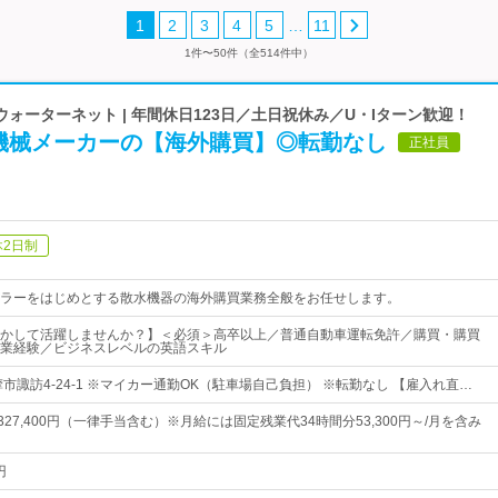
…
1
2
3
4
5
11
1件〜50件（全514件中）
ォーターネット | 年間休日123日／土日祝休み／U・Iターン歓迎！
機械メーカーの【海外購買】◎転勤なし
正社員
休2日制
ラーをはじめとする散水機器の海外購買業務全般をお任せします。
かして活躍しませんか？】＜必須＞高卒以上／普通自動車運転免許／購買・購買
業経験／ビジネスレベルの英語スキル
市諏訪4-24-1 ※マイカー通勤OK（駐車場自己負担） ※転勤なし 【雇入れ直…
円～327,400円（一律手当含む）※月給には固定残業代34時間分53,300円～/月を含み
円