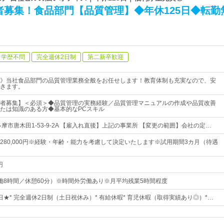
者募集！食品部門【品質管理】◆年休125日◆転勤
学歴不問
完全週休2日制
第二新卒歓迎
》当社食品部門の品質管理業務全般をお任せします！教育体制も充実なので、安
きます。
者募集】＜必須＞◆品質管理の実務経験／品質管理マニュアルの作成や品質改善
たは知識のある方◆基本的なPCスキル
摩市唐木田1-53-9-2A 【雇入れ直後】上記の事業所 【変更の範囲】会社の定…
0円～280,000円※経験・年齢・能力を考慮して決定いたします※試用期間3カ月（待遇
円
0（実働8時間／休憩60分）※時間外労働あり※月平均残業5時間程度
5日★* 完全週休2日制（土日祝休み）* 有給休暇* 育児休暇（取得実績あり◎）*…