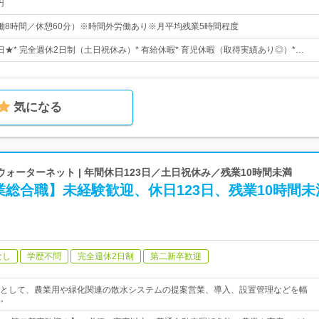
円
0（実働8時間／休憩60分）※時間外労働あり※月平均残業5時間程度
5日★* 完全週休2日制（土日祝休み）* 有給休暇* 育児休暇（取得実績あり◎）*…
気になる
ォーターネット | 年間休日123日／土日祝休み／残業10時間未満
総合職】未経験歓迎、休日123日、残業10時間未
なし
学歴不問
完全週休2日制
第二新卒歓迎
として、農業用や緑化関連の散水システムの提案営業、導入、設置管理などを幅
。