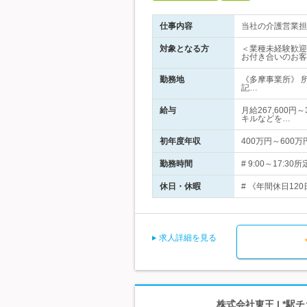
仕事内容
当社の介護営業担
対象となる方
＜業種未経験歓迎
お付き合いのお客
勤務地
《多摩事業所》 
記…
給与
月給267,600
キルなどを…
初年度年収
400万円～600万
勤務時間
# 9:00～17
休日・休暇
# 《年間休日12
求人詳細を見る
株式会社東王 | *