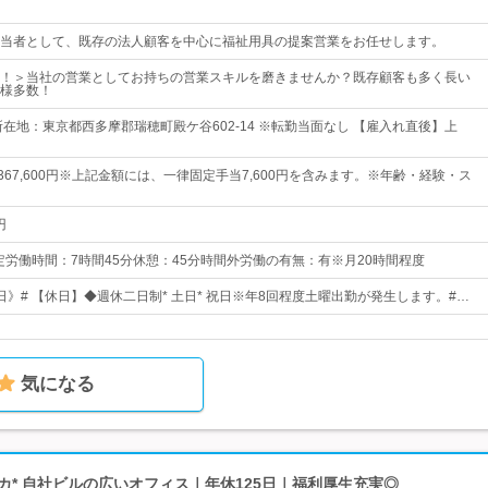
当者として、既存の法人顧客を中心に福祉用具の提案営業をお任せします。
！＞当社の営業としてお持ちの営業スキルを磨きませんか？既存顧客も多く長い
様多数！
所在地：東京都西多摩郡瑞穂町殿ケ谷602-14 ※転勤当面なし 【雇入れ直後】上
円～367,600円※上記金額には、一律固定手当7,600円を含みます。※年齢・経験・ス
円
:30所定労働時間：7時間45分休憩：45分時間外労働の有無：有※月20時間程度
0日》# 【休日】◆週休二日制* 土日* 祝日※年8回程度土曜出勤が発生します。#…
気になる
駅チカ* 自社ビルの広いオフィス｜年休125日｜福利厚生充実◎