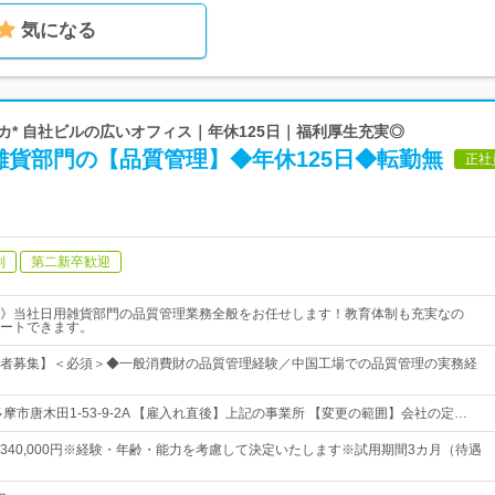
気になる
駅チカ* 自社ビルの広いオフィス｜年休125日｜福利厚生充実◎
雑貨部門の【品質管理】◆年休125日◆転勤無
正社
制
第二新卒歓迎
》当社日用雑貨部門の品質管理業務全般をお任せします！教育体制も充実なの
ートできます。
者募集】＜必須＞◆一般消費財の品質管理経験／中国工場での品質管理の実務経
摩市唐木田1-53-9-2A 【雇入れ直後】上記の事業所 【変更の範囲】会社の定…
0円～340,000円※経験・年齢・能力を考慮して決定いたします※試用期間3カ月（待遇