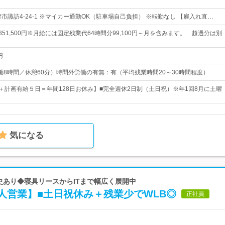
市諏訪4-24-1 ※マイカー通勤OK（駐車場自己負担） ※転勤なし 【雇入れ直…
円～351,500円※月給には固定残業代64時間分99,100円～月を含みます。 超過分は別
円
0（実働8時間／休憩60分）時間外労働の有無：有（平均残業時間20～30時間程度）
日＋計画有給５日＝年間128日お休み】■完全週休2日制（土日祝）※年1回8月に土曜
気になる
歴史あり◆寝具リースからITまで幅広く展開中
人営業】■土日祝休み＋残業少でWLB◎
正社員