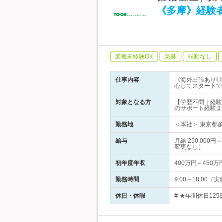
《多摩》経験
業種未経験OK
急募
転勤なし
仕事内容
《海外出張あり◎
心してスタートで
対象となる方
【学歴不問｜経験
のサポート経験ま
勤務地
＜本社＞ 東京都多
給与
月給 250,00
変更なし）
初年度年収
400万円～450万
勤務時間
9:00～18:0
休日・休暇
# ★年間休日12