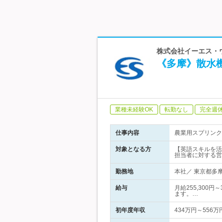
株式会社イーエス・ウ
《多摩》散水
業種未経験OK
転勤なし
完全週
仕事内容
農業用スプリンク
対象となる方
【英語スキルを活
担当者に対する営
勤務地
本社／ 東京都多摩
給与
月給255,300
ます。…
初年度年収
434万円～556万