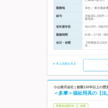
に興味のある方
勤務地
本社／ 東京都多摩
給与
月給301,100
途支給…
初年度年収
501万円～598万
勤務時間
8:30～17:3
休日・休暇
【年間休日123
出…
求人詳細を見る
小山株式会社 | 創業130年以上の
＜多摩＞福祉用具の【法
業種未経験OK
急募