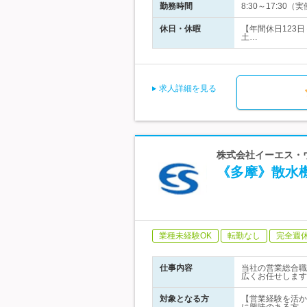
勤務時間
8:30～17:3
休日・休暇
【年間休日123
土…
求人詳細を見る
株式会社イーエス・ウ
《多摩》散水
業種未経験OK
転勤なし
完全週
仕事内容
当社の営業総合職
広くお任せします
対象となる方
【営業経験を活か