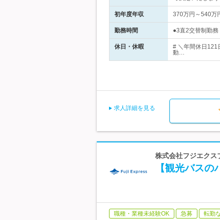
初年度年収
370万円～540万
勤務時間
●3直2交替制勤務
休日・休暇
# ＼年間休日1
動…
求人詳細を見る
株式会社フジエクスプ
【観光バスの
職種・業種未経験OK
急募
転勤