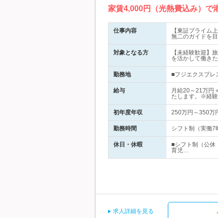
家賃4,000円（光熱費込み）
仕事内容
【東証プライム上
無二のガイドを目
対象となる方
【未経験歓迎】旅
を活かして働きた
勤務地
■フジエクスプレス
給与
月給20～21万
たします。※経験
初年度年収
250万円～350万
勤務時間
シフト制（実働7
休日・休暇
■シフト制（公休
育児…
求人詳細を見る