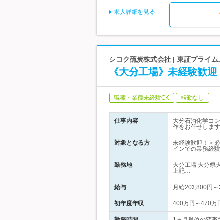
求人詳細を見る
シコク硫炭株式会社 | 東証プライ
《大分工場》未経験歓迎
職種・業種未経験OK
転勤なし
仕事内容
大分石油化学コン
作をお任せします
対象となる方
未経験歓迎！＜必
インでの業務経験
勤務地
大分工場 大分県
上記…
給与
月給203,800円
初年度年収
400万円～470万
勤務時間
1ヵ月単位の変形労