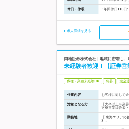
休日・休暇
* 年間休日110
求人詳細を見る
岡地証券株式会社 | 地域に密着し
未経験者歓迎！【証券営業
職種・業種未経験OK
急募
完全
仕事内容
お客様に対して金
対象となる方
【大卒以上※業界
方※営業経験者・
勤務地
【 東海エリアの
3…