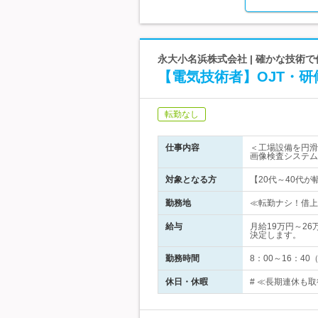
永大小名浜株式会社 | 確かな技術
【電気技術者】OJT・
転勤なし
仕事内容
＜工場設備を円滑
画像検査システム
対象となる方
【20代～40代
勤務地
≪転勤ナシ！借上
給与
月給19万円～2
決定します。
勤務時間
8：00～16：40
休日・休暇
# ≪長期連休も取