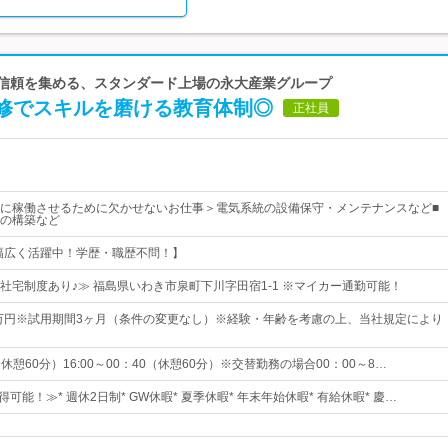
で信頼を集める、スタンダード上場の永大産業グループ
研修でスキルを磨ける教育体制◎
正社員
に稼働させるために欠かせないお仕事＞電気系統の設備保守・メンテナンスなど■
の構築など
が幅広く活躍中！学歴・職歴不問！】
社宅制度あり♪≫ 福島県いわき市泉町下川字田宿1-1 ※マイカー通勤可能！
6万円※試用期間3ヶ月（条件の変更なし）※経験・年齢を考慮の上、当社規定により
（休憩60分）16:00～00：40（休憩60分）※交替勤務の場合00：00～8…
得可能！≫* 週休2日制* GW休暇* 夏季休暇* 年末年始休暇* 有給休暇* 慶…