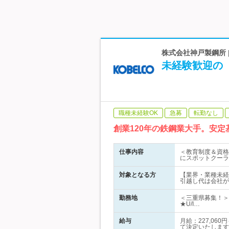
株式会社神戸製鋼所
未経験歓迎の
職種未経験OK
急募
転勤なし
創業120年の鉄鋼業大手。安
仕事内容
＜教育制度＆資格
にスポットクーラ
対象となる方
【業界・業種未経
引越し代は会社が
勤務地
＜三重県募集！＞
★U/I…
給与
月給：227,0
て決定いたします