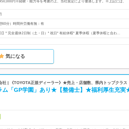
円～450,000円※経験・能力等を考慮の上、当社規定により優遇します。※上記には、
円
（休憩60分）時間外労働有無：有
0日】* 完全週休2日制（土・日）* 祝日* 有給休暇* 夏季休暇（夏季休暇と合わ…
気になる
社 | 《TOYOTA正規ディーラー》★売上・店舗数、県内トップクラス
ラム「GP学園」あり★【整備士】★福利厚生充実