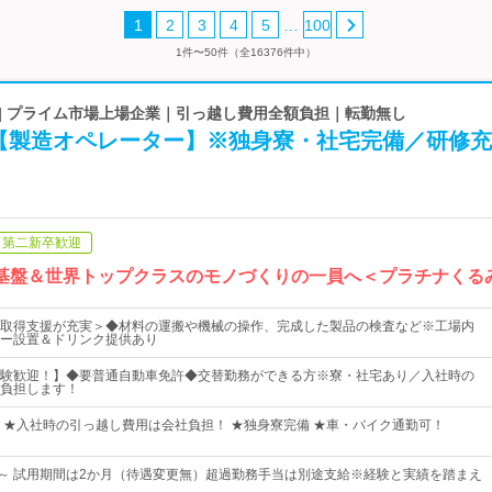
…
1
2
3
4
5
100
1件〜50件（全16376件中）
 | プライム市場上場企業｜引っ越し費用全額負担｜転勤無し
【製造オペレーター】※独身寮・社宅完備／研修充
第二新卒歓迎
定基盤＆世界トップクラスのモノづくりの一員へ＜プラチナくる
取得支援が充実＞◆材料の運搬や機械の操作、完成した製品の検査など※工場内
ー設置＆ドリンク提供あり
験歓迎！】◆要普通自動車免許◆交替勤務ができる方※寮・社宅あり／入社時の
負担します！
 ★入社時の引っ越し費用は会社負担！ ★独身寮完備 ★車・バイク通勤可！
60円～ 試用期間は2か月（待遇変更無）超過勤務手当は別途支給※経験と実績を踏まえ