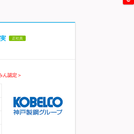
実
正社員
みん認定＞