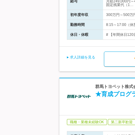
給与
月給249,000
固定残業代（1…
初年度年収
300万円～500万
勤務時間
8:15～17:00
休日・休暇
# 【年間休日12
求人詳細を見る
群馬トヨペット株式会
★育成プログ
職種・業種未経験OK
第二新卒歓迎