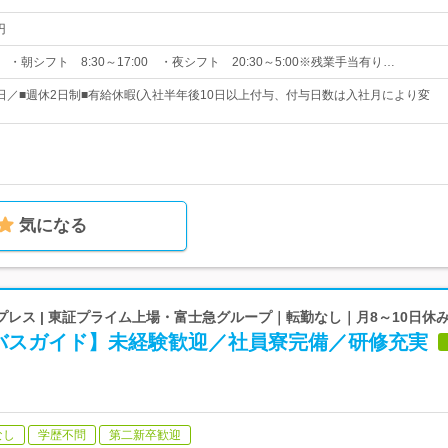
円
 ・朝シフト 8:30～17:00 ・夜シフト 20:30～5:00※残業手当有り…
21日／■週休2日制■有給休暇(入社半年後10日以上付与、付与日数は入社月により変
気になる
レス | 東証プライム上場・富士急グループ｜転勤なし｜月8～10日休
バスガイド】未経験歓迎／社員寮完備／研修充実
なし
学歴不問
第二新卒歓迎