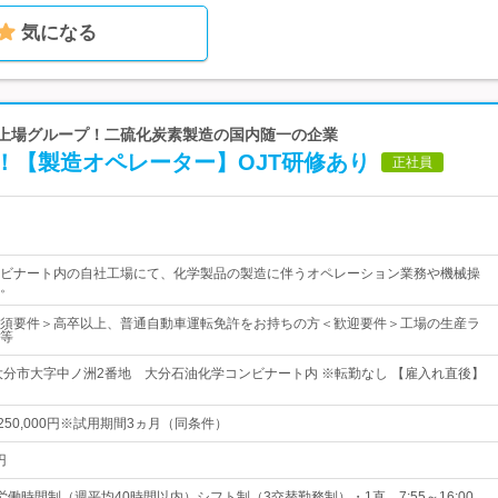
気になる
ム上場グループ！二硫化炭素製造の国内随一の企業
！【製造オペレーター】OJT研修あり
正社員
ビナート内の自社工場にて、化学製品の製造に伴うオペレーション業務や機械操
。
須要件＞高卒以上、普通自動車運転免許をお持ちの方＜歓迎要件＞工場の生産ラ
等
大分市大字中ノ洲2番地 大分石油化学コンビナート内 ※転勤なし 【雇入れ直後】
～250,000円※試用期間3ヵ月（同条件）
円
働時間制（週平均40時間以内）シフト制（3交替勤務制）・1直…7:55～16:00…