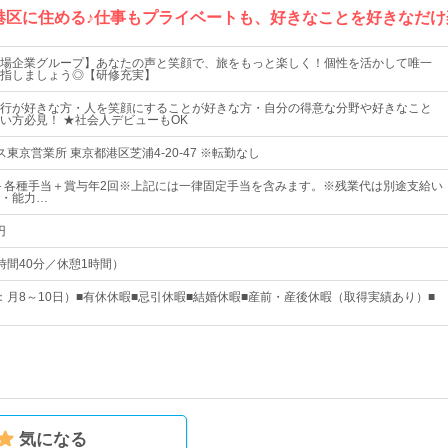
で港区に住める♪仕事もプライベートも、好きなことを好きなだ
場企業グループ】あなたの声と笑顔で、旅をもっと楽しく！個性を活かして唯一
指しましょう◎【研修充実】
行が好きな方・人を笑顔にすることが好きな方・自分の得意な分野や好きなこと
い方必見！ ★社会人デビューもOK
東京営業所 東京都港区芝浦4-20-47 ※転勤なし
円＋各種手当＋賞与年2回※上記には一律固定手当を含みます。※残業代は別途支給い
・能力…
円
時間40分／休憩1時間）
：月8～10日）■有休休暇■忌引休暇■結婚休暇■産前・産後休暇（取得実績あり）■
気になる