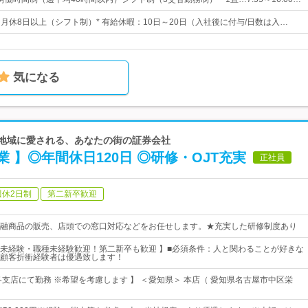
日* 月休8日以上（シフト制）* 有給休暇：10日～20日（入社後に付与/日数は入…
気になる
、地域に愛される、あなたの街の証券会社
 】◎年間休日120日 ◎研修・OJT充実
正社員
週休2日制
第二新卒歓迎
融商品の販売、店頭での窓口対応などをお任せします。★充実した研修制度あり
未経験・職種未経験歓迎！第二新卒も歓迎 】■必須条件：人と関わることが好きな
顧客折衝経験者は優遇致します！
各支店にて勤務 ※希望を考慮します 】 ＜愛知県＞ 本店（ 愛知県名古屋市中区栄