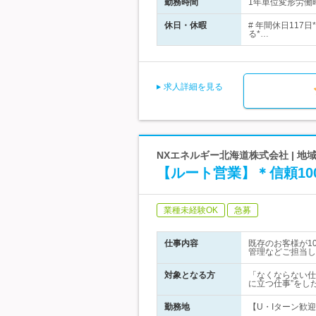
勤務時間
1年単位変形労働時
休日・休暇
# 年間休日11
る*…
求人詳細を見る
NXエネルギー北海道株式会社 | 
【ルート営業】＊信頼1
業種未経験OK
急募
仕事内容
既存のお客様が1
管理などご担当し
対象となる方
「なくならない仕
に立つ仕事”をし
勤務地
【U・Iターン歓
…