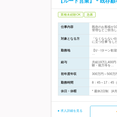
【ルート営業】＊既存顧
業種未経験OK
急募
仕事内容
既存のお客様が1
管理などご担当し
対象となる方
「なくならない仕
に立つ仕事”をし
勤務地
【U・Iターン歓
…
給与
月給19万1,40
験・能力等を…
初年度年収
300万円～500万
勤務時間
8：45～17：4
休日・休暇
* 週休2日制 [4
求人詳細を見る