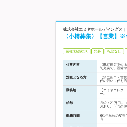
株式会社エミヤホールディングス | 
〈小樽募集〉【営業】※
業種未経験OK
急募
転勤なし
仕事内容
【既存顧客中心 
制充実で、設備や
対象となる方
【第二新卒・営業
代の若い世代も活
勤務地
【エミヤエレクト
ー…
給与
月給：21万円～
月あり。（同条件
勤務時間
※1年単位の変形労
有…