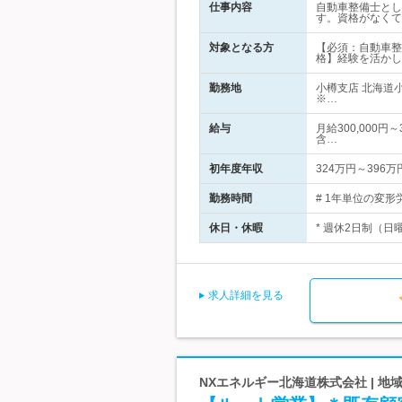
仕事内容
自動車整備士とし
す。資格がなくて
対象となる方
【必須：自動車整
格】経験を活かし
勤務地
小樽支店 北海道
※…
給与
月給300,000円
含…
初年度年収
324万円～396万
勤務時間
# 1年単位の変形
休日・休暇
* 週休2日制（日
求人詳細を見る
NXエネルギー北海道株式会社 | 