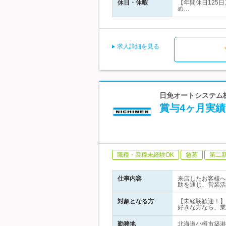
休日・休暇
【年間休日125
め…
求人詳細を見る
日免オートシステム株
賞与4ヶ月実
職種・業種未経験OK
急募
第二
仕事内容
来店したお客様へ
助を通じ、営業活
対象となる方
【未経験歓迎！】
好きな方なら、業
勤務地
北海道小樽市築港