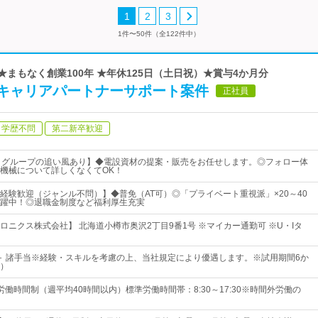
1
2
3
1件〜50件（全122件中）
★まもなく創業100年 ★年休125日（土日祝）★賞与4か月分
キャリアパートナーサポート案件
正社員
学歴不問
第二新卒歓迎
& グループの追い風あり】◆電設資材の提案・販売をお任せします。◎フォロー体
機械について詳しくなくてOK！
経験歓迎（ジャンル不問）】◆普免（AT可）◎「プライベート重視派」×20～40
躍中！◎退職金制度など福利厚生充実
ロニクス株式会社】 北海道小樽市奥沢2丁目9番1号 ※マイカー通勤可 ※U・Iタ
 ＋ 諸手当※経験・スキルを考慮の上、当社規定により優遇します。※試用期間6か
）
働時間制（週平均40時間以内）標準労働時間帯：8:30～17:30※時間外労働の