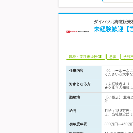
ダイハツ北海道販売株式
未経験歓迎【
職種・業種未経験OK
急募
学歴
仕事内容
《ショールームに
ください◎大事な
対象となる方
＜未経験者 & 
★クルマの知識は
勤務地
【小樽店】 北海
外…
給与
月給：18.8万
え、当社規定によ
初年度年収
300万円～450万