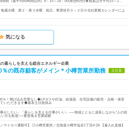
間制（週平均40時間以内）9：15～18：00(休憩60分)★残業は月平均15～2…
7日* 毎週火曜、第２・第３水曜、祝日、希望休月０～２日※当社業務カレンダーによ
気になる
地域の暮らしを支える総合エネルギー企業
00％の既存顧客がメイン＊小樽営業所勤務
正社員
00％！飛び込み営業なし◆LPガスや灯油、給湯器、住宅設備の販売・点検・保安
ていただきます◆基本土日祝休み
事がしたい」「暮らしを支える仕事がいい」──地域とともに成長しながら“人の役
たい方を歓迎──要普免＆営業経験
迎／マイカー通勤可】 ◎小樽営業所／北海道小樽市塩谷1丁目4-26 【雇入れ直後】