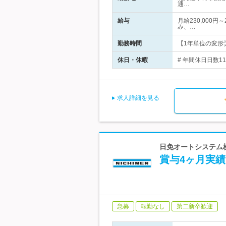
通…
給与
月給230,000円
み、…
勤務時間
【1年単位の変形労
休日・休暇
# 年間休日日数1
求人詳細を見る
日免オートシステム株
賞与4ヶ月実績
急募
転勤なし
第二新卒歓迎