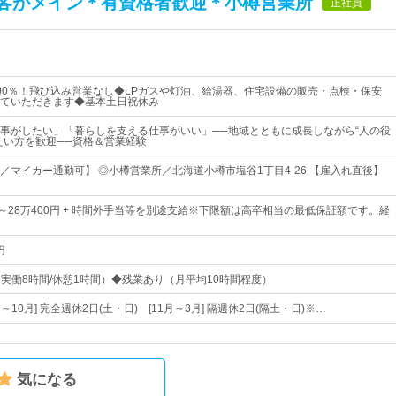
客がメイン＊有資格者歓迎＊小樽営業所
正社員
00％！飛び込み営業なし◆LPガスや灯油、給湯器、住宅設備の販売・点検・保安
ていただきます◆基本土日祝休み
事がしたい」「暮らしを支える仕事がいい」──地域とともに成長しながら“人の役
たい方を歓迎──資格＆営業経験
迎／マイカー通勤可】 ◎小樽営業所／北海道小樽市塩谷1丁目4-26 【雇入れ直後】
0円～28万400円 + 時間外手当等を別途支給※下限額は高卒相当の最低保証額です。経
円
5（実働8時間/休憩1時間）◆残業あり（月平均10時間程度）
月～10月] 完全週休2日(土・日) [11月～3月] 隔週休2日(隔土・日)※…
気になる