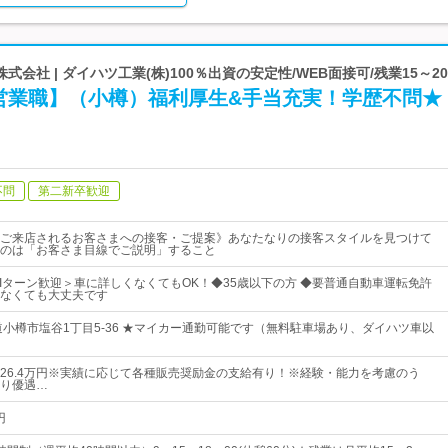
会社 | ダイハツ工業(株)100％出資の安定性/WEB面接可/残業15～2
営業職】（小樽）福利厚生&手当充実！学歴不問★
不問
第二新卒歓迎
ご来店されるお客さまへの接客・ご提案》あなたなりの接客スタイルを見つけて
のは「お客さま目線でご説明」すること
U・Iターン歓迎＞車に詳しくなくてもOK！◆35歳以下の方 ◆要普通自動車運転免許
なくても大丈夫です
道小樽市塩谷1丁目5‐36 ★マイカー通勤可能です（無料駐車場あり、ダイハツ車以
円～26.4万円※実績に応じて各種販売奨励金の支給有り！※経験・能力を考慮のう
り優遇…
円