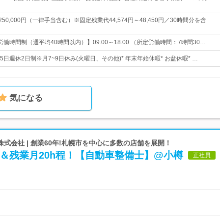
～250,000円（一律手当含む）※固定残業代44,574円～48,450円／30時間分を含
働時間制（週平均40時間以内）】09:00～18:00 （所定労働時間：7時間30…
15日週休2日制※月7~9日休み(火曜日、その他)* 年末年始休暇* お盆休暇* …
気になる
式会社 | 創業60年!札幌市を中心に多数の店舗を展開！
＆残業月20h程！【自動車整備士】@小樽
正社員