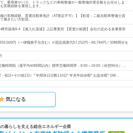
て、乗用車やバス、トラックなどの車検整備や一般整備作業全般をお任せしま
も実務経験を重視します。
備の実務経験、普通自動車免許（AT限定不可）】【歓迎：二級自動車整備士資
て働きたい方歓迎。
小樽市築港8-4 【雇入れ直後】上記事業所 【変更の範囲】会社の定める各事業所
～350,000円（一律職務手当含む）※固定残業代57,252円～66,794円／30時間分を
円
労働時間制（週平均40時間以内）標準労働時間帯：9:00～18:00（休憩90分）…
曜・祝日+その他1日）* 年間休日日数110日* 年末年始休暇* お盆休暇* GW…
気になる
地域の暮らしを支える総合エネルギー企業