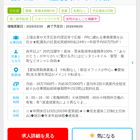
正社員
職種・業種未経験OK
急募
転勤なし
完全週休2日制
第二新卒歓迎
リモートワーク可
女性のおしごと掲載中
情報更新日：2026/02/20
終了予定日：
2026/08/20
上場企業や大手広告代理店等で広報・PRに纏わる事務業務をお
任せ★配属先の社員化実績900名(24年)⇒年収平均50万円UP！
仕事内容
高卒以上*. 20代活躍中！産休・育休取得率&復職率100% .*「あり
がとう」がやりがいに繋がる方にはピッタリ♪ネイル・髪型・服
対象と
装などオシャレ自由★
なる方
【愛知県勤務募集♪】 ※転勤なし！駅近オフィスが中心♪ ◆愛知
県(名古屋市周辺がメイン) ※転居を…
勤務地
月給：18万7000円～月給30万3900円＋賞与年2回※残業代全額支
給※お仕事開始前研修期間中(3日間)は契約社員…
給与
9：00～18：00（実働8時間）※休憩時間：60分※時間外労働の
勤務
時間
有無：有└派遣就業先により異なりま…
☆★年間休日123日(2023年度実績)★☆◆完全週休二日制(土日休
休日
休暇
み)◆祝日◆年末年始休暇◆産前産…
求人詳細を見る
気になる