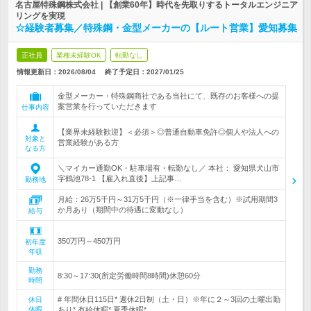
名古屋特殊鋼株式会社 | 【創業60年】時代を先取りするトータルエンジニア
リングを実現
☆経験者募集／特殊鋼・金型メーカーの【ルート営業】愛知募集
正社員
業種未経験OK
転勤なし
情報更新日：2026/08/04
終了予定日：
2027/01/25
金型メーカー・特殊鋼商社である当社にて、既存のお客様への提
案営業を行っていただきます
仕事内容
【業界未経験歓迎】＜必須＞◎普通自動車免許◎個人や法人への
対象と
営業経験がある方
なる方
＼マイカー通勤OK・駐車場有・転勤なし／ 本社： 愛知県犬山市
字鶴池78-1 【雇入れ直後】上記事…
勤務地
月給：26万5千円～31万5千円（※一律手当を含む）※試用期間3
か月あり（期間中の待遇に変動なし）
給与
350万円～450万円
初年度
年収
勤務
8:30～17:30(所定労働時間8時間)休憩60分
時間
# 年間休日115日* 週休2日制（土・日）※年に２～3回の土曜出勤
休日
休暇
あり* 有給休暇* 夏季休暇* …