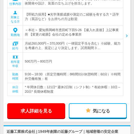
術開発や設計、装置の立ち上げを担当します。
仕事内容
【即戦力採用】■光学薄膜成膜や測定のご経験を有する方＊語学
対象と
力（英語など）をお持ちの方は歓迎
なる方
＜本社＞ 愛知県岡崎市恵田町下田5-26 【雇入れ直後】上記事業
所 【変更の範囲】会社の定める事業所
勤務地
月給260,000円～370,000円（一律固定手当を含む）※経験、能力
を考慮の上、規定により決定します。試用期間３…
給与
500万円～800万円
初年度
年収
9:00～18:00 （所定労働時間：8時間0分/休憩時間：60分）※時間
勤務
時間
外労働有無：有
* 年間休日数：121日* 週休2日制（シフト制）* 有給休暇：10日～
休日
休暇
20日* 長期休暇制度
求人詳細を見る
気になる
近藤工業株式会社 | 1949年創業の近藤グループ｜地域密着の安定企業