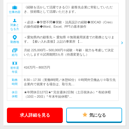
《経験を活かして活躍できる◎》顧客先企業に常駐していただ
き、技術職として活躍いただきます。
仕事内容
＜必須＞◆学歴不問◆実験・治具設計の経験◆3DCAD（Creo）
対象と
の操作経験◆Word、Excel、PPTの基本操作
なる方
＜愛知県内の顧客先＞ 愛知県 ※無期雇用派遣での勤務となりま
す。 【雇い入れ直後】上記の事業所 【…
勤務地
月給 225,000円～500,000円※経験・年齢・能力を考慮して決定
いたします※試用期間3カ月（待遇変更なし）
給与
416万円～800万円
初年度
年収
8:30～17:30（実働8時間／休憩60分）※時間外労働あり※取引先
勤務
時間
企業内で就業する場合は、取引先…
★年間休日127日★* 完全週休2日制（土日祝休み）* 有給休暇
休日
休暇
（10日～20日）* 年末年始休暇*…
求人詳細を見る
気になる