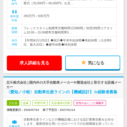
業代（33,000円～60,000円）を含…
給与
290万円～500万円
初年度
年収
フレックスタイム制標準労働時間1日8時間／休憩1時間コアタイ
勤務
時間
ム10:00～15:00標準労働時間帯0…
【年間休日125日】◆祝日◆年末年始休暇◆有給休暇（入社時5
休日
休暇
日、最大20日）◆慶弔休暇◆特別休暇
求人詳細を見る
気になる
北斗株式会社 | 国内外の大手自動車メーカーや製造会社と取引する設備メー
カー
〈愛知／小牧〉自動車生産ラインの【機械設計】☆経験者募集
正社員
急募
学歴不問
完全週休2日制
女性のおしごと掲載中
情報更新日：2026/07/24
終了予定日：
2027/01/14
自動車生産ラインなどの機械設備における設計業務全般をお任せ
します。最新技術を用いたゼロベースでの仕様構築を担っていた
仕事内容