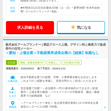
時間
時間帯 09:00～18:00コアタイ…
■年間休日121日完全週休2日制（土・日）* 夏季休暇* 年末年始休
休日
休暇
暇* ゴールデンウィーク* 有給…
求人詳細を見る
気になる
株式会社アールプランナー | 東証グロース上場。デザイン性と集客力で急成
長中の住宅メーカー
＜愛知・上場企業＞不動産業界成長企業の【総務】転勤なし
正社員
職種・業種未経験OK
転勤なし
完全週休2日制
情報更新日：2026/05/22
終了予定日：
2026/11/12
総合不動産企業での総務・労務・人事業務全般をお任せします。
これまでのご経験を考慮し、得意分野からご担当いただきます。
仕事内容
安定基盤で活躍！＜必須要件＞PCの基本操作ができる方＜歓迎
要件＞上場企業や建築・ハウスメーカーや不動産等、建設／建築
対象と
業界での総務経験 など
なる方
＜アールプランナー本社＞ 名古屋市東区東桜1-13-3 NHK名古屋
放送センタービル10階 ※転勤…
勤務地