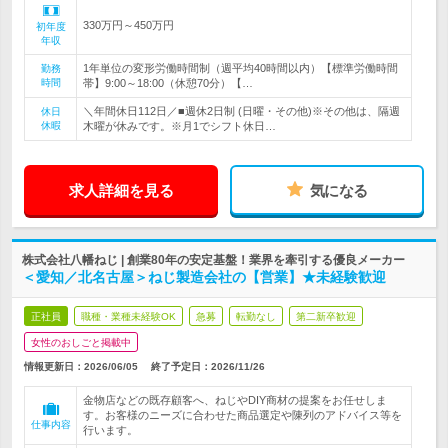
330万円～450万円
初年度
年収
1年単位の変形労働時間制（週平均40時間以内）【標準労働時間
勤務
時間
帯】9:00～18:00（休憩70分）【…
＼年間休日112日／■週休2日制 (日曜・その他)※その他は、隔週
休日
休暇
木曜が休みです。※月1でシフト休日…
求人詳細を見る
気になる
株式会社八幡ねじ | 創業80年の安定基盤！業界を牽引する優良メーカー
＜愛知／北名古屋＞ねじ製造会社の【営業】★未経験歓迎
正社員
職種・業種未経験OK
急募
転勤なし
第二新卒歓迎
女性のおしごと掲載中
情報更新日：2026/06/05
終了予定日：
2026/11/26
金物店などの既存顧客へ、ねじやDIY商材の提案をお任せしま
す。お客様のニーズに合わせた商品選定や陳列のアドバイス等を
仕事内容
行います。