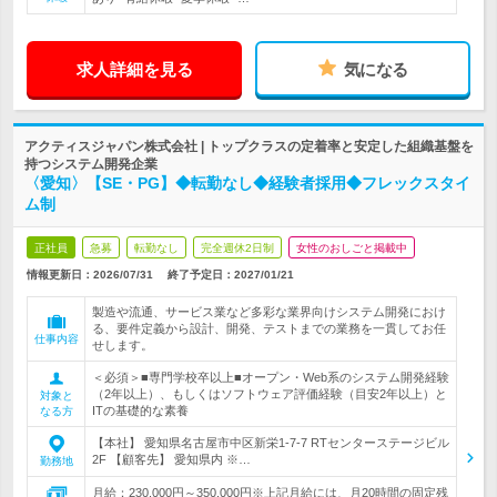
求人詳細を見る
気になる
アクティスジャパン株式会社 | トップクラスの定着率と安定した組織基盤を
持つシステム開発企業
〈愛知〉【SE・PG】◆転勤なし◆経験者採用◆フレックスタイ
ム制
正社員
急募
転勤なし
完全週休2日制
女性のおしごと掲載中
情報更新日：2026/07/31
終了予定日：
2027/01/21
製造や流通、サービス業など多彩な業界向けシステム開発におけ
る、要件定義から設計、開発、テストまでの業務を一貫してお任
仕事内容
せします。
＜必須＞■専門学校卒以上■オープン・Web系のシステム開発経験
（2年以上）、もしくはソフトウェア評価経験（目安2年以上）と
対象と
ITの基礎的な素養
なる方
【本社】 愛知県名古屋市中区新栄1-7-7 RTセンターステージビル
2F 【顧客先】 愛知県内 ※…
勤務地
月給：230,000円～350,000円※上記月給には、月20時間の固定残