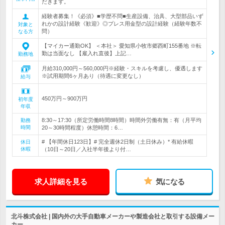
だきます。
経験者募集！《必須》■学歴不問■生産設備、治具、大型部品いず
れかの設計経験《歓迎》◎プレス用金型の設計経験（経験年数不
対象と
問）
なる方
【マイカー通勤OK】 ＜本社＞ 愛知県小牧市郷西町155番地 ※転
勤は当面なし 【雇入れ直後】上記…
勤務地
月給310,000円～560,000円※経験・スキルを考慮し、優遇します
※試用期間6ヶ月あり（待遇に変更なし）
給与
450万円～900万円
初年度
年収
8:30～17:30（所定労働時間8時間）時間外労働有無：有（月平均
勤務
時間
20～30時間程度）休憩時間：6…
# 【年間休日123日】# 完全週休2日制（土日休み）* 有給休暇
休日
休暇
（10日～20日／入社半年後より付…
求人詳細を見る
気になる
北斗株式会社 | 国内外の大手自動車メーカーや製造会社と取引する設備メー
カー