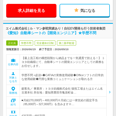
求人詳細を見る
気になる
エイム株式会社 | ル・マン参戦実績あり！自社EV開発も行う技術者集団
《愛知》自動車シートの【開発エンジニア】★学歴不問
正社員
学歴不問
完全週休2日制
第二新卒歓迎
情報更新日：2026/06/19
終了予定日：
2026/09/10
【最上流工程の構想段階から納品までを一気通貫で担える！】 ト
ヨタ紡織様にて、自動車シートの開発エンジニアとしての業務を
仕事内容
お任せします。
学歴不問 <必須>◆CATIAの実務使用経験◆Officeソフトの日常的
対象と
な使用経験◆円滑な業務コミュニケーションが取れる方
なる方
顧客先／ 事業所：トヨタ紡織株式会社 猿投工場またはエイム名
古屋本社 所在地：愛知県豊田市亀首町金…
勤務地
■月給270,000円～400,000円※月給には一律支給の固定手当
（85,000円～327,000円）を含みます※…
給与
470万円～650万円