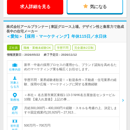
求人詳細を見る
気になる
株式会社アールプランナー | 東証グロース上場。デザイン性と集客力で急成
長中の住宅メーカー
＜愛知＞【採用・マーケティング】年休115日／水日休
正社員
職種・業種未経験OK
学歴不問
完全週休2日制
情報更新日：2026/05/22
終了予定日：
2026/11/12
新卒・中途の採用プロセスの運用から、ブランド認知を高めるた
めのマーケティング業を幅広くお任せします。
仕事内容
学歴不問・業界経験者歓迎！＜歓迎条件＞不動産・住宅業界の経
対象と
験、採用や広報・マーケティングに関する業務経験
なる方
＜本社＞ 名古屋市東区東桜1-13-3 NHK名古屋放送センタービル
10階 【雇入れ直後】上記の事…
勤務地
月給300,000円～400,000円※経験・スキルを考慮の上、決定しま
す※固定残業代(20,925円～27,913…
給与
500万円～700万円
初年度
年収