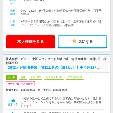
初年度
年収
9:00～18:00（8時間00分）休憩時間60分時間外労働有無：月平均
勤務
時間
20時間
■年間休日121日完全週休2日制（土・日）夏季休暇年末年始休暇
休日
休暇
ゴールデンウィーク有給休暇慶弔休暇産前…
求人詳細を見る
気になる
株式会社アビスト | 東証スタンダード市場上場｜無借金経営｜完休2日｜福
利厚生◎
《愛知》経験者募集！電動工具の【部品設計】◆年休127日
正社員
急募
学歴不問
完全週休2日制
第二新卒歓迎
女性のおしごと掲載中
情報更新日：2026/03/04
終了予定日：
2026/08/20
《経験を活かして活躍できる◎》顧客先に常駐いただき、設計者
とコミュニケーションを取りながら電動工具の部品設計をお任せ
仕事内容
します！