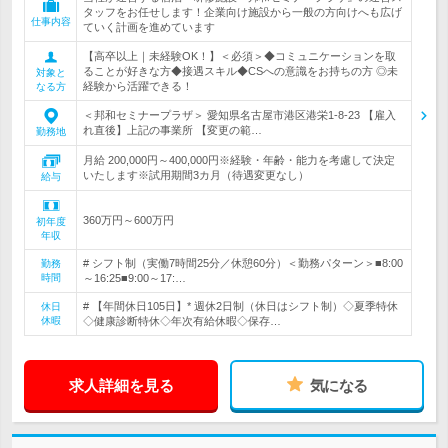
タッフをお任せします！企業向け施設から一般の方向けへも広げ
仕事内容
ていく計画を進めています
【高卒以上｜未経験OK！】＜必須＞◆コミュニケーションを取
ることが好きな方◆接遇スキル◆CSへの意識をお持ちの方 ◎未
対象と
経験から活躍できる！
なる方
＜邦和セミナープラザ＞ 愛知県名古屋市港区港栄1-8-23 【雇入
れ直後】上記の事業所 【変更の範…
勤務地
月給 200,000円～400,000円※経験・年齢・能力を考慮して決定
いたします※試用期間3カ月（待遇変更なし）
給与
360万円～600万円
初年度
年収
# シフト制（実働7時間25分／休憩60分）＜勤務パターン＞■8:00
勤務
時間
～16:25■9:00～17:…
# 【年間休日105日】* 週休2日制（休日はシフト制）◇夏季特休
休日
休暇
◇健康診断特休◇年次有給休暇◇保存…
求人詳細を見る
気になる