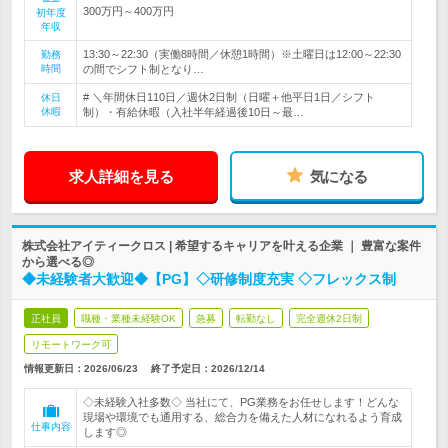
300万円～400万円
初年度
年収
13:30～22:30（実働8時間／休憩1時間）※土曜日は12:00～22:30
勤務
時間
の間でシフト制となり…
# ＼年間休日110日／週休2日制（日曜＋他平日1日／シフト
休日
休暇
制）・有給休暇（入社半年経過後10日～最…
求人詳細を見る
気になる
株式会社アイティークロス | 希望するキャリアを叶える企業 ｜ 豊富な案件
から選べる◎
◆未経験者大歓迎◆【PG】◇研修制度充実 ◇フレックス制
正社員
職種・業種未経験OK
急募
転勤なし
完全週休2日制
リモートワーク可
情報更新日：2026/06/23
終了予定日：
2026/12/14
◇未経験入社多数◇ 当社にて、PG業務をお任せします！どんな
現場や環境でも通用する、総合力を備えた人材になれるよう育成
仕事内容
します◎