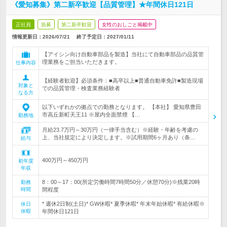
《愛知募集》第二新卒歓迎【品質管理】★年間休日121日
正社員
急募
第二新卒歓迎
女性のおしごと掲載中
情報更新日：2026/07/21
終了予定日：
2027/01/11
【アイシン向け自動車部品を製造】当社にて自動車部品の品質管
理業務をご担当いただきます。
仕事内容
【経験者歓迎】必須条件：■高卒以上■普通自動車免許■製造現場
対象と
での品質管理・検査業務経験者
なる方
以下いずれかの拠点での勤務となります。 【本社】 愛知県豊田
市高丘新町天王11 ※屋内全面禁煙 【…
勤務地
月給23.7万円～30万円（一律手当含む）※経験・年齢を考慮の
上、当社規定により決定します。※試用期間6ヶ月あり（条…
給与
400万円～450万円
初年度
年収
8：00～17：00(所定労働時間7時間50分／休憩70分)※残業20時
勤務
時間
間程度
* 週休2日制(土日)* GW休暇* 夏季休暇* 年末年始休暇* 有給休暇※
休日
休暇
年間休日121日