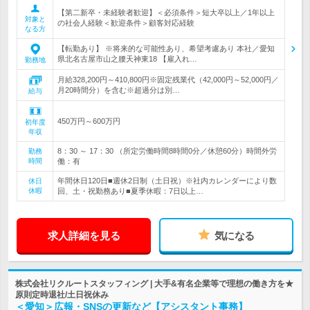
【第二新卒・未経験者歓迎】＜必須条件＞短大卒以上／1年以上
対象と
の社会人経験＜歓迎条件＞顧客対応経験
なる方
【転勤あり】 ※将来的な可能性あり、希望考慮あり 本社／愛知
県北名古屋市山之腰天神東18 【雇入れ…
勤務地
月給328,200円～410,800円※固定残業代（42,000円～52,000円／
月20時間分）を含む※超過分は別…
給与
450万円～600万円
初年度
年収
8：30 ～ 17：30 （所定労働時間8時間0分／休憩60分）時間外労
勤務
時間
働：有
年間休日120日■週休2日制（土日祝）※社内カレンダーにより数
休日
休暇
回、土・祝勤務あり■夏季休暇：7日以上…
求人詳細を見る
気になる
株式会社リクルートスタッフィング | 大手&有名企業等で理想の働き方を★
原則定時退社/土日祝休み
＜愛知＞広報・SNSの更新など【アシスタント事務】