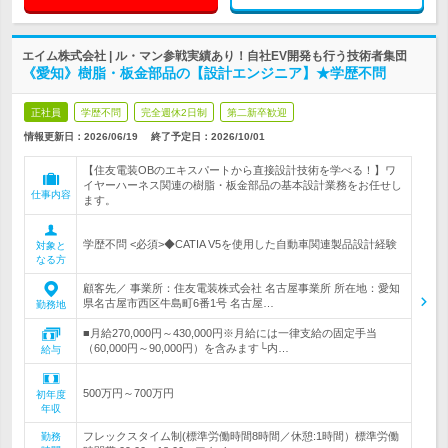
エイム株式会社 | ル・マン参戦実績あり！自社EV開発も行う技術者集団
《愛知》樹脂・板金部品の【設計エンジニア】★学歴不問
正社員
学歴不問
完全週休2日制
第二新卒歓迎
情報更新日：2026/06/19
終了予定日：
2026/10/01
【住友電装OBのエキスパートから直接設計技術を学べる！】ワ
イヤーハーネス関連の樹脂・板金部品の基本設計業務をお任せし
仕事内容
ます。
学歴不問 <必須>◆CATIA V5を使用した自動車関連製品設計経験
対象と
なる方
顧客先／ 事業所：住友電装株式会社 名古屋事業所 所在地：愛知
県名古屋市西区牛島町6番1号 名古屋…
勤務地
■月給270,000円～430,000円※月給には一律支給の固定手当
（60,000円～90,000円）を含みます└内…
給与
500万円～700万円
初年度
年収
フレックスタイム制(標準労働時間8時間／休憩:1時間）標準労働
勤務