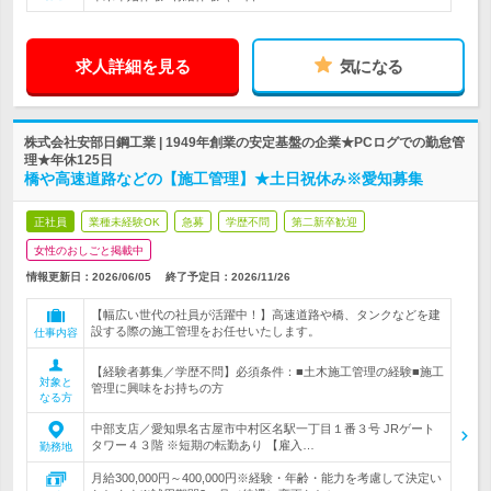
求人詳細を見る
気になる
株式会社安部日鋼工業 | 1949年創業の安定基盤の企業★PCログでの勤怠管
理★年休125日
橋や高速道路などの【施工管理】★土日祝休み※愛知募集
正社員
業種未経験OK
急募
学歴不問
第二新卒歓迎
女性のおしごと掲載中
情報更新日：2026/06/05
終了予定日：
2026/11/26
【幅広い世代の社員が活躍中！】高速道路や橋、タンクなどを建
設する際の施工管理をお任せいたします。
仕事内容
【経験者募集／学歴不問】必須条件：■土木施工管理の経験■施工
対象と
管理に興味をお持ちの方
なる方
中部支店／愛知県名古屋市中村区名駅一丁目１番３号 JRゲート
タワー４３階 ※短期の転勤あり 【雇入…
勤務地
月給300,000円～400,000円※経験・年齢・能力を考慮して決定い