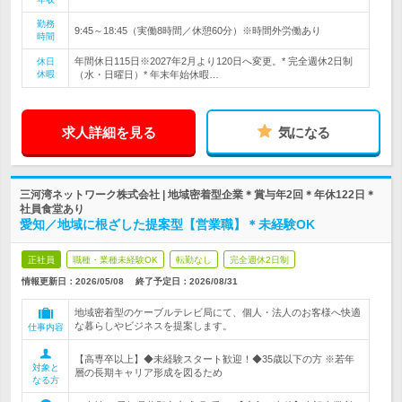
勤務
9:45～18:45（実働8時間／休憩60分）※時間外労働あり
時間
年間休日115日※2027年2月より120日へ変更。* 完全週休2日制
休日
休暇
（水・日曜日）* 年末年始休暇…
求人詳細を見る
気になる
三河湾ネットワーク株式会社 | 地域密着型企業＊賞与年2回＊年休122日＊
社員食堂あり
愛知／地域に根ざした提案型【営業職】＊未経験OK
正社員
職種・業種未経験OK
転勤なし
完全週休2日制
情報更新日：2026/05/08
終了予定日：
2026/08/31
地域密着型のケーブルテレビ局にて、個人・法人のお客様へ快適
な暮らしやビジネスを提案します。
仕事内容
【高専卒以上】◆未経験スタート歓迎！◆35歳以下の方 ※若年
対象と
層の長期キャリア形成を図るため
なる方