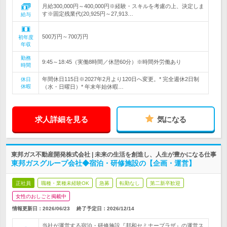
月給300,000円～400,000円※経験・スキルを考慮の上、決定しま
す※固定残業代(20,925円～27,913…
給与
500万円～700万円
初年度
年収
勤務
9:45～18:45（実働8時間／休憩60分）※時間外労働あり
時間
年間休日115日※2027年2月より120日へ変更。* 完全週休2日制
休日
休暇
（水・日曜日）* 年末年始休暇…
求人詳細を見る
気になる
東邦ガス不動産開発株式会社 | 未来の生活を創造し、人生が豊かになる仕事
東邦ガスグループ会社◆宿泊・研修施設の【企画・運営】
正社員
職種・業種未経験OK
急募
転勤なし
第二新卒歓迎
女性のおしごと掲載中
情報更新日：2026/06/23
終了予定日：
2026/12/14
当社が運営する宿泊・研修施設『邦和セミナープラザ』の運営ス