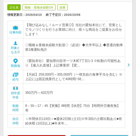
正社員
職種・業種未経験OK
急募
情報更新日：2026/04/10
終了予定日：
2026/10/08
【飛び込みなし！ルート営業◎】当社の愛知本社にて、営業とし
てモノづくりを行うお客様に向け、様々な商品をご提案をお任せ
仕事内容
します！
◇職種＆業種未経験大歓迎◇《必須》◆大学卒以上 ◆普通自動車
対象と
第1種運転免許
なる方
《愛知本社》 愛知県刈谷市一ツ木町7丁目1-3 ※転勤の可能性あ
り 【雇入れ直後】上記事業所 【変…
勤務地
【月給】259,000円～305,000円（一律支給の食事手当を含む）※
上記には固定残業代として40時間/ 58,…
給与
350万円～420万円
初年度
年収
8：30～17：45【実働】8時間【休憩】75分【時間外労働有無】
勤務
時間
有
＜年間休日119日＞■週休2日制 (土日)※年3回の土曜出勤あり■有
休日
休暇
給休暇 (10日以上)■年末年…