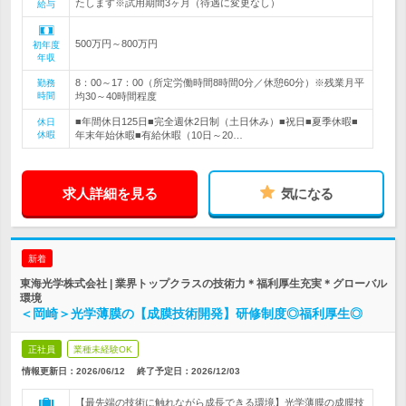
たします※試用期間3ヶ月（待遇に変更なし）
給与
500万円～800万円
初年度
年収
8：00～17：00（所定労働時間8時間0分／休憩60分）※残業月平
勤務
時間
均30～40時間程度
■年間休日125日■完全週休2日制（土日休み）■祝日■夏季休暇■
休日
休暇
年末年始休暇■有給休暇（10日～20…
求人詳細を見る
気になる
新着
東海光学株式会社 | 業界トップクラスの技術力＊福利厚生充実＊グローバル
環境
＜岡崎＞光学薄膜の【成膜技術開発】研修制度◎福利厚生◎
正社員
業種未経験OK
情報更新日：2026/06/12
終了予定日：
2026/12/03
【最先端の技術に触れながら成長できる環境】光学薄膜の成膜技