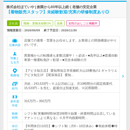
株式会社ほていや | 創業から60年以上続く老舗の安定企業
【着物販売スタッフ】未経験歓迎/充実の研修制度あり◎
正社員
職種・業種未経験OK
急募
女性のおしごと掲載中
情報更新日：2026/06/09
終了予定日：
2026/11/30
店舗での接客・営業をお任せします。お客様との関係構築がやり
がいです。
仕事内容
異業種からの転職者も多数活躍中！＜必須＞■高卒以上■普通自動
対象と
車第一種運転免許＜歓迎＞■完全未経験の方
なる方
【アピタ知立店】 愛知県知立市長篠町大山18番地の1 ギャラリエ
アピタ知立1F 【尾張旭店】 愛知…
勤務地
月給：243,533円～※上記月給には、月10時間分の固定残業代
15,533円～を含む。超過分は別途支給。※試用期間…
給与
315万円～350万円
初年度
年収
シフト制 実働8時間/休憩1時間※始業・終業時間は出店している
勤務
時間
テナントにより異なる）※月平均残業時間…
【年間休日110日】◆シフト制（月8～10日休み）◆有給休暇◆特
休日