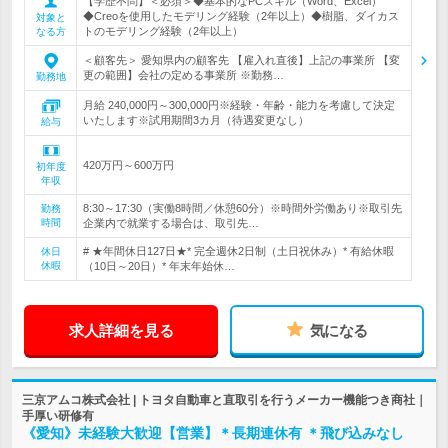
【学歴不問】＜必須＞◆基本的なPCスキル（Word、Excel）
◆Creoを使用したモデリング経験（2年以上）◆樹脂、ダイカス
対象と
トのモデリング経験（2年以上）
なる方
＜顧客先＞ 愛知県内の顧客先 【雇入れ直後】上記の事業所 【変
更の範囲】会社の定める事業所 ※勤務…
勤務地
月給 240,000円～300,000円※経験・年齢・能力を考慮して決定
いたします※試用期間3カ月（待遇変更なし）
給与
420万円～600万円
初年度
年収
8:30～17:30（実働8時間／休憩60分）※時間外労働あり※取引先
勤務
時間
企業内で就業する場合は、取引先…
# ★年間休日127日★* 完全週休2日制（土日祝休み）* 有給休暇
休日
休暇
（10日～20日）* 年末年始休…
求人詳細を見る
気になる
三京アムコ株式会社 | トヨタ自動車と直取引を行うメーカー機能つき商社｜
手厚い研修有
《愛知》未経験大歓迎【営業】＊長期連休有 ＊飛び込みなし