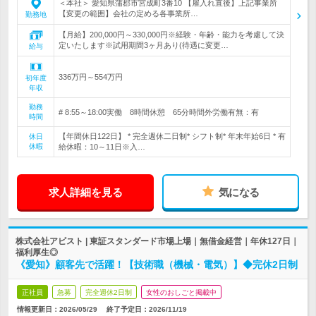
＜本社＞ 愛知県蒲郡市宮成町3番10 【雇入れ直後】上記事業所
【変更の範囲】会社の定める各事業所…
勤務地
【月給】200,000円～330,000円※経験・年齢・能力を考慮して決
定いたします※試用期間3ヶ月あり(待遇に変更…
給与
336万円～554万円
初年度
年収
勤務
# 8:55～18:00実働 8時間休憩 65分時間外労働有無：有
時間
【年間休日122日】 * 完全週休二日制* シフト制* 年末年始6日 * 有
休日
休暇
給休暇：10～11日※入…
求人詳細を見る
気になる
株式会社アビスト | 東証スタンダード市場上場｜無借金経営｜年休127日｜
福利厚生◎
《愛知》顧客先で活躍！【技術職（機械・電気）】◆完休2日制
正社員
急募
完全週休2日制
女性のおしごと掲載中
情報更新日：2026/05/29
終了予定日：
2026/11/19