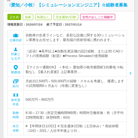
〈愛知／小牧〉【シミュレーションエンジニア】☆経験者募集
正社員
急募
転勤なし
完全週休2日制
女性のおしごと掲載中
情報更新日：2026/07/24
終了予定日：
2027/01/14
自動車の生産ラインなど、多彩な設備に関する3Dシミュレーショ
ン業務をお任せします。最先端の技術領域に携われます。
仕事内容
《必須》■高卒以上■自動生産設備の設計経験、または3D CADソ
対象と
フトの実務経験《歓迎》■Process Simulateの使用経験
なる方
【マイカー通勤OK】 ＜本社＞ 愛知県小牧市郷西町155番地 ※転
勤なし 【雇入れ直後】上記事業所…
勤務地
月給312,500円～500,000円※経験・スキルを考慮し、優遇します
※試用期間6ヶ月あり（待遇に変更なし）
給与
500万円～800万円
初年度
年収
8:30～17:30（所定労働時間8時間）時間外労働有無：有（月平均
勤務
時間
22時間程度）休憩時間：60分
# 【年間休日123日】# 完全週休2日制（土日休み）* 有給休暇
休日
休暇
（10日～20日／入社半年後より付…