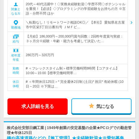
20代～40代活躍中！◇実務未経験歓迎◇学歴不問◇ポテンシャル
を重視！【必須】◇プログラミングの学習経験をお持ちの方 ※言
対象と
語・分野不問 ほか
なる方
＼転勤なし！リモートワーク相談OK◎／ 【本社】 愛知県名古屋
市中区栄3丁目11番31号 ＪＭＦビ…
勤務地
【月給】186,000円～200,000円賞与回数：2回昨年度賞与実績：
３ヶ月分※経験・年齢・能力を考慮して決定いた…
給与
280万円～320万円
初年度
年収
# ＜フレックスタイム制＞標準労働時間8時間【コアタイム】
勤務
時間
10:00～15:00【標準労働時間帯…
# ＜年間休日125日＞* 完全週休2日制 (土日)* 祝日* 有給休暇 (10
休日
休暇
日～20日 ※下限は…
求人詳細を見る
気になる
株式会社安部日鋼工業 | 1949年創業の安定基盤の企業★PCログでの勤怠管
理★年休125日
橋や高速道路などの【施工管理】★未経験歓迎★※愛知募集