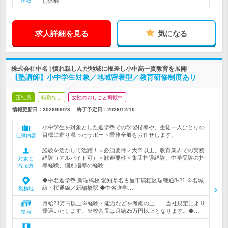
休暇
別休暇
求人詳細を見る
気になる
株式会社中名 | 慣れ親しんだ地域に根差し小中高一貫教育を展開
【塾講師】小中学生対象／地域密着型／教育研修制度あり
正社員
転勤なし
女性のおしごと掲載中
情報更新日：2026/06/23
終了予定日：
2026/12/10
小中学生を対象とした進学塾での学習指導や、生徒一人ひとりの
目標に寄り添ったサポート業務全般をお任せします。
仕事内容
経験を活かして活躍！＜必須要件＞大卒以上、教育業界での実務
経験（アルバイト可）＜歓迎要件＞集団指導経験、中学受験の指
対象と
導経験、個別指導の経験
なる方
◆中名進学塾 新瑞橋校 愛知県名古屋市瑞穂区瑞穂通8-21 ※名城
線・桜通線／新瑞橋駅 ◆中名進学…
勤務地
月給21万円以上※経験・能力などを考慮の上、 当社規定により
優遇いたします。※校舎長は月給25万円以上となります。◆…
給与