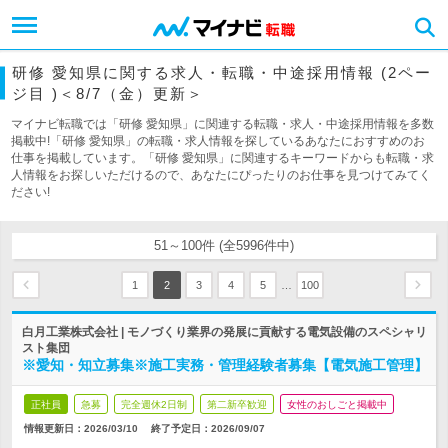
研修 愛知県に関する求人・転職・中途採用情報 (2ペー
ジ目 )＜8/7（金）更新＞
マイナビ転職では「研修 愛知県」に関連する転職・求人・中途採用情報を多数
掲載中!「研修 愛知県」の転職・求人情報を探しているあなたにおすすめのお
仕事を掲載しています。「研修 愛知県」に関連するキーワードからも転職・求
人情報をお探しいただけるので、あなたにぴったりのお仕事を見つけてみてく
ださい!
51～100件 (全5996件中)
…
1
2
3
4
5
100
白月工業株式会社 | モノづくり業界の発展に貢献する電気設備のスペシャリ
スト集団
※愛知・知立募集※施工実務・管理経験者募集【電気施工管理】
正社員
急募
完全週休2日制
第二新卒歓迎
女性のおしごと掲載中
情報更新日：2026/03/10
終了予定日：
2026/09/07