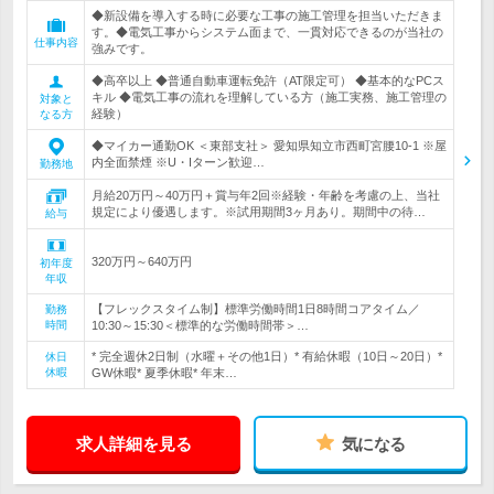
◆新設備を導入する時に必要な工事の施工管理を担当いただきま
す。◆電気工事からシステム面まで、一貫対応できるのが当社の
仕事内容
強みです。
◆高卒以上 ◆普通自動車運転免許（AT限定可） ◆基本的なPCス
キル ◆電気工事の流れを理解している方（施工実務、施工管理の
対象と
経験）
なる方
◆マイカー通勤OK ＜東部支社＞ 愛知県知立市西町宮腰10-1 ※屋
内全面禁煙 ※U・Iターン歓迎…
勤務地
月給20万円～40万円＋賞与年2回※経験・年齢を考慮の上、当社
規定により優遇します。※試用期間3ヶ月あり。期間中の待…
給与
320万円～640万円
初年度
年収
【フレックスタイム制】標準労働時間1日8時間コアタイム／
勤務
時間
10:30～15:30＜標準的な労働時間帯＞…
* 完全週休2日制（水曜＋その他1日）* 有給休暇（10日～20日）*
休日
休暇
GW休暇* 夏季休暇* 年末…
求人詳細を見る
気になる