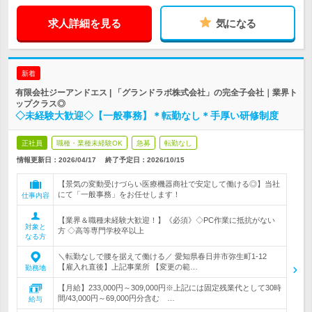
求人詳細を見る
気になる
新着
有限会社ジーアンドエス | 「グランドラボ株式会社」の完全子会社｜業界ト
ップクラス◎
◇未経験大歓迎◇【一般事務】＊転勤なし＊手厚い研修制度
正社員
職種・業種未経験OK
急募
転勤なし
情報更新日：2026/04/17
終了予定日：
2026/10/15
【景気の変動受けづらい医療機器商社で安定して働ける◎】当社
にて「一般事務」をお任せします！
仕事内容
【業界＆職種未経験大歓迎！】《必須》◇PC作業に抵抗がない
対象と
方 ◇高等専門学校卒以上
なる方
＼転勤なしで腰を据えて働ける／ 愛知県春日井市弥生町1-12
【雇入れ直後】上記事業所 【変更の範…
勤務地
【月給】233,000円～309,000円※上記には固定残業代として30時
間/43,000円～69,000円分含む …
給与