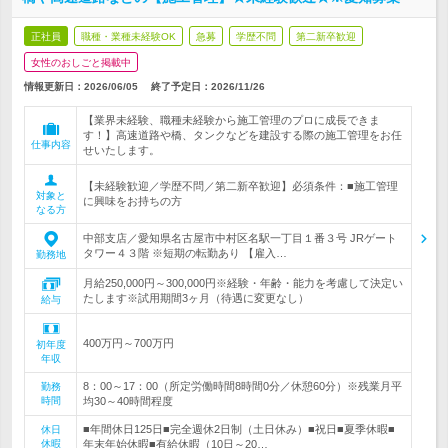
正社員
職種・業種未経験OK
急募
学歴不問
第二新卒歓迎
女性のおしごと掲載中
情報更新日：2026/06/05
終了予定日：
2026/11/26
【業界未経験、職種未経験から施工管理のプロに成長できま
す！】高速道路や橋、タンクなどを建設する際の施工管理をお任
仕事内容
せいたします。
【未経験歓迎／学歴不問／第二新卒歓迎】必須条件：■施工管理
対象と
に興味をお持ちの方
なる方
中部支店／愛知県名古屋市中村区名駅一丁目１番３号 JRゲート
タワー４３階 ※短期の転勤あり 【雇入…
勤務地
月給250,000円～300,000円※経験・年齢・能力を考慮して決定い
たします※試用期間3ヶ月（待遇に変更なし）
給与
400万円～700万円
初年度
年収
8：00～17：00（所定労働時間8時間0分／休憩60分）※残業月平
勤務
時間
均30～40時間程度
■年間休日125日■完全週休2日制（土日休み）■祝日■夏季休暇■
休日
休暇
年末年始休暇■有給休暇（10日～20…