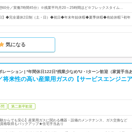
0（休憩60分／実働7時間45分）※残業平均月20～25時間ほど※フレックスタイム…
25日】◆完全週休2日制（土・日）◆祝日◆年末年始休暇◆夏季休暇◆有給休暇└初年
気になる
レーション | *年間休日122日*残業少なめ*U・Iターン歓迎（家賃手当
年／将来性の高い産業用ガスの【サービスエンジニ
不問
第二新卒歓迎
験からでも安心】産業用ガスに関わる機器・設備のメンテナンス、ガス交換など
資格取得もバックアップ★住宅手当あり