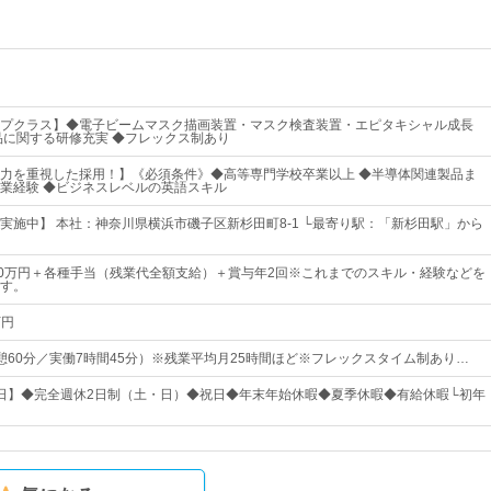
プクラス】◆電子ビームマスク描画装置・マスク検査装置・エピタキシャル成長
品に関する研修充実 ◆フレックス制あり
力を重視した採用！】《必須条件》◆高等専門学校卒業以上 ◆半導体関連製品ま
業経験 ◆ビジネスレベルの英語スキル
実施中】 本社：神奈川県横浜市磯子区新杉田町8-1 └最寄り駅：「新杉田駅」から
60万円＋各種手当（残業代全額支給）＋賞与年2回※これまでのスキル・経験などを
す。
万円
0（休憩60分／実働7時間45分）※残業平均月25時間ほど※フレックスタイム制あり…
25日】◆完全週休2日制（土・日）◆祝日◆年末年始休暇◆夏季休暇◆有給休暇└初年