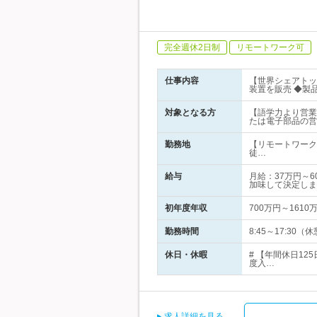
完全週休2日制
リモートワーク可
仕事内容
【世界シェアトッ
装置を販売 ◆製
対象となる方
【語学力より営業
たは電子部品の営
勤務地
【リモートワーク
徒…
給与
月給：37万円～
加味して決定しま
初年度年収
700万円～1610
勤務時間
8:45～17:3
休日・休暇
# 【年間休日1
度入…
求人詳細を見る