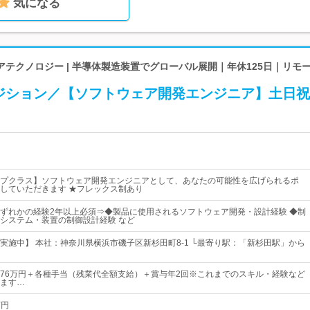
気になる
テクノロジー | 半導体製造装置でグローバル展開｜年休125日｜リモ
ジション／【ソフトウェア開発エンジニア】土日祝
プクラス】ソフトウェア開発エンジニアとして、あなたの可能性を広げられるポ
していただきます ★フレックス制あり
ずれかの経験2年以上必須⇒◆製品に使用されるソフトウェア開発・設計経験 ◆制
システム・装置の制御設計経験 など
実施中】 本社：神奈川県横浜市磯子区新杉田町8-1 └最寄り駅：「新杉田駅」から
円～76万円＋各種手当（残業代全額支給）＋賞与年2回※これまでのスキル・経験など
ます…
万円