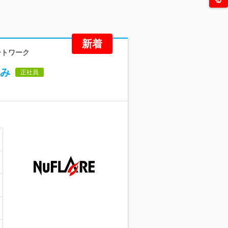
新着
ートワーク
み
正社員