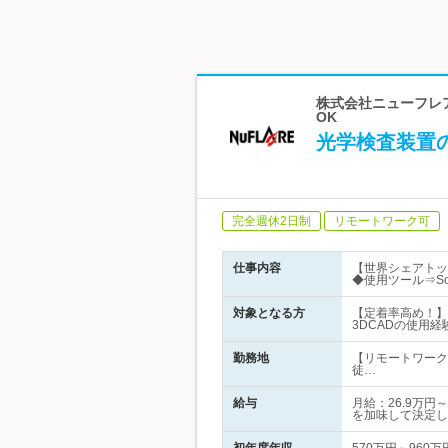
株式会社ニューフレア
OK
光学検査装置
完全週休2日制
リモートワーク可
仕事内容
【世界シェアトッ
◆使用ツール⇒Sol
対象となる方
【定着率高め！】
3DCADの使用経
勤務地
【リモートワーク
徒…
給与
月給：26.9万
を加味して決定し