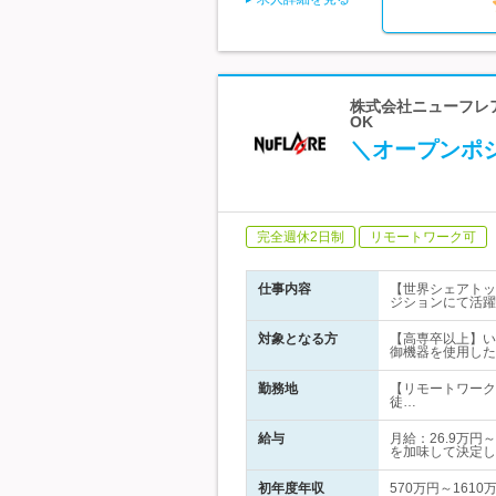
株式会社ニューフレア
OK
＼オープンポ
完全週休2日制
リモートワーク可
仕事内容
【世界シェアトッ
ジションにて活躍
対象となる方
【高専卒以上】い
御機器を使用した
勤務地
【リモートワーク
徒…
給与
月給：26.9万
を加味して決定し
初年度年収
570万円～1610