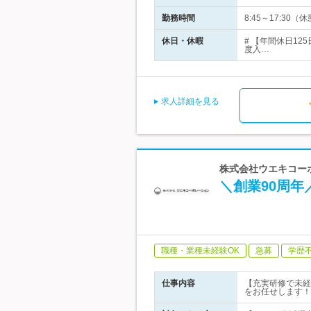
勤務時間
8:45～17:3
休日・休暇
# 【年間休日1
度入…
求人詳細を見る
株式会社ウエキコーポ
＼創業90周
職種・業種未経験OK
急募
学歴
仕事内容
【充実研修で未経
をお任せします！