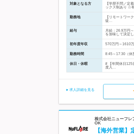
対象となる方
【学歴不問／定着
ックス制あり ☆有
勤務地
【リモートワーク
徒…
給与
月給：26.9万
を加味して決定し
初年度年収
570万円～1610
勤務時間
8:45～17:3
休日・休暇
# 【年間休日1
度入…
求人詳細を見る
株式会社ニューフレア
OK
【海外営業】定