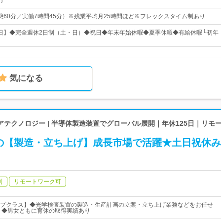
円
0（休憩60分／実働7時間45分）※残業平均月25時間ほど※フレックスタイム制あり…
25日】◆完全週休2日制（土・日）◆祝日◆年末年始休暇◆夏季休暇◆有給休暇└初年
気になる
テクノロジー | 半導体製造装置でグローバル展開｜年休125日｜リモ
の【製造・立ち上げ】成長市場で活躍★土日祝休み
制
リモートワーク可
プクラス】◆光学検査装置の製造・生産計画の立案・立ち上げ業務などをお任せ
 ◆男女ともに育休の取得実績あり