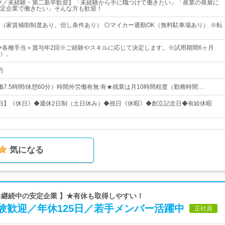
躍中／未経験・第二新卒歓迎】「未経験から手に職つけて働きたい」「産業の発展に
定企業で働きたい」そんな方も歓迎！
迎（家賃補助制度あり、但し条件あり） ◎マイカー通勤OK（無料駐車場あり） ※転
0円～+各種手当＋賞与年2回※ご経験やスキルに応じて決定します。※試用期間6ヶ月
）。
円
0（実働7.5時間/休憩60分）時間外労働有無:有★残業は月10時間程度（勤務時間…
22日】《休日》◆週休2日制（土日休み）◆祝日《休暇》◆創立記念日◆有給休暇
気になる
営を継続中の安定企業 】★有休も取得しやすい！
験歓迎／年休125日／若手メンバー活躍中
正社員