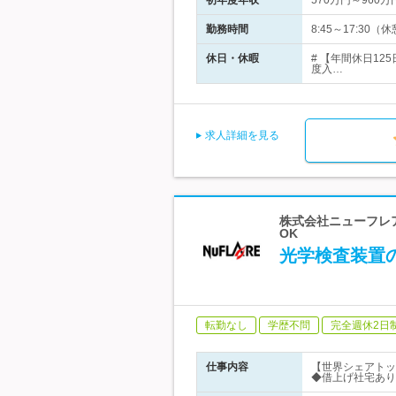
初年度年収
570万円～960万
勤務時間
8:45～17:3
休日・休暇
# 【年間休日1
度入…
求人詳細を見る
株式会社ニューフレア
OK
光学検査装置
転勤なし
学歴不問
完全週休2日
仕事内容
【世界シェアトッ
◆借上げ社宅あり