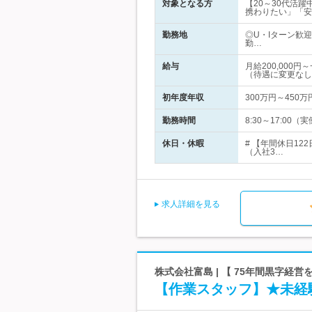
対象となる方
【20～30代活
携わりたい」「安
勤務地
◎U・Iターン歓
勤…
給与
月給200,00
（待遇に変更なし
初年度年収
300万円～450万
勤務時間
8:30～17:0
休日・休暇
# 【年間休日1
（入社3…
求人詳細を見る
株式会社富島 | 【 75年間黒字経
【作業スタッフ】★未経