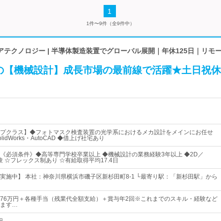
1
1件〜9件（全9件中）
テクノロジー | 半導体製造装置でグローバル展開｜年休125日｜リモ
の【機械設計】成長市場の最前線で活躍★土日祝休
プクラス】◆フォトマスク検査装置の光学系におけるメカ設計をメインにお任せ
idWorks・AutoCAD ◆借上げ社宅あり
《必須条件》◆高等専門学校卒業以上 ◆機械設計の業務経験3年以上 ◆2D／
験 ☆フレックス制あり ☆有給取得平均17.4日
実施中】 本社：神奈川県横浜市磯子区新杉田町8-1 └最寄り駅：「新杉田駅」から
円～76万円＋各種手当（残業代全額支給）＋賞与年2回※これまでのスキル・経験など
ます…