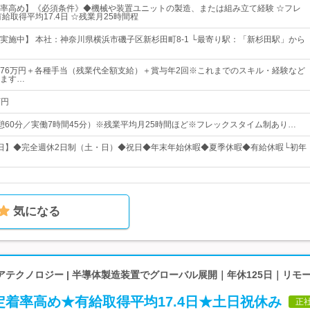
率高め】《必須条件》◆機械や装置ユニットの製造、または組み立て経験 ☆フレ
給取得平均17.4日 ☆残業月25時間程
実施中】 本社：神奈川県横浜市磯子区新杉田町8-1 └最寄り駅：「新杉田駅」から
円～76万円＋各種手当（残業代全額支給）＋賞与年2回※これまでのスキル・経験など
ます…
万円
0（休憩60分／実働7時間45分）※残業平均月25時間ほど※フレックスタイム制あり…
25日】◆完全週休2日制（土・日）◆祝日◆年末年始休暇◆夏季休暇◆有給休暇└初年
気になる
テクノロジー | 半導体製造装置でグローバル展開｜年休125日｜リモ
着率高め★有給取得平均17.4日★土日祝休み
正