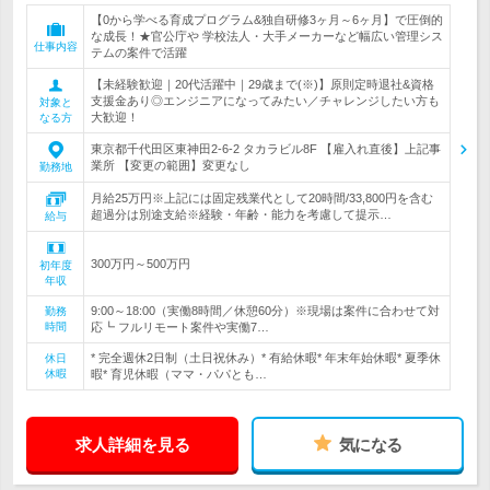
【0から学べる育成プログラム&独自研修3ヶ月～6ヶ月】で圧倒的
な成長！★官公庁や 学校法人・大手メーカーなど幅広い管理シス
仕事内容
テムの案件で活躍
【未経験歓迎｜20代活躍中｜29歳まで(※)】原則定時退社&資格
支援金あり◎エンジニアになってみたい／チャレンジしたい方も
対象と
大歓迎！
なる方
東京都千代田区東神田2-6-2 タカラビル8F 【雇入れ直後】上記事
業所 【変更の範囲】変更なし
勤務地
月給25万円※上記には固定残業代として20時間/33,800円を含む
超過分は別途支給※経験・年齢・能力を考慮して提示…
給与
300万円～500万円
初年度
年収
9:00～18:00（実働8時間／休憩60分）※現場は案件に合わせて対
勤務
時間
応┗ フルリモート案件や実働7…
* 完全週休2日制（土日祝休み）* 有給休暇* 年末年始休暇* 夏季休
休日
休暇
暇* 育児休暇（ママ・パパとも…
求人詳細を見る
気になる