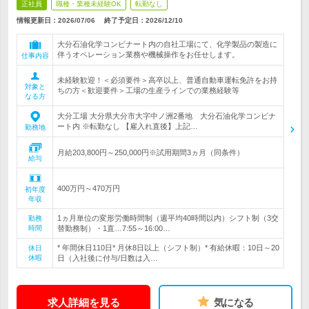
正社員
職種・業種未経験OK
転勤なし
情報更新日：2026/07/06
終了予定日：
2026/12/10
大分石油化学コンビナート内の自社工場にて、化学製品の製造に
伴うオペレーション業務や機械操作をお任せします。
仕事内容
未経験歓迎！＜必須要件＞高卒以上、普通自動車運転免許をお持
対象と
ちの方＜歓迎要件＞工場の生産ラインでの業務経験等
なる方
大分工場 大分県大分市大字中ノ洲2番地 大分石油化学コンビナ
ート内 ※転勤なし 【雇入れ直後】上記…
勤務地
月給203,800円～250,000円※試用期間3ヵ月（同条件）
給与
400万円～470万円
初年度
年収
1ヵ月単位の変形労働時間制（週平均40時間以内）シフト制（3交
勤務
時間
替勤務制）・1直…7:55～16:00…
* 年間休日110日* 月休8日以上（シフト制）* 有給休暇：10日～20
休日
休暇
日（入社後に付与/日数は入…
求人詳細を見る
気になる