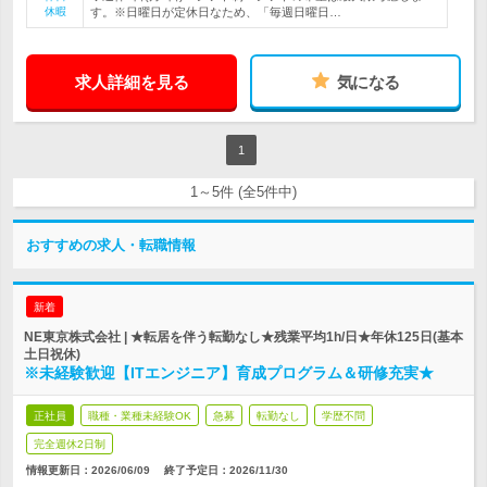
休暇
す。※日曜日が定休日なため、「毎週日曜日…
求人詳細を見る
気になる
1
1～5件 (全5件中)
おすすめの求人・転職情報
新着
NE東京株式会社 | ★転居を伴う転勤なし★残業平均1h/日★年休125日(基本
土日祝休)
※未経験歓迎【ITエンジニア】育成プログラム＆研修充実★
正社員
職種・業種未経験OK
急募
転勤なし
学歴不問
完全週休2日制
情報更新日：2026/06/09
終了予定日：
2026/11/30