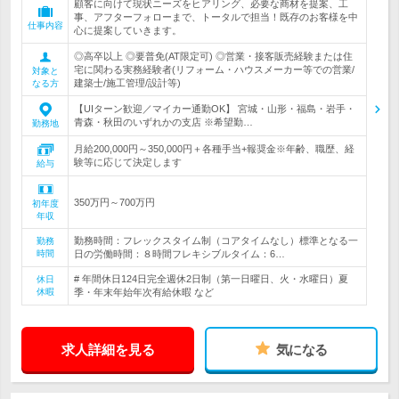
顧客に向けて現状ニーズをヒアリング、必要な商材を提案、工
事、アフターフォローまで、トータルで担当！既存のお客様を中
仕事内容
心に提案していきます。
◎高卒以上 ◎要普免(AT限定可) ◎営業・接客販売経験または住
宅に関わる実務経験者(リフォーム・ハウスメーカー等での営業/
対象と
建築士/施工管理/設計等)
なる方
【UIターン歓迎／マイカー通勤OK】 宮城・山形・福島・岩手・
青森・秋田のいずれかの支店 ※希望勤…
勤務地
月給200,000円～350,000円＋各種手当+報奨金※年齢、職歴、経
験等に応じて決定します
給与
350万円～700万円
初年度
年収
勤務時間：フレックスタイム制（コアタイムなし）標準となる一
勤務
時間
日の労働時間：８時間フレキシブルタイム：6…
# 年間休日124日完全週休2日制（第一日曜日、火・水曜日）夏
休日
休暇
季・年末年始年次有給休暇 など
求人詳細を見る
気になる