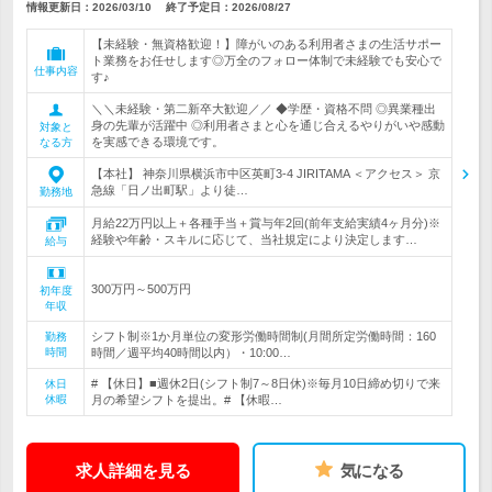
情報更新日：2026/03/10
終了予定日：
2026/08/27
【未経験・無資格歓迎！】障がいのある利用者さまの生活サポー
ト業務をお任せします◎万全のフォロー体制で未経験でも安心で
仕事内容
す♪
＼＼未経験・第二新卒大歓迎／／ ◆学歴・資格不問 ◎異業種出
身の先輩が活躍中 ◎利用者さまと心を通じ合えるやりがいや感動
対象と
を実感できる環境です。
なる方
【本社】 神奈川県横浜市中区英町3-4 JIRITAMA ＜アクセス＞ 京
急線「日ノ出町駅」より徒…
勤務地
月給22万円以上＋各種手当＋賞与年2回(前年支給実績4ヶ月分)※
経験や年齢・スキルに応じて、当社規定により決定します…
給与
300万円～500万円
初年度
年収
シフト制※1か月単位の変形労働時間制(月間所定労働時間：160
勤務
時間
時間／週平均40時間以内）・10:00…
# 【休日】■週休2日(シフト制7～8日休)※毎月10日締め切りで来
休日
休暇
月の希望シフトを提出。# 【休暇…
求人詳細を見る
気になる