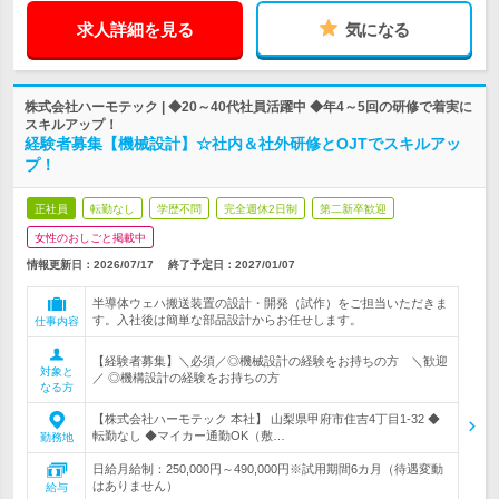
求人詳細を見る
気になる
株式会社ハーモテック | ◆20～40代社員活躍中 ◆年4～5回の研修で着実に
スキルアップ！
経験者募集【機械設計】☆社内＆社外研修とOJTでスキルアッ
プ！
正社員
転勤なし
学歴不問
完全週休2日制
第二新卒歓迎
女性のおしごと掲載中
情報更新日：2026/07/17
終了予定日：
2027/01/07
半導体ウェハ搬送装置の設計・開発（試作）をご担当いただきま
す。入社後は簡単な部品設計からお任せします。
仕事内容
【経験者募集】＼必須／◎機械設計の経験をお持ちの方 ＼歓迎
対象と
／ ◎機構設計の経験をお持ちの方
なる方
【株式会社ハーモテック 本社】 山梨県甲府市住吉4丁目1-32 ◆
転勤なし ◆マイカー通勤OK（敷…
勤務地
日給月給制：250,000円～490,000円※試用期間6カ月（待遇変動
はありません）
給与