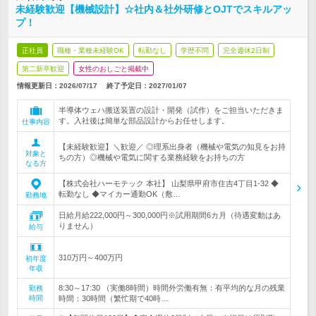
未経験歓迎【機械設計】☆社内＆社外研修とOJTでスキルアッ
プ！
正社員
職種・業種未経験OK
転勤なし
学歴不問
完全週休2日制
第二新卒歓迎
女性のおしごと掲載中
情報更新日：2026/07/17
終了予定日：
2027/01/07
半導体ウェハ搬送装置の設計・開発（試作）をご担当いただきま
す。入社後は簡単な部品設計からお任せします。
仕事内容
【未経験歓迎】＼歓迎／ ◎理系出身者（機械や電気の知見をお持
対象と
ちの方）◎機械や電気に関する業務経験をお持ちの方
なる方
【株式会社ハーモテック 本社】 山梨県甲府市住吉4丁目1-32 ◆
転勤なし ◆マイカー通勤OK（敷…
勤務地
日給月給222,000円～300,000円※試用期間6カ月（待遇変動はあ
りません）
給与
310万円～400万円
初年度
年収
8:30～17:30 （実働8時間）時間外労働有無：有平均的な月の残業
勤務
時間
時間：30時間（繁忙期で40時…