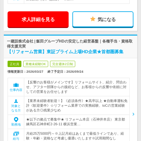
求人詳細を見る
気になる
一建設株式会社 | 飯田グループHDの安定した経営基盤｜各種手当・資格取
得支援充実
【リフォーム営業】東証プライム上場HD企業★首都圏募集
正社員
業種未経験OK
完全週休2日制
情報更新日：2026/03/27
終了予定日：
2026/09/24
【反響のお客様がメインです】リフォームサイト、紹介、問合わ
せ、アフター部隊からの接続など、お客様からの反響や依頼に対
仕事内容
しての営業をお任せします
【業界未経験者歓迎！】《必須条件》★高卒以上 ★自動車運転免
許《歓迎要件》☆リフォーム業界での実務経験、toCの営業経験
対象と
がある方◎残業少なめ
なる方
★以下の拠点で募集中★ リフォーム本店（石神井本店） 東京都
練馬区石神井町2-26-11 横浜営業…
勤務地
月給25万5000円～※上記月給はあくまで最低ラインであり、経
験・年齢・資格など考慮し優遇いたします※試用期間なし
給与