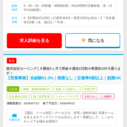
9：00～18：00実働：8時間休憩：60分時間外労働有無：有（月
勤務
時間
平均20時間）
# 【年間休日120日＋計画年休6日＝実質126日お休み！】* 完全週
休日
休暇
休2日制（水、他1日）* 年末…
求人詳細を見る
気になる
新着
株式会社セーリング | ＃最短3ヶ月で昇給＃週休2日制＃希望休100％通りま
す！
【営業事務】未経験91.3%｜残業なし｜定着率9割以上｜副業OK
正社員
職種・業種未経験OK
急募
転勤なし
学歴不問
完全週休2日制
第二新卒歓迎
リモートワーク可
女性のおしごと掲載中
情報更新日：2026/07/13
終了予定日：
2026/09/21
【電話・メール対応／データ入力・管理／資料作成】営業チーム
を支えるオフィスワークをお任せします！残業なしで、しっかり
仕事内容
キャリアを積める環境◎