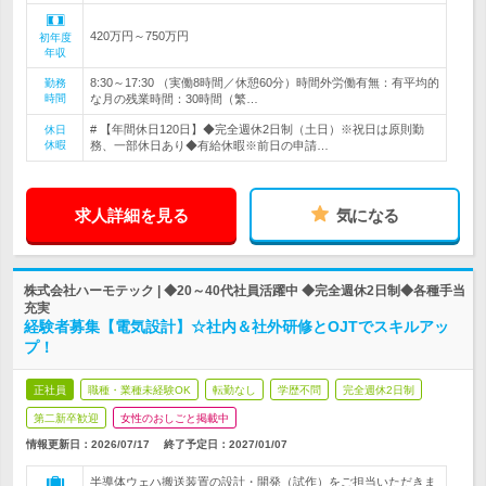
420万円～750万円
初年度
年収
8:30～17:30 （実働8時間／休憩60分）時間外労働有無：有平均的
勤務
時間
な月の残業時間：30時間（繁…
# 【年間休日120日】◆完全週休2日制（土日）※祝日は原則勤
休日
休暇
務、一部休日あり◆有給休暇※前日の申請…
求人詳細を見る
気になる
株式会社ハーモテック | ◆20～40代社員活躍中 ◆完全週休2日制◆各種手当
充実
経験者募集【電気設計】☆社内＆社外研修とOJTでスキルアッ
プ！
正社員
職種・業種未経験OK
転勤なし
学歴不問
完全週休2日制
第二新卒歓迎
女性のおしごと掲載中
情報更新日：2026/07/17
終了予定日：
2027/01/07
半導体ウェハ搬送装置の設計・開発（試作）をご担当いただきま