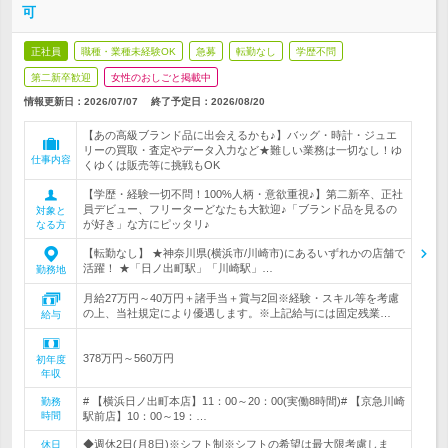
可
正社員
職種・業種未経験OK
急募
転勤なし
学歴不問
第二新卒歓迎
女性のおしごと掲載中
情報更新日：2026/07/07
終了予定日：
2026/08/20
【あの高級ブランド品に出会えるかも♪】バッグ・時計・ジュエ
リーの買取・査定やデータ入力など★難しい業務は一切なし！ゆ
仕事内容
くゆくは販売等に挑戦もOK
【学歴・経験一切不問！100%人柄・意欲重視♪】第二新卒、正社
員デビュー、フリーターどなたも大歓迎♪「ブランド品を見るの
対象と
が好き」な方にピッタリ♪
なる方
【転勤なし】 ★神奈川県(横浜市/川崎市)にあるいずれかの店舗で
活躍！ ★「日ノ出町駅」「川崎駅」…
勤務地
月給27万円～40万円＋諸手当＋賞与2回※経験・スキル等を考慮
の上、当社規定により優遇します。※上記給与には固定残業…
給与
378万円～560万円
初年度
年収
# 【横浜日ノ出町本店】11：00～20：00(実働8時間)# 【京急川崎
勤務
時間
駅前店】10：00～19：…
◆週休2日(月8日)※シフト制※シフトの希望は最大限考慮しま
休日