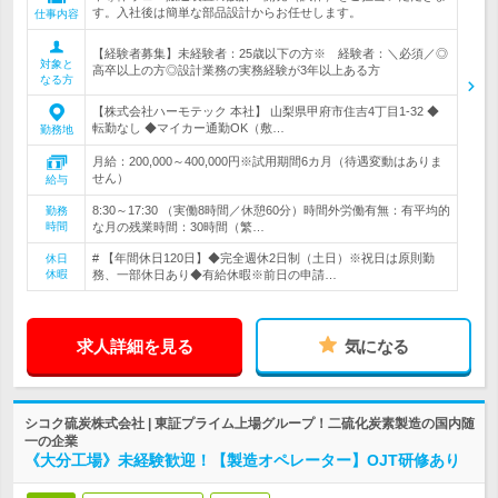
す。入社後は簡単な部品設計からお任せします。
仕事内容
【経験者募集】未経験者：25歳以下の方※ 経験者：＼必須／◎
対象と
高卒以上の方◎設計業務の実務経験が3年以上ある方
なる方
【株式会社ハーモテック 本社】 山梨県甲府市住吉4丁目1-32 ◆
転勤なし ◆マイカー通勤OK（敷…
勤務地
月給：200,000～400,000円※試用期間6カ月（待遇変動はありま
せん）
給与
8:30～17:30 （実働8時間／休憩60分）時間外労働有無：有平均的
勤務
時間
な月の残業時間：30時間（繁…
# 【年間休日120日】◆完全週休2日制（土日）※祝日は原則勤
休日
休暇
務、一部休日あり◆有給休暇※前日の申請…
求人詳細を見る
気になる
シコク硫炭株式会社 | 東証プライム上場グループ！二硫化炭素製造の国内随
一の企業
《大分工場》未経験歓迎！【製造オペレーター】OJT研修あり