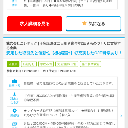
# 【年間休日120日】◆完全週休2日制（土日）※祝日は原則勤
休日
休暇
務、一部休日あり◆有給休暇※前日の申請…
求人詳細を見る
気になる
株式会社ニシテック | ＃完全週休二日制＃賞与年2回＃ものづくりに貢献す
る企業
安定した取引先と信頼性【機械設計】◎充実したOJT研修あり！
正社員
転勤なし
学歴不問
完全週休2日制
第二新卒歓迎
情報更新日：2026/06/16
終了予定日：
2026/11/19
自動機、省力化機器などの設計業務をご担当していただきます。
仕事内容
【必須】2D/3DCADの利用経験・生産設備装置等の設計業務経験
対象と
◎学歴不問！
なる方
★マイカー通勤可能（無料駐車場あり） ★転勤なし！ 茨城県ひ
たちなか市高場1673-27 【雇い入…
勤務地
月給：250,000円～480,000円※経験・年齢・能力に応じて決定し
ます※試用期間：あり（3か月）※試用期間中の…