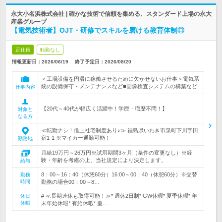
永大小名浜株式会社 | 確かな技術で信頼を集める、スタンダード上場の永大
産業グループ
【電気技術者】OJT・研修でスキルを磨ける教育体制◎
正社員
転勤なし
情報更新日：2026/06/19
終了予定日：
2026/08/20
＜工場設備を円滑に稼働させるために欠かせないお仕事＞電気系
統の設備保守・メンテナンスなど■画像検査システムの構築など
仕事内容
【20代～40代が幅広く活躍中！学歴・職歴不問！】
対象と
なる方
≪転勤ナシ！借上社宅制度あり♪≫ 福島県いわき市泉町下川字田
宿1-1 ※マイカー通勤可能！
勤務地
月給19万円～26万円※試用期間3ヶ月（条件の変更なし）※経
験・年齢を考慮の上、当社規定により決定します。
給与
8：00～16：40（休憩60分）16:00～00：40（休憩60分）※交替
勤務
時間
勤務の場合00：00～8…
# ≪長期連休も取得可能！≫* 週休2日制* GW休暇* 夏季休暇* 年
休日
休暇
末年始休暇* 有給休暇* 慶…