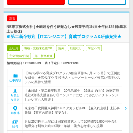
新着
NE東京株式会社 | ★転居を伴う転勤なし★残業平均1h/日★年休125日(基本
土日祝休)
※第二新卒歓迎【ITエンジニア】育成プログラム&研修充実★
正社員
職種・業種未経験OK
急募
転勤なし
学歴不問
完全週休2日制
第二新卒歓迎
情報更新日：2026/06/09
終了予定日：
2026/11/30
【0から学べる育成プログラム&独自研修3ヶ月～6ヶ月】で圧倒的
な成長！★官公庁や 学校法人・大手メーカーなど幅広い管理シス
仕事内容
テムの案件で活躍
【未経験・第二新卒歓迎｜20代活躍中｜29歳まで(※)】原則定時
退社&資格支援金あり◎エンジニアになってみたい／チャレンジ
対象と
したい方も大歓迎！
なる方
東京都千代田区東神田2-6-2 タカラビル8F 【雇入れ直後】上記事
業所 【変更の範囲】変更なし
勤務地
月給25万円※上記には固定残業代として20時間/33,800円を含む
超過分は別途支給※経験・年齢・能力を考慮して提示…
給与