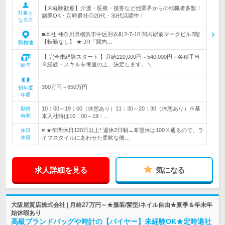
【未経験歓迎】介護・医療・接客など他業界からの転職者多数！
対象と
副業OK・定時退社◎20代・30代活躍中！
なる方
■本社 神奈川県横浜市中区羽衣町2-7-10 関内駅前マークビル2階
【転勤なし】 ★ JR「関内…
勤務地
【 完全未経験スタート 】月給220,000円～540,000円＋各種手当
※経験・スキルを考慮の上、決定します。＼ …
給与
300万円～650万円
初年度
年収
10：00～19：00（休憩あり）11：30～20：30（休憩あり）※基
勤務
時間
本入社時は10：00～19：…
# ★年間休日120日以上* 週休2日制→希望休は100％通るので、ラ
休日
休暇
イフスタイルにあわせた柔軟な働…
求人詳細を見る
気になる
大阪屋質店株式会社 | 月給27万円～★服装/髪型/ネイル自由★夏季＆年末年
始休暇あり
高級ブランドバッグや時計の【バイヤー】未経験OK★定時退社