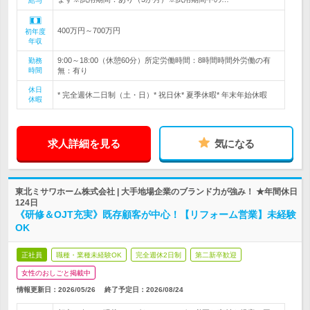
給与
400万円～700万円
初年度
年収
9:00～18:00（休憩60分）所定労働時間：8時間時間外労働の有
勤務
時間
無：有り
休日
* 完全週休二日制（土・日）* 祝日休* 夏季休暇* 年末年始休暇
休暇
求人詳細を見る
気になる
東北ミサワホーム株式会社 | 大手地場企業のブランド力が強み！ ★年間休日
124日
《研修＆OJT充実》既存顧客が中心！【リフォーム営業】未経験
OK
正社員
職種・業種未経験OK
完全週休2日制
第二新卒歓迎
女性のおしごと掲載中
情報更新日：2026/05/26
終了予定日：
2026/08/24