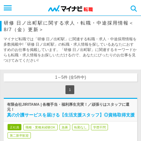
研修 日ノ出町駅に関する求人・転職・中途採用情報＜
8/7（金）更新＞
マイナビ転職では「研修 日ノ出町駅」に関連する転職・求人・中途採用情報を
多数掲載中!「研修 日ノ出町駅」の転職・求人情報を探しているあなたにおす
すめのお仕事を掲載しています。「研修 日ノ出町駅」に関連するキーワードか
らも転職・求人情報をお探しいただけるので、あなたにぴったりのお仕事を見
つけてみてください!
1～5件 (全5件中)
1
有限会社JIRITAMA | 各種手当・福利厚生充実！／頑張りはスタッフに還
元！
真の介護サービスを届ける【生活支援スタッフ】◎資格取得支援
正社員
職種・業種未経験OK
急募
転勤なし
学歴不問
第二新卒歓迎