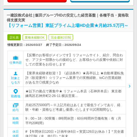
一建設株式会社 | 飯田グループHDの安定した経営基盤｜各種手当・資格取
得支援充実
【リフォーム営業】東証プライム上場HD企業★月給25.5万円～
正社員
業種未経験OK
完全週休2日制
情報更新日：2026/03/27
終了予定日：
2026/09/24
【反響のお客様がメインです】リフォームサイト、紹介、問合わ
せ、アフター部隊からの接続など、お客様からの反響や依頼に対
仕事内容
しての営業をお任せします
【業界未経験者歓迎！】《必須条件》★高卒以上 ★自動車運転免
許《歓迎要件》☆リフォーム業界での実務経験、toCの営業経験
対象と
がある方◎残業少なめ
なる方
★以下の拠点で募集中★ リフォーム本店（石神井本店） 東京都
練馬区石神井町2-26-11 横浜営業…
勤務地
月給25万5000円～※上記月給はあくまで最低ラインであり、経
験・年齢・資格など考慮し優遇いたします※試用期間なし
給与
9：00～18：00実働：8時間休憩：60分時間外労働有無：有（月
勤務
時間
平均20時間）
# 【年間休日120日＋計画年休6日＝実質126日お休み！】* 完全週
休日
休暇
休2日制（水、他1日）* 年末…