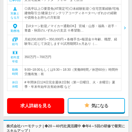
仕事内容
◎高卒以上◎要普免(AT限定可)◎未経験歓迎◇住宅営業経験/宅地
建物取引士/建築士/インテリアコーディネーターいずれかの経験
対象と
や資格をお持ちの方歓迎
なる方
【UIターン歓迎／マイカー通勤OK】 宮城・山形・福島・岩手・
青森・秋田のいずれかの支店 ※希望勤…
勤務地
月給200,000円～350,000円＋各種手当+報奨金※年齢、職歴、経
験等に応じて決定します※試用期間3ヵ月あり（…
給与
350万円～700万円
初年度
年収
9:00~18:00もしくは9:30～18:30（実働8時間／休憩60分）時間外
勤務
時間
労働有無：有
# 年間休日124日完全週休2日制（第一日曜日、火・水曜日）夏
休日
休暇
季・年末年始年次有給休暇 など
求人詳細を見る
気になる
株式会社ハーモテック | ◆20～40代社員活躍中 ◆年4～5回の研修で着実に
スキルアップ！