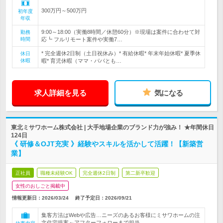
300万円～500万円
初年度
年収
9:00～18:00（実働8時間／休憩60分）※現場は案件に合わせて対
勤務
時間
応┗ フルリモート案件や実働7…
* 完全週休2日制（土日祝休み）* 有給休暇* 年末年始休暇* 夏季休
休日
休暇
暇* 育児休暇（ママ・パパとも…
求人詳細を見る
気になる
東北ミサワホーム株式会社 | 大手地場企業のブランド力が強み！ ★年間休日
124日
《 研修＆OJT充実 》経験やスキルを活かして活躍！【新築営
業】
正社員
職種未経験OK
完全週休2日制
第二新卒歓迎
女性のおしごと掲載中
情報更新日：2026/03/24
終了予定日：
2026/09/21
集客方法はWebや広告…ニーズのあるお客様にミサワホームの注
文住宅提案～アフターフォローまで担当