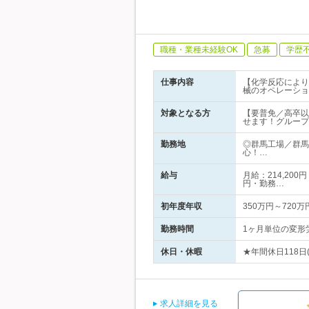
職種・業種未経験OK
急募
学歴
仕事内容
【化学反応により
械のオペレーショ
対象となる方
【要普免／高卒以
せます！グループ
勤務地
◎群馬工場／群馬
心！…
給与
月給：214,200
円・勤務…
初年度年収
350万円～720万
勤務時間
1ヶ月単位の変形労
休日・休暇
★年間休日118日
求人詳細を見る