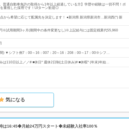
)で、普通自動車免許の取得から1年以上経過している方】学歴や経験は一切不問！ポ
を重視した採用です！UIターン歓迎◎
点から希望に応じて配属先を決定します！ ●新潟県 新潟県新潟市…新潟西(*) 新
60円※試用期間3ヶ月(期間中の条件変更なし)※上記給与には固定残業代55,960
円
) ▼シフト例7：00～16：007：20～16：208：00～17：00※シフ…
は110日以上／／# ■休日* 週休2日制(土日休み)# ■休暇* (年末)年始…
気になる
時は16:45◆月給24万円スタート◆未経験入社率100％