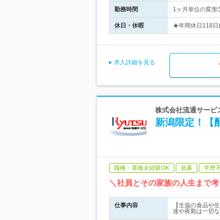
勤務時間
1ヶ月単位の変形労
休日・休暇
★年間休日118日
求人詳細を見る
株式会社流通サービス
新潟限定！【
職種・業種未経験OK
急募
学歴
＼社員とその家族の人生まで考
仕事内容
【生協の食品や生
達や夜勤は一切な