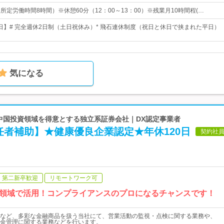
0（所定労働時間8時間）※休憩60分（12：00～13：00）※残業月10時間程(…
33日】# 完全週休2日制（土日祝休み）* 飛石連休制度（祝日と休日で挟まれた平日）
気になる
 中国投資領域を得意とする独立系証券会社｜DX認定事業者
任者補助】★健康優良企業認定★年休120日
契約社
第二新卒歓迎
リモートワーク可
領域で活用！コンプライアンスのプロになるチャンスです！
など、多彩な金融商品を扱う当社にて、営業活動の監視・点検に関する業務や、
金管理に関する業務などを行います。