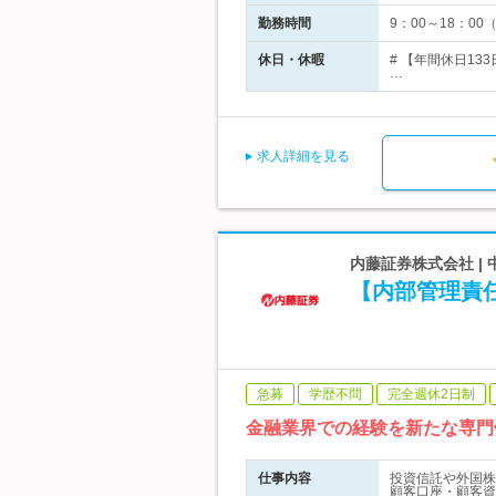
勤務時間
9：00～18：0
休日・休暇
# 【年間休日1
…
求人詳細を見る
内藤証券株式会社 |
【内部管理責
急募
学歴不問
完全週休2日制
金融業界での経験を新たな専門
仕事内容
投資信託や外国株
顧客口座・顧客資