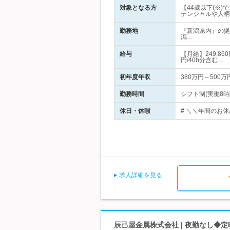
対象となる方
【44歳以下(※
テンシャルや人柄
勤務地
『新潟県内』の拠
潟…
給与
【月給】249,8
円/40h分含む…
初年度年収
380万円～500万
勤務時間
シフト制(実働8時間
休日・休暇
# ＼＼年間のお休み
求人詳細を見る
辰己屋金属株式会社 | 夜勤なし◆定