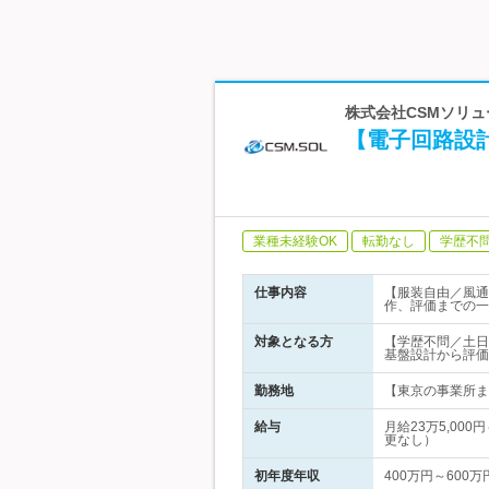
株式会社CSMソリュ
【電子回路設計
業種未経験OK
転勤なし
学歴不
仕事内容
【服装自由／風通
作、評価までの一
対象となる方
【学歴不問／土日
基盤設計から評価
勤務地
【東京の事業所また
給与
月給23万5,00
更なし）
初年度年収
400万円～600万