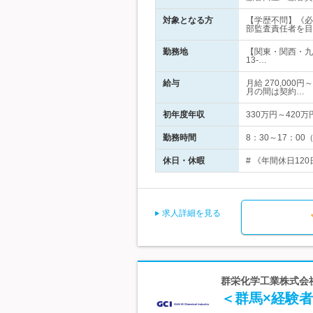
対象となる方
【学歴不問】《必
部監査責任者を目
勤務地
【関東・関西・九
13-…
給与
月給 270,00
月の間は契約…
初年度年収
330万円～420万
勤務時間
8：30～17：0
休日・休暇
# 《年間休日12
求人詳細を見る
群栄化学工業株式会
＜群馬×経験