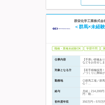
群栄化学工業株式会社
＜群馬×未経
職種・業種未経験OK
学歴不問
仕事内容
【手厚い研修あり
などをお任せしま
対象となる方
【若手積極採用！未
ノづくりに興味が
勤務地
◎群馬工場／群馬
心！…
給与
月給：214,200
円・勤…
初年度年収
350万円～570万