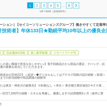
…
1
2
3
4
5
8
1件〜50件（全395件中）
ーション | 【セイコーソリューションズグループ】働きやすくて定着率95
技術者】年休133日★勤続平均10年以上の優良企
問
完全週休2日制
第二新卒歓迎
リモートワーク可
しの良い職場で意見を出しやすい♪】電子回路設計から部品の選定、デバッグ、試
連の業務を担当していただきます。
祝休みの完休2日】＜必須＞◆デジタルもしくはアナログ回路の設計経験 ＜歓迎＞
までの担当経験や部品調達の経験等
は東京・神奈川の顧客先】 ※転勤なし ＜本社＞ 東京都江東区福住2-4-3 ※屋…
0円～33万7,200円※経験・スキルを考慮し、優遇します※試用期間3ヶ月（条件に変
円