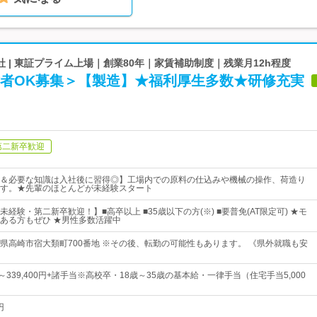
 | 東証プライム上場｜創業80年｜家賃補助制度｜残業月12h程度
験者OK募集＞【製造】★福利厚生多数★研修充実
第二新卒歓迎
＆必要な知識は入社後に習得◎】工場内での原料の仕込みや機械の操作、荷造り
す。★先輩のほとんどが未経験スタート
経験・第二新卒歓迎！】■高卒以上 ■35歳以下の方(※) ■要普免(AT限定可) ★モ
ある方もぜひ ★男性多数活躍中
県高崎市宿大類町700番地 ※その後、転勤の可能性もあります。 《県外就職も安
円～339,400円+諸手当※高校卒・18歳～35歳の基本給・一律手当（住宅手当5,000
円