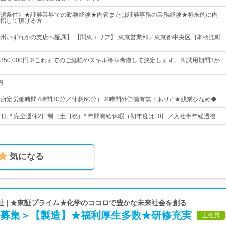
須条件》★証券業界での勤務経験★内管または証券事務の業務経験★将来的に内
指して頂ける方
州いずれかの支店へ配属】 【関東エリア】 東京営業部／東京都中央区日本橋兜町
0円～350,000円※これまでのご経験やスキル等を考慮して決定します。※試用期間3か
円
0（所定労働時間7時間30分／休憩60分）※時間外労働有無：あり# ★残業少なめ◆…
0日》* 完全週休2日制（土日祝）* 年間有給休暇（初年度は10日／入社半年経過後…
気になる
社 | ★東証プライム★化学のココロで豊かな未来社会を創る
者募集＞【製造】★福利厚生多数★研修充実
正社員