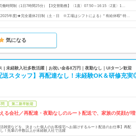
働時間制（1日7時間25分）【3交替勤務】〈1直〉07:50～16:15〈2直〉1…
(2025年度)★完全週休2日制（土・日 ※工場はシフトによる）* 有給休暇* 特…
気になる
 | 未経験入社多数活躍｜お祝い金各8万円｜夜勤なし｜UIターン歓迎
配送スタッフ】再配達なし！未経験OK＆研修充実
不問
第二新卒歓迎
える会社／再配達・夜勤なしのルート配送で、家族の笑顔が増
活雑貨などを、決まった個人のお客様宅へお届けするルート配送のお仕事】再配
し！先輩の半数以上が未経験入社で活躍