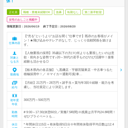
休！
正社員
職種・業種未経験OK
急募
転勤なし
第二新卒歓迎
女性のおしごと掲載中
情報更新日：2026/06/19
終了予定日：
2026/08/20
【“売る”というより“お話を聞く”仕事です】既存のお客様がメイ
ン！★飛び込みやテレアポなしで、じっくり信頼関係を築けま
仕事内容
す。
【人物重視の採用】35歳以下の方(※)何よりも重視したいのは意
欲・前向きな姿勢です♪20～30代の若手ものびのび活躍中！接客
対象と
経験も活かせる◎
なる方
【栃木県内の各店舗】 ＼黒磯店・宇都宮陽東店・中古車つるた
積極採用中！／ ※マイカー通勤可(駐車…
勤務地
【月給】21万円～28万円＋諸手当＋賞与年3回※経験・能力を考
慮し、当社規定により決定します。
給与
300万円～500万円
初年度
年収
# 9:00～17:30(休憩60分／実働7.5時間)※残業は月平均24.8時間！
勤務
時間
ぜひプライベートも…
* 年間休日115日＋有休取得5日分※年間有休取得平均日数は12.4
休日