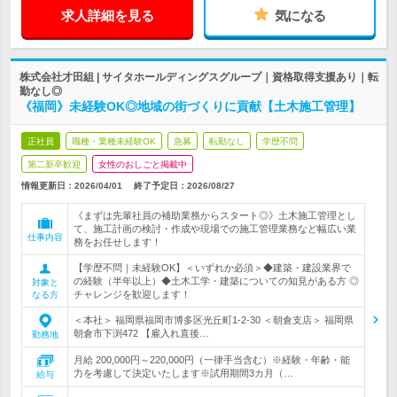
求人詳細を見る
気になる
株式会社才田組 | サイタホールディングスグループ｜資格取得支援あり｜転
勤なし◎
《福岡》未経験OK◎地域の街づくりに貢献【土木施工管理】
正社員
職種・業種未経験OK
急募
転勤なし
学歴不問
第二新卒歓迎
女性のおしごと掲載中
情報更新日：2026/04/01
終了予定日：
2026/08/27
《まずは先輩社員の補助業務からスタート◎》土木施工管理とし
て、施工計画の検討・作成や現場での施工管理業務など幅広い業
仕事内容
務をお任せします！
【学歴不問｜未経験OK】＜いずれか必須＞◆建築・建設業界で
の経験（半年以上）◆土木工学・建築についての知見がある方 ◎
対象と
チャレンジを歓迎します！
なる方
＜本社＞ 福岡県福岡市博多区光丘町1-2-30 ＜朝倉支店＞ 福岡県
朝倉市下渕472 【雇入れ直後…
勤務地
月給 200,000円～220,000円（一律手当含む）※経験・年齢・能
力を考慮して決定いたします※試用期間3カ月（…
給与