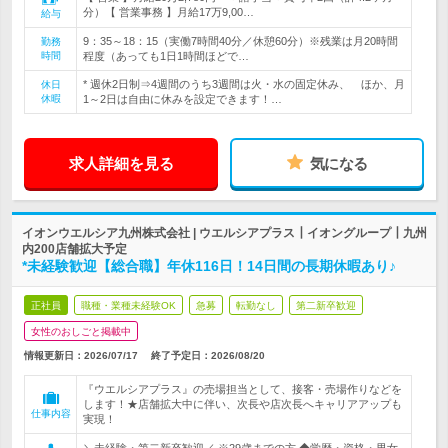
分）【 営業事務 】月給17万9,00…
給与
9：35～18：15（実働7時間40分／休憩60分）※残業は月20時間
勤務
時間
程度（あっても1日1時間ほどで…
* 週休2日制⇒4週間のうち3週間は火・水の固定休み、 ほか、月
休日
休暇
1～2日は自由に休みを設定できます！…
求人詳細を見る
気になる
イオンウエルシア九州株式会社 | ウエルシアプラス┃イオングループ┃九州
内200店舗拡大予定
*未経験歓迎【総合職】年休116日！14日間の長期休暇あり♪
正社員
職種・業種未経験OK
急募
転勤なし
第二新卒歓迎
女性のおしごと掲載中
情報更新日：2026/07/17
終了予定日：
2026/08/20
『ウエルシアプラス』の売場担当として、接客・売場作りなどを
します！★店舗拡大中に伴い、次長や店次長へキャリアアップも
仕事内容
実現！
＼未経験・第二新卒歓迎／ ※29歳までの方 ◆学歴・資格・男女