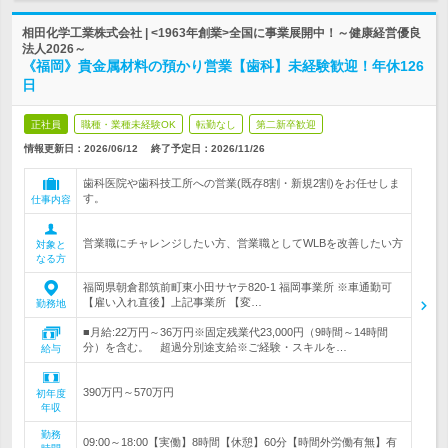
相田化学工業株式会社 | <1963年創業>全国に事業展開中！～健康経営優良
法人2026～
《福岡》貴金属材料の預かり営業【歯科】未経験歓迎！年休126
日
正社員
職種・業種未経験OK
転勤なし
第二新卒歓迎
情報更新日：2026/06/12
終了予定日：
2026/11/26
歯科医院や歯科技工所への営業(既存8割・新規2割)をお任せしま
す。
仕事内容
営業職にチャレンジしたい方、営業職としてWLBを改善したい方
対象と
なる方
福岡県朝倉郡筑前町東小田サヤテ820-1 福岡事業所 ※車通勤可
【雇い入れ直後】上記事業所 【変…
勤務地
■月給:22万円～36万円※固定残業代23,000円（9時間～14時間
分）を含む。 超過分別途支給※ご経験・スキルを…
給与
390万円～570万円
初年度
年収
勤務
09:00～18:00【実働】8時間【休憩】60分【時間外労働有無】有