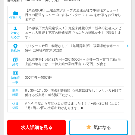
情報更新日：2026/07/31
終了予定日：
2026/10/15
【未経験OK】上場企業グループの運送会社で事務職デビュー！
日々の配送をスムーズにするバックオフィスのお仕事をお任せし
仕事内容
ます◎
【35歳以下の方限定求人！】完全未経験◇第二新卒◇社会人デビ
ューも大歓迎！充実の研修制度であなたの挑戦を全力で応援しま
対象と
す♪
なる方
＼UIターン歓迎・転勤なし／ 《九州営業所》 福岡県朝倉市一木
59-4 ESR福岡甘木DC2階
勤務地
【配車事務】月給21万円～26万5000円＋各種手当＋賞与年2回※
上記の給与には、一律支給の業種手当（2万円）が含ま…
給与
300万円～400万円
初年度
年収
8：30～17：30（実働7.5時間）☆残業ほぼなし！メリハリ付けて
勤務
時間
働ける残業月10時間以下だから、…
# ＼今年度から年間休日が増えました！！／■週休2日制（土日）
休日
休暇
└月1回～2回の土曜出勤があります。■…
求人詳細を見る
気になる