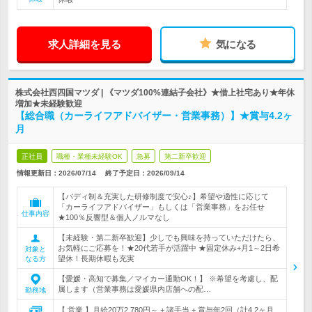
求人詳細を見る
気になる
株式会社西四国マツダ | 《マツダ100%連結子会社》★借上社宅あり★年休
増加★未経験歓迎
【総合職（カーライフアドバイザー・営業事務）】★賞与4.2ヶ
月
正社員
職種・業種未経験OK
急募
第二新卒歓迎
情報更新日：2026/07/14
終了予定日：
2026/09/14
【バディ制＆充実した研修制度で安心♪】希望や適性に応じて
「カーライフアドバイザー」もしくは「営業事務」をお任せ
仕事内容
★100％反響型＆個人ノルマなし
【未経験・第二新卒歓迎】少しでも興味を持っていただけたら、
お気軽にご応募を！★20代若手が活躍中 ★固定休み+月1～2日希
対象と
望休！長期休暇も充実
なる方
【愛媛・高知で募集／マイカー通勤OK！】 ※希望を考慮し、配
属します（営業事務は愛媛県内店舗への配…
勤務地
【 営業 】月給20万2,780円～ + 諸手当 + 賞与年2回（計4.2ヶ月