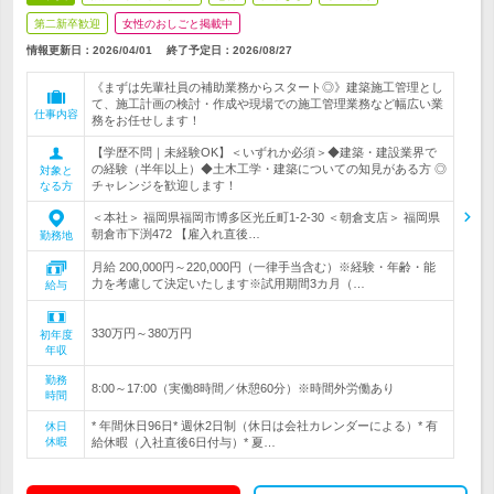
第二新卒歓迎
女性のおしごと掲載中
情報更新日：2026/04/01
終了予定日：
2026/08/27
《まずは先輩社員の補助業務からスタート◎》建築施工管理とし
て、施工計画の検討・作成や現場での施工管理業務など幅広い業
仕事内容
務をお任せします！
【学歴不問｜未経験OK】＜いずれか必須＞◆建築・建設業界で
の経験（半年以上）◆土木工学・建築についての知見がある方 ◎
対象と
チャレンジを歓迎します！
なる方
＜本社＞ 福岡県福岡市博多区光丘町1-2-30 ＜朝倉支店＞ 福岡県
朝倉市下渕472 【雇入れ直後…
勤務地
月給 200,000円～220,000円（一律手当含む）※経験・年齢・能
力を考慮して決定いたします※試用期間3カ月（…
給与
330万円～380万円
初年度
年収
勤務
8:00～17:00（実働8時間／休憩60分）※時間外労働あり
時間
* 年間休日96日* 週休2日制（休日は会社カレンダーによる）* 有
休日
休暇
給休暇（入社直後6日付与）* 夏…