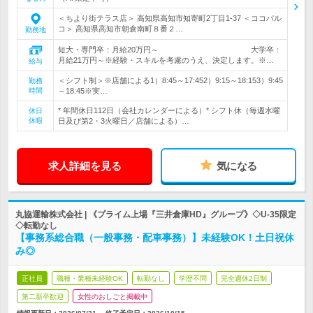
＜ちより街テラス店＞ 高知県高知市知寄町2丁目1-37 ＜ココパル
コ＞ 高知県高知市朝倉南町８番２…
勤務地
短大・専門卒：月給20万円～ 大学卒：
月給21万円～※経験・スキルを考慮のうえ、決定します。※…
給与
＜シフト制＞※店舗による1）8:45～17:452）9:15～18:153）9:45
勤務
時間
～18:45※実…
* 年間休日112日（会社カレンダーによる）* シフト休（毎週水曜
休日
休暇
日及び第2・3火曜日／店舗による）…
求人詳細を見る
気になる
丸協運輸株式会社 | 《プライム上場『三井倉庫HD』グループ》◇U-35限定
◇転勤なし
【事務系総合職（一般事務・配車事務）】未経験OK！土日祝休
み◎
正社員
職種・業種未経験OK
転勤なし
学歴不問
完全週休2日制
第二新卒歓迎
女性のおしごと掲載中