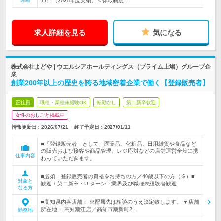
休暇
11日（2025年度実績）＜休暇制度…
求人詳細を見る
気になる
株式会社よどや | ウエルシアホールディングス（プライム上場）グループ企
業
創業200年以上の歴史を誇る地域密着企業で働く【登録販売者】
正社員
職種・業種未経験OK
転勤なし
第二新卒歓迎
女性のおしごと掲載中
情報更新日：2026/07/21
終了予定日：
2027/01/11
■「登録販売者」として、医薬品、化粧品、日用雑貨や食品など
の販売および接客や商品管理、レジ応対などの店舗運営全般に携
仕事内容
わっていただきます。
■必須：登録販売者の資格をお持ちの方／40歳以下の方（※）■
対象と
歓迎：第二新卒・UIターン・業界及び職種未経験者歓迎
なる方
■高知県内各店舗： ※配属先は相談のうえ決定致します。 ▼店舗
所在地： 高知潮江店／高知市潮新町2…
勤務地