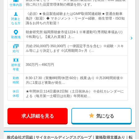
得に向けた品質管理体制の構築を担います。
仕事内容
《必須》■ 食品製造経験またはGMP取得関連経験 ■ 普通自動車
免許《歓迎》◆ マネジメント・リーダー経験、衛生管理・ISO知
対象と
識をお持ちの方歓迎！
なる方
朝倉研究所:福岡県朝倉市堤1224-1 ※車通勤可(専用駐車場あり)
※転勤なし 【雇入れ直後】上…
勤務地
月給:250,000円-350,000円（一律固定手当を含む）※経験・スキ
ル等により決定します ※試用期間:3ヶ月（…
給与
350万円～490万円
初年度
年収
8:30-17:30（実働8時間/休憩:60分）残業:あり ※月20時間前後※
勤務
時間
月に1度ほど夜勤が発生…
★年間休日:114日週休2日制（土日祝休み） ※会社カレンダーに
休日
休暇
よる（毎月第一土曜日は出勤）年間有給…
求人詳細を見る
気になる
株式会社才田組 | サイタホールディングスグループ｜資格取得支援あり｜転