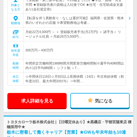
不問 ★登録販売者の資格は入社後でOK ★社宅・住宅助成金支援
対象と
あり(会社規定有)
なる方
【転居を伴う異動有り・なしは選択可能】 福岡県・佐賀県・熊本
県のいずれかの店舗 ※希望勤務地は考慮…
勤務地
月給22万4,000円 ～ ＋ 登録販売者手当(月2万円) ＋ 諸手当＜ リ
ージョナル社員 ＞月給26万3,500円…
給与
300万円～430万円
初年度
年収
年間所定労働時間1988時間月間変形労働時間制※週平均40時間以
勤務
時間
内※1日平均8時間＜ シフト制 ＞7…
☆年間休日116日☆月8日以上長期休暇（14日）年次有給休暇（初
休日
休暇
年度10日、最大年間20付与）⇒年間…
求人詳細を見る
気になる
トヨタカローラ栃木株式会社 | 【日曜定休あり】★黒磯店・宇都宮陽東店 積
極採用中★
栃木に密着して働くキャリア【営業】★GWも年末年始も10連