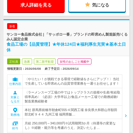
求人詳細を見る
気になる
新着
サンヨー食品株式会社 | 「サッポロ一番」ブランドの即席めん製造販売/くる
みん認定企業
食品工場の【品質管理】★年休124日★福利厚生充実★基本土日
休
正社員
急募
第二新卒歓迎
女性のおしごと掲載中
情報更新日：2026/06/08
終了予定日：
2026/09/14
〈やりたい！が挑戦できる環境で経験値をさらにアップ！〉当社
で生産している即席めんの品質管理業務を一通りお任せします！
仕事内容
〈ラーメンスープ工場の中ではトップクラスの規模や生産/有給取
得率高め〉《必須》大学卒以上/食品メーカー工場での勤務経験/
対象と
製造業務経験者
なる方
本社 群馬県前橋市朝倉町555-4 関西工場 奈良県大和郡山市額田
部北町９４４ 九州工場 福岡県飯…
勤務地
月給 250,000円～340,000円※試用期間3か月（待遇等の変更な
し）※経験・能力等を考慮のうえ、決定いたしま…
給与