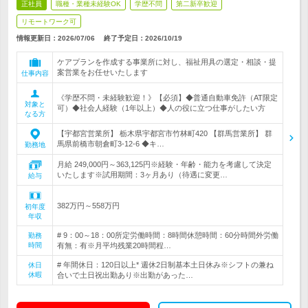
正社員
職種・業種未経験OK
学歴不問
第二新卒歓迎
リモートワーク可
情報更新日：2026/07/06
終了予定日：
2026/10/19
ケアプランを作成する事業所に対し、福祉用具の選定・相談・提
案営業をお任せいたします
仕事内容
《学歴不問・未経験歓迎！》【必須】◆普通自動車免許（AT限定
対象と
可）◆社会人経験（1年以上）◆人の役に立つ仕事がしたい方
なる方
【宇都宮営業所】 栃木県宇都宮市竹林町420 【群馬営業所】 群
馬県前橋市朝倉町3-12-6 ◆キ…
勤務地
月給 249,000円～363,125円※経験・年齢・能力を考慮して決定
いたします※試用期間：3ヶ月あり（待遇に変更…
給与
382万円～558万円
初年度
年収
# 9：00～18：00所定労働時間：8時間休憩時間：60分時間外労働
勤務
時間
有無：有※月平均残業20時間程…
# 年間休日：120日以上* 週休2日制基本土日休み※シフトの兼ね
休日
休暇
合いで土日祝出勤あり※出勤があった…