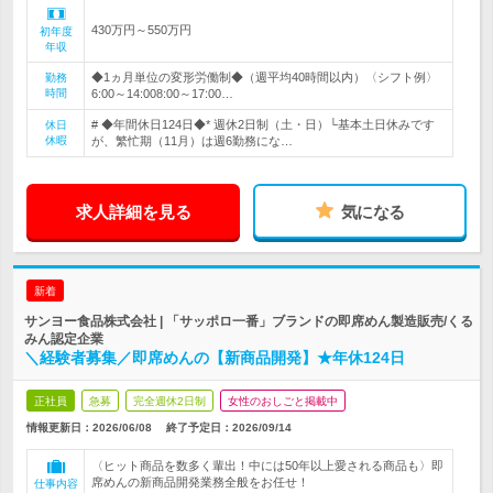
430万円～550万円
初年度
年収
◆1ヵ月単位の変形労働制◆（週平均40時間以内）〈シフト例〉
勤務
時間
6:00～14:008:00～17:00…
# ◆年間休日124日◆* 週休2日制（土・日）└基本土日休みです
休日
休暇
が、繁忙期（11月）は週6勤務にな…
求人詳細を見る
気になる
新着
サンヨー食品株式会社 | 「サッポロ一番」ブランドの即席めん製造販売/くる
みん認定企業
＼経験者募集／即席めんの【新商品開発】★年休124日
正社員
急募
完全週休2日制
女性のおしごと掲載中
情報更新日：2026/06/08
終了予定日：
2026/09/14
〈ヒット商品を数多く輩出！中には50年以上愛される商品も〉即
席めんの新商品開発業務全般をお任せ！
仕事内容