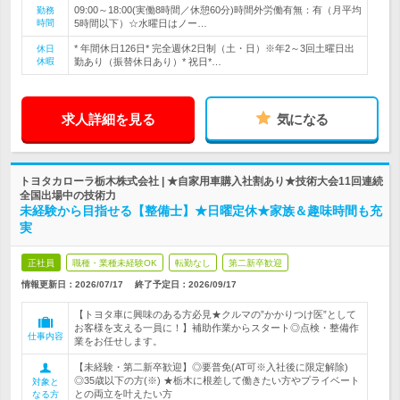
09:00～18:00(実働8時間／休憩60分)時間外労働有無：有（月平均
勤務
時間
5時間以下）☆水曜日はノー…
* 年間休日126日* 完全週休2日制（土・日）※年2～3回土曜日出
休日
休暇
勤あり（振替休日あり）* 祝日*…
求人詳細を見る
気になる
トヨタカローラ栃木株式会社 | ★自家用車購入社割あり★技術大会11回連続
全国出場中の技術力
未経験から目指せる【整備士】★日曜定休★家族＆趣味時間も充
実
正社員
職種・業種未経験OK
転勤なし
第二新卒歓迎
情報更新日：2026/07/17
終了予定日：
2026/09/17
【トヨタ車に興味のある方必見★クルマの”かかりつけ医”として
お客様を支える一員に！】補助作業からスタート◎点検・整備作
仕事内容
業をお任せします。
【未経験・第二新卒歓迎】◎要普免(AT可※入社後に限定解除)
◎35歳以下の方(※) ★栃木に根差して働きたい方やプライベート
対象と
との両立を叶えたい方
なる方