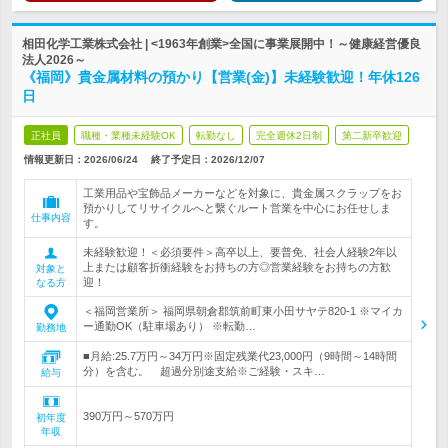
相田化学工業株式会社 | <1963年創業>全国に事業展開中！～健康経営優良
法人2026～
《福岡》貴金属材料の預かり【営業(金)】未経験歓迎！年休126
日
正社員
職種・業種未経験OK
転勤なし
完全週休2日制
第二新卒歓迎
情報更新日：2026/06/24
終了予定日：
2026/12/07
工業用品や宝飾品メーカーなどを対象に、貴金属スクラップをお
預かりしてリサイクルへと繋ぐルート営業を中心にお任せしま
仕事内容
す。
未経験歓迎！＜必須要件＞高卒以上、要普免、社会人経験2年以
上または顧客折衝経験をお持ちの方◎営業経験をお持ちの方歓
対象と
迎！
なる方
＜福岡営業所＞ 福岡県朝倉郡筑前町東小田サヤテ820-1 ※マイカ
ー通勤OK（駐車場あり） ※転勤…
勤務地
■月給:25.7万円～34万円※固定残業代23,000円（9時間～14時間
分）を含む。 超過分別途支給※ご経験・スキ…
給与
390万円～570万円
初年度
年収