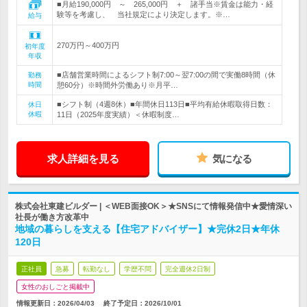
■月給190,000円 ～ 265,000円 ＋ 諸手当※賃金は能力・経
験等を考慮し、 当社規定により決定します。※…
給与
270万円～400万円
初年度
年収
■店舗営業時間によるシフト制7:00～翌7:00の間で実働8時間（休
勤務
時間
憩60分）※時間外労働あり※月平…
■シフト制（4週8休）■年間休日113日■平均有給休暇取得日数：
休日
休暇
11日（2025年度実績）＜休暇制度…
求人詳細を見る
気になる
株式会社東建ビルダー | ＜WEB面接OK＞★SNSにて情報発信中★愛情深い
社長が働き方改革中
地域の暮らしを支える【住宅アドバイザー】★完休2日★年休
120日
正社員
急募
転勤なし
学歴不問
完全週休2日制
女性のおしごと掲載中
情報更新日：2026/04/03
終了予定日：
2026/10/01