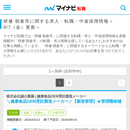
研修 朝倉市に関する求人・転職・中途採用情報＜
8/7（金）更新＞
マイナビ転職では「研修 朝倉市」に関連する転職・求人・中途採用情報を多数
掲載中!「研修 朝倉市」の転職・求人情報を探しているあなたにおすすめのお
仕事を掲載しています。「研修 朝倉市」に関連するキーワードからも転職・求
人情報をお探しいただけるので、あなたにぴったりのお仕事を見つけてみてく
ださい!
1～50件 (全97件中)
1
2
株式会社誠心製薬 | 健康食品OEM受託製造メーカー
＼健康食品OEM受託製造メーカー／【製造管理】★管理職候補
正社員
急募
転勤なし
学歴不問
情報更新日：2026/03/13
終了予定日：
2026/09/10
新設工場でゼリー・ペースト製品の製造部門を統括！GMP認証取