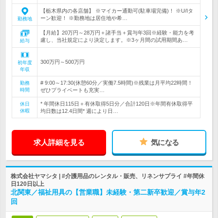
【栃木県内の各店舗】 ※マイカー通勤可(駐車場完備)！ ※U/Iタ
ーン歓迎！ ※勤務地は居住地や希…
勤務地
【月給】20万円～28万円＋諸手当＋賞与年3回※経験・能力を考
慮し、当社規定により決定します。※3ヶ月間の試用期間あ…
給与
300万円～500万円
初年度
年収
# 9:00～17:30(休憩60分／実働7.5時間)※残業は月平均22時間！
勤務
時間
ぜひプライベートも充実…
* 年間休日115日＋有休取得5日分／合計120日※年間有休取得平
休日
休暇
均日数は12.4日間* 週により日…
求人詳細を見る
気になる
株式会社ヤマシタ | #介護用品のレンタル・販売、リネンサプライ #年間休
日120日以上
北関東／福祉用具の【営業職】未経験・第二新卒歓迎／賞与年2
回