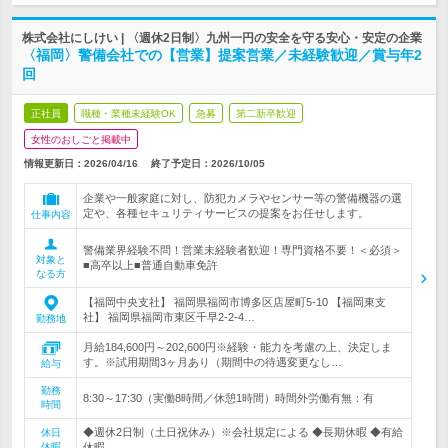
株式会社にしけい | 〈週休2日制〉九州一円の安全を守る安心・安定の企業
〈福岡〉警備会社での【営業】提案営業／未経験歓迎／賞与年2
回
正社員
職種・業種未経験OK
急募
第二新卒歓迎
女性のおしごと掲載中
情報更新日：2026/04/16
終了予定日：
2026/10/05
企業や一般家庭に対し、防犯カメラやセンサー等の警備機器の選
定や、各種セキュリティサービスの提案をお任せします。
仕事内容
警備業界経験不問！営業未経験者歓迎！専門資格不要！＜必須＞
対象と
■高卒以上■普通自動車免許
なる方
【福岡中央支社】 福岡県福岡市博多区店屋町5-10 【福岡東支
社】 福岡県福岡市東区千早2-2-4…
勤務地
月給184,600円～202,600円※経験・能力を考慮の上、決定しま
す。※試用期間3ヶ月あり（期間中の待遇変更なし…
給与
勤務
8:30～17:30（実働8時間／休憩1時間）時間外労働有無：有
時間
◆週休2日制（土日祝休み）※会社規定による ◆長期休暇 ◆有給
休日
休暇
休暇