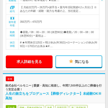
ー通勤OK／駐車場あり ★朝倉…
勤務地
【 月給22万円～26万円+諸手当＋賞与年2回(実績4.2ヶ月分) 】※
あなたの年齢・経験・能力を考慮の上、当社規定…
給与
350万円～470万円
初年度
年収
◆昼勤／08：00～20：00 (休憩90分)◆夜勤／20：00～08：00
勤務
時間
(休憩90分)＊最初は…
# ★年間休日125日＋明け休み(年36日)+ローテーションの休み(年
休日
休暇
9日)⇒170日のお休み★# …
求人詳細を見る
気になる
新着
株式会社ベルモニー | 愛媛・高知に根差し、年間7,500件以上のご葬儀を行
う安定企業！
人生の旅立ちをプロデュース【葬祭ディレクター】未経験OK※
高知
正社員
職種・業種未経験OK
急募
学歴不問
第二新卒歓迎