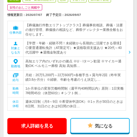
女性のおしごと掲載中
情報更新日：2026/07/07
終了予定日：
2026/09/07
【葬儀施行件数エリアトップクラス】葬儀事前相談、葬儀・法要
の進行管理、葬儀後の相談など、葬祭ディレクター業務全般をお
仕事内容
任せします。
【学歴・年齢・経験不問！未経験から長期的に活躍できる環境】
◎要普通運転免許（AT限定可）★資格取得支援あり ★20代～40
対象と
代活躍中 ★退職金制度あり
なる方
高知エリア内のいずれかの拠点 ※U・Iターン歓迎 ※マイカー通
勤OK ベルモニー葬祭 高知 高知県…
勤務地
月給：20万5,200円～22万600円+各種手当＋賞与年2回（昨年実
績3.8か月分）※経験、年齢を考慮のうえ決定し…
給与
1か月単位の変形労働時間制（週平均40時間以内）原則：1日実働
勤務
時間
7時間45分（休憩60分）# シフト例…
週休2日制（月8～9日 ※希望休申請OK）※1ヶ月が30日のときは
休日
休暇
8日間、31日のときは9日間の休日…
求人詳細を見る
気になる