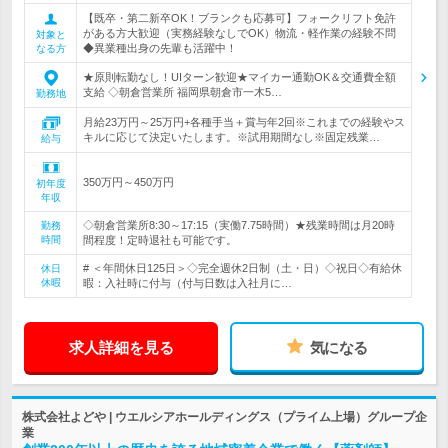
【既卒・第二新卒OK！ブランクも応募可】フォークリフト免許
がある方大歓迎（実務経験なしでOK）物流・軽作業の経験不問
対象と
◆異業種出身の先輩も活躍中！
なる方
★原則転勤なし！UIターン歓迎★マイカー通勤OK＆交通費全額
支給 ◇朝倉営業所 福岡県朝倉市一木5…
勤務地
月給23万円～25万円+各種手当＋賞与年2回※これまでの経験やス
キルに応じて決定いたします。※試用期間なし※固定残業…
給与
350万円～450万円
初年度
年収
◇朝倉営業所8:30～17:15（実働7.75時間）★残業時間は月20時
勤務
時間
間程度！定時退社も可能です。
# ＜年間休日125日＞◇完全週休2日制（土・日）◇祝日◇有給休
休日
休暇
暇：入社時に付与（付与日数は入社月に…
求人詳細を見る
気になる
株式会社よどや | ウエルシアホールディングス（プライム上場）グループ企
業