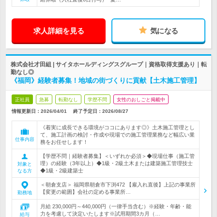
求人詳細を見る
気になる
株式会社才田組 | サイタホールディングスグループ｜資格取得支援あり｜転
勤なし◎
《福岡》経験者募集！地域の街づくりに貢献【土木施工管理】
正社員
急募
転勤なし
学歴不問
女性のおしごと掲載中
情報更新日：2026/04/01
終了予定日：
2026/08/27
《着実に成長できる環境がココにあります◎》土木施工管理とし
て、施工計画の検討・作成や現場での施工管理業務など幅広い業
仕事内容
務をお任せします！
【学歴不問｜経験者募集】＜いずれか必須＞◆現場仕事（施工管
理）の経験（3年以上）◆1級・2級土木または建築施工管理技士
対象と
◆1級・2級建築士
なる方
＜朝倉支店＞ 福岡県朝倉市下渕472 【雇入れ直後】上記の事業所
【変更の範囲】会社の定める事業所…
勤務地
月給 230,000円～440,000円（一律手当含む）※経験・年齢・能
力を考慮して決定いたします※試用期間3カ月（…
給与