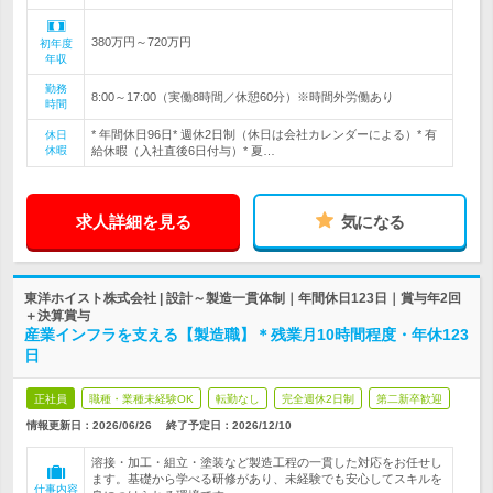
380万円～720万円
初年度
年収
勤務
8:00～17:00（実働8時間／休憩60分）※時間外労働あり
時間
* 年間休日96日* 週休2日制（休日は会社カレンダーによる）* 有
休日
休暇
給休暇（入社直後6日付与）* 夏…
求人詳細を見る
気になる
東洋ホイスト株式会社 | 設計～製造一貫体制｜年間休日123日｜賞与年2回
＋決算賞与
産業インフラを支える【製造職】＊残業月10時間程度・年休123
日
正社員
職種・業種未経験OK
転勤なし
完全週休2日制
第二新卒歓迎
情報更新日：2026/06/26
終了予定日：
2026/12/10
溶接・加工・組立・塗装など製造工程の一貫した対応をお任せし
ます。基礎から学べる研修があり、未経験でも安心してスキルを
仕事内容