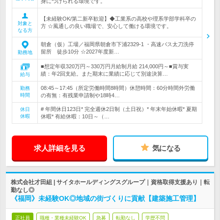
身につけられる環境です。
【未経験OK/第二新卒歓迎】◆工業系の高校や理系学部学科卒の
対象と
方 ☆風通しの良い職場で、安心して働ける環境です。
なる方
朝倉（仮）工場／福岡県朝倉市下浦2329-1 ・高速バス太刀洗停
留所 徒歩10分 ☆2027年度新…
勤務地
■想定年収320万円～330万円月給制月給 214,000円～■賞与実
績：年2回支給。また期末に業績に応じて別途決算…
給与
08:45～17:45（所定労働時間8時間）休憩時間：60分時間外労働
勤務
時間
の有無：有残業申請制や18時4…
# 年間休日123日* 完全週休2日制（土日祝）* 年末年始休暇* 夏期
休日
休暇
休暇* 有給休暇：10日～（…
求人詳細を見る
気になる
株式会社才田組 | サイタホールディングスグループ｜資格取得支援あり｜転
勤なし◎
《福岡》未経験OK◎地域の街づくりに貢献【建築施工管理】
正社員
職種・業種未経験OK
急募
転勤なし
学歴不問