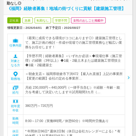
勤なし◎
《福岡》経験者募集！地域の街づくりに貢献【建築施工管理】
正社員
急募
転勤なし
学歴不問
女性のおしごと掲載中
情報更新日：2026/04/01
終了予定日：
2026/08/27
《着実に成長できる環境がココにあります◎》建築施工管理とし
て、施工計画の検討・作成や現場での施工管理業務など幅広い業
仕事内容
務をお任せします！
【学歴不問｜経験者募集】＜いずれか必須＞◆現場仕事（施工管
理）の経験（3年以上）◆1級・2級土木または建築施工管理技士
対象と
◆1級・2級建築士
なる方
＜朝倉支店＞ 福岡県朝倉市下渕472 【雇入れ直後】上記の事業所
【変更の範囲】会社の定める事業所…
勤務地
月給 230,000円～440,000円（一律手当含む）※経験・年齢・能
力を考慮して決定いたします※試用期間3カ月（…
給与
380万円～720万円
初年度
年収
勤務
8:00～17:00（実働8時間／休憩60分）※時間外労働あり
時間
* 年間休日96日* 週休2日制（休日は会社カレンダーによる）* 有
休日
休暇
給休暇（入社直後6日付与）* 夏…