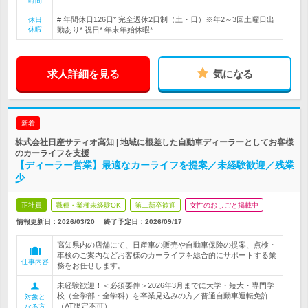
時間
# 年間休日126日* 完全週休2日制（土・日）※年2～3回土曜日出
休日
休暇
勤あり* 祝日* 年末年始休暇*…
求人詳細を見る
気になる
新着
株式会社日産サティオ高知 | 地域に根差した自動車ディーラーとしてお客様
のカーライフを支援
【ディーラー営業】最適なカーライフを提案／未経験歓迎／残業
少
正社員
職種・業種未経験OK
第二新卒歓迎
女性のおしごと掲載中
情報更新日：2026/03/20
終了予定日：
2026/09/17
高知県内の店舗にて、日産車の販売や自動車保険の提案、点検・
車検のご案内などお客様のカーライフを総合的にサポートする業
仕事内容
務をお任せします。
未経験歓迎！＜必須要件＞2026年3月までに大学・短大・専門学
校（全学部・全学科）を卒業見込みの方／普通自動車運転免許
対象と
（AT限定不可）
なる方