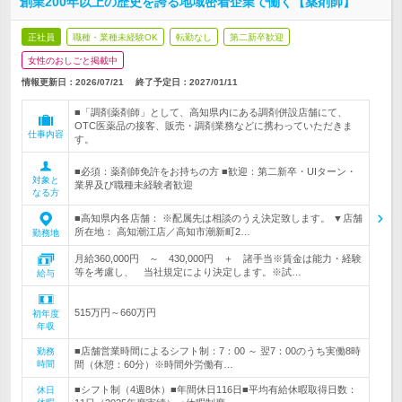
創業200年以上の歴史を誇る地域密着企業で働く【薬剤師】
正社員
職種・業種未経験OK
転勤なし
第二新卒歓迎
女性のおしごと掲載中
情報更新日：2026/07/21
終了予定日：
2027/01/11
■「調剤薬剤師」として、高知県内にある調剤併設店舗にて、
OTC医薬品の接客、販売・調剤業務などに携わっていただきま
仕事内容
す。
■必須：薬剤師免許をお持ちの方 ■歓迎：第二新卒・UIターン・
対象と
業界及び職種未経験者歓迎
なる方
■高知県内各店舗： ※配属先は相談のうえ決定致します。 ▼店舗
所在地： 高知潮江店／高知市潮新町2…
勤務地
月給360,000円 ～ 430,000円 ＋ 諸手当※賃金は能力・経験
等を考慮し、 当社規定により決定します。※試…
給与
515万円～660万円
初年度
年収
■店舗営業時間によるシフト制：7：00 ～ 翌7：00のうち実働8時
勤務
時間
間（休憩：60分）※時間外労働有…
■シフト制（4週8休）■年間休日116日■平均有給休暇取得日数：
休日