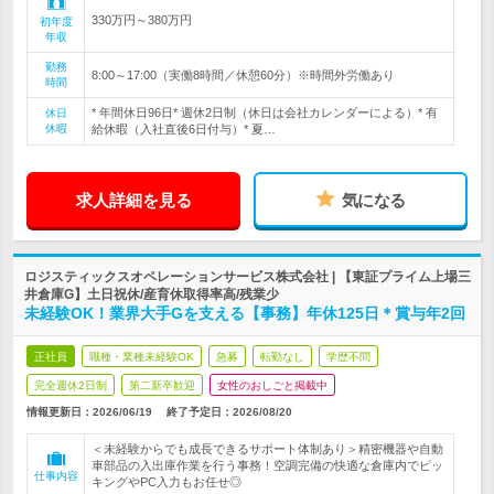
330万円～380万円
初年度
年収
勤務
8:00～17:00（実働8時間／休憩60分）※時間外労働あり
時間
* 年間休日96日* 週休2日制（休日は会社カレンダーによる）* 有
休日
休暇
給休暇（入社直後6日付与）* 夏…
求人詳細を見る
気になる
ロジスティックスオペレーションサービス株式会社 | 【東証プライム上場三
井倉庫G】土日祝休/産育休取得率高/残業少
未経験OK！業界大手Gを支える【事務】年休125日＊賞与年2回
正社員
職種・業種未経験OK
急募
転勤なし
学歴不問
完全週休2日制
第二新卒歓迎
女性のおしごと掲載中
情報更新日：2026/06/19
終了予定日：
2026/08/20
＜未経験からでも成長できるサポート体制あり＞精密機器や自動
車部品の入出庫作業を行う事務！空調完備の快適な倉庫内でピッ
仕事内容
キングやPC入力もお任せ◎