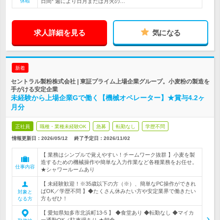
休暇
日間* 週により日月または月火の…
求人詳細を見る
気になる
新着
セントラル製粉株式会社 | 東証プライム上場企業グループ。小麦粉の製造を
手がける安定企業
未経験から上場企業Gで働く【機械オペレーター】★賞与4.2ヶ
月分
正社員
職種・業種未経験OK
急募
転勤なし
学歴不問
情報更新日：2026/05/12
終了予定日：
2026/11/02
【 業務はシンプルで覚えやすい！チームワーク抜群 】小麦を製
造するための機械操作や簡単な入力作業など各種業務をお任せ。
仕事内容
★シャワールームあり
【 未経験歓迎！※35歳以下の方（※）、簡単なPC操作ができれ
ばOK／学歴不問 】◆たくさん休みたい方や安定業界で働きたい
対象と
方もぜひ！
なる方
【 愛知県知多市北浜町13-5 】 ◆食堂あり ◆転勤なし ◆マイカ