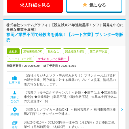
求人詳細を見る
気になる
株式会社システムグラフィ | 【設立以来25年連続黒字！ソフト開発を中心に
多彩な事業を展開】
福岡／業界不問で経験者を募集！【ルート営業】プリンター等販
売
正社員
業種未経験OK
転勤なし
完全週休2日制
第二新卒歓迎
リモートワーク可
女性のおしごと掲載中
情報更新日：2026/05/29
終了予定日：
2026/11/19
【自社オリジナルソフト等の強みあり！】プリンターおよび資材
の販売営業、既存顧客に対する機器のリプレイス提案、消耗品の
仕事内容
販売等をお任せします。
【営業スキルを活かすチャンス】＜必須＞◆高卒以上 ◆普通自動
車免許 ◆営業経験（業界不問／経験年数不問）☆基本土日祝休み
対象と
の完全週休2日制
なる方
【転勤なし／マイカー通勤OK】 ＜福岡営業所＞ 福岡市博多区榎
田2丁目7-14 サンヴュー空港 8…
勤務地
月給243,610円～383,680円※一律手当（月1万円）含む※固定残
業代（月30時間分、43,610円～）含む。…
給与