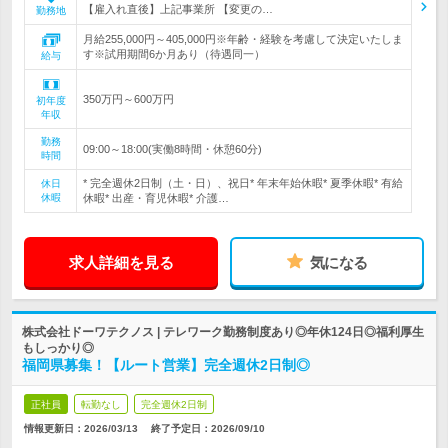
【雇入れ直後】上記事業所 【変更の…
勤務地
月給255,000円～405,000円※年齢・経験を考慮して決定いたしま
す※試用期間6か月あり（待遇同一）
給与
350万円～600万円
初年度
年収
勤務
09:00～18:00(実働8時間・休憩60分)
時間
* 完全週休2日制（土・日）、祝日* 年末年始休暇* 夏季休暇* 有給
休日
休暇
休暇* 出産・育児休暇* 介護…
求人詳細を見る
気になる
株式会社ドーワテクノス | テレワーク勤務制度あり◎年休124日◎福利厚生
もしっかり◎
福岡県募集！【ルート営業】完全週休2日制◎
正社員
転勤なし
完全週休2日制
情報更新日：2026/03/13
終了予定日：
2026/09/10