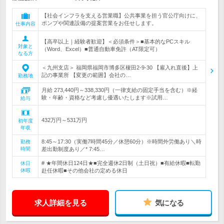
【社会インフラを支える営業職】公共事業を担う官公庁向けに、
ポンプや関連設備の提案営業をお任せします。
仕事内容
【高卒以上｜経験者歓迎】＜必須条件＞■基本的なPCスキル
対象と
（Word、Excel）■普通自動車免許（AT限定可）
なる方
＜九州支店＞ 福岡県福岡市博多区榎田2-9-30 【雇入れ直後】上
記の事業所 【変更の範囲】会社の…
勤務地
月給 273,440円～338,330円（一律支給の固定手当を含む）※経
験・年齢・資格など考慮し優遇いたします※試用…
給与
432万円～531万円
初年度
年収
8:45～17:30（実働7時間45分／休憩60分）※時間外労働あり＼時
勤務
時間
差出勤制度あり／* 7:45…
# ★年間休日124日★■完全週休2日制（土日祝）■有給休暇■転勤
休日
休暇
赴任休暇■その他会社の定める休日
求人詳細を見る
気になる