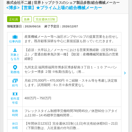
株式会社不二越 | 世界トップクラスのシェア製品多数/総合機械メーカー
<博多>【営業】★プライム上場の総合機械メーカー
正社員
急募
完全週休2日制
情報更新日：2026/06/16
終了予定日：
2026/12/07
産業機械メーカー等へ油圧ポンプやバルブの提案営業をお任せし
ます。既存顧客深耕を中心に新規拡販も担っていただきます。
仕事内容
【必須：大卒以上／メーカーにおける営業実務経験（目安5年以
上）／普通自動車免許第一種】【歓迎：産機機械関連製品の営業
対象と
経験】
なる方
九州支店:福岡県福岡市博多区博多駅南３丁目１－１０ アーバン
センター博多 ２階 ※転勤当面なし（将…
勤務地
月給:270,000円～470,000円 ※ご経験・スキル等を考慮し決定致
します。試用期間：6ヶ月※条件変更なし
給与
400万円～750万円
初年度
年収
フレックスタイム制標準労働時間7時間45分／休憩60分コアタイ
勤務
時間
ム11:00～14:45標準労働時間帯…
【年間休日123日】完全週休2日制 (土日)年次有給休暇9日～21日
休日
休暇
（下限日数は、入社直後の付与日数…