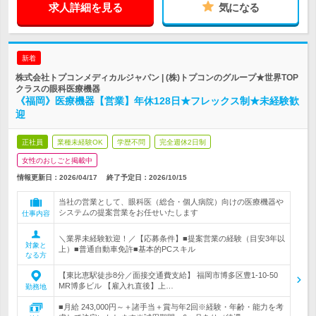
求人詳細を見る
気になる
新着
株式会社トプコンメディカルジャパン | (株)トプコンのグループ★世界TOP
クラスの眼科医療機器
《福岡》医療機器【営業】年休128日★フレックス制★未経験歓
迎
正社員
業種未経験OK
学歴不問
完全週休2日制
女性のおしごと掲載中
情報更新日：2026/04/17
終了予定日：
2026/10/15
当社の営業として、眼科医（総合・個人病院）向けの医療機器や
システムの提案営業をお任せいたします
仕事内容
＼業界未経験歓迎！／【応募条件】■提案営業の経験（目安3年以
対象と
上）■普通自動車免許■基本的PCスキル
なる方
【東比恵駅徒歩8分／面接交通費支給】 福岡市博多区豊1-10-50
MR博多ビル 【雇入れ直後】上…
勤務地
■月給 243,000円～＋諸手当＋賞与年2回※経験・年齢・能力を考