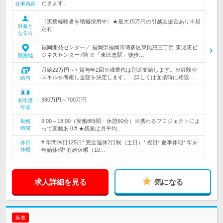
だきます。
仕事内容
〈実務経験者を積極採用中〉★最大15万円の引越支援金あり※規
対象と
定有
なる方
福岡開発センター／ 福岡県福岡市博多区東比恵三丁目 東比恵ビ
ジネスセンター7階 ※「東比恵駅」徒歩…
勤務地
月給22万円～+ 賞与年2回※残業代は別途支給します。※経験や
スキルを考慮し金額を決定します。 詳しくは面接時に相談…
給与
380万円～700万円
初年度
年収
9:00～18:00（実働8時間・休憩60分）※携わるプロジェクトによ
勤務
時間
って変動あり# ★残業は月平均…
# 年間休日125日* 完全週休2日制（土日）* 祝日* 夏季休暇* 年末
休日
休暇
年始休暇* 有給休暇（10…
求人詳細を見る
気になる
新着