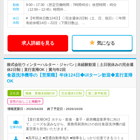
9:00～17:30 （所定労働時間：7時間45分）休憩時間：45分
勤務
時間
（12:00～12:45）時間外…
# 【年間休日数124日】◇完全週休2日制（土、日、祝日）◇年間
休日
休暇
有給休暇14日～22日（下限日数は、…
求人詳細を見る
気になる
株式会社ウィンターハルター・ジャパン | 未経験歓迎｜土日祝休みの完全週
休2日制｜直行直帰OK｜賞与年2回
食器洗浄機等の【営業職】年休124日◆UIターン歓迎◆直行直帰
OK
正社員
職種・業種未経験OK
完全週休2日制
第二新卒歓迎
女性のおしごと掲載中
情報更新日：2026/04/28
終了予定日：
2026/10/26
【直行直帰OK】ホテル・飲食・菓子・厨房機器業界等に向け
て、ニーズを汲みながら、業務用厨房向けの自社食器洗浄機の提
仕事内容
案営業を担当いただきます。
■高卒以上 ■普通自動車免許 ■物事をしっかり伝達できるコミュ