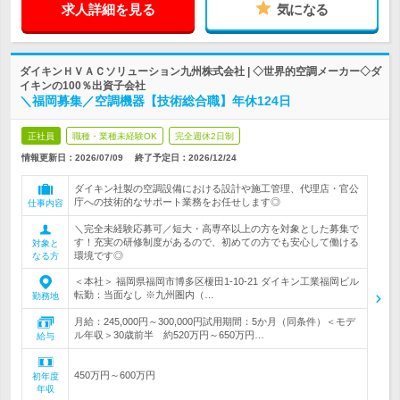
求人詳細を見る
気になる
ダイキンＨＶＡＣソリューション九州株式会社 | ◇世界的空調メーカー◇ダ
イキンの100％出資子会社
＼福岡募集／空調機器【技術総合職】年休124日
正社員
職種・業種未経験OK
完全週休2日制
情報更新日：2026/07/09
終了予定日：
2026/12/24
ダイキン社製の空調設備における設計や施工管理、代理店・官公
庁への技術的なサポート業務をお任せします◎
仕事内容
＼完全未経験応募可／短大・高専卒以上の方を対象とした募集で
す！充実の研修制度があるので、初めての方でも安心して働ける
対象と
環境です◎
なる方
＜本社＞ 福岡県福岡市博多区榎田1-10-21 ダイキン工業福岡ビル
転勤：当面なし ※九州圏内（…
勤務地
月給：245,000円～300,000円試用期間：5か月（同条件）＜モデ
ル年収＞30歳前半 約520万円～650万円…
給与
450万円～600万円
初年度
年収