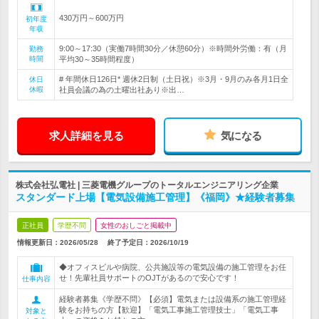
430万円～600万円
初年度
年収
9:00～17:30（実働7時間30分／休憩60分）※時間外労働：有（月
勤務
時間
平均30～35時間程度）
# 年間休日126日* 週休2日制（土日祝）※3月・9月のみ各月1日全
休日
休暇
社員会議の為の土曜出社あり※出…
求人詳細を見る
気になる
株式会社弘電社 | 三菱電機グループのトータルエンジニアリング企業
スタンダード上場【電気設備施工管理】《福岡》★経験者募集
正社員
学歴不問
女性のおしごと掲載中
情報更新日：2026/05/28
終了予定日：
2026/10/19
◆オフィスビルや病院、公共施設等の電気設備の施工管理をお任
せ！先輩社員サポートのOJTがあるので安心です！
仕事内容
経験者募集《学歴不問》【必須】電気または設備系の施工管理経
験をお持ちの方【歓迎】「電気工事施工管理技士」「電気工事
対象と