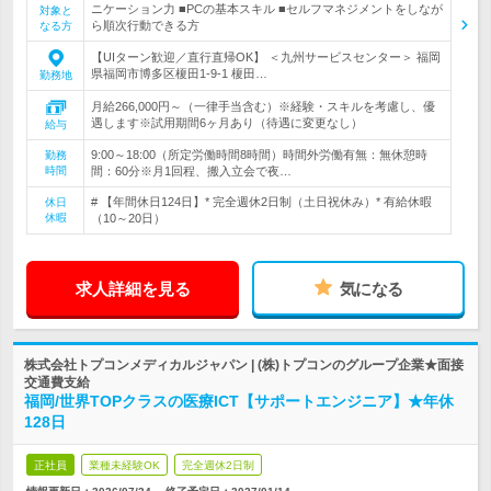
ニケーション力 ■PCの基本スキル ■セルフマネジメントをしなが
対象と
ら順次行動できる方
なる方
【UIターン歓迎／直行直帰OK】 ＜九州サービスセンター＞ 福岡
県福岡市博多区榎田1-9-1 榎田…
勤務地
月給266,000円～（一律手当含む）※経験・スキルを考慮し、優
遇します※試用期間6ヶ月あり（待遇に変更なし）
給与
9:00～18:00（所定労働時間8時間）時間外労働有無：無休憩時
勤務
時間
間：60分※月1回程、搬入立会で夜…
# 【年間休日124日】* 完全週休2日制（土日祝休み）* 有給休暇
休日
休暇
（10～20日）
求人詳細を見る
気になる
株式会社トプコンメディカルジャパン | (株)トプコンのグループ企業★面接
交通費支給
福岡/世界TOPクラスの医療ICT【サポートエンジニア】★年休
128日
正社員
業種未経験OK
完全週休2日制