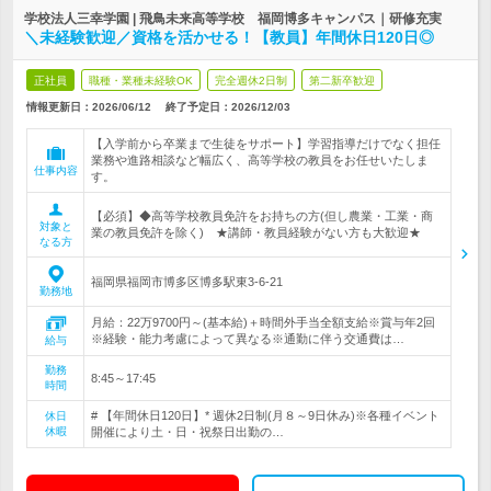
学校法人三幸学園 | 飛鳥未来高等学校 福岡博多キャンパス｜研修充実
＼未経験歓迎／資格を活かせる！【教員】年間休日120日◎
正社員
職種・業種未経験OK
完全週休2日制
第二新卒歓迎
情報更新日：2026/06/12
終了予定日：
2026/12/03
【入学前から卒業まで生徒をサポート】学習指導だけでなく担任
業務や進路相談など幅広く、高等学校の教員をお任せいたしま
仕事内容
す。
【必須】◆高等学校教員免許をお持ちの方(但し農業・工業・商
対象と
業の教員免許を除く) ★講師・教員経験がない方も大歓迎★
なる方
福岡県福岡市博多区博多駅東3-6-21
勤務地
月給：22万9700円～(基本給)＋時間外手当全額支給※賞与年2回
※経験・能力考慮によって異なる※通勤に伴う交通費は…
給与
勤務
8:45～17:45
時間
# 【年間休日120日】* 週休2日制(月８～9日休み)※各種イベント
休日
休暇
開催により土・日・祝祭日出勤の…