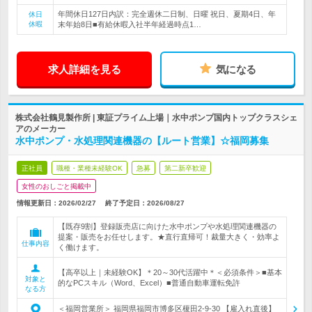
年間休日127日内訳：完全週休二日制、日曜 祝日、夏期4日、年
休日
休暇
末年始8日■有給休暇入社半年経過時点1…
求人詳細を見る
気になる
株式会社鶴見製作所 | 東証プライム上場｜水中ポンプ国内トップクラスシェ
アのメーカー
水中ポンプ・水処理関連機器の【ルート営業】☆福岡募集
正社員
職種・業種未経験OK
急募
第二新卒歓迎
女性のおしごと掲載中
情報更新日：2026/02/27
終了予定日：
2026/08/27
【既存9割】登録販売店に向けた水中ポンプや水処理関連機器の
提案・販売をお任せします。★直行直帰可！裁量大きく・効率よ
仕事内容
く働けます。
【高卒以上｜未経験OK】＊20～30代活躍中＊＜必須条件＞■基本
対象と
的なPCスキル（Word、Excel）■普通自動車運転免許
なる方
＜福岡営業所＞ 福岡県福岡市博多区榎田2-9-30 【雇入れ直後】