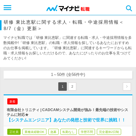
研修 東比恵駅に関する求人・転職・中途採用情報＜
8/7（金）更新＞
マイナビ転職では「研修 東比恵駅」に関連する転職・求人・中途採用情報を多
数掲載中!「研修 東比恵駅」の転職・求人情報を探しているあなたにおすすめ
のお仕事を掲載しています。「研修 東比恵駅」に関連するキーワードからも転
職・求人情報をお探しいただけるので、あなたにぴったりのお仕事を見つけて
みてください!
1～50件 (全56件中)
1
2
新着
有限会社トリニティ | CADCAMシステム開発が強み！最先端の技術やシス
テムに対応★
【システムエンジニア】あなたの発想と技術で世界に挑戦！！
正社員
業種未経験OK
急募
転勤なし
学歴不問
完全週休2日制