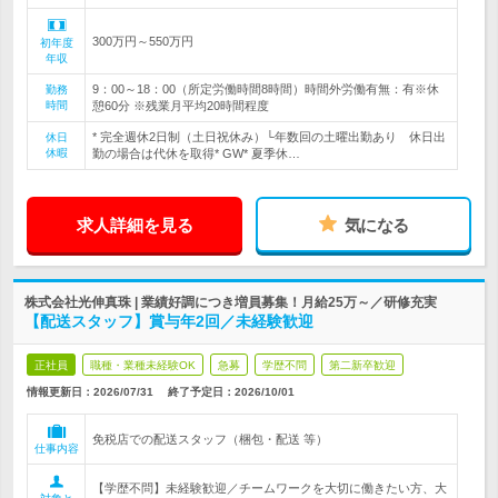
300万円～550万円
初年度
年収
9：00～18：00（所定労働時間8時間）時間外労働有無：有※休
勤務
時間
憩60分 ※残業月平均20時間程度
* 完全週休2日制（土日祝休み）└年数回の土曜出勤あり 休日出
休日
休暇
勤の場合は代休を取得* GW* 夏季休…
求人詳細を見る
気になる
株式会社光伸真珠 | 業績好調につき増員募集！月給25万～／研修充実
【配送スタッフ】賞与年2回／未経験歓迎
正社員
職種・業種未経験OK
急募
学歴不問
第二新卒歓迎
情報更新日：2026/07/31
終了予定日：
2026/10/01
免税店での配送スタッフ（梱包・配送 等）
仕事内容
【学歴不問】未経験歓迎／チームワークを大切に働きたい方、大