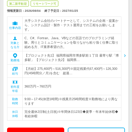
第二新卒歓迎
リモートワーク可
情報更新日：2026/08/04
終了予定日：
2027/01/25
大手システム会社のパートナーとして、システムの企画・提案か
ら、システム設計・製作・テスト運用までの工程をお願いしま
仕事内容
す。
C、C#、Fortran、Java、VBなどの言語でのプログラミング経
験。周りとコミュニケーションを取りながら粘り強く仕事に取り
対象と
組める方、IT業界希望の方。
なる方
【プロジェクト先1】 福岡県福岡市博多駅前１丁目 最寄り駅「博
多駅」 【プロジェクト先2】 福岡県…
勤務地
【月給】275,400円～516,300円※固定残業代67,400円～126,300
円(45時間分／月)を含む 超過…
給与
360万円～760万円
初年度
年収
9:00～17:45(休憩1時間)※残業月25時間程度※勤務地により異な
勤務
時間
ります
完全週休2日制(土日祝)※年間休日123日◆夏季・年末年始休暇◆
休日
休暇
有給休暇