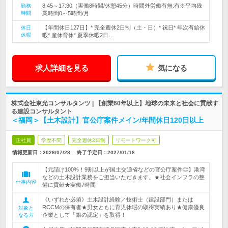
8:45～17:30（実働8時間/休憩45分）時間外労働有無:有※平均残
勤務
時間
業時間0～5時間/月
【年間休日127日】* 完全週休2日制（土・日）* 祝日* 年次有給休
休日
休暇
暇* 産休育休* 夏季休暇2日…
求人詳細を見る
気になる
株式会社東光コンサルタンツ | 【創業60年以上】地球の未来と社会に貢献す
る建設コンサルタント
＜福岡＞【土木設計】官公庁案件メイン/年間休日120日以上
正社員
学歴不問
完全週休2日制
リモートワーク可
情報更新日：2026/07/28
終了予定日：
2027/01/18
【元請け100%！9割以上が国土交通省などの官公庁案件◎】港湾
などの土木設計業務をご担当いただきます。★社会インフラの整
仕事内容
備に貢献★実働7時間
《いずれか必須》土木設計経験／技術士（建設部門）または
RCCMの保有者★男女ともに育児休暇の取得実績あり★健康優良
対象と
企業として「銀の認定」を取得！
なる方