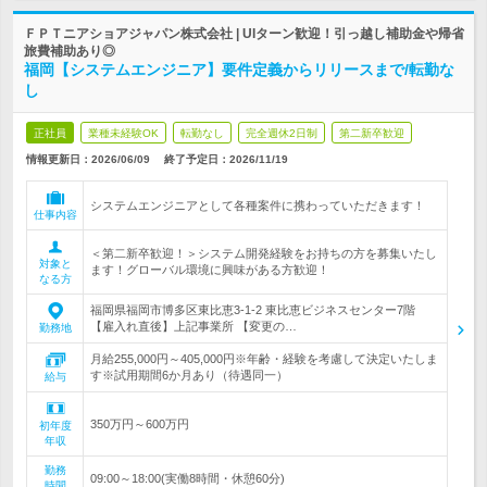
ＦＰＴニアショアジャパン株式会社 | UIターン歓迎！引っ越し補助金や帰省
旅費補助あり◎
福岡【システムエンジニア】要件定義からリリースまで/転勤な
し
正社員
業種未経験OK
転勤なし
完全週休2日制
第二新卒歓迎
情報更新日：2026/06/09
終了予定日：
2026/11/19
システムエンジニアとして各種案件に携わっていただきます！
仕事内容
＜第二新卒歓迎！＞システム開発経験をお持ちの方を募集いたし
対象と
ます！グローバル環境に興味がある方歓迎！
なる方
福岡県福岡市博多区東比恵3-1-2 東比恵ビジネスセンター7階
【雇入れ直後】上記事業所 【変更の…
勤務地
月給255,000円～405,000円※年齢・経験を考慮して決定いたしま
す※試用期間6か月あり（待遇同一）
給与
350万円～600万円
初年度
年収
勤務
09:00～18:00(実働8時間・休憩60分)
時間