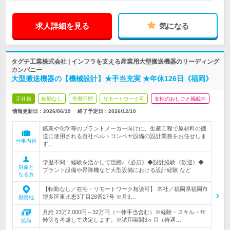
求人詳細を見る
気になる
タグチ工業株式会社 | インフラを支える産業用大型搬送機器のリーディング
カンパニー
大型搬送機器の【機械設計】★手当充実 ★年休126日《福岡》
正社員
転勤なし
学歴不問
リモートワーク可
女性のおしごと掲載中
情報更新日：2026/06/19
終了予定日：
2026/12/10
鉱業や化学等のプラントメーカー向けに、生産工程で原材料の搬
送に使用される自社ベルトコンベヤ設備の設計業務をお任せしま
仕事内容
す。
学歴不問！経験を活かして活躍♪《必須》◆設計経験《歓迎》◆
対象と
プラント設備や昇降機など大型設備における設計経験 など
なる方
【転勤なし／在宅・リモートワーク相談可】 本社／福岡県福岡市
博多区東比恵3丁目28番27号 ※月3…
勤務地
月給 23万2,000円～32万円（一律手当含む）※経験・スキル・年
齢等を考慮して決定します。※試用期間3ヶ月（待遇…
給与