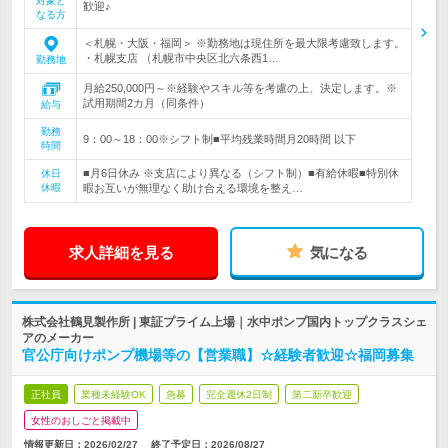
対象と
歓迎♪
なる方
＜札幌・大阪・福岡＞ ※勤務地は現住所を最大限考慮致します。
・札幌支店 （札幌市中央区北六条西1…
勤務地
月給250,000円～※経験やスキル等を考慮の上、決定します。※
試用期間2カ月（同条件）
給与
勤務
9：00～18：00※シフト制■平均残業時間月20時間 以下
時間
■月6日休み ※支店により異なる（シフト制）■有給休暇■特別休
休日
休暇
暇お互いが無理なく助け合える環境を整え…
求人詳細を見る
気になる
株式会社鶴見製作所 | 東証プライム上場｜水中ポンプ国内トップクラスシェ
アのメーカー
官公庁向けポンプ機場等の【営業職】☆経験者歓迎☆福岡募集
正社員
業種未経験OK
急募
完全週休2日制
第二新卒歓迎
女性のおしごと掲載中
情報更新日：2026/02/27
終了予定日：
2026/08/27