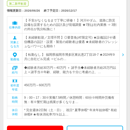
第二新卒歓迎
情報更新日：2026/06/26
終了予定日：
2026/12/17
【 不安がなくなるまで丁寧に研修！ 】河川やダム、道路に防災
設備を設置するための設計及び現場調査 ★7割は社内業務 ⇒ 3割
仕事内容
の外出が気分転換に！
【 未経験歓迎／文理不問 】◎要普免(AT限定可) ★設備設計や通
信機器の設計・設置・製造の経験者は優遇 ★未経験者のフレッシ
対象と
ュなパワーにも期待！
なる方
【 転勤なし 】 福岡県福岡市博多区東比恵2丁目18-7 ★2024年9
月に自社ビル完成 ⇒ビルの…
勤務地
◆経験者月給30万円～40万円 ＋ 諸手当◆未経験者月給25万円以
上 + 諸手当※年齢、経験、能力を十分に考慮の上、…
給与
450万円～600万円
初年度
年収
9：00～17：30※実働7.5時間／休憩時間：60分※時間外労働有
勤務
時間
無：有※繁忙期は残業が多くなりま…
* 完全週休2日制（土・日）、祝日* 夏季休暇* 年末年始休暇* 有給
休日
休暇
休暇# ★有休消化率70％以上…