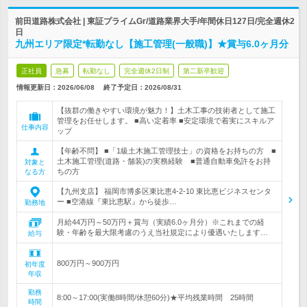
前田道路株式会社 | 東証プライムGr/道路業界大手/年間休日127日/完全週休2
日
九州エリア限定*転勤なし【施工管理(一般職)】★賞与6.0ヶ月分
正社員
急募
転勤なし
完全週休2日制
第二新卒歓迎
情報更新日：2026/06/08
終了予定日：
2026/08/31
【抜群の働きやすい環境が魅力！】土木工事の技術者として施工
管理をお任せします。 ■高い定着率 ■安定環境で着実にスキルア
仕事内容
ップ
【年齢不問】 ■「1級土木施工管理技士」の資格をお持ちの方 ■
土木施工管理(道路・舗装)の実務経験 ■普通自動車免許をお持
対象と
ちの方
なる方
【九州支店】 福岡市博多区東比恵4-2-10 東比恵ビジネスセンタ
ー ■空港線『東比恵駅』から徒歩…
勤務地
月給44万円～50万円＋賞与（実績6.0ヶ月分）※これまでの経
験・年齢を最大限考慮のうえ当社規定により優遇いたします…
給与
800万円～900万円
初年度
年収
勤務
8:00～17:00(実働8時間/休憩60分)★平均残業時間 25時間
時間