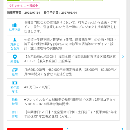
女性のおしごと掲載中
情報更新日：2026/07/14
終了予定日：
2027/01/04
各種専門店などの空間創りにおいて、打ち合わせから企画・デザ
イン、設計、引き渡しにいたる一連のプロジェクト推進業務をお
仕事内容
任せします。
≪必須≫学歴不問／建築物（住宅、商業施設等）の企画・設計・
施工等の実務経験をお持ちの方≪歓迎≫店舗等のデザイン・設
対象と
計・施工管理等の実務経験
なる方
【在宅勤務の相談OK】 福岡本部／福岡県福岡市博多区博多駅東
3-10-22 【雇入れ直後】上記事業…
勤務地
月給261,000円～460,000円※固定残業代（35,000円～62,200円／
月20時間分）を含む※超過分は別…
給与
400万円～750万円
初年度
年収
■フレックスタイム制標準労働時間8時間／休憩：1時間コアタイ
勤務
時間
ム10:00～16:00標準労働時間帯9…
【年間休日125日】* 完全週休2日制（土日祝日）* 夏季休暇* 年末
休日
休暇
年始休暇* 年次有給休暇（入社…