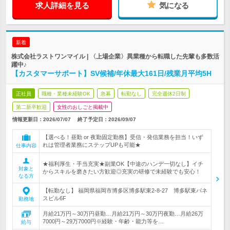
求人詳細を見る
気になる
新着
株式会社ラストワンマイル | 〈上場企業〉異業種から転職した先輩も多数活
躍中♪
【カスタマーサポート】SV候補/年休最大161日/残業月平均5H
正社員
職種・業種未経験OK
急募
転勤なし
完全週休2日制
第二新卒歓迎
女性のおしごと掲載中
情報更新日：2026/07/07
終了予定日：
2026/09/07
【選べる！昼勤 or 夜勤固定勤務】受信・発信業務を担当！いず
れは管理者業務にステップUPも可能★
仕事内容
★福利厚生・手当充実★副業OK【中途のハンデ一切なし】イチ
対象と
からスキルを磨きたい方歓迎◎充実の研修で未経験でも安心！
なる方
【転勤なし】 福岡県福岡市博多区博多駅東2-8-27 博多駅東パネ
スビル6F
勤務地
月給21万円～30万円昼勤…月給21万円～30万円夜勤…月給26万
7000円～29万7000円※経験・年齢・能力等を…
給与