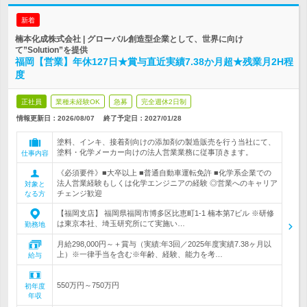
新着
楠本化成株式会社 | グローバル創造型企業として、世界に向け
て”Solution”を提供
福岡【営業】年休127日★賞与直近実績7.38か月超★残業月2H程
度
正社員
業種未経験OK
急募
完全週休2日制
情報更新日：2026/08/07
終了予定日：
2027/01/28
塗料、インキ、接着剤向けの添加剤の製造販売を行う当社にて、
塗料・化学メーカー向けの法人営業業務に従事頂きます。
仕事内容
《必須要件》■大卒以上 ■普通自動車運転免許 ■化学系企業での
法人営業経験もしくは化学エンジニアの経験 ◎営業へのキャリア
対象と
チェンジ歓迎
なる方
【福岡支店】 福岡県福岡市博多区比恵町1-1 楠本第7ビル ※研修
は東京本社、埼玉研究所にて実施い…
勤務地
月給298,000円～＋賞与（実績:年3回／2025年度実績7.38ヶ月以
上）※一律手当を含む※年齢、経験、能力を考…
給与
550万円～750万円
初年度
年収