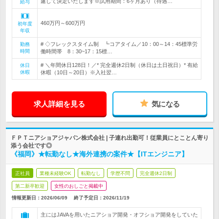
慮して決定いたします※試用期間：6ヶ月あり（待遇…
給与
460万円～600万円
初年度
年収
# ◇フレックスタイム制 ┗コアタイム／10：00～14：45標準労
勤務
時間
働時間帯 8：30~17：15標…
# ＼年間休日128日！／* 完全週休2日制（休日は土日祝日）* 有給
休日
休暇
休暇（10日～20日）※入社翌…
求人詳細を見る
気になる
ＦＰＴニアショアジャパン株式会社 | 子連れ出勤可！従業員にとことん寄り
添う会社です◎
《福岡》★転勤なし★海外連携の案件★【ITエンジニア】
正社員
業種未経験OK
転勤なし
学歴不問
完全週休2日制
第二新卒歓迎
女性のおしごと掲載中
情報更新日：2026/06/09
終了予定日：
2026/11/19
主にはJAVAを用いたニアショア開発・オフショア開発をしていた