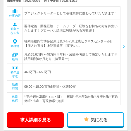
情報更新日：2026/06/09
終了予定日：
2026/11/19
プロジェクトリーダーとして各種案件に携わっていただきます！
仕事内容
要件定義・開発経験・チームリーダー経験をお持ちの方を募集い
対象と
たします！グローバル環境に興味がある方歓迎！
なる方
福岡県福岡市博多区東比恵3-1-2 東比恵ビジネスセンター7階
【雇入れ直後】上記事業所 【変更の…
勤務地
月給33.6万円～48万円※年齢・経験を考慮して決定いたします※
試用期間6か月あり（待遇同一）
給与
460万円～650万円
初年度
年収
勤務
09:00～18:00(実働8時間・休憩60分)
時間
* 完全週休2日制（土・日）、祝日* 年末年始休暇* 夏季休暇* 有給
休日
休暇
休暇* 出産・育児休暇* 介護…
求人詳細を見る
気になる