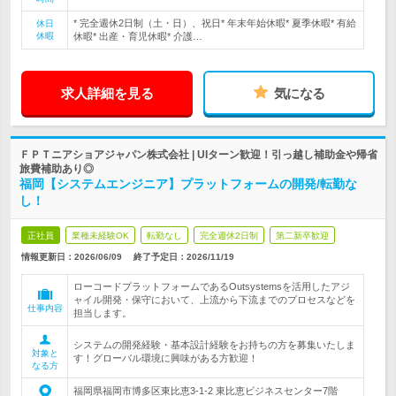
* 完全週休2日制（土・日）、祝日* 年末年始休暇* 夏季休暇* 有給
休日
休暇
休暇* 出産・育児休暇* 介護…
求人詳細を見る
気になる
ＦＰＴニアショアジャパン株式会社 | UIターン歓迎！引っ越し補助金や帰省
旅費補助あり◎
福岡【システムエンジニア】プラットフォームの開発/転勤な
し！
正社員
業種未経験OK
転勤なし
完全週休2日制
第二新卒歓迎
情報更新日：2026/06/09
終了予定日：
2026/11/19
ローコードプラットフォームであるOutsystemsを活用したアジ
ャイル開発・保守において、上流から下流までのプロセスなどを
仕事内容
担当します。
システムの開発経験・基本設計経験をお持ちの方を募集いたしま
対象と
す！グローバル環境に興味がある方歓迎！
なる方
福岡県福岡市博多区東比恵3-1-2 東比恵ビジネスセンター7階