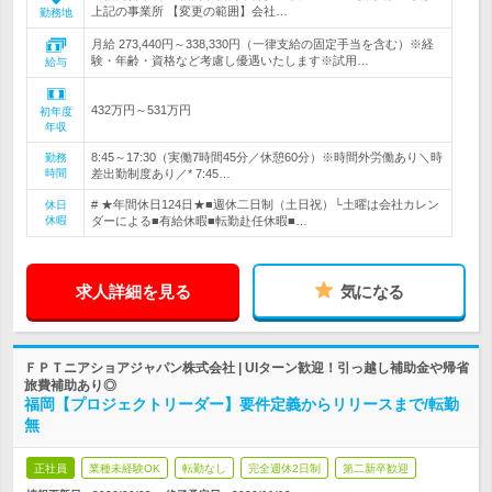
上記の事業所 【変更の範囲】会社…
勤務地
月給 273,440円～338,330円（一律支給の固定手当を含む）※経
験・年齢・資格など考慮し優遇いたします※試用…
給与
432万円～531万円
初年度
年収
8:45～17:30（実働7時間45分／休憩60分）※時間外労働あり＼時
勤務
時間
差出勤制度あり／* 7:45…
# ★年間休日124日★■週休二日制（土日祝）└土曜は会社カレン
休日
休暇
ダーによる■有給休暇■転勤赴任休暇■…
求人詳細を見る
気になる
ＦＰＴニアショアジャパン株式会社 | UIターン歓迎！引っ越し補助金や帰省
旅費補助あり◎
福岡【プロジェクトリーダー】要件定義からリリースまで/転勤
無
正社員
業種未経験OK
転勤なし
完全週休2日制
第二新卒歓迎