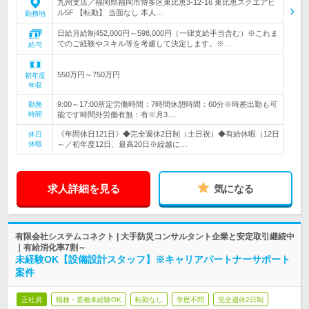
九州支店／福岡県福岡市博多区東比恵3-12-16 東比恵スクエアビ
ル5F 【転勤】 当面なし 本人…
勤務地
日給月給制452,000円～598,000円（一律支給手当含む）※これま
でのご経験やスキル等を考慮して決定します。※…
給与
550万円～750万円
初年度
年収
9:00～17:00所定労働時間：7時間休憩時間：60分※時差出勤も可
勤務
時間
能です時間外労働有無：有※月3…
《年間休日121日》◆完全週休2日制（土日祝）◆有給休暇（12日
休日
休暇
～／初年度12日、最高20日※繰越に…
求人詳細を見る
気になる
有限会社システムコネクト | 大手防災コンサルタント企業と安定取引継続中
｜有給消化率7割～
未経験OK【設備設計スタッフ】※キャリアパートナーサポート
案件
正社員
職種・業種未経験OK
転勤なし
学歴不問
完全週休2日制