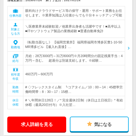
情報更新日：2026/07/24
終了予定日：
2027/01/14
眼科向けクラウドサービス等の保守・運用・サポート業務をお任
せします。※業界知識は入社後からでも十分キャッチアップ可能
仕事内容
＼医療業界未経験歓迎／他業界出身者も活躍中です！■高卒以上
対象と
■ITやソフトウェア製品の業務経験 ■普通自動車免許
なる方
《転勤当面なし》 【福岡営業所】 福岡県福岡市博多区豊1-10-50
MR博多ビル 【雇入れ直後】…
勤務地
月給：28万3000円～31万8000円※月20時間分の固定残業手当：4
万円～含む。 超過分は別途支給します。※経験…
給与
460万円～600万円
初年度
年収
# ◇フレックスタイム制 ┗コアタイム／10：00～14：45標準労
勤務
時間
働時間帯：8：30～17：15標…
# ＼年間休日128日！／* 完全週休2日制（休日は土日祝日）* 有給
休日
休暇
休暇（最高20日付与）※入社翌…
求人詳細を見る
気になる