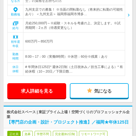
士」の資格をお持ちの方
なる方
九州支店での募集！ ※当面の間転勤なし（将来的に転勤の可能性
あり） ＜九州支店＞ 福岡県福岡市博多…
勤務地
月給250,000円～※経験・スキルを考慮の上、決定します。※試
用期間：2ヵ月（待遇変更なし）
給与
600万円～850万円
初年度
年収
勤務
8:00～17：00（実働8時間）※休憩：60分※残業：あり
時間
# 年間休日125日* 週休2日制（土日祝休み／担当工事による）* 有
休日
休暇
給休暇（10～20日／下限日数…
求人詳細を見る
気になる
株式会社スペース | 東証プライム上場！空間づくりのプロフェッショナル企
業
【専門店の企画・設計・プロジェクト推進】／福岡★年休125日
正社員
急募
学歴不問
完全週休2日制
リモートワーク可