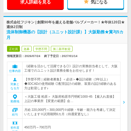
求人詳細を見る
気になる
株式会社フジキン | 創業90年を越える老舗バルブメーカー！★年休120日★
週休2日制
流体制御機器の【設計（ユニット設計課）】大阪勤務★賞与5カ
月
正社員
急募
学歴不問
第二新卒歓迎
情報更新日：2026/07/24
終了予定日：
2027/01/14
《経験を活かして活躍できる◎》設計の実務担当者として、大阪
工場でのユニット設計業務全般をお任せします！
仕事内容
【学歴不問｜経験者募集】＜必須＞◆設計経験（3年以上）
◆3DCADの使用経験 ◎配管設計の経験、装置の設計経験のある
対象と
方は歓迎します♪
なる方
＜大阪工場 柏原＞ 大阪府柏原市円明町1000-45 【雇入れ直後】
上記の事業所 【変更の範囲】会…
勤務地
月給 220,000円～300,000円※経験・年齢・能力を考慮して決定
いたします※試用期間6カ月（待遇変更なし）
給与
450万円～700万円
初年度