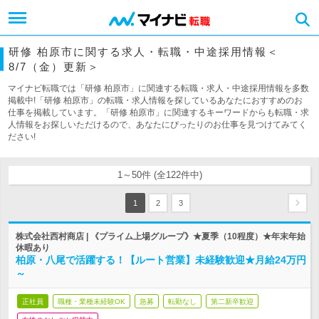
研修 柏原市に関する求人・転職・中途採用情報＜
8/7（金）更新＞
マイナビ転職では「研修 柏原市」に関連する転職・求人・中途採用情報を多数
掲載中!「研修 柏原市」の転職・求人情報を探しているあなたにおすすめのお
仕事を掲載しています。「研修 柏原市」に関連するキーワードからも転職・求
人情報をお探しいただけるので、あなたにぴったりのお仕事を見つけてみてく
ださい!
1～50件 (全122件中)
1
2
3
株式会社西村商店 | 《プライム上場グループ》★夏季（10程度）★年末年始
休暇あり
柏原・八尾で活躍する！【ルート営業】未経験歓迎★月給24万円
～
正社員
職種・業種未経験OK
急募
転勤なし
第二新卒歓迎