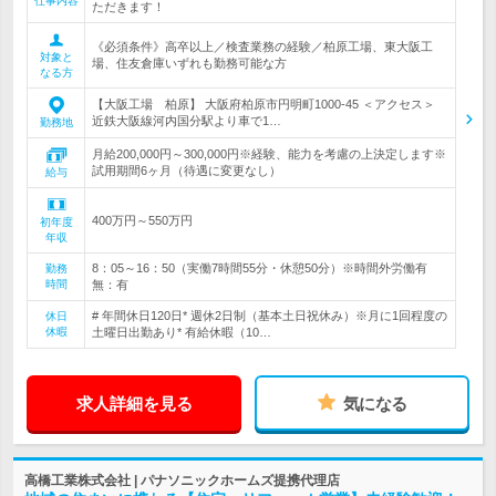
仕事内容
ただきます！
《必須条件》高卒以上／検査業務の経験／柏原工場、東大阪工
対象と
場、住友倉庫いずれも勤務可能な方
なる方
【大阪工場 柏原】 大阪府柏原市円明町1000-45 ＜アクセス＞
近鉄大阪線河内国分駅より車で1…
勤務地
月給200,000円～300,000円※経験、能力を考慮の上決定します※
試用期間6ヶ月（待遇に変更なし）
給与
400万円～550万円
初年度
年収
8：05～16：50（実働7時間55分・休憩50分）※時間外労働有
勤務
時間
無：有
# 年間休日120日* 週休2日制（基本土日祝休み）※月に1回程度の
休日
休暇
土曜日出勤あり* 有給休暇（10…
求人詳細を見る
気になる
高橋工業株式会社 | パナソニックホームズ提携代理店