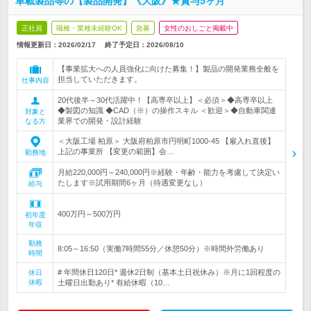
車載製品等の【製品開発】《大阪》★賞与5ヶ月
正社員
職種・業種未経験OK
急募
女性のおしごと掲載中
情報更新日：2026/02/17
終了予定日：
2026/08/10
【事業拡大への人員強化に向けた募集！】製品の開発業務全般を
担当していただきます。
仕事内容
20代後半～30代活躍中！【高専卒以上】＜必須＞◆高専卒以上
◆製図の知識 ◆CAD（※）の操作スキル ＜歓迎＞◆自動車関連
対象と
業界での開発・設計経験
なる方
＜大阪工場 柏原＞ 大阪府柏原市円明町1000-45 【雇入れ直後】
上記の事業所 【変更の範囲】会…
勤務地
月給220,000円～240,000円※経験・年齢・能力を考慮して決定い
たします※試用期間6ヶ月（待遇変更なし）
給与
400万円～500万円
初年度
年収
勤務
8:05～16:50（実働7時間55分／休憩50分）※時間外労働あり
時間
# 年間休日120日* 週休2日制（基本土日祝休み）※月に1回程度の
休日
休暇
土曜日出勤あり* 有給休暇（10…