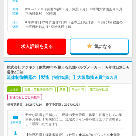
年収
8:05～16:50（実働7時間55分／休憩50分）※時間外労働あり※月
勤務
時間
平均残業30～40時間
# 年間休日120日* 週休2日制（基本土日祝休み）※月に1回程度の
休日
休暇
土曜日出勤あり* 有給休暇（10…
求人詳細を見る
気になる
株式会社フジキン | 創業90年を越える老舗バルブメーカー！★年休120日★
週休2日制
流体制御機器の【製造（制作5課）】大阪勤務★賞与5カ月
正社員
職種・業種未経験OK
急募
学歴不問
第二新卒歓迎
女性のおしごと掲載中
情報更新日：2026/07/24
終了予定日：
2027/01/14
安全な職場を目指して、現場の安全管理・作業主任者としての業
務をお任せ！将来的には、現場のライン長や現場エリア管理者と
仕事内容
して活躍いただきます。
【学歴不問｜経験者歓迎】＜歓迎＞◆基本的なPCスキル◆危険