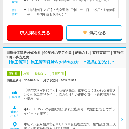
時間
# 【年間休日123日】* 完全週休2日制（土・日）* 祝日* 有給休暇
休日
休暇
（半日・時間単位も取得可）*…
求人詳細を見る
気になる
田坂鉄工建設株式会社 | 60年超の安定企業｜転勤なし｜直行直帰可｜賞与年
1回・手当充実
【施工管理】施工管理経験をお持ちの方 ＊残業ほぼなし＊
正社員
急募
転勤なし
学歴不問
情報更新日：2026/02/24
終了予定日：
2026/08/24
【専門技術が身につく】石油や食品、化学などに使われる備蓄タ
ンクの施工管理を担当。協力会社との連携や安全・進捗管理が主
仕事内容
な業務です。
◆Excel・Wordの実務経験があれば応募可！残業ほぼなしでプラ
対象と
イベートも充実！
なる方
本社／大阪府柏原市石川町1‐6 ※受動喫煙対策：屋内禁煙 施工現
場／大阪府柏原市内 ※喫煙環境：施…
勤務地