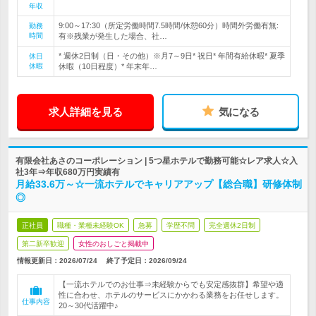
年収
9:00～17:30（所定労働時間7.5時間/休憩60分）時間外労働有無:
勤務
時間
有※残業が発生した場合、社…
* 週休2日制（日・その他）※月7～9日* 祝日* 年間有給休暇* 夏季
休日
休暇
休暇（10日程度）* 年末年…
求人詳細を見る
気になる
有限会社あさのコーポレーション | 5つ星ホテルで勤務可能☆レア求人☆入
社3年⇒年収680万円実績有
月給33.6万～☆一流ホテルでキャリアアップ【総合職】研修体制
◎
正社員
職種・業種未経験OK
急募
学歴不問
完全週休2日制
第二新卒歓迎
女性のおしごと掲載中
情報更新日：2026/07/24
終了予定日：
2026/09/24
【一流ホテルでのお仕事⇒未経験からでも安定感抜群】希望や適
性に合わせ、ホテルのサービスにかかわる業務をお任せします。
仕事内容
20～30代活躍中♪