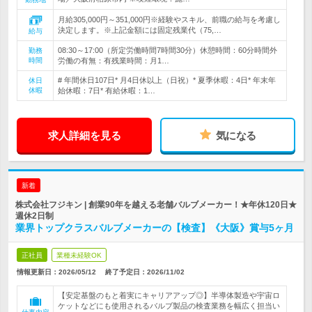
月給305,000円～351,000円※経験やスキル、前職の給与を考慮し
決定します。※上記金額には固定残業代（75,…
給与
08:30～17:00（所定労働時間7時間30分）休憩時間：60分時間外
勤務
時間
労働の有無：有残業時間：月1…
# 年間休日107日* 月4日休以上（日祝）* 夏季休暇：4日* 年末年
休日
休暇
始休暇：7日* 有給休暇：1…
求人詳細を見る
気になる
新着
株式会社フジキン | 創業90年を越える老舗バルブメーカー！★年休120日★
週休2日制
業界トップクラスバルブメーカーの【検査】《大阪》賞与5ヶ月
正社員
業種未経験OK
情報更新日：2026/05/12
終了予定日：
2026/11/02
【安定基盤のもと着実にキャリアアップ◎】半導体製造や宇宙ロ
ケットなどにも使用されるバルブ製品の検査業務を幅広く担当い