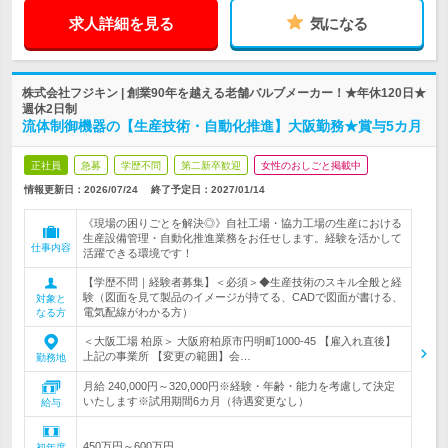
求人詳細を見る
気になる
株式会社フジキン | 創業90年を越える老舗バルブメーカー！★年休120日★
週休2日制
流体制御機器の【生産技術・自動化推進】大阪勤務★賞与5カ月
正社員
急募
学歴不問
第二新卒歓迎
女性のおしごと掲載中
情報更新日：2026/07/24
終了予定日：
2027/01/14
《現場の困りごとを解決◎》自社工場・協力工場の生産における
生産設備管理・自動化推進業務をお任せします。経験を活かして
仕事内容
活躍できる環境です！
【学歴不問｜経験者募集】＜必須＞◆生産技術のスキル全般と経
験（図面を見て製品のイメージが持てる、CADで図面が書ける、
対象と
電気配線がわかる方）
なる方
＜大阪工場 柏原＞ 大阪府柏原市円明町1000-45 【雇入れ直後】
上記の事業所 【変更の範囲】会…
勤務地
月給 240,000円～320,000円※経験・年齢・能力を考慮して決定
いたします※試用期間6カ月（待遇変更なし）
給与
450万円～600万円
初年度