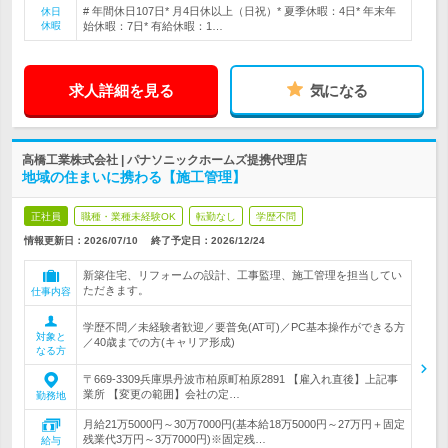
# 年間休日107日* 月4日休以上（日祝）* 夏季休暇：4日* 年末年
休日
休暇
始休暇：7日* 有給休暇：1…
求人詳細を見る
気になる
高橋工業株式会社 | パナソニックホームズ提携代理店
地域の住まいに携わる【施工管理】
正社員
職種・業種未経験OK
転勤なし
学歴不問
情報更新日：2026/07/10
終了予定日：
2026/12/24
新築住宅、リフォームの設計、工事監理、施工管理を担当してい
ただきます。
仕事内容
学歴不問／未経験者歓迎／要普免(AT可)／PC基本操作ができる方
対象と
／40歳までの方(キャリア形成)
なる方
〒669-3309兵庫県丹波市柏原町柏原2891 【雇入れ直後】上記事
業所 【変更の範囲】会社の定…
勤務地
月給21万5000円～30万7000円(基本給18万5000円～27万円＋固定
残業代3万円～3万7000円)※固定残…
給与