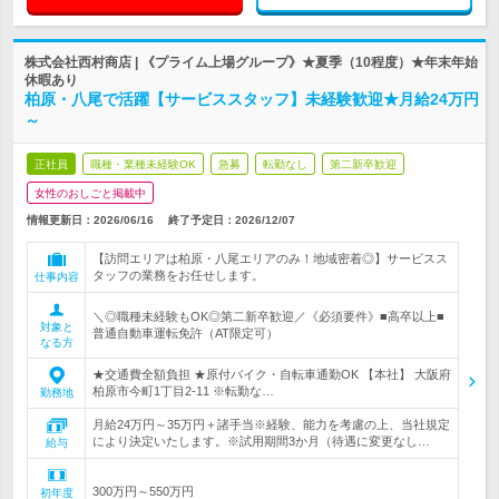
株式会社西村商店 | 《プライム上場グループ》★夏季（10程度）★年末年始
休暇あり
柏原・八尾で活躍【サービススタッフ】未経験歓迎★月給24万円
～
正社員
職種・業種未経験OK
急募
転勤なし
第二新卒歓迎
女性のおしごと掲載中
情報更新日：2026/06/16
終了予定日：
2026/12/07
【訪問エリアは柏原・八尾エリアのみ！地域密着◎】サービスス
タッフの業務をお任せします。
仕事内容
＼◎職種未経験もOK◎第二新卒歓迎／《必須要件》■高卒以上■
対象と
普通自動車運転免許（AT限定可）
なる方
★交通費全額負担 ★原付バイク・自転車通勤OK 【本社】 大阪府
柏原市今町1丁目2-11 ※転勤な…
勤務地
月給24万円～35万円＋諸手当※経験、能力を考慮の上、当社規定
により決定いたします。※試用期間3か月（待遇に変更なし…
給与
300万円～550万円
初年度