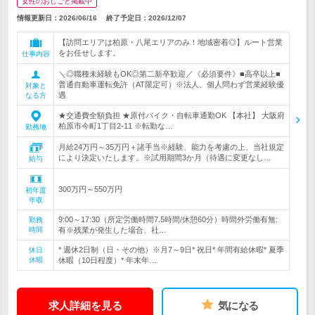
女性のおしごと掲載中
情報更新日：2026/06/16
終了予定日：
2026/12/07
【訪問エリアは柏原・八尾エリアのみ！地域密着◎】ルート営業
をお任せします。
仕事内容
＼◎職種未経験もOK◎第二新卒歓迎／《必須要件》■高卒以上■
普通自動車運転免許（AT限定可）※法人、個人問わず営業経験優
対象と
遇
なる方
★交通費全額負担 ★原付バイク・自転車通勤OK 【本社】 大阪府
柏原市今町1丁目2-11 ※転勤な…
勤務地
月給24万円～35万円＋諸手当※経験、能力を考慮の上、当社規定
により決定いたします。※試用期間3か月（待遇に変更なし…
給与
300万円～550万円
初年度
年収
9:00～17:30（所定労働時間7.5時間/休憩60分）時間外労働有無:
勤務
時間
有※残業が発生した場合、社…
* 週休2日制（日・その他）※月7～9日* 祝日* 年間有給休暇* 夏季
休日
休暇
休暇（10日程度）* 年末年…
求人詳細を見る
気になる