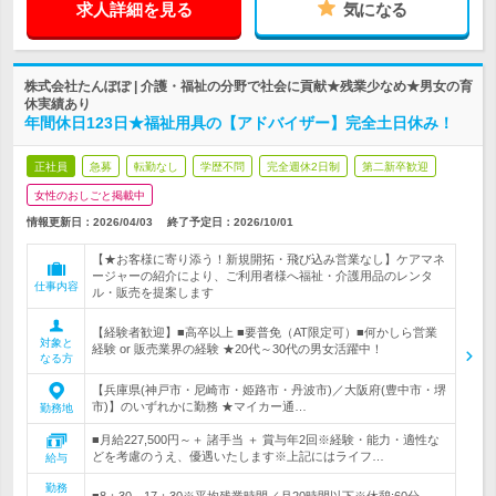
求人詳細を見る
気になる
株式会社たんぽぽ | 介護・福祉の分野で社会に貢献★残業少なめ★男女の育
休実績あり
年間休日123日★福祉用具の【アドバイザー】完全土日休み！
正社員
急募
転勤なし
学歴不問
完全週休2日制
第二新卒歓迎
女性のおしごと掲載中
情報更新日：2026/04/03
終了予定日：
2026/10/01
【★お客様に寄り添う！新規開拓・飛び込み営業なし】ケアマネ
ージャーの紹介により、ご利用者様へ福祉・介護用品のレンタ
仕事内容
ル・販売を提案します
【経験者歓迎】■高卒以上 ■要普免（AT限定可）■何かしら営業
対象と
経験 or 販売業界の経験 ★20代～30代の男女活躍中！
なる方
【兵庫県(神戸市・尼崎市・姫路市・丹波市)／大阪府(豊中市・堺
市)】のいずれかに勤務 ★マイカー通…
勤務地
■月給227,500円～＋ 諸手当 ＋ 賞与年2回※経験・能力・適性な
どを考慮のうえ、優遇いたします※上記にはライフ…
給与
勤務
■8：30～17：30※平均残業時間／月20時間以下※休憩:60分