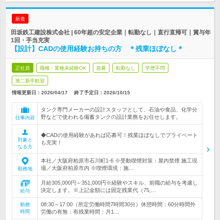
新着
田坂鉄工建設株式会社 | 60年超の安定企業｜転勤なし｜直行直帰可｜賞与年
1回・手当充実
【設計】CADの使用経験お持ちの方 ＊残業ほぼなし＊
正社員
職種・業種未経験OK
急募
転勤なし
学歴不問
第二新卒歓迎
情報更新日：2026/04/17
終了予定日：
2026/10/15
タンク専門メーカーの設計スタッフとして、石油や食品、化学分
野などで使われる備蓄タンクの設計業務をお任せします。
仕事内容
◆CADの使用経験があれば応募可！残業ほぼなしでプライベート
対象と
も充実！
なる方
本社／大阪府柏原市石川町1‐6 ※受動喫煙対策：屋内禁煙 施工現
場／大阪府柏原市内 ※喫煙環境：施…
勤務地
月給305,000円～351,000円※経験やスキル、前職の給与を考慮し
決定します。※上記金額には固定残業代（75,…
給与
08:30～17:00（所定労働時間7時間30分）休憩時間：60分時間外
勤務
時間
労働の有無：有残業時間：月1…