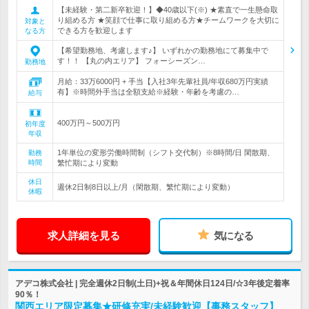
【未経験・第二新卒歓迎！】◆40歳以下(※) ★素直で一生懸命取
り組める方 ★笑顔で仕事に取り組める方★チームワークを大切に
対象と
できる方を歓迎します
なる方
【希望勤務地、考慮します♪】 いずれかの勤務地にて募集中で
す！！ 【丸の内エリア】 フォーシーズン…
勤務地
月給：33万6000円 + 手当【入社3年先輩社員/年収680万円実績
有】※時間外手当は全額支給※経験・年齢を考慮の…
給与
400万円～500万円
初年度
年収
1年単位の変形労働時間制（シフト交代制）※8時間/日 閑散期、
勤務
時間
繁忙期により変動
休日
週休2日制8日以上/月（閑散期、繁忙期により変動）
休暇
求人詳細を見る
気になる
アデコ株式会社 | 完全週休2日制(土日)+祝＆年間休日124日/☆3年後定着率
90％！
関西エリア限定募集★研修充実/未経験歓迎【事務スタッフ】