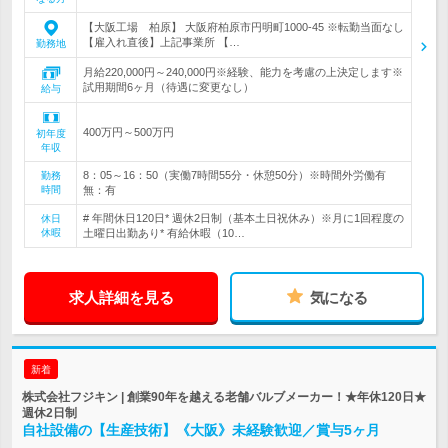
【大阪工場 柏原】 大阪府柏原市円明町1000-45 ※転勤当面なし
【雇入れ直後】上記事業所 【…
勤務地
月給220,000円～240,000円※経験、能力を考慮の上決定します※
試用期間6ヶ月（待遇に変更なし）
給与
400万円～500万円
初年度
年収
8：05～16：50（実働7時間55分・休憩50分）※時間外労働有
勤務
時間
無：有
# 年間休日120日* 週休2日制（基本土日祝休み）※月に1回程度の
休日
休暇
土曜日出勤あり* 有給休暇（10…
求人詳細を見る
気になる
新着
株式会社フジキン | 創業90年を越える老舗バルブメーカー！★年休120日★
週休2日制
自社設備の【生産技術】《大阪》未経験歓迎／賞与5ヶ月