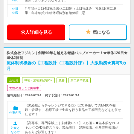
企業により多少異なります。
# 年間休日124日完全週休二日制（土日祝休み）社休日(主に夏
休日
休暇
季・年末年始)有給休暇特別有給休暇（忌…
求人詳細を見る
気になる
株式会社フジキン | 創業90年を越える老舗バルブメーカー！★年休120日★
週休2日制
流体制御機器の【工程設計（工程設計課）】大阪勤務★賞与5カ
月
正社員
職種・業種未経験OK
急募
第二新卒歓迎
女性のおしごと掲載中
情報更新日：2026/07/24
終了予定日：
2027/01/14
《未経験からチャレンジできる◎》ECOを用いてのM-BOM登
録・管理や、 柏原工場で生産を行う製品の工程設定などをお任せ
仕事内容
します！
【高専卒、専門卒以上｜未経験OK！】＜必須＞◆基本的なPCス
キル ◎CAD操作スキル、製品設計、製造知識、生産管理知識が
対象と
ある方は歓迎します♪
なる方