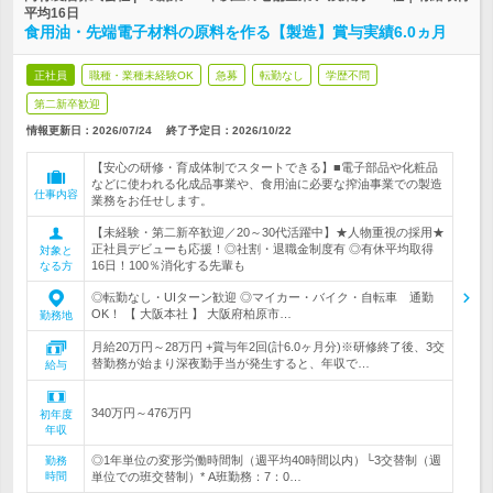
平均16日
食用油・先端電子材料の原料を作る【製造】賞与実績6.0ヵ月
正社員
職種・業種未経験OK
急募
転勤なし
学歴不問
第二新卒歓迎
情報更新日：2026/07/24
終了予定日：
2026/10/22
【安心の研修・育成体制でスタートできる】■電子部品や化粧品
などに使われる化成品事業や、食用油に必要な搾油事業での製造
仕事内容
業務をお任せします。
【未経験・第二新卒歓迎／20～30代活躍中】★人物重視の採用★
正社員デビューも応援！◎社割・退職金制度有 ◎有休平均取得
対象と
16日！100％消化する先輩も
なる方
◎転勤なし・UIターン歓迎 ◎マイカー・バイク・自転車 通勤
OK！ 【 大阪本社 】 大阪府柏原市…
勤務地
月給20万円～28万円 +賞与年2回(計6.0ヶ月分)※研修終了後、3交
替勤務が始まり深夜勤手当が発生すると、年収で…
給与
340万円～476万円
初年度
年収
◎1年単位の変形労働時間制（週平均40時間以内）└3交替制（週
勤務
時間
単位での班交替制）* A班勤務：7：0…