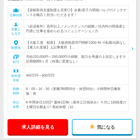
【資格取得支援制度も充実◎】水素/原子力関係バルブのメンテナ
ンスを幅広く担当いただきます！
仕事内容
《必須条件》高卒以上／メンテナンスの経験／社内外の関係者と
対象と
円滑に仕事を進められるコミュニケーション力
なる方
【大阪工場 柏原】 大阪府柏原市円明町1000-45 ※転勤当面なし
【雇入れ直後】上記事業所 【…
勤務地
月給220,000円～250,000円※経験、能力を考慮の上決定します※
試用期間6ヶ月（待遇に変更なし）
給与
400万円～600万円
初年度
年収
8：05～16：50（実働7時間55分・休憩50分）※時間外労働有
勤務
時間
無：有
# 年間休日120日* 週休2日制（基本土日祝休み）※月に1回程度の
休日
休暇
土曜日出勤あり* 有給休暇（10…
求人詳細を見る
気になる