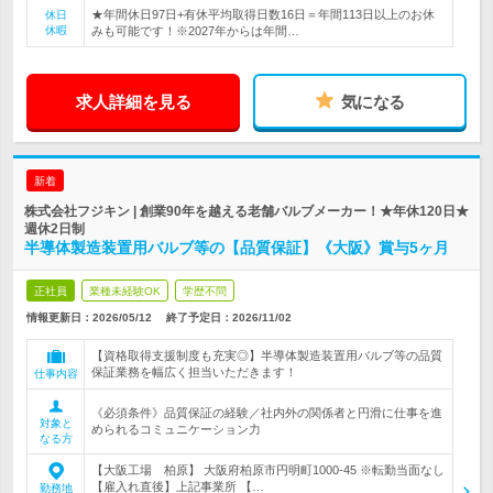
★年間休日97日+有休平均取得日数16日＝年間113日以上のお休
休日
休暇
みも可能です！※2027年からは年間…
求人詳細を見る
気になる
新着
株式会社フジキン | 創業90年を越える老舗バルブメーカー！★年休120日★
週休2日制
半導体製造装置用バルブ等の【品質保証】《大阪》賞与5ヶ月
正社員
業種未経験OK
学歴不問
情報更新日：2026/05/12
終了予定日：
2026/11/02
【資格取得支援制度も充実◎】半導体製造装置用バルブ等の品質
保証業務を幅広く担当いただきます！
仕事内容
《必須条件》品質保証の経験／社内外の関係者と円滑に仕事を進
対象と
められるコミュニケーション力
なる方
【大阪工場 柏原】 大阪府柏原市円明町1000-45 ※転勤当面なし
【雇入れ直後】上記事業所 【…
勤務地