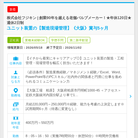
新着
株式会社フジキン | 創業90年を越える老舗バルブメーカー！★年休120日★
週休2日制
ユニット装置の【製造現場管理】《大阪》賞与5ヶ月
正社員
業種未経験OK
学歴不問
第二新卒歓迎
情報更新日：2026/05/18
終了予定日：
2026/11/02
【イチから着実にキャリアアップ◎】ユニット装置の製造・工程
管理・現場管理を幅広く担当いただきます！
仕事内容
《必須条件》製造業務経験／マネジメント経験／Excel、Word、
PowerPoint等のPCスキル／社内外の関係者と円滑に仕事を進め
対象と
られるコミュニケーション力
なる方
【大阪工場 柏原】 大阪府柏原市円明町1000-45 ＜アクセス＞
近鉄大阪線河内国分駅より車で1…
勤務地
月給220,000円～250,000円※経験、能力を考慮の上決定します※
試用期間6ヶ月（待遇に変更なし）
給与
400万円～550万円
初年度
年収
8：05～16：50（実働7時間55分・休憩50分）※時間外労働有
勤務