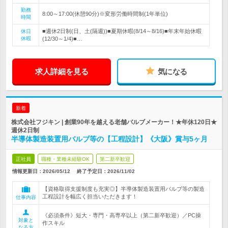
勤務
8:00～17:00(休憩90分)※変形労働時間制(1年単位)
時間
■週休2日制(日、土(隔週))■夏期休暇(8/14～8/16)■年末年始休暇
休日
休暇
(12/30～1/4)■…
求人詳細を見る
気になる
新着
株式会社フジキン | 創業90年を越える老舗バルブメーカー！★年休120日★
週休2日制
半導体製造装置用バルブ等の【工程設計】《大阪》賞与5ヶ月
正社員
職種・業種未経験OK
第二新卒歓迎
情報更新日：2026/05/12
終了予定日：
2026/11/02
【資格取得支援制度も充実◎】半導体製造装置用バルブ等の製造
工程設計を幅広く担当いただきます！
仕事内容
《必須条件》短大・専門・高専卒以上（第二新卒歓迎）／PC操
対象と
作スキル
なる方