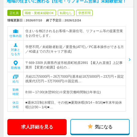
地域の住まいに携わる【住宅・リフォーム営業】未経験歓迎！
正社員
職種・業種未経験OK
転勤なし
学歴不問
情報更新日：2026/07/10
終了予定日：
2026/12/24
住まいを検討されるお客様へ新築住宅、リフォーム等の提案営業
をお任せします。
仕事内容
学歴不問／未経験者歓迎／要普免(AT可)／PC基本操作ができる方
対象と
／40歳までの方(キャリア形成)
なる方
〒669-3309 兵庫県丹波市柏原町柏原2891 【雇入れ直後】上記事
業所 【変更の範囲】会社の…
勤務地
月給21万5000円～26万7000円(基本給18万5000円～23万円＋固定
残業代3万円～3万7000円)※固定残…
給与
勤務
8:00～17:00(休憩90分)※変形労働時間制(1年単位)
時間
■週休2日制(水曜日、その他)■夏期休暇(8/14～8/16)■年末年始休
休日
休暇
暇(12/30～1/4)■…
求人詳細を見る
気になる