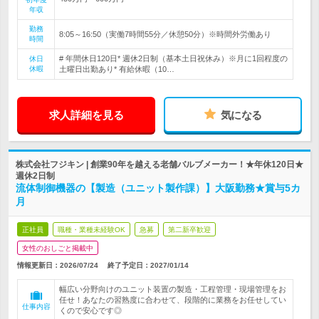
年収
勤務
8:05～16:50（実働7時間55分／休憩50分）※時間外労働あり
時間
# 年間休日120日* 週休2日制（基本土日祝休み）※月に1回程度の
休日
休暇
土曜日出勤あり* 有給休暇（10…
求人詳細を見る
気になる
株式会社フジキン | 創業90年を越える老舗バルブメーカー！★年休120日★
週休2日制
流体制御機器の【製造（ユニット製作課）】大阪勤務★賞与5カ
月
正社員
職種・業種未経験OK
急募
第二新卒歓迎
女性のおしごと掲載中
情報更新日：2026/07/24
終了予定日：
2027/01/14
幅広い分野向けのユニット装置の製造・工程管理・現場管理をお
任せ！あなたの習熟度に合わせて、段階的に業務をお任せしてい
仕事内容
くので安心です◎