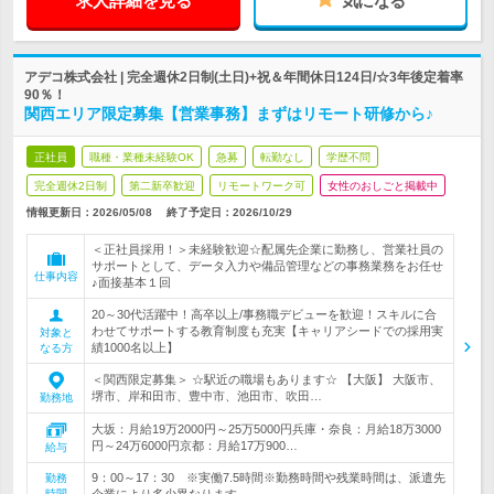
求人詳細を見る
気になる
アデコ株式会社 | 完全週休2日制(土日)+祝＆年間休日124日/☆3年後定着率
90％！
関西エリア限定募集【営業事務】まずはリモート研修から♪
正社員
職種・業種未経験OK
急募
転勤なし
学歴不問
完全週休2日制
第二新卒歓迎
リモートワーク可
女性のおしごと掲載中
情報更新日：2026/05/08
終了予定日：
2026/10/29
＜正社員採用！＞未経験歓迎☆配属先企業に勤務し、営業社員の
サポートとして、データ入力や備品管理などの事務業務をお任せ
仕事内容
♪面接基本１回
20～30代活躍中！高卒以上/事務職デビューを歓迎！スキルに合
わせてサポートする教育制度も充実【キャリアシードでの採用実
対象と
績1000名以上】
なる方
＜関西限定募集＞ ☆駅近の職場もあります☆ 【大阪】 大阪市、
堺市、岸和田市、豊中市、池田市、吹田…
勤務地
大坂：月給19万2000円～25万5000円兵庫・奈良：月給18万3000
円～24万6000円京都：月給17万900…
給与
9：00～17：30 ※実働7.5時間※勤務時間や残業時間は、派遣先
勤務
時間