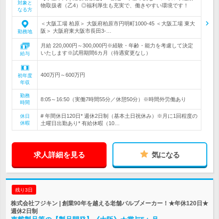
対象と
物取扱者（乙4）◎福利厚生も充実で、働きやすい環境です！
なる方
＜大阪工場 柏原＞ 大阪府柏原市円明町1000-45 ＜大阪工場 東大
阪＞ 大阪府東大阪市長田3-…
勤務地
月給 220,000円～300,000円※経験・年齢・能力を考慮して決定
いたします※試用期間6カ月（待遇変更なし）
給与
400万円～600万円
初年度
年収
勤務
8:05～16:50（実働7時間55分／休憩50分）※時間外労働あり
時間
# 年間休日120日* 週休2日制（基本土日祝休み）※月に1回程度の
休日
休暇
土曜日出勤あり* 有給休暇（10…
求人詳細を見る
気になる
残り3日
株式会社フジキン | 創業90年を越える老舗バルブメーカー！★年休120日★
週休2日制