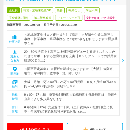
正社員
職種・業種未経験OK
急募
転勤なし
学歴不問
完全週休2日制
第二新卒歓迎
リモートワーク可
女性のおしごと掲載中
情報更新日：2026/05/08
終了予定日：
2026/10/29
＜地域限定型社員／正社員として採用！＞配属先企業に勤務し、
事務・営業事務・経理事務な どのお仕事をお任せします☆面接基
仕事内容
本１回
20～30代活躍中！高卒以上/事務職デビューを歓迎！スキルに合
わせてサポートする教育制度も充実【キャリアシードでの採用実
対象と
績1000名以上】
なる方
＜関西限定募集＞ ☆駅近の職場もあります☆ 【大阪】 大阪市、
堺市、岸和田市、豊中市、池田市、吹田…
勤務地
大坂：月給19万2000円～25万5000円兵庫・奈良：月給18万3000
円～24万6000円京都：月給17万900…
給与
9：00～17：30 ※実働7.5時間※勤務時間や残業時間は、派遣先
勤務
時間
企業により多少異なります。
# 年間休日124日完全週休二日制（土日祝休み）社休日(主に夏
休日
休暇
季・年末年始)有給休暇特別有給休暇（忌…