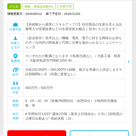
正社員
職種・業種未経験OK
学歴不問
情報更新日：2026/05/12
終了予定日：
2026/11/02
【未経験から着実にスキルアップ◎】自社製品の生産を支える設
備導入や現場改善などの生産技術を幅広く担当いただきます！
仕事内容
《必須条件》高卒以上／機械・電気・電子に対する興味をお持ち
の方／社内外の関係者と円滑に仕事を進められるコミュニケーシ
対象と
ョン力
なる方
※いずれかの配属となります ※転勤当面なし ＜大阪工場 柏原
＞ 大阪府柏原市円明町1000-45…
勤務地
月給220,000円～260,000円※経験、能力を考慮の上決定します※
試用期間6ヶ月（待遇に変更なし）
給与
400万円～500万円
初年度
年収
8：05～16：50（実働7時間55分・休憩50分）※時間外労働有
勤務
時間
無：有
# 年間休日120日* 週休2日制（基本土日祝休み）※月に1回程度の
休日
休暇
土曜日出勤あり* 有給休暇（10…