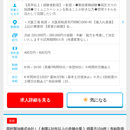
【高卒以上｜経験者歓迎】＜歓迎＞◆製造業務経験◆高圧ガスの
知識◆コミュニケーションを取ることが好きな方◆管理スキルを
対象と
活かして活躍したい方
なる方
＜大阪工場 柏原＞ 大阪府柏原市円明町1000-45 【雇入れ直後】
上記の事業所 【変更の範囲】会…
勤務地
月給 220,000円～280,000円※経験・年齢・能力を考慮して決定
いたします※試用期間6カ月（待遇変更なし）
給与
400万円～600万円
初年度
年収
勤務
8:05～16:50（実働7時間55分／休憩50分）※時間外労働あり
時間
# 年間休日120日* 週休2日制（基本土日祝休み）※月に1回程度の
休日
休暇
土曜日出勤あり* 有給休暇（10…
求人詳細を見る
気になる
新着
岡村製油株式会社 | 《 創業130年以上の老舗企業 》残業月15h程｜有給取得