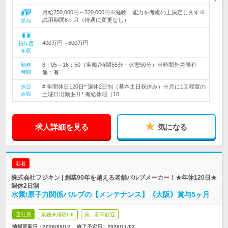
月給250,000円～320,000円※経験、能力を考慮の上決定します※
試用期間6ヶ月（待遇に変更なし）
給与
400万円～600万円
初年度
年収
8：05～16：50（実働7時間55分・休憩50分）※時間外労働有
勤務
時間
無：有
# 年間休日120日* 週休2日制（基本土日祝休み）※月に1回程度の
休日
休暇
土曜日出勤あり* 有給休暇（10…
求人詳細を見る
気になる
新着
株式会社フジキン | 創業90年を越える老舗バルブメーカー！★年休120日★
週休2日制
水素/原子力関係バルブの【メンテナンス】《大阪》賞与5ヶ月
正社員
業種未経験OK
第二新卒歓迎
情報更新日：2026/05/12
終了予定日：
2026/11/02