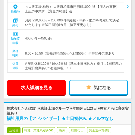
＜大阪工場 柏原＞ 大阪府柏原市円明町1000-45 【雇入れ直後】
上記の事業所 【変更の範囲】会…
勤務地
月給 220,000円～280,000円※経験・年齢・能力を考慮して決定
いたします※試用期間6カ月（待遇変更なし）
給与
400万円～450万円
初年度
年収
勤務
8:05～16:50（実働7時間55分／休憩50分）※時間外労働あり
時間
# 年間休日120日* 週休2日制（基本土日祝休み）※月に1回程度の
休日
休暇
土曜日出勤あり* 有給休暇（10…
求人詳細を見る
気になる
株式会社たんぽぽ | ■東証上場グループ ■年間休日123日 ■男女ともに育休実
績あり
福祉用具の【アドバイザー】★土日祝休み ★ノルマなし
正社員
職種・業種未経験OK
急募
転勤なし
完全週休2日制