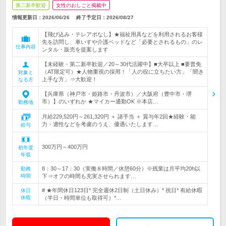
第二新卒歓迎
女性のおしごと掲載中
情報更新日：2026/06/26
終了予定日：
2026/08/27
【飛び込み・テレアポなし】★福祉用具などを利用されるお客様
先を訪問し、車いすや介護ベッドなど「必要とされるもの」のレ
仕事内容
ンタル・販売を提案します
【未経験・第二新卒歓迎／20～30代活躍中】■大卒以上 ■要普免
（AT限定可）★人物重視の採用！「人の役に立ちたい方」「聞き
対象と
上手な方」⇒大歓迎！
なる方
【兵庫県（神戸市・姫路市・丹波市）／大阪府（豊中市・堺
市）】のいずれか ★マイカー通勤OK ※本店…
勤務地
月給229,520円～261,320円 ＋ 諸手当 ＋ 賞与年2回★経験・能
力・適性などを考慮のうえ、優遇いたします…
給与
300万円～400万円
初年度
年収
8：30～17：30（実働８時間／休憩60分）※残業は月平均20h以
勤務
時間
下⇒オフの時間も充実させられます…
# ★年間休日123日* 完全週休2日制（土日休み）* 祝日* 有給休暇
休日
休暇
（半日・時間単位も取得可）*…