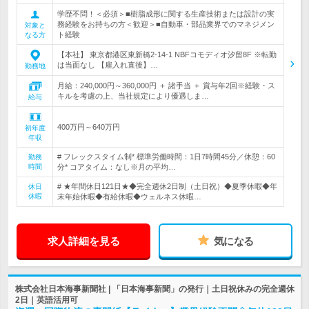
学歴不問！＜必須＞■樹脂成形に関する生産技術または設計の実
務経験をお持ちの方＜歓迎＞■自動車・部品業界でのマネジメン
対象と
ト経験
なる方
【本社】 東京都港区東新橋2-14-1 NBFコモディオ汐留8F ※転勤
は当面なし 【雇入れ直後】…
勤務地
月給：240,000円～360,000円 ＋ 諸手当 ＋ 賞与年2回※経験・ス
キルを考慮の上、当社規定により優遇しま…
給与
400万円～640万円
初年度
年収
# フレックスタイム制* 標準労働時間：1日7時間45分／休憩：60
勤務
時間
分* コアタイム：なし※月の平均…
# ★年間休日121日★◆完全週休2日制（土日祝）◆夏季休暇◆年
休日
休暇
末年始休暇◆有給休暇◆ウェルネス休暇…
求人詳細を見る
気になる
株式会社日本海事新聞社 | 「日本海事新聞」の発行｜土日祝休みの完全週休
2日｜英語活用可