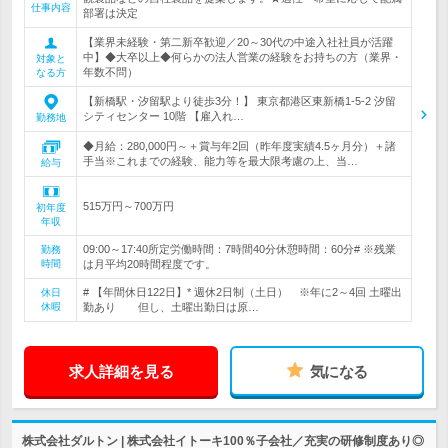
仕事内容
部署は決定
【業界未経験・第二新卒歓迎／20～30代の中途入社社員が活躍
中】◆大卒以上◆何らかの法人営業の経験をお持ちの方（業界・
対象と
年数不問）
なる方
【新橋駅・汐留駅より徒歩3分！】 東京都港区東新橋1-5-2 汐留
シティセンター 10階 【雇入れ…
勤務地
◆月給：280,000円～＋賞与年2回（昨年度実績4.5ヶ月分）＋諸
手当※これまでの経験、能力等を最大限考慮の上、当…
給与
515万円～700万円
初年度
年収
09:00～17:40所定労働時間：7時間40分休憩時間：60分# ※残業
勤務
時間
は月平均20時間程度です。
# 【年間休日122日】* 週休2日制（土日） ※年に2～4回 土曜出
休日
休暇
勤あり 但し、土曜出勤日は原…
求人詳細を見る
気になる
株式会社ダルトン | 株式会社イトーキ100％子会社／充実の研修制度あり◎