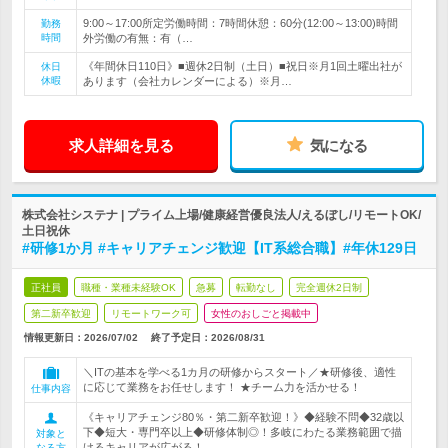
9:00～17:00所定労働時間：7時間休憩：60分(12:00～13:00)時間
勤務
時間
外労働の有無：有（…
《年間休日110日》■週休2日制（土日）■祝日※月1回土曜出社が
休日
休暇
あります（会社カレンダーによる）※月…
求人詳細を見る
気になる
株式会社システナ | プライム上場/健康経営優良法人/えるぼし/リモートOK/
土日祝休
#研修1か月 #キャリアチェンジ歓迎【IT系総合職】#年休129日
正社員
職種・業種未経験OK
急募
転勤なし
完全週休2日制
第二新卒歓迎
リモートワーク可
女性のおしごと掲載中
情報更新日：2026/07/02
終了予定日：
2026/08/31
＼ITの基本を学べる1カ月の研修からスタート／★研修後、適性
に応じて業務をお任せします！ ★チーム力を活かせる！
仕事内容
《キャリアチェンジ80％・第二新卒歓迎！》◆経験不問◆32歳以
下◆短大・専門卒以上◆研修体制◎！多岐にわたる業務範囲で描
対象と
けるキャリアが広がる！
なる方