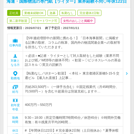
海運・国際物流の専門紙【ライター】業界経験不問◇年休122日
正社員
業種未経験OK
急募
転勤なし
完全週休2日制
第二新卒歓迎
リモートワーク可
女性のおしごと掲載中
情報更新日：2026/07/21
終了予定日：
2027/01/11
【5年連続増部中の新聞に携わる！】「日本海事新聞」に掲載す
る記事の取材、コラムの執筆、国内外の物流関連企業への取材等
仕事内容
を担当していただきます。
＜必須＞■記者・ライターとして対人取材をした経験（業界不問
および紙／WEB等の媒体不問）＜歓迎＞◇ビジネスレベルの英会
対象と
話スキル ◇英文の読解力
なる方
【転勤なし／UIターン歓迎】 ＜本社＞ 東京都港区新橋5-15-5 交
通ビル 【雇入れ直後】上記事…
勤務地
月給263,500円～（一律手当含む）※固定残業代（月45時間分、
70,500円～）を含む※超過分は別途支給します※…
給与
400万円～550万円
初年度
年収
9:30～18:00（所定労働時間7時間45分／休憩45分）※時間外労働
勤務
時間
有無：有※残業月平均20時間…
# 【年間休日122日】# 完全週休2日制（土日祝休み）* 夏季休暇
休日