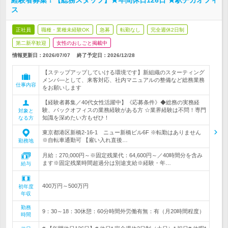
経験者募集！【総務スタッフ】★年間休日126日 ★駅チカオフィ
ス
正社員
職種・業種未経験OK
急募
転勤なし
完全週休2日制
第二新卒歓迎
女性のおしごと掲載中
情報更新日：2026/07/07
終了予定日：
2026/12/28
【ステップアップしていける環境です】新組織のスターティング
メンバ―として、来客対応、社内マニュアルの整備など総務業務
仕事内容
をお願いします
【経験者募集／40代女性活躍中】《応募条件》◆総務の実務経
験、バックオフィスの業務経験がある方 ☆業界経験は不問！専門
対象と
知識を深めたい方もぜひ！
なる方
東京都港区新橋2-16-1 ニュー新橋ビル6F ※転勤はありません
※自転車通勤可 【雇い入れ直後…
勤務地
月給：270,000円～※固定残業代：64,600円～／40時間分を含み
ます※固定残業時間超過分は別途支給※経験・年…
給与
400万円～500万円
初年度
年収
勤務
9：30～18：30休憩：60分時間外労働有無：有（月20時間程度）
時間