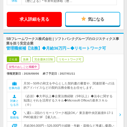
休暇
（暦による）* 年末年始休暇（暦…
求人詳細を見る
気になる
SBフレームワークス株式会社 | ソフトバンクグループのロジスティクス事
業を担う安定企業
管理職候補【法務】◆月給36万円～◆リモートワーク可
正社員
急募
完全週休2日制
リモートワーク可
女性のおしごと掲載中
情報更新日：2026/08/06
終了予定日：
2027/01/11
月30～50件の和文を中心とした契約書の審査や、関連部署への法
的アドバイスなどの契約法務全般をお任せします。
仕事内容
《必須》◆大卒以上◆企業法務経験（5年以上）◆法令に関する
知識とそれを活用するスキル◆Microsoft Officeの基本スキル
対象と
（※）
なる方
＼週1～2回のリモートワーク相談OK／ 東京都中央区銀座8-17-1
PMO銀座2 9F 【雇入れ…
勤務地
月給364,000円～526,000円※経験・年齢・資格など考慮し優遇い