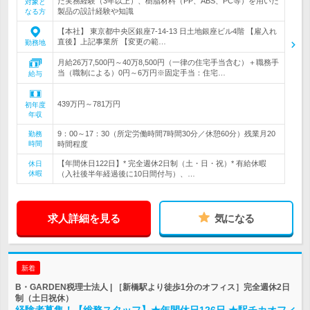
た実務経験（3年以上）、樹脂材料（PP、ABS、PC等）を用いた
対象と
製品の設計経験や知識
なる方
【本社】 東京都中央区銀座7-14-13 日土地銀座ビル4階 【雇入れ
直後】上記事業所 【変更の範…
勤務地
月給26万7,500円～40万8,500円（一律の住宅手当含む）＋職務手
当（職制による）0円～6万円※固定手当：住宅…
給与
439万円～781万円
初年度
年収
9：00～17：30（所定労働時間7時間30分／休憩60分）残業月20
勤務
時間
時間程度
【年間休日122日】* 完全週休2日制（土・日・祝）* 有給休暇
休日
休暇
（入社後半年経過後に10日間付与）、…
求人詳細を見る
気になる
新着
B・GARDEN税理士法人 | ［新橋駅より徒歩1分のオフィス］完全週休2日
制（土日祝休）