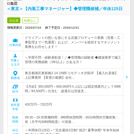
ロ集団
＜東京＞【内装工事マネージャー】◆管理職候補／年休125日
正社員
転勤なし
情報更新日：2026/07/10
終了予定日：
2026/12/31
クライアントの想いを形にする店舗プロデュース業務（営業～工
事監理まで一気通貫）および、メンバーを統括するマネジメント
仕事内容
業務をお任せします！
＼学歴不問・経験者歓迎！／◆管理職の経験者 ◆建築業界で施工
対象と
管理の実務経験（3年以上）がある方！
なる方
東京都港区東新橋2-14-1NBFコモディオ汐留2F 【雇入れ直後】
上記事業所 【変更の範囲】会社…
勤務地
【月給】350,000円～600,000円※上記には固定残業代として40時
間／84,500円～分含む 超過分は別途支…
給与
420万円～720万円
初年度
年収
09:30～18:30実働時間：8時間休憩時間：60分時間外労働有無：
勤務
時間
有（月平均30時間程度）※現場…
＜年間休日125日＞* 完全週休2日制* 祝日* 夏季休暇* 年末年始休
休日