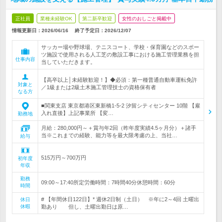
正社員
業種未経験OK
第二新卒歓迎
女性のおしごと掲載中
情報更新日：2026/06/16
終了予定日：
2026/12/07
サッカー場や野球場、テニスコート、学校・保育園などのスポー
ツ施設で使用される人工芝の敷設工事における施工管理業務を担
仕事内容
当していただきます。
【高卒以上│未経験歓迎！】◆必須：第一種普通自動車運転免許
対象と
／1級または2級土木施工管理技士の資格保有者
なる方
■関東支店 東京都港区東新橋1-5-2 汐留シティセンター 10階 【雇
入れ直後】上記事業所 【変…
勤務地
月給：280,000円～＋賞与年2回（昨年度実績4.5ヶ月分）＋諸手
当※これまでの経験、能力等を最大限考慮の上、当社…
給与
515万円～700万円
初年度
年収
勤務
09:00～17:40所定労働時間：7時間40分休憩時間：60分
時間
# 【年間休日122日】* 週休2日制（土日） ※年に2～4回 土曜出
休日
休暇
勤あり 但し、土曜出勤日は原…