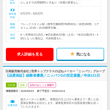
たします※試用期間3ヶ月あり（待遇の変更なし…
給与
675万円～920万円
初年度
年収
フレックスタイム制（標準労働時間7時間45分／休憩1時間）コア
勤務
時間
タイム 10:00～16:00標準労働…
# ＼年間休日125日／■完全週休2日制（土日）└休日出勤(年3～4
休日
休暇
回)となった場合は、代休制度を1…
求人詳細を見る
気になる
日発販売株式会社 | 世界トップクラスのばねメーカー「ニッパツ」グループ
【品質保証】経験者優遇／ニッパツGの安定基盤／年休121日
正社員
急募
女性のおしごと掲載中
情報更新日：2026/06/23
終了予定日：
2026/12/14
協力メーカーと連携し、新製品の立上げから量産まで一貫した品
質保証業務をお任せします。顧客監査対応や品質改善活動も担っ
仕事内容
ていただきます。