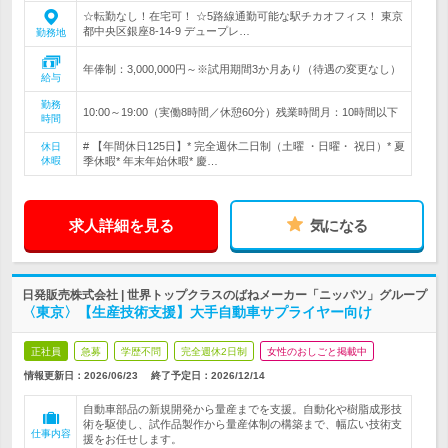
☆転勤なし！在宅可！ ☆5路線通勤可能な駅チカオフィス！ 東京
都中央区銀座8-14-9 デュープレ…
勤務地
年俸制：3,000,000円～※試用期間3か月あり（待遇の変更なし）
給与
勤務
10:00～19:00（実働8時間／休憩60分）残業時間月：10時間以下
時間
# 【年間休日125日】* 完全週休二日制（土曜 ・日曜・ 祝日）* 夏
休日
休暇
季休暇* 年末年始休暇* 慶…
求人詳細を見る
気になる
日発販売株式会社 | 世界トップクラスのばねメーカー「ニッパツ」グループ
〈東京〉【生産技術支援】大手自動車サプライヤー向け
正社員
急募
学歴不問
完全週休2日制
女性のおしごと掲載中
情報更新日：2026/06/23
終了予定日：
2026/12/14
自動車部品の新規開発から量産までを支援。自動化や樹脂成形技
術を駆使し、試作品製作から量産体制の構築まで、幅広い技術支
仕事内容
援をお任せします。