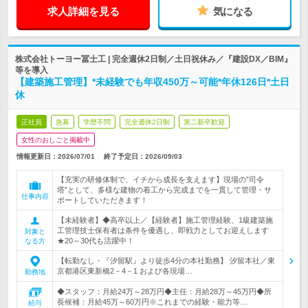
求人詳細を見る
気になる
株式会社トーヨー冨士工 | 完全週休2日制／土日祝休み／『建設DX／BIM』
等を導入
【建築施工管理】*未経験でも年収450万～可能*年休126日*土日
休
正社員
急募
学歴不問
完全週休2日制
第二新卒歓迎
女性のおしごと掲載中
情報更新日：2026/07/01
終了予定日：
2026/09/03
【充実の研修体制で、イチから成長を支えます】現場の”司令
塔”として、多様な建物の着工から完成までを一貫して管理・サ
仕事内容
ポートしていただきます！
【未経験者】◆高卒以上／【経験者】施工管理経験、1級建築施
工管理技士保有者は条件を優遇し、即戦力としてお迎えします
対象と
★20～30代も活躍中！
なる方
【転勤なし・『汐留駅』より徒歩4分の本社勤務】 汐留本社／東
京都港区東新橋2－4－1 および各現場…
勤務地
◆スタッフ：月給24万～28万円◆主任：月給28万～45万円◆所
長候補：月給45万～60万円※これまでの経験・能力等…
給与