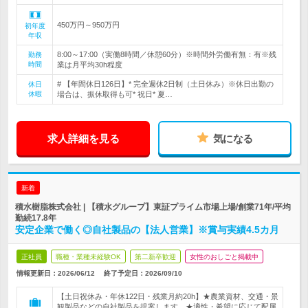
450万円～950万円
初年度
年収
8:00～17:00（実働8時間／休憩60分）※時間外労働有無：有※残
勤務
時間
業は月平均30h程度
# 【年間休日126日】* 完全週休2日制（土日休み）※休日出勤の
休日
休暇
場合は、振休取得も可* 祝日* 夏…
求人詳細を見る
気になる
新着
積水樹脂株式会社 | 【積水グループ】東証プライム市場上場/創業71年/平均
勤続17.8年
安定企業で働く◎自社製品の【法人営業】※賞与実績4.5カ月
正社員
職種・業種未経験OK
第二新卒歓迎
女性のおしごと掲載中
情報更新日：2026/06/12
終了予定日：
2026/09/10
【土日祝休み・年休122日・残業月約20h】★農業資材、交通・景
観製品などの自社製品を提案します。★適性・希望に応じて配属