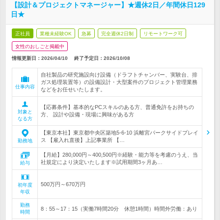
【設計＆プロジェクトマネージャー】★週休2日／年間休日129
日★
正社員
業種未経験OK
急募
完全週休2日制
リモートワーク可
女性のおしごと掲載中
情報更新日：2026/04/10
終了予定日：
2026/10/08
自社製品の研究施設向け設備（ドラフトチャンバー、実験台、排
ガス処理装置等）の設備設計・大型案件のプロジェクト管理業務
仕事内容
などをお任せいたします。
【応募条件】基本的なPCスキルのある方、普通免許をお持ちの
対象と
方、 設計や設備・現場に興味がある方
なる方
【東京本社】東京都中央区築地5-6-10 浜離宮パークサイドプレイ
ス 【雇入れ直後】上記事業所 【…
勤務地
【月給】280,000円～400,500円※経験・能力等を考慮のうえ、当
社規定により決定いたします※試用期間3ヶ月あ…
給与
500万円～670万円
初年度
年収
勤務
8：55～17：15（実働7時間20分 休憩1時間）時間外労働：あり
時間