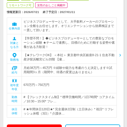
リモートワーク可
女性のおしごと掲載中
情報更新日：2026/07/21
終了予定日：
2027/01/11
ビジネスプロデューサーとして、大手飲料メーカーのプロモーシ
ョン全般をお任せします。オリエンテーションから効果検証まで
仕事内容
一貫して担います。
【学歴不問！】◆ビジネスプロデューサーとしての豊富なプロモ
ーション経験 ★チームで連携し、目標のために行動する姿勢や素
対象と
養がある方歓迎！
なる方
【★テレワークOK】 ＜本社＞ 東京都中央区銀座8-21-1 住友不動
産汐留浜離宮ビル20階 【雇…
勤務地
月給38万円～45万円 ※経験や能力を考慮のうえ決定します※試
用期間3ヶ月（期間中、待遇の変更はありません）
給与
670万円～750万円
初年度
年収
# 【フレックスタイム制】* 標準労働時間／1日7時間* コアタイム
勤務
時間
／10:30～15:00* フレ…
# ★年間休日120日★* 完全週休2日制（土日休み）* 祝日* リフレ
休日
休暇
ッシュ休暇（3日）* 介護休…