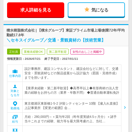
求人詳細を見る
気になる
積水樹脂株式会社 | 【積水グループ】東証プライム市場上場/創業72年/平均
勤続17.8年
＼セキスイグループ／交通・景観資材の【技術営業】
正社員
業種未経験OK
第二新卒歓迎
女性のおしごと掲載中
情報更新日：2026/07/21
終了予定日：
2027/01/11
設計事務所、建設コンサルタント、建設会社などに対して、交通
安全・景観資材などの製品提案から設計協力（図面・見積作成）
仕事内容
までを担います。
【業界未経験・第二新卒歓迎】◆高専卒以上◆有形商材の法人営
対象と
業の経験をお持ちの方（業界・年数不問） ◆普通自動車運転免許
なる方
東京都港区東新橋1-5-2 汐留シティセンター 10階 【雇入れ直後】
上記事業所 【変更の範囲】会…
勤務地
月給：280,000円～＋賞与年2回（昨年度実績4.5ヶ月分）＋諸手
当※これまでの経験、能力等を最大限考慮の上、当社…
給与