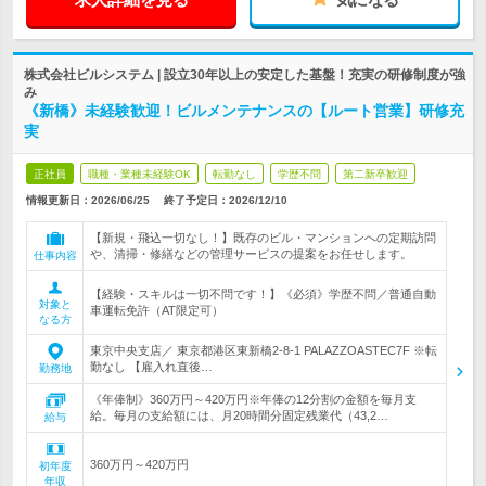
株式会社ビルシステム | 設立30年以上の安定した基盤！充実の研修制度が強
み
《新橋》未経験歓迎！ビルメンテナンスの【ルート営業】研修充
実
正社員
職種・業種未経験OK
転勤なし
学歴不問
第二新卒歓迎
情報更新日：2026/06/25
終了予定日：
2026/12/10
【新規・飛込一切なし！】既存のビル・マンションへの定期訪問
や、清掃・修繕などの管理サービスの提案をお任せします。
仕事内容
【経験・スキルは一切不問です！】《必須》学歴不問／普通自動
対象と
車運転免許（AT限定可）
なる方
東京中央支店／ 東京都港区東新橋2-8-1 PALAZZOASTEC7F ※転
勤なし 【雇入れ直後…
勤務地
《年俸制》360万円～420万円※年俸の12分割の金額を毎月支
給。毎月の支給額には、月20時間分固定残業代（43,2…
給与
360万円～420万円
初年度
年収