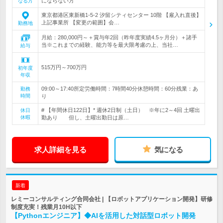
にならない方
なる方
東京都港区東新橋1-5-2 汐留シティセンター 10階 【雇入れ直後】
上記事業所 【変更の範囲】会…
勤務地
月給：280,000円～＋賞与年2回（昨年度実績4.5ヶ月分）＋諸手
当※これまでの経験、能力等を最大限考慮の上、当社…
給与
515万円～700万円
初年度
年収
09:00～17:40所定労働時間：7時間40分休憩時間：60分残業：あ
勤務
時間
り
# 【年間休日122日】* 週休2日制（土日） ※年に2～4回 土曜出
休日
休暇
勤あり 但し、土曜出勤日は原…
求人詳細を見る
気になる
新着
レミーコンサルティング合同会社 | 【ロボットアプリケーション開発】研修
制度充実！残業月10H以下
【Pythonエンジニア】◆AIを活用した対話型ロボット開発