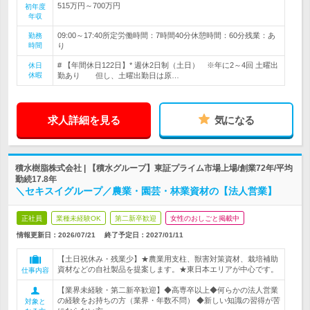
515万円～700万円
初年度
年収
09:00～17:40所定労働時間：7時間40分休憩時間：60分残業：あ
勤務
時間
り
# 【年間休日122日】* 週休2日制（土日） ※年に2～4回 土曜出
休日
休暇
勤あり 但し、土曜出勤日は原…
求人詳細を見る
気になる
積水樹脂株式会社 | 【積水グループ】東証プライム市場上場/創業72年/平均
勤続17.8年
＼セキスイグループ／農業・園芸・林業資材の【法人営業】
正社員
業種未経験OK
第二新卒歓迎
女性のおしごと掲載中
情報更新日：2026/07/21
終了予定日：
2027/01/11
【土日祝休み・残業少】★農業用支柱、獣害対策資材、栽培補助
資材などの自社製品を提案します。★東日本エリアが中心です。
仕事内容
【業界未経験・第二新卒歓迎】◆高専卒以上◆何らかの法人営業
の経験をお持ちの方（業界・年数不問） ◆新しい知識の習得が苦
対象と