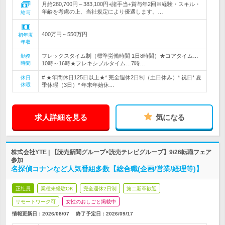
月給280,700円～383,100円+諸手当+賞与年2回※経験・スキル・
年齢を考慮の上、当社規定により優遇します。…
給与
400万円～550万円
初年度
年収
フレックスタイム制（標準労働時間 1日8時間）★コアタイム…
勤務
時間
10時～16時★フレキシブルタイム…7時…
# ★年間休日125日以上★* 完全週休2日制（土日休み）* 祝日* 夏
休日
休暇
季休暇（3日）* 年末年始休…
求人詳細を見る
気になる
株式会社YTE | 【読売新聞グループ×読売テレビグループ】9/26転職フェア
参加
名探偵コナンなど人気番組多数【総合職(企画/営業/経理等)】
正社員
業種未経験OK
完全週休2日制
第二新卒歓迎
リモートワーク可
女性のおしごと掲載中
情報更新日：2026/08/07
終了予定日：
2026/09/17