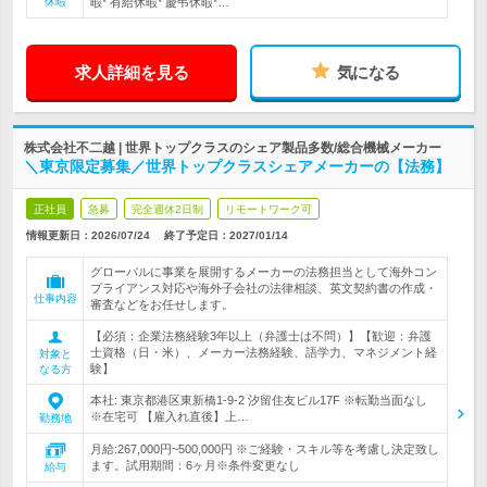
休暇
暇* 有給休暇* 慶弔休暇*…
求人詳細を見る
気になる
株式会社不二越 | 世界トップクラスのシェア製品多数/総合機械メーカー
＼東京限定募集／世界トップクラスシェアメーカーの【法務】
正社員
急募
完全週休2日制
リモートワーク可
情報更新日：2026/07/24
終了予定日：
2027/01/14
グローバルに事業を展開するメーカーの法務担当として海外コン
プライアンス対応や海外子会社の法律相談、英文契約書の作成・
仕事内容
審査などをお任せします。
【必須：企業法務経験3年以上（弁護士は不問）】【歓迎：弁護
士資格（日・米）、メーカー法務経験、語学力、マネジメント経
対象と
験】
なる方
本社: 東京都港区東新橋1-9-2 汐留住友ビル17F ※転勤当面なし
※在宅可 【雇入れ直後】上…
勤務地
月給:267,000円~500,000円 ※ご経験・スキル等を考慮し決定致し
ます。試用期間：6ヶ月※条件変更なし
給与