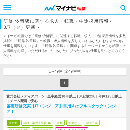
研修 汐留駅に関する求人・転職・中途採用情報＜
8/7（金）更新＞
マイナビ転職では「研修 汐留駅」に関連する転職・求人・中途採用情報を多数
掲載中!「研修 汐留駅」の転職・求人情報を探しているあなたにおすすめのお
仕事を掲載しています。「研修 汐留駅」に関連するキーワードからも転職・求
人情報をお探しいただけるので、あなたにぴったりのお仕事を見つけてみてく
ださい!
1～49件 (全49件中)
1
株式会社メディアバーン | 黒字経営30年以上｜未経験OK｜年休125日以上
｜チーム配属で安心
基礎研修充実【ITエンジニア】目指すはフルスタックエンジニ
ア！
正社員
職種・業種未経験OK
急募
転勤なし
学歴不問