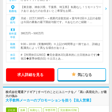
【東京都、神奈川県、千葉県、埼玉県】 転勤なし！リモートワー
クあり あなたのお住まいとご希望をお聞…
勤務地
月給：22万7,000円～＋残業代全額支給＋賞与年2回※上記の金額
は今回の募集の最下限給与額です。※あなたのご経験・…
給与
380万円～500万円
初年度
年収
9:00～18:00（実働8時間）※上記の時間帯は一例であり、詳細は
勤務
時間
配属先によって異なる場合がありま…
# 【年間休日129日】◆完全週休2日(基本的に土日祝休みです)◆
休日
休暇
祝日◆夏季休暇(5日) ※土日とあ…
求人詳細を見る
気になる
株式会社電通アドギア | すべてのことにユニークを／「高い具現化力」が最
大の強み
大手飲料メーカーのプロモーションを担う【法人営業】
正社員
急募
転勤なし
学歴不問
完全週休2日制