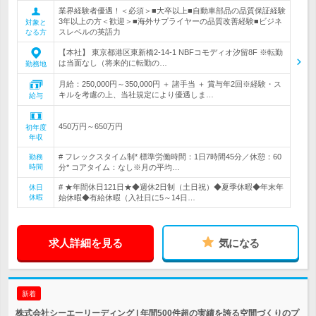
業界経験者優遇！＜必須＞■大卒以上■自動車部品の品質保証経験
3年以上の方＜歓迎＞■海外サプライヤーの品質改善経験■ビジネ
対象と
スレベルの英語力
なる方
【本社】 東京都港区東新橋2-14-1 NBFコモディオ汐留8F ※転勤
は当面なし（将来的に転勤の…
勤務地
月給：250,000円～350,000円 ＋ 諸手当 ＋ 賞与年2回※経験・ス
キルを考慮の上、当社規定により優遇しま…
給与
450万円～650万円
初年度
年収
# フレックスタイム制* 標準労働時間：1日7時間45分／休憩：60
勤務
時間
分* コアタイム：なし※月の平均…
# ★年間休日121日★◆週休2日制（土日祝）◆夏季休暇◆年末年
休日
休暇
始休暇◆有給休暇（入社日に5～14日…
求人詳細を見る
気になる
新着
株式会社シーエーリーディング | 年間500件超の実績を誇る空間づくりのプ