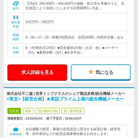
【月給】280,000円～400,000円※経験・能力等を考慮のうえ、当
社規定により決定いたします※試用期間3ヶ月あ…
給与
510万円～700万円
初年度
年収
勤務
9：00～17：20（実働7時間20分 休憩1時間）時間外労働：あり
時間
# 《年間休日129日》■完全週休2日制（土日・祝）■メーデー
休日
休暇
（5/1）■夏期休暇（3日）■年末年始…
求人詳細を見る
気になる
株式会社不二越 | 世界トップクラスのシェア製品多数/総合機械メーカー
<東京>【経営企画】★東証プライム上場の総合機械メーカー
正社員
急募
完全週休2日制
第二新卒歓迎
情報更新日：2026/06/16
終了予定日：
2026/12/07
全社横断で経営・事業の意思決定に関与する経営計画・経営管
理・対外発信などの経営企画業務全般をお任せします。
仕事内容