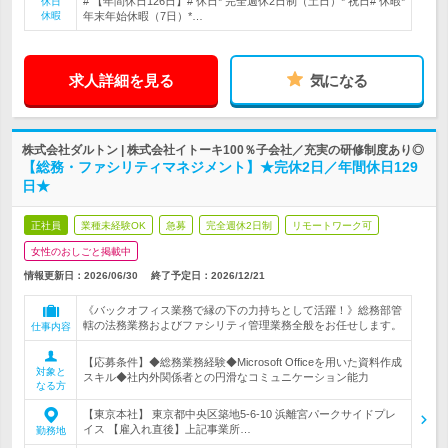
# 【年間休日126日】# 休日* 完全週休2日制（土日）* 祝日# 休暇*
休日
休暇
年末年始休暇（7日）*…
求人詳細を見る
気になる
株式会社ダルトン | 株式会社イトーキ100％子会社／充実の研修制度あり◎
【総務・ファシリティマネジメント】★完休2日／年間休日129
日★
正社員
業種未経験OK
急募
完全週休2日制
リモートワーク可
女性のおしごと掲載中
情報更新日：2026/06/30
終了予定日：
2026/12/21
《バックオフィス業務で縁の下の力持ちとして活躍！》総務部管
轄の法務業務およびファシリティ管理業務全般をお任せします。
仕事内容
【応募条件】◆総務業務経験◆Microsoft Officeを用いた資料作成
対象と
スキル◆社内外関係者との円滑なコミュニケーション能力
なる方
【東京本社】 東京都中央区築地5-6-10 浜離宮パークサイドプレ
イス 【雇入れ直後】上記事業所…
勤務地