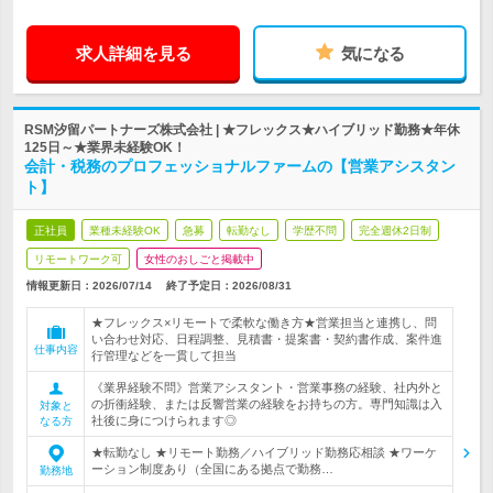
求人詳細を見る
気になる
RSM汐留パートナーズ株式会社 | ★フレックス★ハイブリッド勤務★年休
125日～★業界未経験OK！
会計・税務のプロフェッショナルファームの【営業アシスタン
ト】
正社員
業種未経験OK
急募
転勤なし
学歴不問
完全週休2日制
リモートワーク可
女性のおしごと掲載中
情報更新日：2026/07/14
終了予定日：
2026/08/31
★フレックス×リモートで柔軟な働き方★営業担当と連携し、問
い合わせ対応、日程調整、見積書・提案書・契約書作成、案件進
仕事内容
行管理などを一貫して担当
《業界経験不問》営業アシスタント・営業事務の経験、社内外と
の折衝経験、または反響営業の経験をお持ちの方。専門知識は入
対象と
社後に身につけられます◎
なる方
★転勤なし ★リモート勤務／ハイブリッド勤務応相談 ★ワーケ
ーション制度あり（全国にある拠点で勤務…
勤務地