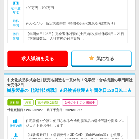
400万円～700万円
初年度
年収
勤務
9:00~17:45（所定労働時間:7時間45分/休憩:60分/残業あり）
時間
【年間休日123日】完全週休2日制 (土日)年次有給休暇9日～21日
休日
休暇
（下限日数は、入社直後の付与日数…
求人詳細を見る
気になる
中央化成品株式会社 | 販売も製造も一貫体制！化学品・合成樹脂の専門商社
★完休2日
樹脂製品の【設計技術職】★経験者歓迎★年間休日120日以上★
正社員
急募
完全週休2日制
女性のおしごと掲載中
情報更新日：2026/02/27
終了予定日：
2026/08/27
住宅設備や介護に使用される合成樹脂製品の構造設計や開発プロ
ジェクトをお任せします！
仕事内容
【経験者歓迎】＜必須要件＞3D CAD（SolidWorks等）を使用し