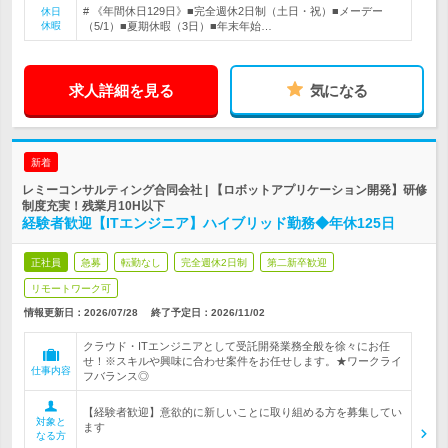
# 《年間休日129日》■完全週休2日制（土日・祝）■メーデー
休日
休暇
（5/1）■夏期休暇（3日）■年末年始…
求人詳細を見る
気になる
新着
レミーコンサルティング合同会社 | 【ロボットアプリケーション開発】研修
制度充実！残業月10H以下
経験者歓迎【ITエンジニア】ハイブリッド勤務◆年休125日
正社員
急募
転勤なし
完全週休2日制
第二新卒歓迎
リモートワーク可
情報更新日：2026/07/28
終了予定日：
2026/11/02
クラウド・ITエンジニアとして受託開発業務全般を徐々にお任
せ！※スキルや興味に合わせ案件をお任せします。★ワークライ
仕事内容
フバランス◎
【経験者歓迎】意欲的に新しいことに取り組める方を募集してい
対象と
ます
なる方