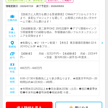
完全週休2日制
第二新卒歓迎
女性のおしごと掲載中
情報更新日：2026/07/10
終了予定日：
2026/09/03
【技術力と人間力を磨ける育成環境】◎Webアプリからクラウド
まで、多彩なプロジェクトを通して、お客様との向き合い方やチ
仕事内容
ームで働く力も磨けます！
【未経験歓迎／第二新卒OK】20代活躍中 ◆アプリ開発やインフ
ラ関連業務での経験を積み、市場価値の高いフルスタックエンジ
対象と
ニアを目指せます！
なる方
★転勤なし ★U・Iターン歓迎！ 【本社】 東京都港区新橋6-22-6
JOYOビル3F ★各プロ…
勤務地
【経験者】 月給：32万2千円～【未経験者】 月給：23万4千
円～ ＋別途 賞与年2回＋諸手当+年度末…
給与
400万円～600万円
初年度
年収
9:00~17:30※勤務先により多少異なります。★残業月平均15～20
勤務
時間
時間以内★1日30分～1時間…
★年間休日125日以上★◆完全週休2日制（土日）◆祝日◆夏季休
休日
休暇
暇◆年末年始◆慶弔休暇◆有給休暇 ※産…
求人詳細を見る
気になる