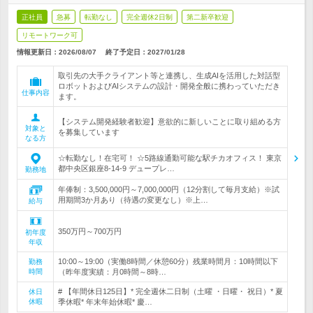
正社員
急募
転勤なし
完全週休2日制
第二新卒歓迎
リモートワーク可
情報更新日：2026/08/07
終了予定日：
2027/01/28
取引先の大手クライアント等と連携し、生成AIを活用した対話型
ロボットおよびAIシステムの設計・開発全般に携わっていただき
仕事内容
ます。
【システム開発経験者歓迎】意欲的に新しいことに取り組める方
対象と
を募集しています
なる方
☆転勤なし！在宅可！ ☆5路線通勤可能な駅チカオフィス！ 東京
都中央区銀座8-14-9 デュープレ…
勤務地
年俸制：3,500,000円～7,000,000円（12分割して毎月支給）※試
用期間3か月あり（待遇の変更なし）※上…
給与
350万円～700万円
初年度
年収
10:00～19:00（実働8時間／休憩60分）残業時間月：10時間以下
勤務
時間
（昨年度実績：月0時間～8時…
# 【年間休日125日】* 完全週休二日制（土曜 ・日曜・ 祝日）* 夏
休日
休暇
季休暇* 年末年始休暇* 慶…