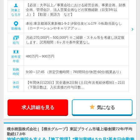
【必須：大卒以上／事業会社における経営企画、事業企画、財務
企画、管理会計、法人営業企画などの実務経験（目安3年以
対象と
上）】【歓迎：英語力 など】
なる方
本社:東京都港区東新橋1-9-2 汐留住友ビル17F ※転勤当面なし
（ローテーションやキャリアアッ…
勤務地
月給:270,000円～500,000円 ※ご経験・スキル等を考慮し決定致
します。試用期間：6ヶ月※条件変更なし
給与
480万円～900万円
初年度
年収
勤務
9:00～17:45 （所定労働時間：7時間55分/休憩:60分/残業あり）
時間
【年間休日123日】完全週休2日制 (土日)年次有給休暇9日～21日
休日
休暇
（下限日数は、入社直後の付与日数…
求人詳細を見る
気になる
積水樹脂株式会社 | 【積水グループ】東証プライム市場上場/創業72年/平均
勤続17.8年
地域の施設を支える【施工管理】*賞与実績4.5カ月*基本日中勤務