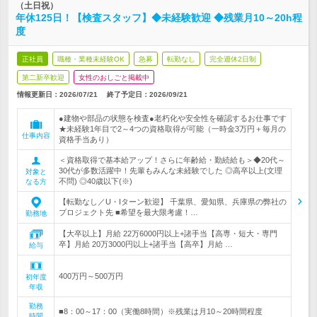
（土日祝）
年休125日！【検査スタッフ】◆未経験歓迎 ◆残業月10～20h程
度
正社員
職種・業種未経験OK
急募
転勤なし
完全週休2日制
第二新卒歓迎
女性のおしごと掲載中
情報更新日：2026/07/21
終了予定日：
2026/09/21
●建物や部品の状態を検査●老朽化や安全性を確認するお仕事です
★未経験1年目で2～4つの資格取得が可能（一時金3万円＋毎月の
仕事内容
資格手当あり）
＜資格取得で基本給アップ！さらに年齢給・勤続給も＞◆20代～
30代が多数活躍中！先輩もみんな未経験でした ◎高卒以上(文理
対象と
不問) ◎40歳以下(※)
なる方
【転勤なし／U・Iターン歓迎】 千葉県、愛知県、兵庫県の弊社の
プロジェクト先 ■希望を最大限考慮！…
勤務地
【大卒以上】月給 22万6000円以上+諸手当【高専・短大・専門
卒】月給 20万3000円以上+諸手当【高卒】月給 …
給与
400万円～500万円
初年度
年収
勤務
■8：00～17：00（実働8時間）※残業は月10～20時間程度
時間