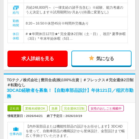
月給248,800円～（一律支給の諸手当含む）※経験、能力考慮の
うえ決定します※試用期間3か月あり(待遇に変更なし)
給与
勤務
8:20～16:50※休憩45分※時間外労働あり
時間
# ★年間休日127日★* 完全週休2日制（土・日）、祝日* 夏季休暇
休日
休暇
（3日）* 年末年始休暇（5日…
求人詳細を見る
気になる
TGテクノ株式会社 | 豊田合成(株)100%出資｜＃フレックス＃完全週休2日制
＃転勤なし
3DCAD経験者を募集！【自動車部品設計】年休121日／稲沢市勤
務
正社員
業種未経験OK
急募
完全週休2日制
女性のおしごと掲載中
情報更新日：2026/04/21
終了予定日：
2026/10/19
【内外装部品または機能性部品の設計をお任せします】3DCAD
を使って、自動車部品の機構設計から筐体設計、金型設計まで幅
仕事内容
広く手掛けていただきます。