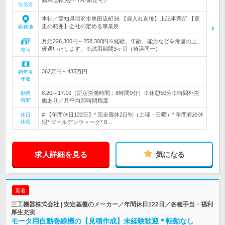
動車運転免許（AT限定可）
なる方
本社／愛知県稲沢市奥田流町36 【雇入れ直後】上記事業所 【変
更の範囲】会社の定める事業所
勤務地
月給226,300円～258,300円※経験、年齢、能力などを考慮の上、
優遇いたします。※試用期間3ヶ月（待遇同一）
給与
362万円～435万円
初年度
年収
8:20～17:10（所定労働時間：8時間0分）※休憩50分※時間外労
勤務
時間
働あり／月平均20時間程度
# 【年間休日122日】* 完全週休2日制（土曜・日曜）* 年間有給休
休日
休暇
暇* ゴールデンウィーク* 8…
求人詳細を見る
気になる
新着
三工機器株式会社 | 安定基盤のメーカー／年間休日122日／各種手当・福利
厚生充実
モータ用自動巻線機の【見積作成】未経験歓迎＊転勤なし