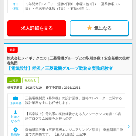
＼年間休日120日／・週休2日制（水曜＋他1日）・夏季休暇（6
休日
休暇
日）・年末年始休暇（7日）・有給休暇（…
求人詳細を見る
気になる
新着
株式会社メイギテクニカ | 三菱電機グループとの取引多数！安定基盤の技術
者集団
【電気設計】稲沢／三菱電機グループ勤務※実務経験者
正社員
転勤なし
情報更新日：2026/07/10
終了予定日：
2026/12/31
三菱電機製品（昇降機）の設計業務。規格エレベーターに関する
設計業務を主にお任せします。
仕事内容
【高卒以上】電気系の実務経験がある方／シーケンス知識・C言
対象と
語プログラム経験をお持ちの方
なる方
愛知県稲沢市（三菱電機エンジニアリング／稲沢） ※無期雇用派
遣での勤務です。 【雇入れ直後】上記事…
勤務地