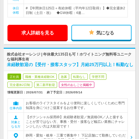
# 【年間休日125日＋有給休暇（平均年12日取得）】◆完全週休2
休日
休暇
日制（土日・祝） ◆GW休暇：4連…
求人詳細を見る
気になる
株式会社オーレンジ | 年休最大135日も可！ホワイトニング無料等ユニーク
な福利厚生有
未経験歓迎の【受付・接客スタッフ】月給25万円以上！転勤なし
正社員
職種・業種未経験OK
急募
転勤なし
学歴不問
完全週休2日制
第二新卒歓迎
女性のおしごと掲載中
情報更新日：2026/07/31
終了予定日：
2026/09/14
お客様のライフスタイルをより便利に楽しくしていくために専門
知識を身につけご提案するお仕事です。
仕事内容
【ポテンシャル採用枠】未経験者歓迎／無資格OK／人と接する
ことが苦ではない方、事務・受付・接客など幅広い業務にチャレ
対象と
ンジしたい方は大歓迎です！
なる方
静岡・愛知・岐阜・三重で募集中！ 下記店舗にて勤務していただ