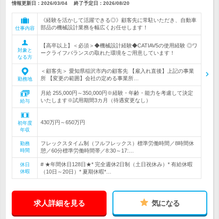
情報更新日：2026/03/04
終了予定日：
2026/08/20
《経験を活かして活躍できる◎》顧客先に常駐いただき、自動車
部品の機械設計業務を幅広くお任せします！
仕事内容
【高卒以上】＜必須＞◆機械設計経験◆CATIAV5の使用経験 ◎ワ
対象と
ークライフバランスの取れた環境をご用意しています！
なる方
＜顧客先＞ 愛知県稲沢市内の顧客先 【雇入れ直後】上記の事業
所 【変更の範囲】会社の定める事業所…
勤務地
月給 255,000円～350,000円※経験・年齢・能力を考慮して決定
いたします※試用期間3カ月（待遇変更なし）
給与
430万円～650万円
初年度
年収
フレックスタイム制（フルフレックス）標準労働時間／8時間休
勤務
時間
憩／60分標準労働時間帯／8:30～17:…
# ★年間休日128日★* 完全週休2日制（土日祝休み）* 有給休暇
休日
休暇
（10日～20日）* 夏期休暇*…
求人詳細を見る
気になる