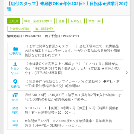
【組付スタッフ】未経験OK★年休132日×土日祝休★残業月20時
間
正社員
職種・業種未経験OK
急募
転勤なし
学歴不問
完全週休2日制
第二新卒歓迎
情報更新日：2026/07/10
終了予定日：
2026/12/31
《 まずは簡単な作業からスタート 》当社工場内にて、鉄骨製品
の組立加工を主にお任せします。手がけた製品は公共施設や商業
仕事内容
施設などに使われます！
《 未経験OK ※高卒以上・35歳まで 》「モノづくりに興味があ
る」「手に職をつけて長く働きたい」という方歓迎 ★有休が取り
対象と
やすい(月平均1~3日取得)
なる方
《 転居を伴う転勤なし／マイカー・バイク通勤可 》 ◆本社・第
一工場 愛知県稲沢市祖父江町神明津3…
勤務地
月給230,000円～310,000円＋諸手当＋賞与年2回★入社5年後には
4万1,000円の昇給が確約※経験・年齢を…
給与
8：00～17：00【実働】7時間55分【休憩】65分【時間外労働有
勤務
時間
無】有＜休憩時間帯＞10：00～…
# 年間休日132日！※2026年度# ＼有給消化率：前年度実績
休日
休暇
87％！月平均1～3日取得／＜休日＞…