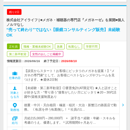
残り2日
株式会社アイライフ | ■メガネ・補聴器の専門店『メガネーゼ』を展開■個人
ノルマなし
“売って終わり”ではない【眼鏡コンサルティング販売】未経験
OK
正社員
職種・業種未経験OK
急募
転勤なし
学歴不問
第二新卒歓迎
女性のおしごと掲載中
情報更新日：2026/06/16
終了予定日：
2026/08/10
【談笑からスタート！お客様にピッタリのメガネを提案！】“メ
ガネの専門家”として、お客様にベストなレンズやフレームを見
仕事内容
つけます。★週休2日制
【未経験・第二新卒歓迎】◎要普免許(AT限定可) ★人と話すこと
が好きな方・“寄り添う”接客がしたい方にピッタリ★20～30代活
対象と
躍中/資格支援制度あり
なる方
徳重・中川・天白植田・極楽・稲沢・大治・新蟹江の路面店で勤
務。 《 転居を伴う転勤無し！＊社員の1…
勤務地
月給215,000円～280,000円 + 諸手当＊経験・年齢・スキルを
考慮のうえ、優遇します。＊試用期間6ヶ月あり…
給与