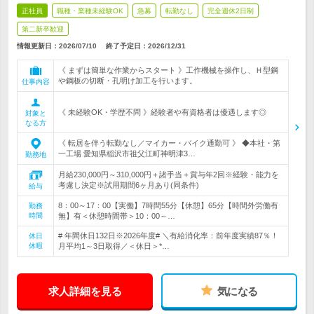
正社員
職種・業種未経験OK
急募
転勤なし
完全週休2日制
第二新卒歓迎
情報更新日：2026/07/10
終了予定日：
2026/12/31
《 まずは簡単な作業からスタート 》工作機械を操作し、Ｈ型鋼
や鋼板の切断・孔明け加工を行います。
仕事内容
《 未経験OK・学歴不問 》経験者や有資格者は優遇します◎
対象と
なる方
《 転居を伴う転勤なし／マイカー・バイク通勤可 》 ◆本社・第
一工場 愛知県稲沢市祖父江町神明津3…
勤務地
月給230,000円～310,000円＋諸手当＋賞与年2回※経験・能力を
考慮し決定※試用期間6ヶ月あり(同条件)
給与
8：00～17：00【実働】7時間55分【休憩】65分【時間外労働有
勤務
時間
無】有＜休憩時間帯＞10：00～…
# 年間休日132日※2026年度# ＼有給消化率：前年度実績87％！
休日
休暇
月平均1～3日取得／＜休日＞*…
求人詳細を見る
気になる