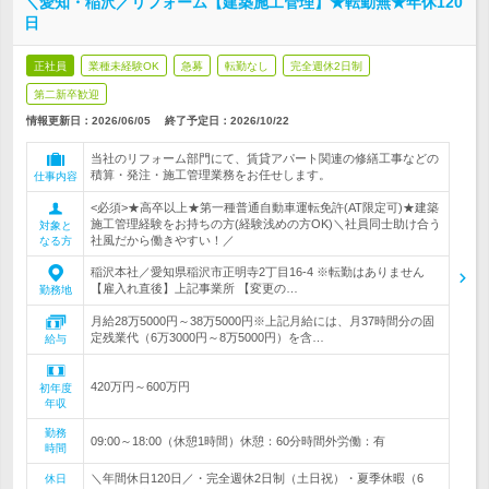
＼愛知・稲沢／リフォーム【建築施工管理】★転勤無★年休120
日
正社員
業種未経験OK
急募
転勤なし
完全週休2日制
第二新卒歓迎
情報更新日：2026/06/05
終了予定日：
2026/10/22
当社のリフォーム部門にて、賃貸アパート関連の修繕工事などの
積算・発注・施工管理業務をお任せします。
仕事内容
<必須>★高卒以上★第一種普通自動車運転免許(AT限定可)★建築
施工管理経験をお持ちの方(経験浅めの方OK)＼社員同士助け合う
対象と
社風だから働きやすい！／
なる方
稲沢本社／愛知県稲沢市正明寺2丁目16-4 ※転勤はありません
【雇入れ直後】上記事業所 【変更の…
勤務地
月給28万5000円～38万5000円※上記月給には、月37時間分の固
定残業代（6万3000円～8万5000円）を含…
給与
420万円～600万円
初年度
年収
勤務
09:00～18:00（休憩1時間）休憩：60分時間外労働：有
時間
＼年間休日120日／・完全週休2日制（土日祝）・夏季休暇（6
休日