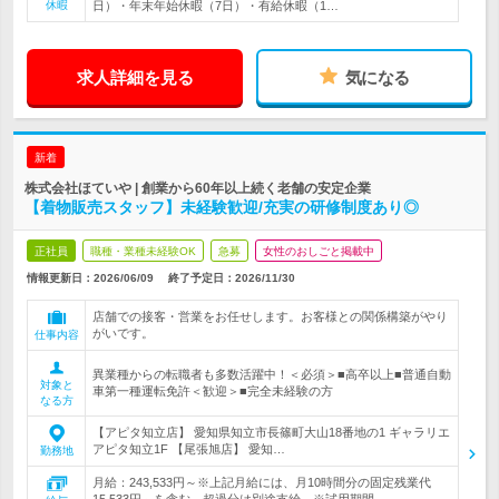
休暇
日）・年末年始休暇（7日）・有給休暇（1…
求人詳細を見る
気になる
新着
株式会社ほていや | 創業から60年以上続く老舗の安定企業
【着物販売スタッフ】未経験歓迎/充実の研修制度あり◎
正社員
職種・業種未経験OK
急募
女性のおしごと掲載中
情報更新日：2026/06/09
終了予定日：
2026/11/30
店舗での接客・営業をお任せします。お客様との関係構築がやり
がいです。
仕事内容
異業種からの転職者も多数活躍中！＜必須＞■高卒以上■普通自動
対象と
車第一種運転免許＜歓迎＞■完全未経験の方
なる方
【アピタ知立店】 愛知県知立市長篠町大山18番地の1 ギャラリエ
アピタ知立1F 【尾張旭店】 愛知…
勤務地
月給：243,533円～※上記月給には、月10時間分の固定残業代