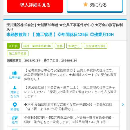
求人詳細を見る
気になる
澄川建設株式会社 | ★創業70年超 ★公共工事案件が中心 ★万全の教育体制
あり
未経験歓迎！【 施工管理 】◎年間休日125日 ◎残業月10H
正社員
職種・業種未経験OK
急募
転勤なし
完全週休2日制
第二新卒歓迎
情報更新日：2026/02/24
終了予定日：
2026/08/24
【 公共案件が中心で安定性抜群◎ 】公共工事案件の現場にて、
施工管理業務をお任せします。★未経験スタートでも安心の教育
仕事内容
体制あり！
【 未経験歓迎！※要普免・高卒以上 】「施工管理の仕事にチャ
レンジしたい」「安定した環境で長く働きたい」という方も歓迎
対象と
します！
なる方
◆本社 愛知県稲沢市祖父江町祖父江外平150-66 ⇒名鉄尾西線
「森上駅」より車で6分 ◎転勤なし…
勤務地
年俸制360万円～552万円※12分割した金額を毎月支給※年齢・
経験・能力をもとに決定します。※試用期間：3ヶ月（待…
給与