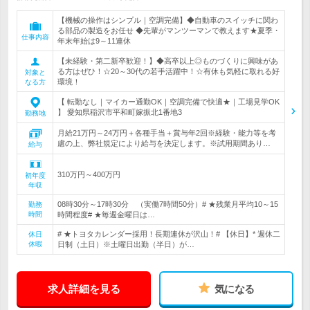
【機械の操作はシンプル｜空調完備】◆自動車のスイッチに関わ
る部品の製造をお任せ ◆先輩がマンツーマンで教えます★夏季・
仕事内容
年末年始は9～11連休
【未経験・第二新卒歓迎！】◆高卒以上◎ものづくりに興味があ
る方はぜひ！☆20～30代の若手活躍中！☆有休も気軽に取れる好
対象と
環境！
なる方
【 転勤なし｜マイカー通勤OK｜空調完備で快適★｜工場見学OK
】 愛知県稲沢市平和町嫁振北1番地3
勤務地
月給21万円～24万円＋各種手当＋賞与年2回※経験・能力等を考
慮の上、弊社規定により給与を決定します。※試用期間あり…
給与
310万円～400万円
初年度
年収
08時30分～17時30分 （実働7時間50分）# ★残業月平均10～15
勤務
時間
時間程度# ★毎週金曜日は…
# ★トヨタカレンダー採用！長期連休が沢山！# 【休日】* 週休二
休日
休暇
日制（土日）※土曜日出勤（半日）が…
求人詳細を見る
気になる