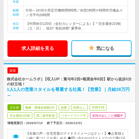
年収
9:00～18:00※所定労働時間8時間／休憩1時間※時間外労働あり
勤務
時間
／月平均20時間
【年間休日120日（会社カレンダーによる）】* 完全週休2日制
休日
休暇
（土・日）、祝日* 有給休暇* 夏季休…
求人詳細を見る
気になる
新着
株式会社ホームラボ | 【収入UP：賞与年2回+報奨金年6回】駅から徒歩5分
の好立地！
1人1人の営業スタイルを尊重する社風！【営業】｜月給28万円
～
正社員
職種・業種未経験OK
急募
転勤なし
学歴不問
完全週休2日制
第二新卒歓迎
リモートワーク可
女性のおしごと掲載中
情報更新日：2026/07/10
終了予定日：
2026/12/31
【先輩の声：住宅営業のマイナスイメージはナシ！】◆お客様と
一緒に家づくりを楽しめる ◆問い合わせがほとんどなので飛び込