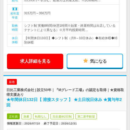
15,533円～を含む。超過分は別途支給。※試用期間…
給与
315万円～350万円
初年度
年収
シフト制 実働8時間/休憩1時間※始業・終業時間は出店している
勤務
時間
テナントにより異なる）※月平均残業時間…
【年間休日110日】◆シフト制（月8～10日休み）◆有給休暇◆特
休日
休暇
別休暇
求人詳細を見る
気になる
新着
日比工業株式会社 | 設立50年｜『Mグレード工場』の認定を取得｜★資格取
得支援あり
★年間休日132日【 溶接スタッフ 】 ★土日祝日休み ★賞与年2
回
正社員
急募
転勤なし
完全週休2日制
第二新卒歓迎
情報更新日：2026/07/10
終了予定日：
2026/12/31