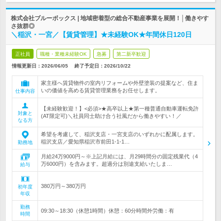
株式会社ブルーボックス | 地域密着型の総合不動産事業を展開！│働きやす
さ抜群◎
＼稲沢・一宮／【賃貸管理】★未経験OK★年間休日120日
正社員
職種・業種未経験OK
急募
第二新卒歓迎
情報更新日：2026/06/05
終了予定日：
2026/10/22
家主様へ賃貸物件の室内リフォームや外壁塗装の提案など、住ま
いの価値を高める賃貸管理業務をお任せします。
仕事内容
【未経験歓迎！】<必須>★高卒以上★第一種普通自動車運転免許
対象と
(AT限定可)＼社員同士助け合う社風だから働きやすい！／
なる方
希望を考慮して、稲沢支店・一宮支店のいずれかに配属します。
稲沢支店／愛知県稲沢市前田1-1-1…
勤務地
月給24万9000円～※上記月給には、月29時間分の固定残業代（4
万6000円）を含みます。超過分は別途支給いたしま…
給与
380万円～380万円
初年度
年収
勤務
09:30～18:30（休憩1時間）休憩：60分時間外労働：有
時間