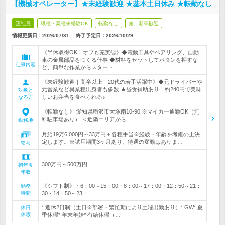
【機械オペレーター】★未経験歓迎 ★基本土日休み ★転勤なし
正社員
職種・業種未経験OK
転勤なし
第二新卒歓迎
情報更新日：2026/07/31
終了予定日：
2026/10/29
《半休取得OK！オフも充実◎》◆電動工具やベアリング、自動
車の金属部品をつくる仕事 ◆材料をセットしてボタンを押すな
仕事内容
ど、簡単な作業からスタート
《未経験歓迎｜高卒以上｜20代の若手活躍中》◆元ドライバーや
元営業など異業種出身者も多数 ★昼食補助あり！約240円で美味
対象と
しいお弁当を食べられる♪
なる方
《転勤なし》 愛知県稲沢市大塚南10-90 ※マイカー通勤OK（無
料駐車場あり） ＜近隣エリアから…
勤務地
月給19万6,000円～33万円＋各種手当※経験・年齢を考慮の上決
定します。※試用期間3ヶ月あり。待遇の変動はありま…
給与
300万円～500万円
初年度
年収
《シフト制》・6：00～15：00・8：00～17：00・12：50～21：
勤務
時間
30・14：50～23：…
* 週休2日制（土日※部署・繁忙期により土曜出勤あり）* GW* 夏
休日
休暇
季休暇* 年末年始* 有給休暇（…