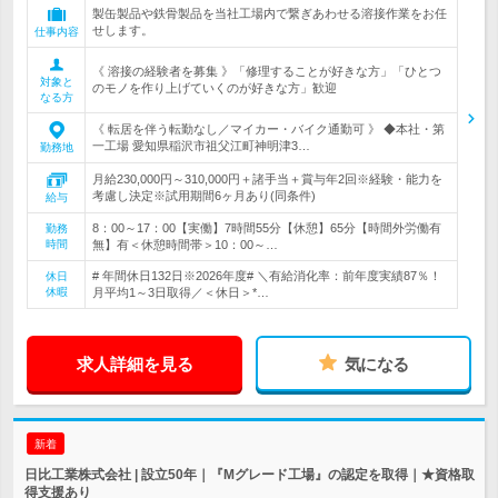
製缶製品や鉄骨製品を当社工場内で繋ぎあわせる溶接作業をお任
せします。
仕事内容
《 溶接の経験者を募集 》「修理することが好きな方」「ひとつ
対象と
のモノを作り上げていくのが好きな方」歓迎
なる方
《 転居を伴う転勤なし／マイカー・バイク通勤可 》 ◆本社・第
一工場 愛知県稲沢市祖父江町神明津3…
勤務地
月給230,000円～310,000円＋諸手当＋賞与年2回※経験・能力を
考慮し決定※試用期間6ヶ月あり(同条件)
給与
8：00～17：00【実働】7時間55分【休憩】65分【時間外労働有
勤務
時間
無】有＜休憩時間帯＞10：00～…
# 年間休日132日※2026年度# ＼有給消化率：前年度実績87％！
休日
休暇
月平均1～3日取得／＜休日＞*…
求人詳細を見る
気になる
新着
日比工業株式会社 | 設立50年｜『Mグレード工場』の認定を取得｜★資格取
得支援あり