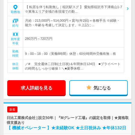
【 転居を伴う転勤無し｜稲沢駅スグ 】 愛知県稲沢市下津南山1-7
※東海エリア全域の各現場での勤…
勤務地
月給：213,000円～514,000円＋賞与(年2回)＋各種手当 ※経験・
能力・年齢を考慮して決定します。※上記に…
給与
280万円～720万円
初年度
年収
勤務
9：00～18：00（実働8時間）休憩：60分時間外労働有無：有
時間
／# 完全週休二日制(土日祝)＆年間休日124日 ■プライベート
休日
休暇
の時間もしっかり確保！＼■夏季休暇…
求人詳細を見る
気になる
新着
日比工業株式会社 | 設立50年｜『Mグレード工場』の認定を取得｜★資格取
得支援あり
【 機械オペレーター 】★未経験OK ★土日祝休み ★年休132日