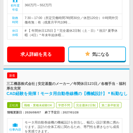
360万円～552万円
初年度
年収
7:30～17:00（所定労働時間7時間30分／休憩120分）※時間外労
勤務
時間
働有無：有（残業月平均10時…
# 【 年間休日125日 】* 完全週休2日制（土・日）* 祝日* 夏季休
休日
休暇
暇（4日）* 年末年始休暇…
求人詳細を見る
気になる
新着
三工機器株式会社 | 安定基盤のメーカー／年間休日123日／各種手当・福利
厚生充実
CAD経験を発揮！モータ用自動巻線機の【機械設計】＊転勤なし
正社員
職種・業種未経験OK
学歴不問
完全週休2日制
第二新卒歓迎
情報更新日：2026/08/07
終了予定日：
2027/01/28
モータ用自動巻線機の機械設計を担当し、幅広い設計業務に携わ
ります。設計の全体工程に関わるため、専門性を磨きながら成長
仕事内容
を実感できます。