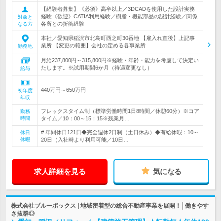
【経験者募集】《必須》高卒以上／3DCADを使用した設計実務
経験《歓迎》CATIA利用経験／樹脂・機能部品の設計経験／関係
対象と
各所との折衝経験
なる方
本社／愛知県稲沢市北島町西之町30番地 【雇入れ直後】上記事
業所 【変更の範囲】会社の定める各事業所
勤務地
月給237,800円～315,800円※経験・年齢・能力を考慮して決定い
たします。※試用期間6か月（待遇変更なし）
給与
440万円～650万円
初年度
年収
フレックスタイム制（標準労働時間1日8時間／休憩60分）※コア
勤務
時間
タイム／10：00～15：15※残業月…
# 年間休日121日◆完全週休2日制（土日休み）◆有給休暇：10～
休日
休暇
20日（入社時より利用可能／10日…
求人詳細を見る
気になる
株式会社ブルーボックス | 地域密着型の総合不動産事業を展開！│働きやす
さ抜群◎