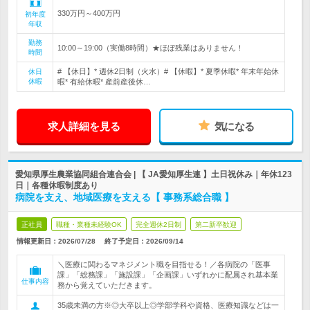
330万円～400万円
初年度
年収
勤務
10:00～19:00（実働8時間）★ほぼ残業はありません！
時間
# 【休日】* 週休2日制（火水）# 【休暇】* 夏季休暇* 年末年始休
休日
休暇
暇* 有給休暇* 産前産後休…
求人詳細を見る
気になる
愛知県厚生農業協同組合連合会 | 【 JA愛知厚生連 】土日祝休み｜年休123
日｜各種休暇制度あり
病院を支え、地域医療を支える【 事務系総合職 】
正社員
職種・業種未経験OK
完全週休2日制
第二新卒歓迎
情報更新日：2026/07/28
終了予定日：
2026/09/14
＼医療に関わるマネジメント職を目指せる！／各病院の「医事
課」「総務課」「施設課」「企画課」いずれかに配属され基本業
仕事内容
務から覚えていただきます。
35歳未満の方※◎大卒以上◎学部学科や資格、医療知識などは一