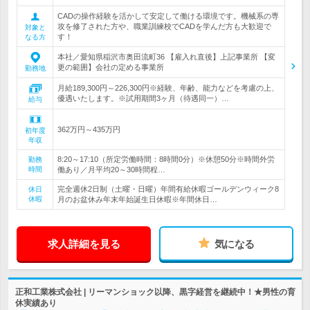
CADの操作経験を活かして安定して働ける環境です。機械系の専
攻を修了された方や、職業訓練校でCADを学んだ方も大歓迎で
対象と
す！
なる方
本社／愛知県稲沢市奥田流町36 【雇入れ直後】上記事業所 【変
更の範囲】会社の定める事業所
勤務地
月給189,300円～226,300円※経験、年齢、能力などを考慮の上、
優遇いたします。※試用期間3ヶ月（待遇同一）…
給与
362万円～435万円
初年度
年収
8:20～17:10（所定労働時間：8時間0分）※休憩50分※時間外労
勤務
時間
働あり／月平均20～30時間程…
完全週休2日制（土曜・日曜）年間有給休暇ゴールデンウィーク8
休日
休暇
月のお盆休み年末年始誕生日休暇※年間休日…
求人詳細を見る
気になる
正和工業株式会社 | リーマンショック以降、黒字経営を継続中！★男性の育
休実績あり