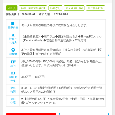
正社員
職種・業種未経験OK
転勤なし
完全週休2日制
第二新卒歓迎
情報更新日：2026/08/07
終了予定日：
2027/01/28
モータ用自動巻線機の見積作成業務をお任せします。
仕事内容
《未経験歓迎》◆高卒以上◆図面が読める方◆基本的PCスキル
対象と
（Excel・Word）◆普通自動車運転免許（AT限定可）
なる方
本社／愛知県稲沢市奥田流町36 【雇入れ直後】上記事業所 【変
更の範囲】会社の定める事業所
勤務地
月給185,000円～258,300円※経験、年齢、能力などを考慮の上、
優遇いたします。※試用期間3ヶ月（待遇同一）
給与
362万円～435万円
初年度
年収
8:20～17:10（所定労働時間：8時間0分）※休憩50分※時間外労
勤務
時間
働あり／月平均10時間程度
# 【年間休日122日】* 完全週休2日制（土曜・日曜）* 年間有給休
休日
休暇
暇* ゴールデンウィーク* 8…