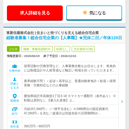
求人詳細を見る
気になる
東新住建株式会社 | 住まいと街づくりを支える総合住宅企業
経験者募集！総合住宅企業の【人事職】★完休二日／年休120日
正社員
職種・業種未経験OK
転勤なし
完全週休2日制
情報更新日：2026/06/19
終了予定日：
2026/12/10
採用活動や労務管理など、人事業務全般をお任せします。将来的
には制度設計や人材育成など幅広い領域を担っていただきます。
仕事内容
業界経験不問！＜必須＞高卒以上、普通自動車免許＜歓迎＞採用
対象と
実務・労務対応などの人事経験
なる方
愛知県稲沢市高御堂1丁目3-18 ※マイカー通勤可（条件あり） ※
転勤は原則なし 【雇入れ直後】上…
勤務地
月給257,000円～（一律手当含む）※29時間分の固定残業代
47,000円～を含む／超過分は別途支給※試用期間6か…
給与
350万円～600万円
初年度