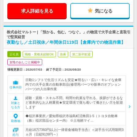
求人詳細を見る
気になる
株式会社マルトー | 「預かる。包む。つなぐ。」の物流で大手企業と直取引
で堅実経営
夜勤なし／土日祝休／年間休日119日【倉庫内での物流作業】
正社員
職種・業種未経験OK
急募
第二新卒歓迎
女性のおしごと掲載中
情報更新日：2026/07/03
終了予定日：
2026/08/20
日勤1シフトで生活リズムも安定★明るい・広い・キレイな倉庫
内での大手企業の自動車部品(修理用パーツや新車のオプション
仕事内容
パーツ)の入出庫作業
経験・資格・スキル不問。時間や約束を守れる、挨拶ができるな
ど基本的なお人柄重視★安定環境で落ち着いて働きたい方を歓迎
対象と
します
なる方
◆稲沢事業所／愛知県稲沢市福島町沼角田1-5（トヨタ自動車
（株）稲沢部品センター内） ※土地柄マイ…
勤務地
月給18万7360円以上(一律昼食補助手当含）＋諸手当※試用期間3
ヵ月（日給9139円～）
給与