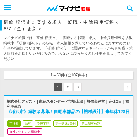
研修 稲沢市に関する求人・転職・中途採用情報＜
8/7（金）更新＞
マイナビ転職では「研修 稲沢市」に関連する転職・求人・中途採用情報を多数
掲載中!「研修 稲沢市」の転職・求人情報を探しているあなたにおすすめのお
仕事を掲載しています。「研修 稲沢市」に関連するキーワードからも転職・求
人情報をお探しいただけるので、あなたにぴったりのお仕事を見つけてみてく
ださい!
1～50件 (全107件中)
1
2
3
株式会社アビスト | 東証スタンダード市場上場｜無借金経営｜完休2日｜福
利厚生◎
《稲沢市》経験者募集！自動車部品の【機械設計】◆年休128日
正社員
急募
学歴不問
完全週休2日制
第二新卒歓迎
女性のおしごと掲載中