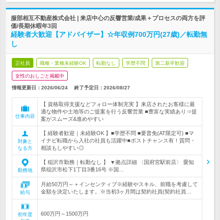
服部相互不動産株式会社 | 来店中心の反響営業/成果＋プロセスの両方を評
価/長期休暇年3回
経験者大歓迎【アドバイザー】☆年収例700万円(27歳)／転勤無
し
正社員
職種・業種未経験OK
転勤なし
学歴不問
第二新卒歓迎
女性のおしごと掲載中
情報更新日：2026/06/24
終了予定日：
2026/08/27
【 資格取得支援などフォロー体制充実 】来店されたお客様に最
適な物件や土地等のご提案を行う反響営業 ■豊富な実績あり⇒提
仕事内容
案がスムーズ&進めやすい
【 経験者歓迎｜未経験OK 】■学歴不問 ■要普免(AT限定可) ■マ
イナビ転職から入社の社員も活躍中■ポストチャンス有！質問・
対象と
相談もしやすい◎
なる方
【 稲沢市勤務｜転勤なし 】 ▼拠点詳細 〈国府宮駅前店〉 愛知
県稲沢市松下1丁目3番16号 ※国…
勤務地
月給50万円～＋インセンティブ※経験やスキル、前職を考慮して
金額を決定いたします。※当初3ヶ月間は契約社員(契約社員…
給与
600万円～1500万円
初年度