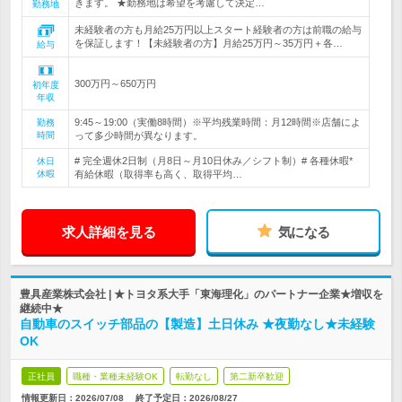
きます。 ★勤務地は希望を考慮して決定…
勤務地
未経験者の方も月給25万円以上スタート経験者の方は前職の給与
を保証します！【未経験者の方】月給25万円～35万円＋各…
給与
300万円～650万円
初年度
年収
9:45～19:00（実働8時間）※平均残業時間：月12時間※店舗によ
勤務
時間
って多少時間が異なります。
# 完全週休2日制（月8日～月10日休み／シフト制）# 各種休暇*
休日
休暇
有給休暇（取得率も高く、取得平均…
求人詳細を見る
気になる
豊具産業株式会社 | ★トヨタ系大手「東海理化」のパートナー企業★増収を
継続中★
自動車のスイッチ部品の【製造】土日休み ★夜勤なし★未経験
OK
正社員
職種・業種未経験OK
転勤なし
第二新卒歓迎
情報更新日：2026/07/08
終了予定日：
2026/08/27