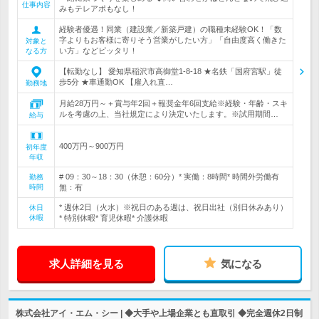
仕事内容
みもテレアポもなし！
経験者優遇！同業（建設業／新築戸建）の職種未経験OK！「数
字よりもお客様に寄りそう営業がしたい方」「自由度高く働きた
対象と
い方」などピッタリ！
なる方
【転勤なし】 愛知県稲沢市高御堂1-8-18 ★名鉄「国府宮駅」徒
歩5分 ★車通勤OK 【雇入れ直…
勤務地
月給28万円～＋賞与年2回＋報奨金年6回支給※経験・年齢・スキ
ルを考慮の上、当社規定により決定いたします。※試用期間…
給与
400万円～900万円
初年度
年収
# 09：30～18：30（休憩：60分）* 実働：8時間* 時間外労働有
勤務
時間
無：有
* 週休2日（火水）※祝日のある週は、祝日出社（別日休みあり）
休日
休暇
* 特別休暇* 育児休暇* 介護休暇
求人詳細を見る
気になる
株式会社アイ・エム・シー | ◆大手や上場企業とも直取引 ◆完全週休2日制