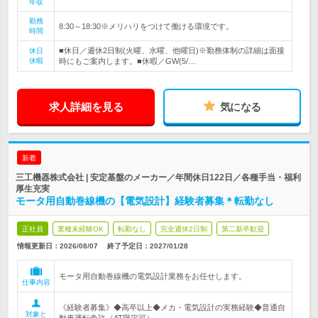
年収
勤務
8:30～18:30※メリハリをつけて働ける環境です。
時間
■休日／週休2日制(火曜、水曜、他曜日)※勤務体制の詳細は面接
休日
休暇
時にもご案内します。■休暇／GW(5/…
求人詳細を見る
気になる
新着
三工機器株式会社 | 安定基盤のメーカー／年間休日122日／各種手当・福利
厚生充実
モータ用自動巻線機の【電気設計】経験者募集＊転勤なし
正社員
業種未経験OK
転勤なし
完全週休2日制
第二新卒歓迎
情報更新日：2026/08/07
終了予定日：
2027/01/28
モータ用自動巻線機の電気設計業務をお任せします。
仕事内容
《経験者募集》◆高卒以上◆メカ・電気設計の実務経験◆普通自
対象と