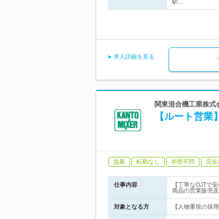
駅…
求人詳細を見る
関東混合機工業株式会
【ルート営業
急募
転勤なし
学歴不問
完全
仕事内容
【丁寧なOJTで
商品の営業販売及
対象となる方
【人物重視の採用