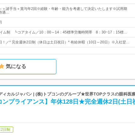
000円～＋諸手当＋賞与年2回※経験・年齢・能力を考慮して決定いたします※試用期
待遇…
円
イム制 ┗コアタイム／10：00～14：45標準労働時間帯 8：30~17：15標…
8日！／* 完全週休2日制（休日は土日祝日）* 有給休暇（10日～20日）※入社翌…
気になる
ィカルジャパン | (株)トプコンのグループ★世界TOPクラスの眼科医
ンプライアンス】年休128日★完全週休2日(土日祝
休2日制