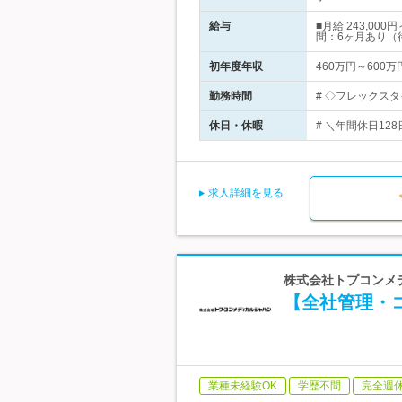
給与
■月給 243,
間：6ヶ月あり（
初年度年収
460万円～600万
勤務時間
# ◇フレックスタ
休日・休暇
# ＼年間休日12
求人詳細を見る
株式会社トプコンメデ
【全社管理・コ
業種未経験OK
学歴不問
完全週