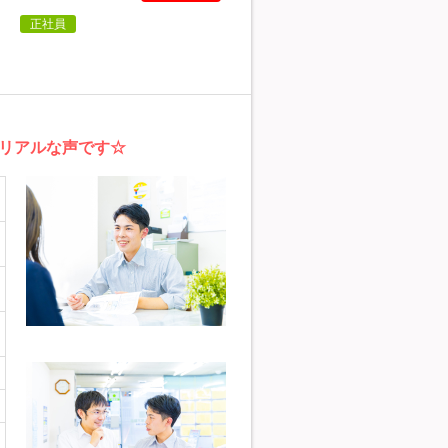
】
正社員
リアルな声です☆