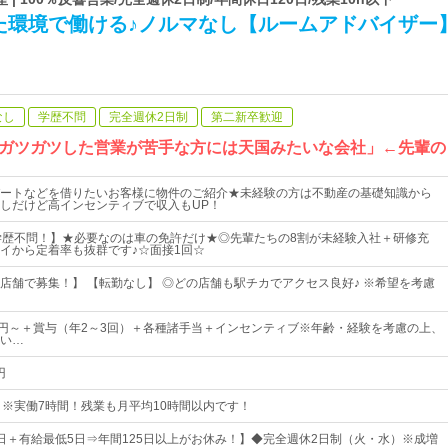
た環境で働ける♪ノルマなし【ルームアドバイザー
なし
学歴不問
完全週休2日制
第二新卒歓迎
ガツガツした営業が苦手な方には天国みたいな会社」←先輩の
ートなどを借りたいお客様に物件のご紹介★未経験の方は不動産の基礎知識から
しだけど高インセンティブで収入もUP！
学歴不問！】★必要なのは車の免許だけ★◎先輩たちの8割が未経験入社＋研修充
イから定着率も抜群です♪☆面接1回☆
店舗で募集！】 【転勤なし】 ◎どの店舗も駅チカでアクセス良好♪ ※希望を考慮
000円～＋賞与（年2～3回）＋各種諸手当＋インセンティブ※年齢・経験を考慮の上、
い…
円
0 # ※実働7時間！残業も月平均10時間以内です！
20日＋有給最低5日⇒年間125日以上がお休み！】◆完全週休2日制（火・水）※成増