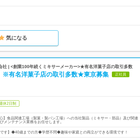
気になる
社 | <創業100年続くミキサーメーカー>★有名洋菓子店の取引多数
】※有名洋菓子店の取引多数★東京募集
正社員
週休2日制
安心】食品関連工場（製菓・製パン工場）への当社製品（ミキサー・部品）及び関連
びメンテナンス業務をお任せします。
です】◆40歳までの方◆学歴不問◆趣味や家庭との両立ができる環境です！