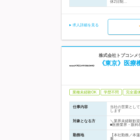
休2日制…
求人詳細を見る
株式会社トプコンメデ
《東京》医療
業種未経験OK
学歴不問
完全週
仕事内容
当社の営業として
します
対象となる方
＼業界未経験歓迎
■医療業界・眼科
勤務地
【本社勤務／本蓮
事…