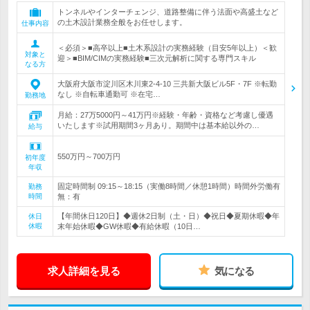
トンネルやインターチェンジ、道路整備に伴う法面や高盛土など
の土木設計業務全般をお任せします。
仕事内容
＜必須＞■高卒以上■土木系設計の実務経験（目安5年以上）＜歓
対象と
迎＞■BIM/CIMの実務経験■三次元解析に関する専門スキル
なる方
大阪府大阪市淀川区木川東2-4-10 三共新大阪ビル5F・7F ※転勤
なし ※自転車通勤可 ※在宅…
勤務地
月給：27万5000円～41万円※経験・年齢・資格など考慮し優遇
いたします※試用期間3ヶ月あり。期間中は基本給以外の…
給与
550万円～700万円
初年度
年収
固定時間制 09:15～18:15（実働8時間／休憩1時間）時間外労働有
勤務
時間
無：有
【年間休日120日】◆週休2日制（土・日）◆祝日◆夏期休暇◆年
休日
休暇
末年始休暇◆GW休暇◆有給休暇（10日…
求人詳細を見る
気になる