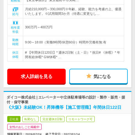
【東京事務所】 東京都府中市矢崎…
勤務地
月給210,000円～330,000円※年齢、経験、能力を考慮の上、優遇
いたします。※試用期間3か月（待遇に変更なし…
給与
300万円～400万円
初年度
年収
勤務
9:00～18:00（実働8時間/休憩60分）時間外労働有無:有
時間
# 【年間休日120日】* 週休2日制（土・日）* 祝日# 《休暇》* 年
休日
休暇
間有給休暇* GW休暇* …
求人詳細を見る
気になる
ダイコー株式会社 | エレベーターや立体駐車場等の設計・製作・販売・据
付・保守事業
《大阪》未経験OK！昇降機等【施工管理職】年間休日122日
正社員
転勤なし
完全週休2日制
リモートワーク可
女性のおしごと掲載中
情報更新日：2026/07/24
終了予定日：
2027/01/14