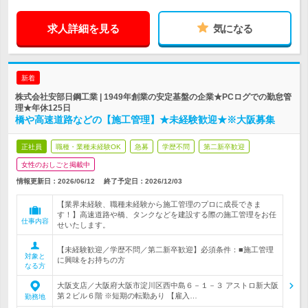
求人詳細を見る
気になる
新着
株式会社安部日鋼工業 | 1949年創業の安定基盤の企業★PCログでの勤怠管
理★年休125日
橋や高速道路などの【施工管理】★未経験歓迎★※大阪募集
正社員
職種・業種未経験OK
急募
学歴不問
第二新卒歓迎
女性のおしごと掲載中
情報更新日：2026/06/12
終了予定日：
2026/12/03
【業界未経験、職種未経験から施工管理のプロに成長できま
す！】高速道路や橋、タンクなどを建設する際の施工管理をお任
仕事内容
せいたします。
【未経験歓迎／学歴不問／第二新卒歓迎】必須条件：■施工管理
対象と
に興味をお持ちの方
なる方
大阪支店／大阪府大阪市淀川区西中島６－１－３ アストロ新大阪
第２ビル６階 ※短期の転勤あり 【雇入…
勤務地