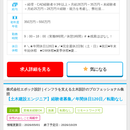
＜経理・CAD経験者※3年以上＞月給28万円～35万円＜未経験者
＞月給25万円～28万円※経験・能力を考慮し、弊社規…
給与
350万円～550万円
初年度
年収
勤務
9：00～18：00（実働8時間／休憩1時間）# ★残業ほぼなし！
時間
# ＼★年間休日128日★／■完全週休2日制（土・日）■祝日■年末
休日
休暇
年始休暇 ■GW休暇■夏季休暇■慶…
求人詳細を見る
気になる
株式会社エポック設計 | インフラを支える土木設計のプロフェッショナル集
団
【土木建設エンジニア】経験者募集／年間休日120日／転勤なし
正社員
業種未経験OK
急募
転勤なし
リモートワーク可
女性のおしごと掲載中
情報更新日：2026/05/01
終了予定日：
2026/10/29