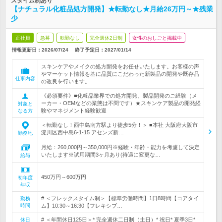
スタイム制あり
【ナチュラル化粧品処方開発】★転勤なし★月給26万円～★残業
少
正社員
急募
転勤なし
完全週休2日制
女性のおしごと掲載中
情報更新日：2026/07/24
終了予定日：
2027/01/14
スキンケアやメイクの処方開発をお任せいたします。お客様の声
やマーケット情報を基に品質にこだわった新製品の開発や既存品
仕事内容
の改良を行います。
《必須要件》■化粧品業界での処方開発、製品開発のご経験（メ
ーカー・OEMなどの業態は不問です）★スキンケア製品の開発経
対象と
験やマネジメント経験歓迎
なる方
＜転勤なし！西中島南方駅より徒歩5分！＞ ■本社 大阪府大阪市
淀川区西中島6-1-15 アセンズ新…
勤務地
月給：260,000円～350,000円※経験・年齢・能力を考慮して決定
いたします※試用期間3ヶ月あり(待遇に変更な…
給与
450万円～600万円
初年度
年収
# ＜フレックスタイム制＞【標準労働時間】1日8時間【コアタイ
勤務
時間
ム】10:30～16:30【フレキシブ…
# ＜年間休日125日＞* 完全週休二日制（土日）* 祝日* 夏季3日*
休日