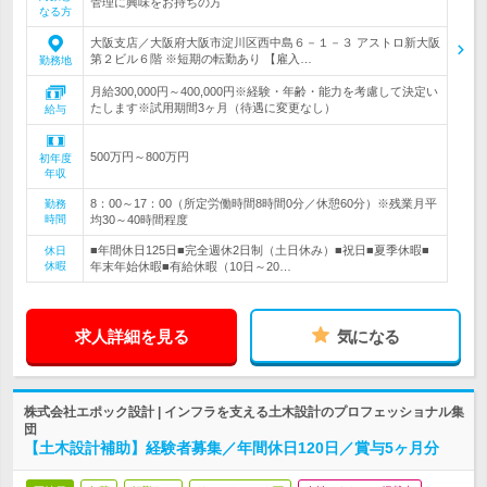
管理に興味をお持ちの方
なる方
大阪支店／大阪府大阪市淀川区西中島６－１－３ アストロ新大阪
第２ビル６階 ※短期の転勤あり 【雇入…
勤務地
月給300,000円～400,000円※経験・年齢・能力を考慮して決定い
たします※試用期間3ヶ月（待遇に変更なし）
給与
500万円～800万円
初年度
年収
8：00～17：00（所定労働時間8時間0分／休憩60分）※残業月平
勤務
時間
均30～40時間程度
■年間休日125日■完全週休2日制（土日休み）■祝日■夏季休暇■
休日
休暇
年末年始休暇■有給休暇（10日～20…
求人詳細を見る
気になる
株式会社エポック設計 | インフラを支える土木設計のプロフェッショナル集
団
【土木設計補助】経験者募集／年間休日120日／賞与5ヶ月分