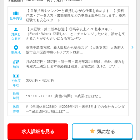
情報更新日：2026/07/06
終了予定日：
2026/08/27
【 営業担当やメンバーと連携しながら仕事を進めます！ 】資料
作成・データ入力・書類整理などの事務全般を担当します。※未
仕事内容
経験でも安心スタート
【 未経験・第二新卒歓迎 】◎高卒以上／PC基本スキル
（Excel・Word）◎新しいことにチャレンジしたい方、誰かを支
対象と
えることがやりがいになる方はぜひ
なる方
※西中島南方駅、新大阪駅から徒歩スグ 【大阪支店】 大阪府大
阪市淀川区西中島6-1-3 アストロ新…
勤務地
月給23万円～35万円＋諸手当＋賞与年2回※経験、年齢、能力を
考慮の上決定します※経費は別途、全額支給【ETC、ガソ…
給与
300万円～420万円
初年度
年収
勤務
* 9：00～17：00（実働7時間）※残業はほぼなし
時間
# 《年間休日128日》※2026年4月～来年3月までの会社カレンダ
休日
休暇
ー* 完全週休2日制(土日)* …
求人詳細を見る
気になる