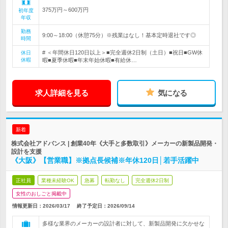
375万円～600万円
初年度
年収
勤務
9:00～18:00（休憩75分）※残業はなし！基本定時退社です◎
時間
# ＜年間休日120日以上＞■完全週休2日制（土日）■祝日■GW休
休日
休暇
暇■夏季休暇■年末年始休暇■有給休…
求人詳細を見る
気になる
新着
株式会社アドバンス | 創業40年《大手と多数取引》メーカーの新製品開発・
設計を支援
《大阪》【営業職】※拠点長候補※年休120日│若手活躍中
正社員
業種未経験OK
急募
転勤なし
完全週休2日制
女性のおしごと掲載中
情報更新日：2026/03/17
終了予定日：
2026/09/14
多様な業界のメーカーの設計者に対して、新製品開発に欠かせな