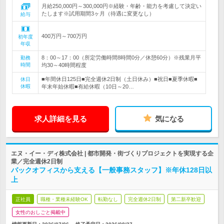
月給250,000円～300,000円※経験・年齢・能力を考慮して決定い
たします※試用期間3ヶ月（待遇に変更なし）
給与
400万円～700万円
初年度
年収
8：00～17：00（所定労働時間8時間0分／休憩60分）※残業月平
勤務
時間
均30～40時間程度
■年間休日125日■完全週休2日制（土日休み）■祝日■夏季休暇■
休日
休暇
年末年始休暇■有給休暇（10日～20…
求人詳細を見る
気になる
エヌ・イー・ディ株式会社 | 都市開発・街づくりプロジェクトを実現する企
業／完全週休2日制
バックオフィスから支える【一般事務スタッフ】※年休128日以
上
正社員
職種・業種未経験OK
転勤なし
完全週休2日制
第二新卒歓迎
女性のおしごと掲載中