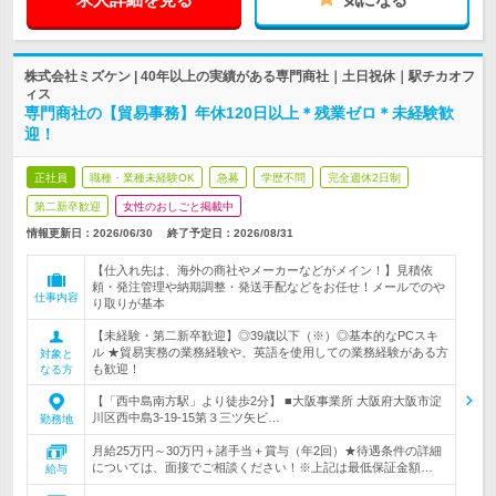
株式会社ミズケン | 40年以上の実績がある専門商社｜土日祝休｜駅チカオフ
ィス
専門商社の【貿易事務】年休120日以上＊残業ゼロ＊未経験歓
迎！
正社員
職種・業種未経験OK
急募
学歴不問
完全週休2日制
第二新卒歓迎
女性のおしごと掲載中
情報更新日：2026/06/30
終了予定日：
2026/08/31
【仕入れ先は、海外の商社やメーカーなどがメイン！】見積依
頼・発注管理や納期調整・発送手配などをお任せ！メールでのや
仕事内容
り取りが基本
【未経験・第二新卒歓迎】◎39歳以下（※）◎基本的なPCスキ
ル ★貿易実務の業務経験や、英語を使用しての業務経験がある方
対象と
も歓迎！
なる方
【「西中島南方駅」より徒歩2分】 ■大阪事業所 大阪府大阪市淀
川区西中島3-19-15第３三ツ矢ビ…
勤務地
月給25万円～30万円＋諸手当＋賞与（年2回）★待遇条件の詳細
については、面接でご相談ください！※上記は最低保証金額…
給与