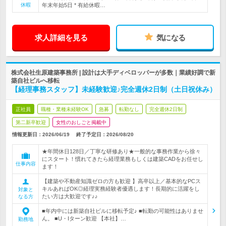
休暇
年末年始5日 * 有給休暇…
求人詳細を見る
気になる
株式会社生原建築事務所 | 設計は大手ディベロッパーが多数｜業績好調で新
築自社ビルへ移転
【経理事務スタッフ】未経験歓迎♪完全週休2日制（土日祝休み）
正社員
職種・業種未経験OK
急募
転勤なし
完全週休2日制
第二新卒歓迎
女性のおしごと掲載中
情報更新日：2026/06/19
終了予定日：
2026/08/20
★年間休日128日／丁寧な研修あり★一般的な事務作業から徐々
にスタート！慣れてきたら経理業務もしくは建築CADをお任せし
仕事内容
ます！
【建築や不動産知識ゼロの方も歓迎 】高卒以上／基本的なPCス
キルあればOK◎経理実務経験者優遇します！長期的に活躍をし
対象と
たい方は大歓迎です♪♪
なる方
■年内中には新築自社ビルに移転予定♪ ■転勤の可能性はありませ
ん。 ■U・Iターン歓迎 【本社】…
勤務地