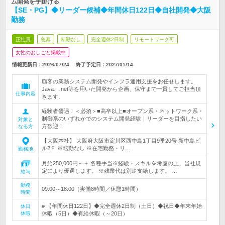
ム開発を手掛ける
【SE・PG】◆リーダー候補◆年間休日122日◆自社開発◆大阪
勤務
正社員
急募
転勤なし
完全週休2日制
リモートワーク可
女性のおしごと掲載中
情報更新日：2026/07/24
終了予定日：
2027/01/14
顧客の業務システム開発やインフラ運用支援をお任せします。
Java、.net等を用いた開発から企画、保守まで一貫してご担当頂
仕事内容
きます。
経験者優遇！＜必須＞■高卒以上■オープン系・ネットワーク系・
制御系のいずれかでのシステム開発経験｜リーダーを目指したい
対象と
方歓迎！
なる方
【大阪本社】 大阪府大阪市淀川区西中島1丁目9番20号 新中島ビ
ル2Ｆ ※転勤なし ※在宅勤務・リ…
勤務地
月給250,000円～＋ 各種手当※経験・スキルを考慮の上、当社規
定により優遇します。 ※残業代は別途支給します。 …
給与
勤務
09:00～18:00（実働8時間／休憩1時間）
時間
# 【年間休日122日】◆完全週休2日制（土日）◆祝日◆年末年始
休日
休暇
休暇（5日）◆有給休暇（～20日）