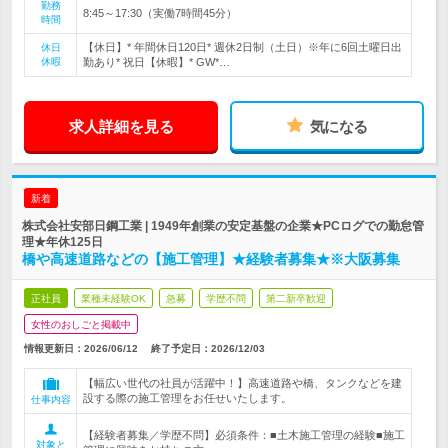
勤務
8:45～17:30（実働7時間45分）
時間
【休日】* 年間休日120日* 週休2日制（土日）※年に6回土曜日出
休日
休暇
勤あり* 祝日【休暇】* GW*…
求人詳細を見る
気になる
新着
株式会社安部日鋼工業 | 1949年創業の安定基盤の企業★PCログでの勤怠管
理★年休125日
橋や高速道路などの【施工管理】★経験者募集★※大阪募集
正社員
業種未経験OK
急募
学歴不問
第二新卒歓迎
女性のおしごと掲載中
情報更新日：2026/06/12
終了予定日：
2026/12/03
【幅広い世代の社員が活躍中！】高速道路や橋、タンクなどを建
設する際の施工管理をお任せいたします。
仕事内容
【経験者募集／学歴不問】必須条件：■土木施工管理の経験■施工
対象と