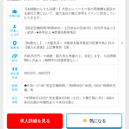
【未経験からでも活躍！】大型エレベーター等の昇降機を新設す
る据付工事において、協力会社の施工管理をメインに担当してい
仕事内容
ただきます。
【所定労働時間7時間40分／土日休みの完休2日／住宅手当あり】
対象と
＜必須＞■高卒以上 ■普通自動車免許
なる方
【転勤なし】 ＜大阪支店＞ 大阪府大阪市東淀川区東中島2-15-5
【雇入れ直後】上記事業所 【変…
勤務地
月給25万円～※経験・能力等を考慮の上、決定します。※試用期
間6ヶ月あり（期間中の待遇変更なし）
給与
350万円～500万円
初年度
年収
◆8:30～17:00* 所定労働時間／7時間40分* 休憩／50分* 時間外労
勤務
時間
働／有
* 年間休日122日* 完全週休2日制（土日）※繁忙期に月2～4回の
休日
休暇
休日出勤の可能性あり※休日出勤と…
求人詳細を見る
気になる