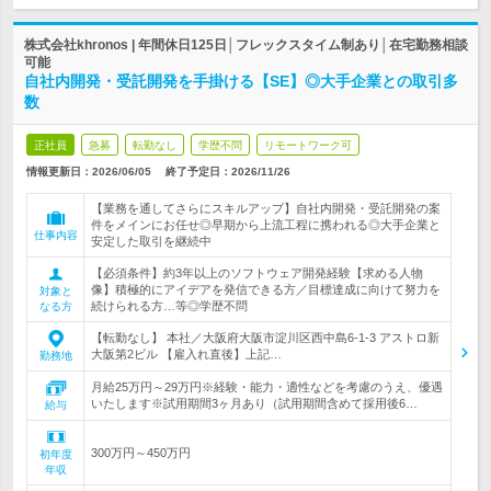
株式会社khronos | 年間休日125日│フレックスタイム制あり│在宅勤務相談
可能
自社内開発・受託開発を手掛ける【SE】◎大手企業との取引多
数
正社員
急募
転勤なし
学歴不問
リモートワーク可
情報更新日：2026/06/05
終了予定日：
2026/11/26
【業務を通してさらにスキルアップ】自社内開発・受託開発の案
件をメインにお任せ◎早期から上流工程に携われる◎大手企業と
仕事内容
安定した取引を継続中
【必須条件】約3年以上のソフトウェア開発経験【求める人物
像】積極的にアイデアを発信できる方／目標達成に向けて努力を
対象と
続けられる方…等◎学歴不問
なる方
【転勤なし】 本社／大阪府大阪市淀川区西中島6-1-3 アストロ新
大阪第2ビル 【雇入れ直後】上記…
勤務地
月給25万円～29万円※経験・能力・適性などを考慮のうえ、優遇
いたします※試用期間3ヶ月あり（試用期間含めて採用後6…
給与
300万円～450万円
初年度
年収