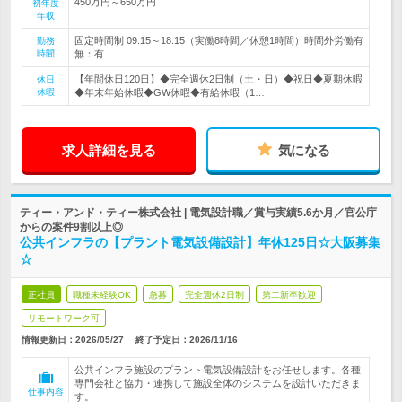
450万円～650万円
初年度
年収
固定時間制 09:15～18:15（実働8時間／休憩1時間）時間外労働有
勤務
時間
無：有
【年間休日120日】◆完全週休2日制（土・日）◆祝日◆夏期休暇
休日
休暇
◆年末年始休暇◆GW休暇◆有給休暇（1…
求人詳細を見る
気になる
ティー・アンド・ティー株式会社 | 電気設計職／賞与実績5.6か月／官公庁
からの案件9割以上◎
公共インフラの【プラント電気設備設計】年休125日☆大阪募集
☆
正社員
職種未経験OK
急募
完全週休2日制
第二新卒歓迎
リモートワーク可
情報更新日：2026/05/27
終了予定日：
2026/11/16
公共インフラ施設のプラント電気設備設計をお任せします。各種
専門会社と協力・連携して施設全体のシステムを設計いただきま
仕事内容
す。