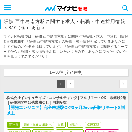
研修 西中島南方駅に関する求人・転職・中途採用情報
＜8/7（金）更新＞
マイナビ転職では「研修 西中島南方駅」に関連する転職・求人・中途採用情報
を多数掲載中!「研修 西中島南方駅」の転職・求人情報を探しているあなたに
おすすめのお仕事を掲載しています。「研修 西中島南方駅」に関連するキーワ
ードからも転職・求人情報をお探しいただけるので、あなたにぴったりのお仕
事を見つけてみてください!
1～50件 (全74件中)
1
2
株式会社インキュライズ・コンサルティング | フルリモートOK｜未経験9割
｜研修期間中は他業務なし｜同期多数
【開発エンジニア】完全未経験OK*3ヶ月Java研修*リモート8割
以上
正社員
職種・業種未経験OK
急募
転勤なし
学歴不問