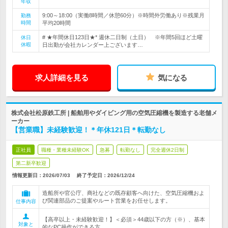
年収
9:00～18:00（実働8時間／休憩60分）※時間外労働あり※残業月
勤務
時間
平均20時間
# ★年間休日123日★* 週休二日制（土日） ※年間5回ほど土曜
休日
休暇
日出勤が会社カレンダー上ございます…
求人詳細を見る
気になる
株式会社松原鉄工所 | 船舶用やダイビング用の空気圧縮機を製造する老舗メ
ーカー
【営業職】未経験歓迎！＊年休121日＊転勤なし
正社員
職種・業種未経験OK
急募
転勤なし
完全週休2日制
第二新卒歓迎
情報更新日：2026/07/03
終了予定日：
2026/12/24
造船所や官公庁、商社などの既存顧客へ向けた、空気圧縮機およ
び関連部品のご提案やルート営業をお任せします。
仕事内容
【高卒以上・未経験歓迎！】＜必須＞44歳以下の方（※）、基本
対象と
的なPC操作ができる方