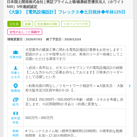
日本国土開発株式会社 | 東証プライム上場/健康経営優良法人（ホワイト
500）5年連続認定
《大阪》【電気設備設計】フレックス◆土日祝休◆年休125日
正社員
急募
完全週休2日制
リモートワーク可
女性のおしごと掲載中
情報更新日：2026/07/03
終了予定日：
2026/12/24
大型案件の建築工事に関わる電気設備設計業務をお任せします！
図面のチェックや指導も行うため、将来のリーダー候補としてご
仕事内容
活躍いただける環境です◎
＜必須＞高卒以上、ゼネコンやサブコンでの電気設備設計の経験
【こんな方からのご応募お待ちしております】◎将来のリーダー
対象と
として活躍したい方
なる方
＜転勤当面の間なし／リモートワーク相談可＞ ●大阪支店： 大阪
府大阪市淀川区西中島5-5-15 【…
勤務地
【月給】250,000円～500,000円※年齢・経験・スキルを考慮し決
定します。※試用期間6か月あり（待遇に変更な…
給与
550万円～900万円
初年度
年収
# フレックスタイム制（標準労働時間1日8時間）※標準的な勤務
勤務
時間
時間帯 8:30～17:30※時間外労…