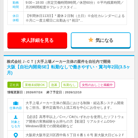
9:00～18:00（所定労働時間8時間／休憩60分）※平均残業時間／
勤務
時間
月20時間程度※フレックスタイ…
【年間休日113日】* 週休２日制（土日）※会社カレンダーによる
休日
休暇
※月に一度土曜日に出勤あり* 祝日*…
求人詳細を見る
気になる
株式会社Ｊ-ＣＴ | 大手上場メーカー主体の案件を自社内で開発
大阪【自社内開発SE】転勤なしで働きやすい・賞与年2回(3.5ヶ
月)
正社員
業種未経験OK
急募
転勤なし
女性のおしごと掲載中
情報更新日：2026/07/24
終了予定日：
2026/12/10
大手上場メーカー主体の製品における制御・組込系システム開発
をご担当。要件定義等の上流工程を中心にお任せします。
仕事内容
【必須】高専卒以上／C++／C#のいずれかを使用したソフトウェ
ア開発の実務経験をお持ちの方【歓迎】リアルタイムOSや
対象と
Windows環境での開発経験など
なる方
大阪府大阪市淀川区西中島５丁目６番１６号 新大阪大日ビル２Ｆ