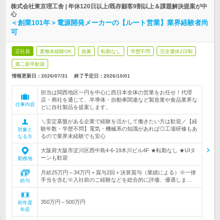
株式会社東京理工舎 | 年休120日以上/既存顧客9割以上＆課題解決提案が中
心
＜創業101年＞電源開発メーカーの【ルート営業】業界経験者尚
可
正社員
業種未経験OK
急募
転勤なし
学歴不問
完全週休2日制
第二新卒歓迎
情報更新日：2026/07/31
終了予定日：
2026/10/01
担当は関西地区一円を中心に西日本全体の営業をお任せ！代理
店・商社を通じて、半導体・自動車関連など製造業や食品業界な
仕事内容
どに自社製品を提案します。
＼安定基盤がある企業で経験を活かして働きたい方は歓迎／【経
験年数・学歴不問】電気・機械系の知識があれば◎工場研修もあ
対象と
るので業界未経験でも安心
なる方
大阪府大阪市淀川区西中島4-6-19木川ビル4F ★転勤なし ★UIタ
ーンも歓迎
勤務地
月給25万円～34万円＋賞与2回＋決算賞与（業績による）※一律
手当を含む※入社前のご経験などを総合的に評価、優遇しま…
給与
350万円～500万円
初年度
年収