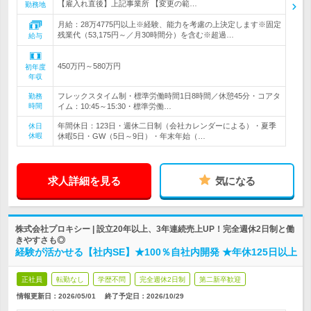
【雇入れ直後】上記事業所 【変更の範…
勤務地
月給：28万4775円以上※経験、能力を考慮の上決定します※固定
残業代（53,175円～／月30時間分）を含む※超過…
給与
450万円～580万円
初年度
年収
フレックスタイム制・標準労働時間1日8時間／休憩45分・コアタ
勤務
時間
イム：10:45～15:30・標準労働…
年間休日：123日・週休二日制（会社カレンダーによる）・夏季
休日
休暇
休暇5日・GW（5日～9日）・年末年始（…
求人詳細を見る
気になる
株式会社プロキシー | 設立20年以上、3年連続売上UP！完全週休2日制と働
きやすさも◎
経験が活かせる【社内SE】★100％自社内開発 ★年休125日以上
正社員
転勤なし
学歴不問
完全週休2日制
第二新卒歓迎
情報更新日：2026/05/01
終了予定日：
2026/10/29