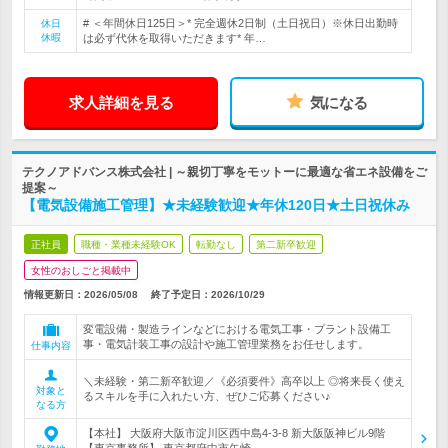
# ＜年間休日125日＞* 完全週休2日制（土日祝日）※休日出勤時
休日
休暇
は必ず代休を取得いただきます* 年…
求人詳細を見る
気になる
テクノアドバンス株式会社 | ～親切丁寧をモットーに最適な省エネ設備をご
提案～
【電気設備施工管理】★未経験歓迎★年休120日★土日祝休み
正社員
職種・業種未経験OK
転勤なし
第二新卒歓迎
女性のおしごと掲載中
情報更新日：2026/05/08
終了予定日：
2026/10/29
変電設備・製造ラインなどにおける電気工事・プラント設備工
事・電気計装工事の設計や施工管理業務をお任せします。
仕事内容
＼未経験・第二新卒歓迎／《必須要件》高卒以上 ◎将来長く使え
対象と
るスキルを手に入れたい方、ぜひご応募ください♪
なる方
【本社】 大阪府大阪市淀川区西中島4-3-8 新大阪阪神ビル9階