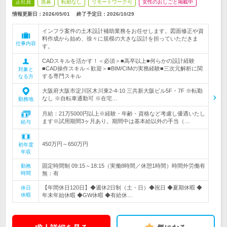
正社員
急募
転勤なし
リモートワーク可
女性のおしごと掲載中
情報更新日：2026/05/01
終了予定日：
2026/10/29
インフラ案件の土木設計補助業務をお任せします。図面修正や資
料作成から始め、徐々に規模の大きな設計を担っていただきま
仕事内容
す。
CADスキルを活かす！＜必須＞■高卒以上■何らかの設計経験
■CAD操作スキル＜歓迎＞■BIM/CIMの実務経験■三次元解析に関
対象と
する専門スキル
なる方
大阪府大阪市淀川区木川東2-4-10 三共新大阪ビル5F・7F ※転勤
なし ※自転車通勤可 ※在宅…
勤務地
月給：21万5000円以上※経験・年齢・資格など考慮し優遇いたし
ます※試用期間3ヶ月あり。期間中は基本給以外の手当（…
給与
450万円～650万円
初年度
年収
固定時間制 09:15～18:15（実働8時間／休憩1時間）時間外労働有
勤務
時間
無：有
【年間休日120日】◆週休2日制（土・日）◆祝日 ◆夏期休暇 ◆
休日
休暇
年末年始休暇 ◆GW休暇 ◆有給休…