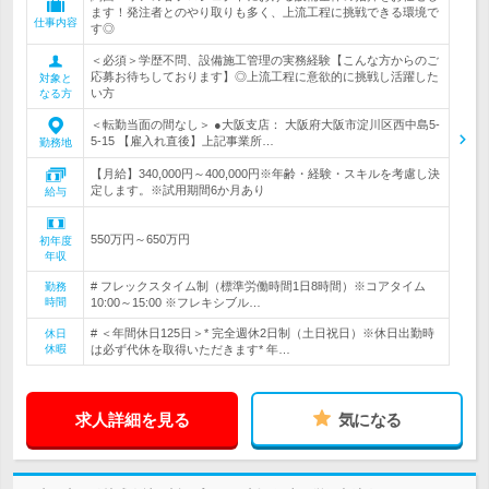
ます！発注者とのやり取りも多く、上流工程に挑戦できる環境で
仕事内容
す◎
＜必須＞学歴不問、設備施工管理の実務経験【こんな方からのご
応募お待ちしております】◎上流工程に意欲的に挑戦し活躍した
対象と
い方
なる方
＜転勤当面の間なし＞ ●大阪支店： 大阪府大阪市淀川区西中島5-
5-15 【雇入れ直後】上記事業所…
勤務地
【月給】340,000円～400,000円※年齢・経験・スキルを考慮し決
定します。※試用期間6か月あり
給与
550万円～650万円
初年度
年収
# フレックスタイム制（標準労働時間1日8時間）※コアタイム
勤務
時間
10:00～15:00 ※フレキシブル…
# ＜年間休日125日＞* 完全週休2日制（土日祝日）※休日出勤時
休日
休暇
は必ず代休を取得いただきます* 年…
求人詳細を見る
気になる