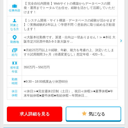
【 完全自社内開発 】Webサイトの構築からデータベースの開
発・運用までトータルでお任せ。経験を活かして活躍していただ
仕事内容
けます！
【 システム開発・サイト構築・データベースの経験が活かせます
】◇実務経験約1年以上 ◇学歴不問 ◇意欲的に取り組める方歓迎
対象と
します！
なる方
≪大阪本社勤務です。派遣・出向は一切ありません！≫ ■本社 大
阪市淀川区西中島5-8-3 新大阪サ…
勤務地
■月給23万円以上※経験、年齢、能力を考慮の上、決定いたしま
す※試用期間:3ヶ月（待遇変更なし）想定年収・420～5…
給与
350万円～550万円
初年度
年収
勤務
■9:30～18:00残業あり休憩60分
時間
≪休日≫■完全週休2日制（土日）、祝日≪休暇≫■夏季休暇■年
休日
休暇
末年始休暇■慶弔休暇■有給休暇～年間休日…
求人詳細を見る
気になる