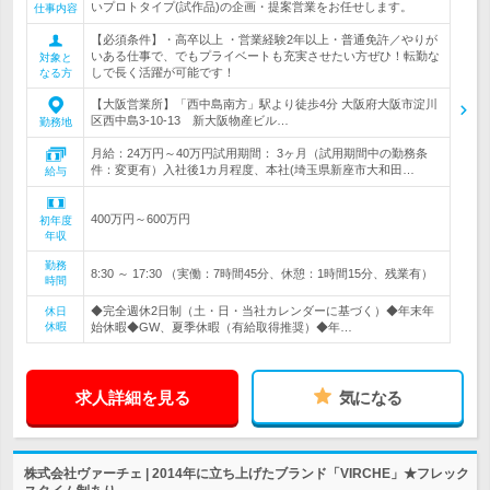
いプロトタイプ(試作品)の企画・提案営業をお任せします。
仕事内容
【必須条件】・高卒以上 ・営業経験2年以上・普通免許／やりが
いある仕事で、でもプライベートも充実させたい方ぜひ！転勤な
対象と
しで長く活躍が可能です！
なる方
【大阪営業所】「西中島南方」駅より徒歩4分 大阪府大阪市淀川
区西中島3-10-13 新大阪物産ビル…
勤務地
月給：24万円～40万円試用期間： 3ヶ月（試用期間中の勤務条
件：変更有）入社後1カ月程度、本社(埼玉県新座市大和田…
給与
400万円～600万円
初年度
年収
勤務
8:30 ～ 17:30 （実働：7時間45分、休憩：1時間15分、残業有）
時間
◆完全週休2日制（土・日・当社カレンダーに基づく）◆年末年
休日
休暇
始休暇◆GW、夏季休暇（有給取得推奨）◆年…
求人詳細を見る
気になる
株式会社ヴァーチェ | 2014年に立ち上げたブランド「VIRCHE」★フレック