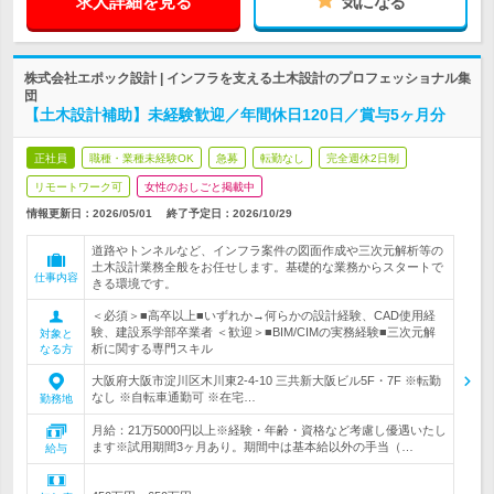
求人詳細を見る
気になる
株式会社エポック設計 | インフラを支える土木設計のプロフェッショナル集
団
【土木設計補助】未経験歓迎／年間休日120日／賞与5ヶ月分
正社員
職種・業種未経験OK
急募
転勤なし
完全週休2日制
リモートワーク可
女性のおしごと掲載中
情報更新日：2026/05/01
終了予定日：
2026/10/29
道路やトンネルなど、インフラ案件の図面作成や三次元解析等の
土木設計業務全般をお任せします。基礎的な業務からスタートで
仕事内容
きる環境です。
＜必須＞■高卒以上■いずれか→何らかの設計経験、CAD使用経
験、建設系学部卒業者 ＜歓迎＞■BIM/CIMの実務経験■三次元解
対象と
析に関する専門スキル
なる方
大阪府大阪市淀川区木川東2-4-10 三共新大阪ビル5F・7F ※転勤
なし ※自転車通勤可 ※在宅…
勤務地
月給：21万5000円以上※経験・年齢・資格など考慮し優遇いたし
ます※試用期間3ヶ月あり。期間中は基本給以外の手当（…
給与