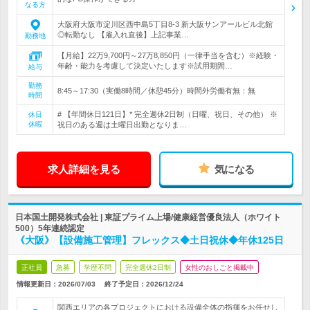
なる方
大阪府大阪市淀川区西中島5丁目8-3 新大阪サンアールビル北館
◎転勤なし 【雇入れ直後】上記事業…
勤務地
【月給】22万9,700円～27万8,850円（一律手当を含む）※経験・
年齢・能力を考慮して決定いたします※試用期間…
給与
勤務
8:45～17:30（実働8時間／休憩45分）時間外労働有無：無
時間
# 【年間休日121日】* 完全週休2日制（日曜、祝日、その他） ※
休日
休暇
祝日のある週は土曜日出勤となりま…
求人詳細を見る
気になる
日本国土開発株式会社 | 東証プライム上場/健康経営優良法人（ホワイト
500）5年連続認定
《大阪》【設備施工管理】フレックス◆土日祝休◆年休125日
正社員
急募
学歴不問
完全週休2日制
女性のおしごと掲載中
情報更新日：2026/07/03
終了予定日：
2026/12/24
関西エリアの各プロジェクトにおける設備全体の指揮をお任せし