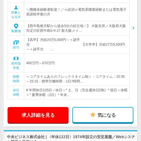
＼職種未経験者歓迎！／≪必須≫電気系職業経験または電気電子
対象と
系課程卒業の方
なる方
【西中島南方駅から徒歩5分の好立地！】 大阪支所／大阪府大阪
市淀川区西中島6-9-27 新大阪メイ…
勤務地
【高卒】月給24万5,000円～＋諸手
当 【大学卒】月給27万9,500円
給与
～＋諸手当 …
400万円～670万円
初年度
年収
＜コアタイムありのフレックスタイム制＞・コアタイム：10:30
勤務
時間
～15:15・標準労働時間：1日7時間…
# 年間休日125日＜休日＞* 土、日（完全週休2日制）* 祝日＜休暇
休日
休暇
＞* 夏季休暇（2日）* 年末…
求人詳細を見る
気になる
中央ビジネス株式会社 | 〈年休122日〉1974年設立の安定基盤／Webシステ