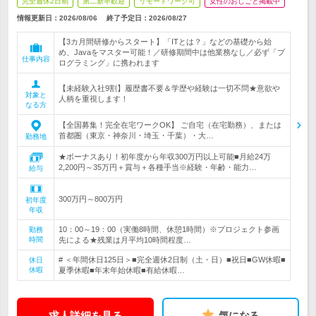
完全週休2日制
第二新卒歓迎
リモートワーク可
女性のおしごと掲載中
情報更新日：2026/08/06
終了予定日：
2026/08/27
【3カ月間研修からスタート】「ITとは？」などの基礎から始
め、Javaをマスター可能！／研修期間中は他業務なし／必ず「プ
仕事内容
ログラミング」に携われます
【未経験入社9割】履歴書不要＆学歴や経験は一切不問★意欲や
対象と
人柄を重視します！
なる方
【全国募集！完全在宅ワークOK】 ご自宅（在宅勤務）、または
首都圏（東京・神奈川・埼玉・千葉）・大…
勤務地
★ボーナスあり！初年度から年収300万円以上可能■月給24万
2,200円～35万円＋賞与＋各種手当※経験・年齢・能力…
給与
300万円～800万円
初年度
年収
10：00～19：00（実働8時間、休憩1時間）※プロジェクト参画
勤務
時間
先による★残業は月平均10時間程度…
# ＜年間休日125日＞■完全週休2日制（土・日）■祝日■GW休暇■
休日
休暇
夏季休暇■年末年始休暇■有給休暇…
求人詳細を見る
気になる