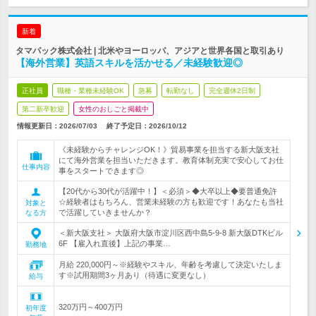
新着
タマパック株式会社 | 北米やヨーロッパ、アジアと世界各国と取引あり
【海外営業】英語スキルを活かせる／未経験歓迎◎
正社員
職種・業種未経験OK
急募
転勤なし
完全週休2日制
第二新卒歓迎
女性のおしごと掲載中
情報更新日：2026/07/03
終了予定日：
2026/10/12
《未経験からチャレンジOK！》貿易事業を担当する新大阪支社
にて海外営業を担当いただきます。教育体制充実で安心してお仕
仕事内容
事をスタートできます◎
【20代から30代が活躍中！】＜必須＞◆大卒以上◆要普通免許
☆経験者はもちろん、営業未経験の方も歓迎です！あなたも当社
対象と
で活躍していきませんか？
なる方
＜新大阪支社＞ 大阪府大阪市淀川区西中島5-9-8 新大阪DTKビル
6F 【雇入れ直後】上記の事業…
勤務地
月給 220,000円～※経験やスキル、年齢を考慮して決定いたしま
す※試用期間3ヶ月あり（待遇に変更なし）
給与
320万円～400万円
初年度