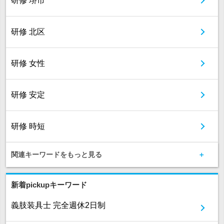
研修 堺市
研修 北区
研修 女性
研修 安定
研修 時短
関連キーワードをもっと見る
新着pickupキーワード
義肢装具士 完全週休2日制