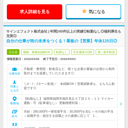
求人詳細を見る
気になる
サインエフェクト株式会社 | 年間240件以上の実績◎転勤なし◎福利厚生も
充実◎
自分の仕事が街の未来をつくる！看板の【営業】年休125日◎
正社員
職種・業種未経験OK
転勤なし
完全週休2日制
第二新卒歓迎
情報更新日：2026/03/06
終了予定日：
2026/09/03
不動産・整骨院・飲食店など、様々な企業の看板の企画から制作
取付までを提案していただきます◎
仕事内容
＼U・I・Jターン歓迎／ 未経験OK！営業経験者も、もちろん歓
対象と
迎です◎
なる方
【転勤なし】 福岡県福岡市南区長丘５丁目２５－１２ マイカー
通勤：可（駐車場なし） 受動喫煙対策：…
勤務地
月給：280,000円一律現場手当：30,000円を含む＜その他の手当
＞役職手当：就任する役職とその責務に応じて 1…
給与