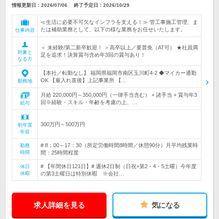
情報更新日：2026/07/06
終了予定日：
2026/10/29
≪生活に必要不可欠なインフラを支える！≫ 管工事施工管理、ま
たは補助業務として、以下の様な業務をお任せいたします。
仕事内容
＜ 未経験/第二新卒歓迎！ ＞高卒以上／要普免（AT可） ★社員満
対象と
足を追求！決算賞与含め年3回の賞与あり！
なる方
【本社／転勤なし】 福岡県福岡市南区玉川町4-2 ◆マイカー通勤
OK 【雇入れ直後】上記事業所 【…
勤務地
月給 220,000円～350,000円（一律手当含む） + 諸手当 + 賞与年3
回※経験・スキル・年齢を考慮の上、…
給与
300万円～500万円
初年度
年収
# 8：00～17：30（所定労働時間8時間／休憩90分）月平均残業時
勤務
時間
間：25時間程度
# 【年間休日121日】# 週休2日制（日祝+第2・4・5土曜）今年度
休日
休暇
の第3土曜日は特別休暇 ※会社…
求人詳細を見る
気になる