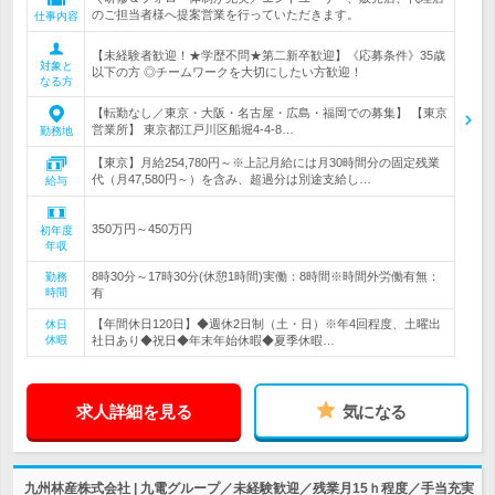
のご担当者様へ提案営業を行っていただきます。
仕事内容
【未経験者歓迎！★学歴不問★第二新卒歓迎】《応募条件》35歳
対象と
以下の方 ◎チームワークを大切にしたい方歓迎！
なる方
【転勤なし／東京・大阪・名古屋・広島・福岡での募集】 【東京
営業所】 東京都江戸川区船堀4-4-8…
勤務地
【東京】月給254,780円～※上記月給には月30時間分の固定残業
代（月47,580円～）を含み、超過分は別途支給し…
給与
350万円～450万円
初年度
年収
8時30分～17時30分(休憩1時間)実働：8時間※時間外労働有無：
勤務
時間
有
【年間休日120日】◆週休2日制（土・日）※年4回程度、土曜出
休日
休暇
社日あり◆祝日◆年末年始休暇◆夏季休暇…
求人詳細を見る
気になる
九州林産株式会社 | 九電グループ／未経験歓迎／残業月15ｈ程度／手当充実