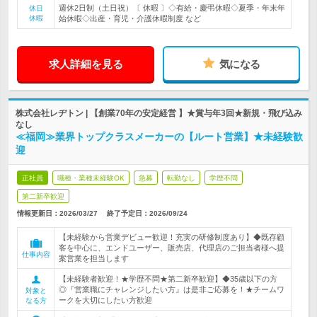
週休2日制（土日祝）〔 休暇 〕◇有給・慶弔休暇◇夏季・年末年
休日
休暇
始休暇◇出産・育児・介護休暇制度 など
求人詳細を見る
気になる
株式会社レヂトン | 【創業70年の安定経営 】★賞与年3回★新規・飛び込み
なし
≪福岡≫業界トップクラスメーカーの【ルート営業】★未経験歓
迎
正社員
職種・業種未経験OK
急募
転勤なし
学歴不問
第二新卒歓迎
情報更新日：2026/03/27
終了予定日：
2026/09/24
【未経験から営業デビュー歓迎！充実の研修制度あり】◆既存顧
客を中心に、エンドユーザー、販売店、代理店のご担当者様へ提
仕事内容
案営業を担当します
【未経験者歓迎！★学歴不問★第二新卒歓迎】◆35歳以下の方
◎『営業職にチャレンジしたい方』は是非ご応募を！★チームワ
対象と
ークを大切にしたい方歓迎
なる方