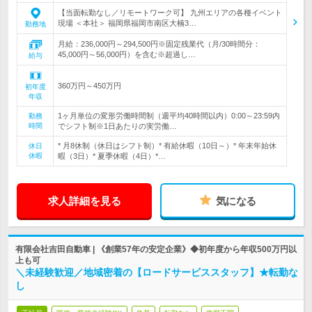
【当面転勤なし／リモートワーク可】 九州エリアの各種イベント
現場 ＜本社＞ 福岡県福岡市南区大楠3…
勤務地
月給：236,000円～294,500円※固定残業代（月/30時間分：
45,000円～56,000円）を含む※超過し…
給与
360万円～450万円
初年度
年収
1ヶ月単位の変形労働時間制（週平均40時間以内）0:00～23:59内
勤務
時間
でシフト制※1日あたりの実労働…
* 月8休制（休日はシフト制）* 有給休暇（10日～）* 年末年始休
休日
休暇
暇（3日）* 夏季休暇（4日）*…
求人詳細を見る
気になる
有限会社吉田自動車 | 《創業57年の安定企業》◆初年度から年収500万円以
上も可
＼未経験歓迎／地域密着の【ロードサービススタッフ】★転勤な
し