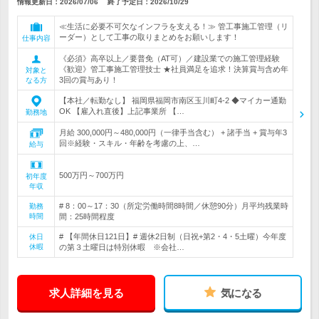
情報更新日：2026/07/06
終了予定日：
2026/10/29
≪生活に必要不可欠なインフラを支える！≫ 管工事施工管理（リ
ーダー）として工事の取りまとめをお願いします！
仕事内容
《必須》高卒以上／要普免（AT可）／建設業での施工管理経験
《歓迎》管工事施工管理技士 ★社員満足を追求！決算賞与含め年
対象と
3回の賞与あり！
なる方
【本社／転勤なし】 福岡県福岡市南区玉川町4-2 ◆マイカー通勤
OK 【雇入れ直後】上記事業所 【…
勤務地
月給 300,000円～480,000円（一律手当含む） + 諸手当 + 賞与年3
回※経験・スキル・年齢を考慮の上、…
給与
500万円～700万円
初年度
年収
# 8：00～17：30（所定労働時間8時間／休憩90分）月平均残業時
勤務
時間
間：25時間程度
# 【年間休日121日】# 週休2日制（日祝+第2・4・5土曜）今年度
休日
休暇
の第３土曜日は特別休暇 ※会社…
求人詳細を見る
気になる