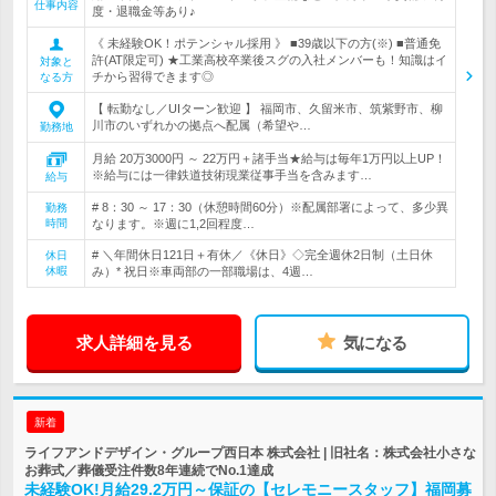
仕事内容
度・退職金等あり♪
《 未経験OK！ポテンシャル採用 》 ■39歳以下の方(※) ■普通免
許(AT限定可) ★工業高校卒業後スグの入社メンバーも！知識はイ
対象と
チから習得できます◎
なる方
【 転勤なし／UIターン歓迎 】 福岡市、久留米市、筑紫野市、柳
川市のいずれかの拠点へ配属（希望や…
勤務地
月給 20万3000円 ～ 22万円＋諸手当★給与は毎年1万円以上UP！
※給与には一律鉄道技術現業従事手当を含みます…
給与
# 8：30 ～ 17：30（休憩時間60分）※配属部署によって、多少異
勤務
時間
なります。※週に1,2回程度…
# ＼年間休日121日＋有休／《休日》◇完全週休2日制（土日休
休日
休暇
み）* 祝日※車両部の一部職場は、4週…
求人詳細を見る
気になる
新着
ライフアンドデザイン・グループ西日本 株式会社 | 旧社名：株式会社小さな
お葬式／葬儀受注件数8年連続でNo.1達成
未経験OK!月給29.2万円～保証の【セレモニースタッフ】福岡募