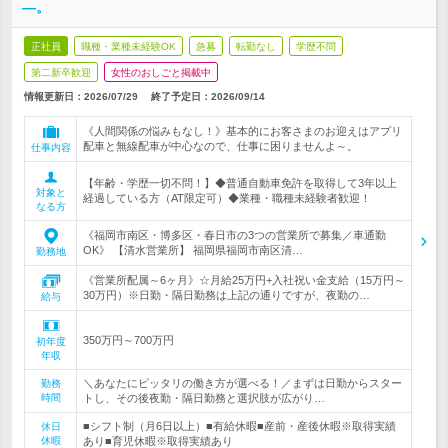
―。
正社員
職種・業種未経験OK
急募
転勤なし
学歴不問
第二新卒歓迎
女性のおしごと掲載中
情報更新日：2026/07/29
終了予定日：
2026/09/14
《人間関係の悩みもなし！》基本的にお客さまのお迎えはアプリ
配車と無線配車が中心なので、仕事に困りませんよ～。
仕事内容
【年齢・学歴一切不問！】◆普通自動車免許を取得して3年以上
対象と
経過している方（AT限定可）◆業種・職種未経験者歓迎！
なる方
《福岡市南区・博多区・春日市の3つの営業所で募集／車通勤
OK》 【清水営業所】 福岡県福岡市南区清…
勤務地
《営業所配属～6ヶ月》☆月給25万円+入社祝い金支給（15万円～
30万円）※日勤・隔日勤務は上記の通りですが、夜勤の…
給与
350万円～700万円
初年度
年収
＼あなたにピッタリの働き方が選べる！／まずは日勤からスター
勤務
時間
トし、その後夜勤・隔日勤務と選択肢が広がり…
■シフト制（月6日以上）■有給休暇■産前・産後休暇※取得実績
休日
休暇
あり■育児休暇※取得実績あり