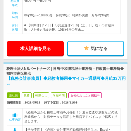
450万円～450万円
初年度
年収
勤務
8時30分～18時00分（休憩90分）時間外労働：月平均3時間
時間
# 【年間休日125日】◇完全週休2日制（土、日、祝）◇有給休
休日
休暇
暇：入社6ヶ月経過後、10日付与◇年末…
求人詳細を見る
気になる
税理士法人NSパートナーズ | 旧 野中和博税理士事務所・行政書士事務所◆
福岡市南区拠点
【税務会計事務員】◆経験者採用◆マイカー通勤可◆月給33万円
～
正社員
急募
転勤なし
学歴不問
女性のおしごと掲載中
情報更新日：2026/05/19
終了予定日：
2026/11/09
《経験を活かし税理士補助をお任せ！》巡回監査や決算などの税
務業務から、財務データを活用した経営アドバイスまで幅広く担
仕事内容
当します。
【学歴不問】《必須》会計事務所勤務経験5年以上、Excel・