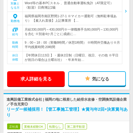
Word等の基本PCスキル 、普通自動車運転免許（AT限定可）
対象と
《歓迎》日商簿記2級
なる方
福岡県福岡市南区野間1-27-1 ※マイカー通勤可（無料駐車場あ
り） 【雇入れ直後】上記事業所 【…
勤務地
月給330,000円～430,000円※一律職務手当80,000円～130,000円
を含む ※別途4か月ごとに成績に…
給与
9：00～18：00（実働8時間／休憩1時間） ※時間外労働あり※月
勤務
時間
平均残業時間:20時間
【年間休日113日 】・週休2日制（日曜日、祝日、その他 ※平日
休日
休暇
が祝日の場合は土曜出社） ・年末年始…
求人詳細を見る
気になる
進興設備工業株式会社 | 福岡の地に根差した給排水改修・空調換気設備企業
／手当充実◎
リーダー候補採用！【管工事施工管理】★賞与年2回+決算賞与あ
り
正社員
業種未経験OK
転勤なし
第二新卒歓迎