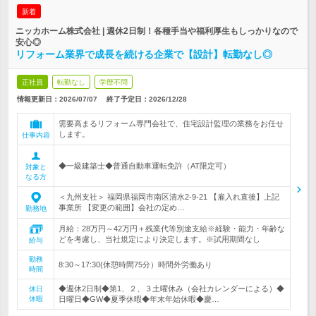
新着
ニッカホーム株式会社 | 週休2日制！各種手当や福利厚生もしっかりなので
安心◎
リフォーム業界で成長を続ける企業で【設計】転勤なし◎
正社員
転勤なし
学歴不問
情報更新日：2026/07/07
終了予定日：
2026/12/28
需要高まるリフォーム専門会社で、住宅設計監理の業務をお任せ
します。
仕事内容
◆一級建築士◆普通自動車運転免許（AT限定可）
対象と
なる方
＜九州支社＞ 福岡県福岡市南区清水2-9-21 【雇入れ直後】上記
事業所 【変更の範囲】会社の定め…
勤務地
月給：28万円～42万円＋残業代等別途支給※経験・能力・年齢な
どを考慮し、当社規定により決定します。※試用期間なし
給与
勤務
8:30～17:30(休憩時間75分）時間外労働あり
時間
◆週休2日制◆第1、２、３土曜休み（会社カレンダーによる）◆
休日
休暇
日曜日◆GW◆夏季休暇◆年末年始休暇◆慶…