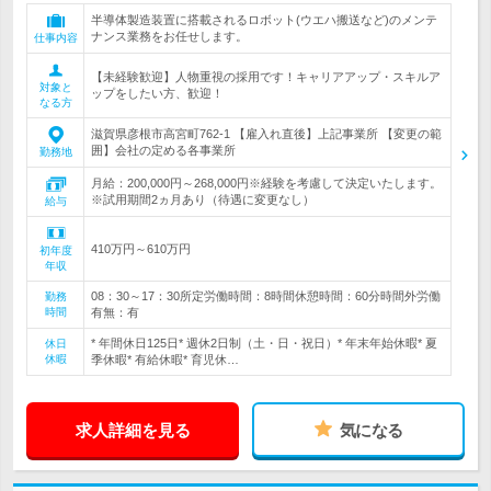
半導体製造装置に搭載されるロボット(ウエハ搬送など)のメンテ
ナンス業務をお任せします。
仕事内容
【未経験歓迎】人物重視の採用です！キャリアアップ・スキルア
対象と
ップをしたい方、歓迎！
なる方
滋賀県彦根市高宮町762-1 【雇入れ直後】上記事業所 【変更の範
囲】会社の定める各事業所
勤務地
月給：200,000円～268,000円※経験を考慮して決定いたします。
※試用期間2ヵ月あり（待遇に変更なし）
給与
410万円～610万円
初年度
年収
08：30～17：30所定労働時間：8時間休憩時間：60分時間外労働
勤務
時間
有無：有
* 年間休日125日* 週休2日制（土・日・祝日）* 年末年始休暇* 夏
休日
休暇
季休暇* 有給休暇* 育児休…
求人詳細を見る
気になる