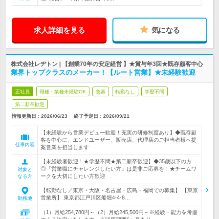
求人詳細を見る
気になる
株式会社レヂトン | 【創業70年の安定経営 】★賞与年3回★既存顧客中心
業界トップクラスのメーカー！【ルート営業】★未経験歓迎
正社員
職種・業種未経験OK
急募
転勤なし
学歴不問
第二新卒歓迎
情報更新日：2026/06/23
終了予定日：
2026/09/21
【未経験から営業デビュー歓迎！充実の研修制度あり】◆既存顧
客を中心に、エンドユーザー、販売店、代理店のご担当者様へ提
仕事内容
案営業を担当します
【未経験者歓迎！★学歴不問★第二新卒歓迎】◆35歳以下の方
◎『営業職にチャレンジしたい方』は是非ご応募を！★チームワ
対象と
ークを大切にしたい方歓迎
なる方
【転勤なし／東京・大阪・名古屋・広島・福岡での募集】 【東京
営業所】 東京都江戸川区船堀4-4-8…
勤務地
（1）月給254,780円～（2）月給245,500円～※経験・能力を考慮