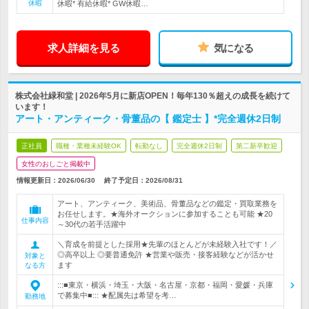
休暇
休暇* 有給休暇* GW休暇…
求人詳細を見る
気になる
株式会社緑和堂 | 2026年5月に新店OPEN！毎年130％超えの成長を続けて
います！
アート・アンティーク・骨董品の【 鑑定士 】*完全週休2日制
正社員
職種・業種未経験OK
転勤なし
完全週休2日制
第二新卒歓迎
女性のおしごと掲載中
情報更新日：2026/06/30
終了予定日：
2026/08/31
アート、アンティーク、美術品、骨董品などの鑑定・買取業務を
お任せします。★海外オークションに参加することも可能 ★20
仕事内容
～30代の若手活躍中
＼育成を前提とした採用★先輩のほとんどが未経験入社です！／
◎高卒以上 ◎要普通免許 ★営業や販売・接客経験などが活かせ
対象と
ます
なる方
:::■東京・横浜・埼玉・大阪・名古屋・京都・福岡・愛媛・兵庫
で募集中■::: ★配属先は希望を考…
勤務地