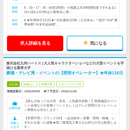
8：30～17：30（休憩1時間）※残業は月30時間程度です# ある1
勤務
時間
日の流れ1日3件ほど顧客先に商…
# ★年間休日121日★* 完全週休2日制（土日休み）* 祝日* GW* 夏
休日
休暇
季休暇* 年末年始休暇*…
求人詳細を見る
気になる
株式会社九州ハートス | 大人気キャラクターショーなどの大型イベントを手
掛ける業界大手
劇場・テレビ局・イベントの【照明オペレーター】★年休116日
正社員
転勤なし
学歴不問
リモートワーク可
情報更新日：2026/06/05
終了予定日：
2026/11/26
【誰もが知ってる大型・有名・人気案件多数！】商業施設やイベ
ント会場などの各種イベントもしくはテレビ照明のオペレーショ
仕事内容
ン業務をお任せします！
【学歴不問／ブランクOK】＜必須条件＞音響・照明・映像、い
ずれかを扱った経験★第二種電気工事士をお持ちの方は歓迎しま
対象と
す！
なる方