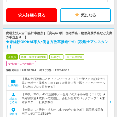
求人詳細を見る
気になる
税理士法人吉田会計事務所 | 【賞与年3回│住宅手当・物価高騰手当など充実
の手当あり！】
★未経験OK★AI導入×働き方改革推進中の【税理士アシスタン
ト】
正社員
職種・業種未経験OK
転勤なし
第二新卒歓迎
女性のおしごと掲載中
情報更新日：2026/07/24
終了予定日：
2026/09/10
【基本土日祝休み／オフィスワークメイン】仕訳入力や記帳代行
等のサポート業務からゆくゆくは経営に寄り添うアドバイザーへ
仕事内容
【税務のプロを目指せる】
【20代・30代・40代活躍中／一生モノのスキルが身につく◎】★
未経験歓迎★成長への支援は、会社が全力でバックアップ！★未
対象と
経験スタート社員多数◎
なる方
【転勤なし／天神・博多から車で10分の好立地】 福岡県福岡市
南区大楠3丁目2番16号
勤務地