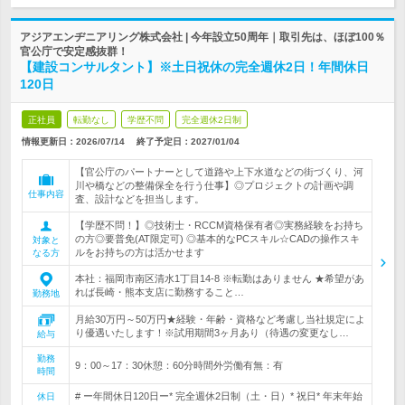
アジアエンヂニアリング株式会社 | 今年設立50周年｜取引先は、ほぼ100％
官公庁で安定感抜群！
【建設コンサルタント】※土日祝休の完全週休2日！年間休日
120日
正社員
転勤なし
学歴不問
完全週休2日制
情報更新日：2026/07/14
終了予定日：
2027/01/04
【官公庁のパートナーとして道路や上下水道などの街づくり、河
川や橋などの整備保全を行う仕事】◎プロジェクトの計画や調
仕事内容
査、設計などを担当します。
【学歴不問！】◎技術士・RCCM資格保有者◎実務経験をお持ち
の方◎要普免(AT限定可) ◎基本的なPCスキル☆CADの操作スキ
対象と
ルをお持ちの方は活かせます
なる方
本社：福岡市南区清水1丁目14-8 ※転勤はありません ★希望があ
れば長崎・熊本支店に勤務すること…
勤務地
月給30万円～50万円★経験・年齢・資格など考慮し当社規定によ
り優遇いたします！※試用期間3ヶ月あり（待遇の変更なし…
給与
勤務
9：00～17：30休憩：60分時間外労働有無：有
時間
# ー年間休日120日ー* 完全週休2日制（土・日）* 祝日* 年末年始
休日