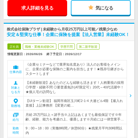
求人詳細を見る
気になる
株式会社保険プラザ | 未経験から月収25万円以上可能／残業少なめ
安定＆堅実な仕事！企業に保険を提案【法人営業】未経験OK！
正社員
職種・業種未経験OK
学歴不問
第二新卒歓迎
情報更新日：2026/06/26
終了予定日：
2026/12/17
《企業セミナーなどで業界知名度あり》法人のお客様をメイン
に、企業が必要な保険のご案内を担当します！★既存引継ぎから
仕事内容
スタートします
【未経験歓迎】あなたのどんな経験も活きます！人柄重視の採用
◎学歴・経験不問 ◎要普通免許(AT限定可）20代～40代活躍中！
対象と
★個人宅の訪問なし
なる方
【UIターン歓迎】 福岡市南区玉川町2-1-4 大連ビル4階 【雇入れ
直後】上記事務所 【変更の範…
勤務地
月給 25万円以上＋諸手当※上記はあくまでも最低保証です※年
齢、経験、能力を考慮の上、優遇します※月給には一律営業手…
給与
9：00～18：00（実働8時間／休憩60分）★残業月平均30時間以
勤務
時間
内