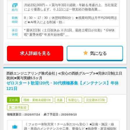
月給232,000円～ + 賞与年3回※経験・年齢を考慮の上、当社規定
により優遇します。※上記には一律支給の物価高騰…
給与
8：30 ～ 17：30（ 休憩時間60分 ）★残業時間は月平均25時間ほ
勤務
時間
ど★AI導入による削減・効…
* 週休2日制（土日祝休み ※月1回、最終土曜日が出勤）* GW休
休日
休暇
暇* 夏季休暇* 年末年始休暇* …
求人詳細を見る
気になる
西鉄エンジニアリング株式会社 | ≪安心の西鉄グループ≫■完休2日制(土日
祝休)■賞与実績6.5ヶ月
ゼロスタート歓迎!20代・30代積極募集【メンテナンス】年休
121日
正社員
職種・業種未経験OK
急募
転勤なし
完全週休2日制
第二新卒歓迎
情報更新日：2026/07/24
終了予定日：
2026/09/10
《 フォロー体制充実！チーム制だから安心 》■設備・施設・線
路・車両のメンテナンスや工事、整備など ■独身寮・家賃補助制