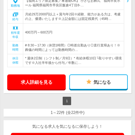
【福岡エリア限定募集／車通勤OK】 小さなお葬式 福岡早良ホ
ール 福岡県福岡市早良区飯倉4丁目8-…
勤務地
月給29万2000円以上＋賞与年2回※経験、能力がある方は、考慮
の上、優遇いたします※上記金額には固定残業代（45時…
給与
400万円～600万円
初年度
年収
# 8:30～17:30（休憩1時間）◎時差出勤あり◎直行直帰あり！※
勤務
時間
葬儀の時間によっては勤務時間の…
* 週休2日制（シフト制／月9日）* 有給休暇10日└取りやすい環境
休日
休暇
です※入社半年後から付与／年数に…
求人詳細を見る
気になる
1
1～22件 (全22件中)
気になる求人を気になるに保存しよう！