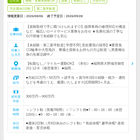
正社員
職種・業種未経験OK
急募
転勤なし
学歴不問
完全週休2日制
第二新卒歓迎
情報更新日：2026/08/06
終了予定日：
2026/09/28
【資格取得で手に職つけられます◎】故障車両の修理対応や搬送
など、幅広いロードサービス業務をお任せ ★先輩社員の丁寧な
仕事内容
OJT研修で未経験でも安心
【未経験・第二新卒歓迎│学歴不問│意欲重視の採用】■要普免
◎2輪車や大型免許、整備士資格をお持ちの方は歓迎 ＼異業種出
対象と
身の先輩活躍中／
なる方
【転勤なし／マイカー通勤OK】 《本社》 ■福岡県大野城市御笠
川1-12-8 《南営業所》 ■福岡…
勤務地
■月給21万円～50万円 ＋諸手当 ＋賞与年2回※経験・能力・適性
などを考慮のうえ、優遇いたします※試用期間3ヶ月あ…
給与
300万円～900万円
初年度
年収
＜シフト制（実働7時間）＞▽シフト例■7：00～16：00（休憩
勤務
時間
120分）■9：00～18：00（休…
■週休2日制（月8日休みのシフト制）* 有給休暇* 慶弔休暇* 産前
休日
休暇
産後・育児休暇