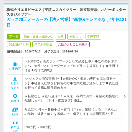
株式会社エヌビーエス | 実績…スカイツリー、国立競技場、ハリーポッター
スタジオツアー
ガラス加工メーカーの【法人営業】*新規&テレアポなし*年休121
日
正社員
職種・業種未経験OK
急募
転勤なし
学歴不問
完全週休2日制
第二新卒歓迎
女性のおしごと掲載中
情報更新日：2026/07/10
終了予定日：
2026/09/10
《100年後も街のランドマークとして残る仕事》◆既存のお客さ
まへ、物件ごとにオーダーメイドのガラスを提案します★土日祝
仕事内容
休み★有休取得8割
*カジュアル面談実施中*【未経験OK・業界の専門知識は必要ナ
シ】◆社会人経験をお持ちの方◆営業経験が活かせます◆責任感
対象と
を持って業務に取り組める方
なる方
★転勤なし ★直行直帰OK ★東京・福岡で募集（希望の勤務地に
配属します） 【本社・東京支店】※2…
勤務地
月給28万円～＋各種手当＋賞与（年2回／業績による）※あなた
の年齢・経験・能力を考慮の上、優遇します※試用期間3ヶ月…
給与
390万円～700万円
初年度
年収