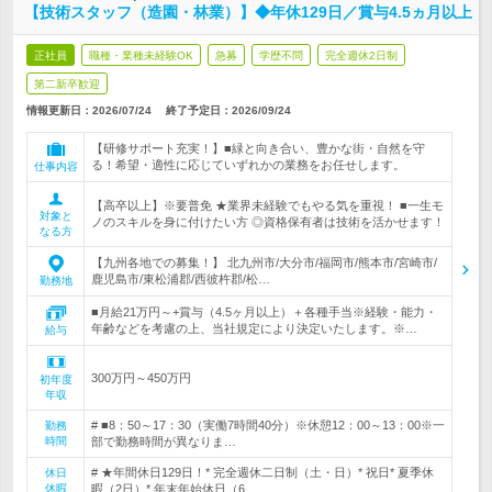
【技術スタッフ（造園・林業）】◆年休129日／賞与4.5ヵ月以上
正社員
職種・業種未経験OK
急募
学歴不問
完全週休2日制
第二新卒歓迎
情報更新日：2026/07/24
終了予定日：
2026/09/24
【研修サポート充実！】■緑と向き合い、豊かな街・自然を守
る！希望・適性に応じていずれかの業務をお任せします。
仕事内容
【高卒以上】※要普免 ★業界未経験でもやる気を重視！ ■一生モ
対象と
ノのスキルを身に付けたい方 ◎資格保有者は技術を活かせます！
なる方
【九州各地での募集！】 北九州市/大分市/福岡市/熊本市/宮崎市/
鹿児島市/東松浦郡/西彼杵郡/松…
勤務地
■月給21万円～+賞与（4.5ヶ月以上）＋各種手当※経験・能力・
年齢などを考慮の上、当社規定により決定いたします。※…
給与
300万円～450万円
初年度
年収
# ■8：50～17：30（実働7時間40分）※休憩12：00～13：00※一
勤務
時間
部で勤務時間が異なりま…
# ★年間休日129日！* 完全週休二日制（土・日）* 祝日* 夏季休
休日
休暇
暇（2日）* 年末年始休日（6…