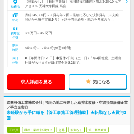
【転勤なし】 【福岡営業所】 福岡県福岡市南区清水3-20-10 ≪ア
クセス≫ 天神大牟田線 高宮…
勤務地
月給245,500円～＋賞与年２回＋業績に応じて決算賞与（※支給
開始から毎年実績あり）＋諸手当※経験・能力を考慮のう…
給与
350万円～450万円
初年度
年収
勤務
8時30分～17時30分(休憩1時間)
時間
# 【年間休日120日】◆週休2日制（土・日）└年4回程度、土曜出
休日
休暇
社日がありますがほぼ完全週休2日で…
求人詳細を見る
気になる
進興設備工業株式会社 | 福岡の地に根差した給排水改修・空調換気設備企業
／手当充実◎
未経験から手に職を【管工事施工管理補助】★転勤なし★賞与3
回
正社員
職種・業種未経験OK
急募
転勤なし
第二新卒歓迎