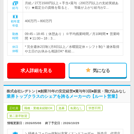
月給／27万1500円以上＋手当+賞与（200万円以上の支給実績あ
り）★鑑定士の資格を取ると、 等級が上がり給与が2…
給与
400万円～800万円
初年度
年収
09:45～18:45（ 休憩あり ）※平均残業時間／月10時間▼ 営業時
勤務
時間
間 ▼11:00～18：3…
* 完全週休2日制 (月8日以上／水曜固定休＋シフト制)└ 連休取得
休日
休暇
や土日のお休みも相談OK* 有給…
求人詳細を見る
気になる
株式会社レヂトン | ■創業70年の安定経営■賞与年3回■新規・飛び込みなし
業界トップクラスのシェアを誇るメーカーの【ルート営業】
正社員
職種・業種未経験OK
急募
転勤なし
学歴不問
第二新卒歓迎
情報更新日：2026/05/08
終了予定日：
2026/10/29
＼研修＆フォロー体制が充実／エンドユーザー、販売店、代理店