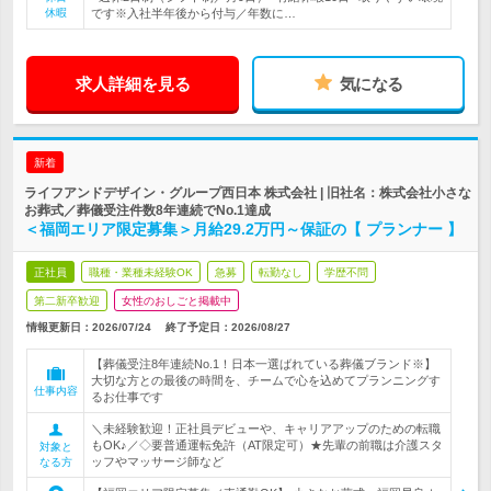
休暇
です※入社半年後から付与／年数に…
求人詳細を見る
気になる
新着
ライフアンドデザイン・グループ西日本 株式会社 | 旧社名：株式会社小さな
お葬式／葬儀受注件数8年連続でNo.1達成
＜福岡エリア限定募集＞月給29.2万円～保証の【 プランナー 】
正社員
職種・業種未経験OK
急募
転勤なし
学歴不問
第二新卒歓迎
女性のおしごと掲載中
情報更新日：2026/07/24
終了予定日：
2026/08/27
【葬儀受注8年連続No.1！日本一選ばれている葬儀ブランド※】
大切な方との最後の時間を、チームで心を込めてプランニングす
仕事内容
るお仕事です
＼未経験歓迎！正社員デビューや、キャリアアップのための転職
もOK♪／◇要普通運転免許（AT限定可）★先輩の前職は介護スタ
対象と
ッフやマッサージ師など
なる方