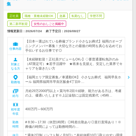
集
正社員
職種・業種未経験OK
急募
転勤なし
学歴不問
第二新卒歓迎
女性のおしごと掲載中
情報更新日：2026/07/24
終了予定日：
2026/08/27
【日本一選ばれている葬儀ブランド小さなお葬式】福岡のオープ
ニングメンバー募集！大切な方との最後の時間を真心を込めてお
仕事内容
手伝いするお仕事です◎
【未経験歓迎！正社員デビューもOK♪】◇要普通運転免許のみ
（AT限定可）★若手活躍中 ★将来を見据え、安定した業界でキ
対象と
ャリアを築きたい方
なる方
【福岡エリア限定募集／車通勤OK】 小さなお葬式 福岡早良ホ
ール 福岡県福岡市早良区飯倉4丁目8-…
勤務地
月給29万2000円以上＋賞与年2回※経験、能力がある方は、考慮
の上、優遇いたします※上記金額には固定残業代（45時…
給与
400万円～600万円
初年度
年収
# 8:30～17:30（休憩1時間）◎時差出勤あり◎直行直帰あり！※
勤務
時間
葬儀の時間によっては勤務時間の…
* 週休2日制（シフト制／月9日）* 有給休暇10日└取りやすい環境
休日