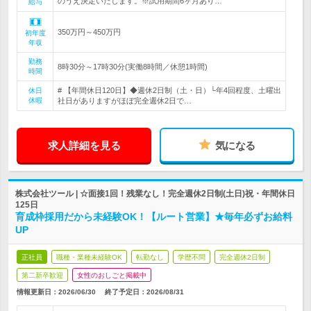
のうえ決定いたします。※試用期間6ヶ月あり…
給与
350万円～450万円
初年度
年収
勤務
8時30分～17時30分(実働8時間／休憩1時間)
時間
# 【年間休日120日】◆週休2日制（土・日）└年4回程度、土曜出
休日
休暇
社日がありますがほぼ完全週休2日で…
求人詳細を見る
気になる
株式会社ツール | ☆面接1回！残業なし！完全週休2日制(土日)祝・年間休日
125日
育成枠採用だから未経験OK！【ルート営業】★毎年必ずお給料
UP
正社員
職種・業種未経験OK
転勤なし
学歴不問
完全週休2日制
第二新卒歓迎
女性のおしごと掲載中
情報更新日：2026/06/30
終了予定日：
2026/08/31