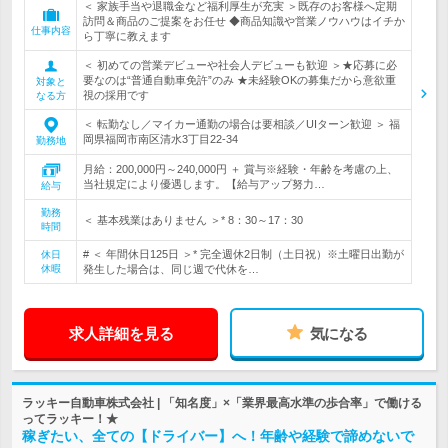
＜ 家族手当や退職金など福利厚生が充実 ＞既存のお客様へ定期
訪問＆商品のご提案をお任せ ◆商品知識や営業ノウハウはイチか
仕事内容
ら丁寧に教えます
＜ 初めての営業デビューや社会人デビューも歓迎 ＞★応募に必
要なのは“普通自動車免許”のみ ★未経験OKの募集だから意欲重
対象と
視の採用です
なる方
＜ 転勤なし／マイカー通勤の場合は要相談／UIターン歓迎 ＞ 福
岡県福岡市南区清水3丁目22-34
勤務地
月給：200,000円～240,000円 ＋ 賞与※経験・年齢を考慮の上、
当社規定により優遇します。【給与アップ努力…
給与
勤務
＜ 基本残業はありません ＞* 8：30～17：30
時間
# ＜ 年間休日125日 ＞* 完全週休2日制（土日祝）※土曜日出勤が
休日
休暇
発生した場合は、同じ週で代休を…
求人詳細を見る
気になる
ラッキー自動車株式会社 | 「知名度」×「業界最高水準の歩合率」で働ける
ってラッキー！★
稼ぎたい、全ての【ドライバー】へ！年齢や経験で諦めないで