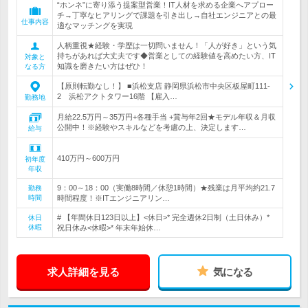
“ホンネ”に寄り添う提案型営業！IT人材を求める企業へアプロー
チ→丁寧なヒアリングで課題を引き出し→自社エンジニアとの最
仕事内容
適なマッチングを実現
人柄重視★経験・学歴は一切問いません！「人が好き」という気
持ちがあれば大丈夫です◆営業としての経験値を高めたい方、IT
対象と
知識を磨きたい方はぜひ！
なる方
【原則転勤なし！】 ■浜松支店 静岡県浜松市中央区板屋町111-
2 浜松アクトタワー16階 【雇入…
勤務地
月給22.5万円～35万円+各種手当 +賞与年2回★モデル年収＆月収
公開中！※経験やスキルなどを考慮の上、決定します…
給与
410万円～600万円
初年度
年収
9：00～18：00（実働8時間／休憩1時間）★残業は月平均約21.7
勤務
時間
時間程度！※ITエンジニアリン…
# 【年間休日123日以上】<休日>* 完全週休2日制（土日休み）*
休日
休暇
祝日休み<休暇>* 年末年始休…
求人詳細を見る
気になる