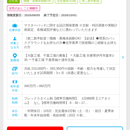
正社員
職種・業種未経験OK
完全週休2日制
第二新卒歓迎
女性のおしごと掲載中
情報更新日：2026/08/05
終了予定日：
2026/10/01
マスターバッチに関する設計開発業務 ※文献・特許調査や実験計
画策定、各種成型評価などに携わっていただきます
仕事内容
《第二新卒歓迎！職種・業種未経験OK》【必須】◆理系のバッ
クグラウンドをお持ちの方◆化学業界で技術職のご経験をお持ち
対象と
の方
なる方
【大阪工場、千葉工場の募集】 ＊大阪工場 兵庫県伊丹市森本1-
35 ＊千葉工場 千葉県袖ケ浦市北袖…
勤務地
月給 210,000円～ 283,350円※経験・年齢・能力を考慮して決定
いたします試用期間：3ヶ月（待遇に変更なし…
給与
340万円～460万円
初年度
年収
フレックスタイム制【標準労働時間】 1日8時間【コアタイ
勤務
時間
ム】 なし【標準労働時間帯】 8：30～17…
・年間休日：125日・完全週休2日制（土・日）・祝日・夏季休
休日
休暇
暇・年末年始休暇・有給休暇（20日 ※初…