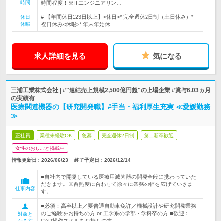
時間
時間程度！※ITエンジニアリン…
# 【年間休日123日以上】<休日>* 完全週休2日制（土日休み）*
休日
休暇
祝日休み<休暇>* 年末年始休…
求人詳細を見る
気になる
三浦工業株式会社 | #"連結売上規模2,500億円超"の上場企業 #賞与6.03ヵ月
の実績有
医療関連機器の【研究開発職】#手当・福利厚生充実 ≪愛媛勤務
≫
正社員
業種未経験OK
急募
完全週休2日制
第二新卒歓迎
女性のおしごと掲載中
情報更新日：2026/06/23
終了予定日：
2026/12/14
■自社内で開発している医療用滅菌器の開発全般に携わっていた
だきます。※習熟度に合わせて徐々に業務の幅を広げていきま
仕事内容
す。
■必須：高卒以上／要普通自動車免許／機械設計や研究開発業務
のご経験をお持ちの方 or 工学系の学部・学科卒の方 ■歓迎：
対象と
CAD操作スキルをお持ちの方
なる方