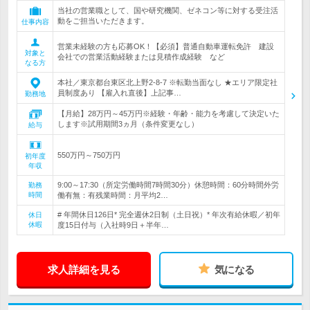
当社の営業職として、国や研究機関、ゼネコン等に対する受注活
動をご担当いただきます。
仕事内容
営業未経験の方も応募OK！【必須】普通自動車運転免許 建設
対象と
会社での営業活動経験または見積作成経験 など
なる方
本社／東京都台東区北上野2-8-7 ※転勤当面なし ★エリア限定社
員制度あり 【雇入れ直後】上記事…
勤務地
【月給】28万円～45万円※経験・年齢・能力を考慮して決定いた
します※試用期間3ヵ月（条件変更なし）
給与
550万円～750万円
初年度
年収
9:00～17:30（所定労働時間7時間30分）休憩時間：60分時間外労
勤務
時間
働有無：有残業時間：月平均2…
# 年間休日126日* 完全週休2日制（土日祝）* 年次有給休暇／初年
休日
休暇
度15日付与（入社時9日＋半年…
求人詳細を見る
気になる