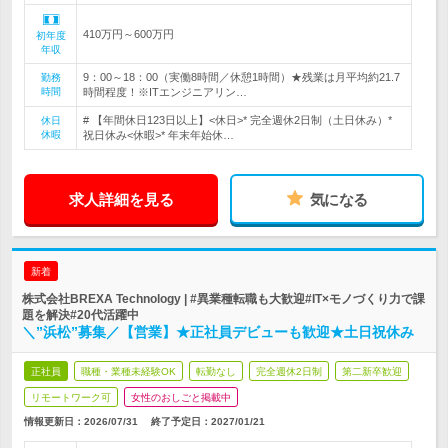
410万円～600万円
初年度
年収
9：00～18：00（実働8時間／休憩1時間）★残業は月平均約21.7
勤務
時間
時間程度！※ITエンジニアリン…
# 【年間休日123日以上】<休日>* 完全週休2日制（土日休み）*
休日
休暇
祝日休み<休暇>* 年末年始休…
求人詳細を見る
気になる
新着
株式会社BREXA Technology | #異業種転職も大歓迎#IT×モノづくり力で課
題を解決#20代活躍中
＼”浜松”募集／【営業】★正社員デビューも歓迎★土日祝休み
正社員
職種・業種未経験OK
転勤なし
完全週休2日制
第二新卒歓迎
リモートワーク可
女性のおしごと掲載中
情報更新日：2026/07/31
終了予定日：
2027/01/21