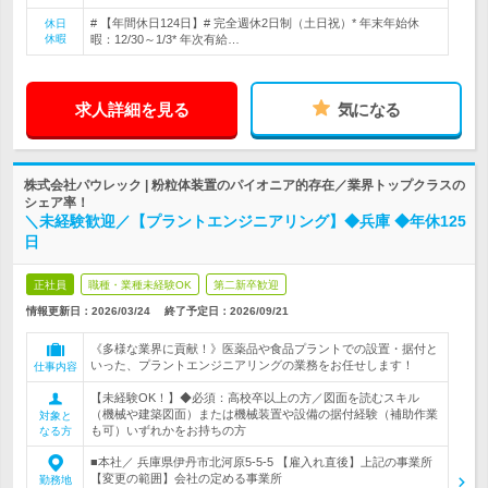
# 【年間休日124日】# 完全週休2日制（土日祝）* 年末年始休
休日
休暇
暇：12/30～1/3* 年次有給…
求人詳細を見る
気になる
株式会社パウレック | 粉粒体装置のパイオニア的存在／業界トップクラスの
シェア率！
＼未経験歓迎／【プラントエンジニアリング】◆兵庫 ◆年休125
日
正社員
職種・業種未経験OK
第二新卒歓迎
情報更新日：2026/03/24
終了予定日：
2026/09/21
《多様な業界に貢献！》医薬品や食品プラントでの設置・据付と
いった、プラントエンジニアリングの業務をお任せします！
仕事内容
【未経験OK！】◆必須：高校卒以上の方／図面を読むスキル
（機械や建築図面）または機械装置や設備の据付経験（補助作業
対象と
も可）いずれかをお持ちの方
なる方
■本社／ 兵庫県伊丹市北河原5-5-5 【雇入れ直後】上記の事業所
【変更の範囲】会社の定める事業所
勤務地