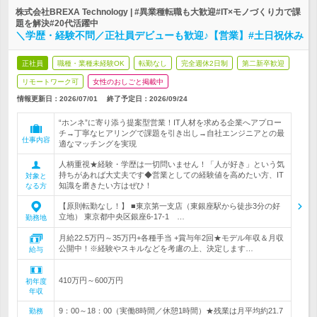
株式会社BREXA Technology | #異業種転職も大歓迎#IT×モノづくり力で課
題を解決#20代活躍中
＼学歴・経験不問／正社員デビューも歓迎♪【営業】#土日祝休み
正社員
職種・業種未経験OK
転勤なし
完全週休2日制
第二新卒歓迎
リモートワーク可
女性のおしごと掲載中
情報更新日：2026/07/01
終了予定日：
2026/09/24
“ホンネ”に寄り添う提案型営業！IT人材を求める企業へアプロー
チ→丁寧なヒアリングで課題を引き出し→自社エンジニアとの最
仕事内容
適なマッチングを実現
人柄重視★経験・学歴は一切問いません！「人が好き」という気
持ちがあれば大丈夫です◆営業としての経験値を高めたい方、IT
対象と
知識を磨きたい方はぜひ！
なる方
【原則転勤なし！】 ■東京第一支店（東銀座駅から徒歩3分の好
立地） 東京都中央区銀座6-17-1 …
勤務地
月給22.5万円～35万円+各種手当 +賞与年2回★モデル年収＆月収
公開中！※経験やスキルなどを考慮の上、決定します…
給与
410万円～600万円
初年度
年収
9：00～18：00（実働8時間／休憩1時間）★残業は月平均約21.7
勤務