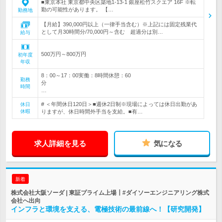
■東京本社 東京都中央区築地1-13-1 銀座松竹スクエア 16F ※転
勤の可能性があります。 【…
勤務地
【月給】390,000円以上（一律手当含む）※上記には固定残業代
として月30時間分/70,000円～含む 超過分は別…
給与
500万円～800万円
初年度
年収
8：00～17：00実働：8時間休憩：60
勤務
分
時間
…
# ＜年間休日120日＞■週休2日制※現場によっては休日出勤があ
休日
休暇
りますが、休日時間外手当を支給。■有…
求人詳細を見る
気になる
新着
株式会社大阪ソーダ | 東証プライム上場┃#ダイソーエンジニアリング株式
会社へ出向
インフラと環境を支える、電極技術の最前線へ！【研究開発】