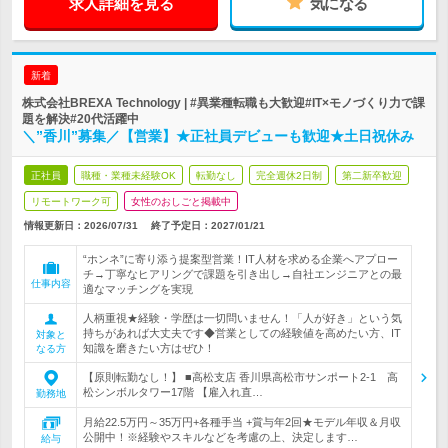
求人詳細を見る
気になる
新着
株式会社BREXA Technology | #異業種転職も大歓迎#IT×モノづくり力で課
題を解決#20代活躍中
＼”香川”募集／【営業】★正社員デビューも歓迎★土日祝休み
正社員
職種・業種未経験OK
転勤なし
完全週休2日制
第二新卒歓迎
リモートワーク可
女性のおしごと掲載中
情報更新日：2026/07/31
終了予定日：
2027/01/21
“ホンネ”に寄り添う提案型営業！IT人材を求める企業へアプロー
チ→丁寧なヒアリングで課題を引き出し→自社エンジニアとの最
仕事内容
適なマッチングを実現
人柄重視★経験・学歴は一切問いません！「人が好き」という気
持ちがあれば大丈夫です◆営業としての経験値を高めたい方、IT
対象と
知識を磨きたい方はぜひ！
なる方
【原則転勤なし！】 ■高松支店 香川県高松市サンポート2-1 高
松シンボルタワー17階 【雇入れ直…
勤務地
月給22.5万円～35万円+各種手当 +賞与年2回★モデル年収＆月収
公開中！※経験やスキルなどを考慮の上、決定します…
給与