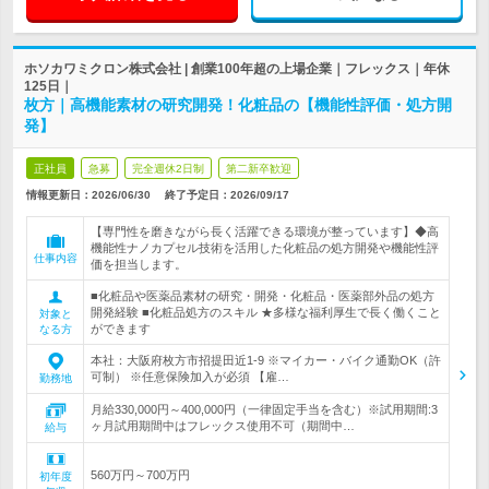
ホソカワミクロン株式会社 | 創業100年超の上場企業｜フレックス｜年休
125日｜
枚方｜高機能素材の研究開発！化粧品の【機能性評価・処方開
発】
正社員
急募
完全週休2日制
第二新卒歓迎
情報更新日：2026/06/30
終了予定日：
2026/09/17
【専門性を磨きながら長く活躍できる環境が整っています】◆高
機能性ナノカプセル技術を活用した化粧品の処方開発や機能性評
仕事内容
価を担当します。
■化粧品や医薬品素材の研究・開発・化粧品・医薬部外品の処方
開発経験 ■化粧品処方のスキル ★多様な福利厚生で長く働くこと
対象と
ができます
なる方
本社：大阪府枚方市招提田近1-9 ※マイカー・バイク通勤OK（許
可制） ※任意保険加入が必須 【雇…
勤務地
月給330,000円～400,000円（一律固定手当を含む）※試用期間:3
ヶ月試用期間中はフレックス使用不可（期間中…
給与
560万円～700万円
初年度