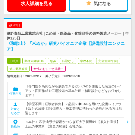
求人詳細を見る
気になる
残り3日
築野食品工業株式会社 | こめ油・医薬品・化粧品等の原料製造メーカー｜年
休125日
《和歌山》『米ぬか』研究パイオニア企業【設備設計エンジニ
ア】
正社員
業種未経験OK
急募
転勤なし
学歴不問
完全週休2日制
第二新卒歓迎
女性のおしごと掲載中
情報更新日：2026/02/17
終了予定日：
2026/08/10
《専門性を高めながら成長できる◎》CADを使用した装置のレイ
アウト図面作成や工場設備の基本計画・補助設計などをお任せし
仕事内容
ます！
【学歴不問｜経験者募集】＜必須＞◆CADを用いた設備レイアウ
ト設計の経験 ◎設備導入・施工管理に携わった経験がある方は歓
対象と
迎します！
なる方
＜本社＞ 和歌山県伊都郡かつらぎ町大字新田94 【雇入れ直後】
上記の事業所 【変更の範囲】会社の定…
勤務地