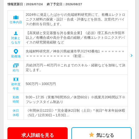
情報更新日：2026/07/24
終了予定日：
2026/08/27
2024年に発足したばかりの先端材料研究所にて、有機エレクトロ
ニクス材料の探索・設計・合成・評価などを担当。次世代デバイ
仕事内容
スの創出を目指します。
【高実績と安定基盤を誇る優良企業】《必須》理工系の大学院卒
以上／有機合成や高分子合成の経験／有機エレクトロニクスデバ
対象と
イスの研究開発経験 など
なる方
先端材料研究所／神奈川県綾瀬市早川2743番地1 ＝＝＝＝＝＝＝
＝＝＝＝＝＝＝＝＝＝＝＝＝ 《歓迎…
勤務地
月給28万円～40万円※これまでのスキル・経験などを加味して決
定します。
給与
500万円～1000万円
初年度
年収
9:00～17:35（実働7時間35分／休憩60分）※残業月20時間以下※
勤務
時間
フレックスタイム制あり
《年間休日122日》* 完全週休2日制（土日）* 祝日* 年末年始休暇
休日
休暇
（5日／12月30日～1月3日…
求人詳細を見る
気になる