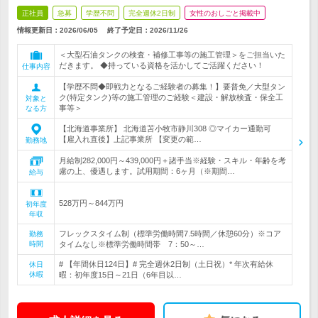
正社員
急募
学歴不問
完全週休2日制
女性のおしごと掲載中
情報更新日：2026/06/05
終了予定日：
2026/11/26
＜大型石油タンクの検査・補修工事等の施工管理＞をご担当いた
だきます。 ◆持っている資格を活かしてご活躍ください！
仕事内容
【学歴不問◆即戦力となるご経験者の募集！】要普免／大型タン
ク(特定タンク)等の施工管理のご経験＜建設・解放検査・保全工
対象と
事等＞
なる方
【北海道事業所】 北海道苫小牧市静川308 ◎マイカー通勤可
【雇入れ直後】上記事業所 【変更の範…
勤務地
月給制282,000円～439,000円＋諸手当※経験・スキル・年齢を考
慮の上、優遇します。試用期間：6ヶ月（※期間…
給与
528万円～844万円
初年度
年収
フレックスタイム制（標準労働時間7.5時間／休憩60分）※コア
勤務
時間
タイムなし※標準労働時間帯 7：50～…
# 【年間休日124日】# 完全週休2日制（土日祝）* 年次有給休
休日
休暇
暇：初年度15日～21日（6年目以…