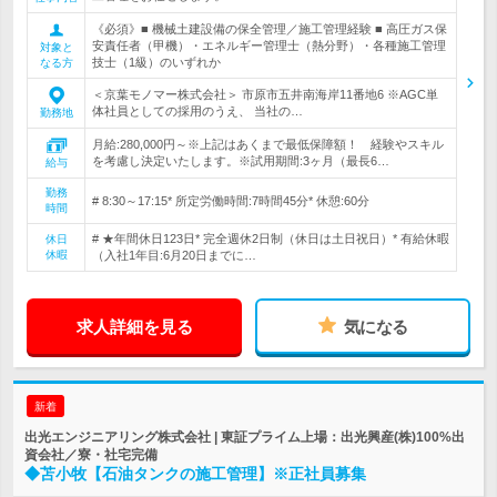
《必須》■ 機械土建設備の保全管理／施工管理経験 ■ 高圧ガス保
安責任者（甲機）・エネルギー管理士（熱分野）・各種施工管理
対象と
技士（1級）のいずれか
なる方
＜京葉モノマー株式会社＞ 市原市五井南海岸11番地6 ※AGC単
体社員としての採用のうえ、 当社の…
勤務地
月給:280,000円～※上記はあくまで最低保障額！ 経験やスキル
を考慮し決定いたします。※試用期間:3ヶ月（最長6…
給与
勤務
# 8:30～17:15* 所定労働時間:7時間45分* 休憩:60分
時間
# ★年間休日123日* 完全週休2日制（休日は土日祝日）* 有給休暇
休日
休暇
（入社1年目:6月20日までに…
求人詳細を見る
気になる
新着
出光エンジニアリング株式会社 | 東証プライム上場：出光興産(株)100%出
資会社／寮・社宅完備
◆苫小牧【石油タンクの施工管理】※正社員募集