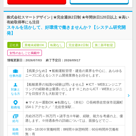
株式会社スマートデザイン | ★完全週休2日制 ★年間休日120日以上 ★高い
有給取得率にも注目
スキルを活かして、好環境で働きませんか？【システム研究開
発】
正社員
業種未経験OK
転勤なし
完全週休2日制
第二新卒歓迎
女性のおしごと掲載中
情報更新日：2026/07/03
終了予定日：
2026/09/17
【残業少なめ】▼船舶運航管理・建造の業界を中心に、あらゆる
ニーズに応えるシステム開発業務をお任せします。
仕事内容
【船舶業界の知識や経験は問いません】▼ICT・WEBエンジニア
リングの経験者は優遇いたします ※これからICT・WEBエンジニ
対象と
アを目指す方も大歓迎です。
なる方
★マイカー通勤OK ★転勤なし 《本社》 ◎長崎県佐世保市花園町
154-1 アクセス／「北佐世保駅…
勤務地
月給25万円～35万円 + 諸手当※年齢、経験、能力を考慮の上、優
遇します。※待遇条件の詳細については、面接などでご…
給与
9:00～18:00※実働時間：8時間※休憩時間：60分時間外労働有
勤務
時間
無：有