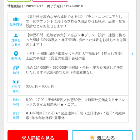
情報更新日：2026/02/17
終了予定日：
2026/08/10
《専門性を高めながら成長できる◎》プラントエンジニアとし
て、化学プラントにおけるプロセス設計や仕様検討、設備・配管
仕事内容
設計などをお任せします！
【学歴不問｜経験者募集】＜必須＞◆プラント設計・建設に携わ
った経験 ◎設備導入・施工管理に携わった経験をお持ちの方は歓
対象と
迎します！
なる方
＜本社＞ 和歌山県伊都郡かつらぎ町大字新田94 【雇入れ直後】
上記の事業所 【変更の範囲】会社の定…
勤務地
月給 224,000円～350,000円※経験・年齢・能力を考慮して決定
いたします※試用期間3カ月（待遇変更なし）
給与
380万円～600万円
初年度
年収
8:00～17:00（実働8時間／休憩60分）※時間外労働あり# ★フレ
勤務
時間
ックスタイム制度あり★・コア…
# ★年間休日125日★* 完全週休2日制（土日休み）* 祝日* 有給休
休日
休暇
暇* 年末年始休暇* 夏季休…
求人詳細を見る
気になる