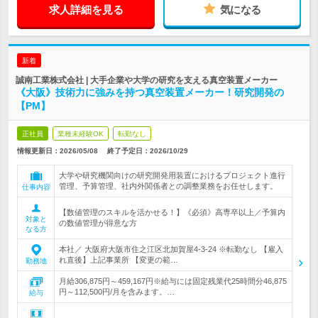
求人詳細を見る
気になる
新着
誠南工業株式会社 | 大手企業や大学の研究を支える真空装置メーカー
《大阪》技術力に強みを持つ真空装置メーカー！研究開発の
【PM】
正社員
業種未経験OK
転勤なし
情報更新日：2026/05/08
終了予定日：
2026/10/29
大学や研究機関向けの研究開発用装置におけるプロジェクト進行
管理、予算管理、社内外関係者との調整業務をお任せします。
仕事内容
【数値管理のスキルを活かせる！】《必須》高専卒以上／予算内
対象と
の数値管理が得意な方
なる方
本社／ 大阪府大阪市住之江区北加賀屋4-3-24 ※転勤なし 【雇入
れ直後】上記事業所 【変更の範…
勤務地
月給306,875円～459,167円※給与には固定残業代25時間分46,875
円～112,500円/月を含みます。…
給与