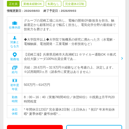
正社員
業種未経験OK
転勤なし
完全週休2日制
情報更新日：2026/08/03
終了予定日：
2026/09/03
グループの尼崎工場に出向し、電極の開発/評価/改良を担当。触
媒選定から顧客対応まで幅広く担当し、電気化学分野の最前線で
仕事内容
技術力を磨けます。
◆大学院卒以上◆大学院で無機系の研究に携わった方（水電解・
対象と
電極触媒、電池開発・工業電解・分析技術など）
なる方
【尼崎工場】兵庫県尼崎市大高洲町11 ※マイカー通勤OK ※株式
会社大阪ソーダ100%出資企業であ…
勤務地
月給：28.6万円～32.9万円※経験などを考慮の上、決定します。
※試用期間3ヵ月（諸条件に変更はありません）
給与
503万円～614万円
初年度
年収
8：00～16：40（実働7時間40分／休憩60分）※残業は月平均20
勤務
時間
時間程度
* 年間休日123日* 完全週休2日制（土日休み）* 祝日* 年末年始休
休日
休暇
暇* 夏季休暇* 慶弔休暇*…