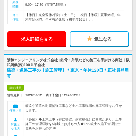
勤務
9:00～17:30（実働7.5時間）
時間
【休日】完全週休2日制（土・日）、祝日【休暇】夏季休暇、年
休日
休暇
末年始休暇、年次有給休暇（初年度16日）、…
求人詳細を見る
気になる
阪和エンジニアリング株式会社 | 鉄骨・外装などの施工を手掛ける商社｜阪
和興業(株)100％子会社
橋梁・道路工事の【施工管理】＊東京＊年休120日＊正社員登用
有
契約社員
情報更新日：2026/06/12
終了予定日：
2026/12/03
橋梁や道路の耐震補強工事など土木工事現場の施工管理をお任せ
します。
仕事内容
《必須》◆土木工事（特に橋梁、耐震補強）に興味があり、工事
施工の管理経験を5年以上お持ちの方◆1or2級土木施工管理技士
対象と
資格をお持ちの方 等
なる方