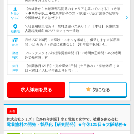
析業務をお任せします。
【未経験から自動車部品開発のキャリアを築いていける】＜必須
＞◆高専卒以上 ◆理系学部卒の方 ＜歓迎＞◇設計業務の経験等
対象と
☆興味がある方はぜひ！
なる方
＼社員用駐車場あり！無料送迎バスあり！／ 【本社】 兵庫県加
古郡稲美町印南2337 ※マイカー通勤…
勤務地
月給 237,700円～※経験・スキルを考慮し、優遇します※試用期
間：6か月あり（待遇に変更なし）【初年度年収例】4…
給与
フレックスタイム制標準労働時間1日：8時間休憩時間：45分時間
勤務
時間
外労働有無：有
【年間休日121日】* 完全週休2日制（土日休み）* 有給休暇（10
休日
休暇
日～20日／入社半年後より付与）…
求人詳細を見る
気になる
新着
株式会社シミズ | 【1949年創業】水と電気と化学で、被膜を創る会社
電着塗料の開発・製品化【研究開発】★年休125日★大阪勤務★