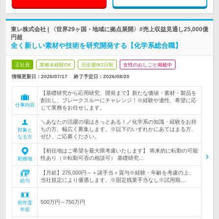
東レ株式会社 | 〈世界29ヶ国・地域に拠点展開〉#売上収益見通し25,000億
円超
全く新しい素材や技術を研究開発する【化学系総合職】
正社員
業種未経験OK
完全週休2日制
女性のおしごと掲載中
情報更新日：2026/07/17
終了予定日：
2026/08/20
【基礎研究から応用研究、開発まで】新たな価値・素材・製品を
創出し、ブレークスルーにチャレンジ！※経験や適性、希望に応
仕事内容
じて業務をお任せします。
＼あなたの活躍の場はきっとある！／化学系の知識・経験をお持
ちの方、幅広く募集します。※以下のいずれかにあてはまる方、
対象と
ぜひ、ご応募ください。
なる方
【初任地はご希望を最大限考慮いたします】 将来的に転勤の可能
性あり（※転勤可否の相談可） 基礎研究…
勤務地
【月給】275,000円～＋諸手当＋賞与※経験・年齢を考慮の上、
当社規定により優遇します。※固定残業手当なし※試用期…
給与
500万円～750万円
初年度
年収