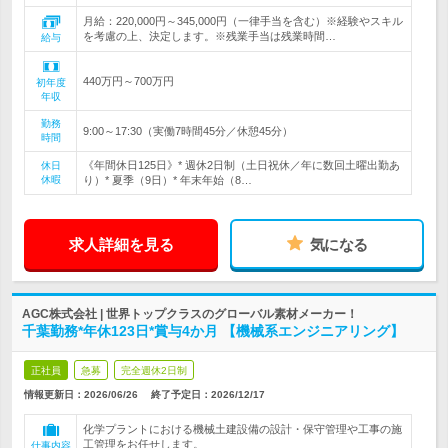
月給：220,000円～345,000円（一律手当を含む）※経験やスキル
を考慮の上、決定します。※残業手当は残業時間…
給与
440万円～700万円
初年度
年収
勤務
9:00～17:30（実働7時間45分／休憩45分）
時間
《年間休日125日》* 週休2日制（土日祝休／年に数回土曜出勤あ
休日
休暇
り）* 夏季（9日）* 年末年始（8…
求人詳細を見る
気になる
AGC株式会社 | 世界トップクラスのグローバル素材メーカー！
千葉勤務*年休123日*賞与4か月 【機械系エンジニアリング】
正社員
急募
完全週休2日制
情報更新日：2026/06/26
終了予定日：
2026/12/17
化学プラントにおける機械土建設備の設計・保守管理や工事の施
工管理をお任せします。
仕事内容