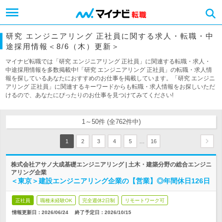
研究 エンジニアリング 正社員に関する求人・転職・中
途採用情報＜8/6（木）更新＞
マイナビ転職では「研究 エンジニアリング 正社員」に関連する転職・求人・
中途採用情報を多数掲載中!「研究 エンジニアリング 正社員」の転職・求人情
報を探しているあなたにおすすめのお仕事を掲載しています。「研究 エンジニ
アリング 正社員」に関連するキーワードからも転職・求人情報をお探しいただ
けるので、あなたにぴったりのお仕事を見つけてみてください!
1～50件 (全762件中)
…
1
2
3
4
5
16
株式会社アサノ大成基礎エンジニアリング | 土木・建築分野の総合エンジニ
アリング企業
＜東京＞建設エンジニアリング企業の【営業】◎年間休日126日
正社員
職種未経験OK
完全週休2日制
リモートワーク可
情報更新日：2026/06/24
終了予定日：
2026/10/15