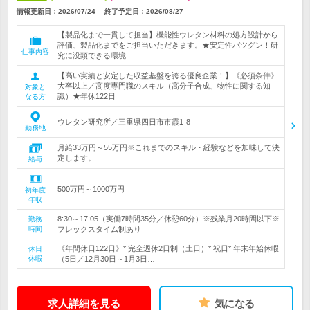
情報更新日：2026/07/24
終了予定日：
2026/08/27
【製品化まで一貫して担当】機能性ウレタン材料の処方設計から
評価、製品化までをご担当いただきます。★安定性バツグン！研
仕事内容
究に没頭できる環境
【高い実績と安定した収益基盤を誇る優良企業！】《必須条件》
大卒以上／高度専門職のスキル（高分子合成、物性に関する知
対象と
識）★年休122日
なる方
ウレタン研究所／三重県四日市市霞1-8
勤務地
月給33万円～55万円※これまでのスキル・経験などを加味して決
定します。
給与
500万円～1000万円
初年度
年収
8:30～17:05（実働7時間35分／休憩60分）※残業月20時間以下※
勤務
時間
フレックスタイム制あり
《年間休日122日》* 完全週休2日制（土日）* 祝日* 年末年始休暇
休日
休暇
（5日／12月30日～1月3日…
求人詳細を見る
気になる