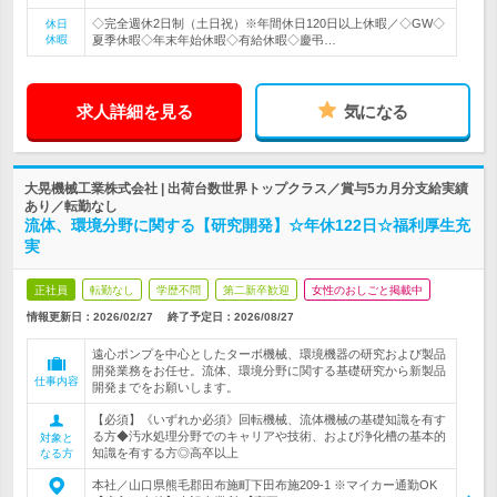
◇完全週休2日制（土日祝）※年間休日120日以上休暇／◇GW◇
休日
休暇
夏季休暇◇年末年始休暇◇有給休暇◇慶弔…
求人詳細を見る
気になる
大晃機械工業株式会社 | 出荷台数世界トップクラス／賞与5カ月分支給実績
あり／転勤なし
流体、環境分野に関する【研究開発】☆年休122日☆福利厚生充
実
正社員
転勤なし
学歴不問
第二新卒歓迎
女性のおしごと掲載中
情報更新日：2026/02/27
終了予定日：
2026/08/27
遠心ポンプを中心としたターボ機械、環境機器の研究および製品
開発業務をお任せ。流体、環境分野に関する基礎研究から新製品
仕事内容
開発までをお願いします。
【必須】《いずれか必須》回転機械、流体機械の基礎知識を有す
る方◆汚水処理分野でのキャリアや技術、および浄化槽の基本的
対象と
知識を有する方◎高卒以上
なる方
本社／山口県熊毛郡田布施町下田布施209-1 ※マイカー通勤OK