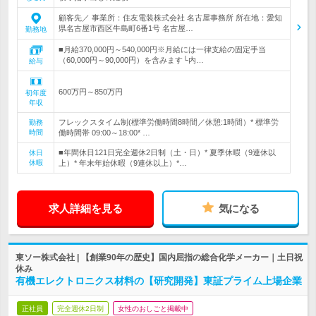
顧客先／ 事業所：住友電装株式会社 名古屋事務所 所在地：愛知
県名古屋市西区牛島町6番1号 名古屋…
勤務地
■月給370,000円～540,000円※月給には一律支給の固定手当
（60,000円～90,000円）を含みます└内…
給与
600万円～850万円
初年度
年収
フレックスタイム制(標準労働時間8時間／休憩:1時間）* 標準労
勤務
時間
働時間帯 09:00～18:00* …
■年間休日121日完全週休2日制（土・日）* 夏季休暇（9連休以
休日
休暇
上）* 年末年始休暇（9連休以上）*…
求人詳細を見る
気になる
東ソー株式会社 | 【創業90年の歴史】国内屈指の総合化学メーカー｜土日祝
休み
有機エレクトロニクス材料の【研究開発】東証プライム上場企業
正社員
完全週休2日制
女性のおしごと掲載中