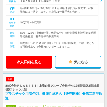
【雇入れ直後】上記事業所 【変更…
勤務地
月給240,000円～360,000円※上記月給は最低保証額です。経験・
能力により決定します。※上記は一律手当を含め…
給与
400万円～600万円
初年度
年収
8:00～17:00（実働8時間／休憩60分）※時短勤務相談可能※時間
勤務
時間
外労働有無：有※月平均残業時間…
年間休日122日* 週休2日制（土日）※年3回程度、土曜出勤とな
休日
休暇
る可能性あり（会社カレンダーによる）…
求人詳細を見る
気になる
新着
株式会社ＰＬＡＳｉＳＴ | 上場企業グループ会社/年休125日/完休2日(土日
祝)/フレックス制
プラスチック用着色剤、機能性材料の【研究開発】◆第二新卒歓
迎