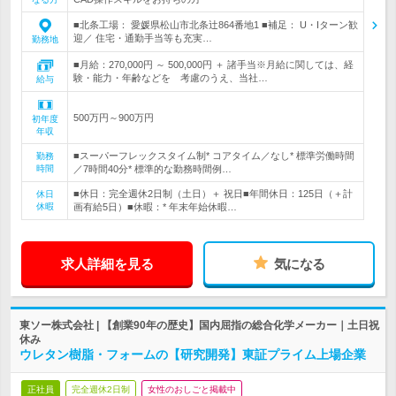
■北条工場： 愛媛県松山市北条辻864番地1 ■補足： U・Iターン歓
迎／ 住宅・通勤手当等も充実…
勤務地
■月給：270,000円 ～ 500,000円 ＋ 諸手当※月給に関しては、経
験・能力・年齢などを 考慮のうえ、当社…
給与
500万円～900万円
初年度
年収
■スーパーフレックスタイム制* コアタイム／なし* 標準労働時間
勤務
時間
／7時間40分* 標準的な勤務時間例…
■休日：完全週休2日制（土日）＋ 祝日■年間休日：125日（＋計
休日
休暇
画有給5日）■休暇：* 年末年始休暇…
求人詳細を見る
気になる
東ソー株式会社 | 【創業90年の歴史】国内屈指の総合化学メーカー｜土日祝
休み
ウレタン樹脂・フォームの【研究開発】東証プライム上場企業
正社員
完全週休2日制
女性のおしごと掲載中