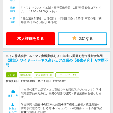
年収
# ＜フレックスタイム制＞標準労働時間 1日7時間30分コアタイ
勤務
時間
ム 11:00～14:30フレキシ…
* 完全週休2日制（土日祝日）* 年間休日数：125日* 有給休暇（初
休日
休暇
年度10日※4か月目より付与）…
求人詳細を見る
気になる
エイム株式会社 | ル・マン参戦実績あり！自社EV開発も行う技術者集団
《愛知》ワイヤーハーネス高シェア企業の【要素研究】★学歴不
問
正社員
学歴不問
完全週休2日制
リモートワーク可
情報更新日：2026/06/19
終了予定日：
2026/10/01
【次世代車両の品質向上に貢献できる探究型ポジション！】同社
製電装部品を対象に、根拠や理論の研究・解析業務をお任せしま
仕事内容
す。
学歴不問 <必須>◆理工系の知識◆既存構造の解析／検証業務を
前向きに進めていける方 ◆ドキュメントや技術レポートの作成経
対象と
験◆指示出しの経験
なる方