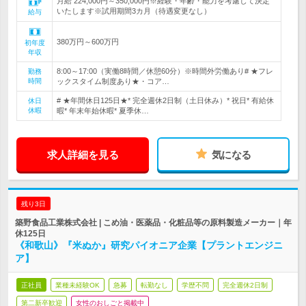
月給 224,000円～350,000円※経験・年齢・能力を考慮して決定
いたします※試用期間3カ月（待遇変更なし）
給与
380万円～600万円
初年度
年収
8:00～17:00（実働8時間／休憩60分）※時間外労働あり# ★フレ
勤務
時間
ックスタイム制度あり★・コア…
# ★年間休日125日★* 完全週休2日制（土日休み）* 祝日* 有給休
休日
休暇
暇* 年末年始休暇* 夏季休…
求人詳細を見る
気になる
残り3日
築野食品工業株式会社 | こめ油・医薬品・化粧品等の原料製造メーカー｜年
休125日
《和歌山》『米ぬか』研究パイオニア企業【プラントエンジニ
ア】
正社員
業種未経験OK
急募
転勤なし
学歴不問
完全週休2日制
第二新卒歓迎
女性のおしごと掲載中