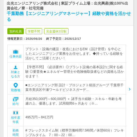
出光エンジニアリング株式会社 | 東証プライム上場：出光興産(株)100%出
資会社／寮・社宅完備
千葉勤務【エンジニアリングマネージャー】経験や資格を活かせ
る
契約社員
学歴不問
完全週休2日制
情報更新日：2026/06/26
終了予定日：
2026/12/17
プラント・設備の建設・改造におけるEM（設計管理）を中心と
したエンジニアリング業務をお任せします。◆持っている経験を
仕事内容
活かしてご活躍ください！
【学歴不問】《必須要件》◎プラント設備の基本設計に関する経
験 ◎要普免★エネルギー管理士や危険物取扱者などの資格も活か
対象と
せます！
なる方
■エンジニアリング部 設計・プロジェクト統括グループ 千葉県千
葉市美浜区中瀬ワールドビジネスガーデ…
勤務地
月給350,000円～600,000円 ＋ 諸手当※経験・スキル・年齢を考
慮の上、優遇します。試用期間6ヶ月あり（※…
給与
495万円～841万円
初年度
年収
# フレックスタイム制（標準労働時間7.5時間／休憩60分）フレキ
勤務
時間
シブルタイム 7：00～22：00…