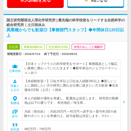
国立研究開発法人理化学研究所 | 最先端の科学技術をリードする自然科学の
総合研究所｜土日祝休み
異業種からでも歓迎◎【事務部門スタッフ】◆年間休日120日以
上
正社員
業種未経験OK
完全週休2日制
女性のおしごと掲載中
情報更新日：2026/07/14
終了予定日：
2026/08/31
【日本トップクラスの科学研究をサポート】事務職員として幅広
い業務に携わっていただきます！◆数年単位のジョブローテーシ
仕事内容
ョンあり
【未経験歓迎！】◎短大卒以上◎社会人経験3年以上 ◆新しいこ
とに挑戦したい方や研究に携わる仕事に就きたい方大歓迎 ◆完全
対象と
週休2日制（土日）＋祝休
なる方
本人の経験や適性を考慮し、配属先は決定します。 研究所の勤務
地は以下の通りです。 和光地区／埼玉県…
勤務地
月給（初任給）：月給29万円～45万円＋諸手当＋賞与年2回※経
験やポジションを考慮の上、給与金額は決定します。※2ヶ…
給与
482万円～749万円
初年度