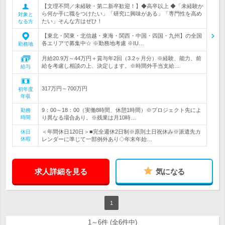
【文理不問／未経験・第二新卒歓迎！】◆高卒以上 ◆「未経験か
ら何か手に職をつけたい」「研究に興味がある」「専門性を高め
対象と
たい」そんな方はぜひ！
なる方
【東北・関東・北信越・東海・関西・中国・四国・九州】の全国
各エリアで募集中☆ ※勤務地考慮 ※IU…
勤務地
月給20.9万～44万円＋賞与年2回（3.2ヶ月分）※経験、能力、前
給を考慮し相談の上、決定します。※時間外手当支給…
給与
317万円～700万円
初年度
年収
9：00～18：00（実働8時間、休憩1時間）※プロジェクト先によ
勤務
時間
り異なる場合あり。※残業は月10時…
＜年間休日120日＞■完全週休2日制※原則土日祝休み※派遣先カ
休日
休暇
レンダーに準じて一部例外あり◇年末年始…
求人詳細を見る
気になる
1
1～6件 (全6件中)