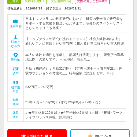
正社員
業種未経験OK
完全週休2日制
女性のおしごと掲載中
情報更新日：2026/07/14
終了予定日：
2026/08/31
日本トップクラスの科学研究において、研究の安全面で研究者を
サポートする業務を担当いただきます。各分野のスペシャリスト
仕事内容
としてキャリアも充実！
【トップクラスの研究に携わるチャンス】社会人経験3年以上｜
対象と
新しいことに挑戦したい方/研究に携わる仕事に就きたい方大歓迎
なる方
本人の経験や適性を考慮し、配属先は決定します。 研究所の勤務
地は以下の通りです。 和光地区／埼玉県…
勤務地
月給（初任給）：月給32万円～45万円＋諸手当＋賞与年2回※経
験やポジションを考慮の上、給与金額は決定します。※2ヶ…
給与
532万円～749万円
初年度
年収
勤務
* 9時00分～17時20分（休憩12時00分～12時50分）
時間
# ★年間休日120日以上★* 完全週休2日制（土日）* 祝日* ワーク
休日
休暇
ライフバランス休暇（採用月に…
求人詳細を見る
気になる