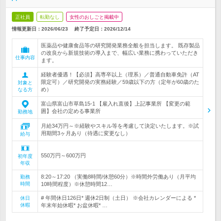
正社員
転勤なし
女性のおしごと掲載中
情報更新日：2026/06/23
終了予定日：
2026/12/14
医薬品や健康食品等の研究開発業務全般を担当します。 既存製品
の改良から新規技術の導入まで、幅広い業務に携わっていただき
仕事内容
ます。
経験者優遇！【必須】高専卒以上（理系）／普通自動車免許（AT
限定可）／研究開発の実務経験／59歳以下の方（定年が60歳のた
対象と
め）
なる方
富山県富山市草島15-1 【雇入れ直後】上記事業所 【変更の範
囲】会社の定める事業所
勤務地
月給34万円～※経験やスキル等を考慮して決定いたします。※試
用期間3ヶ月あり（待遇に変更なし）
給与
550万円～600万円
初年度
年収
8:20～17:20 （実働8時間/休憩60分）※時間外労働あり（月平均
勤務
時間
10時間程度）※休憩時間12…
# 年間休日126日* 週休2日制（土日） ※会社カレンダーによる *
休日
休暇
年末年始休暇* お盆休暇* …