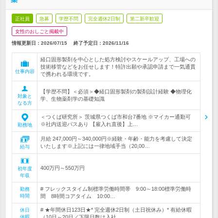
正社員
急募
学歴不問
完全週休2日制
第二新卒歓迎
女性のおしごと掲載中
情報更新日：2026/07/15
終了予定日：
2026/11/16
経口固形製剤を中心とした処方検討やスケールアップ、工場への
技術移管などをお任せします！特許出願や承認申請まで一気通貫
仕事内容
で携われる環境です。
【学歴不問】＜必須＞◆経口固形製剤の製剤設計経験 ◆物理化
対象と
学、生物薬剤学の基礎知識
なる方
＜つくば研究所＞ 茨城県つくば市和台7番地 ※マイカー通勤可
※社内送迎バスあり 【雇入れ直後】上…
勤務地
月給 247,000円～340,000円※経験・年齢・能力を考慮して決定
いたします※上記には一律地域手当（20,00…
給与
400万円～550万円
初年度
年収
# フレックスタイム制標準労働時間帯 9:00～18:00標準労働時
勤務
時間
間 8時間コアタイム 10:00…
# ★年間休日123日★* 完全週休2日制（土日祝休み）* 有給休暇
休日
休暇
（10日～20日／下限日数は入社…