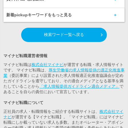
新着pickupキーワードをもっと見る
検索ワード一覧へ戻る
マイナビ転職運営者情報
マイナビ転職は
株式会社マイナビ
が運営する転職・求人情報サイト
です。 マイナビ転職は、
厚生労働省の求人情報提供の適正化推進事
業
（委託事業）により設置された求人情報適正化推進協議会が定め
たガイドラインを遵守しており、その適合メディアとなる基準を満
たしていることから
「求人情報提供ガイドライン適合メディア」
で
あることを自らの責任において宣言しています。
マイナビ転職について
正社員の求人・転職情報をご紹介する転職サイトは、
株式会社マイ
ナビ
が運営する【マイナビ転職】。「マイナビ転職」にはマイナビ
転職にしか載っていない求人も多数。また
オペレーター・アポイン
ター
の転職・求人情報などご希望の転職情報・条件からあなたにあ