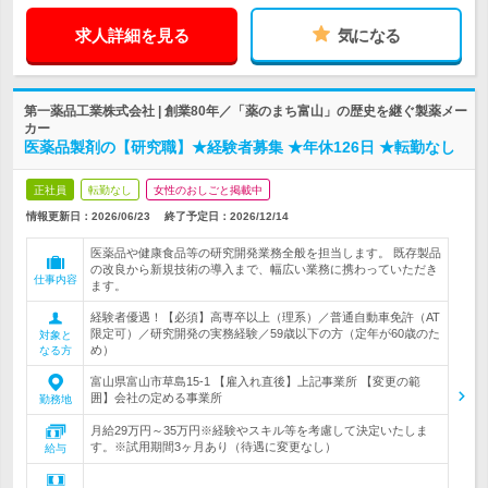
求人詳細を見る
気になる
第一薬品工業株式会社 | 創業80年／「薬のまち富山」の歴史を継ぐ製薬メー
カー
医薬品製剤の【研究職】★経験者募集 ★年休126日 ★転勤なし
正社員
転勤なし
女性のおしごと掲載中
情報更新日：2026/06/23
終了予定日：
2026/12/14
医薬品や健康食品等の研究開発業務全般を担当します。 既存製品
の改良から新規技術の導入まで、幅広い業務に携わっていただき
仕事内容
ます。
経験者優遇！【必須】高専卒以上（理系）／普通自動車免許（AT
限定可）／研究開発の実務経験／59歳以下の方（定年が60歳のた
対象と
め）
なる方
富山県富山市草島15-1 【雇入れ直後】上記事業所 【変更の範
囲】会社の定める事業所
勤務地
月給29万円～35万円※経験やスキル等を考慮して決定いたしま
す。※試用期間3ヶ月あり（待遇に変更なし）
給与