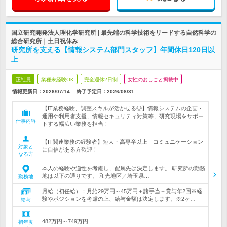
国立研究開発法人理化学研究所 | 最先端の科学技術をリードする自然科学の
総合研究所｜土日祝休み
研究所を支える【情報システム部門スタッフ】年間休日120日以
上
正社員
業種未経験OK
完全週休2日制
女性のおしごと掲載中
情報更新日：2026/07/14
終了予定日：
2026/08/31
【IT業務経験、調整スキルが活かせる◎】情報システムの企画・
運用や利用者支援、情報セキュリティ対策等、研究現場をサポー
仕事内容
トする幅広い業務を担当！
【IT関連業務の経験者】短大・高専卒以上｜コミュニケーション
対象と
に自信がある方歓迎！
なる方
本人の経験や適性を考慮し、配属先は決定します。 研究所の勤務
地は以下の通りです。 和光地区／埼玉県…
勤務地
月給（初任給）：月給29万円～45万円＋諸手当＋賞与年2回※経
験やポジションを考慮の上、給与金額は決定します。※2ヶ…
給与
482万円～749万円
初年度