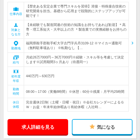
【歴史ある安定企業で専門スキルを習得】溶接・特殊接合技術の
研究開発を担当。基礎から応用まで段階的にステップアップが可
仕事内容
能です！
【未経験でも製造関連の技術の知識をお持ちであれば歓迎】＊高
専・理工系短大・大卒以上の方 ＊製造業での実務経験をお持ちの
対象と
方
なる方
福岡県鞍手郡鞍手町大字古門字兵丹3109-12 ※マイカー通勤可
（無料駐車場あり） ※転勤なし 【…
勤務地
月給26万7000円～36万7000円※経験・スキル等を考慮して決定
します※試用期間3ヶ月あり（待遇同一）
給与
440万円～630万円
初年度
年収
勤務
08:00～17:00（実働8時間）※休憩：60分※残業：月平均25時間
時間
完全週休2日制（土曜・日曜・祝日）※会社カレンダーによるＧ
休日
休暇
Ｗ・お盆・年末年始休暇あり有給休暇（入社時…
求人詳細を見る
気になる