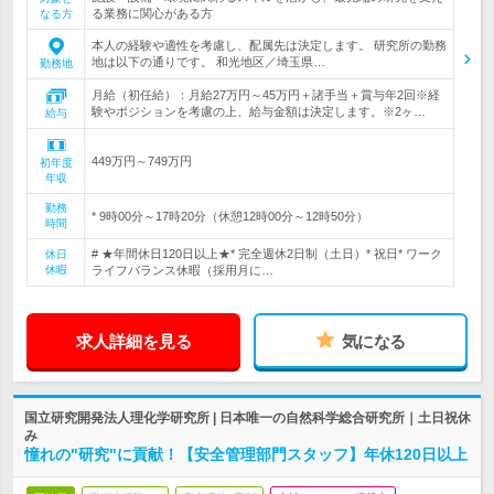
る業務に関心がある方
なる方
本人の経験や適性を考慮し、配属先は決定します。 研究所の勤務
地は以下の通りです。 和光地区／埼玉県…
勤務地
月給（初任給）：月給27万円～45万円＋諸手当＋賞与年2回※経
験やポジションを考慮の上、給与金額は決定します。※2ヶ…
給与
449万円～749万円
初年度
年収
勤務
* 9時00分～17時20分（休憩12時00分～12時50分）
時間
# ★年間休日120日以上★* 完全週休2日制（土日）* 祝日* ワーク
休日
休暇
ライフバランス休暇（採用月に…
求人詳細を見る
気になる
国立研究開発法人理化学研究所 | 日本唯一の自然科学総合研究所｜土日祝休
み
憧れの"研究"に貢献！【安全管理部門スタッフ】年休120日以上