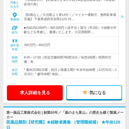
対象と
必須の為）
なる方
【転勤なし／久住駅より車14分！／マイカー通勤可、無料駐車場
完備】 千葉県成田市吉岡1123-23…
勤務地
■月給250,000円～360,000円＋諸手当＋賞与（年2回）※経験や年
齢などを考慮し、優遇いたします。※試用期間…
給与
350万円～450万円
初年度
年収
8:45～17:00（所定労働時間7時間15分／休憩1時間）時間外労
勤務
時間
働：有
* 週休2日制(日曜・祝日＋隔週土曜)* 年末年始休暇（12月31日～1
休日
休暇
月3日）* 慶弔休暇* 有給…
求人詳細を見る
気になる
第一薬品工業株式会社 | 創業80年／「薬のまち富山」の歴史を継ぐ製薬メー
カー
医薬品製剤【研究職】★経験者募集 （管理職候補） ★年休126
日