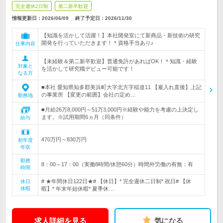
完全週休2日制
第二新卒歓迎
情報更新日：2026/06/09
終了予定日：
2026/11/30
【知識を活かして活躍！】本社開発室にて新商品・新技術の研究
開発を行っていただきます！＊資格手当あり♪
仕事内容
【未経験＆第二新卒歓迎】普通免許があればOK！＊知識・経験
対象と
を活かして研究職デビュー可能です！
なる方
■本社 愛知県知多郡美浜町大字北方字稲道11 【雇入れ直後】上記
の事業所 【変更の範囲】会社の定め…
勤務地
■月給26万8,000円～51万3,000円※経験や能力を考慮の上決定し
ます。※試用期間6ヵ月（同条件）
給与
470万円～830万円
初年度
年収
勤務
8：00～17：00（実働8時間/休憩60分）時間外労働の有無：有
時間
# ★年間休日122日★# 【休日】* 完全週休二日制* 祝日# 【休
休日
休暇
暇】* 年末年始休暇* 夏季休…
求人詳細を見る
気になる