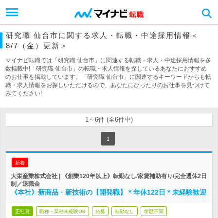
研究職 仙台市に関する求人・転職・中途採用情報＜
8/7（金）更新＞
マイナビ転職では「研究職 仙台市」に関連する転職・求人・中途採用情報を多
数掲載中!「研究職 仙台市」の転職・求人情報を探しているあなたにおすすめ
のお仕事を掲載しています。「研究職 仙台市」に関連するキーワードからも転
職・求人情報をお探しいただけるので、あなたにぴったりのお仕事を見つけて
みてください!
1～6件 (全6件中)
1
新着
大栄産業株式会社 | 《創業120年以上》転勤なし/家賃補助有り/完全週休2日
制／退職金
《本社》新商品・新技術の【開発職】＊年休122日＊未経験歓迎
正社員
職種・業種未経験OK
急募
転勤なし
学歴不問