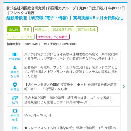
株式会社四国総合研究所 | 四国電力グループ｜完休2日(土日祝)｜年休122日
｜フレックス勤務
経験者歓迎【研究職 (電子・情報) 】賞与実績4.5ヶ月★転勤なし
正社員
急募
転勤なし
完全週休2日制
第二新卒歓迎
リモートワーク可
女性のおしごと掲載中
情報更新日：2026/04/07
終了予定日：
2026/10/05
原子力発電所における保守点検や運用管理の高度化・効率化に関
する研究および実用化に向けての装置開発などをお任せします。
仕事内容
応募条件：発電所、プラント工場等における計装エンジニアとし
ての実務経験／上記プラント向けの装置やシステムの開発に携わ
対象と
った経験
なる方
【UIターン歓迎／WEB面接実施中】 ◆本社 香川県高松市屋島西
町2109-8 …『潟元駅』から車…
勤務地
月給 300,000円～400,000円 + 諸手当※経験、スキルを考慮し、
当社規定により優遇します※試用期間6ヶ月…
給与
550万円～700万円
初年度
年収
◆フレックスタイム制（休憩60分）標準労働時間：1日 7時間40
勤務