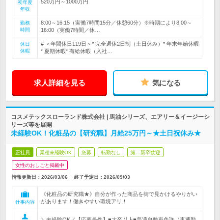
520万円～1000万円
初年度
年収
8:00～16:15（実働7時間15分／休憩60分）※時期により8:00～
勤務
時間
16:00（実働7時間／休…
# ＜年間休日119日＞* 完全週休2日制（土日休み）* 年末年始休暇
休日
休暇
* 夏期休暇* 有給休暇（入社…
求人詳細を見る
気になる
コスメテックスローランド株式会社 | 馬油シリーズ、エアリー＆イージーシ
リーズ等を展開
未経験OK！化粧品の【研究職】月給25万円～★土日祝休み★
正社員
業種未経験OK
急募
転勤なし
第二新卒歓迎
女性のおしごと掲載中
情報更新日：2026/03/06
終了予定日：
2026/09/03
《化粧品の研究職★》自分が作った商品を街で見かけるやりがい
があります！働きやすい環境アリ！
仕事内容
＼未経験OK／【応募条件】■大卒以上■普通自動車免許（車通勤