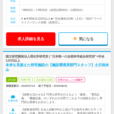
年収
勤務
* 9時00分～17時20分（休憩12時00分～12時50分）
時間
# ★年間休日120日以上★* 完全週休2日制（土日）* 祝日* ワーク
休日
休暇
ライフバランス休暇（採用月に…
求人詳細を見る
気になる
国立研究開発法人理化学研究所 | "日本唯一の自然科学総合研究所"×年休
120日以上
未来を見据えた研究施設の【施設環境系部門スタッフ】土日祝休
み
正社員
学歴不問
完全週休2日制
女性のおしごと掲載中
情報更新日：2026/07/14
終了予定日：
2026/08/31
【経験を活かせる】円滑な研究を行えるよう「建築」「電気設
備」「機械設備」のいずれかの分野でこれまでの経験を活かし専
仕事内容
門的な業務をお任せします。
【経験者採用】社会人経験3年以上/及び下記条件を満たす方｜◎
施設・設備・環境に関わるスキルを活かし、最先端の研究を支え
対象と