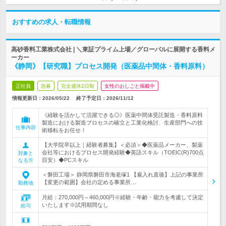
おすすめの求人・転職情報
高砂香料工業株式会社 | ＼東証プライム上場／グローバルに展開する香料メ
ーカー
《静岡》【研究職】プロセス開発（医薬品中間体・香料原料）
正社員
急募
完全週休2日制
女性のおしごと掲載中
情報更新日：2026/05/22
終了予定日：
2026/11/12
《経験を活かして活躍できる◎》医薬中間体受託製造・香料原料
製造における製造プロセスの確立と工業化検討、生産部門への技
仕事内容
術移転をお任せ！
【大学院卒以上｜経験者募集】＜必須＞◆医薬品メーカー、製薬
会社等におけるプロセス開発経験◆英語スキル（TOEIC(R)700点
対象と
目安）◆PCスキル
なる方
＜磐田工場＞ 静岡県磐田市海老塚1 【雇入れ直後】上記の事業所
【変更の範囲】会社の定める事業所…
勤務地
月給：270,000円～460,000円※経験・年齢・能力を考慮して決定
いたします※試用期間なし
給与