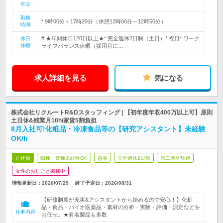
年収
勤務
* 9時00分～17時20分（休憩12時00分～12時50分）
時間
# ★年間休日120日以上★* 完全週休2日制（土日）* 祝日* ワーク
休日
休暇
ライフバランス休暇（採用月に…
求人詳細を見る
気になる
株式会社リクルートR&Dスタッフィング | 【初年度年収400万以上可】原則
土日休&残業月10h/家賃5割負担
8月入社可!化粧品・冷凍食品等の【研究アシスタント】未経験
OK/h
正社員
職種・業種未経験OK
急募
完全週休2日制
第二新卒歓迎
女性のおしごと掲載中
情報更新日：2026/07/29
終了予定日：
2026/08/31
【研修制度が充実&アシスタントから始めるので安心！】化粧
品・食品・バイオ医薬品・素材の分析・実験・評価・測定などを
仕事内容
お任せ。★有名製品も多数