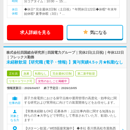
時間
分コアタイム：10:00 ～ 15:…
◆休日* 完全週休2日制（土日祝）* 年間休日122日◆休暇* 年末年
休日
休暇
始休暇* 夏季休暇（3日）* …
求人詳細を見る
気になる
株式会社四国総合研究所 | 四国電力グループ｜完休2日(土日祝)｜年休122日
｜フレックス勤務
未経験歓迎【研究職 (電子・情報) 】賞与実績4.5ヶ月★転勤なし
正社員
急募
転勤なし
完全週休2日制
第二新卒歓迎
リモートワーク可
女性のおしごと掲載中
情報更新日：2026/04/07
終了予定日：
2026/10/05
原子力発電所における保守点検や運用管理の高度化・効率化に関
する研究および実用化に向けての装置開発などをお任せします。
仕事内容
【実務未経験もOK】応募条件：上記仕事内容に関する知識をお
持ちの方★大学などで学問として専攻されていた方、歓迎いたし
対象と
ます！
なる方
【UIターン歓迎／WEB面接実施中】 ◆本社 香川県高松市屋島西