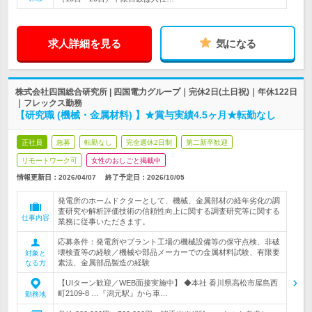
求人詳細を見る
気になる
株式会社四国総合研究所 | 四国電力グループ｜完休2日(土日祝)｜年休122日
｜フレックス勤務
【研究職 (機械・金属材料) 】★賞与実績4.5ヶ月★転勤なし
正社員
急募
転勤なし
完全週休2日制
第二新卒歓迎
リモートワーク可
女性のおしごと掲載中
情報更新日：2026/04/07
終了予定日：
2026/10/05
発電所のホームドクターとして、機械、金属部材の経年劣化の調
査研究や解析評価技術の信頼性向上に関する調査研究等に関する
仕事内容
業務に従事いただきます。
応募条件：発電所やプラント工場の機械設備等の保守点検、非破
壊検査等の経験／機械や部品メーカーでの金属材料試験、有限要
対象と
素法、金属部品製造の経験
なる方
【UIターン歓迎／WEB面接実施中】 ◆本社 香川県高松市屋島西
町2109-8 …『潟元駅』から車…
勤務地