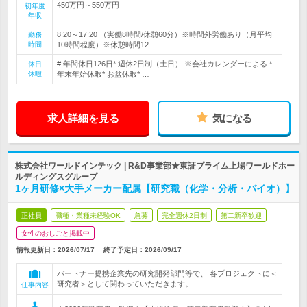
450万円～550万円
初年度
年収
8:20～17:20 （実働8時間/休憩60分）※時間外労働あり（月平均
勤務
時間
10時間程度）※休憩時間12…
# 年間休日126日* 週休2日制（土日） ※会社カレンダーによる *
休日
休暇
年末年始休暇* お盆休暇* …
求人詳細を見る
気になる
株式会社ワールドインテック | R&D事業部★東証プライム上場ワールドホー
ルディングスグループ
1ヶ月研修×大手メーカー配属【研究職（化学・分析・バイオ）】
正社員
職種・業種未経験OK
急募
完全週休2日制
第二新卒歓迎
女性のおしごと掲載中
情報更新日：2026/07/17
終了予定日：
2026/09/17
パートナー提携企業先の研究開発部門等で、 各プロジェクトに＜
研究者＞として関わっていただきます。
仕事内容