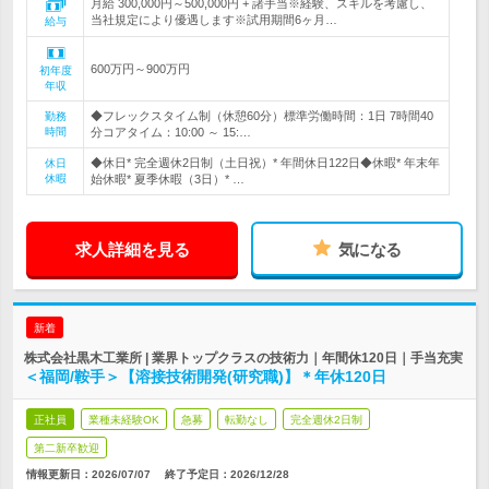
月給 300,000円～500,000円 + 諸手当※経験、スキルを考慮し、
当社規定により優遇します※試用期間6ヶ月…
給与
600万円～900万円
初年度
年収
◆フレックスタイム制（休憩60分）標準労働時間：1日 7時間40
勤務
時間
分コアタイム：10:00 ～ 15:…
◆休日* 完全週休2日制（土日祝）* 年間休日122日◆休暇* 年末年
休日
休暇
始休暇* 夏季休暇（3日）* …
求人詳細を見る
気になる
新着
株式会社黒木工業所 | 業界トップクラスの技術力｜年間休120日｜手当充実
＜福岡/鞍手＞【溶接技術開発(研究職)】＊年休120日
正社員
業種未経験OK
急募
転勤なし
完全週休2日制
第二新卒歓迎
情報更新日：2026/07/07
終了予定日：
2026/12/28