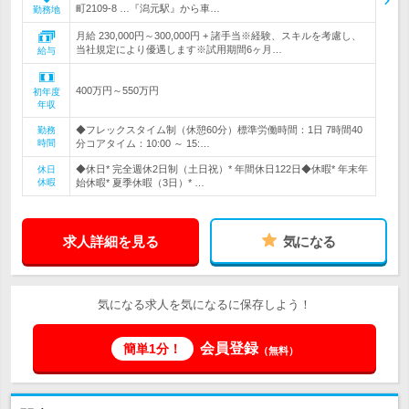
町2109-8 …『潟元駅』から車…
勤務地
月給 230,000円～300,000円 + 諸手当※経験、スキルを考慮し、
当社規定により優遇します※試用期間6ヶ月…
給与
400万円～550万円
初年度
年収
◆フレックスタイム制（休憩60分）標準労働時間：1日 7時間40
勤務
時間
分コアタイム：10:00 ～ 15:…
◆休日* 完全週休2日制（土日祝）* 年間休日122日◆休暇* 年末年
休日
休暇
始休暇* 夏季休暇（3日）* …
求人詳細を見る
気になる
気になる求人を気になるに保存しよう！
会員登録
簡単1分！
（無料）