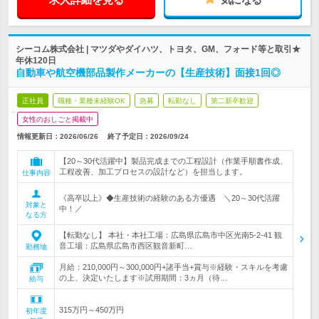
シーコム株式会社 | マツダやダイハツ、トヨタ、GM、フォード等と取引★
年休120日
自動車や航空機部品製作メーカーの【生産技術】面接1回◎
正社員
職種・業種未経験OK
急募
転勤なし
第二新卒歓迎
女性のおしごと掲載中
情報更新日：2026/06/26
終了予定日：
2026/09/24
【20～30代活躍中】製品完成までの工程設計（作業手順書作成、
工程改善、加工プロセスの設計など）を担当します。
仕事内容
《高卒以上》◆生産技術の経験のある方優遇 ＼20～30代活躍
対象と
中！／
なる方
【転勤なし】 本社・本社工場：広島県広島市中区光南5-2-41 観
音工場：広島県広島市西区観音新町…
勤務地
月給：210,000円～300,000円+諸手当+賞与※経験・スキルを考慮
の上、決定いたします※試用期間：3ヵ月（待…
給与
315万円～450万円
初年度