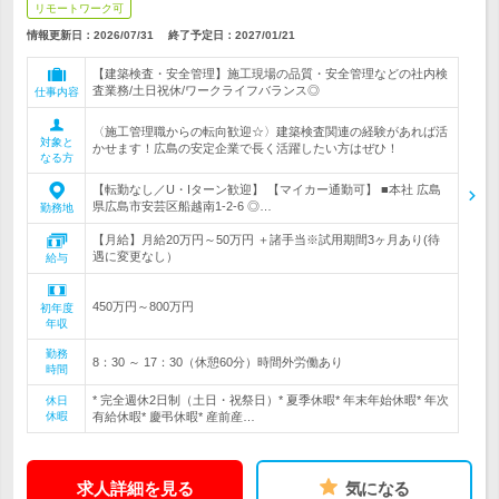
リモートワーク可
情報更新日：2026/07/31
終了予定日：
2027/01/21
【建築検査・安全管理】施工現場の品質・安全管理などの社内検
査業務/土日祝休/ワークライフバランス◎
仕事内容
〈施工管理職からの転向歓迎☆〉建築検査関連の経験があれば活
対象と
かせます！広島の安定企業で長く活躍したい方はぜひ！
なる方
【転勤なし／U・Iターン歓迎】 【マイカー通勤可】 ■本社 広島
県広島市安芸区船越南1-2-6 ◎…
勤務地
【月給】月給20万円～50万円 ＋諸手当※試用期間3ヶ月あり(待
遇に変更なし）
給与
450万円～800万円
初年度
年収
勤務
8：30 ～ 17：30（休憩60分）時間外労働あり
時間
* 完全週休2日制（土日・祝祭日）* 夏季休暇* 年末年始休暇* 年次
休日
休暇
有給休暇* 慶弔休暇* 産前産…
求人詳細を見る
気になる