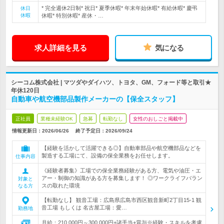
* 完全週休2日制* 祝日* 夏季休暇* 年末年始休暇* 有給休暇* 慶弔
休日
休暇
休暇* 特別休暇* 産休・…
求人詳細を見る
気になる
シーコム株式会社 | マツダやダイハツ、トヨタ、GM、フォード等と取引★
年休120日
自動車や航空機部品製作メーカーの【保全スタッフ】
正社員
業種未経験OK
急募
転勤なし
女性のおしごと掲載中
情報更新日：2026/06/26
終了予定日：
2026/09/24
【経験を活かして活躍できる◎】自動車部品や航空機部品などを
製造する工場にて、設備の保全業務をお任せします。
仕事内容
《経験者募集》工場での保全業務経験がある方、電気や油圧・エ
アー・制御の知識がある方を募集します！ ◎ワークライフバラン
対象と
スの取れた環境
なる方
【転勤なし】 観音工場：広島県広島市西区観音新町2丁目15-1 観
音工場 もしくは 名古屋工場：愛…
勤務地
月給：210,000円～300,000円+諸手当+賞与※経験・スキルを考慮