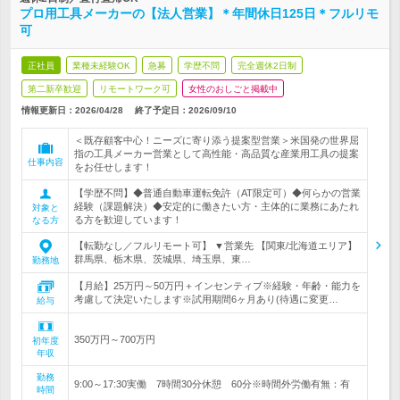
プロ用工具メーカーの【法人営業】＊年間休日125日＊フルリモ
可
正社員
業種未経験OK
急募
学歴不問
完全週休2日制
第二新卒歓迎
リモートワーク可
女性のおしごと掲載中
情報更新日：2026/04/28
終了予定日：
2026/09/10
＜既存顧客中心！ニーズに寄り添う提案型営業＞米国発の世界屈
指の工具メーカー営業として高性能・高品質な産業用工具の提案
仕事内容
をお任せします！
【学歴不問】◆普通自動車運転免許（AT限定可）◆何らかの営業
経験（課題解決）◆安定的に働きたい方・主体的に業務にあたれ
対象と
る方を歓迎しています！
なる方
【転勤なし／フルリモート可】 ▼営業先 【関東/北海道エリア】
群馬県、栃木県、茨城県、埼玉県、東…
勤務地
【月給】25万円～50万円＋インセンティブ※経験・年齢・能力を
考慮して決定いたします※試用期間6ヶ月あり(待遇に変更…
給与
350万円～700万円
初年度
年収
勤務
9:00～17:30実働 7時間30分休憩 60分※時間外労働有無：有
時間