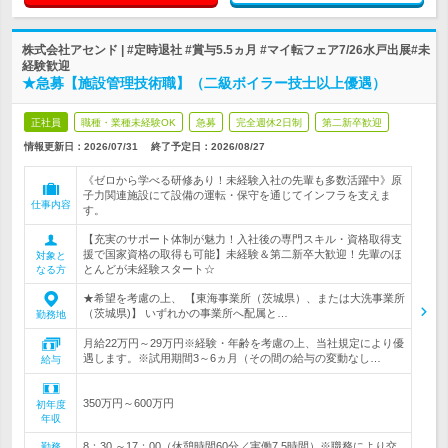
株式会社アセンド | #定時退社 #賞与5.5ヵ月 #マイ転フェア7/26水戸出展#未
経験歓迎
★急募【施設管理技術職】（二級ボイラー技士以上優遇）
正社員
職種・業種未経験OK
急募
完全週休2日制
第二新卒歓迎
情報更新日：2026/07/31
終了予定日：
2026/08/27
《ゼロから学べる研修あり！未経験入社の先輩も多数活躍中》原
子力関連施設にて設備の運転・保守を通じてインフラを支えま
仕事内容
す。
【充実のサポート体制が魅力！入社後の専門スキル・資格取得支
援で国家資格の取得も可能】未経験＆第二新卒大歓迎！先輩のほ
対象と
とんどが未経験スタート☆
なる方
★希望を考慮の上、 【東海事業所（茨城県）、または大洗事業所
（茨城県)】 いずれかの事業所へ配属と…
勤務地
月給22万円～29万円※経験・年齢を考慮の上、当社規定により優
遇します。※試用期間3～6ヵ月（その間の給与の変動なし…
給与
350万円～600万円
初年度
年収
8：30 ～17：00（休憩時間60分／実働7.5時間）※職務により交
勤務