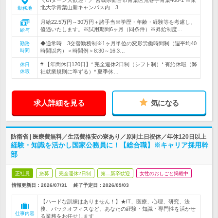
＼UIターン大歓迎！／ 宮城県仙台市青葉区荒巻字青葉468-1 ※東
北大学青葉山新キャンパス内 3…
勤務地
月給22.5万円～30万円＋諸手当※学歴・年齢・経験等を考慮し、
優遇いたします。※試用期間6ヶ月（同条件）※昇給制度…
給与
◆通常時…3交替勤務制※1ヶ月単位の変形労働時間制（週平均40
勤務
時間
時間以内）＜時間例＞8:30～16:3…
# 【年間休日120日】* 完全週休2日制（シフト制）* 有給休暇（弊
休日
休暇
社就業規則に準ずる）* 夏季休…
求人詳細を見る
気になる
防衛省 | 医療費無料／生活費格安の寮あり／原則土日祝休／年休120日以上
経験・知識を活かし国家公務員に！【総合職】※キャリア採用幹
部
正社員
急募
完全週休2日制
第二新卒歓迎
女性のおしごと掲載中
情報更新日：2026/07/31
終了予定日：
2026/09/03
【ハードな訓練はありません！】★IT、医療、心理、研究、法
務、バックオフィスなど、あなたの経験・知識・専門性を活かせ
仕事内容
る業務をお任せします