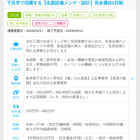
下呂市で活躍する【生産設備メンテ・設計】完全週休2日制
正社員
職種・業種未経験OK
急募
転勤なし
完全週休2日制
第二新卒歓迎
女性のおしごと掲載中
情報更新日：2026/03/17
終了予定日：
2026/09/14
自社工場の生産ラインが常に安定稼働するための、生産設備のメ
ンテナンスや管理、新規設備の導入・改善設計など、生産技術に
仕事内容
関わる業務をお任せします
未経験・第二新卒歓迎！＜必須＞機械や電気の基礎知識をお持ち
の方（実務経験不問）。モノづくりや機械いじりが好きな方を歓
対象と
迎します！
なる方
岐阜県下呂市少ヶ野423 【雇い入れ直後】上記事業所 【変更の範
囲】会社の定める各事業所
勤務地
月給：230,000円～300,000円※経験、能力を考慮のうえ決定しま
す※試用期間：2ヶ月（条件の変更なし）
給与
370万円～480万円
初年度
年収
8:00～17:00 （所定労働時間：8時間／休憩60分）※時間外労働：
勤務
時間
有※月平均残業時間：10時間…
【年間休日127日】・完全週休2日制（土日）・祝日・有給休暇
休日