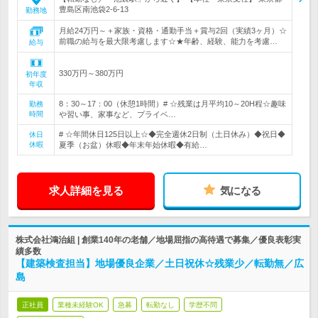
豊島区南池袋2-6-13
勤務地
月給24万円～＋家族・資格・通勤手当＋賞与2回（実績3ヶ月）☆
前職の給与を最大限考慮します☆★年齢、経験、能力を考慮…
給与
330万円～380万円
初年度
年収
8：30～17：00（休憩1時間）# ☆残業は月平均10～20H程☆趣味
勤務
時間
や習い事、家事など、プライベ…
# ☆年間休日125日以上☆◆完全週休2日制（土日休み）◆祝日◆
休日
休暇
夏季（お盆）休暇◆年末年始休暇◆有給…
求人詳細を見る
気になる
株式会社鴻治組 | 創業140年の老舗／地場屈指の高待遇で募集／優良表彰実
績多数
【建築検査担当】地場優良企業／土日祝休☆残業少／転勤無／広
島
正社員
業種未経験OK
急募
転勤なし
学歴不問