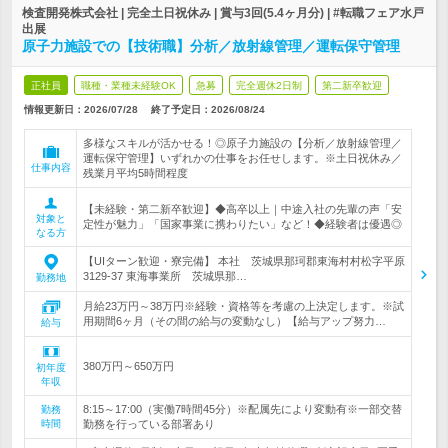
検査開発株式会社 | 完全土日祝休み | 賞与3回(5.4ヶ月分) | #転職フェア水戸
出展
原子力施設での【技術職】分析／放射線管理／運転保守管理
正社員
職種・業種未経験OK
急募
完全週休2日制
第二新卒歓迎
情報更新日：2026/07/28
終了予定日：
2026/08/24
多様なスキルが活かせる！◎原子力施設の【分析／放射線管理／
運転保守管理】いずれかの仕事をお任せします。※土日祝休み／
仕事内容
残業月平均5時間程度
【未経験・第二新卒歓迎】◆高卒以上｜中途入社の先輩の声「安
対象と
定性が魅力」「国家事業に携わりたい」など！◆経験者は優遇◎
なる方
【UIターン歓迎・寮完備】 本社 茨城県那珂郡東海村村松字平原
3129-37 東海事業所 茨城県那…
勤務地
月給23万円～38万円※経験・資格等を考慮の上決定します。※試
用期間6ヶ月（その間の給与の変動なし）【給与アップ努力…
給与
380万円～650万円
初年度
年収
8:15～17:00（実働7時間45分）※配属先により変動有※一部交替
勤務
時間
勤務を行っている部署あり