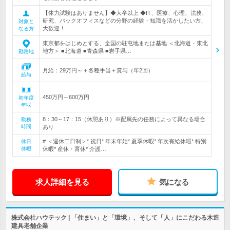
【体力試験はありません】◆大卒以上 ◆IT、医療、心理、法務、
研究、バックオフィスなどの分野の経験・知識を活かしたい方、
対象と
大歓迎！
なる方
東京都をはじめとする、全国の駐屯地または基地 ＜北海道・東北
地方＞ ■北海道 ■青森県 ■岩手県…
勤務地
月給：29万円～＋各種手当＋賞与（年2回）
給与
450万円～600万円
初年度
年収
8：30～17：15（休憩あり）※配属先の任務によって異なる場合
勤務
時間
あり
# ＜週休二日制＞* 祝日* 年末年始* 夏季休暇* 年次有給休暇* 特別
休日
休暇
休暇* 産休・育休* 介護…
求人詳細を見る
気になる
株式会社ハウテック | 「住まい」と「環境」、そして「人」にこだわる木造
建具老舗企業