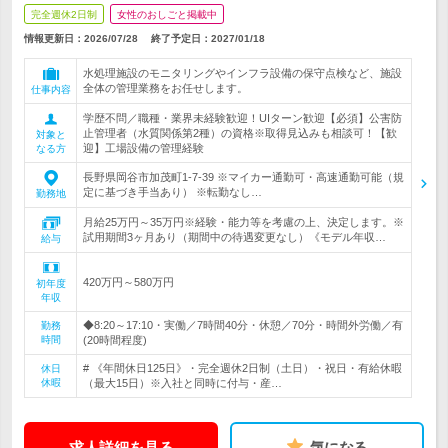
完全週休2日制
女性のおしごと掲載中
情報更新日：2026/07/28
終了予定日：
2027/01/18
水処理施設のモニタリングやインフラ設備の保守点検など、施設
全体の管理業務をお任せします。
仕事内容
学歴不問／職種・業界未経験歓迎！UIターン歓迎【必須】公害防
止管理者（水質関係第2種）の資格※取得見込みも相談可！【歓
対象と
迎】工場設備の管理経験
なる方
長野県岡谷市加茂町1-7-39 ※マイカー通勤可・高速通勤可能（規
定に基づき手当あり） ※転勤なし…
勤務地
月給25万円～35万円※経験・能力等を考慮の上、決定します。※
試用期間3ヶ月あり（期間中の待遇変更なし）《モデル年収…
給与
420万円～580万円
初年度
年収
◆8:20～17:10・実働／7時間40分・休憩／70分・時間外労働／有
勤務
時間
(20時間程度)
# 《年間休日125日》・完全週休2日制（土日）・祝日・有給休暇
休日
休暇
（最大15日）※入社と同時に付与・産…
求人詳細を見る
気になる