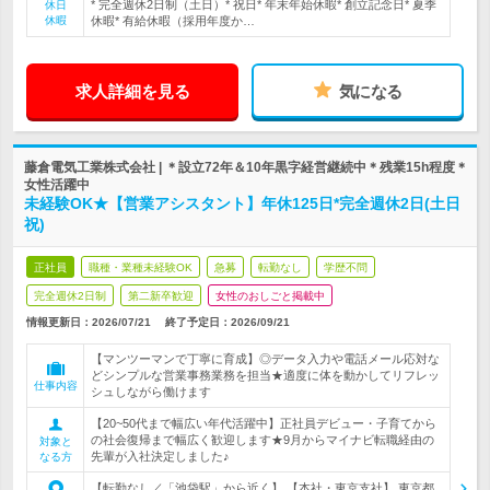
* 完全週休2日制（土日）* 祝日* 年末年始休暇* 創立記念日* 夏季
休日
休暇
休暇* 有給休暇（採用年度か…
求人詳細を見る
気になる
藤倉電気工業株式会社 | ＊設立72年＆10年黒字経営継続中＊残業15h程度＊
女性活躍中
未経験OK★【営業アシスタント】年休125日*完全週休2日(土日
祝)
正社員
職種・業種未経験OK
急募
転勤なし
学歴不問
完全週休2日制
第二新卒歓迎
女性のおしごと掲載中
情報更新日：2026/07/21
終了予定日：
2026/09/21
【マンツーマンで丁寧に育成】◎データ入力や電話メール応対な
どシンプルな営業事務業務を担当★適度に体を動かしてリフレッ
仕事内容
シュしながら働けます
【20~50代まで幅広い年代活躍中】正社員デビュー・子育てから
の社会復帰まで幅広く歓迎します★9月からマイナビ転職経由の
対象と
先輩が入社決定しました♪
なる方
【転勤なし／「池袋駅」から近く】 【本社・東京支社】 東京都