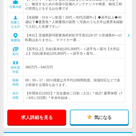
に、輸送するための容器や設備のメンテナンスや検査、輸送工程
仕事内容
の管理などをするお仕事です
【未経験・UIターン歓迎！20代～30代活躍中♪】◆高卒以上◆40
歳以下◆要普免＊人柄重視の採用 ＼写真のうち大半は業界未経験
対象と
で入社した先輩です♪／
なる方
【本社】茨城県那珂郡東海村村松字平原3129-37 ※茨城県外への
転勤はありません。 ※マイカー通…
勤務地
【高卒以上】月給(基本給)201,900円～＋諸手当＋賞与【大卒以
上】月給(基本給)225,800円～＋諸手当＋賞与…
給与
380万円～540万円
初年度
年収
08：30～17：00※残業は月平均12時間程度。現場対応などで多
勤務
時間
少前後する場合もあります。
【年間休日129日】* 完全週休二日制（土日）* 祝日* 夏季休暇（7
休日
休暇
～9月に5日間）* 年末年始休…
求人詳細を見る
気になる