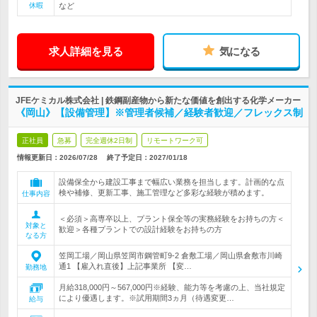
休暇
など
求人詳細を見る
気になる
JFEケミカル株式会社 | 鉄鋼副産物から新たな価値を創出する化学メーカー
《岡山》【設備管理】※管理者候補／経験者歓迎／フレックス制
正社員
急募
完全週休2日制
リモートワーク可
情報更新日：2026/07/28
終了予定日：
2027/01/18
設備保全から建設工事まで幅広い業務を担当します。計画的な点
検や補修、更新工事、施工管理など多彩な経験が積めます。
仕事内容
＜必須＞高専卒以上、プラント保全等の実務経験をお持ちの方＜
対象と
歓迎＞各種プラントでの設計経験をお持ちの方
なる方
笠岡工場／岡山県笠岡市鋼管町9-2 倉敷工場／岡山県倉敷市川崎
通1 【雇入れ直後】上記事業所 【変…
勤務地
月給318,000円～567,000円※経験、能力等を考慮の上、当社規定
により優遇します。※試用期間3ヵ月（待遇変更…
給与