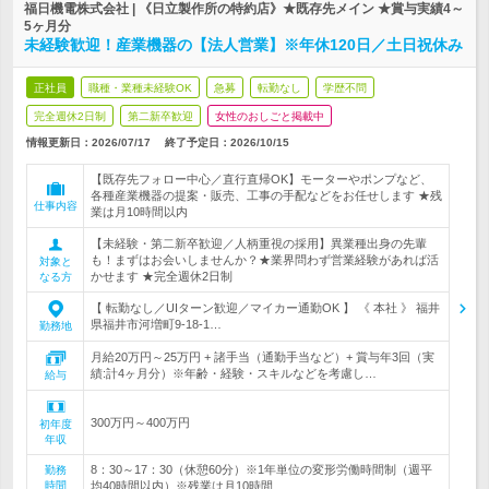
福日機電株式会社 | 《日立製作所の特約店》★既存先メイン ★賞与実績4～
5ヶ月分
未経験歓迎！産業機器の【法人営業】※年休120日／土日祝休み
正社員
職種・業種未経験OK
急募
転勤なし
学歴不問
完全週休2日制
第二新卒歓迎
女性のおしごと掲載中
情報更新日：2026/07/17
終了予定日：
2026/10/15
【既存先フォロー中心／直行直帰OK】モーターやポンプなど、
各種産業機器の提案・販売、工事の手配などをお任せします ★残
仕事内容
業は月10時間以内
【未経験・第二新卒歓迎／人柄重視の採用】異業種出身の先輩
も！まずはお会いしませんか？★業界問わず営業経験があれば活
対象と
かせます ★完全週休2日制
なる方
【 転勤なし／UIターン歓迎／マイカー通勤OK 】 《 本社 》 福井
県福井市河増町9-18-1…
勤務地
月給20万円～25万円 + 諸手当（通勤手当など）+ 賞与年3回（実
績:計4ヶ月分）※年齢・経験・スキルなどを考慮し…
給与
300万円～400万円
初年度
年収
8：30～17：30（休憩60分）※1年単位の変形労働時間制（週平
勤務
時間
均40時間以内）※残業は月10時間…