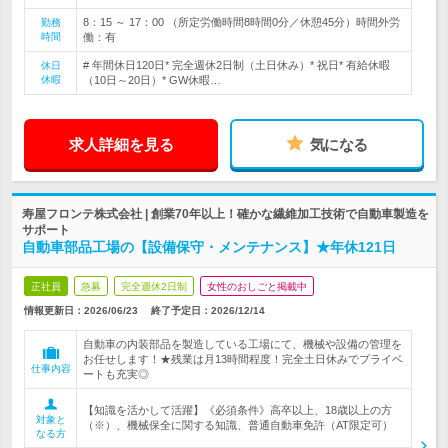
8：15 ～ 17：00 （所定労働時間8時間0分／休憩45分）時間外労
勤務
時間
働：有
# 年間休日120日* 完全週休2日制（土日休み）* 祝日* 有給休暇
休日
休暇
（10日～20日）* GW休暇…
求人詳細を見る
気になる
寿屋フロンテ株式会社 | 創業70年以上！確かな繊維加工技術で自動車製造を
サポート
自動車部品工場の【設備保守・メンテナンス】★年休121日
正社員
急募
完全週休2日制
女性のおしごと掲載中
情報更新日：2026/06/23
終了予定日：
2026/12/14
自動車の内装部品を製造している工場にて、機械や設備の管理を
お任せします！★残業は月13時間程度！完全土日休みでプライベ
仕事内容
ートも充実◎
【知識を活かして活躍】《必須条件》高卒以上、18歳以上の方
対象と
（※）、機械保全に関する知識、普通自動車免許（AT限定可）
なる方