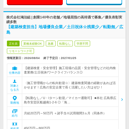
株式会社鴻治組 | 創業140年の老舗／地場屈指の高待遇で募集／優良表彰実
績多数
【建築検査担当】地場優良企業／土日祝休☆残業少／転勤無／広
島
正社員
業種未経験OK
急募
転勤なし
学歴不問
リモートワーク可
情報更新日：2026/08/04
終了予定日：
2027/01/25
【建築検査・安全管理】施工現場の品質・安全管理などの社内検
査業務/土日祝休/ワークライフバランス◎
仕事内容
〈施工管理職からの転向歓迎☆〉建築検査関連の経験があれば活
対象と
かせます！広島の安定企業で長く活躍したい方はぜひ！
なる方
【転勤なし／U・Iターン歓迎／マイカー通勤可】 ■本社 広島県広
島市安芸区船越南1-2-6 ◎「海…
勤務地
月給20万円～50万円 ＋諸手当※試用期間3ヵ月（同条件）
給与
450万円～800万円
初年度