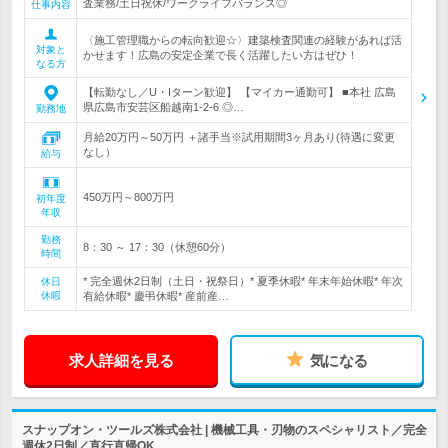
査業務/土日祝休/ワークライフバランス◎
仕事内容
〈施工管理職からの転向歓迎☆〉建築検査関連の経験があれば活
対象と
かせます！広島の安定企業で長く活躍したい方はぜひ！
なる方
【転勤なし／U・Iターン歓迎】 【マイカー通勤可】 ■本社 広島
県広島市安芸区船越南1-2-6 ◎…
勤務地
月給20万円～50万円 ＋諸手当※試用期間3ヶ月あり(待遇に変更
なし）
給与
450万円～800万円
初年度
年収
勤務
8：30 ～ 17：30（休憩60分）
時間
* 完全週休2日制（土日・祝祭日）* 夏季休暇* 年末年始休暇* 年次
休日
休暇
有給休暇* 慶弔休暇* 産前産…
求人詳細を見る
気になる
スナップオン・ツールズ株式会社 | 機械工具・刃物のスペシャリスト／完全
週休2日制／直行直帰OK