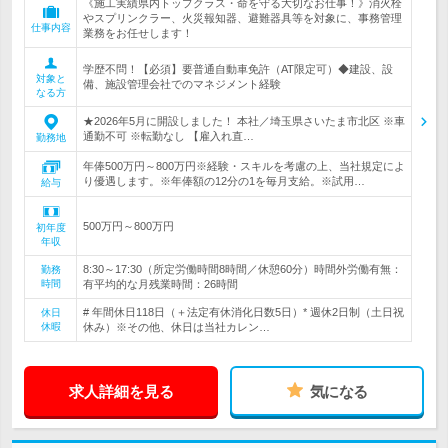
《施工実績県内トップクラス・命を守る大切なお仕事！》消火栓
やスプリンクラー、火災報知器、避難器具等を対象に、事務管理
仕事内容
業務をお任せします！
学歴不問！【必須】要普通自動車免許（AT限定可）◆建設、設
対象と
備、施設管理会社でのマネジメント経験
なる方
★2026年5月に開設しました！ 本社／埼玉県さいたま市北区 ※車
通勤不可 ※転勤なし 【雇入れ直…
勤務地
年俸500万円～800万円※経験・スキルを考慮の上、当社規定によ
り優遇します。※年俸額の12分の1を毎月支給。※試用…
給与
500万円～800万円
初年度
年収
8:30～17:30（所定労働時間8時間／休憩60分）時間外労働有無：
勤務
時間
有平均的な月残業時間：26時間
# 年間休日118日（＋法定有休消化日数5日）* 週休2日制（土日祝
休日
休暇
休み）※その他、休日は当社カレン…
求人詳細を見る
気になる