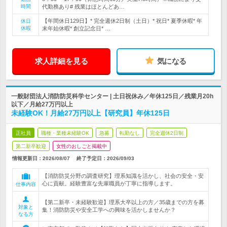
時間
代勤務あり# 残業はほとんどあ…
【年間休日129日】* 完全週休2日制（土日）* 祝日* 夏季休暇* 年
休日
休暇
末年始休暇* 創立記念日* …
求人詳細を見る
気になる
一般財団法人消防防災科学センター | 土日祝休み／年休125日／残業月20h
以下／月給27万円以上
未経験OK！月給27万円以上【研究員】年休125日
正社員
職種・業種未経験OK
急募
転勤なし
完全週休2日制
第二新卒歓迎
女性のおしごと掲載中
情報更新日：2026/08/07
終了予定日：
2026/09/03
【消防防災分野の調査研究】理系知識を活かし、社会の安全・安
心に貢献。経験豊富な先輩職員が丁寧に指導します。
仕事内容
【第二新卒・未経験歓迎】理系大卒以上の方／35歳までの方を募
対象と
集！消防防災や安全工学への興味を活かしませんか？
なる方