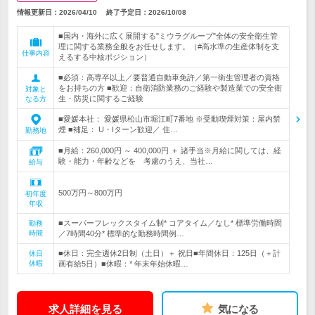
情報更新日：2026/04/10
終了予定日：
2026/10/08
■国内・海外に広く展開する"ミウラグループ"全体の安全衛生管
理に関する業務全般をお任せします。（#高水準の生産体制を支
仕事内容
えるする中核ポジション）
■必須：高専卒以上／要普通自動車免許／第一衛生管理者の資格
をお持ちの方 ■歓迎：自衛消防業務のご経験や製造業での安全衛
対象と
生・防災に関するご経験
なる方
■愛媛本社： 愛媛県松山市堀江町7番地 ※受動喫煙対策：屋内禁
煙 ■補足： U・Iターン歓迎／ 住…
勤務地
■月給：260,000円 ～ 400,000円 ＋ 諸手当※月給に関しては、経
験・能力・年齢などを 考慮のうえ、当社…
給与
500万円～800万円
初年度
年収
■スーパーフレックスタイム制* コアタイム／なし* 標準労働時間
勤務
時間
／7時間40分* 標準的な勤務時間例…
■休日：完全週休2日制（土日）＋ 祝日■年間休日：125日（＋計
休日
休暇
画有給5日）■休暇：* 年末年始休暇…
求人詳細を見る
気になる