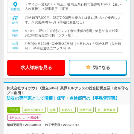
＜マイカー通勤OK＞ 埼玉工場 埼玉県行田市藤原町1-20-1 【雇い
入れ直後】上記事業所 【変更…
勤務地
月給19万7,000円～33万7,000円※能力や経験に基づいて優遇しま
す。※試用期間3ヶ月（待遇に変更なし）
給与
8：00 ～ 翌4：10の間でシフト制※実働8時間／休憩60分※残業
勤務
時間
月13時間程度交代制（シフト制）…
# 年間休日121日* 完全週休2日制（土日休み）* 有給休暇（入社時
休日
休暇
4日 半年経過後にプラス6日を…
求人詳細を見る
気になる
株式会社サイボウ | 《設立60年》業界TOPクラスの総合防災企業！命を守る
プロ集団！
防災の専門家として活躍！保守・点検部門の【事務管理職】
正社員
業種未経験OK
急募
転勤なし
学歴不問
第二新卒歓迎
女性のおしごと掲載中
情報更新日：2026/08/05
終了予定日：
2026/11/12