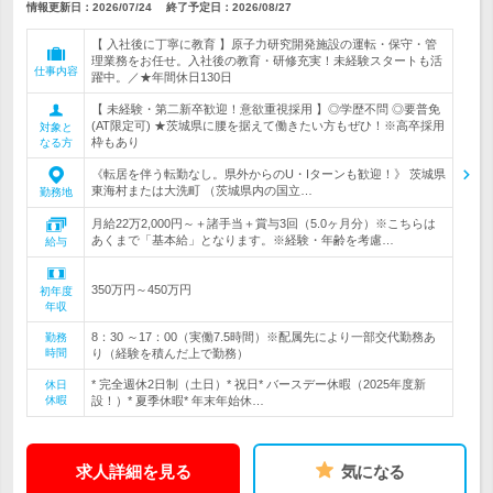
情報更新日：2026/07/24
終了予定日：
2026/08/27
【 入社後に丁寧に教育 】原子力研究開発施設の運転・保守・管
理業務をお任せ。入社後の教育・研修充実！未経験スタートも活
仕事内容
躍中。／★年間休日130日
【 未経験・第二新卒歓迎！意欲重視採用 】◎学歴不問 ◎要普免
(AT限定可) ★茨城県に腰を据えて働きたい方もぜひ！※高卒採用
対象と
枠もあり
なる方
《転居を伴う転勤なし。県外からのU・Iターンも歓迎！》 茨城県
東海村または大洗町 （茨城県内の国立…
勤務地
月給22万2,000円～＋諸手当＋賞与3回（5.0ヶ月分）※こちらは
あくまで「基本給」となります。※経験・年齢を考慮…
給与
350万円～450万円
初年度
年収
8：30 ～17：00（実働7.5時間）※配属先により一部交代勤務あ
勤務
時間
り（経験を積んだ上で勤務）
* 完全週休2日制（土日）* 祝日* バースデー休暇（2025年度新
休日
休暇
設！）* 夏季休暇* 年末年始休…
求人詳細を見る
気になる