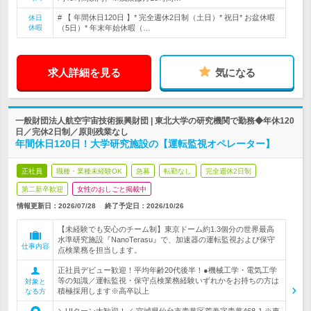
# 【 年間休日120日 】* 完全週休2日制（土日）* 祝日* お盆休暇
休日
休暇
（5日）* 年末年始休暇（…
求人詳細を見る
気になる
一般財団法人航空宇宙技術振興財団 | 東北大学の研究機関で勤務◆年休120
日／完休2日制／原則残業なし
年間休日120日！大学研究施設の【運転監視オペレーター】
正社員
職種・業種未経験OK
急募
転勤なし
完全週休2日制
第二新卒歓迎
女性のおしごと掲載中
情報更新日：2026/07/28
終了予定日：
2026/10/26
【未経験でも安心のチーム制】東京ドーム約1.3個分の世界最高
水準研究施設『NanoTerasu』で、加速器の運転監視および保守
仕事内容
点検業務を担当します。
正社員デビュー歓迎！平均年齢20代後半！●機械工学・電気工学
等の知識／運転監視・保守点検業務経験いずれかをお持ちの方は
対象と
積極採用します※高卒以上
なる方