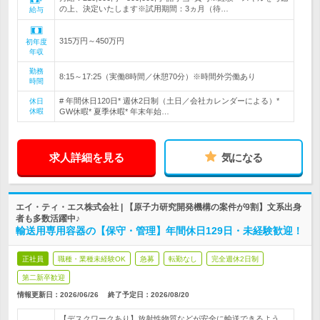
の上、決定いたします※試用期間：3ヵ月（待…
給与
315万円～450万円
初年度
年収
勤務
8:15～17:25（実働8時間／休憩70分）※時間外労働あり
時間
# 年間休日120日* 週休2日制（土日／会社カレンダーによる）*
休日
休暇
GW休暇* 夏季休暇* 年末年始…
求人詳細を見る
気になる
エイ・ティ・エス株式会社 | 【原子力研究開発機構の案件が9割】文系出身
者も多数活躍中♪
輸送用専用容器の【保守・管理】年間休日129日・未経験歓迎！
正社員
職種・業種未経験OK
急募
転勤なし
完全週休2日制
第二新卒歓迎
情報更新日：2026/06/26
終了予定日：
2026/08/20
【デスクワークあり】放射性物質などが安全に輸送できるよう