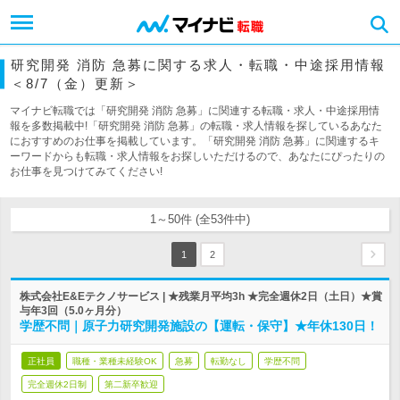
研究開発 消防 急募に関する求人・転職・中途採用情報
＜8/7（金）更新＞
マイナビ転職では「研究開発 消防 急募」に関連する転職・求人・中途採用情
報を多数掲載中!「研究開発 消防 急募」の転職・求人情報を探しているあなた
におすすめのお仕事を掲載しています。「研究開発 消防 急募」に関連するキ
ーワードからも転職・求人情報をお探しいただけるので、あなたにぴったりの
お仕事を見つけてみてください!
1～50件 (全53件中)
1
2
株式会社E&Eテクノサービス | ★残業月平均3h ★完全週休2日（土日）★賞
与年3回（5.0ヶ月分）
学歴不問｜原子力研究開発施設の【運転・保守】★年休130日！
正社員
職種・業種未経験OK
急募
転勤なし
学歴不問
完全週休2日制
第二新卒歓迎