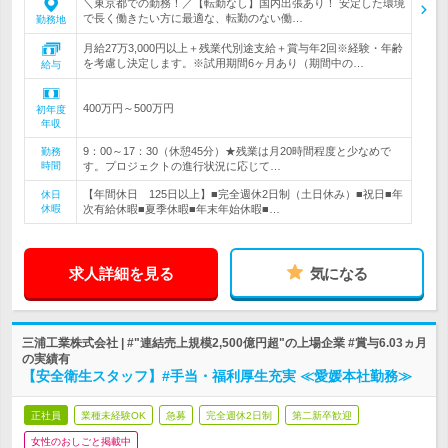
＼東京都での勤務！／【転勤なし】国内出張あり！ 安定した環境
で長く働きたい方に最適な、転勤のない働…
勤務地
月給27万3,000円以上＋残業代別途支給＋賞与年2回※経験・年齢
を考慮し決定します。※試用期間6ヶ月あり（期間中の…
給与
400万円～500万円
初年度
年収
9：00～17：30（休憩45分）★残業は月20時間程度と少なめで
勤務
時間
す。プロジェクトの進行状況に応じて…
【年間休日 125日以上】■完全週休2日制（土日休み）■祝日■年
休日
休暇
次有給休暇■夏季休暇■年末年始休暇■…
求人詳細を見る
気になる
三浦工業株式会社 | #"連結売上規模2,500億円超"の上場企業 #賞与6.03ヵ月
の実績有
【安全衛生スタッフ】#手当・福利厚生充実 ≪愛媛本社勤務≫
正社員
業種未経験OK
急募
完全週休2日制
第二新卒歓迎
女性のおしごと掲載中