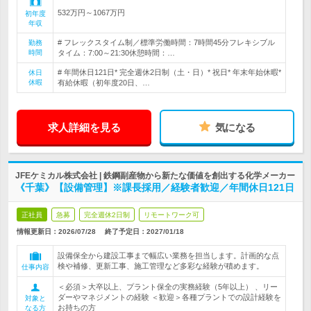
532万円～1067万円
初年度
年収
# フレックスタイム制／標準労働時間：7時間45分フレキシブル
勤務
時間
タイム：7:00～21:30休憩時間：…
# 年間休日121日* 完全週休2日制（土・日）* 祝日* 年末年始休暇*
休日
休暇
有給休暇（初年度20日、…
求人詳細を見る
気になる
JFEケミカル株式会社 | 鉄鋼副産物から新たな価値を創出する化学メーカー
《千葉》【設備管理】※課長採用／経験者歓迎／年間休日121日
正社員
急募
完全週休2日制
リモートワーク可
情報更新日：2026/07/28
終了予定日：
2027/01/18
設備保全から建設工事まで幅広い業務を担当します。計画的な点
検や補修、更新工事、施工管理など多彩な経験が積めます。
仕事内容
＜必須＞大卒以上、プラント保全の実務経験（5年以上） 、リー
ダーやマネジメントの経験 ＜歓迎＞各種プラントでの設計経験を
対象と
お持ちの方
なる方