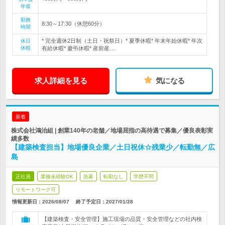
年収
勤務
8:30～17:30（休憩60分）
時間
* 完全週休2日制（土日・祝祭日）* 夏季休暇* 年末年始休暇* 年次
休日
休暇
有給休暇* 慶弔休暇* 産前産…
求人詳細を見る
気になる
新着
株式会社鴻治組 | 創業140年の老舗／地場屈指の高待遇で募集／優良表彰実
績多数
【建築検査担当】地場優良企業／土日祝休☆残業少／転勤無／広
島
正社員
業種未経験OK
急募
転勤なし
学歴不問
リモートワーク可
情報更新日：2026/08/07
終了予定日：
2027/01/28
【建築検査・安全管理】施工現場の品質・安全管理などの社内検