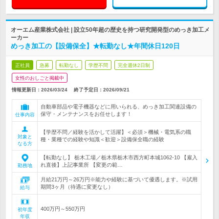
オーエム産業株式会社 | 設立50年超の歴史を持つ研究開発型のめっき加工メ
ーカー
めっき加工の【設備保全】★転勤なし★年間休日120日
正社員
急募
転勤なし
学歴不問
完全週休2日制
女性のおしごと掲載中
情報更新日：2026/03/24
終了予定日：
2026/09/21
自動車部品や電子機器などに用いられる、めっき加工関連設備の
保守・メンテナンスをお任せします！
仕事内容
【学歴不問／経験を活かして活躍】＜必須＞機械・電気系の職
対象と
種・業種での経験や知識＜歓迎＞設備保全職の経験
なる方
【転勤なし】 栃木工場／栃木県栃木市西方町本城1062-10 【雇入
れ直後】上記事業所 【変更の範…
勤務地
月給21万円～26万円※能力や経験に基づいて優遇します。※試用
期間3ヶ月（待遇に変更なし）
給与
400万円～550万円
初年度
年収