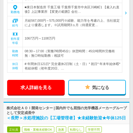
■東日本製造所 千葉工場 千葉県千葉市中央区川崎町1 【雇入れ直
後】上記事業所 【変更の範囲】会社…
勤務地
月給567,000円～575,000円※経験、能力等を考慮の上、当社規定
により優遇します。※試用期間3ヵ月（待遇変更…
給与
1067万円～1108万円
初年度
年収
08:30～17:00（実働7時間45分）休憩時間：45分時間外労働有
勤務
時間
無：無◎時短勤務：相談可
# 年間休日121日* 完全週休2日制（土・日）* 祝日* 年末年始休暇*
休日
休暇
有給休暇（初年度20日、…
求人詳細を見る
気になる
株式会社ＡＯＩ開発センター | 国内外でも屈指の光学機器メーカーグループ
として安定成長中
＜長野＞水処理施設の【工場管理者】★未経験歓迎★年休125日
正社員
職種・業種未経験OK
急募
転勤なし
学歴不問