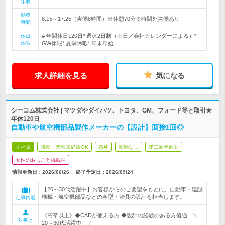
年収
勤務
8:15～17:25（実働8時間）※休憩70分※時間外労働あり
時間
# 年間休日120日* 週休2日制（土日／会社カレンダーによる）*
休日
休暇
GW休暇* 夏季休暇* 年末年始…
求人詳細を見る
気になる
シーコム株式会社 | マツダやダイハツ、トヨタ、GM、フォード等と取引★
年休120日
自動車や航空機部品製作メーカーの【設計】面接1回◎
正社員
職種・業種未経験OK
急募
転勤なし
第二新卒歓迎
女性のおしごと掲載中
情報更新日：2026/06/26
終了予定日：
2026/09/24
【20～30代活躍中】お客様からのご要望をもとに、自動車・建設
機械・航空機部品などの金型・治具の設計を担当します。
仕事内容
《高卒以上》◆CADが使える方 ◆設計の経験のある方優遇 ＼
対象と
20～30代活躍中！／