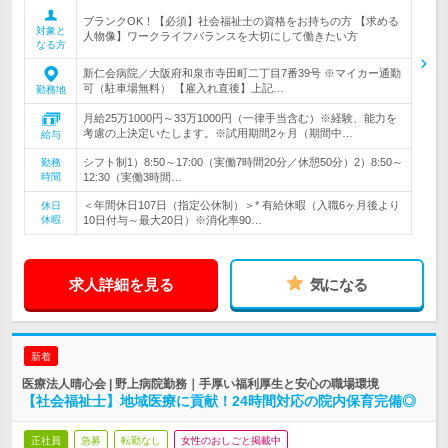
ブランクOK！【必須】社会福祉士の資格をお持ちの方 【求める
対象と
人物像】ワークライフバランスを大切にして働きたい方
なる方
新仁会病院／大阪府和泉市寺田町二丁目7番39号 ※マイカー通勤
可（駐車場無料） 【雇入れ直後】上記…
勤務地
月給25万1000円～33万1000円（一律手当含む）※経験、能力を
考慮の上決定いたします。※試用期間2ヶ月（期間中…
給与
シフト制1）8:50～17:00（実働7時間20分／休憩50分）2）8:50～
勤務
時間
12:30（実働3時間…
＜年間休日107日（指定公休制）＞* 有給休暇（入職6ヶ月後より
休日
休暇
10日付与～最大20日）※消化率90…
求人詳細を見る
気になる
新着
医療法人晴心会 | 野上病院勤務｜手厚い福利厚生と安心の職場環境
【社会福祉士】地域医療に貢献！24時間対応の院内保育完備◎
正社員
急募
転勤なし
女性のおしごと掲載中