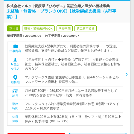
株式会社マルク | 愛媛県「ひめボス」認証企業／障がい福祉事業
未経験・無資格・ブランクOK◎【就労継続支援員（A型事
業）】
正社員
職種・業種未経験OK
学歴不問
第二新卒歓迎
情報更新日：2026/06/09
終了予定日：
2026/09/07
就労継続支援A型事業所にて、利用者様の業務サポートや送迎、
相談業務、支援計画の作成など幅広い業務をお任せします。
仕事内容
【学歴不問】＜必須＞◆要普免（AT限定可） ＜歓迎＞◇介護福
祉士、精神保健福祉士、社会福祉主事、社会福祉士資格をお持ち
対象と
の方など
なる方
マルクワークス吉藤 愛媛県松山市吉藤3丁目4-6 ソーシャルビル
マルクワークス喜田村 愛媛県今治…
勤務地
月給187,500円～250,500円※月給には一律処遇改善手当として
7,500円を含みます※経験・能力・所有資格等…
給与
フレックスタイム制* 標準労働時間8時間／休憩:1時間* コアタイ
勤務
時間
ム10:00～16:00* 標準労…
年間休日120日以上週休2日制（日・祝、他シフト制／月10日以上
休日
休暇
休み）夏季休暇（8/13～8/15）…