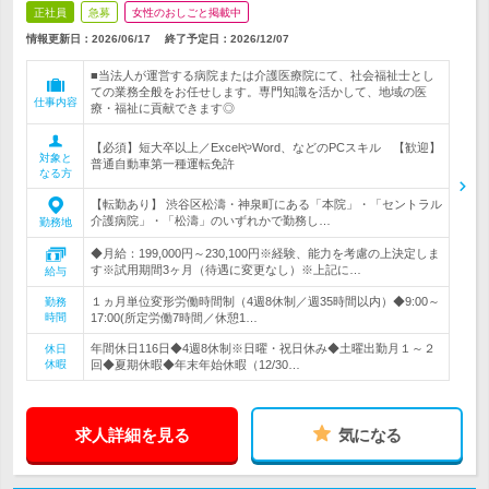
正社員
急募
女性のおしごと掲載中
情報更新日：2026/06/17
終了予定日：
2026/12/07
■当法人が運営する病院または介護医療院にて、社会福祉士とし
ての業務全般をお任せします。専門知識を活かして、地域の医
仕事内容
療・福祉に貢献できます◎
【必須】短大卒以上／ExcelやWord、などのPCスキル 【歓迎】
対象と
普通自動車第一種運転免許
なる方
【転勤あり】 渋谷区松濤・神泉町にある「本院」・「セントラル
介護病院」・「松濤」のいずれかで勤務し…
勤務地
◆月給：199,000円～230,100円※経験、能力を考慮の上決定しま
す※試用期間3ヶ月（待遇に変更なし）※上記に…
給与
１ヵ月単位変形労働時間制（4週8休制／週35時間以内）◆9:00～
勤務
時間
17:00(所定労働7時間／休憩1…
年間休日116日◆4週8休制※日曜・祝日休み◆土曜出勤月１～２
休日
休暇
回◆夏期休暇◆年末年始休暇（12/30…
求人詳細を見る
気になる