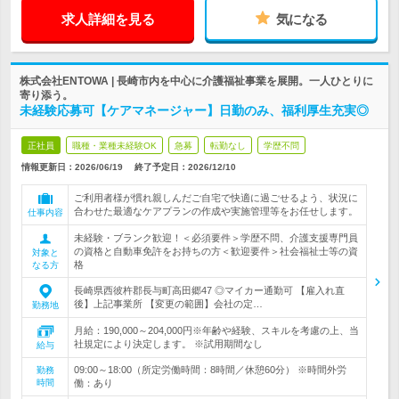
求人詳細を見る
気になる
株式会社ENTOWA | 長崎市内を中心に介護福祉事業を展開。一人ひとりに
寄り添う。
未経験応募可【ケアマネージャー】日勤のみ、福利厚生充実◎
正社員
職種・業種未経験OK
急募
転勤なし
学歴不問
情報更新日：2026/06/19
終了予定日：
2026/12/10
ご利用者様が慣れ親しんだご自宅で快適に過ごせるよう、状況に
合わせた最適なケアプランの作成や実施管理等をお任せします。
仕事内容
未経験・ブランク歓迎！＜必須要件＞学歴不問、介護支援専門員
の資格と自動車免許をお持ちの方＜歓迎要件＞社会福祉士等の資
対象と
格
なる方
長崎県西彼杵郡長与町高田郷47 ◎マイカー通勤可 【雇入れ直
後】上記事業所 【変更の範囲】会社の定…
勤務地
月給：190,000～204,000円※年齢や経験、スキルを考慮の上、当
社規定により決定します。 ※試用期間なし
給与
09:00～18:00（所定労働時間：8時間／休憩60分） ※時間外労
勤務
時間
働：あり