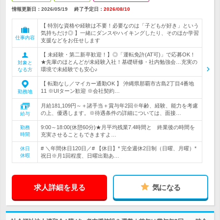
情報更新日：2026/05/19
終了予定日：
2026/08/10
【 特別な資格や経験は不要！必要なのは「子どもが好き」という
気持ちだけ◎ 】一緒にダンスやハイキングしたり、そのほか学習
仕事内容
支援などをお任せします
【 未経験・第二新卒歓迎！】◎「運転免許(AT可)」で応募OK！
★先輩のほとんどが未経験入社！基礎研修・社内勉強会…充実の
対象と
環境で未経験でも安心♪
なる方
【 転勤なし／マイカー通勤OK 】 沖縄県那覇市古島2丁目4番地
11 ※UIターン歓迎 ※会社契約…
勤務地
月給181,109円～＋諸手当＋賞与年2回※年齢、経験、能力を考慮
の上、優遇します。※待遇条件の詳細については、面接…
給与
9:00～18:00(休憩60分)★月平均残業7.4時間と 終業後の時間を
勤務
時間
充実させることもできますよ…
# ＼年間休日120日／# 【休日】* 完全週休2日制（日曜、月曜）*
休日
休暇
祝日※月1回程度、日曜出勤あ…
求人詳細を見る
気になる