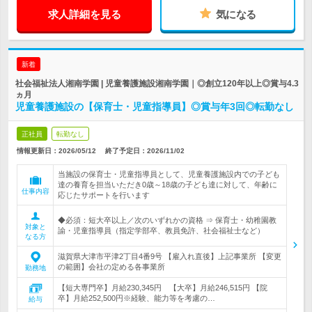
求人詳細を見る
気になる
新着
社会福祉法人湘南学園 | 児童養護施設湘南学園｜◎創立120年以上◎賞与4.3
ヵ月
児童養護施設の【保育士・児童指導員】◎賞与年3回◎転勤なし
正社員
転勤なし
情報更新日：2026/05/12
終了予定日：
2026/11/02
当施設の保育士・児童指導員として、児童養護施設内での子ども
達の養育を担当いただき0歳～18歳の子ども達に対して、年齢に
仕事内容
応じたサポートを行います
◆必須：短大卒以上／次のいずれかの資格 ⇒ 保育士・幼稚園教
対象と
諭・児童指導員（指定学部卒、教員免許、社会福祉士など）
なる方
滋賀県大津市平津2丁目4番9号 【雇入れ直後】上記事業所 【変更
の範囲】会社の定める各事業所
勤務地
【短大専門卒】月給230,345円 【大卒】月給246,515円 【院
卒】月給252,500円※経験、能力等を考慮の…
給与