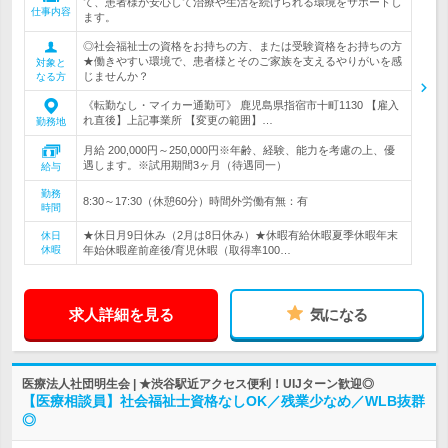
て、患者様が安心して治療や生活を続けられる環境をサポートし
仕事内容
ます。
◎社会福祉士の資格をお持ちの方、または受験資格をお持ちの方
★働きやすい環境で、患者様とそのご家族を支えるやりがいを感
対象と
じませんか？
なる方
《転勤なし・マイカー通勤可》 鹿児島県指宿市十町1130 【雇入
れ直後】上記事業所 【変更の範囲】…
勤務地
月給 200,000円～250,000円※年齢、経験、能力を考慮の上、優
遇します。※試用期間3ヶ月（待遇同一）
給与
勤務
8:30～17:30（休憩60分）時間外労働有無：有
時間
★休日月9日休み（2月は8日休み）★休暇有給休暇夏季休暇年末
休日
休暇
年始休暇産前産後/育児休暇（取得率100…
求人詳細を見る
気になる
医療法人社団明生会 | ★渋谷駅近アクセス便利！UIJターン歓迎◎
【医療相談員】社会福祉士資格なしOK／残業少なめ／WLB抜群
◎