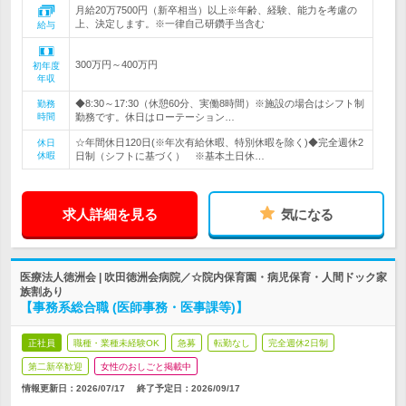
月給20万7500円（新卒相当）以上※年齢、経験、能力を考慮の
上、決定します。※一律自己研鑽手当含む
給与
300万円～400万円
初年度
年収
◆8:30～17:30（休憩60分、実働8時間）※施設の場合はシフト制
勤務
時間
勤務です。休日はローテーション…
☆年間休日120日(※年次有給休暇、特別休暇を除く)◆完全週休2
休日
休暇
日制（シフトに基づく） ※基本土日休…
求人詳細を見る
気になる
医療法人徳洲会 | 吹田徳洲会病院／☆院内保育園・病児保育・人間ドック家
族割あり
【事務系総合職 (医師事務・医事課等)】
正社員
職種・業種未経験OK
急募
転勤なし
完全週休2日制
第二新卒歓迎
女性のおしごと掲載中
情報更新日：2026/07/17
終了予定日：
2026/09/17