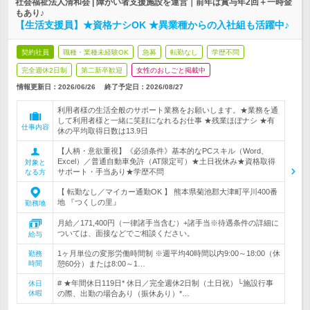
社会福祉法人清和会 | 障がい者支援施設を運営｜前年は賞与年2回＋一時金
もあり♪
【生活支援員】★資格ナシOK ★異業種からの入社組も活躍中♪
契約社員
職種・業種未経験OK
急募
転勤なし
学歴不問
完全週休2日制
第二新卒歓迎
女性のおしごと掲載中
情報更新日：2026/06/26
終了予定日：
2026/08/27
利用者様の生活全般のサポート業務をお願いします。★業務を通
して利用者様と一緒に笑顔になれるお仕事 ★残業ほぼナシ ★有
仕事内容
休の平均取得日数は13.9日
【人柄・意欲重視】《必須条件》基本的なPCスキル（Word、
Excel）／普通自動車免許（AT限定可）★土日祝休み★資格取得
対象と
サポート・手当あり★学歴不問
なる方
【 転勤なし／マイカー通勤OK 】 熊本県菊池郡大津町平川400番
地 『つくしの里』
勤務地
月給／171,400円（一律諸手当含む）+諸手当※待遇条件の詳細に
ついては、面接などでご相談ください。
給与
1ヶ月単位の変形労働時間制 ※週平均40時間以内9:00～18:00（休
勤務
時間
憩60分）または8:00～1…
# ★年間休日119日* 休日／完全週休2日制（土日祝）└施設行事
休日
休暇
の際、出勤の場合あり（振休あり）*…