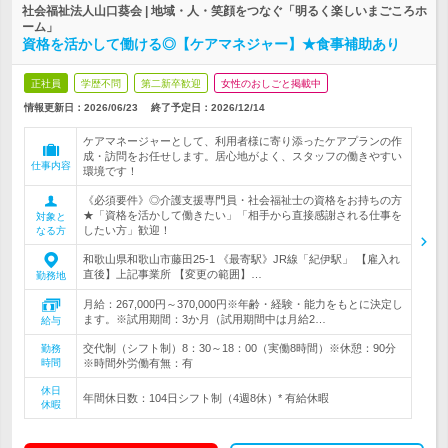
社会福祉法人山口葵会 | 地域・人・笑顔をつなぐ「明るく楽しいまごころホ
ーム」
資格を活かして働ける◎【ケアマネジャー】★食事補助あり
正社員
学歴不問
第二新卒歓迎
女性のおしごと掲載中
情報更新日：2026/06/23
終了予定日：
2026/12/14
ケアマネージャーとして、利用者様に寄り添ったケアプランの作
成・訪問をお任せします。居心地がよく、スタッフの働きやすい
仕事内容
環境です！
《必須要件》◎介護支援専門員・社会福祉士の資格をお持ちの方
★「資格を活かして働きたい」「相手から直接感謝される仕事を
対象と
したい方」歓迎！
なる方
和歌山県和歌山市藤田25-1 《最寄駅》JR線「紀伊駅」 【雇入れ
直後】上記事業所 【変更の範囲】…
勤務地
月給：267,000円～370,000円※年齢・経験・能力をもとに決定し
ます。※試用期間：3か月（試用期間中は月給2…
給与
交代制（シフト制）8：30～18：00（実働8時間）※休憩：90分
勤務
時間
※時間外労働有無：有
休日
年間休日数：104日シフト制（4週8休）* 有給休暇
休暇