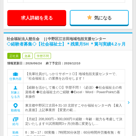
求人詳細を見る
気になる
社会福祉法人慈生会 | | 中野区江古田地域包括支援センター
◇経験者募集◇【社会福祉士】＊残業月5H ＊賞与実績4.2ヶ月
正社員
急募
学歴不問
情報更新日：2026/06/24
終了予定日：
2026/12/10
【先輩社員がしっかりサポート◎】地域包括支援センターで、
「社会福祉士」の業務をお任せします！
仕事内容
【経験を活かして働く◎】学歴不問！《必須》◆社会福祉士の有
資格者 ◆社会福祉士のご経験 ◆Excel・Word・PowerPointの基
対象と
本操作
なる方
東京都中野区江古田4-31-10 北部すこやか福祉センター内 【雇入
れ直後】上記事業所 【変更の範…
勤務地
【月給】208,000円～300,000円※経験・年齢・能力を考慮して決
定いたします※試用期間3ヶ月(待遇に変更なし…
給与
8：30～17：00実働：7時間30分休憩：60分時間外労働有無：有
勤務