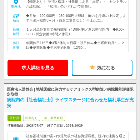
【転勤あり】 渋谷区松濤・神泉町にある「本院」・「セントラル
介護病院」・「松濤」のいずれかで勤務し…
勤務地
◆月給：199,000円～230,100円※経験、能力を考慮の上決定しま
す※試用期間3ヶ月（待遇に変更なし）※上記に…
給与
１ヵ月単位変形労働時間制（4週8休制／週35時間以内）◆9:00～
勤務
時間
17:00(所定労働7時間／休憩1…
年間休日116日◆4週8休制※日曜・祝日休み◆土曜出勤月１～２
休日
休暇
回◆夏期休暇◆年末年始休暇（12/30…
求人詳細を見る
気になる
医療法人浩然会 | 地域医療に注力するケアミックス型病院／病院機能評価認
定取得
病院内の【社会福祉士】ライフステージに合わせた福利厚生が充
実
正社員
転勤なし
第二新卒歓迎
情報更新日：2026/07/07
終了予定日：
2026/10/29
社会福祉制度の案内や退院後の社会資源調整、院内の連携を通じ