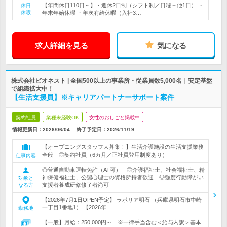
【年間休日110日～】・週休2日制（シフト制／日曜＋他1日） ・
休日
休暇
年末年始休暇 ・年次有給休暇（入社3…
求人詳細を見る
気になる
株式会社ビオネスト | 全国500以上の事業所・従業員数5,000名｜安定基盤
で組織拡大中！
【生活支援員】※キャリアパートナーサポート案件
契約社員
業種未経験OK
女性のおしごと掲載中
情報更新日：2026/06/04
終了予定日：
2026/11/19
【オープニングスタッフ大募集！】生活介護施設の生活支援業務
全般 ◎契約社員（6カ月／正社員登用制度あり）
仕事内容
◎普通自動車運転免許（AT可） ◎介護福祉士、社会福祉士、精
神保健福祉士、公認心理士の資格所持者歓迎 ◎強度行動障がい
対象と
支援者養成研修修了者尚可
なる方
【2026年7月1日OPEN予定】 ラポリア明石 （兵庫県明石市中崎
一丁目1番地1） 【2026年…
勤務地
【一般】月給：250,000円～ ※一律手当含む＜給与内訳＞基本