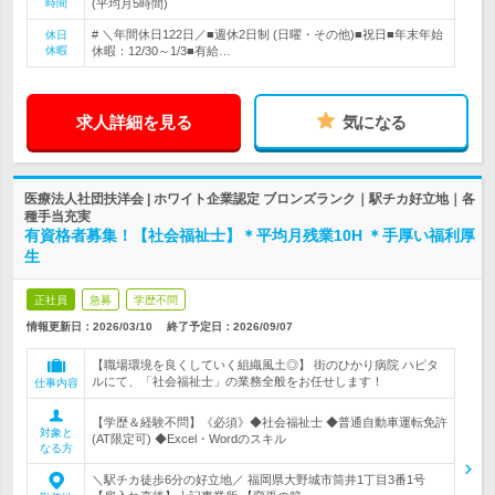
時間
(平均月5時間)
# ＼年間休日122日／■週休2日制 (日曜・その他)■祝日■年末年始
休日
休暇
休暇：12/30～1/3■有給…
求人詳細を見る
気になる
医療法人社団扶洋会 | ホワイト企業認定 ブロンズランク｜駅チカ好立地｜各
種手当充実
有資格者募集！【社会福祉士】＊平均月残業10H ＊手厚い福利厚
生
正社員
急募
学歴不問
情報更新日：2026/03/10
終了予定日：
2026/09/07
【職場環境を良くしていく組織風土◎】 街のひかり病院 ハピタ
ルにて、「社会福祉士」の業務全般をお任せします！
仕事内容
【学歴＆経験不問】《必須》◆社会福祉士 ◆普通自動車運転免許
対象と
(AT限定可) ◆Excel・Wordのスキル
なる方
＼駅チカ徒歩6分の好立地／ 福岡県大野城市筒井1丁目3番1号