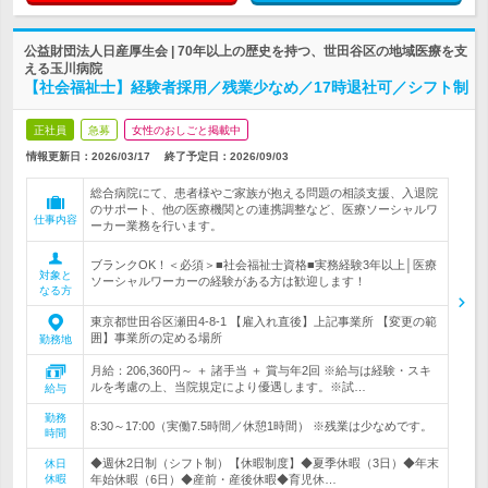
公益財団法人日産厚生会 | 70年以上の歴史を持つ、世田谷区の地域医療を支
える玉川病院
【社会福祉士】経験者採用／残業少なめ／17時退社可／シフト制
正社員
急募
女性のおしごと掲載中
情報更新日：2026/03/17
終了予定日：
2026/09/03
総合病院にて、患者様やご家族が抱える問題の相談支援、入退院
のサポート、他の医療機関との連携調整など、医療ソーシャルワ
仕事内容
ーカー業務を行います。
ブランクOK！＜必須＞■社会福祉士資格■実務経験3年以上│医療
対象と
ソーシャルワーカーの経験がある方は歓迎します！
なる方
東京都世田谷区瀬田4-8-1 【雇入れ直後】上記事業所 【変更の範
囲】事業所の定める場所
勤務地
月給：206,360円～ ＋ 諸手当 ＋ 賞与年2回 ※給与は経験・スキ
ルを考慮の上、当院規定により優遇します。※試…
給与
勤務
8:30～17:00（実働7.5時間／休憩1時間） ※残業は少なめです。
時間
◆週休2日制（シフト制）【休暇制度】◆夏季休暇（3日）◆年末
休日
休暇
年始休暇（6日）◆産前・産後休暇◆育児休…