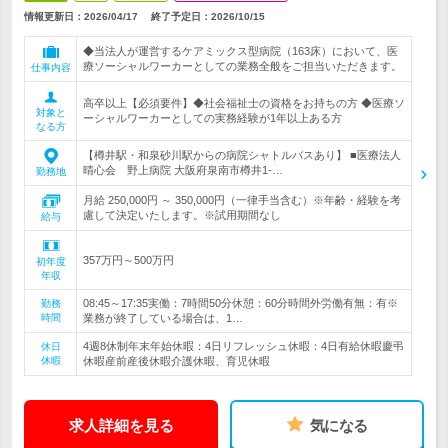
情報更新日：2026/04/17
終了予定日：
2026/10/15
◆当法人が運営するケアミックス型病院（163床）において、医
療ソーシャルワーカーとしての業務全般をご担当いただきます。
仕事内容
高卒以上【必須要件】◆社会福祉士の資格をお持ちの方 ◆医療ソ
対象と
ーシャルワーカーとしての実務経験が1年以上ある方
なる方
【樽井駅・和泉砂川駅からの病院シャトルバスあり】 ■医療法人
晴心会 野上病院 大阪府泉南市樽井1-…
勤務地
月給 250,000円 ～ 350,000円（一律手当含む）※年齢・経験を考
慮して決定いたします。※試用期間なし
給与
357万円～500万円
初年度
年収
08:45～17:35実働：7時間50分休憩：60分時間外労働有無：有※
勤務
時間
業務が終了している場合は、1…
4週8休制年末年始休暇：4日リフレッシュ休暇：4日有給休暇慶弔
休日
休暇
休暇産前産後休暇介護休暇、育児休暇
求人詳細を見る
気になる