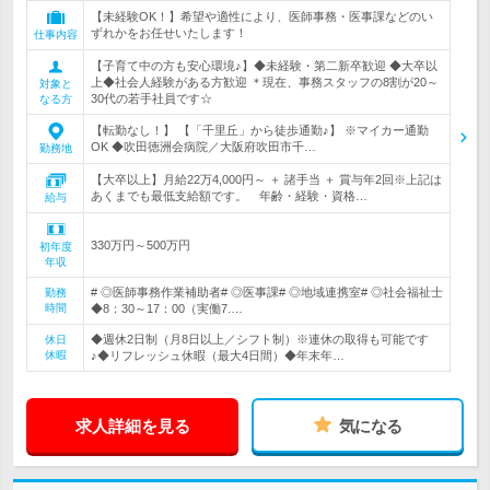
【未経験OK！】希望や適性により、医師事務・医事課などのい
ずれかをお任せいたします！
仕事内容
【子育て中の方も安心環境♪】◆未経験・第二新卒歓迎 ◆大卒以
上◆社会人経験がある方歓迎 ＊現在、事務スタッフの8割が20～
対象と
30代の若手社員です☆
なる方
【転勤なし！】 【「千里丘」から徒歩通勤♪】 ※マイカー通勤
OK ◆吹田徳洲会病院／大阪府吹田市千…
勤務地
【大卒以上】月給22万4,000円～ ＋ 諸手当 ＋ 賞与年2回※上記は
あくまでも最低支給額です。 年齢・経験・資格…
給与
330万円～500万円
初年度
年収
# ◎医師事務作業補助者# ◎医事課# ◎地域連携室# ◎社会福祉士
勤務
時間
◆8：30～17：00（実働7.…
◆週休2日制（月8日以上／シフト制）※連休の取得も可能です
休日
休暇
♪◆リフレッシュ休暇（最大4日間）◆年末年…
求人詳細を見る
気になる