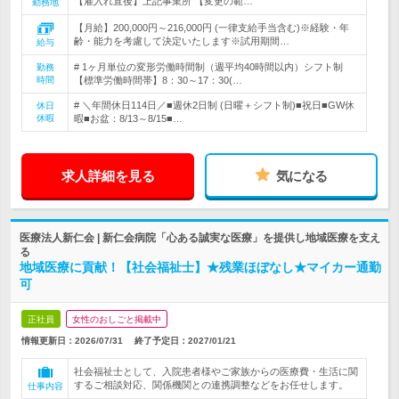
【雇入れ直後】上記事業所 【変更の範…
勤務地
【月給】200,000円～216,000円 (一律支給手当含む)※経験・年
齢・能力を考慮して決定いたします※試用期間…
給与
# 1ヶ月単位の変形労働時間制（週平均40時間以内）シフト制
勤務
時間
【標準労働時間帯】8：30～17：30(…
# ＼年間休日114日／■週休2日制 (日曜＋シフト制)■祝日■GW休
休日
休暇
暇■お盆：8/13～8/15■…
求人詳細を見る
気になる
医療法人新仁会 | 新仁会病院「心ある誠実な医療」を提供し地域医療を支え
る
地域医療に貢献！【社会福祉士】★残業ほぼなし★マイカー通勤
可
正社員
女性のおしごと掲載中
情報更新日：2026/07/31
終了予定日：
2027/01/21
社会福祉士として、入院患者様やご家族からの医療費・生活に関
するご相談対応、関係機関との連携調整などをお任せします。
仕事内容