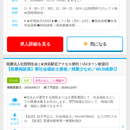
す。試用期間：3か月（待遇に変更なし）
給与
1）8：30～17：302）12：00～21：00※上記時間内でのシフト制
勤務
時間
休憩時間60分
# ★年間休日120日★◆シフト制（月9～12日）◆有給休暇◆年末
休日
休暇
年始休暇◆特別休暇（病気療養休暇・…
求人詳細を見る
気になる
医療法人社団明生会 | ★渋谷駅近アクセス便利！UIJターン歓迎◎
【医療相談員】要社会福祉士資格／残業少なめ／WLB抜群◎
正社員
急募
女性のおしごと掲載中
情報更新日：2026/06/17
終了予定日：
2026/12/07
■当法人が運営する病院または介護医療院にて、社会福祉士とし
ての業務全般をお任せします。専門知識を活かして、地域の医
仕事内容
療・福祉に貢献できます◎
【必須】短大卒以上／社会福祉士／ExcelやWord、などのPCスキ
対象と
ル 【歓迎】普通自動車第一種運転免許
なる方