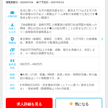
情報更新日：2026/07/24
終了予定日：
2027/01/14
生活に困っている方の相談支援を行い、解決までつなげます◎充
実の研修＆OJTあり＋業務はチ ーム体制で未経験でも安心です◆
仕事内容
有休も取りやすい職場◎
【未経験歓迎・資格不問】人柄重視の採用◎社会問題や福祉への
興味・関心が活かせます◆人の話を聞くことが好きな方にピッタ
対象と
リ◇資格取得支援制度あり
なる方
東京都内（板橋区、葛飾区、江東区、北区、江戸川区）の各種施
設、事業所、区役所内 ※配属先は採用後、…
勤務地
月給20万7500円以上※年齢、経験、能力を考慮の上、決定しま
す。※一律自己研鑽手当含む
給与
300万円～400万円
初年度
年収
◆8:30～17:30・実働／8時間・休憩／60分・時間外労働／有※施
勤務
時間
設の場合はシフト制勤務です。休…
# 年間休日120日・完全週休2日制（シフトに基づ／基本土日休
休日
休暇
み）・有給休暇（勤務開始より6か月経過…
求人詳細を見る
気になる