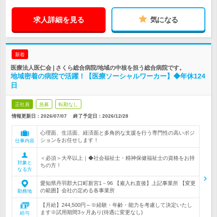
求人詳細を見る
気になる
新着
医療法人医仁会 | さくら総合病院/地域の中核を担う総合病院です。
地域密着の病院で活躍！【医療ソーシャルワーカー】◆年休124
日
正社員
急募
転勤なし
情報更新日：2026/07/07
終了予定日：
2026/12/28
心理面、生活面、経済面と多角的な支援を行う専門性の高いポジ
ションをお任せします！
仕事内容
＜必須＞大卒以上｜◆社会福祉士・精神保健福祉士の資格をお持
対象と
ちの方！
なる方
愛知県丹羽郡大口町新宮1－96 【雇入れ直後】上記事業所 【変更
の範囲】会社の定める各事業所
勤務地
【月給】244,500円～※経験・年齢・能力を考慮して決定いたし
ます※試用期間3ヶ月あり(待遇に変更なし)
給与