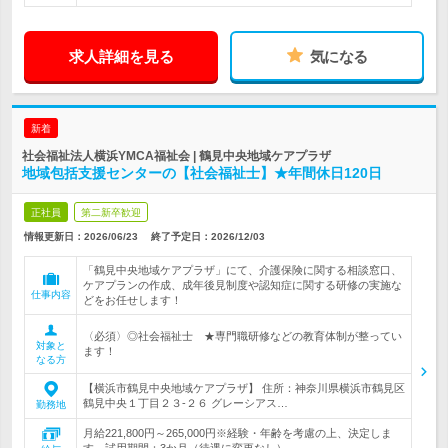
求人詳細を見る
気になる
新着
社会福祉法人横浜YMCA福祉会 | 鶴見中央地域ケアプラザ
地域包括支援センターの【社会福祉士】★年間休日120日
正社員
第二新卒歓迎
情報更新日：2026/06/23
終了予定日：
2026/12/03
「鶴見中央地域ケアプラザ」にて、介護保険に関する相談窓口、
ケアプランの作成、成年後見制度や認知症に関する研修の実施な
仕事内容
どをお任せします！
〈必須〉◎社会福祉士 ★専門職研修などの教育体制が整ってい
対象と
ます！
なる方
【横浜市鶴見中央地域ケアプラザ】 住所：神奈川県横浜市鶴見区
鶴見中央１丁目２３-２６ グレーシアス…
勤務地
月給221,800円～265,000円※経験・年齢を考慮の上、決定しま