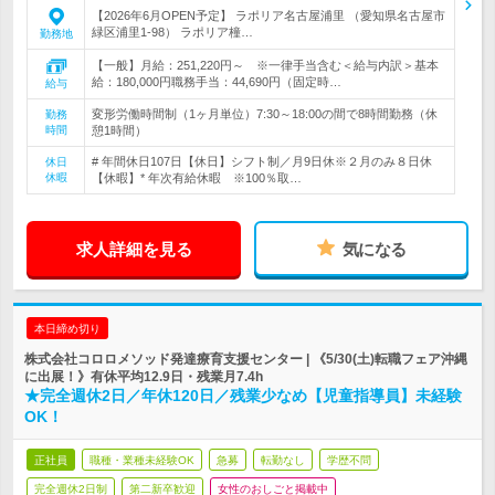
【2026年6月OPEN予定】 ラポリア名古屋浦里 （愛知県名古屋市
緑区浦里1-98） ラポリア橦…
勤務地
【一般】月給：251,220円～ ※一律手当含む＜給与内訳＞基本
給：180,000円職務手当：44,690円（固定時…
給与
変形労働時間制（1ヶ月単位）7:30～18:00の間で8時間勤務（休
勤務
時間
憩1時間）
# 年間休日107日【休日】シフト制／月9日休※２月のみ８日休
休日
休暇
【休暇】* 年次有給休暇 ※100％取…
求人詳細を見る
気になる
本日締め切り
株式会社コロロメソッド発達療育支援センター | 《5/30(土)転職フェア沖縄
に出展！》有休平均12.9日・残業月7.4h
★完全週休2日／年休120日／残業少なめ【児童指導員】未経験
OK！
正社員
職種・業種未経験OK
急募
転勤なし
学歴不問
完全週休2日制
第二新卒歓迎
女性のおしごと掲載中