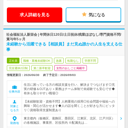
求人詳細を見る
気になる
社会福祉法人新栄会 | 年間休日120日/土日祝休/残業ほぼなし/専門資格不問/
賞与年5ヶ月
未経験から活躍できる【相談員】まだ見ぬ誰かの人生を支える仕
事
正社員
職種・業種未経験OK
急募
転勤なし
学歴不問
完全週休2日制
第二新卒歓迎
女性のおしごと掲載中
情報更新日：2026/06/30
終了予定日：
2026/09/03
生活に困っている方の相談支援を行い、解決までつなげます◎充
実の研修＆OJTあり＋業務はチーム体制で未経験でも安心です◆
仕事内容
有休も取りやすい職場◎
【未経験歓迎・資格不問】人柄重視の採用◎社会問題や福祉への
興味・関心が活かせます◆人の話を聞くことが好きな方にピッタ
対象と
リ◇資格取得支援制度あり
なる方
東京都内（板橋区、葛飾区、墨田区、江東区、北区、江戸川区）
の各種施設、事業所、区役所内 ※配属先は…
勤務地