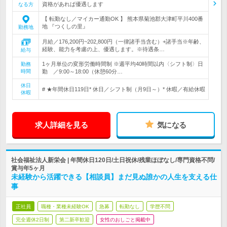
資格があれば優遇します
なる方
【 転勤なし／マイカー通勤OK 】 熊本県菊池郡大津町平川400番
地 『つくしの里』
勤務地
月給／176,200円~202,800円（一律諸手当含む）+諸手当※年齢、
経験、能力を考慮の上、優遇します。※待遇条…
給与
1ヶ月単位の変形労働時間制 ※週平均40時間以内〈シフト制〉日
勤務
時間
勤 ／9:00～18:00（休憩60分…
休日
# ★年間休日119日* 休日／シフト制（月9日～）* 休暇／有給休暇
休暇
求人詳細を見る
気になる
社会福祉法人新栄会 | 年間休日120日/土日祝休/残業ほぼなし/専門資格不問/
賞与年5ヶ月
未経験から活躍できる【相談員】まだ見ぬ誰かの人生を支える仕
事
正社員
職種・業種未経験OK
急募
転勤なし
学歴不問
完全週休2日制
第二新卒歓迎
女性のおしごと掲載中