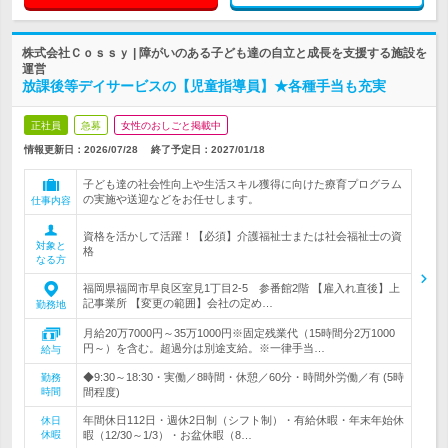
株式会社Ｃｏｓｓｙ | 障がいのある子ども達の自立と成長を支援する施設を
運営
放課後等デイサービスの【児童指導員】★各種手当も充実
正社員
急募
女性のおしごと掲載中
情報更新日：2026/07/28
終了予定日：
2027/01/18
子ども達の社会性向上や生活スキル獲得に向けた療育プログラム
の実施や送迎などをお任せします。
仕事内容
資格を活かして活躍！【必須】介護福祉士または社会福祉士の資
対象と
格
なる方
福岡県福岡市早良区室見1丁目2-5 参番館2階 【雇入れ直後】上
記事業所 【変更の範囲】会社の定め…
勤務地
月給20万7000円～35万1000円※固定残業代（15時間分2万1000
円～）を含む。超過分は別途支給。※一律手当…
給与
◆9:30～18:30・実働／8時間・休憩／60分・時間外労働／有 (5時
勤務
時間
間程度)
年間休日112日・週休2日制（シフト制）・有給休暇・年末年始休
休日
休暇
暇（12/30～1/3）・お盆休暇（8…