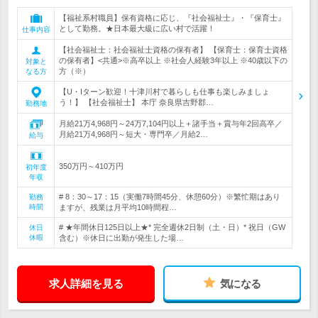
【福祉系村職員】保有資格に応じ、『社会福祉士』・『保育士』
として勤務。★日本最大級に広い村で活躍！
仕事内容
【社会福祉士：社会福祉士資格の保有者】 【保育士：保育士資格
の保有者】<共通>※高卒以上 ※社会人経験3年以上 ※40歳以下の
対象と
方（※）
なる方
【U・Iターン歓迎！十津川村で暮らしも仕事も楽しみましょ
う！】 【社会福祉士】 本庁 奈良県吉野郡…
勤務地
月給21万4,968円～24万7,104円以上＋諸手当＋賞与年2回高卒／
月給21万4,968円～短大・専門卒／月給2…
給与
350万円～410万円
初年度
年収
# 8：30～17：15（実働7時間45分、休憩60分）※繁忙期はあり
勤務
時間
ますが、残業は月平均10時間程…
# ★年間休日125日以上★* 完全週休2日制（土・日）* 祝日（GW
休日
休暇
含む）※休日に出勤が発生した場…
求人詳細を見る
気になる