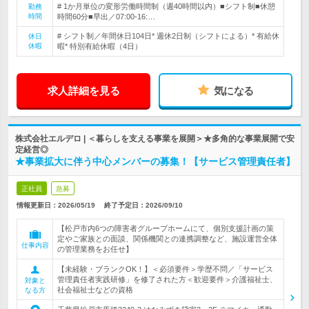
# 1か月単位の変形労働時間制（週40時間以内）■シフト制■休憩
勤務
時間
時間60分■早出／07:00-16:…
# シフト制／年間休日104日* 週休2日制（シフトによる）* 有給休
休日
休暇
暇* 特別有給休暇（4日）
求人詳細を見る
気になる
株式会社エルデロ | ＜暮らしを支える事業を展開＞★多角的な事業展開で安
定経営◎
★事業拡大に伴う中心メンバーの募集！【サービス管理責任者】
正社員
急募
情報更新日：2026/05/19
終了予定日：
2026/09/10
【松戸市内6つの障害者グループホームにて、個別支援計画の策
定やご家族との面談、関係機関との連携調整など、施設運営全体
仕事内容
の管理業務をお任せ】
【未経験・ブランクOK！】＜必須要件＞学歴不問／「サービス
管理責任者実践研修」を修了された方＜歓迎要件＞介護福祉士、
対象と
社会福祉士などの資格
なる方