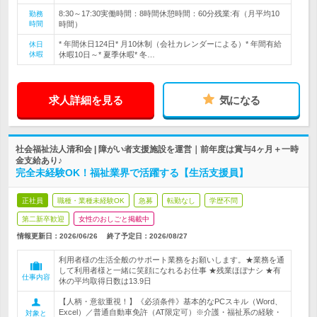
8:30～17:30実働時間：8時間休憩時間：60分残業:有（月平均10
勤務
時間
時間）
* 年間休日124日* 月10休制（会社カレンダーによる）* 年間有給
休日
休暇
休暇10日～* 夏季休暇* 冬…
求人詳細を見る
気になる
社会福祉法人清和会 | 障がい者支援施設を運営｜前年度は賞与4ヶ月＋一時
金支給あり♪
完全未経験OK！福祉業界で活躍する【生活支援員】
正社員
職種・業種未経験OK
急募
転勤なし
学歴不問
第二新卒歓迎
女性のおしごと掲載中
情報更新日：2026/06/26
終了予定日：
2026/08/27
利用者様の生活全般のサポート業務をお願いします。★業務を通
して利用者様と一緒に笑顔になれるお仕事 ★残業ほぼナシ ★有
仕事内容
休の平均取得日数は13.9日
【人柄・意欲重視！】《必須条件》基本的なPCスキル（Word、
Excel）／普通自動車免許（AT限定可）※介護・福祉系の経験・
対象と