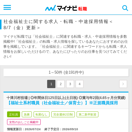
社会福祉士に関する求人・転職・中途採用情報＜
8/7（金）更新＞
マイナビ転職では「社会福祉士」に関連する転職・求人・中途採用情報を多数
掲載中!「社会福祉士」の転職・求人情報を探しているあなたにおすすめのお仕
事を掲載しています。「社会福祉士」に関連するキーワードからも転職・求人
情報をお探しいただけるので、あなたにぴったりのお仕事を見つけてみてくだ
さい!
1～50件 (全191件中)
1
2
3
4
十津川村役場 | ◎年間休日125日以上(土日祝) ◎賞与年2回(4.65ヶ月分実績)
【福祉士系村職員（社会福祉士／保育士）】※正規職員採用
正社員
急募
転勤なし
完全週休2日制
第二新卒歓迎
女性のおしごと掲載中
情報更新日：2026/07/24
終了予定日：
2026/09/10