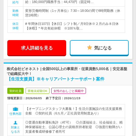
給：180,000円職務手当：44,470円（固定時…
給与
変形労働時間制（1ヶ月単位）7:30～18:00の間で8時間勤務（休
勤務
時間
憩1時間）
# 年間休日107日【休日】シフト制／月9日休※２月のみ８日休
休日
休暇
【休暇】* 年次有給休暇 ※100％取…
求人詳細を見る
気になる
株式会社ビオネスト | 全国500以上の事業所・従業員数5,000名｜安定基盤
で組織拡大中！
【生活支援員】※キャリアパートナーサポート案件
契約社員
業種未経験OK
女性のおしごと掲載中
情報更新日：2026/06/05
終了予定日：
2026/11/19
【オープニングスタッフ大募集！】生活介護施設の生活支援業務
全般 ◎契約社員（6カ月／正社員登用制度あり）
仕事内容
◎普通自動車運転免許（AT可） ◎介護福祉士、社会福祉士、精
神保健福祉士、公認心理士の資格所持者歓迎 ◎強度行動障がい
対象と
支援者養成研修修了者尚可
なる方