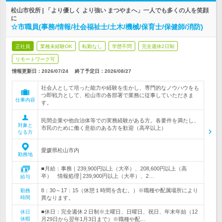
松山市役所 | 「より優しく より強い まつやまへ」一人でも多くの人を笑顔
に
☆市職員(事務/情報/社会福祉士/土木/機械/保育士/保健師/消防)
正社員
業種未経験OK
転勤なし
学歴不問
完全週休2日制
リモートワーク可
情報更新日：2026/07/24
終了予定日：
2026/08/27
社会人として培った能力や経験を生かし、専門的なノウハウをも
つ即戦力として、松山市の各部署で業務に従事していただきま
仕事内容
す。
民間企業や他自治体等での実務経験がある方。各要件を満たし、
対象と
市民のために働く意欲のある方を歓迎（高卒以上）
なる方
愛媛県松山市内
勤務地
■月給：事務｜239,900円以上（大卒）、208,600円以上（高
卒） 情報処理│239,900円以上（大卒）、2…
給与
8：30～17：15（休憩１時間を含む。）※職種や配属場所により
勤務
時間
異なります。
■休日：完全週休２日制※土曜日、日曜日、祝日、年末年始（12
休日
休暇
月29日から翌年1月3日まで）※職種や配…