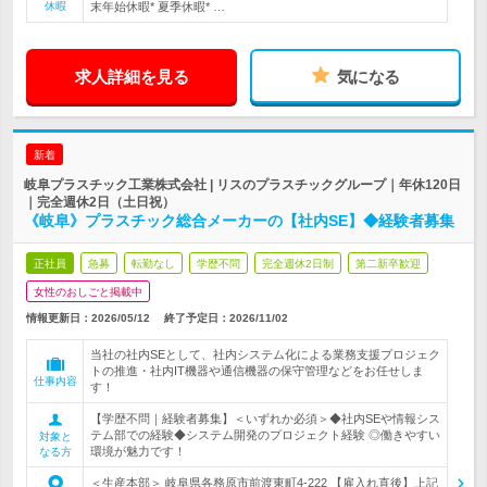
休暇
末年始休暇* 夏季休暇* …
求人詳細を見る
気になる
新着
岐阜プラスチック工業株式会社 | リスのプラスチックグループ｜年休120日
｜完全週休2日（土日祝）
《岐阜》プラスチック総合メーカーの【社内SE】◆経験者募集
正社員
急募
転勤なし
学歴不問
完全週休2日制
第二新卒歓迎
女性のおしごと掲載中
情報更新日：2026/05/12
終了予定日：
2026/11/02
当社の社内SEとして、社内システム化による業務支援プロジェク
トの推進・社内IT機器や通信機器の保守管理などをお任せしま
仕事内容
す！
【学歴不問｜経験者募集】＜いずれか必須＞◆社内SEや情報シス
テム部での経験◆システム開発のプロジェクト経験 ◎働きやすい
対象と
環境が魅力です！
なる方
＜生産本部＞ 岐阜県各務原市前渡東町4-222 【雇入れ直後】上記