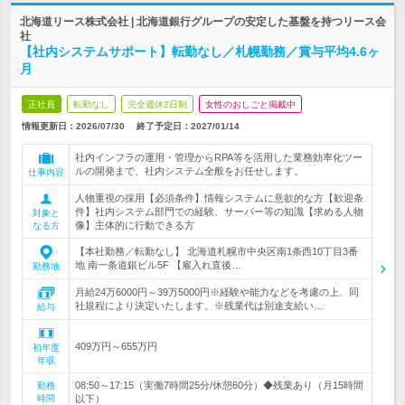
北海道リース株式会社 | 北海道銀行グループの安定した基盤を持つリース会
社
【社内システムサポート】転勤なし／札幌勤務／賞与平均4.6ヶ
月
正社員
転勤なし
完全週休2日制
女性のおしごと掲載中
情報更新日：2026/07/30
終了予定日：
2027/01/14
社内インフラの運用・管理からRPA等を活用した業務効率化ツー
ルの開発まで、社内システム全般をお任せします。
仕事内容
人物重視の採用【必須条件】情報システムに意欲的な方【歓迎条
件】社内システム部門での経験、サーバー等の知識【求める人物
対象と
像】主体的に行動できる方
なる方
【本社勤務／転勤なし】 北海道札幌市中央区南1条西10丁目3番
地 南一条道銀ビル5F 【雇入れ直後…
勤務地
月給24万6000円～39万5000円※経験や能力などを考慮の上、同
社規程により決定いたします。※残業代は別途支給い…
給与
409万円～655万円
初年度
年収
08:50～17:15（実働7時間25分/休憩60分）◆残業あり（月15時間
勤務
時間
以下）