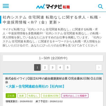
社内システム 住宅関連 転勤なしに関する求人・転職・
中途採用情報＜8/7（金）更新＞
マイナビ転職では「社内システム 住宅関連 転勤なし」に関連する転職・求
人・中途採用情報を多数掲載中!「社内システム 住宅関連 転勤なし」の転職・
求人情報を探しているあなたにおすすめのお仕事を掲載しています。「社内シ
ステム 住宅関連 転勤なし」に関連するキーワードからも転職・求人情報をお
探しいただけるので、あなたにぴったりのお仕事を見つけてみてください!
1～50件 (全230件中)
1
2
3
4
5
株式会社イワイ | ◎設立62年の総合建築資材企業 ◎完全週休2日制 ◎土日祝
休
＜大阪＞住宅関連総合商社の【社内SE】
正社員
急募
転勤なし
完全週休2日制
女性のおしごと掲載中
情報更新日：2026/05/22
終了予定日：
2026/11/12