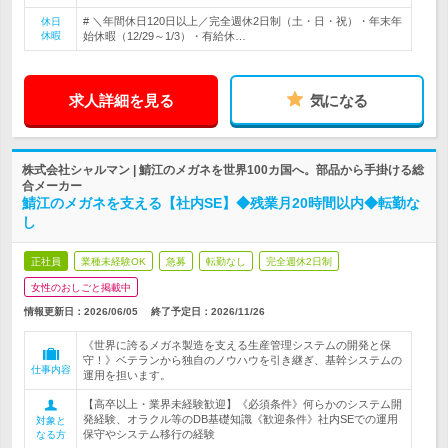
# ＼年間休日120日以上／完全週休2日制（土・日・祝）・年末年
休日
休暇
始休暇（12/29～1/3）・有給休…
求人詳細を見る
気になる
株式会社シャルマン | 鯖江のメガネを世界100カ国へ。部品から手掛ける総
合メーカー
鯖江のメガネを支える【社内SE】◆残業月20時間以内◆転勤な
し
正社員
業種未経験OK
急募
転勤なし
完全週休2日制
女性のおしごと掲載中
情報更新日：2026/06/05
終了予定日：
2026/11/26
《世界に誇るメガネ製造を支える生産管理システムの開発と保
守！》ベテランから独自のノウハウを引き継ぎ、基幹システムの
仕事内容
運用を担います。
【高卒以上・業界未経験歓迎】《必須条件》何らかのシステム開
発経験、オラクル等のDB基礎知識《歓迎条件》社内SEでの運用
対象と
保守やシステム移行の経験
なる方