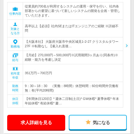
従業員約700名が利用するシステムの運用・保守を行い、社内各
部署からの要望に基づいて新しいシステムの開発を企画・管理し
仕事内容
ていただきます。
高卒以上【必須】社内SEまたはITエンジニアのご経験 ※詳細不
対象と
問
なる方
【大阪本社】 大阪府大阪市中央区城見1-2-27 クリスタルタワー
27F ※転勤なし 【雇入れ直後…
勤務地
【月給】270,000円～500,000円※試用期間3ヶ月あり(同条件)※
経験・能力を考慮し決定
給与
351万円～700万円
初年度
年収
9：30～18：30 （実働：8時間）休憩時間：60分時間外労働有
勤務
時間
無：有(平均20時間)
【年間休日120日】* 週休二日制(土日)* GW休暇* 夏季休暇* 年末
休日
休暇
年始休暇* 有給休暇* 慶…
求人詳細を見る
気になる