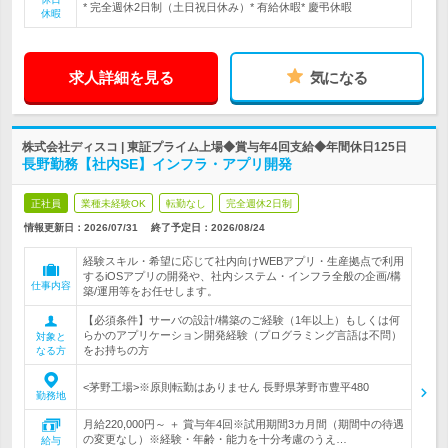
* 完全週休2日制（土日祝日休み）* 有給休暇* 慶弔休暇
休暇
求人詳細を見る
気になる
株式会社ディスコ | 東証プライム上場◆賞与年4回支給◆年間休日125日
長野勤務【社内SE】インフラ・アプリ開発
正社員
業種未経験OK
転勤なし
完全週休2日制
情報更新日：2026/07/31
終了予定日：
2026/08/24
経験スキル・希望に応じて社内向けWEBアプリ・生産拠点で利用
するiOSアプリの開発や、社内システム・インフラ全般の企画/構
仕事内容
築/運用等をお任せします。
【必須条件】サーバの設計/構築のご経験（1年以上）もしくは何
らかのアプリケーション開発経験（プログラミング言語は不問）
対象と
をお持ちの方
なる方
<茅野工場>※原則転勤はありません 長野県茅野市豊平480
勤務地
月給220,000円～ ＋ 賞与年4回※試用期間3カ月間（期間中の待遇
の変更なし）※経験・年齢・能力を十分考慮のうえ…
給与