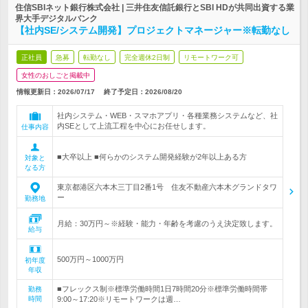
住信SBIネット銀行株式会社 | 三井住友信託銀行とSBI HDが共同出資する業
界大手デジタルバンク
【社内SE/システム開発】プロジェクトマネージャー※転勤なし
正社員
急募
転勤なし
完全週休2日制
リモートワーク可
女性のおしごと掲載中
情報更新日：2026/07/17
終了予定日：
2026/08/20
社内システム・WEB・スマホアプリ・各種業務システムなど、社
内SEとして上流工程を中心にお任せします。
仕事内容
■大卒以上 ■何らかのシステム開発経験が2年以上ある方
対象と
なる方
東京都港区六本木三丁目2番1号 住友不動産六本木グランドタワ
ー
勤務地
月給：30万円～※経験・能力・年齢を考慮のうえ決定致します。
給与
500万円～1000万円
初年度
年収
■フレックス制※標準労働時間1日7時間20分※標準労働時間帯
勤務
時間
9:00～17:20※リモートワークは週…