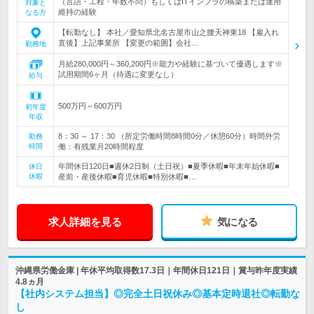
（言語・工程・年数不問）もしくはITインフラの構築または運用
対象と
維持の経験
なる方
【転勤なし】 本社／愛知県北名古屋市山之腰天神東18 【雇入れ
直後】上記事業所 【変更の範囲】会社…
勤務地
月給280,000円～360,200円※能力や経験に基づいて優遇します※
試用期間6ヶ月（待遇に変更なし）
給与
500万円～600万円
初年度
年収
8：30 ～ 17：30 （所定労働時間8時間0分／休憩60分）時間外労
勤務
時間
働：有残業月20時間程度
年間休日120日■週休2日制（土日祝）■夏季休暇■年末年始休暇■
休日
休暇
産前・産後休暇■育児休暇■特別休暇■…
求人詳細を見る
気になる
沖縄県労働金庫 | 年休平均取得数17.3日｜年間休日121日｜賞与昨年度実績
4.8ヵ月
【社内システム担当】◎完全土日祝休み◎基本定時退社◎転勤な
し