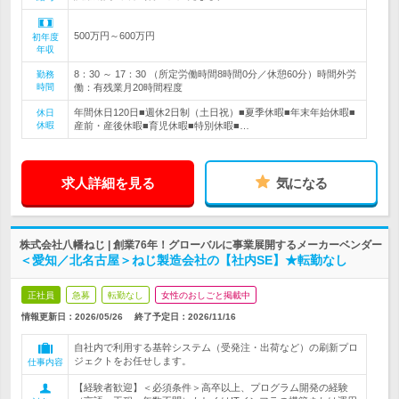
500万円～600万円
初年度
年収
8：30 ～ 17：30 （所定労働時間8時間0分／休憩60分）時間外労
勤務
時間
働：有残業月20時間程度
年間休日120日■週休2日制（土日祝）■夏季休暇■年末年始休暇■
休日
休暇
産前・産後休暇■育児休暇■特別休暇■…
求人詳細を見る
気になる
株式会社八幡ねじ | 創業76年！グローバルに事業展開するメーカーベンダー
＜愛知／北名古屋＞ねじ製造会社の【社内SE】★転勤なし
正社員
急募
転勤なし
女性のおしごと掲載中
情報更新日：2026/05/26
終了予定日：
2026/11/16
自社内で利用する基幹システム（受発注・出荷など）の刷新プロ
ジェクトをお任せします。
仕事内容
【経験者歓迎】＜必須条件＞高卒以上、プログラム開発の経験