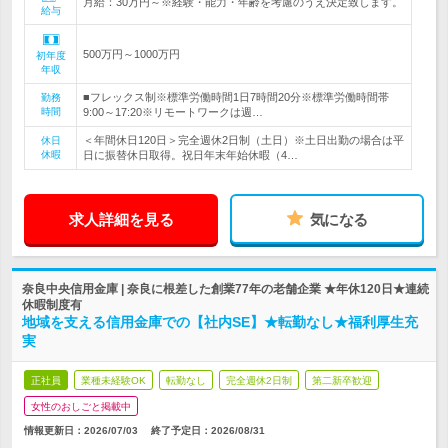
月給：30万円～※経験・能力・年齢を考慮のうえ決定致します。
給与
500万円～1000万円
初年度
年収
■フレックス制※標準労働時間1日7時間20分※標準労働時間帯
勤務
時間
9:00～17:20※リモートワークは週…
＜年間休日120日＞完全週休2日制（土日）※土日出勤の場合は平
休日
休暇
日に振替休日取得。祝日年末年始休暇（4…
求人詳細を見る
気になる
奈良中央信用金庫 | 奈良に根差した創業77年の老舗企業 ★年休120日★連続
休暇制度有
地域を支える信用金庫での【社内SE】★転勤なし★福利厚生充
実
正社員
業種未経験OK
転勤なし
完全週休2日制
第二新卒歓迎
女性のおしごと掲載中
情報更新日：2026/07/03
終了予定日：
2026/08/31