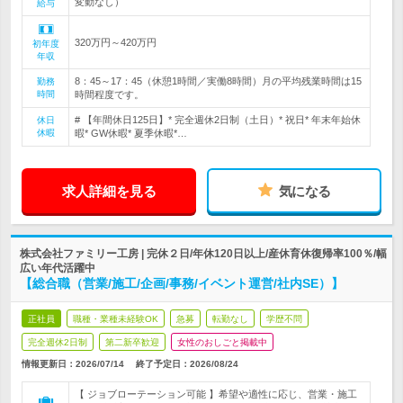
変動なし）
給与
320万円～420万円
初年度
年収
8：45～17：45（休憩1時間／実働8時間）月の平均残業時間は15
勤務
時間
時間程度です。
# 【年間休日125日】* 完全週休2日制（土日）* 祝日* 年末年始休
休日
休暇
暇* GW休暇* 夏季休暇*…
求人詳細を見る
気になる
株式会社ファミリー工房 | 完休２日/年休120日以上/産休育休復帰率100％/幅
広い年代活躍中
【総合職（営業/施工/企画/事務/イベント運営/社内SE）】
正社員
職種・業種未経験OK
急募
転勤なし
学歴不問
完全週休2日制
第二新卒歓迎
女性のおしごと掲載中
情報更新日：2026/07/14
終了予定日：
2026/08/24
【 ジョブローテーション可能 】希望や適性に応じ、営業・施工