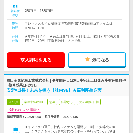
750万円～1330万円
初年度
年収
フレックスタイム制※標準労働時間7.75時間※コアタイムは
勤務
時間
10:00～14:30
★年間休日125日★完全週休2日制（休日は土日祝日）年間有給休
休日
休暇
暇10日～20日（下限日数は、入社半年…
求人詳細を見る
気になる
福田金属箔粉工業株式会社 | ◆年間休日120日◆完全土日休み◆有休取得率
8割◆残業ほぼなし
安定×成長！未来を担う【社内SE】★福利厚生充実
正社員
業種未経験OK
急募
転勤なし
完全週休2日制
女性のおしごと掲載中
情報更新日：2026/08/04
終了予定日：
2027/01/07
ITインフラの運用、社内システムを開発し生産性・効率化の向
上、システムを用いた事業部門のサポートを行っていただきま