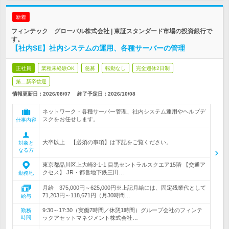
新着
フィンテック グローバル株式会社 | 東証スタンダード市場の投資銀行で
す。
【社内SE】社内システムの運用、各種サーバーの管理
正社員
業種未経験OK
急募
転勤なし
完全週休2日制
第二新卒歓迎
情報更新日：2026/08/07
終了予定日：
2026/10/08
ネットワーク・各種サーバー管理、社内システム運用やヘルプデ
スクをお任せします。
仕事内容
大卒以上 【必須の事項】は下記をご覧ください。
対象と
なる方
東京都品川区上大崎3-1-1 目黒セントラルスクエア15階 【交通ア
クセス】 JR・都営地下鉄三田…
勤務地
月給 375,000円～625,000円※上記月給には、固定残業代として
71,203円～118,671円（月30時間…
給与
9:30～17:30（実働7時間／休憩1時間）グループ会社のフィンテ
勤務
時間
ックアセットマネジメント株式会社…