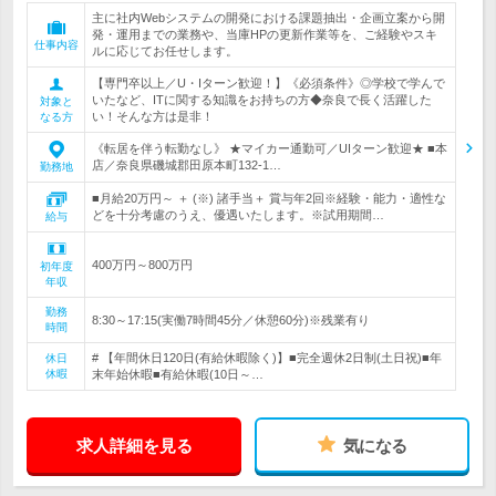
主に社内Webシステムの開発における課題抽出・企画立案から開
発・運用までの業務や、当庫HPの更新作業等を、ご経験やスキ
仕事内容
ルに応じてお任せします。
【専門卒以上／U・Iターン歓迎！】《必須条件》◎学校で学んで
いたなど、ITに関する知識をお持ちの方◆奈良で長く活躍した
対象と
い！そんな方は是非！
なる方
《転居を伴う転勤なし》 ★マイカー通勤可／UIターン歓迎★ ■本
店／奈良県磯城郡田原本町132-1…
勤務地
■月給20万円～ ＋ (※) 諸手当＋ 賞与年2回※経験・能力・適性な
どを十分考慮のうえ、優遇いたします。※試用期間…
給与
400万円～800万円
初年度
年収
勤務
8:30～17:15(実働7時間45分／休憩60分)※残業有り
時間
# 【年間休日120日(有給休暇除く)】■完全週休2日制(土日祝)■年
休日
休暇
末年始休暇■有給休暇(10日～…
求人詳細を見る
気になる