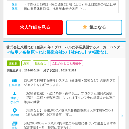
＜年間休日120日＞完全週休2日制（土日）※土日出勤の場合は平
休日
休暇
日に振替休日取得。祝日年末年始休暇（4…
求人詳細を見る
気になる
株式会社八幡ねじ | 創業76年！グローバルに事業展開するメーカーベンダー
＜岐阜／各務原＞ねじ製造会社の【社内SE】★転勤なし
正社員
急募
転勤なし
女性のおしごと掲載中
情報更新日：2026/05/26
終了予定日：
2026/11/16
自社内で利用する基幹システム（受発注・出荷など）の刷新プロ
ジェクトをお任せします。
仕事内容
【経験者歓迎】＜必須条件＞高卒以上、プログラム開発の経験
（言語・工程・年数不問）もしくはITインフラの構築または運用
対象と
維持の経験
なる方
【転勤なし】 各務原DC／岐阜県各務原市鵜沼大伊木町5-265-1
【雇入れ直後】上記事業所 【変…
勤務地
月給280,000円～360,200円※能力や経験に基づいて優遇します※
試用期間6ヶ月（待遇に変更なし）
給与