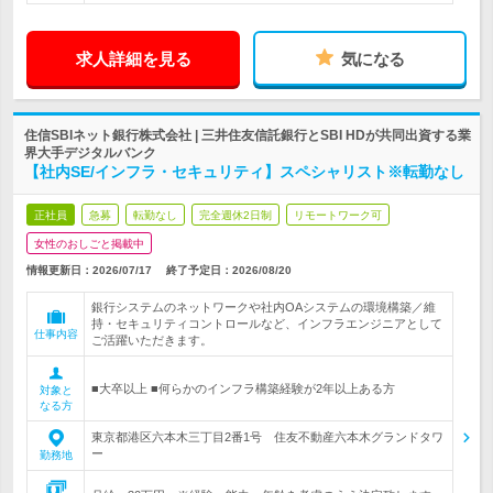
求人詳細を見る
気になる
住信SBIネット銀行株式会社 | 三井住友信託銀行とSBI HDが共同出資する業
界大手デジタルバンク
【社内SE/インフラ・セキュリティ】スペシャリスト※転勤なし
正社員
急募
転勤なし
完全週休2日制
リモートワーク可
女性のおしごと掲載中
情報更新日：2026/07/17
終了予定日：
2026/08/20
銀行システムのネットワークや社内OAシステムの環境構築／維
持・セキュリティコントロールなど、インフラエンジニアとして
仕事内容
ご活躍いただきます。
■大卒以上 ■何らかのインフラ構築経験が2年以上ある方
対象と
なる方
東京都港区六本木三丁目2番1号 住友不動産六本木グランドタワ
ー
勤務地