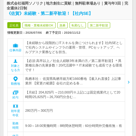
株式会社福岡ソノリク | 地方創生に貢献｜無料駐車場あり｜賞与年3回｜完
全週休2日制
《佐賀》未経験・第二新卒歓迎！【社内SE】
正社員
職種・業種未経験OK
急募
転勤なし
第二新卒歓迎
情報更新日：2026/07/06
終了予定日：
2026/11/12
【未経験から段階的にITスキルを身につけられます】社内SEとし
て社内システムやインフラの運用・管理、PCセットアップ、ヘ
仕事内容
ルプデスク業務などを担当。
【必須:高卒以上／社会人経験3年未満の方／第二新卒歓迎】＊異
業種出身の先輩多数！20代活躍中＊IT未経験でも成長できる環境
対象と
です！
なる方
鳥栖本社： 佐賀県鳥栖市姫方町1660番地 【雇入れ直後】上記事
業所 【変更の範囲】会社の定める各…
勤務地
【月給】204,825円 ～210,000円※上記には固定残業代として20
時間/25,825円～26,700円分含む…
給与
280万円～300万円
初年度
年収
勤務
9:00～18:00実働時間：8時間休憩時間：60分時間外労働有無：有
時間
休日