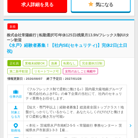
求人詳細を見る
気になる
新着
株式会社常陽銀行 | 転勤選択可/年休125日/残業月13.9h/フレックス制/UIタ
ーン歓迎
《水戸》経験者募集！【社内SE(セキュリティ)】完休2日(土日
祝)
正社員
業種未経験OK
急募
転勤なし
完全週休2日制
第二新卒歓迎
リモートワーク可
女性のおしごと掲載中
情報更新日：2026/08/07
終了予定日：
2027/01/28
《フルフレックス制で柔軟に働ける♪》国内最大級地銀グループ
『株式会社めぶきFG』の傘下企業の当社にて、社内のセキュリ
仕事内容
ティ業務をお任せします。
【短大・専門卒以上｜経験者募集】総資産全国トップクラス！地
盤がしっかりしているからこそ、あなたらしくのびのびと働けま
対象と
す◎柔軟な働き方が可能♪
なる方
＜本社＞ 茨城県水戸市南町2-5-5 ＜常陽銀行 事務センター＞ 茨
城県水戸市新原1-3-3 【雇…
勤務地