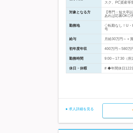
スク、PC資産等
対象となる方
【専門・短大卒以上
あれば応募OK◎
勤務地
◇転勤なし！U・
号
給与
月給30万円～＋
初年度年収
400万円～580万
勤務時間
9:00～17:3
休日・休暇
# ◆年間休日12
求人詳細を見る