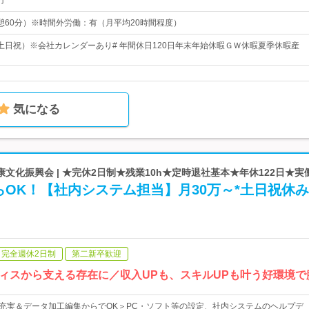
円
0（休憩60分）※時間外労働：有（月平均20時間程度）
土日祝）※会社カレンダーあり# 年間休日120日年末年始休暇ＧＷ休暇夏季休暇産
気になる
文化振興会 | ★完休2日制★残業10h★定時退社基本★年休122日★実働7
OK！【社内システム担当】月30万～*土日祝休み
完全週休2日制
第二新卒歓迎
ィスから支える存在に／収入UPも、スキルUPも叶う好環境で
ト充実＆データ加工編集からでOK＞PC・ソフト等の設定、社内システムのヘルプデ