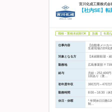
宮川化成工業株式会社 
【社内SE】
職種・業種未経験OK
急募
転勤
仕事内容
【自動車メーカー
生産現場のDX化
対象となる方
【未経験歓迎・経
勤務地
広島事業部 〒73
給与
月給：252,40
1回あり（査…
初年度年収
380万円～470万
勤務時間
8:00～16:30
休日・休暇
* 年間休日日数1
制…