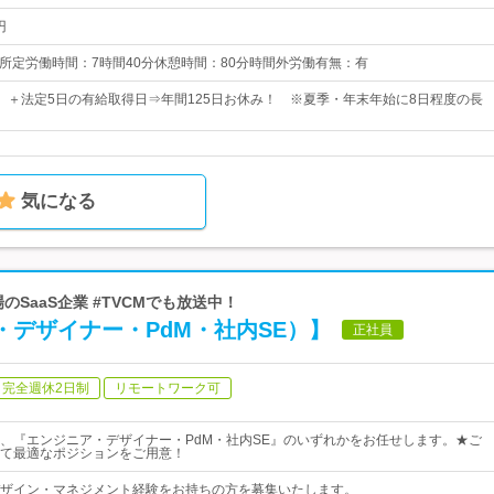
円
：00所定労働時間：7時間40分休憩時間：80分時間外労働有無：有
0日 ＋法定5日の有給取得日⇒年間125日お休み！ ※夏季・年末年始に8日程度の長
気になる
のSaaS企業 #TVCMでも放送中！
・デザイナー・PdM・社内SE）】
正社員
完全週休2日制
リモートワーク可
、『エンジニア・デザイナー・PdM・社内SE』のいずれかをお任せします。★ご
て最適なポジションをご用意！
ザイン・マネジメント経験をお持ちの方を募集いたします。