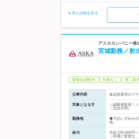
求人詳細を見る
アスカカンパニー株式
宮城勤務／射
業種未経験OK
転勤なし
第二新
仕事内容
食品容器等のプラ
対象となる方
＼経験者歓迎！／
（言語不問）
勤務地
◆下記いずれかの
地…
給与
月給 250,00
（待遇に変更な…