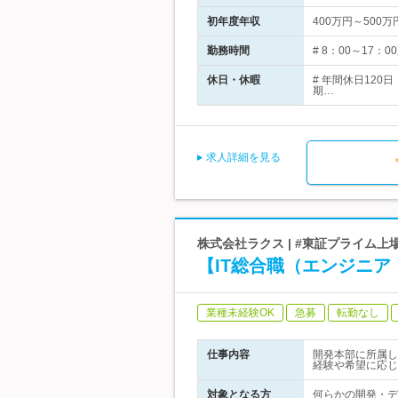
初年度年収
400万円～500万
勤務時間
# 8：00～17
休日・休暇
# 年間休日12
期…
求人詳細を見る
株式会社ラクス | #東証プライム上場
【IT総合職（エンジニア
業種未経験OK
急募
転勤なし
仕事内容
開発本部に所属し
経験や希望に応じ
対象となる方
何らかの開発・デ