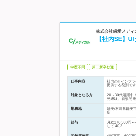
株式会社歯愛メディ
【社内SE】U
学歴不問
第二新卒歓迎
仕事内容
社内のITインフ
提供する役割です
対象となる方
20～30代活躍
発経験、新規開発
勤務地
能美/石川県能美
所
給与
月給270,500
して 40,3…