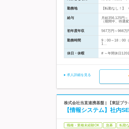
勤務地
【転勤なし！】 《
給与
月給356,12
（期間中、待遇変
初年度年収
567万円～966万
勤務時間
9：00～18：
1…
休日・休暇
# ～年間休日12
求人詳細を見る
株式会社当直連携基盤 | 【東証プ
【情報システム】社内S
職種・業種未経験OK
急募
転勤