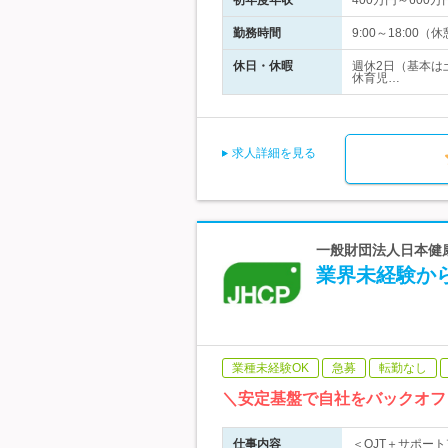
初年度年収
400万円～600万
勤務時間
9:00～18:0
休日・休暇
週休2日（基本は
休育児…
求人詳細を見る
一般財団法人日本健康
業界未経験から
業種未経験OK
急募
転勤なし
＼安定基盤で自社をバックオフ
仕事内容
＜OJT＋サポー