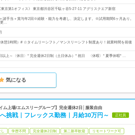
東京第1オフィス》 東京都渋谷区千駄ヶ谷5-27-11 アグリスクエア新宿
5円～＋諸手当＋賞与年2回※経験・能力を考慮し、決定します。※試用期間6ヶ月あり。
更…
円
00（休憩1時間）# ☆タイムリーシフト／マンスリーシフト制度あり！就業時間を前後
0日以上～〈休日〉* 完全週休2日制（土日休み）* 祝日 〈休暇〉* 夏季休暇* …
気になる
ライム上場/エムスリーグループ】完全週休2日│服装自由
Eへ挑戦｜フレックス勤務｜月給30万円～
正社員
なし
学歴不問
完全週休2日制
第二新卒歓迎
リモートワーク可