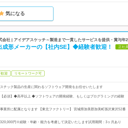
気になる
会社 | アイデアスケッチ～製造まで一貫したサービスを提供・賞与年
出成形メーカーの【社内SE】◆経験者歓迎！
正社
卒歓迎
リモートワーク可
スチック製品の生産に関わるソフトウェア開発をお任せいたします
【必須】◆高卒以上 ◆ソフトウェアの開発経験、もしくはプログラミングの経験
事業所に配属となります 【東北ファクトリー】 宮城県加美郡加美町孫沢東沢52番
0円～320,000円※経験・年齢・能力を考慮して決定いたします試用期間：3ヶ月あり