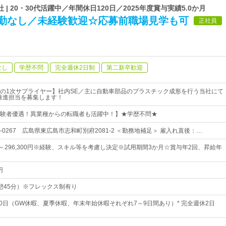
| 20・30代活躍中／年間休日120日／2025年度賞与実績5.0か月
転勤なし／未経験歓迎☆応募前職場見学も可
正社員
なし
学歴不問
完全週休2日制
第二新卒歓迎
の1次サプライヤー】社内SE／主に自動車部品のプラスチック成形を行う当社にて
推進担当を募集します！
験者優遇！異業種からの転職者も活躍中！】★学歴不問★
9-0267 広島県東広島市志和町別府2081-2 ＜勤務地補足＞ 雇入れ直後：…
0円～296,300円※経験、スキル等を考慮し決定※試用期間3か月☆賞与年2回、昇給年
円
（休憩45分）※フレックス制有り
20日（GW休暇、夏季休暇、年末年始休暇それぞれ7～9日間あり）* 完全週休2日