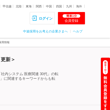
甲信越
北陸
東海
関西
中国
四国
九州
海外
簡単1分
ログイン
会員登録
中途採用をお考えの企業さまへ
ヘルプ
採用情報
）更新＞
社内システム 医療関連 30代」の転
代」に関連するキーワードからも転