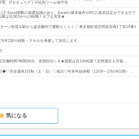
管理、ITセキュリティや社内ツール保守等
】Excel関数の基礎知識があり、Excelの基本操作やPCの基本設定ができる方で
先輩は元SESからの転職！オフも充実★
Iターン歓迎＆駅から徒歩圏内で通勤らくらく◇ 東京都杉並区阿佐谷南1丁目14番1
賞与年2回※経験・スキルを考慮して決定します。
円
0（所定労働時間7時間30分、休憩60分）# ★残業は月10h程度！定時退社も可能…
2日◆◇完全週休2日制（土・日）◇祝日◇年末年始休暇（12/29～1/3の6日間）…
気になる