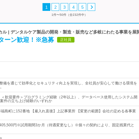
1
2
3
4
5
1件〜50件（全232件中）
カル | デンタルケア製品の開発・製造・販売など多岐にわたる事業を展
Iターン歓迎！※急募
正社員
ラ整備を通じて効率化とセキュリティ向上を実現し、全社員が安心して働ける環境を
。
中！＜歓迎要件＞プログラミング経験（2年以上）、データベース使用したシステム開
案件の立ち上げ経験のいずれか
市福島町に152番地 【雇入れ直後】上記事業所 【変更の範囲】会社の定める各事業
円～405,500円※試用期間3か月（待遇変更なし）※個々の契約により、固定残業代と