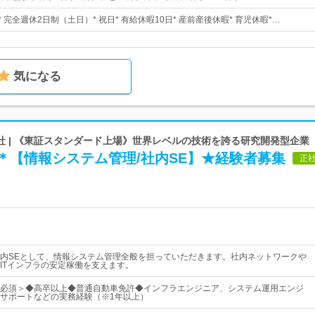
* 完全週休2日制（土日）* 祝日* 有給休暇10日* 産前産後休暇* 育児休暇*…
気になる
社 | 《東証スタンダード上場》世界レベルの技術を誇る研究開発型企業
＊【情報システム管理/社内SE】★経験者募集
正
内SEとして、情報システム管理全般を担っていただきます。社内ネットワークや
ITインフラの安定稼働を支えます。
必須＞◆高卒以上◆普通自動車免許◆インフラエンジニア、システム運用エンジ
サポートなどの実務経験（※1年以上）