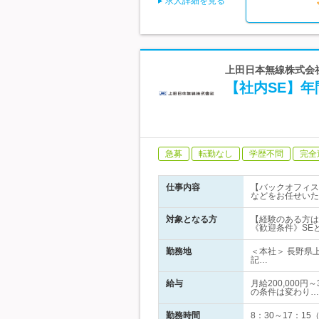
求人詳細を見る
上田日本無線株式会
【社内SE】年
急募
転勤なし
学歴不問
完全
仕事内容
【バックオフィス
などをお任せいた
対象となる方
【経験のある方は
《歓迎条件》SE
勤務地
＜本社＞ 長野県
記…
給与
月給200,000
の条件は変わり…
勤務時間
8：30～17：1