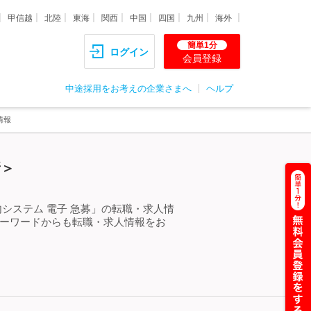
甲信越
北陸
東海
関西
中国
四国
九州
海外
簡単1分
ログイン
会員登録
中途採用をお考えの企業さまへ
ヘルプ
情報
新＞
システム 電子 急募」の転職・求人情
キーワードからも転職・求人情報をお