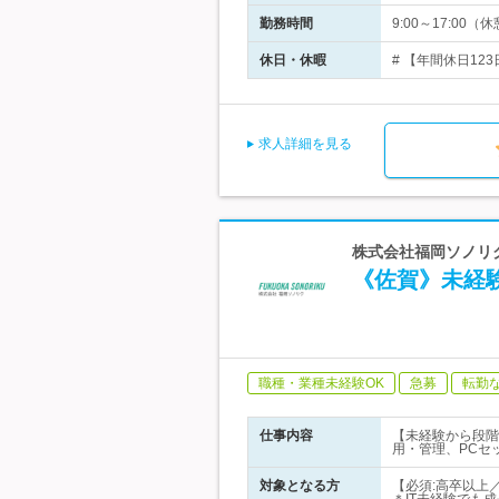
勤務時間
9:00～17:0
休日・休暇
# 【年間休日12
求人詳細を見る
株式会社福岡ソノリク
《佐賀》未経
職種・業種未経験OK
急募
転勤
仕事内容
【未経験から段階
用・管理、PCセ
対象となる方
【必須:高卒以上