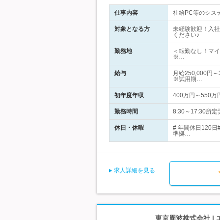
仕事内容
社給PC等のシス
対象となる方
未経験歓迎！入社
ください♪
勤務地
＜転勤なし！マイ
※…
給与
月給250,000
※試用期…
初年度年収
400万円～550万
勤務時間
8:30～17:3
休日・休暇
# 年間休日12
準拠…
求人詳細を見る
東京周波株式会社 |