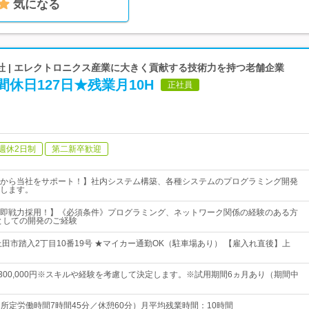
気になる
社 | エレクトロニクス産業に大きく貢献する技術力を持つ老舗企業
間休日127日★残業月10H
正社員
週休2日制
第二新卒歓迎
から当社をサポート！】社内システム構築、各種システムのプログラミング開発
します。
即戦力採用！】《必須条件》プログラミング、ネットワーク関係の経験のある方
としての開発のご経験
上田市踏入2丁目10番19号 ★マイカー通勤OK（駐車場あり） 【雇入れ直後】上
円～300,000円※スキルや経験を考慮して決定します。※試用期間6ヵ月あり（期間中
5（所定労働時間7時間45分／休憩60分）月平均残業時間：10時間