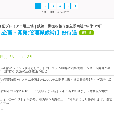
1
2
3
4
5
1件〜50件（全246件中）
 名証プレミア市場上場｜鉄鋼・機械を扱う独立系商社 *年休123日
ム企画・開発(管理職候補)】好待遇
正社員
制
リモートワーク可
企画部のライン長候補として、社内システム戦略の立案/管理、システム開発の企
プ（国内外）施策の企画/推進を担当。
T関連の基礎知識 ■システム企画またはシステム開発に関する業務経験3年～ ■英語中級
～）
古屋市中区栄2-4-18 …「伏見駅」から徒歩7分 ※当面転勤なし（総合職採用に…
0円以上（一律手当含む）※経験、能力等を考慮の上、当社規定により優遇します。※試
均年…
万円