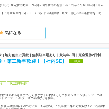
0（休憩60分）所定労働時間：7時間時間外労働の有無：有※残業月平均30時間※時差…
3日】* 完全週休2日制（土日）* 祝日* 有給休暇（最大5日間分の有給休暇を一時…
気になる
 | 地方創生に貢献｜無料駐車場あり｜賞与年3回｜完全週休2日制
験・第二新卒歓迎！【社内SE】
正社員
なし
第二新卒歓迎
的にITスキルを身につけられます】社内SEとして社内システムやインフラの運
ットアップ、ヘルプデスク業務などを担当。
／社会人経験3年未満の方／第二新卒歓迎】＊異業種出身の先輩多数！20代活躍中