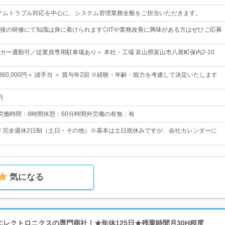
テムトラブル対応を中心に、システム管理業務全般をご担当いただきます。
後の研修にて知識は身に着けられます◎ITや業務改善に興味がある方はぜひご応募
カー通勤可／従業員専用駐車場あり＞ 本社・工場 富山県富山市八尾町保内2-10
円～360,000円＋ 諸手当 ＋ 賞与年2回 ※経験・年齢・能力を考慮して決定いたします
円
0所定労働時間：8時間休憩：60分時間外労働の有無：有
0日# 完全週休2日制（土日・その他）※基本は土日祝休みですが、会社カレンダーに
気になる
 エレクトロニクスの専門商社！★年休125日★残業時間月30H程度