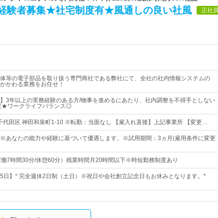
★経験者募集★社宅制度有★風通しの良い社風
正社
体等の電子部品を取り扱う専門商社である弊社にて、全社の社内情報システムの
かかわる業務をお任せ！
】3年以上の実務経験のある方/物事を進めるにあたり、社内調整を不得手としない
実★ワークライフバランス◎
千代田区 神田和泉町1-10 ※転勤：当面なし 【雇入れ直後】上記事業所 【変更…
0円～ ※あなたの能力や経験に基づいて優遇します。※試用期間：3ヵ月(雇用条件に変更
30（実働7時間30分/休憩60分）残業時間月20時間以下※時短勤務制度あり
125日】* 完全週休2日制（土日）※祝日や会社創立記念日もお休みとなります。*