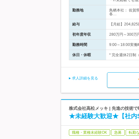
＊IT未経験でも
勤務地
鳥栖本社： 佐賀
各…
給与
【月給】204,82
初年度年収
280万円～300万
勤務時間
9:00～18:0
休日・休暇
* 完全週休2日制
求人詳細を見る
株式会社高松メッキ | 先進の技術
★未経験大歓迎★【社内
職種・業種未経験OK
急募
転勤