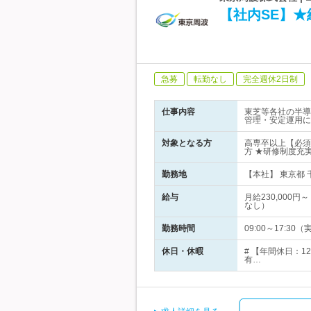
【社内SE】
急募
転勤なし
完全週休2日制
仕事内容
東芝等各社の半導
管理・安定運用に
対象となる方
高専卒以上【必須
方 ★研修制度充
勤務地
【本社】 東京都 
給与
月給230,00
なし）
勤務時間
09:00～17:
休日・休暇
# 【年間休日：
有…