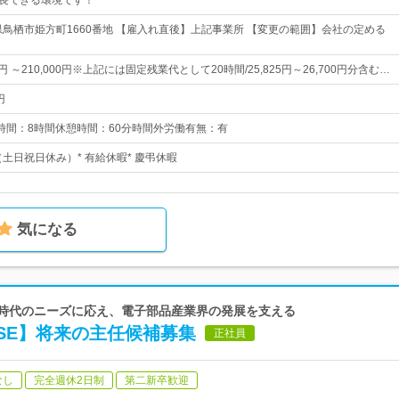
成長できる環境です！
県鳥栖市姫方町1660番地 【雇入れ直後】上記事業所 【変更の範囲】会社の定める
5円 ～210,000円※上記には固定残業代として20時間/25,825円～26,700円分含む…
円
0実働時間：8時間休憩時間：60分時間外労働有無：有
（土日祝日休み）* 有給休暇* 慶弔休暇
気になる
で時代のニーズに応え、電子部品産業界の発展を支える
SE】将来の主任候補募集
正社員
なし
完全週休2日制
第二新卒歓迎