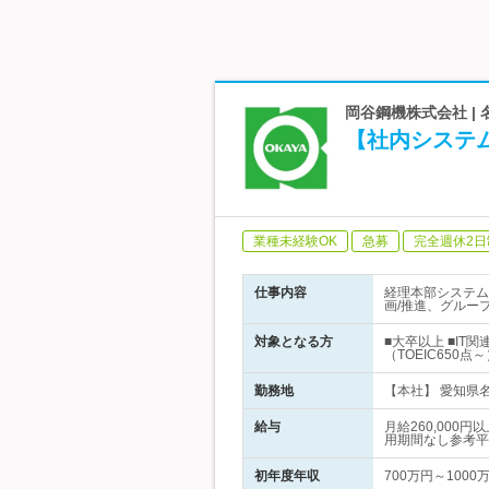
岡谷鋼機株式会社 |
【社内システ
業種未経験OK
急募
完全週休2日
仕事内容
経理本部システム
画/推進、グルー
対象となる方
■大卒以上 ■I
（TOEIC650点
勤務地
【本社】 愛知県名
給与
月給260,00
用期間なし参考平
初年度年収
700万円～1000