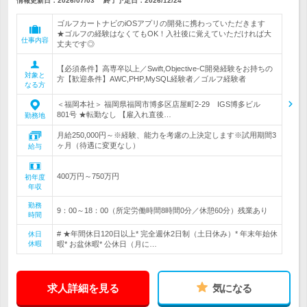
情報更新日：2026/07/03
終了予定日：
2026/12/24
ゴルフカートナビのiOSアプリの開発に携わっていただきます
★ゴルフの経験はなくてもOK！入社後に覚えていただければ大
仕事内容
丈夫です◎
【必須条件】高専卒以上／Swift,Objective-C開発経験をお持ちの
対象と
方【歓迎条件】AWC,PHP,MySQL経験者／ゴルフ経験者
なる方
＜福岡本社＞ 福岡県福岡市博多区店屋町2-29 IGS博多ビル
801号 ★転勤なし 【雇入れ直後…
勤務地
月給250,000円～※経験、能力を考慮の上決定します※試用期間3
ヶ月（待遇に変更なし）
給与
400万円～750万円
初年度
年収
勤務
9：00～18：00（所定労働時間8時間0分／休憩60分）残業あり
時間
# ★年間休日120日以上* 完全週休2日制（土日休み）* 年末年始休
休日
休暇
暇* お盆休暇* 公休日（月に…
求人詳細を見る
気になる