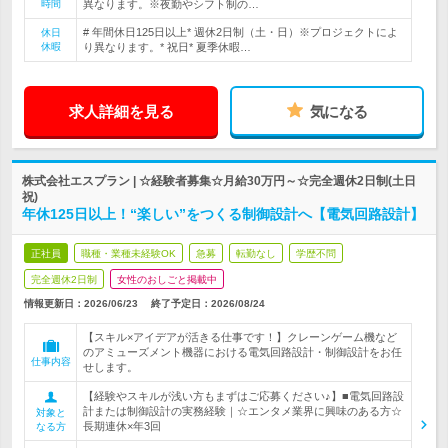
時間
異なります。※夜勤やシフト制の…
# 年間休日125日以上* 週休2日制（土・日）※プロジェクトによ
休日
休暇
り異なります。* 祝日* 夏季休暇…
求人詳細を見る
気になる
株式会社エスプラン | ☆経験者募集☆月給30万円～☆完全週休2日制(土日
祝)
年休125日以上！“楽しい”をつくる制御設計へ【電気回路設計】
正社員
職種・業種未経験OK
急募
転勤なし
学歴不問
完全週休2日制
女性のおしごと掲載中
情報更新日：2026/06/23
終了予定日：
2026/08/24
【スキル×アイデアが活きる仕事です！】クレーンゲーム機など
のアミューズメント機器における電気回路設計・制御設計をお任
仕事内容
せします。
【経験やスキルが浅い方もまずはご応募ください♪】■電気回路設
計または制御設計の実務経験｜☆エンタメ業界に興味のある方☆
対象と
長期連休×年3回
なる方