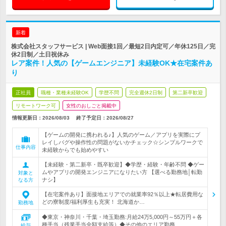
新着
株式会社スタッフサービス | Web面接1回／最短2日内定可／年休125日／完
休2日制／土日祝休み
レア案件！人気の【ゲームエンジニア】未経験OK★在宅案件あ
り
正社員
職種・業種未経験OK
学歴不問
完全週休2日制
第二新卒歓迎
リモートワーク可
女性のおしごと掲載中
情報更新日：2026/08/03
終了予定日：
2026/08/27
【ゲームの開発に携われる♪】人気のゲーム／アプリを実際にプ
レイしバグや操作性の問題がないかチェック☆シンプルワークで
仕事内容
未経験からでも始めやすい
【未経験・第二新卒・既卒歓迎】◆学歴・経験・年齢不問 ◆ゲー
ムやアプリの開発エンジニアになりたい方 【選べる勤務地│転勤
対象と
ナシ】
なる方
【在宅案件あり】面接地エリアでの就業率92％以上★転居費用な
どの寮制度/福利厚生も充実！ 北海道か…
勤務地
◆東京・神奈川・千葉・埼玉勤務:月給24万5,000円～55万円＋各
種手当（残業手当全額支給等）◆その他のエリア勤務…
給与