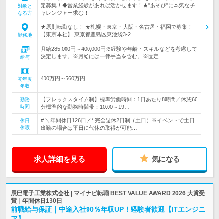
定募集！◆営業経験があれば活かせます！★"あそび"に本気なチ
対象と
ャレンジャー求む！
なる方
★原則転勤なし！ ★札幌・東京・大阪・名古屋・福岡で募集！
【東京本社】 東京都豊島区東池袋3-2…
勤務地
月給285,000円～400,000円※経験や年齢・スキルなどを考慮して
決定します。※月給には一律手当を含む。※固定…
給与
400万円～560万円
初年度
年収
【フレックスタイム制】標準労働時間：1日あたり8時間／休憩60
勤務
時間
分標準的な勤務時間帯：10:00～19…
# ＼年間休日126日／* 完全週休2日制（土日）※イベントで土日
休日
休暇
出勤の場合は平日に代休の取得が可能…
求人詳細を見る
気になる
辰巳電子工業株式会社 | マイナビ転職 BEST VALUE AWARD 2026 大賞受
賞｜年間休日130日
前職給与保証｜中途入社90％年収UP！経験者歓迎【ITエンジニ
ア】