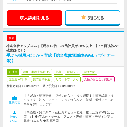
求人詳細を見る
気になる
新着
株式会社アップコム | 【現在10代～20代社員が70％以上！】*土日祝休み*
残業ほぼナシ
手ぶら採用♪ゼロから育成【総合職(動画編集/Webデザイナー
等)】
正社員
職種・業種未経験OK
急募
転勤なし
学歴不問
完全週休2日制
第二新卒歓迎
リモートワーク可
女性のおしごと掲載中
情報更新日：2026/07/07
終了予定日：
2026/09/07
【「Web・動画研修」でゼロからスキルを習得！】動画編集・キ
ャラクター制作・アニメーション制作など、希望・適性に合った
仕事内容
業務をお任せします。
【未経験・第二新卒・正社員デビュー歓迎！推し活好き20代が活
躍中♪】◆VTuber・ゲーム・アニメ・声優・動画・デザイン等に
対象と
興味のある方 ◆学歴不問
なる方