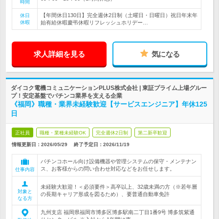
時間
【年間休日130日】完全週休2日制（土曜日・日曜日）祝日年末年
休日
休暇
始有給休暇慶弔休暇リフレッシュホリデー…
求人詳細を見る
気になる
ダイコク電機コミュニケーションPLUS株式会社 | 東証プライム上場グルー
プ！安定基盤でパチンコ業界を支える企業
《福岡》職種・業界未経験歓迎【サービスエンジニア】年休125
日
正社員
職種・業種未経験OK
完全週休2日制
第二新卒歓迎
情報更新日：2026/05/29
終了予定日：
2026/11/19
パチンコホール向け設備機器や管理システムの保守・メンテナン
ス、お客様からの問い合わせ対応などをお任せします。
仕事内容
未経験大歓迎！＜必須要件＞高卒以上、32歳未満の方（※若年層
対象と
の長期キャリア形成を図るため）、要普通自動車免許
なる方
九州支店 福岡県福岡市博多区博多駅南二丁目1番9号 博多筑紫通