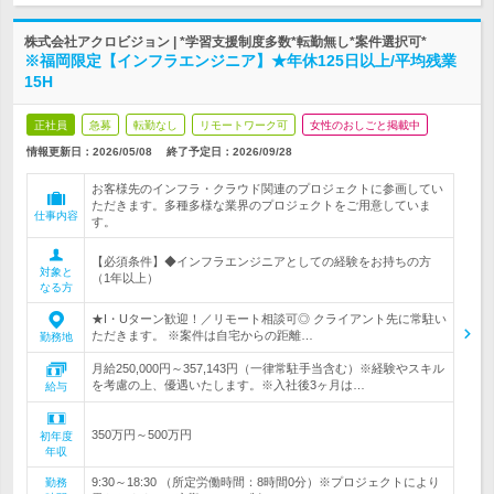
株式会社アクロビジョン | *学習支援制度多数*転勤無し*案件選択可*
※福岡限定【インフラエンジニア】★年休125日以上/平均残業
15H
正社員
急募
転勤なし
リモートワーク可
女性のおしごと掲載中
情報更新日：2026/05/08
終了予定日：
2026/09/28
お客様先のインフラ・クラウド関連のプロジェクトに参画してい
ただきます。多種多様な業界のプロジェクトをご用意していま
仕事内容
す。
【必須条件】◆インフラエンジニアとしての経験をお持ちの方
対象と
（1年以上）
なる方
★I・Uターン歓迎！／リモート相談可◎ クライアント先に常駐い
ただきます。 ※案件は自宅からの距離…
勤務地
月給250,000円～357,143円（一律常駐手当含む）※経験やスキル
を考慮の上、優遇いたします。※入社後3ヶ月は…
給与
350万円～500万円
初年度
年収
9:30～18:30 （所定労働時間：8時間0分）※プロジェクトにより
勤務