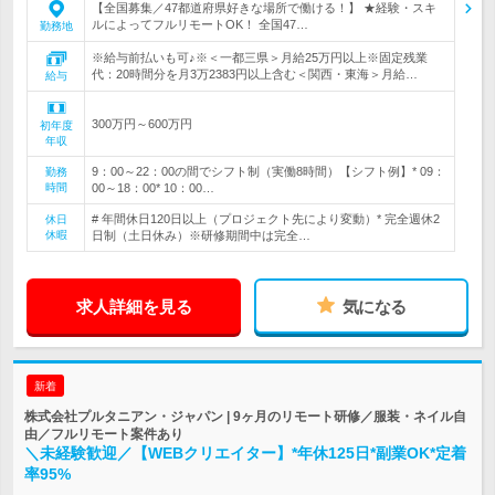
【全国募集／47都道府県好きな場所で働ける！】 ★経験・スキ
ルによってフルリモートOK！ 全国47…
勤務地
※給与前払いも可♪※＜一都三県＞月給25万円以上※固定残業
代：20時間分を月3万2383円以上含む＜関西・東海＞月給…
給与
300万円～600万円
初年度
年収
9：00～22：00の間でシフト制（実働8時間）【シフト例】* 09：
勤務
時間
00～18：00* 10：00…
# 年間休日120日以上（プロジェクト先により変動）* 完全週休2
休日
休暇
日制（土日休み）※研修期間中は完全…
求人詳細を見る
気になる
新着
株式会社プルタニアン・ジャパン | 9ヶ月のリモート研修／服装・ネイル自
由／フルリモート案件あり
＼未経験歓迎／【WEBクリエイター】*年休125日*副業OK*定着
率95%