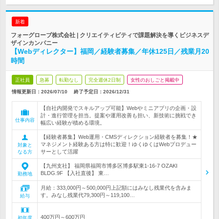
新着
フォーグローブ株式会社 | クリエイティビティで課題解決を導くビジネスデ
ザインカンパニー
【Webディレクター】福岡／経験者募集／年休125日／残業月20
時間
正社員
急募
転勤なし
完全週休2日制
女性のおしごと掲載中
情報更新日：2026/07/10
終了予定日：
2026/12/31
【自社内開発でスキルアップ可能】Webやミニアプリの企画・設
計・進行管理を担当。提案や運用改善も担い、新技術に挑戦でき
仕事内容
幅広い経験が積める環境。
【経験者募集】Web運用・CMSディレクション経験者を募集！★
マネジメント経験ある方は特に歓迎！ゆくゆくはWebプロデュー
対象と
サーとして活躍
なる方
【九州支社】 福岡県福岡市博多区博多駅東1-16-7 OZAKI
BLDG.9F 【入社直後】 東…
勤務地
月給：333,000円～500,000円上記額にはみなし残業代を含みま
す。みなし残業代79,300円～119,100…
給与
400万円～600万円
初年度