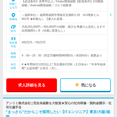
【必須条件】高専卒以上／Flutter開発経験【歓迎条件】iOS開発
対象と
経験／Android開発経験／ゴルフ経験者
なる方
＜福岡本社＞ 福岡県福岡市博多区店屋町2-29 IGS博多ビル
801号 ★転勤なし 【雇入れ直後…
勤務地
月給250,000円～400,000円※経験、能力を考慮の上決定します※
試用期間3ヶ月（待遇に変更なし）
給与
400万円～750万円
初年度
年収
勤務
9：00～18：00（所定労働時間8時間0分／休憩60分）残業あり
時間
# ★年間休日120日以上* 完全週休2日制（土日休み）* 年末年始休
休日
休暇
暇* お盆休暇* 公休日（月に…
求人詳細を見る
気になる
アンリミ株式会社 | 完全未経験を大歓迎★安心の社内研修・契約金開示・社
宅引越手当
"まっさら"だからこそ採用したい【ITエンジニア】東京/大阪/福
岡