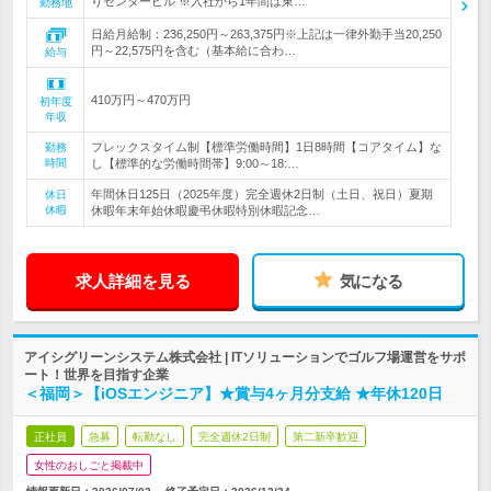
りセンタービル ※入社から1年間は東…
勤務地
日給月給制：236,250円～263,375円※上記は一律外勤手当20,250
円～22,575円を含む（基本給に合わ…
給与
410万円～470万円
初年度
年収
フレックスタイム制【標準労働時間】1日8時間【コアタイム】な
勤務
時間
し【標準的な労働時間帯】9:00～18:…
年間休日125日（2025年度）完全週休2日制（土日、祝日）夏期
休日
休暇
休暇年末年始休暇慶弔休暇特別休暇記念…
求人詳細を見る
気になる
アイシグリーンシステム株式会社 | ITソリューションでゴルフ場運営をサポ
ート！世界を目指す企業
＜福岡＞【iOSエンジニア】★賞与4ヶ月分支給 ★年休120日
正社員
急募
転勤なし
完全週休2日制
第二新卒歓迎
女性のおしごと掲載中