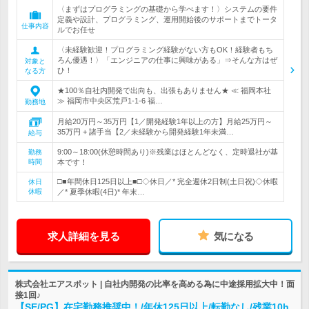
〈まずはプログラミングの基礎から学べます！〉システムの要件
定義や設計、プログラミング、運用開始後のサポートまでトータ
仕事内容
ルでお任せ
〈未経験歓迎！プログラミング経験がない方もOK！経験者もち
ろん優遇！〉「エンジニアの仕事に興味がある」⇒そんな方はぜ
対象と
ひ！
なる方
★100％自社内開発で出向も、出張もありません★ ≪ 福岡本社
≫ 福岡市中央区荒戸1-1-6 福…
勤務地
月給20万円～35万円【1／開発経験1年以上の方】月給25万円～
35万円 + 諸手当【2／未経験から開発経験1年未満…
給与
9:00～18:00(休憩時間あり)※残業はほとんどなく、定時退社が基
勤務
時間
本です！
□■年間休日125日以上■□◇休日／* 完全週休2日制(土日祝)◇休暇
休日
休暇
／* 夏季休暇(4日)* 年末…
求人詳細を見る
気になる
株式会社エアスポット | 自社内開発の比率を高める為に中途採用拡大中！面
接1回♪
【SE/PG】在宅勤務推奨中！/年休125日以上/転勤なし/残業10h