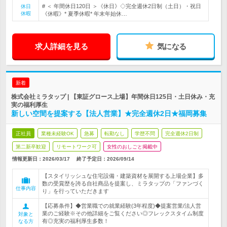
# ＜ 年間休日120日 ＞《休日》◇完全週休2日制（土日）・祝日
休日
休暇
《休暇》* 夏季休暇* 年末年始休…
求人詳細を見る
気になる
新着
株式会社ミラタップ | 【東証グロース上場】年間休日125日・土日休み・充
実の福利厚生
新しい空間を提案する【法人営業】★完全週休2日★福岡募集
正社員
業種未経験OK
急募
転勤なし
学歴不問
完全週休2日制
第二新卒歓迎
リモートワーク可
女性のおしごと掲載中
情報更新日：2026/03/17
終了予定日：
2026/09/14
【スタイリッシュな住宅設備・建築資材を展開する上場企業】多
数の受賞歴を誇る自社商品を提案し、ミラタップの「ファンづく
仕事内容
り」を行っていただきます
【応募条件】◆営業職での就業経験(3年程度)◆提案営業/法人営
業のご経験※その他詳細をご覧ください◎フレックスタイム制度
対象と
有◎充実の福利厚生多数！
なる方