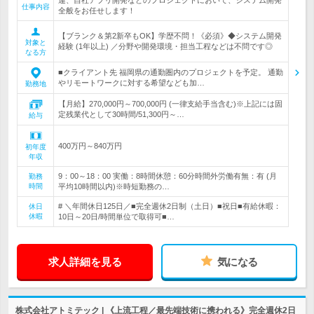
連、自社アプリ開発などのプロジェクトにおいて、システム開発
仕事内容
全般をお任せします！
【ブランク＆第2新卒もOK】学歴不問！《必須》◆システム開発
対象と
経験 (1年以上) ／分野や開発環境・担当工程などは不問です◎
なる方
■クライアント先 福岡県の通勤圏内のプロジェクトを予定。 通勤
やリモートワークに対する希望なども加…
勤務地
【月給】270,000円～700,000円 (一律支給手当含む)※上記には固
定残業代として30時間/51,300円～…
給与
400万円～840万円
初年度
年収
9：00～18：00 実働：8時間休憩：60分時間外労働有無：有 (月
勤務
時間
平均10時間以内)※時短勤務の…
# ＼年間休日125日／■完全週休2日制（土日）■祝日■有給休暇：
休日
休暇
10日～20日/時間単位で取得可■…
求人詳細を見る
気になる
株式会社アトミテック | 《上流工程／最先端技術に携われる》完全週休2日