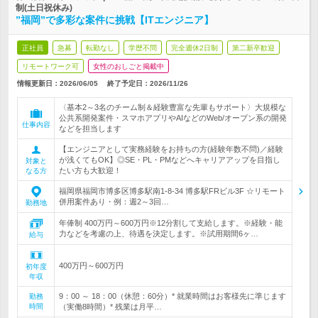
制(土日祝休み)
”福岡”で多彩な案件に挑戦【ITエンジニア】
正社員
急募
転勤なし
学歴不問
完全週休2日制
第二新卒歓迎
リモートワーク可
女性のおしごと掲載中
情報更新日：2026/06/05
終了予定日：
2026/11/26
〈基本2～3名のチーム制＆経験豊富な先輩もサポート〉大規模な
公共系開発案件・スマホアプリやAIなどのWeb/オープン系の開発
仕事内容
などを担当します
【エンジニアとして実務経験をお持ちの方(経験年数不問)／経験
が浅くてもOK】◎SE・PL・PMなどへキャリアアップを目指し
対象と
たい方も大歓迎！
なる方
福岡県福岡市博多区博多駅南1-8-34 博多駅FRビル3F ☆リモート
併用案件あり・例：週2～3回…
勤務地
年俸制 400万円～600万円※12分割して支給します。※経験・能
力などを考慮の上、待遇を決定します。※試用期間6ヶ…
給与
400万円～600万円
初年度
年収
9：00 ～ 18：00（休憩：60分）* 就業時間はお客様先に準じます
勤務
時間
（実働8時間）* 残業は月平…