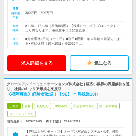
300万円～600万円
初年度
年収
8：30～17：30（実働8時間）【残業について】プロジェクトに
勤務
時間
より異なります。※残業手当全額支給※…
■完全週休2日制（土・日）■祝日■夏期・年末年始※就業先によ
休日
休暇
る■有給休暇（10～20日）※2025年…
求人詳細を見る
気になる
グロースアンドコミュニケーションズ株式会社 | 幅広い業界の課題解決を通
じ、社員のキャリア形成を支援◎
《福岡募集》経験者歓迎！【SE】 ＊月残業10H
正社員
急募
転勤なし
学歴不問
完全週休2日制
第二新卒歓迎
リモートワーク可
情報更新日：2026/07/09
終了予定日：
2026/12/17
【7割以上がリモート◎】オープン系WebシステムやIoT、AI関