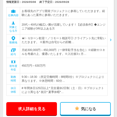
情報更新日：2026/05/08
終了予定日：
2026/09/28
お客様先のアプリ開発プロジェクトに参画していただきます。経
験にあった案件に参画いただきます。
仕事内容
20代～40代の幅広い層が活躍しています！【必須条件】◆エンジ
対象と
ニア経験が3年以上ある方
なる方
★I・Uターン歓迎！／リモート相談可◎ クライアント先に常駐い
ただきます。 ※案件は自宅からの距離…
勤務地
月給300,000円～450,000円（一律常駐手当を含む）※経験やスキ
ルを考慮の上、優遇いたします。※入社後3ヶ月…
給与
450万円～630万円
初年度
年収
9:30～18:30 （所定労働時間：8時間0分）※プロジェクトにより
勤務
時間
異なります。※休憩時間：60分…
# 年間休日125日以上* 完全週休2日制（土・日）※プロジェクト
休日
休暇
により異なる* 祝日* 夏季休暇*…
求人詳細を見る
気になる