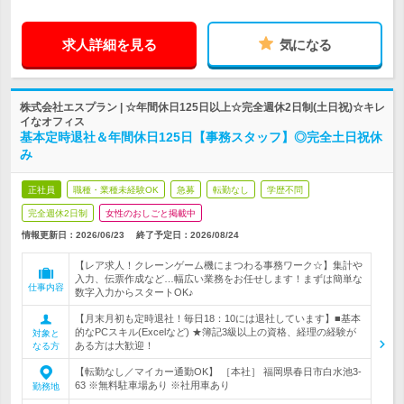
求人詳細を見る
気になる
株式会社エスプラン | ☆年間休日125日以上☆完全週休2日制(土日祝)☆キレ
イなオフィス
基本定時退社＆年間休日125日【事務スタッフ】◎完全土日祝休
み
正社員
職種・業種未経験OK
急募
転勤なし
学歴不問
完全週休2日制
女性のおしごと掲載中
情報更新日：2026/06/23
終了予定日：
2026/08/24
【レア求人！クレーンゲーム機にまつわる事務ワーク☆】集計や
入力、伝票作成など…幅広い業務をお任せします！まずは簡単な
仕事内容
数字入力からスタートOK♪
【月末月初も定時退社！毎日18：10には退社しています】■基本
的なPCスキル(Excelなど) ★簿記3級以上の資格、経理の経験が
対象と
ある方は大歓迎！
なる方
【転勤なし／マイカー通勤OK】 ［本社］ 福岡県春日市白水池3-
63 ※無料駐車場あり ※社用車あり
勤務地