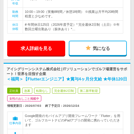
年収
10:00～19:00（実働8時間／休憩1時間） ※残業は月平均20時間
勤務
時間
程度と少なめです。
# 年間休日125日（2026年度予定）* 完全週休2日制（土日）※年
休日
休暇
数回土曜出勤あり（振休あり）*…
求人詳細を見る
気になる
アイシグリーンシステム株式会社 | ITソリューションでゴルフ場運営をサポ
ート！世界を目指す企業
＜福岡＞【Flutterエンジニア】★賞与4ヶ月分支給 ★年休120日
正社員
急募
転勤なし
完全週休2日制
第二新卒歓迎
女性のおしごと掲載中
情報更新日：2026/07/03
終了予定日：
2026/12/24
Google開発のモバイルアプリ開発フレームワーク「Flutter」を用
いて、ゴルフカートナビのiPadアプリの開発に携わっていただき
仕事内容
ます