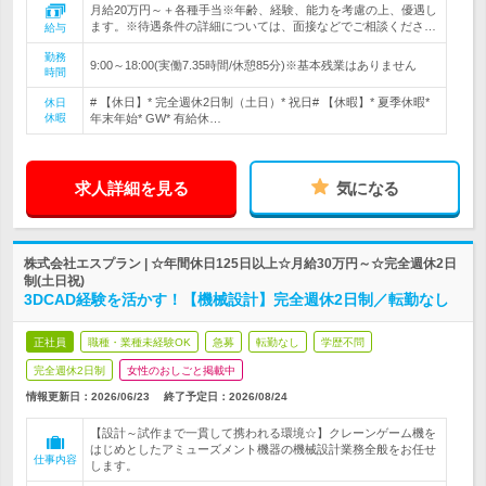
月給20万円～＋各種手当※年齢、経験、能力を考慮の上、優遇し
ます。※待遇条件の詳細については、面接などでご相談くださ…
給与
勤務
9:00～18:00(実働7.35時間/休憩85分)※基本残業はありません
時間
# 【休日】* 完全週休2日制（土日）* 祝日# 【休暇】* 夏季休暇*
休日
休暇
年末年始* GW* 有給休…
求人詳細を見る
気になる
株式会社エスプラン | ☆年間休日125日以上☆月給30万円～☆完全週休2日
制(土日祝)
3DCAD経験を活かす！【機械設計】完全週休2日制／転勤なし
正社員
職種・業種未経験OK
急募
転勤なし
学歴不問
完全週休2日制
女性のおしごと掲載中
情報更新日：2026/06/23
終了予定日：
2026/08/24
【設計～試作まで一貫して携われる環境☆】クレーンゲーム機を
はじめとしたアミューズメント機器の機械設計業務全般をお任せ
仕事内容
します。