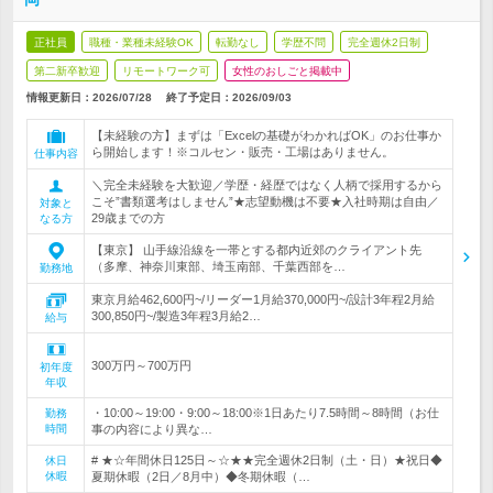
正社員
職種・業種未経験OK
転勤なし
学歴不問
完全週休2日制
第二新卒歓迎
リモートワーク可
女性のおしごと掲載中
情報更新日：2026/07/28
終了予定日：
2026/09/03
【未経験の方】まずは「Excelの基礎がわかればOK」のお仕事か
ら開始します！※コルセン・販売・工場はありません。
仕事内容
＼完全未経験を大歓迎／学歴・経歴ではなく人柄で採用するから
こそ”書類選考はしません”★志望動機は不要★入社時期は自由／
対象と
29歳までの方
なる方
【東京】 山手線沿線を一帯とする都内近郊のクライアント先
（多摩、神奈川東部、埼玉南部、千葉西部を…
勤務地
東京月給462,600円~/リーダー1月給370,000円~/設計3年程2月給
300,850円~/製造3年程3月給2…
給与
300万円～700万円
初年度
年収
・10:00～19:00・9:00～18:00※1日あたり7.5時間～8時間（お仕
勤務
時間
事の内容により異な…
# ★☆年間休日125日～☆★★完全週休2日制（土・日）★祝日◆
休日
休暇
夏期休暇（2日／8月中）◆冬期休暇（…