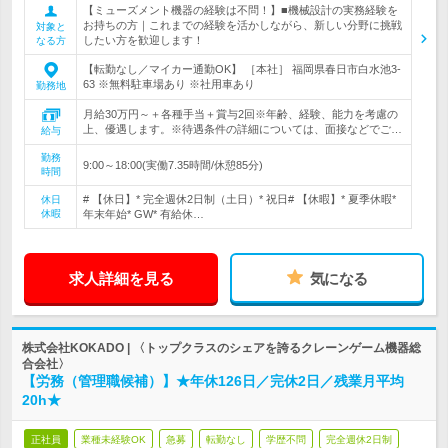
【ミューズメント機器の経験は不問！】■機械設計の実務経験を
お持ちの方｜これまでの経験を活かしながら、新しい分野に挑戦
対象と
したい方を歓迎します！
なる方
【転勤なし／マイカー通勤OK】 ［本社］ 福岡県春日市白水池3-
63 ※無料駐車場あり ※社用車あり
勤務地
月給30万円～＋各種手当＋賞与2回※年齢、経験、能力を考慮の
上、優遇します。※待遇条件の詳細については、面接などでご…
給与
勤務
9:00～18:00(実働7.35時間/休憩85分)
時間
# 【休日】* 完全週休2日制（土日）* 祝日# 【休暇】* 夏季休暇*
休日
休暇
年末年始* GW* 有給休…
求人詳細を見る
気になる
株式会社KOKADO | 〈トップクラスのシェアを誇るクレーンゲーム機器総
合会社〉
【労務（管理職候補）】★年休126日／完休2日／残業月平均
20h★
正社員
業種未経験OK
急募
転勤なし
学歴不問
完全週休2日制