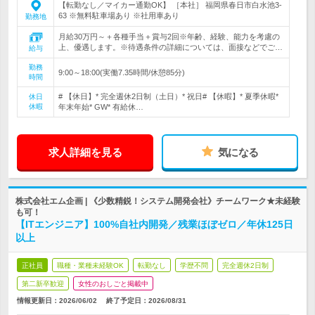
【転勤なし／マイカー通勤OK】 ［本社］ 福岡県春日市白水池3-
63 ※無料駐車場あり ※社用車あり
勤務地
月給30万円～＋各種手当＋賞与2回※年齢、経験、能力を考慮の
上、優遇します。※待遇条件の詳細については、面接などでご…
給与
勤務
9:00～18:00(実働7.35時間/休憩85分)
時間
# 【休日】* 完全週休2日制（土日）* 祝日# 【休暇】* 夏季休暇*
休日
休暇
年末年始* GW* 有給休…
求人詳細を見る
気になる
株式会社エム企画 | 《少数精鋭！システム開発会社》チームワーク★未経験
も可！
【ITエンジニア】100%自社内開発／残業ほぼゼロ／年休125日
以上
正社員
職種・業種未経験OK
転勤なし
学歴不問
完全週休2日制
第二新卒歓迎
女性のおしごと掲載中
情報更新日：2026/06/02
終了予定日：
2026/08/31