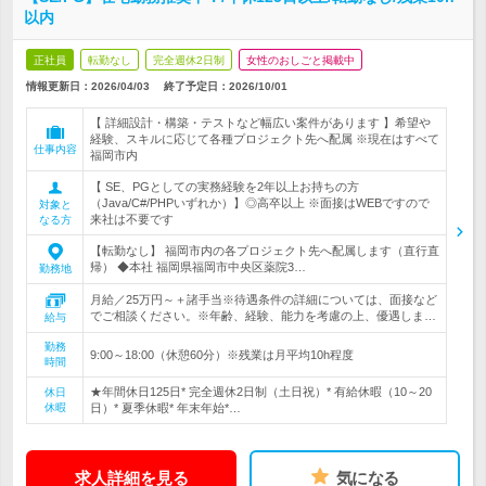
以内
正社員
転勤なし
完全週休2日制
女性のおしごと掲載中
情報更新日：2026/04/03
終了予定日：
2026/10/01
【 詳細設計・構築・テストなど幅広い案件があります 】希望や
経験、スキルに応じて各種プロジェクト先へ配属 ※現在はすべて
仕事内容
福岡市内
【 SE、PGとしての実務経験を2年以上お持ちの方
（Java/C#/PHPいずれか）】◎高卒以上 ※面接はWEBですので
対象と
来社は不要です
なる方
【転勤なし】 福岡市内の各プロジェクト先へ配属します（直行直
帰） ◆本社 福岡県福岡市中央区薬院3…
勤務地
月給／25万円～＋諸手当※待遇条件の詳細については、面接など
でご相談ください。※年齢、経験、能力を考慮の上、優遇しま…
給与
勤務
9:00～18:00（休憩60分）※残業は月平均10h程度
時間
★年間休日125日* 完全週休2日制（土日祝）* 有給休暇（10～20
休日
休暇
日）* 夏季休暇* 年末年始*…
求人詳細を見る
気になる