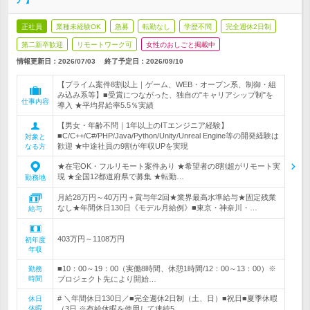
正社員
業種未経験OK
急募
転勤なし
学歴不問
完全週休2日制
第二新卒歓迎
リモートワーク可
女性のおしごと掲載中
情報更新日：2026/07/03
終了予定日：
2026/09/10
【プライム案件8割以上｜ゲーム、WEB・オープン系、制御・組
み込み系等】■受賞につながった、独自の"キャリアシップ制"を
仕事内容
導入 ★平均昇給率5.5％実績
【男女・年齢不問｜1年以上のITエンジニア経験】
■C/C++/C#/PHP/Java/Python/Unity/Unreal Engine等の開発経験は
対象と
歓迎 ★中途社員の9割が年収UPを実現
なる方
★在宅OK・フルリモート案件あり ★希望者の8割超がリモート実
現 ★全国12都道府県で募集 ★転勤…
勤務地
月給28万円～40万円＋賞与年2回★業界最高水準給与★固定残業
なし★年間休日130日《モデル月給例》■東京・神奈川・…
給与
403万円～1108万円
初年度
年収
■10：00～19：00（実働8時間、休憩1時間/12：00～13：00）※
勤務
時間
プロジェクト先により開始…
# ＼年間休日130日／■完全週休2日制（土、日）■祝日■夏季休暇
休日
休暇
（3日 ※有給休暇を使用して連続5…