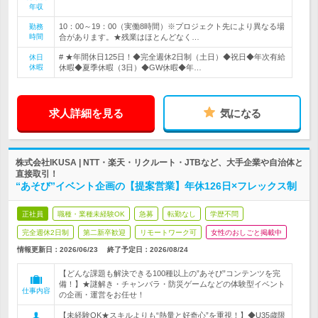
年収
10：00～19：00（実働8時間）※プロジェクト先により異なる場
勤務
時間
合があります。★残業はほとんどなく…
# ★年間休日125日！◆完全週休2日制（土日）◆祝日◆年次有給
休日
休暇
休暇◆夏季休暇（3日）◆GW休暇◆年…
求人詳細を見る
気になる
株式会社IKUSA | NTT・楽天・リクルート・JTBなど、大手企業や自治体と
直接取引！
“あそび”イベント企画の【提案営業】年休126日×フレックス制
正社員
職種・業種未経験OK
急募
転勤なし
学歴不問
完全週休2日制
第二新卒歓迎
リモートワーク可
女性のおしごと掲載中
情報更新日：2026/06/23
終了予定日：
2026/08/24
【どんな課題も解決できる100種以上の”あそび”コンテンツを完
備！】★謎解き・チャンバラ・防災ゲームなどの体験型イベント
仕事内容
の企画・運営をお任せ！
【未経験OK★スキルよりも“熱量と好奇心”を重視！】◆U35歳限