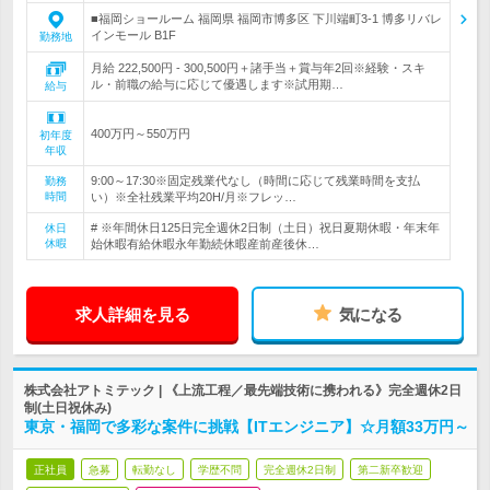
■福岡ショールーム 福岡県 福岡市博多区 下川端町3-1 博多リバレ
インモール B1F
勤務地
月給 222,500円 - 300,500円＋諸手当＋賞与年2回※経験・スキ
ル・前職の給与に応じて優遇します※試用期…
給与
400万円～550万円
初年度
年収
9:00～17:30※固定残業代なし（時間に応じて残業時間を支払
勤務
時間
い）※全社残業平均20H/月※フレッ…
# ※年間休日125日完全週休2日制（土日）祝日夏期休暇・年末年
休日
休暇
始休暇有給休暇永年勤続休暇産前産後休…
求人詳細を見る
気になる
株式会社アトミテック | 《上流工程／最先端技術に携われる》完全週休2日
制(土日祝休み)
東京・福岡で多彩な案件に挑戦【ITエンジニア】☆月額33万円～
正社員
急募
転勤なし
学歴不問
完全週休2日制
第二新卒歓迎