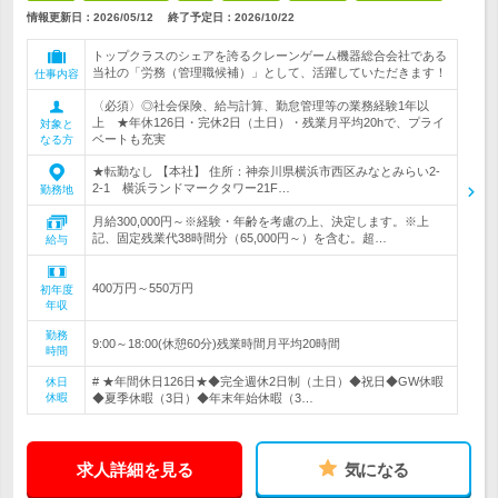
情報更新日：2026/05/12
終了予定日：
2026/10/22
トップクラスのシェアを誇るクレーンゲーム機器総合会社である
当社の「労務（管理職候補）」として、活躍していただきます！
仕事内容
〈必須〉◎社会保険、給与計算、勤怠管理等の業務経験1年以
上 ★年休126日・完休2日（土日）・残業月平均20hで、プライ
対象と
ベートも充実
なる方
★転勤なし 【本社】 住所：神奈川県横浜市西区みなとみらい2-
2-1 横浜ランドマークタワー21F…
勤務地
月給300,000円～※経験・年齢を考慮の上、決定します。※上
記、固定残業代38時間分（65,000円～）を含む。超…
給与
400万円～550万円
初年度
年収
勤務
9:00～18:00(休憩60分)残業時間月平均20時間
時間
# ★年間休日126日★◆完全週休2日制（土日）◆祝日◆GW休暇
休日
休暇
◆夏季休暇（3日）◆年末年始休暇（3…
求人詳細を見る
気になる