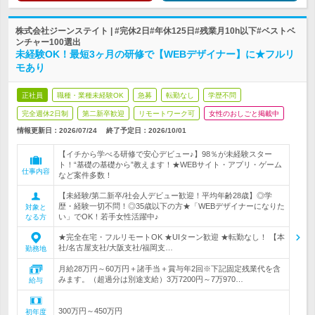
株式会社ジーンステイト | #完休2日#年休125日#残業月10h以下#ベストベ
ンチャー100選出
未経験OK！最短3ヶ月の研修で【WEBデザイナー】に★フルリ
モあり
正社員
職種・業種未経験OK
急募
転勤なし
学歴不問
完全週休2日制
第二新卒歓迎
リモートワーク可
女性のおしごと掲載中
情報更新日：2026/07/24
終了予定日：
2026/10/01
【イチから学べる研修で安心デビュー♪】98％が未経験スター
ト！“基礎の基礎から”教えます！★WEBサイト・アプリ・ゲーム
仕事内容
など案件多数！
【未経験/第二新卒/社会人デビュー歓迎！平均年齢28歳】◎学
歴・経験一切不問！◎35歳以下の方★「WEBデザイナーになりた
対象と
い」でOK！若手女性活躍中♪
なる方
★完全在宅・フルリモートOK ★UIターン歓迎 ★転勤なし！ 【本
社/名古屋支社/大阪支社/福岡支…
勤務地
月給28万円～60万円＋諸手当＋賞与年2回※下記固定残業代を含
みます。（超過分は別途支給）3万7200円～7万970…
給与
300万円～450万円
初年度