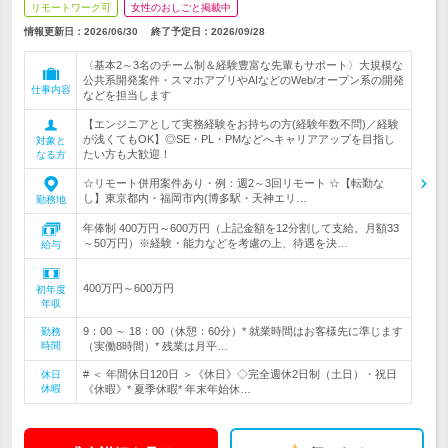
リモートワーク可
女性のおしごと掲載中
情報更新日：2026/06/30
終了予定日：
2026/09/28
〈基本2～3名のチーム制＆経験豊富な先輩もサポート〉大規模な
公共系開発案件・スマホアプリやAIなどのWeb/オープン系の開発
仕事内容
などを担当します
【エンジニアとして実務経験をお持ちの方(経験年数不問)／経験
が浅くてもOK】◎SE・PL・PMなどへキャリアアップを目指し
対象と
たい方も大歓迎！
なる方
☆リモート併用案件あり・例：週2～3回リモート ☆【転勤な
し】東京都内・福岡市内(博多駅・天神エリ…
勤務地
年俸制 400万円～600万円（上記金額を12分割して支給。月額33
～50万円）※経験・能力などを考慮の上、待遇を決…
給与
400万円～600万円
初年度
年収
9：00 ～ 18：00（休憩：60分）* 就業時間はお客様先に準じます
勤務
時間
（実働8時間）* 残業は月平…
# ＜ 年間休日120日 ＞《休日》◇完全週休2日制（土日）・祝日
休日
休暇
《休暇》* 夏季休暇* 年末年始休…