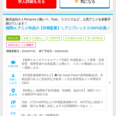
求人詳細を見る
気になる
株式会社A-1 Pictures | 俺レベ、Fate、リコリスなど、人気アニメを多数手
掛けています！
福岡st.アニメ作品の【作画監督】＼アニプレックス100%出資／
契約社員
急募
転勤なし
学歴不問
完全週休2日制
第二新卒歓迎
女性のおしごと掲載中
情報更新日：2026/07/31
終了予定日：
2026/10/01
【福岡スタジオでスキルアップ可能】作画監督として原画・品質
管理、指導育成や企画提案にも携わり、スタジオ価値向上に大き
仕事内容
く貢献します。
【作画監督経験3年以上】◆Clip Studio Paintの使用経験必須。作
画品質の向上に意欲的な方歓迎！☆正社員登用あり☆年間休日
対象と
130日
なる方
【転勤なし/福岡地下鉄空港線「赤坂駅」徒歩1分】 福岡スタジ
オ/福岡市中央区大名
勤務地
月給：27万4,000円以上※作画監督経験の方、30万円以上想定※
経験・能力を考慮し決定します※試用期間3ヶ月あり（…
給与
勤務
09：00～18：00（1時間休憩）