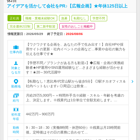
休2日
アイデアを活かして会社をPR♪【広報企画】★年休125日以上
正社員
職種・業種未経験OK
急募
転勤なし
学歴不問
完全週休2日制
第二新卒歓迎
女性のおしごと掲載中
情報更新日：2026/05/29
終了予定日：
2026/08/06
【ワクワクする企画を、あなたの手で生み出す！】自社HPや採
用サイトの更新・社内イベントの企画など…事業や会社の魅力を
仕事内容
伝える仕事です★
【学歴不問／ブランクがある方も歓迎♪】◆広報・企画の実務経
験者★HP運用やSNS運用経験など…さまざまな経験が活かせま
対象と
す！★20～30代活躍中
なる方
【転勤なし！恵比寿/代官山駅から徒歩5分】 ◎駅チカオフィス＆
社内ペットもいます♪ ◎周辺には飲食…
勤務地
月給29万5,000円～＋時間外手当※経験・スキル・年齢を考慮の
上、決定します。※残業代は1分単位で全額支給します。…
給与
442万円～900万円
初年度
年収
9：30～18：30（実働8時間・休憩60分）※残業は月15時間前
勤務
時間
後。定時後はその日の業務に合わせて…