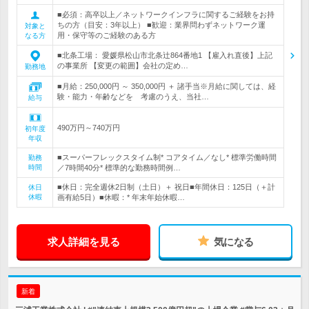
■必須：高卒以上／ネットワークインフラに関するご経験をお持
ちの方（目安：3年以上） ■歓迎：業界問わずネットワーク運
対象と
用・保守等のご経験のある方
なる方
■北条工場： 愛媛県松山市北条辻864番地1 【雇入れ直後】上記
の事業所 【変更の範囲】会社の定め…
勤務地
■月給：250,000円 ～ 350,000円 ＋ 諸手当※月給に関しては、経
験・能力・年齢などを 考慮のうえ、当社…
給与
490万円～740万円
初年度
年収
■スーパーフレックスタイム制* コアタイム／なし* 標準労働時間
勤務
時間
／7時間40分* 標準的な勤務時間例…
■休日：完全週休2日制（土日）＋ 祝日■年間休日：125日（＋計
休日
休暇
画有給5日）■休暇：* 年末年始休暇…
求人詳細を見る
気になる
新着