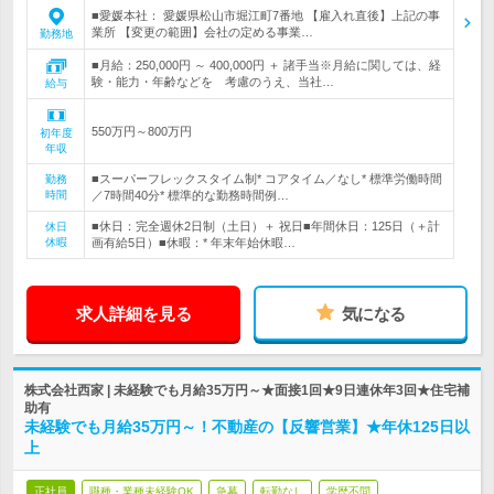
■愛媛本社： 愛媛県松山市堀江町7番地 【雇入れ直後】上記の事
業所 【変更の範囲】会社の定める事業…
勤務地
■月給：250,000円 ～ 400,000円 ＋ 諸手当※月給に関しては、経
験・能力・年齢などを 考慮のうえ、当社…
給与
550万円～800万円
初年度
年収
■スーパーフレックスタイム制* コアタイム／なし* 標準労働時間
勤務
時間
／7時間40分* 標準的な勤務時間例…
■休日：完全週休2日制（土日）＋ 祝日■年間休日：125日（＋計
休日
休暇
画有給5日）■休暇：* 年末年始休暇…
求人詳細を見る
気になる
株式会社西家 | 未経験でも月給35万円～★面接1回★9日連休年3回★住宅補
助有
未経験でも月給35万円～！不動産の【反響営業】★年休125日以
上
正社員
職種・業種未経験OK
急募
転勤なし
学歴不問