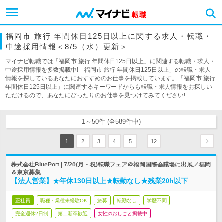
福岡市 旅行 年間休日125日以上に関する求人・転職・
中途採用情報＜8/5（水）更新＞
マイナビ転職では「福岡市 旅行 年間休日125日以上」に関連する転職・求人・
中途採用情報を多数掲載中!「福岡市 旅行 年間休日125日以上」の転職・求人
情報を探しているあなたにおすすめのお仕事を掲載しています。「福岡市 旅行
年間休日125日以上」に関連するキーワードからも転職・求人情報をお探しい
ただけるので、あなたにぴったりのお仕事を見つけてみてください!
1～50件 (全589件中)
…
1
2
3
4
5
12
株式会社BluePort | 7/20(月・祝)転職フェア＠福岡国際会議場に出展／福岡
＆東京募集
【法人営業】★年休130日以上★転勤なし★残業20h以下
正社員
職種・業種未経験OK
急募
転勤なし
学歴不問
完全週休2日制
第二新卒歓迎
女性のおしごと掲載中