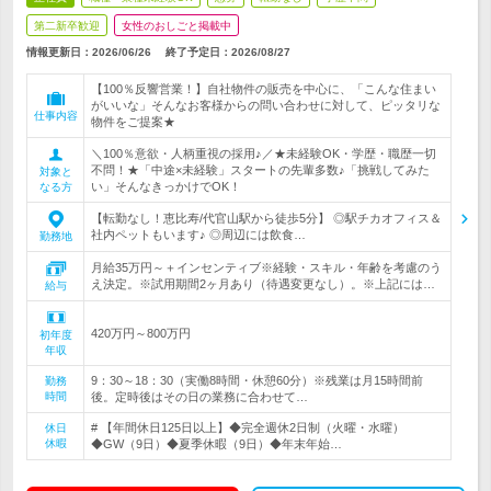
第二新卒歓迎
女性のおしごと掲載中
情報更新日：2026/06/26
終了予定日：
2026/08/27
【100％反響営業！】自社物件の販売を中心に、「こんな住まい
がいいな」そんなお客様からの問い合わせに対して、ピッタリな
仕事内容
物件をご提案★
＼100％意欲・人柄重視の採用♪／★未経験OK・学歴・職歴一切
不問！★「中途×未経験」スタートの先輩多数♪「挑戦してみた
対象と
い」そんなきっかけでOK！
なる方
【転勤なし！恵比寿/代官山駅から徒歩5分】 ◎駅チカオフィス＆
社内ペットもいます♪ ◎周辺には飲食…
勤務地
月給35万円～＋インセンティブ※経験・スキル・年齢を考慮のう
え決定。※試用期間2ヶ月あり（待遇変更なし）。※上記には…
給与
420万円～800万円
初年度
年収
9：30～18：30（実働8時間・休憩60分）※残業は月15時間前
勤務
時間
後。定時後はその日の業務に合わせて…
# 【年間休日125日以上】◆完全週休2日制（火曜・水曜）
休日
休暇
◆GW（9日）◆夏季休暇（9日）◆年末年始…