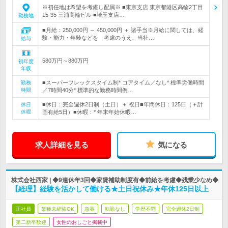
※初任地は希望を考慮し配属※ ■東京支店 東京都港区高輪2丁目
15-35 三浦高輪ビル ■埼玉支店…
勤務地
■月給：250,000円 ～ 450,000円 ＋ 諸手当※月給に関しては、経
験・能力・年齢などを 考慮のうえ、当社…
給与
580万円～880万円
初年度
年収
■スーパーフレックスタイム制* コアタイム／なし* 標準労働時間
勤務
時間
／7時間40分* 標準的な勤務時間例…
■休日：完全週休2日制（土日）＋ 祝日■年間休日：125日（＋計
休日
休暇
画有給5日）■休暇：* 年末年始休暇…
求人詳細を見る
気になる
株式会社西家 | ◆9連休年3回◆家賃補助制度有◆前給を考慮◆残業少なめ◆
【経理】経験を活かして働ける★土日祝休み★年休125日以上
正社員
業種未経験OK
急募
転勤なし
学歴不問
完全週休2日制
第二新卒歓迎
女性のおしごと掲載中