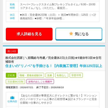
スーパーフレックスタイム制フレキシブルタイム／6:00～19:00
勤務
時間
コアタイム／なし（※ただし、最低労…
■休日：完全週休2日制（土日）＋ 祝日■年間休日：125日（＋計
休日
休暇
画有給5日）■休暇：* 年末年始休暇…
求人詳細を見る
気になる
残り4日
株式会社西家 | ＼前職給与考慮／完全週休2日(土日祝)★9連休年3回★住宅
補助有
住まいの”リノベ”を手掛ける！【内装施工管理】年休125日以上
正社員
職種・業種未経験OK
急募
転勤なし
学歴不問
完全週休2日制
女性のおしごと掲載中
情報更新日：2026/07/21
終了予定日：
2026/08/10
【あなたの活躍が事業拡大にダイレクトに繋がる！】マンション
のリノベやリフォーム工事の工程管理★設計＆プランナーと完全
仕事内容
分業制⇒仕事のしやすさ◎