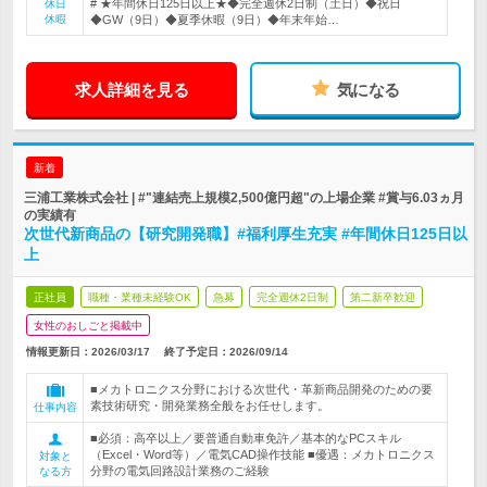
# ★年間休日125日以上★◆完全週休2日制（土日）◆祝日
休日
休暇
◆GW（9日）◆夏季休暇（9日）◆年末年始…
求人詳細を見る
気になる
新着
三浦工業株式会社 | #"連結売上規模2,500億円超"の上場企業 #賞与6.03ヵ月
の実績有
次世代新商品の【研究開発職】#福利厚生充実 #年間休日125日以
上
正社員
職種・業種未経験OK
急募
完全週休2日制
第二新卒歓迎
女性のおしごと掲載中
情報更新日：2026/03/17
終了予定日：
2026/09/14
■メカトロニクス分野における次世代・革新商品開発のための要
素技術研究・開発業務全般をお任せします。
仕事内容
■必須：高卒以上／要普通自動車免許／基本的なPCスキル
（Excel・Word等）／電気CAD操作技能 ■優遇：メカトロニクス
対象と
分野の電気回路設計業務のご経験
なる方