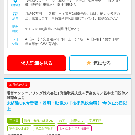
【転勤なし／マイカー通勤OK】 ［本社］ 福岡県春日市白水池3-
63 ※無料駐車場あり ※社用車あり
勤務地
月給30万円～＋各種手当＋賞与2回※年齢、経験、能力を考慮の
上、優遇します。※待遇条件の詳細については、面接などでご…
給与
勤務
9:00～18:00(実働7.35時間/休憩85分)
時間
# 【休日】* 完全週休2日制（土日）* 祝日# 【休暇】* 夏季休暇*
休日
休暇
年末年始* GW* 有給休…
求人詳細を見る
気になる
本日締め切り
電音エンジニアリング株式会社 | 資格取得支援＆手当あり／基本土日祝休／
退職金あり
未経験OK★音響・照明・映像の【技術系総合職】*年休125日以
上
正社員
職種・業種未経験OK
急募
転勤なし
学歴不問
完全週休2日制
第二新卒歓迎
女性のおしごと掲載中