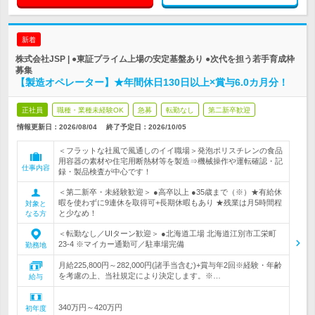
新着
株式会社JSP | ●東証プライム上場の安定基盤あり ●次代を担う若手育成枠
募集
【製造オペレーター】★年間休日130日以上×賞与6.0カ月分！
正社員
職種・業種未経験OK
急募
転勤なし
第二新卒歓迎
情報更新日：2026/08/04
終了予定日：
2026/10/05
＜フラットな社風で風通しのイイ職場＞発泡ポリスチレンの食品
用容器の素材や住宅用断熱材等を製造⇒機械操作や運転確認・記
仕事内容
録・製品検査が中心です！
＜第二新卒・未経験歓迎＞ ●高卒以上 ●35歳まで（※）★有給休
暇を使わずに9連休を取得可+長期休暇もあり ★残業は月5時間程
対象と
と少なめ！
なる方
＜転勤なし／UIターン歓迎＞ ●北海道工場 北海道江別市工栄町
23-4 ※マイカー通勤可／駐車場完備
勤務地
月給225,800円～282,000円(諸手当含む)+賞与年2回※経験・年齢
を考慮の上、当社規定により決定します。※…
給与
340万円～420万円
初年度