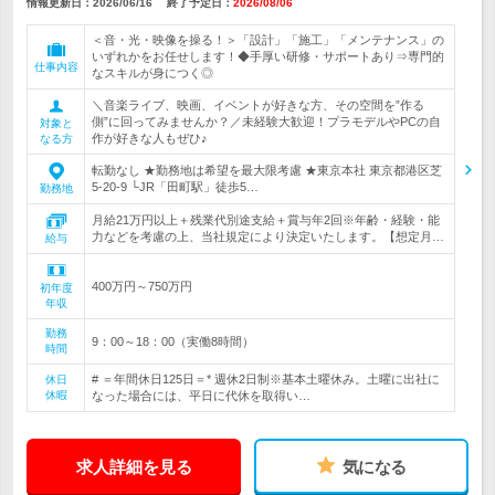
情報更新日：2026/06/16
終了予定日：
2026/08/06
＜音・光・映像を操る！＞「設計」「施工」「メンテナンス」の
いずれかをお任せします！◆手厚い研修・サポートあり⇒専門的
仕事内容
なスキルが身につく◎
＼音楽ライブ、映画、イベントが好きな方、その空間を”作る
側”に回ってみませんか？／未経験大歓迎！プラモデルやPCの自
対象と
作が好きな人もぜひ♪
なる方
転勤なし ★勤務地は希望を最大限考慮 ★東京本社 東京都港区芝
5-20-9 └JR「田町駅」徒歩5…
勤務地
月給21万円以上＋残業代別途支給＋賞与年2回※年齢・経験・能
力などを考慮の上、当社規定により決定いたします。【想定月…
給与
400万円～750万円
初年度
年収
勤務
9：00～18：00（実働8時間）
時間
# ＝年間休日125日＝* 週休2日制※基本土曜休み。土曜に出社に
休日
休暇
なった場合には、平日に代休を取得い…
求人詳細を見る
気になる