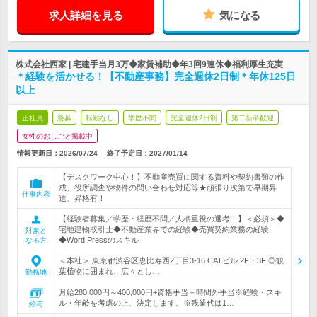
求人詳細を見る
気になる
株式会社西家 | 宅建手当月3万◆家賃補助◆年3回9連休◆福利厚生充実
＊経験を活かせる！【不動産事務】完全週休2日制＊年休125日
以上
正社員
急募
転勤なし
学歴不問
完全週休2日制
第二新卒歓迎
女性のおしごと掲載中
情報更新日：2026/07/24
終了予定日：
2027/01/14
【デスクワーク中心！】不動産売買に関する資料や契約書類の作
成、役所調査や物件の問い合わせ対応等★頑張り次第で早期昇
仕事内容
進、昇格有！
【経験者募集／学歴・経歴不問／人柄重視の選考！】＜必須＞◆
宅地建物取引士◆不動産業界での経験◆売買契約業務の経験
対象と
◆Word Pressのスキル
なる方
＜本社＞ 東京都渋谷区恵比寿西2丁目3-16 CATビル 2F・3F ◎観
葉植物に囲まれ、広々とし…
勤務地
月給280,000円～400,000円+資格手当＋時間外手当※経験・スキ
ル・年齢を考慮の上、決定します。※残業代は1…
給与