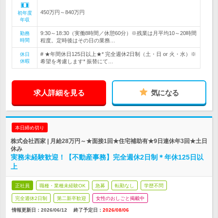
450万円～840万円
初年度
年収
9:30～18:30（実働8時間／休憩60分）※残業は月平均10～20時間
勤務
時間
程度。定時後はその日の業務…
# ★年間休日125日以上★* 完全週休2日制（土・日 or 火・水）※
休日
休暇
希望を考慮します* 振替にて…
求人詳細を見る
気になる
本日締め切り
株式会社西家 | 月給28万円～★面接1回★住宅補助有★9日連休年3回★土日
休み
実務未経験歓迎！【不動産事務】完全週休2日制＊年休125日以
上
正社員
職種・業種未経験OK
急募
転勤なし
学歴不問
完全週休2日制
第二新卒歓迎
女性のおしごと掲載中
情報更新日：2026/06/12
終了予定日：
2026/08/06