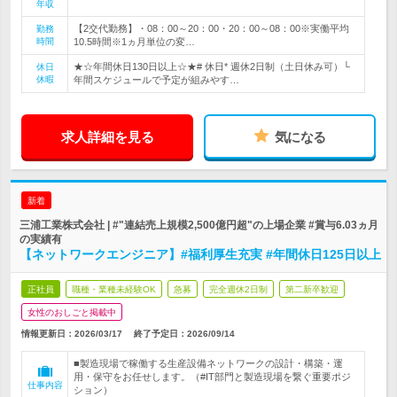
年収
【2交代勤務】・08：00～20：00・20：00～08：00※実働平均
勤務
時間
10.5時間※1ヵ月単位の変…
★☆年間休日130日以上☆★# 休日* 週休2日制（土日休み可）└
休日
休暇
年間スケジュールで予定が組みやす…
求人詳細を見る
気になる
新着
三浦工業株式会社 | #"連結売上規模2,500億円超"の上場企業 #賞与6.03ヵ月
の実績有
【ネットワークエンジニア】#福利厚生充実 #年間休日125日以上
正社員
職種・業種未経験OK
急募
完全週休2日制
第二新卒歓迎
女性のおしごと掲載中
情報更新日：2026/03/17
終了予定日：
2026/09/14
■製造現場で稼働する生産設備ネットワークの設計・構築・運
用・保守をお任せします。（#IT部門と製造現場を繋ぐ重要ポジ
仕事内容
ション）