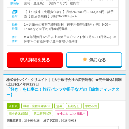
宮崎・鹿児島） 【福岡エリア】 福岡市…
勤務地
【 主任候補（売場責任者）】月給262,000円～313,000円＋諸手
当【 副店長候補 】月給262,000円～4…
給与
1ヶ月単位の変形労働時間制（週平均40時間以内）例）9:00～
勤務
時間
18:00 など※平均1日8時間勤務（…
# ★年間休日125日以上≪休日≫◇シフト制（月8～11日休み）≪
休日
休暇
休暇≫◇有給休暇◇慶弔休暇◇長期休…
求人詳細を見る
気になる
株式会社バド・クリエイト | 【大手旅行会社の広告制作】★完全週休2日制
(土日祝)／年休129日
「好き」を仕事に！旅行パンフや冊子などの【編集ディレクタ
ー】
正社員
職種・業種未経験OK
急募
転勤なし
学歴不問
完全週休2日制
第二新卒歓迎
女性のおしごと掲載中
情報更新日：2026/07/28
終了予定日：
2026/09/28