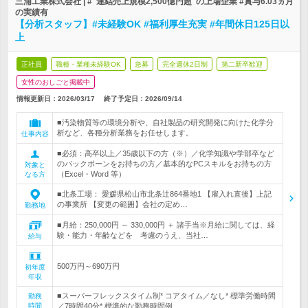
三浦工業株式会社 | #"連結売上規模2,500億円超"の上場企業 #賞与6.03ヵ月
の実績有
【分析スタッフ】#未経験OK #福利厚生充実 #年間休日125日以
上
正社員
職種・業種未経験OK
急募
完全週休2日制
第二新卒歓迎
女性のおしごと掲載中
情報更新日：2026/03/17
終了予定日：
2026/09/14
■汚染物質等の環境分析や、自社製品の研究開発に向けた化学分
析など、各種分析業務をお任せします。
仕事内容
■必須：高卒以上／35歳以下の方（※）／化学知識や学部卒など
のバックボーンをお持ちの方／基本的なPCスキルをお持ちの方
対象と
（Excel・Word 等）
なる方
■北条工場： 愛媛県松山市北条辻864番地1 【雇入れ直後】上記
の事業所 【変更の範囲】会社の定め…
勤務地
■月給：250,000円 ～ 330,000円 ＋ 諸手当※月給に関しては、経
験・能力・年齢などを 考慮のうえ、当社…
給与
500万円～690万円
初年度
年収
■スーパーフレックスタイム制* コアタイム／なし* 標準労働時間
勤務
時間
／7時間40分* 標準的な勤務時間例…