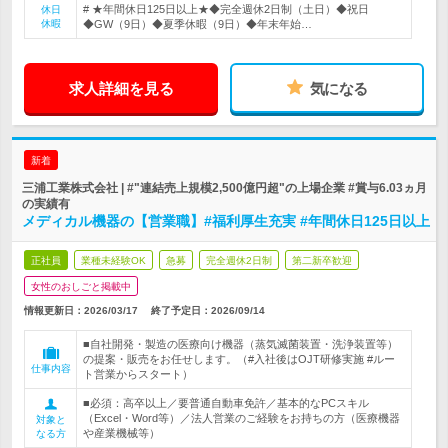
# ★年間休日125日以上★◆完全週休2日制（土日）◆祝日
休日
休暇
◆GW（9日）◆夏季休暇（9日）◆年末年始…
求人詳細を見る
気になる
新着
三浦工業株式会社 | #"連結売上規模2,500億円超"の上場企業 #賞与6.03ヵ月
の実績有
メディカル機器の【営業職】#福利厚生充実 #年間休日125日以上
正社員
業種未経験OK
急募
完全週休2日制
第二新卒歓迎
女性のおしごと掲載中
情報更新日：2026/03/17
終了予定日：
2026/09/14
■自社開発・製造の医療向け機器（蒸気滅菌装置・洗浄装置等）
の提案・販売をお任せします。（#入社後はOJT研修実施 #ルー
仕事内容
ト営業からスタート）
■必須：高卒以上／要普通自動車免許／基本的なPCスキル
（Excel・Word等）／法人営業のご経験をお持ちの方（医療機器
対象と
や産業機械等）
なる方