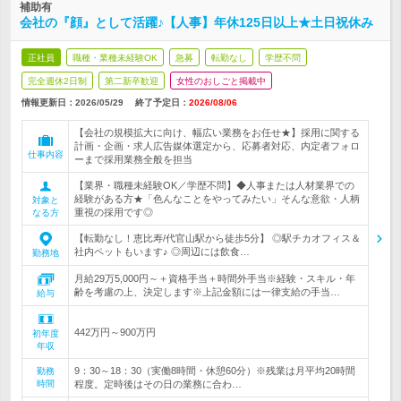
補助有
会社の『顔』として活躍♪【人事】年休125日以上★土日祝休み
正社員
職種・業種未経験OK
急募
転勤なし
学歴不問
完全週休2日制
第二新卒歓迎
女性のおしごと掲載中
情報更新日：2026/05/29
終了予定日：
2026/08/06
【会社の規模拡大に向け、幅広い業務をお任せ★】採用に関する
計画・企画・求人広告媒体選定から、応募者対応、内定者フォロ
仕事内容
ーまで採用業務全般を担当
【業界・職種未経験OK／学歴不問】◆人事または人材業界での
経験がある方★「色んなことをやってみたい」そんな意欲・人柄
対象と
重視の採用です◎
なる方
【転勤なし！恵比寿/代官山駅から徒歩5分】 ◎駅チカオフィス＆
社内ペットもいます♪ ◎周辺には飲食…
勤務地
月給29万5,000円～＋資格手当＋時間外手当※経験・スキル・年
齢を考慮の上、決定します※上記金額には一律支給の手当…
給与
442万円～900万円
初年度
年収
9：30～18：30（実働8時間・休憩60分）※残業は月平均20時間
勤務
時間
程度。定時後はその日の業務に合わ…