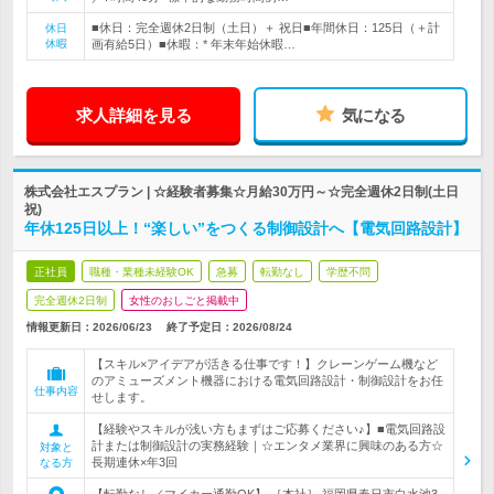
■休日：完全週休2日制（土日）＋ 祝日■年間休日：125日（＋計
休日
休暇
画有給5日）■休暇：* 年末年始休暇…
求人詳細を見る
気になる
株式会社エスプラン | ☆経験者募集☆月給30万円～☆完全週休2日制(土日
祝)
年休125日以上！“楽しい”をつくる制御設計へ【電気回路設計】
正社員
職種・業種未経験OK
急募
転勤なし
学歴不問
完全週休2日制
女性のおしごと掲載中
情報更新日：2026/06/23
終了予定日：
2026/08/24
【スキル×アイデアが活きる仕事です！】クレーンゲーム機など
のアミューズメント機器における電気回路設計・制御設計をお任
仕事内容
せします。
【経験やスキルが浅い方もまずはご応募ください♪】■電気回路設
計または制御設計の実務経験｜☆エンタメ業界に興味のある方☆
対象と
長期連休×年3回
なる方