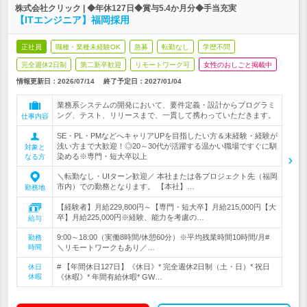
株式会社クリック | ◆年休127日◆賞与5.4か月分◆手当充実
【ITエンジニア】福岡採用
正社員
職種・業種未経験OK
急募
転勤なし
学歴不問
完全週休2日制
第二新卒歓迎
リモートワーク可
女性のおしごと掲載中
情報更新日：2026/07/14
終了予定日：
2027/01/04
業務系システムの開発において、要件定義・設計からプログラミ
ング、テスト、リリースまで、一貫して携わっていただきます。
仕事内容
SE・PL・PMなどへキャリアUPを目指したい方＆未経験・経験が
浅い方まで大歓迎！◎20～30代が活躍する温かい職場ですぐに馴
対象と
染める※専門・短大卒以上
なる方
＼転勤なし・UIターン歓迎／ 本社または各プロジェクト先（福岡
市内）での勤務となります。 【本社】…
勤務地
【経験者】月給229,800円～【専門・短大卒】月給215,000円【大
卒】月給225,000円※経験、能力を考慮の…
給与
9:00～18:00（実働8時間/休憩60分）※平均残業時間10時間/月#
勤務
時間
＼リモートワークもあり／…
# 【年間休日127日】《休日》* 完全週休2日制（土・日）* 祝日
休日
休暇
《休暇》* 年間有給休暇* GW…