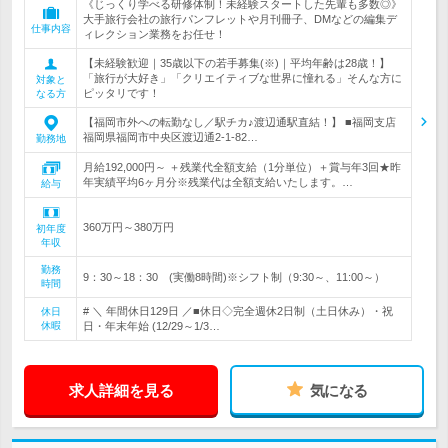
《じっくり学べる研修体制！未経験スタートした先輩も多数◎》
大手旅行会社の旅行パンフレットや月刊冊子、DMなどの編集デ
仕事内容
ィレクション業務をお任せ！
【未経験歓迎｜35歳以下の若手募集(※)｜平均年齢は28歳！】
「旅行が大好き」「クリエイティブな世界に憧れる」そんな方に
対象と
ピッタリです！
なる方
【福岡市外への転勤なし／駅チカ♪渡辺通駅直結！】 ■福岡支店
福岡県福岡市中央区渡辺通2-1-82…
勤務地
月給192,000円～ ＋残業代全額支給（1分単位）＋賞与年3回★昨
年実績平均6ヶ月分※残業代は全額支給いたします。…
給与
360万円～380万円
初年度
年収
勤務
9：30～18：30 (実働8時間)※シフト制（9:30～、11:00～）
時間
# ＼ 年間休日129日 ／■休日◇完全週休2日制（土日休み）・祝
休日
休暇
日・年末年始 (12/29～1/3…
求人詳細を見る
気になる