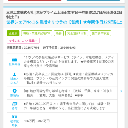
三浦工業株式会社 | 東証プライム上場企業/有給平均取得13.7日/完全週休2日
制(土日)
世界シェアNo.1を目指すミウラの【営業】★年間休日125日以上
正社員
職種・業種未経験OK
急募
完全週休2日制
第二新卒歓迎
女性のおしごと掲載中
情報更新日：2026/07/03
終了予定日：
2026/09/03
"ミウラ"の多様な製品やサービス（ボイラ、水処理機器、メディ
カル機器など）いずれかを提案します。★研修充実！約300の講
仕事内容
座を会社負担で受講可能
■必須：高卒以上／要普免(AT限可) ■歓迎：産業機械やメディカ
ル機器、プラントや公共インフラ関連の業界等での法人営業
対象と
（BtoB）経験をお持ちの方
なる方
初任地は可能な限り希望を考慮！ 【茨城、千葉、東京・神奈川
（横浜）、愛知、大阪、福岡募集】 ■県単…
勤務地
■月給：260,100円以上＋ 諸手当※月給に関しては、経験・能
力・年齢などを 考慮のうえ、当社規定により決定します…
給与
566万円～866万円
初年度
年収