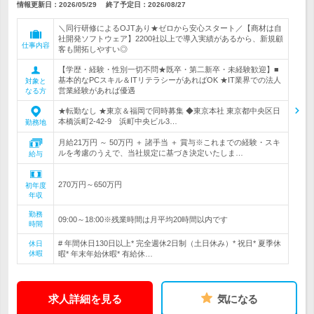
情報更新日：2026/05/29
終了予定日：
2026/08/27
＼同行研修によるOJTあり★ゼロから安心スタート／【商材は自
社開発ソフトウェア】2200社以上で導入実績があるから、新規顧
仕事内容
客も開拓しやすい◎
【学歴・経験・性別一切不問★既卒・第二新卒・未経験歓迎】■
基本的なPCスキル＆ITリテラシーがあればOK ★IT業界での法人
対象と
営業経験があれば優遇
なる方
★転勤なし ★東京＆福岡で同時募集 ◆東京本社 東京都中央区日
本橋浜町2-42-9 浜町中央ビル3…
勤務地
月給21万円 ～ 50万円 ＋ 諸手当 ＋ 賞与※これまでの経験・スキ
ルを考慮のうえで、当社規定に基づき決定いたしま…
給与
270万円～650万円
初年度
年収
勤務
09:00～18:00※残業時間は月平均20時間以内です
時間
# 年間休日130日以上* 完全週休2日制（土日休み）* 祝日* 夏季休
休日
休暇
暇* 年末年始休暇* 有給休…
求人詳細を見る
気になる