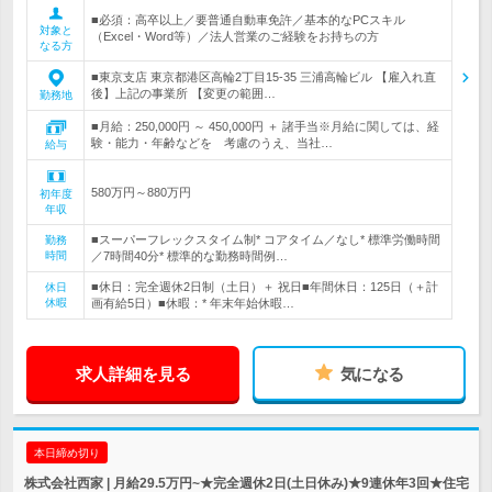
■必須：高卒以上／要普通自動車免許／基本的なPCスキル
対象と
（Excel・Word等）／法人営業のご経験をお持ちの方
なる方
■東京支店 東京都港区高輪2丁目15-35 三浦高輪ビル 【雇入れ直
後】上記の事業所 【変更の範囲…
勤務地
■月給：250,000円 ～ 450,000円 ＋ 諸手当※月給に関しては、経
験・能力・年齢などを 考慮のうえ、当社…
給与
580万円～880万円
初年度
年収
■スーパーフレックスタイム制* コアタイム／なし* 標準労働時間
勤務
時間
／7時間40分* 標準的な勤務時間例…
■休日：完全週休2日制（土日）＋ 祝日■年間休日：125日（＋計
休日
休暇
画有給5日）■休暇：* 年末年始休暇…
求人詳細を見る
気になる
本日締め切り
株式会社西家 | 月給29.5万円~★完全週休2日(土日休み)★9連休年3回★住宅