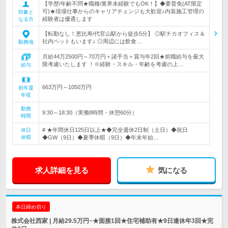
【学歴/年齢不問★職種/業界未経験でもOK！】◆要普免(AT限定
可)★現場仕事からのキャリアチェンジも大歓迎♪内装施工管理の
対象と
経験者は優遇します
なる方
【転勤なし！恵比寿/代官山駅から徒歩5分】 ◎駅チカオフィス＆
社内ペットもいます♪ ◎周辺には飲食…
勤務地
月給44万2500円～70万円＋諸手当＋賞与年2回★前職給与を最大
限考慮いたします ！※経験・スキル・年齢を考慮の上…
給与
663万円～1050万円
初年度
年収
勤務
9:30～18:30（実働8時間・休憩60分）
時間
# ★年間休日125日以上★◆完全週休2日制（土日）◆祝日
休日
休暇
◆GW（9日）◆夏季休暇（9日）◆年末年始…
求人詳細を見る
気になる
本日締め切り
株式会社西家 | 月給29.5万円~★面接1回★住宅補助有★9日連休年3回★完