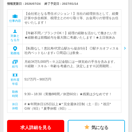
情報更新日：2026/07/24
終了予定日：
2027/01/14
【会社初となる専任ポジション！】当社の経理担当として、経費
計算や歩合精算、税理士とのやり取り等、お金周りの管理をお任
仕事内容
せいたします！
【年齢不問／ブランクOK！】経理の経験を活かして働きたい方
対象と
★経験者は前職給与を最大限に考慮いたします！★土日祝休み
なる方
【転勤なし！恵比寿/代官山駅から徒歩5分】 ◎駅チカオフィス＆
社内ペットもいます♪ ◎周辺には飲食…
勤務地
月給34万5,000円～※上記金額には一律支給の手当を含みます。
※経験・スキル・年齢を考慮の上、決定します※試用期間…
給与
517万円～900万円
初年度
年収
勤務
9:30～18:30（実働8時間／休憩60分）★残業は少なめです！
時間
# ★年間休日125日以上★* 完全週休2日制（土・日）* 祝日*
休日
休暇
GW（9日）* 夏季休暇（9日）…
求人詳細を見る
気になる