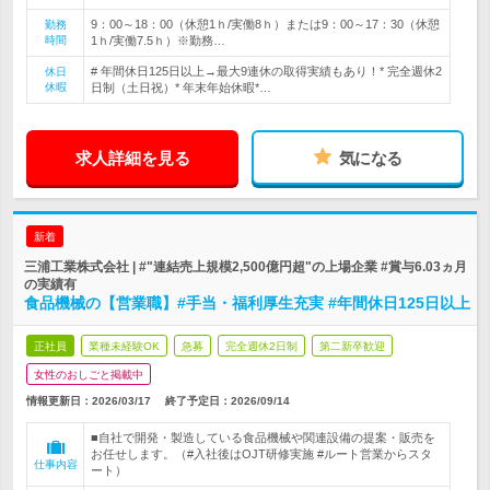
9：00～18：00（休憩1ｈ/実働8ｈ）または9：00～17：30（休憩
勤務
時間
1ｈ/実働7.5ｈ）※勤務…
# 年間休日125日以上→最大9連休の取得実績もあり！* 完全週休2
休日
休暇
日制（土日祝）* 年末年始休暇*…
求人詳細を見る
気になる
新着
三浦工業株式会社 | #"連結売上規模2,500億円超"の上場企業 #賞与6.03ヵ月
の実績有
食品機械の【営業職】#手当・福利厚生充実 #年間休日125日以上
正社員
業種未経験OK
急募
完全週休2日制
第二新卒歓迎
女性のおしごと掲載中
情報更新日：2026/03/17
終了予定日：
2026/09/14
■自社で開発・製造している食品機械や関連設備の提案・販売を
お任せします。（#入社後はOJT研修実施 #ルート営業からスタ
仕事内容
ート）