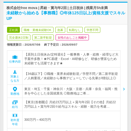
株式会社free mova | 昇給・賞与年2回 | 土日祝休 | 残業月5h未満
未経験から始める【事務職】◎年休125日以上/資格支援でスキル
UP
正社員
職種・業種未経験OK
急募
転勤なし
学歴不問
完全週休2日制
第二新卒歓迎
女性のおしごと掲載中
情報更新日：2026/07/08
終了予定日：
2026/09/07
【原則土日祝休み/定時退社】一般事務・人事・総務・経理など大
手案件多数！★PC基礎・Excel・AI研修など、研修が豊富なため
仕事内容
未経験でも活躍できます★
【34歳以下】◎職種・業界未経験歓迎／学歴不問／第二新卒歓迎
対象と
／人柄重視／未経験から事務デビューしている先輩が8割以上◎
なる方
東京・埼玉・千葉・神奈川・大阪・京都・兵庫・奈良・福岡・熊
本を中心とした全国就業先 ◎勤務地はご希…
勤務地
【東京(首都圏)】月給23万円以上＋賞与年2回【その他】月給22
万円以上＋賞与年2回※給与はスキル・経験・能力を考慮…
給与
300万円～400万円
初年度
年収