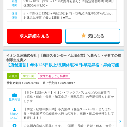
9:00～18:00（9:00～17:30の案件もあり）※所定労働時間8時間／
勤務
時間
休憩60分※9:00～…
# ＜年間休日125日＋有給10日付与＞◎有給消化率100％のため、
休日
休暇
お休みは年間で最大135日！■完…
求人詳細を見る
気になる
イオン九州株式会社 | 【東証スタンダード上場企業】＼暮らし・子育ての福
利厚生充実／
【店舗運営】年休125日以上/長期休暇20日/早期昇格・昇給可能
正社員
学歴不問
女性のおしごと掲載中
情報更新日：2026/07/15
終了予定日：
2026/09/17
【月8～11日休み＊】イオン・マックスバリュなどの生鮮部門
（鮮魚・精肉・青果・加工食品・日配品等）の売場管理をお任せ
仕事内容
します
【学歴・経験年数不問】小売業界（食品スーパー等）または外
食・中食業界での経験をお持ちの方を、主任・副店長候補として
対象と
歓迎します！
なる方
◇九州内店舗へ配属します。 （福岡・長崎・佐賀・熊本・大分・