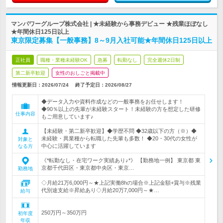
マンパワーグループ株式会社 | ★未経験から事務デビュー ★残業ほぼなし
★年間休日125日以上
東京限定募集【一般事務】8～9月入社可能★年間休日125日以上
正社員
職種・業種未経験OK
急募
転勤なし
完全週休2日制
第二新卒歓迎
女性のおしごと掲載中
情報更新日：2026/07/24
終了予定日：
2026/08/27
◆データ入力や資料作成などの一般事務をお任せします！
◆90％以上の先輩が未経験スタート！未経験の方を想定した研修
仕事内容
もご用意しています♪
【未経験・第二新卒歓迎】◆学歴不問 ◆32歳以下の方（※）◆
未経験・異業種から転職した先輩も多数！ ◆20・30代の女性が
対象と
中心に活躍しています
なる方
《*転勤なし・在宅ワーク実績あり♪*》 【勤務地一例】 東京都 東
京都千代田区・東京都中央区・東京…
勤務地
◇月給21万6,000円～★上記実働8hの場合※上記金額+賞与※残業
代別途支給※昇給あり◇月給20万7,000円～★…
給与
250万円～350万円
初年度
年収