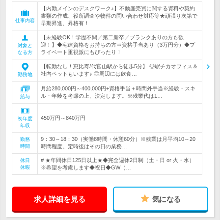
【内勤メインのデスクワーク♪】不動産売買に関する資料や契約
書類の作成、役所調査や物件の問い合わせ対応等★頑張り次第で
仕事内容
早期昇進、昇格有！
【未経験OK！学歴不問／第二新卒／ブランクありの方も歓
迎！】◆宅建資格をお持ちの方⇒資格手当あり（3万円分）◆プ
対象と
ライベート重視派にもぴったり！
なる方
【転勤なし！恵比寿/代官山駅から徒歩5分】 ◎駅チカオフィス＆
社内ペットもいます♪ ◎周辺には飲食…
勤務地
月給280,000円～400,000円+資格手当＋時間外手当※経験・スキ
ル・年齢を考慮の上、決定します。※残業代は1…
給与
450万円～840万円
初年度
年収
9：30～18：30（実働8時間・休憩60分）※残業は月平均10～20
勤務
時間
時間程度。定時後はその日の業務…
# ★年間休日125日以上★◆完全週休2日制（土・日 or 火・水）
休日
休暇
※希望を考慮します◆祝日◆GW（…
求人詳細を見る
気になる