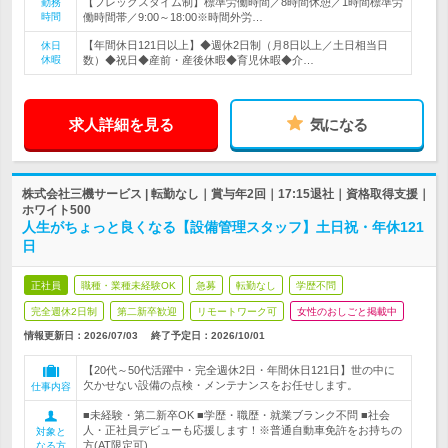
【フレックスタイム制】標準労働時間／8時間休憩／1時間標準労
勤務
時間
働時間帯／9:00～18:00※時間外労…
【年間休日121日以上】◆週休2日制（月8日以上／土日相当日
休日
休暇
数）◆祝日◆産前・産後休暇◆育児休暇◆介…
求人詳細を見る
気になる
株式会社三機サービス | 転勤なし｜賞与年2回｜17:15退社｜資格取得支援｜
ホワイト500
人生がちょっと良くなる【設備管理スタッフ】土日祝・年休121
日
正社員
職種・業種未経験OK
急募
転勤なし
学歴不問
完全週休2日制
第二新卒歓迎
リモートワーク可
女性のおしごと掲載中
情報更新日：2026/07/03
終了予定日：
2026/10/01
【20代～50代活躍中・完全週休2日・年間休日121日】世の中に
欠かせない設備の点検・メンテナンスをお任せします。
仕事内容
■未経験・第二新卒OK ■学歴・職歴・就業ブランク不問 ■社会
人・正社員デビューも応援します！※普通自動車免許をお持ちの
対象と
方(AT限定可)
なる方