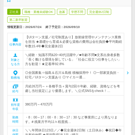
日
正社員
職種・業種未経験OK
急募
学歴不問
完全週休2日制
第二新卒歓迎
情報更新日：2026/07/24
終了予定日：
2026/09/10
【UIターン支援／社宅制度あり】放射線管理やメンテナンス業務
を担当 ★基礎から育成＆必要な資格の費用は会社負担◆平均勤続
仕事内容
年数15.4年◆完全週休2日
＼経験・知識不問&20~40代活躍中／■年齢不問■文系出身者多数
「長く働ける環境を探している」「社会に役立つ仕事をしたい」
対象と
方を歓迎！★定着率92.8%
なる方
◎全国募集⇒福島＆石川＆島根 積極採用中！ ◎一部家賃負担・
社宅／UIターン支援あり ◎マイカー通…
勤務地
月給26万円～＋各種手当＋賞与2回※年齢、経験、資格などを考
慮し当社規定により優遇します。＼公式SNSをcheck！…
給与
380万円～470万円
初年度
年収
・8：00～17：00・8：30～17：30 など事業所により異なりま
勤務
時間
す。# 残業月平均11ｈ程度残…
＼＼年間休日123日／／◆完全週休2日制（土日休み）◆祝日◆年
休日
休暇
次有給休暇 ★平均取得18.1日（積立…