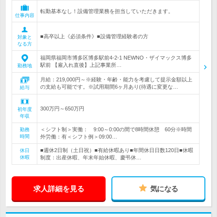
転勤基本なし！設備管理業務を担当していただきます。
仕事内容
■高卒以上《必須条件》■設備管理経験者の方
対象と
なる方
福岡県福岡市博多区博多駅前4-2-1 NEWNO・ザイマックス博多
駅前 【雇入れ直後】上記事業所…
勤務地
月給：219,000円～※経験・年齢・能力を考慮して提示金額以上
の支給も可能です。※試用期間6ヶ月あり(待遇に変更な…
給与
300万円～650万円
初年度
年収
＜シフト制＞実働： 9:00～0:00の間で8時間休憩 60分※時間
勤務
時間
外労働：有＜シフト例＞09:00…
■週休2日制（土日祝）■有給休暇あり■年間休日日数120日■休暇
休日
休暇
制度：出産休暇、年末年始休暇、慶弔休…
求人詳細を見る
気になる