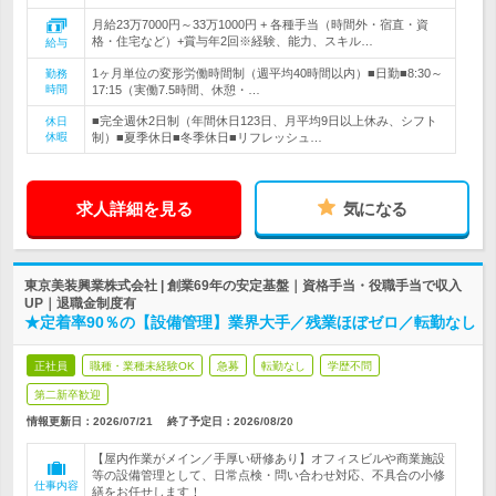
月給23万7000円～33万1000円 + 各種手当（時間外・宿直・資
格・住宅など）+賞与年2回※経験、能力、スキル…
給与
1ヶ月単位の変形労働時間制（週平均40時間以内）■日勤■8:30～
勤務
時間
17:15（実働7.5時間、休憩・…
■完全週休2日制（年間休日123日、月平均9日以上休み、シフト
休日
休暇
制）■夏季休日■冬季休日■リフレッシュ…
求人詳細を見る
気になる
東京美装興業株式会社 | 創業69年の安定基盤｜資格手当・役職手当で収入
UP｜退職金制度有
★定着率90％の【設備管理】業界大手／残業ほぼゼロ／転勤なし
正社員
職種・業種未経験OK
急募
転勤なし
学歴不問
第二新卒歓迎
情報更新日：2026/07/21
終了予定日：
2026/08/20
【屋内作業がメイン／手厚い研修あり】オフィスビルや商業施設
等の設備管理として、日常点検・問い合わせ対応、不具合の小修
仕事内容
繕をお任せします！