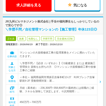
求人詳細を見る
気になる
JR九州ビルマネジメント株式会社 | 手当や福利厚生もしっかりしているの
で安心です◎
＼学歴不問／自社管理マンションの【施工管理】年休123日◎
正社員
急募
転勤なし
学歴不問
完全週休2日制
情報更新日：2026/06/19
終了予定日：
2026/12/10
マンションの大規模修繕工事の監理業務をメインに携わっていた
だきます。
仕事内容
＼学歴不問／【必須（いずれか）】◎1級建築士 または 建築施工
管理技士 資格をお持ちの方 ◎マンション大規模修繕工事や改修
対象と
工事のご経験
なる方
＜本社＞ 福岡県福岡市博多区吉塚本町13-27 RJRプレシア吉塚
駅前II-2F 受動喫煙対策：屋…
勤務地
月給（基本給）：236,300円~358,800円※最終的には前職のご経
験、スキルを加味して決定します。※試用期間：…
給与
450万円～700万円
初年度
年収