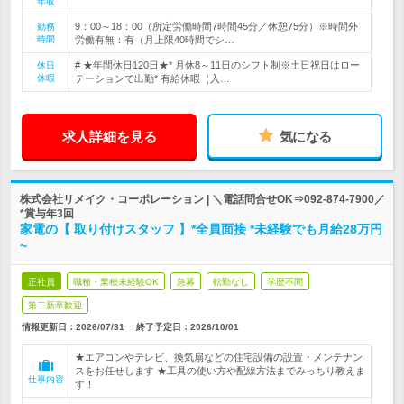
年収
9：00～18：00（所定労働時間7時間45分／休憩75分）※時間外
勤務
時間
労働有無：有（月上限40時間でシ…
# ★年間休日120日★* 月休8～11日のシフト制※土日祝日はロー
休日
休暇
テーションで出勤* 有給休暇（入…
求人詳細を見る
気になる
株式会社リメイク・コーポレーション | ＼電話問合せOK⇒092-874-7900／
*賞与年3回
家電の【 取り付けスタッフ 】*全員面接 *未経験でも月給28万円
~
正社員
職種・業種未経験OK
急募
転勤なし
学歴不問
第二新卒歓迎
情報更新日：2026/07/31
終了予定日：
2026/10/01
★エアコンやテレビ、換気扇などの住宅設備の設置・メンテナン
スをお任せします ★工具の使い方や配線方法までみっちり教えま
仕事内容
す！