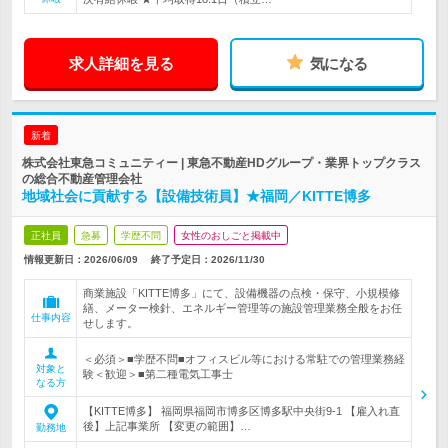
求人詳細を見る
気になる
新着
株式会社東急コミュニティー | 東急不動産HDグループ・業界トップクラス
の総合不動産管理会社
地域社会に貢献する【設備技術員】★福岡／KITTE博多
正社員
急募
学歴不問
女性のおしごと掲載中
情報更新日：2026/06/09
終了予定日：
2026/11/30
商業施設「KITTE博多」にて、設備機器の点検・保守、小規模修
繕、メーター検針、エネルギー管理等の施設管理業務全般をお任
仕事内容
せします。
＜必須＞■学歴不問■オフィスビル等における常駐での管理業務経
対象と
験＜歓迎＞■第二種電気工事士
なる方
【KITTE博多】 福岡県福岡市博多区博多駅中央街9-1 【雇入れ直
後】上記事業所 【変更の範囲】…
勤務地