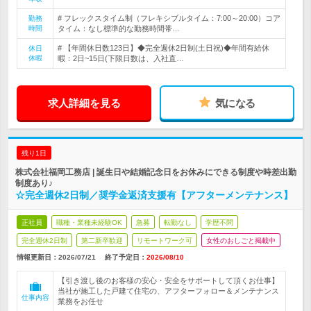
# フレックスタイム制（フレキシブルタイム：7:00～20:00）コア
勤務
時間
タイム：なし標準的な勤務時間帯…
# 【年間休日数123日】◆完全週休2日制(土日祝)◆年間有給休
休日
休暇
暇：2日~15日(下限日数は、入社直…
求人詳細を見る
気になる
残り1日
株式会社福岡工務店 | 誕生日や結婚記念日をお休みにできる制度や時差出勤
制度あり♪
☆完全週休2日制／奨学金返済支援有【アフターメンテナンス】
正社員
職種・業種未経験OK
急募
転勤なし
学歴不問
完全週休2日制
第二新卒歓迎
リモートワーク可
女性のおしごと掲載中
情報更新日：2026/07/21
終了予定日：
2026/08/10
【引き渡し後のお客様の安心・安全をサポートして頂くお仕事】
当社が施工した戸建て住宅の、アフターフォロー＆メンテナンス
仕事内容
業務をお任せ