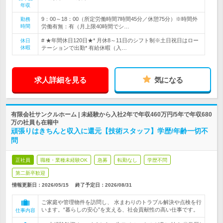
年収
9：00～18：00（所定労働時間7時間45分／休憩75分）※時間外
勤務
時間
労働有無：有（月上限40時間でシ…
# ★年間休日120日★* 月休8～11日のシフト制※土日祝日はロー
休日
休暇
テーションで出勤* 有給休暇（入…
求人詳細を見る
気になる
有限会社サンクルホーム | 未経験から入社2年で年収460万円/5年で年収680
万の社員も在籍中
頑張りはきちんと収入に還元【技術スタッフ】学歴/年齢一切不
問
正社員
職種・業種未経験OK
急募
転勤なし
学歴不問
第二新卒歓迎
情報更新日：2026/05/15
終了予定日：
2026/08/31
ご家庭や管理物件を訪問し、 水まわりのトラブル解決や点検を行
います。“暮らしの安心”を支える、社会貢献性の高い仕事です。
仕事内容