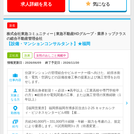
求人詳細を見る
気になる
新着
株式会社東急コミュニティー | 東急不動産HDグループ・業界トップクラス
の総合不動産管理会社
【設備・マンションコンサルタント】★福岡
正社員
急募
女性のおしごと掲載中
情報更新日：2026/06/09
終了予定日：
2026/11/30
分譲マンションの管理組合やビルオーナー様へ向けた、給排水衛
生・電気・空調などの設備改修工事の提案および施工管理をお任
仕事内容
せします。
工業系出身者歓迎！＜必須＞■高卒以上（工業高校や専門学校卒
の方）■給排水や電気関連の工事、または施工管理の実務経験（1
対象と
年以上）
なる方
【福岡営業所】 福岡県福岡市博多区住吉1-2-25 キャナルシテ
ィ・ビジネスセンタービル8階 【雇…
勤務地
月給240,000円～331,000円※経験・年齢・能力を考慮の上、規定
により優遇します。※試用期間3ヶ月（待遇変更…
給与