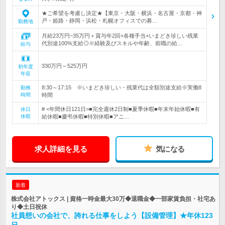
★ご希望を考慮し決定★【東京・大阪・横浜・名古屋・京都・神
戸・姫路・静岡・浜松・札幌オフィスでの募…
勤務地
月給23万円~35万円＋賞与年2回+各種手当+いまどき珍しい残業
代別途100%支給◎※経験及びスキルや年齢、前職の給…
給与
330万円～525万円
初年度
年収
8:30～17:15 ※いまどき珍しい・残業代は全額別途支給※実働8
勤務
時間
時間
# <年間休日121日>■完全週休2日制■夏季休暇■年末年始休暇■有
休日
休暇
給休暇■慶弔休暇■特別休暇■アニ…
求人詳細を見る
気になる
新着
株式会社アトックス | 資格一時金最大30万◆退職金◆一部家賃負担・社宅あ
り◆土日祝休
社員想いの会社で、誇れる仕事をしよう【設備管理】★年休123