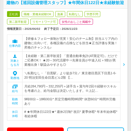
建物の【巡回設備管理スタッフ】★年間休日122日★未経験歓迎
正社員
職種・業種未経験OK
急募
転勤なし
学歴不問
第二新卒歓迎
リモートワーク可
女性のおしごと掲載中
情報更新日：2026/06/02
終了予定日：
2026/11/23
【研修＆フォロー体制が充実！安心のチーム制】担当エリア内の
建物に出向いて、各種設備の点検などを担当★正当評価を実施！
仕事内容
昇格のチャンスも♪
【未経験・第二新卒歓迎】「普通自動車免許(AT限定可)」だけで
ご応募OK！ ★20～30代活躍中⇒先輩全員が中途入社＋9割が異
対象と
業種出身！馴染みやすさも◎
なる方
＼転勤なし・「目黒駅」より徒歩7分／ 東京都目黒区下目黒1-6-
20 明治安田生命目黒ビル2階 【…
勤務地
月給284,790円～332,255円＋諸手当＋賞与年2回※経験やスキル
を考慮の上、給与金額は決定いたします。※上記…
給与
9時00分～18時00分* 所定労働時間8時間* 休憩60分* 時間外労働
勤務
時間
あり
# ★年間休日122日★* 週休2日制* 祝日* 夏季休暇* 年末年始休暇*
休日
休暇
有給休暇