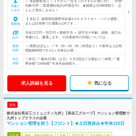
＜ 未経験歓迎☆ ＞イチから一生モノのスキルが身に付く 〇学歴/
年齢不問 〇普通運転免許(AT限定可) ★残業は月5時間程で、ほ
対象と
とんど発生しません！
なる方
【 本社 】 福岡県筑紫野市杉塚4-2-5 ※マイカー・バイク通勤、
または社用車での通勤もOKです…
勤務地
月給21万円～35万円 + 業績手当 ＋ 諸手当※年齢、経験、能力を
考慮の上、優遇します。※待遇条件の詳細については…
給与
＜ 残業ほぼなし ＞* 8：00～18：00（休憩あり）※基本は上記時
勤務
時間
間勤務時間です※1ヶ月単位の変…
◇休日／* 週休2日制（土日）※月2回ほど土曜あり◇休暇／* 夏
休日
休暇
季休暇* GW休暇* 年末年始休暇※…
求人詳細を見る
気になる
新着
株式会社長谷工コミュニティ九州 | 【長谷工グループ】マンション管理数で
九州トップクラスの企業
マンション管理を担う【フロント】★土日祝休み★年休120日
正社員
職種・業種未経験OK
急募
学歴不問
完全週休2日制