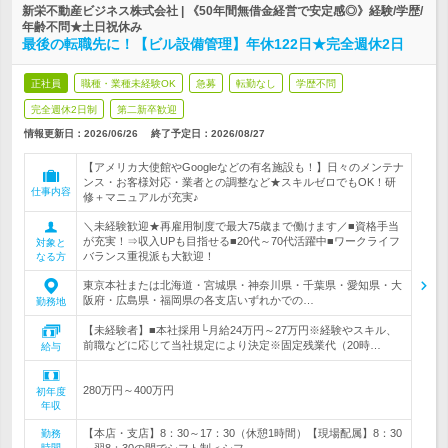
新栄不動産ビジネス株式会社 | 《50年間無借金経営で安定感◎》経験/学歴/
年齢不問★土日祝休み
最後の転職先に！【ビル設備管理】年休122日★完全週休2日
正社員
職種・業種未経験OK
急募
転勤なし
学歴不問
完全週休2日制
第二新卒歓迎
情報更新日：2026/06/26
終了予定日：
2026/08/27
【アメリカ大使館やGoogleなどの有名施設も！】日々のメンテナ
ンス・お客様対応・業者との調整など★スキルゼロでもOK！研
仕事内容
修＋マニュアルが充実♪
＼未経験歓迎★再雇用制度で最大75歳まで働けます／■資格手当
が充実！⇒収入UPも目指せる■20代～70代活躍中■ワークライフ
対象と
バランス重視派も大歓迎！
なる方
東京本社または北海道・宮城県・神奈川県・千葉県・愛知県・大
阪府・広島県・福岡県の各支店いずれかでの…
勤務地
【未経験者】■本社採用└月給24万円～27万円※経験やスキル、
前職などに応じて当社規定により決定※固定残業代（20時…
給与
280万円～400万円
初年度
年収
【本店・支店】8：30～17：30（休憩1時間）【現場配属】8：30
勤務
時間