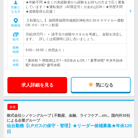
★年齢不問 ★全くの未経験者から経験をお持ちの方まで広く募集
しています！★運転免許（AT限定可）があればOK！★学歴不問
対象と
★資格取得も応援！
なる方
【 転勤なし 】 福岡県福岡市城南区神松寺2-20-5 ※マイカー通勤
OK ※U・Iターン歓迎
勤務地
月給28万円～ ＋ 諸手当※経験やスキルを考慮し、金額を決定し
ます。 詳しくは面接時に話し合いましょう。
給与
勤務
9:00～18:00（ 休憩あり ）
時間
* 週休制┗ 閑散期は月7～8日休みもOK！* 夏季休暇* 年末年始休
休日
休暇
暇* 有給休暇* 慶弔休暇
求人詳細を見る
気になる
新着
株式会社シノケングループ | 不動産、金融、ライフケア…etc。国内外30社
による企業グループ
仙台勤務【LPガスの保守・管理】★リーダー候補募集★年休120
日