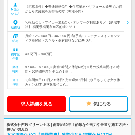
《応募条件》◆普通運転免許 ◆住宅業界やリフォーム業界での何
対象と
かしらの経験をお持ちの方（職種不問）
なる方
＼転勤なし・マイカー通勤OK・テレワーク制度あり／ 【的場本
社】 福岡県福岡市南区的場2-36-1…
勤務地
月給：252,500 円～407,000 円+諸手当+メンテナンスインセンテ
ィブ※経験・スキル・保有資格などに基づき…
給与
400万円～700万円
初年度
年収
9：00～18：00 (※実働8時間／休憩60分)※月の残業時間は20時
勤務
時間
間～30時間程度と少なめ！※…
＼年間休日111日／# 休日* 完全週休2日制（水日もしくは火水休
休日
休暇
み）# 休暇* 夏季休暇(4日)*…
求人詳細を見る
気になる
株式会社西鉄グリーン土木 | 創業約50年！的確な企画力や最適な施工方法・
技術が強み◎
下水道管などの【清掃業務】残業少なめ/年間休日127日