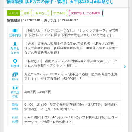
福岡勤務【LPガスの保守・管理】★年休120日★転勤なし
正社員
急募
転勤なし
学歴不問
女性のおしごと掲載中
情報更新日：2026/07/01
終了予定日：
2026/09/17
【飛び込み・テレアポは一切なし】『シノケングループ』が管理
する物件のLPガスに関する業務全般を担当していただきます。
仕事内容
【必須】高圧ガス販売主任者(2種)の有資格者 ・LPガスの管理、
保安の実務経験者・普通自動車運転免許 ◆液化石油ガス設備士
対象と
などの有資格者大歓迎！
なる方
【転勤なし】 福岡オフィス／福岡県福岡市中央区天神1-1-1 ア
クロス福岡9階 ＜アクセス＞ 福岡…
勤務地
月給262,200円～323,000円 ＋ 諸手当※経験、能力を考慮の上決
定します。※固定残業代（63,000円～7…
給与
400万円～490万円
初年度
年収
9：00～18：00（所定労働時間7時間45分／休憩75分）※時間外
勤務
時間
労働有無：有（月上限40時間でシ…
# ★年間休日120日★* 月休8～11日のシフト制※土日祝日はロー
休日
休暇
テーションで出勤* 有給休暇（入…