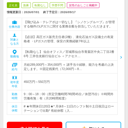
正社員
急募
転勤なし
学歴不問
女性のおしごと掲載中
情報更新日：2026/07/01
終了予定日：
2026/09/17
【飛び込み・テレアポは一切なし】『シノケングループ』が管理
する物件のLPガスに関する業務全般を担当していただきます。
仕事内容
【必須】高圧ガス販売主任者(2種) 、液化石油ガス設備士の有資
対象と
格者 ・LPガスの管理、保安の実務経験7年以上
なる方
【転勤なし】 仙台オフィス／宮城県仙台市青葉区中央二丁目2番
6号 三井住友銀行仙台ビル ＜アクセス…
勤務地
月給289,000円～354,000円 ＋ 諸手当※経験、能力を考慮の上決
定します。※固定残業代（72,000円～8…
給与
450万円～550万円
初年度
年収
9：00～18：00（所定労働時間7時間45分／休憩75分）※時間外
勤務
時間
労働有無：有（月20時間程度）
# ★年間休日120日★* 月休8～11日のシフト制※土日祝日はロー
休日
休暇
テーションで出勤* 有給休暇（入…