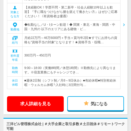
【未経験OK！学歴不問・第二新卒・社会人経験10年以上も歓
迎】『手に職をつけながら腰を据えて働きたい方』はぜひご応募
対象と
ください！《有資格者は優遇》
なる方
◆転勤なし／U・Iターン歓迎！◆ 関東・東北・東海・関西・中
国・九州の 以下のエリアにある建物・ビ…
勤務地
月給22万円～46万6000円＋手当＋賞与年2回★すでにお持ちの資
格も"資格手当の対象"となります！★資格手当・役職…
給与
300万円～450万円
初年度
年収
9:00～18:00（実働8時間／休憩1時間）※勤務先により異なりま
勤務
時間
す。※宿直業務にもチャレンジでき…
■週休2日制（シフト制／月8～9日休み）■有給休暇■特別有給休
休日
休暇
暇・ウェルカム休暇└入社時に3日間付与…
求人詳細を見る
気になる
三洋ビル管理株式会社 | ＃大手企業と取引多数＃土日祝休＃リモートワーク
可能