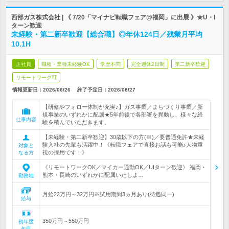
西部ガス株式会社 | 《 7/20「マイナビ転職フェア@福岡」に出展 》★U・I
ターン歓迎
未経験・第二新卒歓迎【総合職】◎年休124日／残業月平均
10.1H
正社員
職種・業種未経験OK
学歴不問
完全週休2日制
第二新卒歓迎
リモートワーク可
情報更新日：2026/06/26
終了予定日：
2026/08/27
【研修やフォロー体制が充実♪】ガス事業／まちづくり事業／新
規事業のいずれかに配属★5年前後で各部署を異動し、様々な経
仕事内容
験を積んでいただきます。
【未経験・第二新卒歓迎】30歳以下の方(※)／要普通免許★未経
験入社の先輩も活躍中！《転職フェアで直接お話も可能♪人物重
対象と
視の採用です！》
なる方
《リモートワークOK／マイカー通勤OK／UIターン歓迎》 福岡・
熊本・長崎のいずれかに配属いたしま…
勤務地
月給22万円～32万円※試用期間3ヵ月あり(待遇同一)
給与
350万円～550万円
初年度
年収