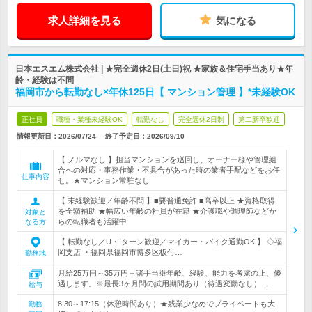
求人詳細を見る
気になる
日本エスエム株式会社 | ★完全週休2日(土日)祝 ★家族＆住宅手当あり★年
齢・経験は不問
福岡市から転勤なし×年休125日【 マンション管理 】*未経験OK
正社員
職種・業種未経験OK
転勤なし
完全週休2日制
第二新卒歓迎
情報更新日：2026/07/24
終了予定日：
2026/09/10
【 ノルマなし 】担当マンションを巡回し、オーナー様や管理組
合への対応・事務作業・不具合があった時の業者手配などをお任
仕事内容
せ。★マンション常駐なし
【 未経験歓迎／年齢不問 】■要普通免許 ■高卒以上 ★資格取得
を全額補助 ★幅広い年齢の社員が在籍 ★介護職や調理師などか
対象と
らの転職者も活躍中
なる方
【 転勤なし／U・Iターン歓迎／マイカー・バイク通勤OK 】 ◇福
岡支店 ・福岡県福岡市博多区板付…
勤務地
月給25万円～35万円＋諸手当※年齢、経験、能力を考慮の上、優
遇します。※最長3ヶ月間の試用期間あり（待遇変動なし）…
給与
8:30～17:15（休憩時間あり）★残業少なめでプライベートも大
勤務