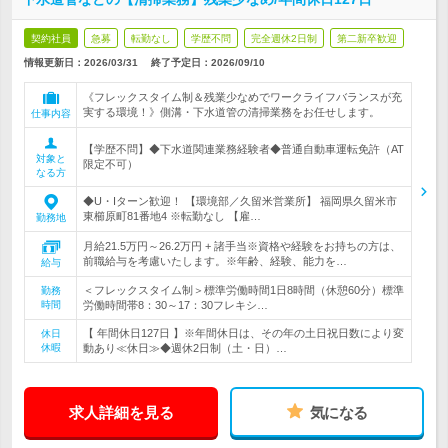
契約社員
急募
転勤なし
学歴不問
完全週休2日制
第二新卒歓迎
情報更新日：2026/03/31
終了予定日：
2026/09/10
《フレックスタイム制＆残業少なめでワークライフバランスが充
実する環境！》側溝・下水道管の清掃業務をお任せします。
仕事内容
【学歴不問】◆下水道関連業務経験者◆普通自動車運転免許（AT
対象と
限定不可）
なる方
◆U・Iターン歓迎！ 【環境部／久留米営業所】 福岡県久留米市
東櫛原町81番地4 ※転勤なし 【雇…
勤務地
月給21.5万円～26.2万円 + 諸手当※資格や経験をお持ちの方は、
前職給与を考慮いたします。※年齢、経験、能力を…
給与
＜フレックスタイム制＞標準労働時間1日8時間（休憩60分）標準
勤務
時間
労働時間帯8：30～17：30フレキシ…
【 年間休日127日 】※年間休日は、その年の土日祝日数により変
休日
休暇
動あり≪休日≫◆週休2日制（土・日）…
求人詳細を見る
気になる