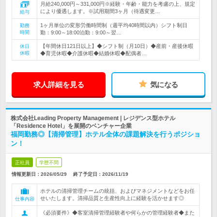
月給240,000円～331,000円※経験・年齢・能力を考慮の上、規定
により優遇します。※試用期間3ヶ月（待遇変更…
給与
1ヶ月単位の変形労働時間制（週平均40時間以内）シフト制日
勤務
時間
勤：9:00～18:00泊勤：9:00～翌…
【年間休日121日以上】◆シフト制（月10日）◆産前・産後休暇
休日
休暇
◆育児休暇◆介護休暇◆結婚休暇◆配偶者…
求人詳細を見る
気になる
株式会社Leading Property Management | レジデンス型ホテル
「Residence Hotel」を展開のベンチャー企業
福岡勤務◎【清掃管理】ホテル全体の課題解決を行うポジショ
ン！
正社員
学歴不問
情報更新日：2026/05/29
終了予定日：
2026/11/19
ホテルの清掃管理チームの統括、およびマネジメントなどをお任
せいたします。清掃品質と生産性向上に経験を活かせます◎
仕事内容
《必須要件》◆客室清掃管理経験者や何らかの管理経験者◆また