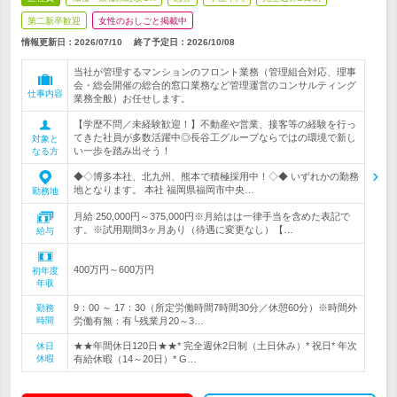
第二新卒歓迎
女性のおしごと掲載中
情報更新日：2026/07/10
終了予定日：
2026/10/08
当社が管理するマンションのフロント業務（管理組合対応、理事
会・総会開催の総合的窓口業務など管理運営のコンサルティング
仕事内容
業務全般）お任せします。
【学歴不問／未経験歓迎！】不動産や営業、接客等の経験を行っ
てきた社員が多数活躍中◎長谷工グループならではの環境で新し
対象と
い一歩を踏み出そう！
なる方
◆◇博多本社、北九州、熊本で積極採用中！◇◆ いずれかの勤務
地となります。 本社 福岡県福岡市中央…
勤務地
月給 250,000円～375,000円※月給はは一律手当を含めた表記で
す。※試用期間3ヶ月あり（待遇に変更なし）【…
給与
400万円～600万円
初年度
年収
9：00 ～ 17：30（所定労働時間7時間30分／休憩60分）※時間外
勤務
時間
労働有無：有└残業月20～3…
★★年間休日120日★★* 完全週休2日制（土日休み）* 祝日* 年次
休日
休暇
有給休暇（14～20日）* G…