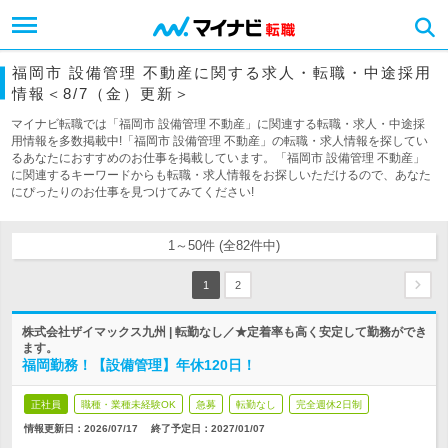
福岡市 設備管理 不動産に関する求人・転職・中途採用
情報＜8/7（金）更新＞
マイナビ転職では「福岡市 設備管理 不動産」に関連する転職・求人・中途採
用情報を多数掲載中!「福岡市 設備管理 不動産」の転職・求人情報を探してい
るあなたにおすすめのお仕事を掲載しています。「福岡市 設備管理 不動産」
に関連するキーワードからも転職・求人情報をお探しいただけるので、あなた
にぴったりのお仕事を見つけてみてください!
1～50件 (全82件中)
1
2
株式会社ザイマックス九州 | 転勤なし／★定着率も高く安定して勤務ができ
ます。
福岡勤務！【設備管理】年休120日！
正社員
職種・業種未経験OK
急募
転勤なし
完全週休2日制
情報更新日：2026/07/17
終了予定日：
2027/01/07