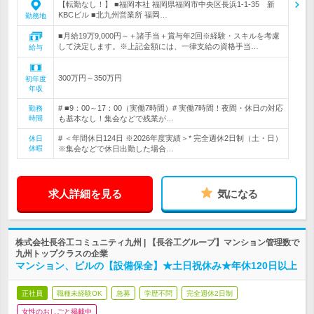
【転勤なし！】 ■福岡本社 福岡県福岡市中央区長浜1-1-35 新
KBCビル ■北九州営業所 福岡…
勤務地
■月給19万9,000円～＋諸手当＋賞与年2回※経験・スキルを考慮
して決定します。※上記金額には、一律支給の資格手当…
給与
300万円～350万円
初年度
年収
# ■9：00～17：00（実働7時間）# 実働7時間！夜間・休日の対応
勤務
時間
も基本なし！集会などで残業が…
# ＜年間休日124日 ※2026年度実績＞* 完全週休2日制（土・日）
休日
休暇
※集会などで休日出勤した場合…
求人詳細を見る
気になる
株式会社長谷工コミュニティ九州 | 【長谷工グループ】マンション管理数で
九州トップクラスの企業
マンション、ビルの【設備保全】★土日祝休み★年休120日以上
正社員
職種未経験OK
急募
学歴不問
完全週休2日制
女性のおしごと掲載中