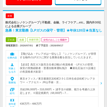
新着
株式会社シノケングループ | 不動産、金融、ライフケア…etc。国内外30社
による企業グループ
急募！東京勤務【LPガスの保守・管理】★年休120日★当直なし
正社員
急募
学歴不問
女性のおしごと掲載中
情報更新日：2026/07/01
終了予定日：
2026/09/17
【飛び込み・テレアポは一切なし】『シノケングループ』が管理
する物件のLPガスに関する業務全般を担当していただきます。
仕事内容
【必須】高圧ガス販売主任者(2種)の有資格者 ・LPガスの管理、
保安の実務経験者・普通自動車運転免許 ◆液化石油ガス設備士
対象と
の有資格者大歓迎！
なる方
東京オフィス／東京都港区浜松町2-3-1 日本生命浜松町クレアタ
ワー ＜アクセス＞ JR山手線・京…
勤務地
月給286,000円～318,000円 ＋ 諸手当※経験、能力を考慮の上決
定します。※固定残業代（68,000円～7…
給与
438万円～486万円
初年度