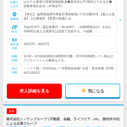
はホテル客室の実務清掃経験者◆基本的なPC操作ができる方◆
対象と
自動車免許必須（AT限定可）
なる方
【本社】 福岡県福岡市博多区博多駅南1丁目15番28号 【雇入れ直
後】上記事業所 【変更の範囲】会…
勤務地
月給25万円～固定残業代：45,000円～（30時間相当分）を含む。
30時間を超える残業代は追加で支給する。※経験、…
給与
300万円～400万円
初年度
年収
10:00～19:00(休憩60分)時間外労働：月平均30時間シフト制なの
勤務
時間
でプライベートの事情などを…
＜シフト制／月9日休み＞* 年間有給休暇* 出産・育児休暇【年間
休日
休暇
休日108日】
求人詳細を見る
気になる
新着
株式会社シノケングループ | 不動産、金融、ライフケア…etc。国内外30社
による企業グループ