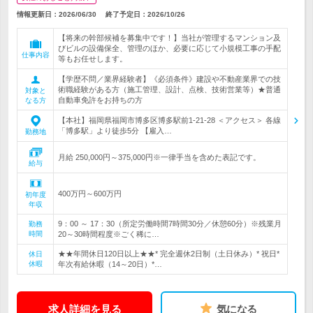
情報更新日：2026/06/30
終了予定日：
2026/10/26
【将来の幹部候補を募集中です！】当社が管理するマンション及
びビルの設備保全、管理のほか、必要に応じて小規模工事の手配
仕事内容
等もお任せします。
【学歴不問／業界経験者】《必須条件》建設や不動産業界での技
術職経験がある方（施工管理、設計、点検、技術営業等）★普通
対象と
自動車免許をお持ちの方
なる方
【本社】福岡県福岡市博多区博多駅前1-21-28 ＜アクセス＞ 各線
「博多駅」より徒歩5分 【雇入…
勤務地
月給 250,000円～375,000円※一律手当を含めた表記です。
給与
400万円～600万円
初年度
年収
9：00 ～ 17：30（所定労働時間7時間30分／休憩60分）※残業月
勤務
時間
20～30時間程度※ごく稀に…
★★年間休日120日以上★★* 完全週休2日制（土日休み）* 祝日*
休日
休暇
年次有給休暇（14～20日）*…
求人詳細を見る
気になる