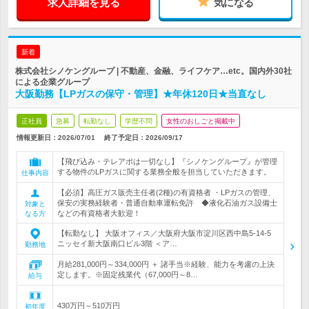
求人詳細を見る
気になる
新着
株式会社シノケングループ | 不動産、金融、ライフケア…etc。国内外30社
による企業グループ
大阪勤務【LPガスの保守・管理】★年休120日★当直なし
正社員
急募
転勤なし
学歴不問
女性のおしごと掲載中
情報更新日：2026/07/01
終了予定日：
2026/09/17
【飛び込み・テレアポは一切なし】『シノケングループ』が管理
する物件のLPガスに関する業務全般を担当していただきます。
仕事内容
【必須】高圧ガス販売主任者(2種)の有資格者 ・LPガスの管理、
保安の実務経験者・普通自動車運転免許 ◆液化石油ガス設備士
対象と
などの有資格者大歓迎！
なる方
【転勤なし】 大阪オフィス／大阪府大阪市淀川区西中島5-14-5
ニッセイ新大阪南口ビル3階 ＜ア…
勤務地
月給281,000円～334,000円 ＋ 諸手当※経験、能力を考慮の上決
定します。※固定残業代（67,000円～8…
給与
430万円～510万円
初年度