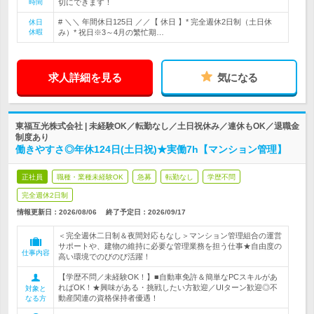
時間
切にできます！
# ＼＼ 年間休日125日 ／／【 休日 】* 完全週休2日制（土日休
休日
休暇
み）* 祝日※3～4月の繁忙期…
求人詳細を見る
気になる
東福互光株式会社 | 未経験OK／転勤なし／土日祝休み／連休もOK／退職金
制度あり
働きやすさ◎年休124日(土日祝)★実働7h【マンション管理】
正社員
職種・業種未経験OK
急募
転勤なし
学歴不問
完全週休2日制
情報更新日：2026/08/06
終了予定日：
2026/09/17
＜完全週休二日制＆夜間対応もなし＞マンション管理組合の運営
サポートや、建物の維持に必要な管理業務を担う仕事★自由度の
仕事内容
高い環境でのびのび活躍！
【学歴不問／未経験OK！】■自動車免許＆簡単なPCスキルがあ
ればOK！★興味がある・挑戦したい方歓迎／UIターン歓迎◎不
対象と
動産関連の資格保持者優遇！
なる方