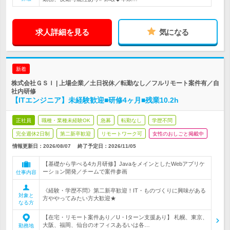
求人詳細を見る
気になる
新着
株式会社ＧＳＩ | 上場企業／土日祝休／転勤なし／フルリモート案件有／自
社内研修
【ITエンジニア】未経験歓迎■研修4ヶ月■残業10.2h
正社員
職種・業種未経験OK
急募
転勤なし
学歴不問
完全週休2日制
第二新卒歓迎
リモートワーク可
女性のおしごと掲載中
情報更新日：2026/08/07
終了予定日：
2026/11/05
【基礎から学べる4カ月研修】JavaをメインとしたWebアプリケ
ーション開発／チームで案件参画
仕事内容
《経験・学歴不問》第二新卒歓迎！IT・ものづくりに興味がある
対象と
方ややってみたい方大歓迎★
なる方
【在宅・リモート案件あり／U・Iターン支援あり】 札幌、東京、
大阪、福岡、仙台のオフィスあるいは各…
勤務地