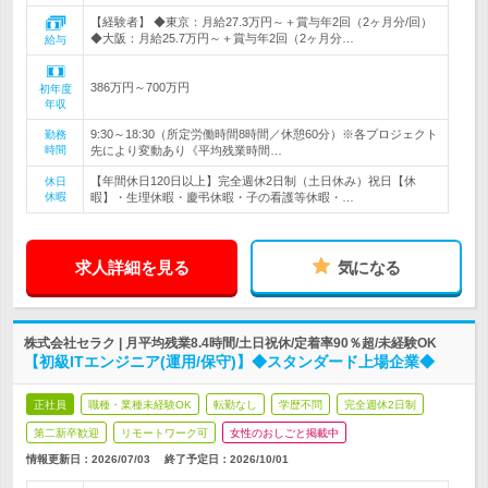
【経験者】 ◆東京：月給27.3万円～＋賞与年2回（2ヶ月分/回）
◆大阪：月給25.7万円～＋賞与年2回（2ヶ月分…
給与
386万円～700万円
初年度
年収
9:30～18:30（所定労働時間8時間／休憩60分）※各プロジェクト
勤務
時間
先により変動あり《平均残業時間…
【年間休日120日以上】完全週休2日制（土日休み）祝日【休
休日
休暇
暇】・生理休暇・慶弔休暇・子の看護等休暇・…
求人詳細を見る
気になる
株式会社セラク | 月平均残業8.4時間/土日祝休/定着率90％超/未経験OK
【初級ITエンジニア(運用/保守)】◆スタンダード上場企業◆
正社員
職種・業種未経験OK
転勤なし
学歴不問
完全週休2日制
第二新卒歓迎
リモートワーク可
女性のおしごと掲載中
情報更新日：2026/07/03
終了予定日：
2026/10/01