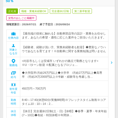
50％
正社員
職種・業種未経験OK
完全週休2日制
第二新卒歓迎
女性のおしごと掲載中
情報更新日：2026/07/21
終了予定日：
2026/08/24
【最先端の技術に触れる】自動車部品等の設計・業務をお任せし
ます。あなたの希望・適性に応じた案件をご担当いただきます。
仕事内容
【経験者、経験が浅い方、実務未経験者も歓迎】◆豊富なノウハ
対象と
ウであなたを育てます！※自動車に関する業務知識は問いません
なる方
<刈谷市もしくは安城市 いずれかの拠点で勤務となります>
※U・Iターン歓迎 ※配属となるプロジェ…
勤務地
◆大学院卒/月給29万円以上◆大学卒 /月給27万円以上◆高専
卒 /月給24万2000円以上※年齢・経験等を考慮し当…
給与
450万円～700万円
初年度
年収
8:40～17:40(休憩60分/実働8時間)※フレックスタイム制有※コア
勤務
時間
タイム10：10～14：2…
【休日】完全週休2日制(土・日)【休暇】◆春季・夏季・年末年始
休日
休暇
(7～10日)◆有給・特別休暇※年間休…