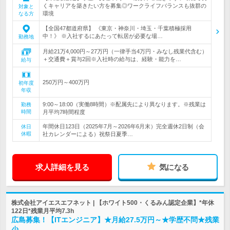
くキャリアを築きたい方を募集◎ワークライフバランスも抜群の
対象と
環境
なる方
【全国47都道府県】 《東京・神奈川・埼玉・千葉積極採用
中！》 ※入社するにあたって転居が必要な場…
勤務地
月給21万4,000円～27万円（一律手当4万円・みなし残業代含む）
＋交通費＋賞与2回※入社時の給与は、経験・能力を…
給与
250万円～400万円
初年度
年収
9:00～18:00（実働8時間）※配属先により異なります。※残業は
勤務
時間
月平均7時間程度
年間休日123日（2025年7月～2026年6月末）完全週休2日制（会
休日
休暇
社カレンダーによる）祝祭日夏季…
求人詳細を見る
気になる
株式会社アイエスエフネット | 【ホワイト500・くるみん認定企業】*年休
122日*残業月平均7.3h
広島募集！【ITエンジニア】★月給27.5万円～★学歴不問★残業
少