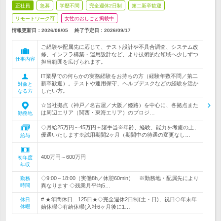
正社員
急募
学歴不問
完全週休2日制
第二新卒歓迎
リモートワーク可
女性のおしごと掲載中
情報更新日：2026/08/05
終了予定日：
2026/09/17
ご経験や配属先に応じて、テスト設計や不具合調査、システム改
修、インフラ構築・運用設計など、より技術的な領域へ少しずつ
仕事内容
担当範囲を広げられます。
IT業界での何らかの実務経験をお持ちの方（経験年数不問／第二
新卒歓迎）。テストや運用保守、ヘルプデスクなどの経験を活か
対象と
したい方。
なる方
☆当社拠点（神戸／名古屋／大阪／姫路）を中心に、各拠点また
は周辺エリア（関西・東海エリア）のプロジ…
勤務地
◇月給25万円～45万円＋諸手当※年齢、経験、能力を考慮の上、
優遇いたします※試用期間2ヶ月（期間中の待遇の変更なし…
給与
400万円～600万円
初年度
年収
◇9:00～18:00（実働8h／休憩60min） ※勤務地・配属先により
勤務
時間
異なります ◇残業月平均5…
# ★年間休日…125日★◇完全週休2日制(土・日)、祝日◇年末年
休日
休暇
始休暇◇有給休暇(入社6ヶ月後に1…