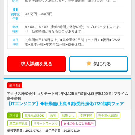
齢を考慮のうえ決定します。※研修期間（最大7カ月）は …
給与
300万円～450万円
初年度
年収
9：00～18：00（実働8時間／休憩60分）※プロジェクト先によ
勤務
時間
り 勤務時間が異なる場合があります…
＼年間休日120日以上／■完全週休2日制（土・日）■祝日■GW休
休日
休暇
暇■夏季休暇■年末年始休暇■慶弔休暇…
求人詳細を見る
気になる
残り3日
アクサス株式会社 | #リモート可#年休125日#産育休取得率100％#プライム
案件多数
【ITエンジニア】◆転勤無/上流６割/受託強化/7/20福岡フェア
正社員
業種未経験OK
急募
転勤なし
学歴不問
完全週休2日制
第二新卒歓迎
リモートワーク可
女性のおしごと掲載中
情報更新日：2026/07/14
終了予定日：
2026/08/10