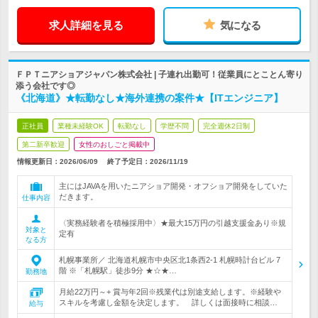
求人詳細を見る
気になる
ＦＰＴニアショアジャパン株式会社 | 子連れ出勤可！従業員にとことん寄り
添う会社です◎
《北海道》★転勤なし★海外連携の案件★【ITエンジニア】
正社員
業種未経験OK
転勤なし
学歴不問
完全週休2日制
第二新卒歓迎
女性のおしごと掲載中
情報更新日：2026/06/09
終了予定日：
2026/11/19
主にはJAVAを用いたニアショア開発・オフショア開発をしていた
だきます。
仕事内容
〈実務経験者を積極採用中〉★最大15万円の引越支援金あり※規
対象と
定有
なる方
札幌事業所／ 北海道札幌市中央区北1条西2-1 札幌時計台ビル 7
階 ※「札幌駅」徒歩9分 ★☆★…
勤務地
月給22万円～+ 賞与年2回※残業代は別途支給します。※経験や
スキルを考慮し金額を決定します。 詳しくは面接時に相談…
給与