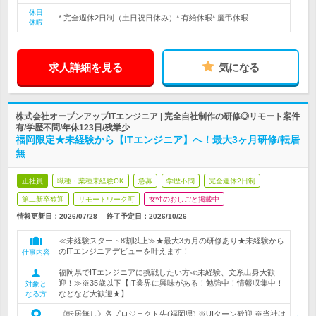
休日
* 完全週休2日制（土日祝日休み）* 有給休暇* 慶弔休暇
休暇
求人詳細を見る
気になる
株式会社オープンアップITエンジニア | 完全自社制作の研修◎リモート案件
有/学歴不問/年休123日/残業少
福岡限定★未経験から【ITエンジニア】へ！最大3ヶ月研修/転居
無
正社員
職種・業種未経験OK
急募
学歴不問
完全週休2日制
第二新卒歓迎
リモートワーク可
女性のおしごと掲載中
情報更新日：2026/07/28
終了予定日：
2026/10/26
≪未経験スタート8割以上≫★最大3カ月の研修あり★未経験から
のITエンジニアデビューを叶えます！
仕事内容
福岡県でITエンジニアに挑戦したい方≪未経験、文系出身大歓
迎！≫※35歳以下【IT業界に興味がある！勉強中！情報収集中！
対象と
などなど大歓迎★】
なる方
《転居無し》各プロジェクト先(福岡県) ※UIターン歓迎 ※当社は