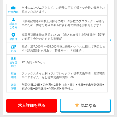
当社のエンジニアとして、ご経験に応じて様々な分野の業務をご
担当いただきます。
仕事内容
《開発経験を2年以上お持ちの方》 ※多数のプロジェクトが進行
対象と
中のため、得意分野やスキルに合わせて業務をお任せします！
なる方
福岡県福岡市博多駅前1-17-21 【雇入れ直後】上記事業所 【変更
の範囲】会社の定める各事業所
勤務地
月給：267,000円～425,000円※ご経験やスキルに応じて決定しま
す※試用期間4ヶ月あり（待遇同一） ＊別途子…
給与
425万円～685万円
初年度
年収
フレックスタイム制（フルフレックス）標準労働時間：1日7時間
勤務
時間
半コアタイム：なし標準労働時間帯：09:…
年間休日124日■完全週休2日制（土・日）■祝日■年末年始休暇■
休日
休暇
有給休暇■慶弔休暇■介護休暇■夏季特…
求人詳細を見る
気になる