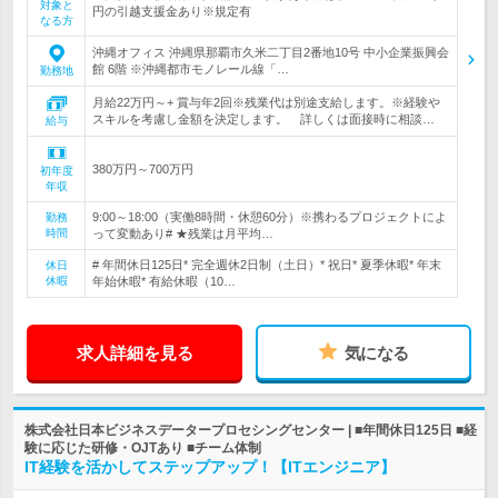
対象と
円の引越支援金あり※規定有
なる方
沖縄オフィス 沖縄県那覇市久米二丁目2番地10号 中小企業振興会
館 6階 ※沖縄都市モノレール線「…
勤務地
月給22万円～+ 賞与年2回※残業代は別途支給します。※経験や
スキルを考慮し金額を決定します。 詳しくは面接時に相談…
給与
380万円～700万円
初年度
年収
9:00～18:00（実働8時間・休憩60分）※携わるプロジェクトによ
勤務
時間
って変動あり# ★残業は月平均…
# 年間休日125日* 完全週休2日制（土日）* 祝日* 夏季休暇* 年末
休日
休暇
年始休暇* 有給休暇（10…
求人詳細を見る
気になる
株式会社日本ビジネスデータープロセシングセンター | ■年間休日125日 ■経
験に応じた研修・OJTあり ■チーム体制
IT経験を活かしてステップアップ！【ITエンジニア】