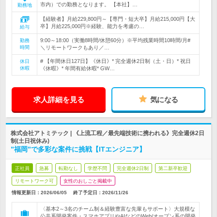
市内）での勤務となります。 【本社】…
勤務地
【経験者】月給229,800円～【専門・短大卒】月給215,000円【大
卒】月給225,000円※経験、能力を考慮の…
給与
9:00～18:00（実働8時間/休憩60分）※平均残業時間10時間/月#
勤務
時間
＼リモートワークもあり／…
# 【年間休日127日】《休日》* 完全週休2日制（土・日）* 祝日
休日
休暇
《休暇》* 年間有給休暇* GW…
求人詳細を見る
気になる
株式会社アトミテック | 《上流工程／最先端技術に携われる》完全週休2日
制(土日祝休み)
”福岡”で多彩な案件に挑戦【ITエンジニア】
正社員
急募
転勤なし
学歴不問
完全週休2日制
第二新卒歓迎
リモートワーク可
女性のおしごと掲載中
情報更新日：2026/06/05
終了予定日：
2026/11/26
〈基本2～3名のチーム制＆経験豊富な先輩もサポート〉大規模な
公共系開発案件・スマホアプリやAIなどのWeb/オープン系の開発