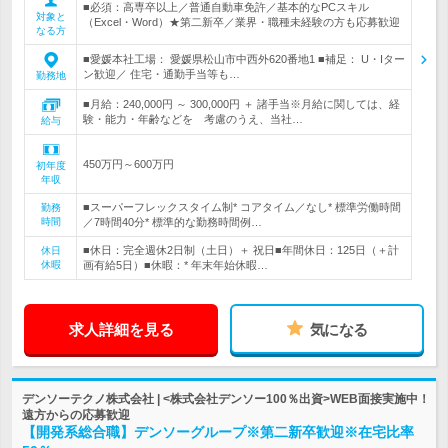
■必須：高専卒以上／普通自動車免許／基本的なPCスキル
対象と
（Excel・Word）★第二新卒／業界・職種未経験の方も応募歓迎
なる方
■愛媛本社工場： 愛媛県松山市中西外620番地1 ■補足： U・Iター
ン歓迎／ 住宅・通勤手当等も…
勤務地
■月給：240,000円 ～ 300,000円 ＋ 諸手当※月給に関しては、経
験・能力・年齢などを 考慮のうえ、当社…
給与
450万円～600万円
初年度
年収
■スーパーフレックスタイム制* コアタイム／なし* 標準労働時間
勤務
時間
／7時間40分* 標準的な勤務時間例…
■休日：完全週休2日制（土日）＋ 祝日■年間休日：125日（＋計
休日
休暇
画有給5日）■休暇：* 年末年始休暇…
求人詳細を見る
気になる
デンソーテクノ株式会社 | <株式会社デンソー100％出資>WEB面接実施中！
遠方からの応募歓迎
【開発系総合職】デンソーグループ※第二新卒歓迎※在宅比率