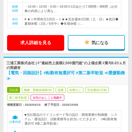
・10:00～19:00・9:00～18:00※1日あたり7.5時間～8時間（お仕
勤務
時間
事の内容により異な…
# ★☆年間休日125日～☆★★完全週休2日制（土・日）★祝日◆
休日
休暇
夏期休暇（2日／8月中）◆冬期休暇（…
求人詳細を見る
気になる
三浦工業株式会社 | #"連結売上規模2,500億円超"の上場企業 #賞与6.03ヵ月
の実績有
【電気・回路設計】#転勤有無選択可 #第二新卒歓迎 ≪愛媛勤務
≫
正社員
職種・業種未経験OK
急募
転勤なし
完全週休2日制
第二新卒歓迎
女性のおしごと掲載中
情報更新日：2026/04/10
終了予定日：
2026/10/08
■当社製品のマイコンボード等の設計・開発業務や制御盤・シス
テム・通信設計、試験業務等を担当いただきます。（#転勤有無
仕事内容
選択可 #第二新卒歓迎）