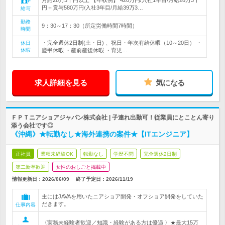
月給28万3千円以上 【年収例】 420万円/入社1年目/月給28万3千
円＋賞与580万円/入社3年目/月給39万3…
給与
勤務
9：30～17：30（所定労働時間7時間）
時間
・完全週休2日制(土・日) 、祝日・年次有給休暇（10～20日） ・
休日
休暇
慶弔休暇 ・産前産後休暇 ・育児…
求人詳細を見る
気になる
ＦＰＴニアショアジャパン株式会社 | 子連れ出勤可！従業員にとことん寄り
添う会社です◎
《沖縄》★転勤なし★海外連携の案件★【ITエンジニア】
正社員
業種未経験OK
転勤なし
学歴不問
完全週休2日制
第二新卒歓迎
女性のおしごと掲載中
情報更新日：2026/06/09
終了予定日：
2026/11/19
主にはJAVAを用いたニアショア開発・オフショア開発をしていた
だきます。
仕事内容
〈実務未経験者歓迎／知識・経験がある方は優遇 〉★最大15万