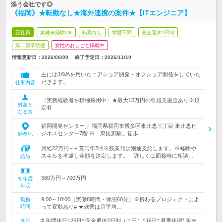
添う会社です◎
《福岡》★転勤なし★海外連携の案件★【ITエンジニア】
正社員
業種未経験OK
転勤なし
学歴不問
完全週休2日制
第二新卒歓迎
女性のおしごと掲載中
情報更新日：2026/06/09
終了予定日：
2026/11/19
主にはJAVAを用いたニアショア開発・オフショア開発をしていた
だきます。
仕事内容
〈実務経験者を積極採用中〉★最大15万円の引越支援金あり※規
対象と
定有
なる方
福岡開発センター／ 福岡県福岡市博多区東比恵三丁目 東比恵ビ
ジネスセンター7階 ※「東比恵駅」徒歩…
勤務地
月給22万円～+ 賞与年2回※残業代は別途支給します。※経験や
スキルを考慮し金額を決定します。 詳しくは面接時に相談…
給与
380万円～700万円
初年度
年収
9:00～18:00（実働8時間・休憩60分）※携わるプロジェクトによ
勤務
時間
って変動あり# ★残業は月平均…
# 年間休日125日* 完全週休2日制（土日）* 祝日* 夏季休暇* 年末
休日