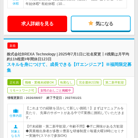
休暇
年始休暇* 有給休暇（10…
求人詳細を見る
気になる
新着
株式会社BREXA Technology | 2025年7月1日に社名変更┃#残業は月平均
約11h程度#年間休日123日
スキルを身につけて、成長できる【ITエンジニア】※福岡限定募
集
正社員
職種・業種未経験OK
転勤なし
完全週休2日制
第二新卒歓迎
リモートワーク可
女性のおしごと掲載中
情報更新日：2026/08/07
終了予定日：
2027/01/21
【これまでの経験を活かして新しい挑戦！】まずはマニュアルを
見たり、 先輩のサポートがある中でIT業務に挑戦していただきま
仕事内容
す。
【IT未経験・第二新卒歓迎／年齢不問】◆ITに興味がある方歓迎
◆異業種出身者が多数☆豊富な研修制度☆毎週火曜18時にセミナ
対象と
ー実施中(スマホで参加OK)
なる方