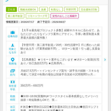
正社員
職種未経験OK
急募
転勤なし
学歴不問
完全週休2日制
第二新卒歓迎
リモートワーク可
女性のおしごと掲載中
情報更新日：2026/07/17
終了予定日：
2026/08/27
【大手＆最先端プロジェクト多数】経験やスキルに合わせて、あ
なたにぴったりなインフラ案件にアサイン。手厚い教育制度＆業
仕事内容
界最大規模の案件数！
【学歴不問・第二新卒歓迎／20代・30代活躍中】ITに携わった経
験がある方（IT業界経験不問）。 UIターン歓迎！引っ越し支度金
対象と
あり
なる方
【広島募集】 ★リモート案件もございます ★UIターン歓迎(社宅
あり／自己負担3万円) ★広島県内…
勤務地
月給27.5万円～＋インセンティブ賞与・諸手当※経験・スキルを
考慮して決定※転勤の場合は別途手当支給※試用期間3ヵ月…
給与
350万円～650万円
初年度
年収
◆9:00~18:00(実働8h)# ワークスタイル基本残業なしでメリハリ
勤務
時間
抜群！時短勤務もOKで、実…
# 休日◆年間休日122日◆完全週休2日(土日休み)◆祝日※シフト
休日
休暇
勤務、夜勤可能性あり# 休暇◆年末…