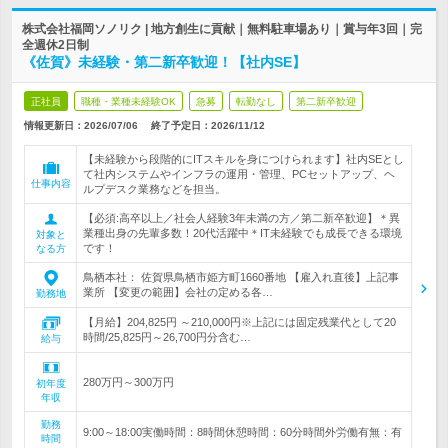
株式会社福岡ソノリク | 地方創生に貢献｜無料駐車場あり｜賞与年3回｜完
全週休2日制
《佐賀》未経験・第二新卒歓迎！【社内SE】
正社員
職種・業種未経験OK
急募
転勤なし
第二新卒歓迎
情報更新日：2026/07/06
終了予定日：
2026/11/12
【未経験から段階的にITスキルを身につけられます】社内SEとし
て社内システムやインフラの運用・管理、PCセットアップ、ヘ
仕事内容
ルプデスク業務などを担当。
【必須:高卒以上／社会人経験3年未満の方／第二新卒歓迎】＊異
業種出身の先輩多数！20代活躍中＊IT未経験でも成長できる環境
対象と
です！
なる方
鳥栖本社： 佐賀県鳥栖市姫方町1660番地 【雇入れ直後】上記事
業所 【変更の範囲】会社の定める各…
勤務地
【月給】204,825円 ～210,000円※上記には固定残業代として20
時間/25,825円～26,700円分含む…
給与
280万円～300万円
初年度
年収
勤務
9:00～18:00実働時間：8時間休憩時間：60分時間外労働有無：有
時間