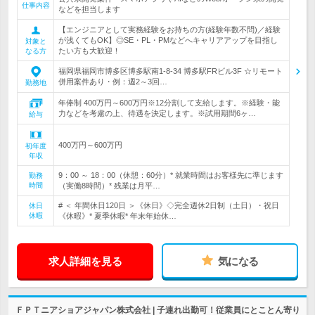
仕事内容
などを担当します
【エンジニアとして実務経験をお持ちの方(経験年数不問)／経験
が浅くてもOK】◎SE・PL・PMなどへキャリアアップを目指し
対象と
たい方も大歓迎！
なる方
福岡県福岡市博多区博多駅南1-8-34 博多駅FRビル3F ☆リモート
併用案件あり・例：週2～3回…
勤務地
年俸制 400万円～600万円※12分割して支給します。※経験・能
力などを考慮の上、待遇を決定します。※試用期間6ヶ…
給与
400万円～600万円
初年度
年収
9：00 ～ 18：00（休憩：60分）* 就業時間はお客様先に準じます
勤務
時間
（実働8時間）* 残業は月平…
# ＜ 年間休日120日 ＞《休日》◇完全週休2日制（土日）・祝日
休日
休暇
《休暇》* 夏季休暇* 年末年始休…
求人詳細を見る
気になる
ＦＰＴニアショアジャパン株式会社 | 子連れ出勤可！従業員にとことん寄り