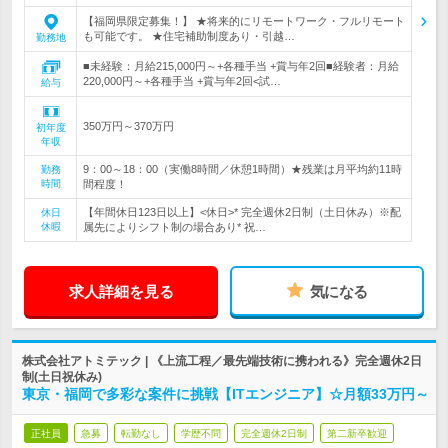
【福岡県限定募集！】 ★将来的にリモートワーク・フルリモート
も可能です。 ★住宅補助制度あり・引越…
勤務地
■未経験：月給215,000円～+各種手当 +賞与年2回■経験者：月給
220,000円～+各種手当 +賞与年2回<試…
給与
350万円～370万円
初年度
年収
9：00～18：00（実働8時間／休憩1時間）★残業は月平均約11時
勤務
時間
間程度！
【年間休日123日以上】<休日>* 完全週休2日制（土日休み）※配
休日
休暇
属先によりシフト制の場合あり* 祝…
求人詳細を見る
気になる
株式会社アトミテック | 《上流工程／最先端技術に携われる》完全週休2日
制(土日祝休み)
東京・福岡で多彩な案件に挑戦【ITエンジニア】☆月額33万円～
正社員
急募
転勤なし
学歴不問
完全週休2日制
第二新卒歓迎