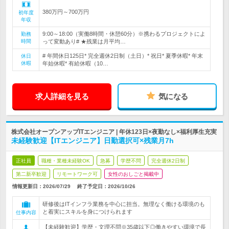
380万円～700万円
初年度
年収
9:00～18:00（実働8時間・休憩60分）※携わるプロジェクトによ
勤務
時間
って変動あり# ★残業は月平均…
# 年間休日125日* 完全週休2日制（土日）* 祝日* 夏季休暇* 年末
休日
休暇
年始休暇* 有給休暇（10…
求人詳細を見る
気になる
株式会社オープンアップITエンジニア | 年休123日×夜勤なし×福利厚生充実
未経験歓迎【ITエンジニア】日勤選択可×残業月7h
正社員
職種・業種未経験OK
急募
学歴不問
完全週休2日制
第二新卒歓迎
リモートワーク可
女性のおしごと掲載中
情報更新日：2026/07/29
終了予定日：
2026/10/26
研修後はITインフラ業務を中心に担当。無理なく働ける環境のも
と着実にスキルを身につけられます
仕事内容
【未経験歓迎】学歴・文理不問※35歳以下◎働きやすい環境で長