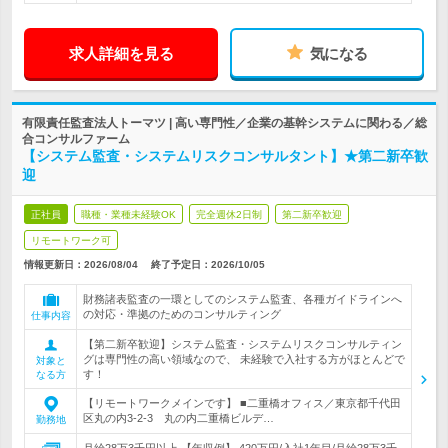
求人詳細を見る
気になる
有限責任監査法人トーマツ | 高い専門性／企業の基幹システムに関わる／総
合コンサルファーム
【システム監査・システムリスクコンサルタント】★第二新卒歓
迎
正社員
職種・業種未経験OK
完全週休2日制
第二新卒歓迎
リモートワーク可
情報更新日：2026/08/04
終了予定日：
2026/10/05
財務諸表監査の一環としてのシステム監査、各種ガイドラインへ
の対応・準拠のためのコンサルティング
仕事内容
【第二新卒歓迎】システム監査・システムリスクコンサルティン
グは専門性の高い領域なので、 未経験で入社する方がほとんどで
対象と
す！
なる方
【リモートワークメインです】 ■二重橋オフィス／東京都千代田
区丸の内3-2-3 丸の内二重橋ビルデ…
勤務地