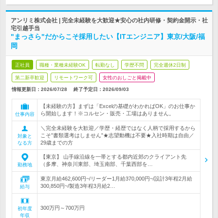
アンリミ株式会社 | 完全未経験を大歓迎★安心の社内研修・契約金開示・社
宅引越手当
"まっさら"だからこそ採用したい【ITエンジニア】東京/大阪/福
岡
正社員
職種・業種未経験OK
転勤なし
学歴不問
完全週休2日制
第二新卒歓迎
リモートワーク可
女性のおしごと掲載中
情報更新日：2026/07/28
終了予定日：
2026/09/03
【未経験の方】まずは「Excelの基礎がわかればOK」のお仕事か
ら開始します！※コルセン・販売・工場はありません。
仕事内容
＼完全未経験を大歓迎／学歴・経歴ではなく人柄で採用するから
こそ”書類選考はしません”★志望動機は不要★入社時期は自由／
対象と
29歳までの方
なる方
【東京】 山手線沿線を一帯とする都内近郊のクライアント先
（多摩、神奈川東部、埼玉南部、千葉西部を…
勤務地
東京月給462,600円~/リーダー1月給370,000円~/設計3年程2月給
300,850円~/製造3年程3月給2…
給与
300万円～700万円
初年度
年収