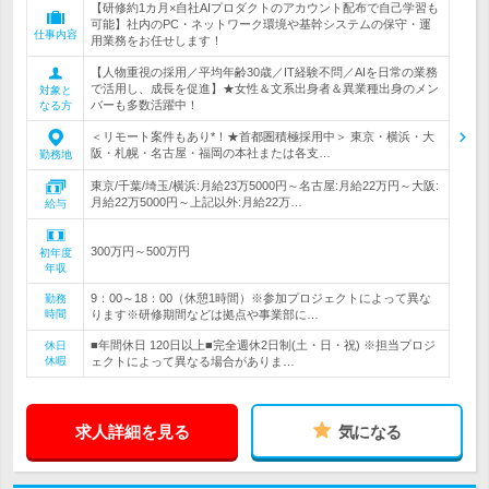
【研修約1カ月×自社AIプロダクトのアカウント配布で自己学習も
可能】社内のPC・ネットワーク環境や基幹システムの保守・運
仕事内容
用業務をお任せします！
【人物重視の採用／平均年齢30歳／IT経験不問／AIを日常の業務
で活用し、成長を促進】★女性＆文系出身者＆異業種出身のメン
対象と
バーも多数活躍中！
なる方
＜リモート案件もあり*！★首都圏積極採用中＞ 東京・横浜・大
阪・札幌・名古屋・福岡の本社または各支…
勤務地
東京/千葉/埼玉/横浜:月給23万5000円～名古屋:月給22万円～大阪:
月給22万5000円～上記以外:月給22万…
給与
300万円～500万円
初年度
年収
9：00～18：00（休憩1時間）※参加プロジェクトによって異な
勤務
時間
ります※研修期間などは拠点や事業部に…
■年間休日 120日以上■完全週休2日制(土・日・祝) ※担当プロジ
休日
休暇
ェクトによって異なる場合がありま…
求人詳細を見る
気になる