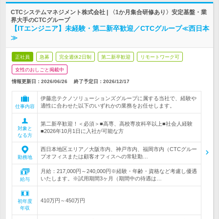
CTCシステムマネジメント株式会社 | 〈1か月集合研修あり〉安定基盤・業
界大手のCTCグループ
【ITエンジニア】未経験・第二新卒歓迎／CTCグループ≪西日本
≫
正社員
急募
完全週休2日制
第二新卒歓迎
リモートワーク可
女性のおしごと掲載中
情報更新日：2026/06/26
終了予定日：
2026/12/17
伊藤忠テクノソリューションズグループに属する当社で、経験や
適性に合わせた以下のいずれかの業務をお任せします。
仕事内容
第二新卒歓迎！＜必須＞■高専、高校専攻科卒以上■社会人経験
対象と
■2026年10月1日に入社が可能な方
なる方
西日本地区エリア／大阪市内、神戸市内、福岡市内（CTCグルー
プオフィスまたは顧客オフィスへの常駐勤…
勤務地
月給：217,000円～240,000円※経験・年齢・資格など考慮し優遇
いたします。※試用期間3ヶ月（期間中の待遇は…
給与
410万円～450万円
初年度
年収