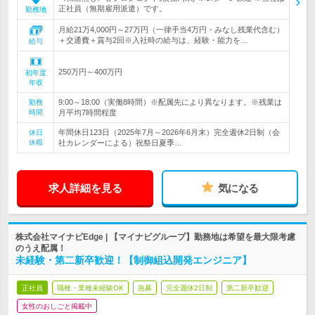
正社員（無期雇用派遣）です。
勤務地
月給21万4,000円～27万円（一律手当4万円・みなし残業代含む）
＋交通費＋賞与2回※入社時の給与は、経験・能力を…
給与
250万円～400万円
初年度
年収
9:00～18:00（実働8時間）※配属先により異なります。※残業は
勤務
時間
月平均7時間程度
年間休日123日（2025年7月～2026年6月末）完全週休2日制（会
休日
休暇
社カレンダーによる）祝祭日夏季…
求人詳細を見る
気になる
株式会社マイナビEdge | 【マイナビグループ】勤務地は希望を最大限考慮
のうえ配属！
未経験・第二新卒歓迎！【制御組込開発エンジニア】
正社員
職種・業種未経験OK
急募
完全週休2日制
第二新卒歓迎
女性のおしごと掲載中