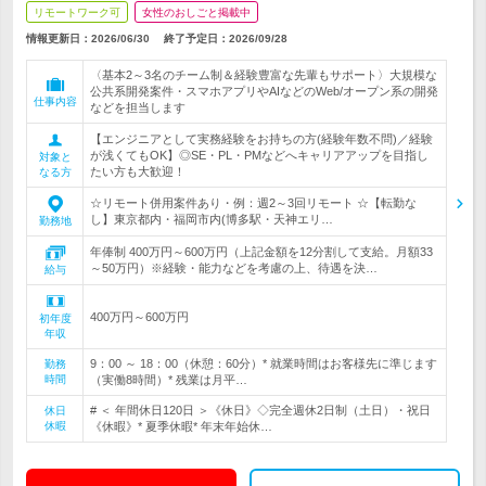
リモートワーク可
女性のおしごと掲載中
情報更新日：2026/06/30
終了予定日：
2026/09/28
〈基本2～3名のチーム制＆経験豊富な先輩もサポート〉大規模な
公共系開発案件・スマホアプリやAIなどのWeb/オープン系の開発
仕事内容
などを担当します
【エンジニアとして実務経験をお持ちの方(経験年数不問)／経験
が浅くてもOK】◎SE・PL・PMなどへキャリアアップを目指し
対象と
たい方も大歓迎！
なる方
☆リモート併用案件あり・例：週2～3回リモート ☆【転勤な
し】東京都内・福岡市内(博多駅・天神エリ…
勤務地
年俸制 400万円～600万円（上記金額を12分割して支給。月額33
～50万円）※経験・能力などを考慮の上、待遇を決…
給与
400万円～600万円
初年度
年収
9：00 ～ 18：00（休憩：60分）* 就業時間はお客様先に準じます
勤務
時間
（実働8時間）* 残業は月平…
# ＜ 年間休日120日 ＞《休日》◇完全週休2日制（土日）・祝日
休日
休暇
《休暇》* 夏季休暇* 年末年始休…