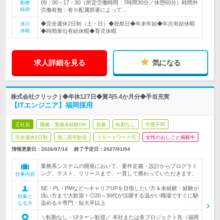
09：00～17：30（所定労働時間：7時間30分／休憩60分）時間外
勤務
時間
労働有無：有※配属部署によって…
◆完全週休2日制（土・日）◆祝祭日◆年末年始◆年次有給休暇
休日
休暇
◆時間単位有給休暇◆育児休暇
求人詳細を見る
気になる
株式会社クリック | ◆年休127日◆賞与5.4か月分◆手当充実
【ITエンジニア】福岡採用
正社員
職種・業種未経験OK
急募
転勤なし
学歴不問
完全週休2日制
第二新卒歓迎
リモートワーク可
女性のおしごと掲載中
情報更新日：2026/07/14
終了予定日：
2027/01/04
業務系システムの開発において、要件定義・設計からプログラミ
ング、テスト、リリースまで、一貫して携わっていただきます。
仕事内容
SE・PL・PMなどへキャリアUPを目指したい方＆未経験・経験が
浅い方まで大歓迎！◎20～30代が活躍する温かい職場ですぐに馴
対象と
染める※専門・短大卒以上
なる方
＼転勤なし・UIターン歓迎／ 本社または各プロジェクト先（福岡