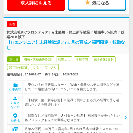
求人詳細を見る
気になる
新着
株式会社KICフロンティア | ★未経験・第二新卒歓迎／離職率5％以内／残
業20ｈ以下
【ITエンジニア】未経験歓迎／7ヵ月の育成／福岡限定・転勤な
し
正社員
職種・業種未経験OK
転勤なし
学歴不問
完全週休2日制
第二新卒歓迎
リモートワーク可
情報更新日：2026/08/07
終了予定日：
2026/10/22
【安心の７か月研修スタート】Web・業務システム開発などを通
して、市場価値の高いITエンジニアを目指します。
仕事内容
【未経験・第二新卒歓迎】IT業界に興味がある方／福岡で長く活
対象と
躍したい方を歓迎します！
なる方
【転勤なし／福岡勤務／U・Iターン歓迎】 福岡市内を中心とした
各プロジェクト先での勤務となります。…
勤務地
月給22万円～45万円＋賞与年2回＋各種手当※経験・スキル・年