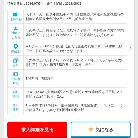
情報更新日：2026/07/24
終了予定日：
2026/08/27
大手メーカー配属◆自動車／情報通信機器／家電／産業機械等の
制御組込開発◆年間休日126日（前年度実績）
仕事内容
◇高卒以上◇情報系または電気電子系学部・学科出身の方※就業
対象と
経験不問 または 制御組込ソフト開発経験をお持ちの方
なる方
★Uターン・Iターン歓迎 【雇入れ直後の就業場所】 研修中は以
下の自社研修施設での勤務となります。…
勤務地
【大卒以上の方】月給：22万円～45万6,000円【高校/高卒/短大/
専門卒】月給：19万7,500円～※賞与（年2…
給与
340万円～780万円
初年度
年収
9:00～18:00（実働8時間／休憩1時間）★残業時間は月平均12.9
勤務
時間
時間（2024年10月～20…
# ★年間休日126日★（前年度実績）■完全週休二日制（土・日）
休日
休暇
※配属先により異なる■祝日■夏季休暇…
求人詳細を見る
気になる