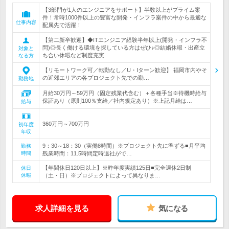
【3部門が1人のエンジニアをサポート】半数以上がプライム案
件！常時1000件以上の豊富な開発・インフラ案件の中から最適な
仕事内容
配属先で活躍！
【第二新卒歓迎】◆ITエンジニア経験半年以上(開発・インフラ不
問)◎長く働ける環境を探している方はぜひ♪◎結婚休暇・出産立
対象と
ち合い休暇など制度充実
なる方
【リモートワーク可／転勤なし／U・Iターン歓迎】 福岡市内やそ
の近郊エリアの各プロジェクト先での勤…
勤務地
月給30万円～59万円（固定残業代含む）＋各種手当※待機時給与
保証あり（原則100％支給／社内規定あり）※上記月給は…
給与
360万円～700万円
初年度
年収
9：30～18：30（実働8時間）※プロジェクト先に準ずる■月平均
勤務
時間
残業時間：11.5時間定時退社がで…
【年間休日120日以上】※昨年度実績125日■完全週休2日制
休日
休暇
（土・日）※プロジェクトによって異なりま…
求人詳細を見る
気になる