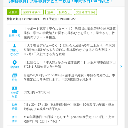
【事務職員】大学職員デビュー歓迎！年間休日130日以上！
正社員
業種未経験OK
急募
転勤なし
完全週休2日制
情報更新日：2026/06/24
終了予定日：
2026/08/27
【サポート充実！安心スタート！】 教職員の勤怠管理や給与計算
業務、学生の学費納入に関わる業務などを通して、学生さん、教
仕事内容
職員のサポートを担当。
【大学職員デビューOK！】◎社会人経験が3年以上あり、年末調
整業務の経験がある方 ◎PCの基本操作ができる方◎大卒以上
対象と
※7月1日入社できる方を歓迎
なる方
【転勤なし！「津久野」駅から徒歩圏内！】 大阪府堺市西区下田
町23-1 大阪物療大学4号館
勤務地
月給278,000円～315,500円＋諸手当※経験・年齢を考慮の上、本
学規定により決定します。※試用期間3ヶ月あり…
給与
333万円～378万円
初年度
年収
# 8：30～17：30（休憩時間60分）※30～60分程度の早出・遅出
勤務
時間
勤務あり★残業の月平均5～1…
# ★年間休日130日以上あり★┗（2026年度予定：131日）* 完全
休日
休暇
週休2日制（土日）* 祝日*…