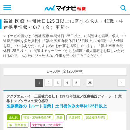
福祉 医療 年間休日125日以上に関する求人・転職・中
途採用情報＜8/7（金）更新＞
マイナビ転職では「福祉 医療 年間休日125日以上」に関連する転職・求人・中
途採用情報を多数掲載中!「福祉 医療 年間休日125日以上」の転職・求人情報
を探しているあなたにおすすめのお仕事を掲載しています。「福祉 医療 年間
休日125日以上」に関連するキーワードからも転職・求人情報をお探しいただ
けるので、あなたにぴったりのお仕事を見つけてみてください!
1～50件 (全1250件中)
…
1
2
3
4
5
25
フクダエム・イー工業株式会社 | 《1972年設立／医療機器ディーラー》業
界トップクラスの安心感◎
医療機器の【ルート営業】土日祝休み★年休125日以上
正社員
職種・業種未経験OK
急募
学歴不問
完全週休2日制
第二新卒歓迎
女性のおしごと掲載中