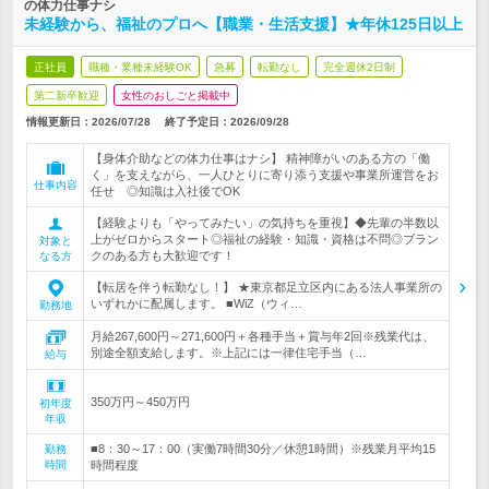
の体力仕事ナシ
未経験から、福祉のプロへ【職業・生活支援】★年休125日以上
正社員
職種・業種未経験OK
急募
転勤なし
完全週休2日制
第二新卒歓迎
女性のおしごと掲載中
情報更新日：2026/07/28
終了予定日：
2026/09/28
【身体介助などの体力仕事はナシ】 精神障がいのある方の「働
く」を支えながら、一人ひとりに寄り添う支援や事業所運営をお
仕事内容
任せ ◎知識は入社後でOK
【経験よりも「やってみたい」の気持ちを重視】◆先輩の半数以
上がゼロからスタート◎福祉の経験・知識・資格は不問◎ブラン
対象と
クのある方も大歓迎です！
なる方
【転居を伴う転勤なし！】 ★東京都足立区内にある法人事業所の
いずれかに配属します。 ■WiZ（ウィ…
勤務地
月給267,600円～271,600円＋各種手当＋賞与年2回※残業代は、
別途全額支給します。※上記には一律住宅手当（…
給与
350万円～450万円
初年度
年収
■8：30～17：00（実働7時間30分／休憩1時間）※残業月平均15
勤務
時間
時間程度