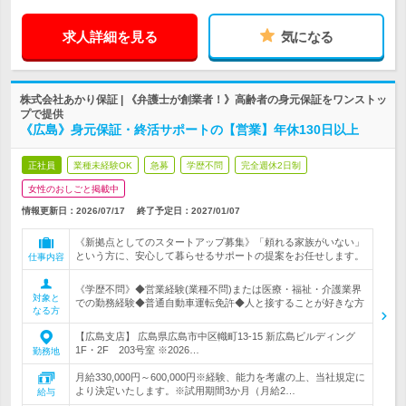
求人詳細を見る
気になる
株式会社あかり保証 | 《弁護士が創業者！》高齢者の身元保証をワンストッ
プで提供
《広島》身元保証・終活サポートの【営業】年休130日以上
正社員
業種未経験OK
急募
学歴不問
完全週休2日制
女性のおしごと掲載中
情報更新日：2026/07/17
終了予定日：
2027/01/07
《新拠点としてのスタートアップ募集》「頼れる家族がいない」
という方に、安心して暮らせるサポートの提案をお任せします。
仕事内容
《学歴不問》◆営業経験(業種不問)または医療・福祉・介護業界
対象と
での勤務経験◆普通自動車運転免許◆人と接することが好きな方
なる方
【広島支店】 広島県広島市中区幟町13-15 新広島ビルディング
1F・2F 203号室 ※2026…
勤務地
月給330,000円～600,000円※経験、能力を考慮の上、当社規定に
より決定いたします。※試用期間3か月（月給2…
給与