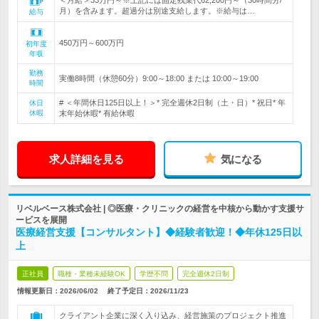
＜月給＞33万円～※上記には固定残業代62,200円～（30時間分/
月）を含みます。超過分は別途支給します。※給与は…
給与
450万円～600万円
初年度
年収
勤務
実働8時間（休憩60分）9:00～18:00 または 10:00～19:00
時間
# ＜年間休日125日以上！＞* 完全週休2日制（土・日）* 祝日* 年
休日
休暇
末年始休暇* 有給休暇
求人詳細を見る
気になる
リベルベース株式会社 | ◎医療・クリニックの経営を中核から動かす支援サ
ービスを展開
医療経営支援【コンサルタント】◆経験者歓迎！◆年休125日以
上
正社員
職種・業種未経験OK
学歴不問
完全週休2日制
情報更新日：2026/06/02
終了予定日：
2026/11/23
クライアント企業に深く入り込み、経営施策のプロジェクト推進