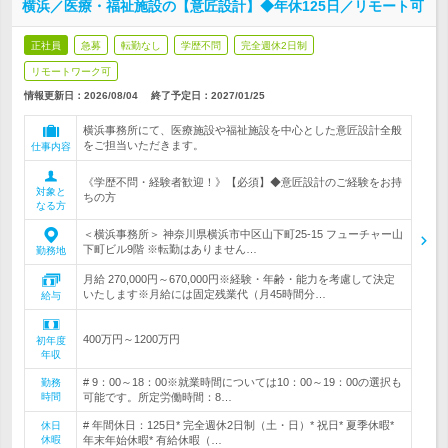
横浜／医療・福祉施設の【意匠設計】◆年休125日／リモート可
正社員
急募
転勤なし
学歴不問
完全週休2日制
リモートワーク可
情報更新日：2026/08/04
終了予定日：
2027/01/25
横浜事務所にて、医療施設や福祉施設を中心とした意匠設計全般
をご担当いただきます。
仕事内容
《学歴不問・経験者歓迎！》【必須】◆意匠設計のご経験をお持
対象と
ちの方
なる方
＜横浜事務所＞ 神奈川県横浜市中区山下町25-15 フューチャー山
下町ビル9階 ※転勤はありません…
勤務地
月給 270,000円～670,000円※経験・年齢・能力を考慮して決定
いたします※月給には固定残業代（月45時間分…
給与
400万円～1200万円
初年度
年収
# 9：00～18：00※就業時間については10：00～19：00の選択も
勤務
時間
可能です。所定労働時間：8…
# 年間休日：125日* 完全週休2日制（土・日）* 祝日* 夏季休暇*
休日
休暇
年末年始休暇* 有給休暇（…