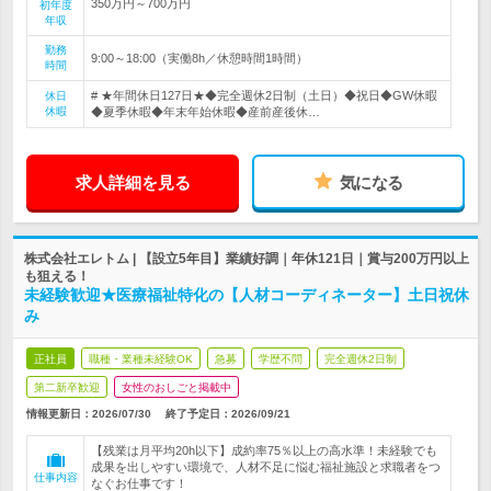
350万円～700万円
初年度
年収
勤務
9:00～18:00（実働8h／休憩時間1時間）
時間
# ★年間休日127日★◆完全週休2日制（土日）◆祝日◆GW休暇
休日
休暇
◆夏季休暇◆年末年始休暇◆産前産後休…
求人詳細を見る
気になる
株式会社エレトム | 【設立5年目】業績好調｜年休121日｜賞与200万円以上
も狙える！
未経験歓迎★医療福祉特化の【人材コーディネーター】土日祝休
み
正社員
職種・業種未経験OK
急募
学歴不問
完全週休2日制
第二新卒歓迎
女性のおしごと掲載中
情報更新日：2026/07/30
終了予定日：
2026/09/21
【残業は月平均20h以下】成約率75％以上の高水準！未経験でも
成果を出しやすい環境で、人材不足に悩む福祉施設と求職者をつ
仕事内容
なぐお仕事です！