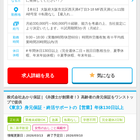
に発揮してください！／
なる方
【本社】 大阪府大阪市北区西天満4丁目3-18 MF西天満ビル11階
AB号室 ※転勤なし 【雇入れ…
勤務地
月給330,000円～600,000円※経験、能力を考慮の上、当社規定に
より決定いたします。※試用期間3か月（月給2…
給与
9:00～18:00（実働8時間/休憩60分）時間外労働有無:有※平均残
勤務
時間
業時間20時間以内/月
# 年間休日130日以上（完全週休二日＋祝日日数相当分、夏季休
休日
休暇
暇、年末年始休暇）※夏季休暇、年末年始…
求人詳細を見る
気になる
株式会社あかり保証 | 《弁護士が創業者！》高齢者の身元保証をワンストッ
プで提供
《東京》身元保証・終活サポートの【営業】年休130日以上
正社員
業種未経験OK
急募
転勤なし
学歴不問
完全週休2日制
第二新卒歓迎
女性のおしごと掲載中
情報更新日：2026/03/13
終了予定日：
2026/09/10