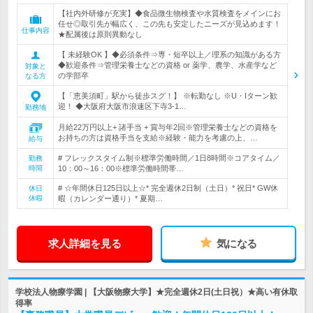
【社内外研修が充実】◆食品微生物検査や水質検査をメインにお
任せ◎取引先が幅広く、この先も安定したニーズが見込めます！
仕事内容
★配属後は原則異動なし
【 未経験OK 】◆必須条件⇒専・短卒以上／理系の知識がある方
◆歓迎条件⇒管理栄養士などの資格 or 薬学、農学、水産学など
対象と
の学部卒
なる方
【「恵美須町」駅から徒歩スグ！】 ※転勤なし ※U・Iターン歓
迎！ ◆大阪府大阪市浪速区下寺3-1…
勤務地
月給22万円以上+ 諸手当 + 賞与年2回※管理栄養士などの資格を
お持ちの方は資格手当を支給※経験・能力を考慮の上、…
給与
# フレックスタイム制※標準労働時間／1日8時間※コアタイム／
勤務
時間
10：00～16：00※標準労働時間帯…
# ☆年間休日125日以上☆* 完全週休2日制（土日）* 祝日* GW休
休日
休暇
暇（カレンダー通り）* 夏期…
求人詳細を見る
気になる
学校法人物療学園 | 【大阪物療大学】★完全週休2日(土日祝）★高い有休取
得率