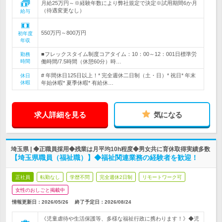
月給25万円～※経験年数により弊社規定で決定※試用期間6か月
（待遇変更なし）
給与
550万円～800万円
初年度
年収
■フレックスタイム制度コアタイム：10：00～12：001日標準労
勤務
時間
働時間/7.5時間（休憩60分）時…
# 年間休日125日以上！* 完全週休二日制（土・日）* 祝日* 年末
休日
休暇
年始休暇* 夏季休暇* 有給休…
求人詳細を見る
気になる
埼玉県 | ◆正職員採用◆残業は月平均10h程度◆男女共に育休取得実績多数
【埼玉県職員（福祉職）】◆福祉関連業務の経験者を歓迎！
正社員
転勤なし
学歴不問
完全週休2日制
リモートワーク可
女性のおしごと掲載中
情報更新日：2026/05/26
終了予定日：
2026/08/24
《児童虐待や生活保護等、多様な福祉行政に携わります！》◆児