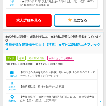
# ★年間休日125日以上* 完全週休2日制（土・日）* 祝日* GW休
休日
休暇
暇* 夏季休暇* 年末年始休…
求人詳細を見る
気になる
株式会社大建設計 | 創業70年以上！★地域に密着した設計活動をしています
◎
多種多様な建築物を担当！【積算】★年休125日以上★フレック
ス
正社員
急募
完全週休2日制
女性のおしごと掲載中
情報更新日：2026/06/19
終了予定日：
2026/12/10
【建築物の価値を高めるお仕事】弊社が手掛ける案件のコストマ
ネージメント業務をお任せします！
仕事内容
【経験者歓迎】資格をお持ちの方歓迎
対象と
なる方
【大阪事務所】 大阪府大阪市西区京町堀1-13-20 大建設計大阪
ビル 【雇入れ直後】上記事業所…
勤務地