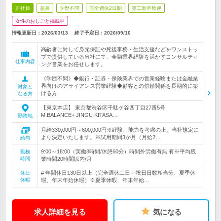
正社員
急募
学歴不問
完全週休2日制
第二新卒歓迎
女性のおしごと掲載中
情報更新日：2026/03/13
終了予定日：
2026/09/10
高齢者に対して身元保証や死後事務・生活支援などをワンストッ
プで提供している当社にて、金融業界経験を活かすコンサルティ
仕事内容
ング営業をお任せします。
《学歴不問》◆銀行・証券・保険業界での営業経験または金融業
界向けのアライアンス営業経験◆顧客との信頼関係を長期的に築
対象と
ける方
なる方
【東京本店】 東京都渋谷区千駄ケ谷四丁目27番5号
M.BALANCE+ JINGU KITASA…
勤務地
月給330,000円～600,000円※経験、能力を考慮の上、当社規定に
より決定いたします。※試用期間3か月（月給2…
給与
9:00～18:00（実働8時間/休憩60分）時間外労働有無:有※平均残
勤務
時間
業時間20時間以内/月
# 年間休日130日以上（完全週休二日＋祝日日数相当分、夏季休
休日
休暇
暇、年末年始休暇）※夏季休暇、年末年始…
求人詳細を見る
気になる