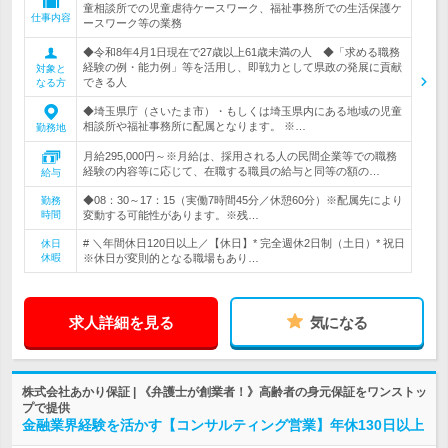
童相談所での児童虐待ケースワーク、福祉事務所での生活保護ケ
仕事内容
ースワーク等の業務
◆令和8年4月1日現在で27歳以上61歳未満の人 ◆「求める職務
経験の例・能力例」等を活用し、即戦力として県政の発展に貢献
対象と
できる人
なる方
◆埼玉県庁（さいたま市）・もしくは埼玉県内にある地域の児童
相談所や福祉事務所に配属となります。 ※…
勤務地
月給295,000円～※月給は、採用される人の民間企業等での職務
経験の内容等に応じて、在職する職員の給与と同等の額の…
給与
◆08：30～17：15（実働7時間45分／休憩60分）※配属先により
勤務
時間
変動する可能性があります。※残…
# ＼年間休日120日以上／【休日】* 完全週休2日制（土日）* 祝日
休日
休暇
※休日が変則的となる職場もあり…
求人詳細を見る
気になる
株式会社あかり保証 | 《弁護士が創業者！》高齢者の身元保証をワンストッ
プで提供
金融業界経験を活かす【コンサルティング営業】年休130日以上