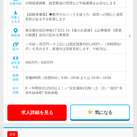
や関係者調整、経営数値の管理など中核業務をお任せします。
仕事内容
【経験者優遇】◆数字やロジックを扱う力、経営への関心と成長
対象と
意欲がある方を歓迎します
なる方
東京都渋谷区神南1丁目21-14 【雇入れ直後】上記事業所 【変更
の範囲】会社の定める事業所
勤務地
＜月給＞35万円～※上記には固定残業代62,200円～（30時間分/
月）を含みます。超過分は別途支給します。※給与は…
給与
450万円～600万円
初年度
年収
勤務
実働8時間（休憩60分）9:00～18:00 または 10:00～19:00
時間
# ＜年間休日125日以上！＞* 完全週休2日制（土・日）* 祝日* 年
休日
休暇
末年始休暇* 有給休暇
求人詳細を見る
気になる
新着