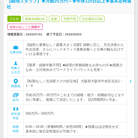
【経理スタッフ】★月給25万円～★年休125日以上★基本定時退
社
正社員
業種未経験OK
急募
学歴不問
完全週休2日制
女性のおしごと掲載中
情報更新日：2026/07/31
終了予定日：
2026/09/03
【縦割り業務なし／裁量大きく活躍】経験に応じ、月次決算から
年次決算、さらにバックオフィス業務全般へと仕事の幅を広げて
仕事内容
いける環境です。
【業界・経験年数不問】■経理の実務経験をお持ちの方★残業少
対象と
なめ・土日祝休みでワークライフバランスも充実！
なる方
【転勤なし／北浜駅スグの好立地】 大阪府大阪市中央区北浜1－
1－9
勤務地
月給25万円～35万円※これまでの経験・能力・前職給与などを十
分に考慮し、面接にて決定いたします。【試用期間3ヶ月あ…
給与
350万円～500万円
初年度
年収
9:00～18:00（実働8時間／休憩1時間）★残業はほぼ発生せず、
勤務
時間
基本的に毎日定時退社が可能です。