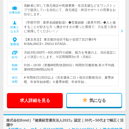
高齢者に対して身元保証や死後事務・生活支援などをワンストッ
プで提供している当社にて、身元保証・終活サポートの営業をお
仕事内容
任せします。
《学歴不問・業界未経験歓迎》◆営業経験（業界不問）◆人と接
することが好きな方 ＼働きやすさの整った環境で、力を思う存分
対象と
に発揮してください！／
なる方
【東京本店】 東京都渋谷区千駄ケ谷四丁目27番5号
M.BALANCE+ JINGU KITASA…
勤務地
月給330,000円～600,000円※経験、能力を考慮の上、当社規定に
より決定いたします。※試用期間3か月（月給2…
給与
9:00～18:00（実働8時間/休憩60分）時間外労働有無:有※平均残
勤務
時間
業時間20時間以内/月
# 年間休日130日以上（完全週休二日＋祝日日数相当分、夏季休
休日
休暇
暇、年末年始休暇）※夏季休暇、年末年始…
求人詳細を見る
気になる
株式会社Bond | 『健康経営優良法人2023』認定｜30代～50代まで幅広く活
躍中