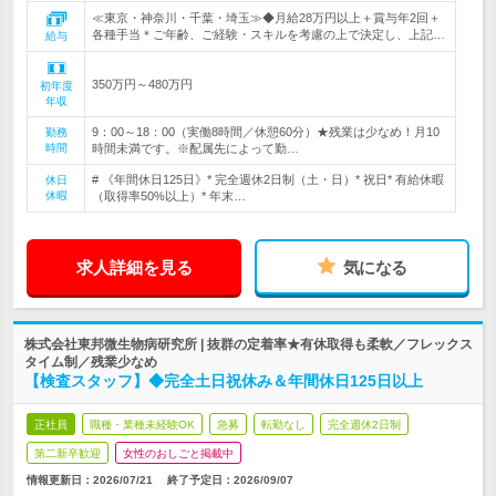
≪東京・神奈川・千葉・埼玉≫◆月給28万円以上＋賞与年2回＋
各種手当＊ご年齢、ご経験・スキルを考慮の上で決定し、上記…
給与
350万円～480万円
初年度
年収
9：00～18：00（実働8時間／休憩60分）★残業は少なめ！月10
勤務
時間
時間未満です。※配属先によって勤…
# 《年間休日125日》* 完全週休2日制（土・日）* 祝日* 有給休暇
休日
休暇
（取得率50%以上）* 年末…
求人詳細を見る
気になる
株式会社東邦微生物病研究所 | 抜群の定着率★有休取得も柔軟／フレックス
タイム制／残業少なめ
【検査スタッフ】◆完全土日祝休み＆年間休日125日以上
正社員
職種・業種未経験OK
急募
転勤なし
完全週休2日制
第二新卒歓迎
女性のおしごと掲載中
情報更新日：2026/07/21
終了予定日：
2026/09/07