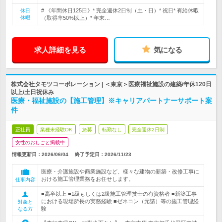
# 《年間休日125日》* 完全週休2日制（土・日）* 祝日* 有給休暇
休日
休暇
（取得率50%以上）* 年末…
求人詳細を見る
気になる
株式会社タモツコーポレーション | ＜東京＞医療福祉施設の建築/年休120日
以上/土日祝休み
医療・福祉施設の【施工管理】※キャリアパートナーサポート案
件
正社員
業種未経験OK
急募
転勤なし
完全週休2日制
女性のおしごと掲載中
情報更新日：2026/06/04
終了予定日：
2026/11/23
医療・介護施設や商業施設など、様々な建物の新築・改修工事に
おける施工管理業務をお任せします。
仕事内容
■高卒以上 ■1級もしくは2級施工管理技士の有資格者 ■新築工事
における現場所長の実務経験 ■ゼネコン（元請）等の施工管理経
対象と
験
なる方