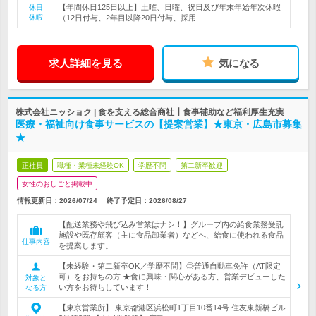
【年間休日125日以上】土曜、日曜、祝日及び年末年始年次休暇
休日
休暇
（12日付与、2年目以降20日付与、採用…
求人詳細を見る
気になる
株式会社ニッショク | 食を支える総合商社┃食事補助など福利厚生充実
医療・福祉向け食事サービスの【提案営業】★東京・広島市募集
★
正社員
職種・業種未経験OK
学歴不問
第二新卒歓迎
女性のおしごと掲載中
情報更新日：2026/07/24
終了予定日：
2026/08/27
【配送業務や飛び込み営業はナシ！】グループ内の給食業務受託
施設や既存顧客（主に食品卸業者）などへ、給食に使われる食品
仕事内容
を提案します。
【未経験・第二新卒OK／学歴不問】◎普通自動車免許（AT限定
可）をお持ちの方 ★食に興味・関心がある方、営業デビューした
対象と
い方をお待ちしています！
なる方
【東京営業所】 東京都港区浜松町1丁目10番14号 住友東新橋ビル