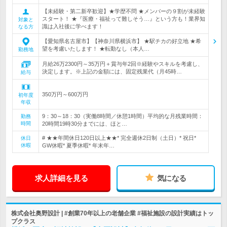
【未経験・第二新卒歓迎】★学歴不問 ★メンバーの９割が未経験
スタート！ ★『医療・福祉って難しそう…』という方も！業界知
対象と
識は入社後に学べます！
なる方
【愛知県名古屋市】【神奈川県横浜市】 ★駅チカの好立地 ★希
望を考慮いたします！ ★転勤なし（本人…
勤務地
月給26万2300円～35万円＋賞与年2回※経験やスキルを考慮し、
決定します。※上記の金額には、固定残業代（月45時…
給与
350万円～600万円
初年度
年収
9：30～18：30（実働8時間／休憩1時間）平均的な月残業時間：
勤務
時間
20時間19時30分までには、ほと…
# ★★年間休日120日以上★★* 完全週休2日制（土日）* 祝日*
休日
休暇
GW休暇* 夏季休暇* 年末年…
求人詳細を見る
気になる
株式会社奥野設計 | #創業70年以上の老舗企業 #福祉施設の設計実績はトッ
プクラス