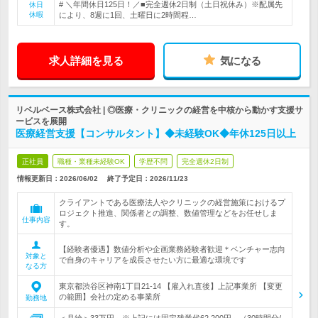
# ＼年間休日125日！／■完全週休2日制（土日祝休み）※配属先
休日
休暇
により、8週に1回、土曜日に2時間程…
求人詳細を見る
気になる
リベルベース株式会社 | ◎医療・クリニックの経営を中核から動かす支援サ
ービスを展開
医療経営支援【コンサルタント】◆未経験OK◆年休125日以上
正社員
職種・業種未経験OK
学歴不問
完全週休2日制
情報更新日：2026/06/02
終了予定日：
2026/11/23
クライアントである医療法人やクリニックの経営施策におけるプ
ロジェクト推進、関係者との調整、数値管理などをお任せしま
仕事内容
す。
【経験者優遇】数値分析や企画業務経験者歓迎＊ベンチャー志向
対象と
で自身のキャリアを成長させたい方に最適な環境です
なる方
東京都渋谷区神南1丁目21-14 【雇入れ直後】上記事業所 【変更
の範囲】会社の定める事業所
勤務地