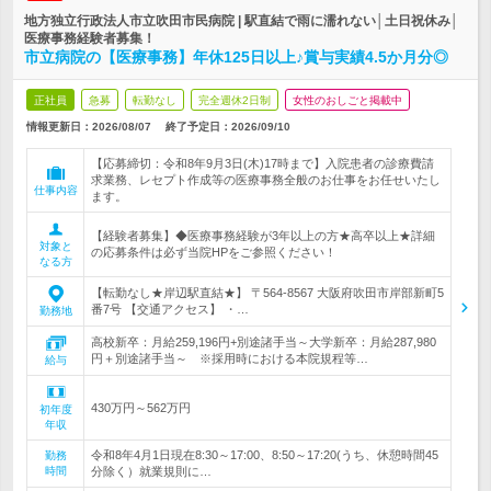
地方独立行政法人市立吹田市民病院 | 駅直結で雨に濡れない│土日祝休み│
医療事務経験者募集！
市立病院の【医療事務】年休125日以上♪賞与実績4.5か月分◎
正社員
急募
転勤なし
完全週休2日制
女性のおしごと掲載中
情報更新日：2026/08/07
終了予定日：
2026/09/10
【応募締切：令和8年9月3日(木)17時まで】入院患者の診療費請
求業務、レセプト作成等の医療事務全般のお仕事をお任せいたし
仕事内容
ます。
【経験者募集】◆医療事務経験が3年以上の方★高卒以上★詳細
対象と
の応募条件は必ず当院HPをご参照ください！
なる方
【転勤なし★岸辺駅直結★】 〒564-8567 大阪府吹田市岸部新町5
番7号 【交通アクセス】 ・…
勤務地
高校新卒：月給259,196円+別途諸手当～大学新卒：月給287,980
円＋別途諸手当～ ※採用時における本院規程等…
給与
430万円～562万円
初年度
年収
令和8年4月1日現在8:30～17:00、8:50～17:20(うち、休憩時間45
勤務
時間
分除く）就業規則に…