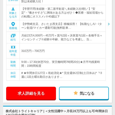
割は未経験入社！
【学歴不問/未経験・第二新卒歓迎＼未経験入社8割／】"安
定"・"働きやすさ"に興味がある方はぜひ！◆医療・福祉現場から
対象と
の転職にオススメ♪※40歳以下
なる方
【伊勢崎支店、さいたま西支店】積極採用！ 【転勤なし/U・Iタ
ーン歓迎/マイカー通勤可能(無料駐車…
勤務地
月給23万4,000円～45万円＋賞与2回＋決算賞与1回＋各種手当＋
インセンティブ※経験や年齢、能力などを考慮し、当…
給与
310万円～700万円
初年度
年収
9:00～17:30(休憩70分、実労働時間7時間20分)★月平均残業時
勤務
時間
間：15時間程度
# ★年間休日127日＋有給消化★* 完全週休2日制(土日休み)* ┗3
休日
休暇
週に1回土曜出勤日があります…
求人詳細を見る
気になる
株式会社トライトキャリア | ＜女性活躍中＞月収28万円以上も可/年間休日