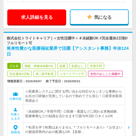
求人詳細を見る
気になる
株式会社トライトキャリア | ＜女性活躍中＞＃未経験OK #完全週休2日制#
フルリモート可
将来性豊かな医療福祉業界で活躍【アシスタント事務】年休124
日
正社員
職種・業種未経験OK
急募
転勤なし
学歴不問
完全週休2日制
第二新卒歓迎
リモートワーク可
女性のおしごと掲載中
情報更新日：2026/08/07
終了予定日：
2026/08/31
☆医療系システムに関する問い合わせ対応やカンタンな事務から
お任せ◎研修が充実しているので初めてでも安心！◎産育休取得
仕事内容
実績あり
《未経験OK／学歴不問》◎医療・看護などに関わる実務経験、
対象と
医療事務などの知識を活かせます◎賞与年2回 ◎ネイルOK
なる方
＊転居を伴う転勤はありません ＊フルリモートあり♪ ＊お住まい
の都道府県内のみの配属もOK 【首都…
勤務地