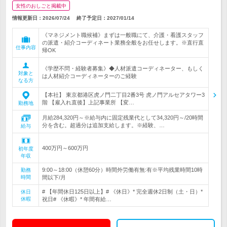
女性のおしごと掲載中
情報更新日：2026/07/24
終了予定日：
2027/01/14
《マネジメント職候補》まずは一般職にて、介護・看護スタッフ
の派遣・紹介コーディネート業務全般をお任せします。※直行直
仕事内容
帰OK
《学歴不問・経験者募集》◆人材派遣コーディネーター、もしく
対象と
は人材紹介コーディネーターのご経験
なる方
【本社】 東京都港区虎ノ門二丁目2番3号 虎ノ門アルセアタワー3
階 【雇入れ直後】上記事業所 【変…
勤務地
月給284,320円～※給与内に固定残業代として34,320円～/20時間
分を含む。超過分は追加支給します。※経験、…
給与
400万円～600万円
初年度
年収
9:00～18:00（休憩60分）時間外労働有無:有※平均残業時間10時
勤務
時間
間以下/月
# 【年間休日125日以上】# 《休日》* 完全週休2日制（土・日）*
休日
休暇
祝日# 《休暇》* 年間有給…