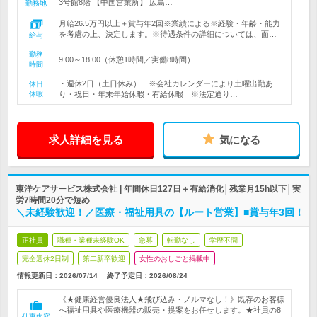
3号館8階 【中国営業所】 広島…
勤務地
月給26.5万円以上＋賞与年2回※業績による※経験・年齢・能力
を考慮の上、決定します。※待遇条件の詳細については、面…
給与
勤務
9:00～18:00（休憩1時間／実働8時間）
時間
・週休2日（土日休み） ※会社カレンダーにより土曜出勤あ
休日
休暇
り・祝日・年末年始休暇・有給休暇 ※法定通り…
求人詳細を見る
気になる
東洋ケアサービス株式会社 | 年間休日127日＋有給消化│残業月15h以下│実
労7時間20分で短め
＼未経験歓迎！／医療・福祉用具の【ルート営業】■賞与年3回！
正社員
職種・業種未経験OK
急募
転勤なし
学歴不問
完全週休2日制
第二新卒歓迎
女性のおしごと掲載中
情報更新日：2026/07/14
終了予定日：
2026/08/24
《★健康経営優良法人★飛び込み・ノルマなし！》既存のお客様
へ福祉用具や医療機器の販売・提案をお任せします。★社員の8
仕事内容