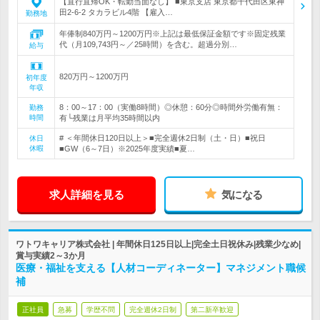
【直行直帰OK・転勤当面なし】 ■東京支店 東京都千代田区東神
田2-6-2 タカラビル4階 【雇入…
勤務地
年俸制840万円～1200万円※上記は最低保証金額です※固定残業
代（月109,743円～／25時間）を含む。超過分別…
給与
820万円～1200万円
初年度
年収
8：00～17：00（実働8時間）◎休憩：60分◎時間外労働有無：
勤務
時間
有└残業は月平均35時間以内
# ＜年間休日120日以上＞■完全週休2日制（土・日）■祝日
休日
休暇
■GW（6～7日）※2025年度実績■夏…
求人詳細を見る
気になる
ワトワキャリア株式会社 | 年間休日125日以上|完全土日祝休み|残業少なめ|
賞与実績2～3か月
医療・福祉を支える【人材コーディネーター】マネジメント職候
補
正社員
急募
学歴不問
完全週休2日制
第二新卒歓迎