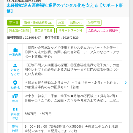
125日/完全週休2日制
未経験歓迎★医療福祉業界のデジタル化を支える【サポート事
務】
正社員
職種・業種未経験OK
急募
転勤なし
学歴不問
完全週休2日制
第二新卒歓迎
リモートワーク可
女性のおしごと掲載中
情報更新日：2026/08/07
終了予定日：
2026/08/20
【病院や介護施設などで使用するシステムのサポートをお任せ】
◎操作方法の説明、お問い合わせ対応、データ入力などバックサ
仕事内容
ポート業務が中心♪
【経験不問／人柄重視の採用】◎医療福祉業界で電子カルテの使
用やレセプトの経験がある方は活かせます◎ITの知識を身につけ
対象と
たい方歓迎♪
なる方
＊転居を伴う転勤はありません ＊フルリモートあり♪ ＊お住まい
の都道府県内のみの配属もOK 【首都…
勤務地
≪東京・神奈川・千葉・埼玉≫◆月給28万円以上＋賞与年2回＋
各種手当＊ご年齢、ご経験・スキルを考慮の上で決定し、上記…
給与
350万円～480万円
初年度
年収
9：00～18：00（実働8時間／休憩60分）★残業は少なめ！月10
勤務
時間
時間未満です。※配属先によって勤…