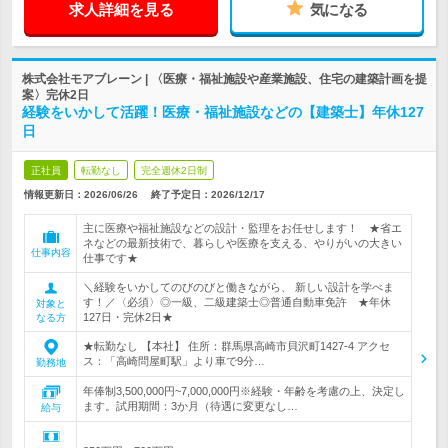
求人詳細を見る
気になる
株式会社モアブレーン | 〈医療・福祉施設や産業施設、住宅の建築計画を提
案〉完休2日
経験をいかして活躍！医療・福祉施設などの【建築士】年休127
日
正社員
転勤なし
完全週休2日制
情報更新日：2026/06/26
終了予定日：
2026/12/17
主に医療や福祉施設などの設計・監理をお任せします！ ★省エ
ネなどの最新技術で、暮らしや医療を支える、やりがいの大きい
仕事内容
仕事です★
＼経験をいかしてのびのびと働きながら、 新しい設計を学べま
す！／〈必須〉◎一級、二級建築士◎普通自動車免許 ★年休
対象と
127日・完休2日★
なる方
★転勤なし 【本社】 住所：群馬県高崎市貝沢町1427-4 アクセ
ス：「高崎問屋町駅」より車で9分…
勤務地
年俸制3,500,000円~7,000,000円※経験・年齢を考慮の上、決定し
ます。試用期間：3か月（待遇に変更なし…
給与