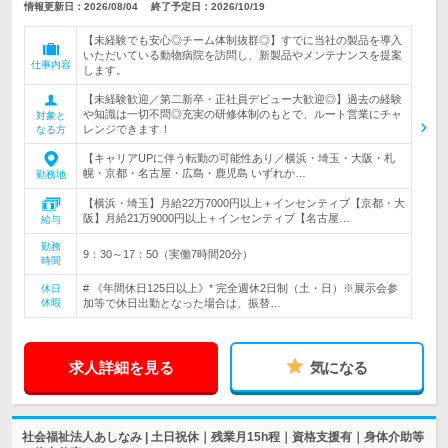
情報更新日：2026/08/04
終了予定日：
2026/10/19
【未経験でも安心◎チーム体制抜群◎】すでに当社の製品を導入
いただいている動物病院を訪問し、新製品やメンテナンスを提案
仕事内容
します。
【未経験歓迎／第二新卒・正社員デビュー大歓迎◎】過去の経験
や知識は一切不問◎充実の研修体制のもとで、ルート営業にチャ
対象と
レンジできます！
なる方
【キャリアUPに伴う転勤の可能性あり／横浜・埼玉・大阪・札
幌・京都・名古屋・広島・鹿児島 いずれか…
勤務地
【横浜・埼玉】月給22万7000円以上＋インセンティブ【京都・大
阪】月給21万9000円以上＋インセンティブ【名古屋…
給与
勤務
9：30～17：50（実働7時間20分）
時間
# 《年間休日125日以上》* 完全週休2日制（土・日）※展示会参
休日
休暇
加等で休日出勤となった場合は、振替…
求人詳細を見る
気になる
社会福祉法人あしなみ | 土日祝休｜残業月15h程｜資格支援有｜身体介助等