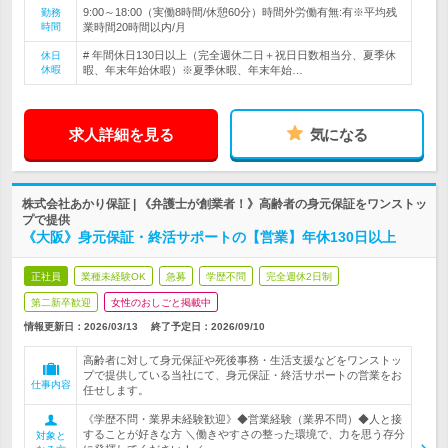
9:00～18:00（実働8時間/休憩60分）時間外労働有無:有※平均残
勤務
時間
業時間20時間以内/月
# 年間休日130日以上（完全週休二日＋祝日日数相当分、夏季休
休日
休暇
暇、年末年始休暇）※夏季休暇、年末年始…
求人詳細を見る
気になる
株式会社あかり保証 | 《弁護士が創業者！》高齢者の身元保証をワンストッ
プで提供
《大阪》身元保証・終活サポートの【営業】年休130日以上
正社員
業種未経験OK
急募
学歴不問
完全週休2日制
第二新卒歓迎
女性のおしごと掲載中
情報更新日：2026/03/13
終了予定日：
2026/09/10
高齢者に対して身元保証や死後事務・生活支援などをワンストッ
プで提供している当社にて、身元保証・終活サポートの営業をお
仕事内容
任せします。
《学歴不問・業界未経験歓迎》◆営業経験（業界不問）◆人と接
することが好きな方 ＼働きやすさの整った環境で、力を思う存分
対象と