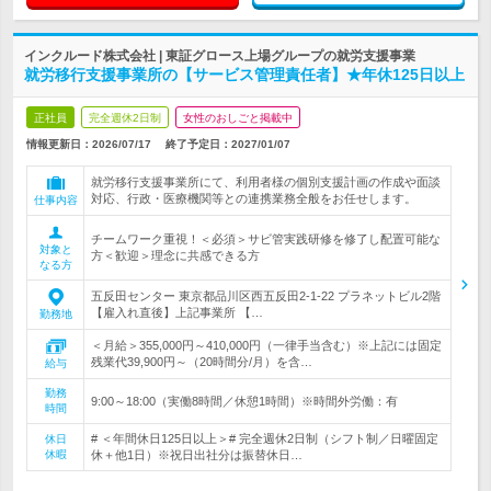
インクルード株式会社 | 東証グロース上場グループの就労支援事業
就労移行支援事業所の【サービス管理責任者】★年休125日以上
正社員
完全週休2日制
女性のおしごと掲載中
情報更新日：2026/07/17
終了予定日：
2027/01/07
就労移行支援事業所にて、利用者様の個別支援計画の作成や面談
対応、行政・医療機関等との連携業務全般をお任せします。
仕事内容
チームワーク重視！＜必須＞サビ管実践研修を修了し配置可能な
対象と
方＜歓迎＞理念に共感できる方
なる方
五反田センター 東京都品川区西五反田2-1-22 プラネットビル2階
【雇入れ直後】上記事業所 【…
勤務地
＜月給＞355,000円～410,000円（一律手当含む）※上記には固定
残業代39,900円～（20時間分/月）を含…
給与
勤務
9:00～18:00（実働8時間／休憩1時間）※時間外労働：有
時間
# ＜年間休日125日以上＞# 完全週休2日制（シフト制／日曜固定
休日
休暇
休＋他1日）※祝日出社分は振替休日…