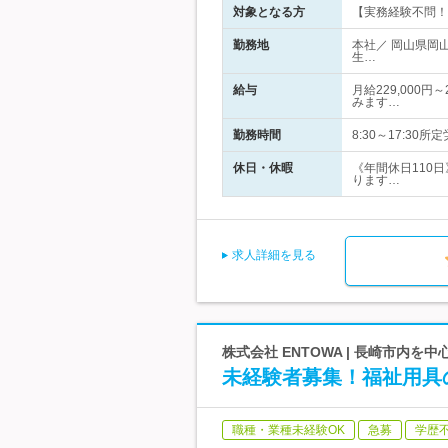
対象となる方
【実務経験不問！
勤務地
本社／ 岡山県岡
生…
給与
月給229,000
みます…
勤務時間
8:30～17:3
休日・休暇
《年間休日110
ります…
求人詳細を見る
株式会社 ENTOWA | 長崎市内
未経験者募集！福祉用具
職種・業種未経験OK
急募
学歴