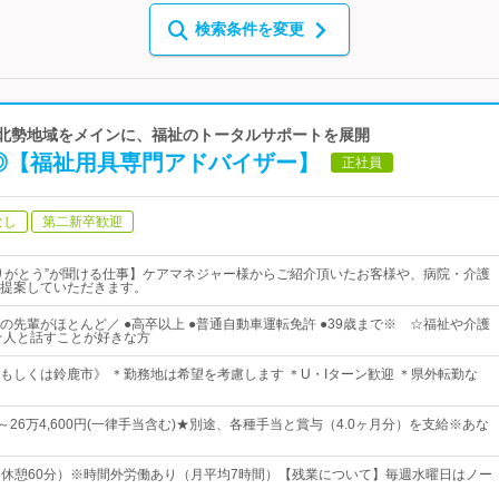
検索条件を変更
県北勢地域をメインに、福祉のトータルサポートを展開
性◎【福祉用具専門アドバイザー】
正社員
なし
第二新卒歓迎
りがとう”が聞ける仕事】ケアマネジャー様からご紹介頂いたお客様や、病院・介護
提案していただきます。
の先輩がほとんど／ ●高卒以上 ●普通自動車運転免許 ●39歳まで※ ☆福祉や介護
☆人と話すことが好きな方
もしくは鈴鹿市》 ＊勤務地は希望を考慮します ＊U・Iターン歓迎 ＊県外転勤な
0円～26万4,600円(一律手当含む)★別途、各種手当と賞与（4.0ヶ月分）を支給※あな
00（休憩60分）※時間外労働あり（月平均7時間）【残業について】毎週水曜日はノー