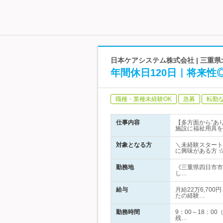
日本ケアシステム株式会社 | 三重
年間休日120日｜将来
職種・業種未経験OK
急募
転勤
仕事内容
【多方面から”あ
施設に福祉用具を
対象となる方
＼未経験スタート
に興味がある方 
勤務地
《三重県四日市市
し…
給与
月給22万6,70
たの経験…
勤務時間
9：00～18：
残…