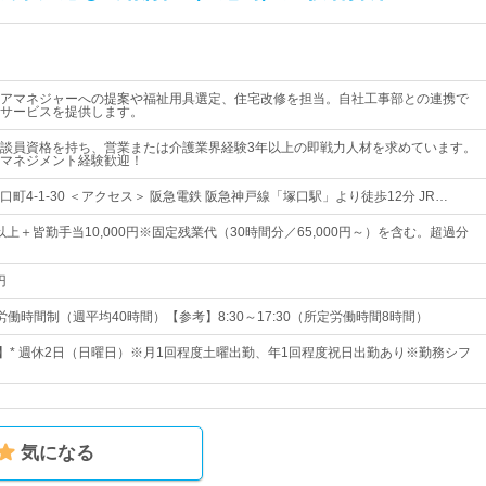
アマネジャーへの提案や福祉用具選定、住宅改修を担当。自社工事部との連携で
サービスを提供します。
談員資格を持ち、営業または介護業界経験3年以上の即戦力人材を求めています。
マネジメント経験歓迎！
町4-1-30 ＜アクセス＞ 阪急電鉄 阪急神戸線「塚口駅」より徒歩12分 JR…
円以上＋皆勤手当10,000円※固定残業代（30時間分／65,000円～）を含む。超過分
円
働時間制（週平均40時間）【参考】8:30～17:30（所定労働時間8時間）
日】* 週休2日（日曜日）※月1回程度土曜出勤、年1回程度祝日出勤あり※勤務シフ
気になる