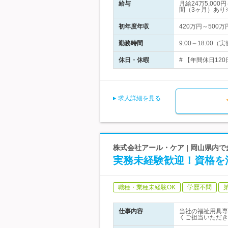
給与
月給24万5,0
間（3ヶ月）あり
初年度年収
420万円～500万
勤務時間
9:00～18:0
休日・休暇
# 【年間休日12
求人詳細を見る
株式会社アール・ケア | 岡山県内
実務未経験歓迎！資格を
職種・業種未経験OK
学歴不問
仕事内容
当社の福祉用具専
くご担当いただき