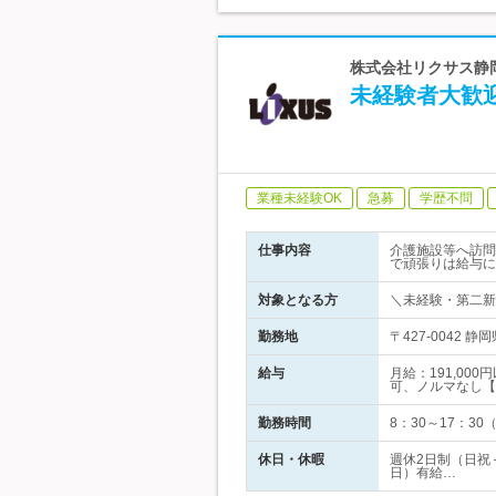
株式会社リクサス静岡
未経験者大歓
業種未経験OK
急募
学歴不問
仕事内容
介護施設等へ訪問
で頑張りは給与に
対象となる方
＼未経験・第二新
勤務地
〒427-0042 
給与
月給：191,0
可、ノルマなし【
勤務時間
8：30～17：3
休日・休暇
週休2日制（日祝
日）有給…