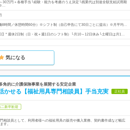
00円～30万円＋各種手当└経験・能力を考慮のうえ決定└残業代は別途全額支給試用期
※…
円
0（実働8時間／休憩時間60分）※シフト制（自己申告にて30日ごとに提出）※月平均…
0日】* 週休2日制（日・祝＋週1日のシフト制）└月10～12日休み└土曜日は月1…
気になる
で多角的に介護保険事業を展開する安定企業
活かせる【福祉用具専門相談員】手当充実
正社員
第二新卒歓迎
門相談員として、利用者様への福祉用具の販売や搬入業務、契約書作成など幅広
ます。