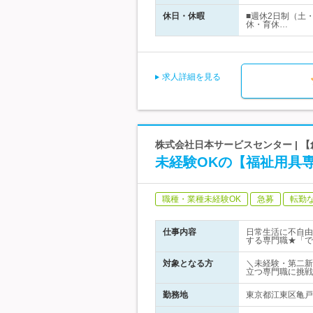
休日・休暇
■週休2日制（土
休・育休…
求人詳細を見る
株式会社日本サービスセンター | 【
未経験OKの【福祉用具
職種・業種未経験OK
急募
転勤
仕事内容
日常生活に不自由
する専門職★「で
対象となる方
＼未経験・第二新
立つ専門職に挑戦
勤務地
東京都江東区亀戸1