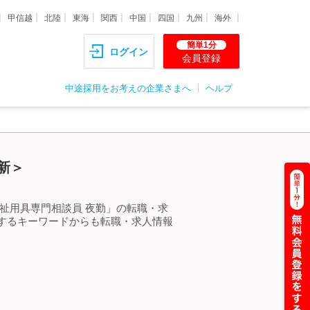
甲信越
北陸
東海
関西
中国
四国
九州
海外
簡単1分
ログイン
会員登録
中途採用をお考えの企業さまへ
ヘルプ
新＞
祉用具専門相談員 夜勤」の転職・求
するキーワードからも転職・求人情報