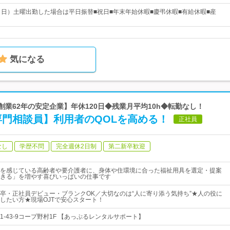
・日）土曜出勤した場合は平日振替■祝日■年末年始休暇■慶弔休暇■有給休暇■産
気になる
創業62年の安定企業】年休120日◆残業月平均10h◆転勤なし！
専門相談員】利用者のQOLを高める！
正社員
なし
学歴不問
完全週休2日制
第二新卒歓迎
を感じている高齢者や要介護者に、身体や住環境に合った福祉用具を選定・提案
きる」を増やす喜びいっぱいの仕事です
卒・正社員デビュー・ブランクOK／大切なのは“人に寄り添う気持ち”★人の役に
したい方★現場OJTで安心スタート！
-43-9コープ野村1F 【あっぷるレンタルサポート】