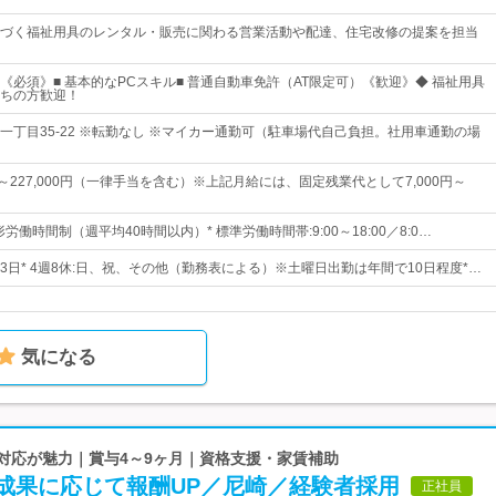
づく福祉用具のレンタル・販売に関わる営業活動や配達、住宅改修の提案を担当
《必須》■ 基本的なPCスキル■ 普通自動車免許（AT限定可）《歓迎》◆ 福祉用具
ちの方歓迎！
一丁目35-22 ※転勤なし ※マイカー通勤可（駐車場代自己負担。社用車通勤の場
0円～227,000円（一律手当を含む）※上記月給には、固定残業代として7,000円～
労働時間制（週平均40時間以内）* 標準労働時間帯:9:00～18:00／8:0…
13日* 4週8休:日、祝、その他（勤務表による）※土曜日出勤は年間で10日程度*…
気になる
速対応が魅力｜賞与4～9ヶ月｜資格支援・家賃補助
成果に応じて報酬UP／尼崎／経験者採用
正社員