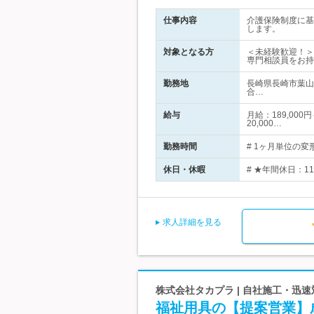
仕事内容
介護保険制度に基
します。
対象となる方
＜未経験歓迎！＞
専門相談員をお持
勤務地
長崎県長崎市葉山
合…
給与
月給：189,00
20,000…
勤務時間
# 1ヶ月単位の変形
休日・休暇
# ★年間休日：1
求人詳細を見る
株式会社タカプラ | 自社施工・迅
福祉用具の【提案営業】