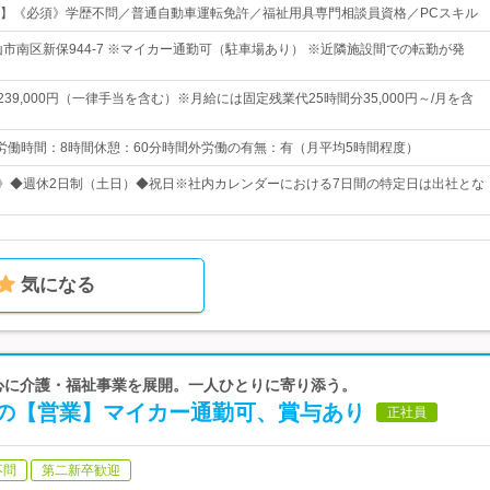
】《必須》学歴不問／普通自動車運転免許／福祉用具専門相談員資格／PCスキル
山市南区新保944‐7 ※マイカー通勤可（駐車場あり） ※近隣施設間での転勤が発
円～239,000円（一律手当を含む）※月給には固定残業代25時間分35,000円～/月を含
0所定労働時間：8時間休憩：60分時間外労働の有無：有（月平均5時間程度）
日》◆週休2日制（土日）◆祝日※社内カレンダーにおける7日間の特定日は出社とな
気になる
を中心に介護・福祉事業を展開。一人ひとりに寄り添う。
の【営業】マイカー通勤可、賞与あり
正社員
不問
第二新卒歓迎