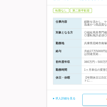
転勤なし
第二新卒歓迎
仕事内容
経験を活かし、ケ
迅速かつ高品質な
対象となる方
◎福祉用具専門相
◎運転免許必須◎
勤務地
兵庫県尼崎市南塚口
給与
月給27万5000
は別途支給…
初年度年収
380万円～500万
勤務時間
1ヶ月単位の変形労
休日・休暇
【年間休日115
トに…
求人詳細を見る