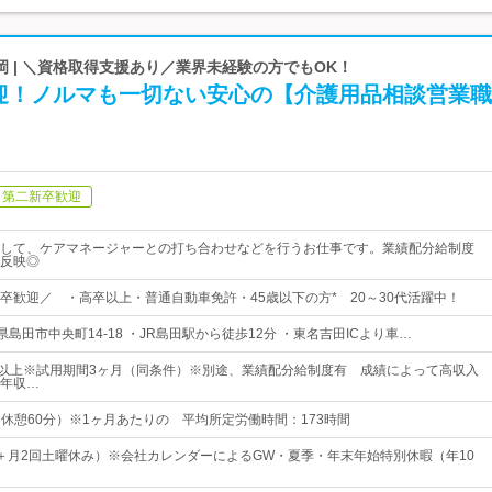
 | ＼資格取得支援あり／業界未経験の方でもOK！
迎！ノルマも一切ない安心の【介護用品相談営業職
第二新卒歓迎
して、ケアマネージャーとの打ち合わせなどを行うお仕事です。業績配分給制度
反映◎
卒歓迎／ ・高卒以上・普通自動車免許・45歳以下の方* 20～30代活躍中！
静岡県島田市中央町14-18 ・JR島田駅から徒歩12分 ・東名吉田ICより車…
00円以上※試用期間3ヶ月（同条件）※別途、業績配分給制度有 成績によって高収入
年収…
0（休憩60分）※1ヶ月あたりの 平均所定労働時間：173時間
＋月2回土曜休み）※会社カレンダーによるGW・夏季・年末年始特別休暇（年10