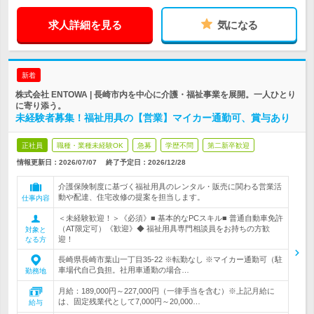
求人詳細を見る
気になる
新着
株式会社 ENTOWA | 長崎市内を中心に介護・福祉事業を展開。一人ひとり
に寄り添う。
未経験者募集！福祉用具の【営業】マイカー通勤可、賞与あり
正社員
職種・業種未経験OK
急募
学歴不問
第二新卒歓迎
情報更新日：2026/07/07
終了予定日：
2026/12/28
介護保険制度に基づく福祉用具のレンタル・販売に関わる営業活
動や配達、住宅改修の提案を担当します。
仕事内容
＜未経験歓迎！＞《必須》■ 基本的なPCスキル■ 普通自動車免許
（AT限定可）《歓迎》◆ 福祉用具専門相談員をお持ちの方歓
対象と
迎！
なる方
長崎県長崎市葉山一丁目35-22 ※転勤なし ※マイカー通勤可（駐
車場代自己負担。社用車通勤の場合…
勤務地
月給：189,000円～227,000円（一律手当を含む）※上記月給に
は、固定残業代として7,000円～20,000…
給与