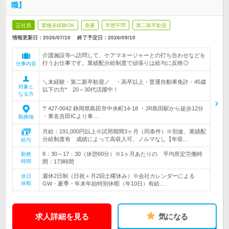
職】
正社員
業種未経験OK
急募
学歴不問
第二新卒歓迎
情報更新日：2026/07/10
終了予定日：
2026/09/10
介護施設等へ訪問して、ケアマネージャーとの打ち合わせなどを
行うお仕事です。業績配分給制度で頑張りは給与に反映◎
仕事内容
＼未経験・第二新卒歓迎／ ・高卒以上・普通自動車免許・45歳
対象と
以下の方* 20～30代活躍中！
なる方
〒427-0042 静岡県島田市中央町14-18 ・JR島田駅から徒歩12分
・東名吉田ICより車…
勤務地
月給：191,000円以上※試用期間3ヶ月（同条件）※別途、業績配
分給制度有 成績によって高収入可、ノルマなし【年収…
給与
8：30～17：30（休憩60分）※1ヶ月あたりの 平均所定労働時
勤務
時間
間：173時間
週休2日制（日祝＋月2回土曜休み）※会社カレンダーによる
休日
休暇
GW・夏季・年末年始特別休暇（年10日）有給…
求人詳細を見る
気になる