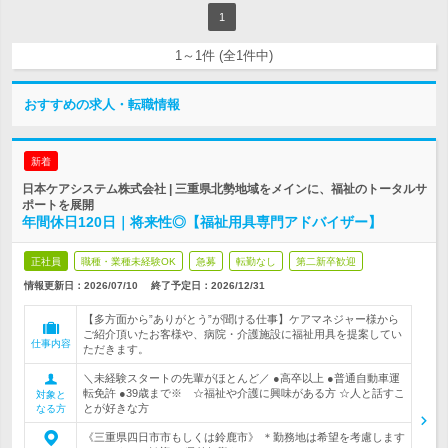
1
1～1件 (全1件中)
おすすめの求人・転職情報
新着
日本ケアシステム株式会社 | 三重県北勢地域をメインに、福祉のトータルサ
ポートを展開
年間休日120日｜将来性◎【福祉用具専門アドバイザー】
正社員
職種・業種未経験OK
急募
転勤なし
第二新卒歓迎
情報更新日：2026/07/10
終了予定日：
2026/12/31
【多方面から”ありがとう”が聞ける仕事】ケアマネジャー様から
ご紹介頂いたお客様や、病院・介護施設に福祉用具を提案してい
仕事内容
ただきます。
＼未経験スタートの先輩がほとんど／ ●高卒以上 ●普通自動車運
転免許 ●39歳まで※ ☆福祉や介護に興味がある方 ☆人と話すこ
対象と
とが好きな方
なる方
《三重県四日市市もしくは鈴鹿市》 ＊勤務地は希望を考慮します