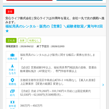
新着
安心ライフ株式会社 | 安心ライフは20周年を迎え、全社一丸で次の挑戦へ進
みます。
福祉用具のレンタル・販売の【営業】＼経験者歓迎／賞与年2回
★
正社員
急募
転勤なし
情報更新日：2026/06/12
終了予定日：
2026/12/03
福祉用具のレンタルおよび販売に関する幅広い業務を担当しま
す。
仕事内容
【必須】営業経験5年以上、福祉用具専門相談員の資格、普通自
対象と
動車運転免許（AT限定可）、専門学校卒業以上
なる方
京都府京都市伏見区中島前山町55-2 ※転勤なし 【雇入れ直後】
上記事業所 【変更の範囲】変更なし
勤務地
【月給】月給 279,260円～333,740円※月給には固定残業代
52,030円～62,000円(月30時間/月)…
給与
390万円～450万円
初年度