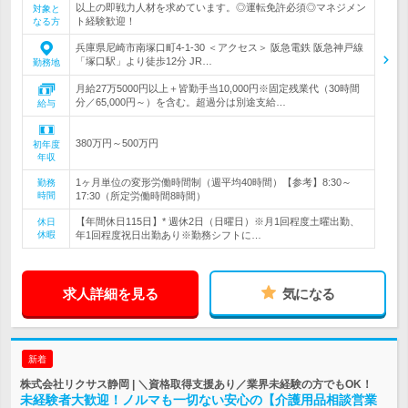
以上の即戦力人材を求めています。◎運転免許必須◎マネジメン
対象と
ト経験歓迎！
なる方
兵庫県尼崎市南塚口町4-1-30 ＜アクセス＞ 阪急電鉄 阪急神戸線
「塚口駅」より徒歩12分 JR…
勤務地
月給27万5000円以上＋皆勤手当10,000円※固定残業代（30時間
分／65,000円～）を含む。超過分は別途支給…
給与
380万円～500万円
初年度
年収
1ヶ月単位の変形労働時間制（週平均40時間）【参考】8:30～
勤務
時間
17:30（所定労働時間8時間）
【年間休日115日】* 週休2日（日曜日）※月1回程度土曜出勤、
休日
休暇
年1回程度祝日出勤あり※勤務シフトに…
求人詳細を見る
気になる
新着
株式会社リクサス静岡 | ＼資格取得支援あり／業界未経験の方でもOK！
未経験者大歓迎！ノルマも一切ない安心の【介護用品相談営業