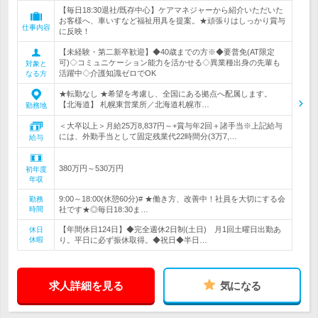
【毎日18:30退社/既存中心】ケアマネジャーから紹介いただいた
お客様へ、車いすなど福祉用具を提案。★頑張りはしっかり賞与
仕事内容
に反映！
【未経験・第二新卒歓迎】◆40歳までの方※◆要普免(AT限定
可)◇コミュニケーション能力を活かせる◇異業種出身の先輩も
対象と
活躍中◇介護知識ゼロでOK
なる方
★転勤なし ★希望を考慮し、全国にある拠点へ配属します。
【北海道】 札幌東営業所／北海道札幌市…
勤務地
＜大卒以上＞月給25万8,837円～+賞与年2回＋諸手当※上記給与
には、外勤手当として固定残業代22時間分(3万7,…
給与
380万円～530万円
初年度
年収
9:00～18:00(休憩60分)# ★働き方、改善中！社員を大切にする会
勤務
時間
社です★◎毎日18:30ま…
【年間休日124日】◆完全週休2日制(土日) 月1回土曜日出勤あ
休日
休暇
り。平日に必ず振休取得。◆祝日◆半日…
求人詳細を見る
気になる