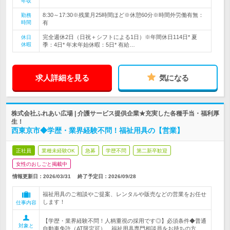
年収
8:30～17:30※残業月25時間ほど※休憩60分※時間外労働有無：
勤務
時間
有
完全週休2日（日祝＋シフトによる1日）※年間休日114日* 夏
休日
休暇
季：4日* 年末年始休暇：5日* 有給…
求人詳細を見る
気になる
株式会社ふれあい広場 | 介護サービス提供企業★充実した各種手当・福利厚
生！
西東京市◆学歴・業界経験不問！福祉用具の【営業】
正社員
業種未経験OK
急募
学歴不問
第二新卒歓迎
女性のおしごと掲載中
情報更新日：2026/03/31
終了予定日：
2026/09/28
福祉用具のご相談やご提案、レンタルや販売などの営業をお任せ
します！
仕事内容
【学歴・業界経験不問！人柄重視の採用です◎】必須条件◆普通
対象と
自動車免許（AT限定可）、福祉用具専門相談員をお持ちの方