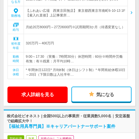
なる方
【ふれあい広場 西東京田無店】 東京都西東京市南町6-10-13 1F
【雇入れ直後】上記事業所…
勤務地
月給20万8000円～27万8000円※試用期間3か月（待遇変更なし）
給与
320万円～400万円
初年度
年収
9:00～17:30 （実働：7時間30分）休憩時間：60分※時間外労働
勤務
時間
有無：有※残業：月平均10時…
* 年間休日122日* 月8休制（休日はシフト制）* 年間有給休暇10日
休日
休暇
～20日（下限日数は入社半年…
求人詳細を見る
気になる
株式会社ビオネスト | 全国500以上の事業所・従業員数5,000名｜安定基盤
で組織拡大中！
【福祉用具専門員】※キャリアパートナーサポート案件
契約社員
急募
女性のおしごと掲載中