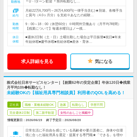
＊U・Iターン歓迎 ＊県外転勤なし…
勤務地
月給22万6,700円～26万4,600円(一律手当含む)★別途、各種手当
と賞与（4.0ヶ月分）を支給※あなたの経験…
給与
9：00～18：00（休憩60分）※時間外労働あり（月平均7時間）
勤務
時間
【残業について】毎週水曜日はノー残…
■週休2日制（土・日）土曜出勤した場合は平日振替■祝日■年末
休日
休暇
年始休暇■慶弔休暇■有給休暇■産休・育休…
求人詳細を見る
気になる
株式会社日本サービスセンター | 【創業62年の安定企業】年休120日◆残業
月平均10h◆転勤なし！
未経験OKの【福祉用具専門相談員】利用者のQOLを高める！
正社員
職種・業種未経験OK
急募
転勤なし
学歴不問
完全週休2日制
第二新卒歓迎
女性のおしごと掲載中
情報更新日：2026/06/19
終了予定日：
2026/08/20
日常生活に不自由を感じている高齢者や要介護者に、身体や住環
境に合った福祉用具を選定・提案する専門職★「できる」を増や