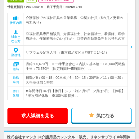
情報更新日：2026/06/19
終了予定日：
2026/12/10
介護保険での福祉用具の営業業務 ◎契約社員（6カ月／更新の
有無あり）
仕事内容
◎福祉用具専門相談員、介護福祉士、社会福祉士、看護師、理学
対象と
療法士、作業療法士のいずれか ◎普通自動車免許をお持ちの方
なる方
リブウェル足立入谷 （東京都足立区入谷9丁目14-14）
勤務地
月給300,670円 ※一律手当含む＜内訳＞基本給：170,000円職務
手当：73,670円（固定時間外45時間分）…
給与
日勤／9：00～18：00早出／6：30～15：30遅出／11：00～20：
勤務
時間
00※各休憩１時間
# 年間休日107日【休日】シフト制／月9日（2月は8日）【休暇】
休日
休暇
* 年次有給休暇 ※100％取得推…
求人詳細を見る
気になる
株式会社ヤマシタ | #介護用品のレンタル・販売、リネンサプライ #年間休