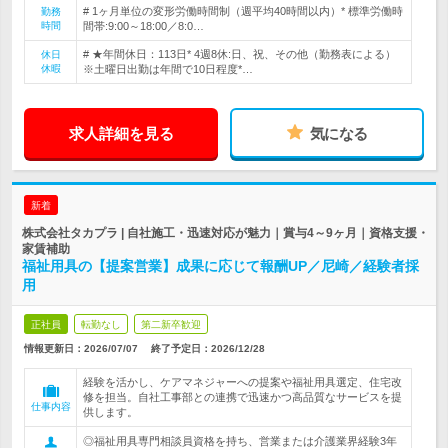
# 1ヶ月単位の変形労働時間制（週平均40時間以内）* 標準労働時
勤務
時間
間帯:9:00～18:00／8:0…
# ★年間休日：113日* 4週8休:日、祝、その他（勤務表による）
休日
休暇
※土曜日出勤は年間で10日程度*…
求人詳細を見る
気になる
新着
株式会社タカプラ | 自社施工・迅速対応が魅力｜賞与4～9ヶ月｜資格支援・
家賃補助
福祉用具の【提案営業】成果に応じて報酬UP／尼崎／経験者採
用
正社員
転勤なし
第二新卒歓迎
情報更新日：2026/07/07
終了予定日：
2026/12/28
経験を活かし、ケアマネジャーへの提案や福祉用具選定、住宅改
修を担当。自社工事部との連携で迅速かつ高品質なサービスを提
仕事内容
供します。
◎福祉用具専門相談員資格を持ち、営業または介護業界経験3年