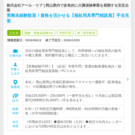
株式会社アール・ケア | 岡山県内で多角的に介護保険事業を展開する安定企
業
実務未経験歓迎！資格を活かせる【福祉用具専門相談員】手当充
実
正社員
職種・業種未経験OK
学歴不問
第二新卒歓迎
情報更新日：2026/06/12
終了予定日：
2026/12/03
当社の福祉用具専門相談員として、利用者様への福祉用具の販売
や搬入業務、契約書作成など幅広くご担当いただきます。
仕事内容
【実務経験不問！】《必須》学歴不問／普通自動車運転免許／福
対象と
祉用具専門相談員資格／PCスキル
なる方
本社／ 岡山県岡山市南区新保944‐7 ※マイカー通勤可（駐車場あ
り） ※近隣施設間での転勤が発生…
勤務地
月給229,000円～239,000円（一律手当を含む）※月給には固定残
業代25時間分35,000円～/月を含みます…
給与
8:30～17:30所定労働時間：8時間休憩：60分時間外労働の有無：
勤務
時間
有（月平均5時間程度）
《年間休日110日》◆週休2日制（土日）◆祝日※社内カレンダー
休日
休暇
における7日間の特定日は出社となります…