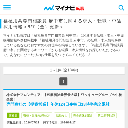
福祉用具専門相談員 府中市に関する求人・転職・中途
採用情報＜8/7（金）更新＞
マイナビ転職では「福祉用具専門相談員 府中市」に関連する転職・求人・中途
採用情報を多数掲載中!「福祉用具専門相談員 府中市」の転職・求人情報を探
しているあなたにおすすめのお仕事を掲載しています。「福祉用具専門相談員
府中市」に関連するキーワードからも転職・求人情報をお探しいただけるの
で、あなたにぴったりのお仕事を見つけてみてください!
1～1件 (全1件中)
1
株式会社フロンティア | 【医療福祉業界最大級】ワタキューグループの中核
企業！
専門商社の【提案営業】年休124日◆毎日18時半完全退社
正社員
職種・業種未経験OK
転勤なし
完全週休2日制
第二新卒歓迎
情報更新日：2026/07/28
終了予定日：
2026/08/27