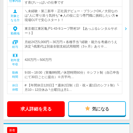
仕事内容
す喜びいっぱいの仕事です
＼未経験・第二新卒・正社員デビュー・ブランクOK／大切なの
は“人に寄り添う気持ち”★人の役に立つ専門職に挑戦したい方★
対象と
現場OJTで安心スタート！
なる方
東京都江東区亀戸1-43-9コープ野村1F 【あっぷるレンタルサポ
ート】
勤務地
月給24万5,000円～30万円＋各種手当└経験・能力を考慮のうえ
決定└残業代は別途全額支給試用期間（3ヶ月）あり※…
給与
420万円～500万円
初年度
年収
9:00～18:00（実働8時間／休憩時間60分）※シフト制（自己申告
勤務
時間
にて30日ごとに提出）※月平均…
# 【年間休日120日】* 週休2日制（日・祝＋週1日のシフト制）└
休日
休暇
月10～12日休み└土曜日は月1…
求人詳細を見る
気になる
新着