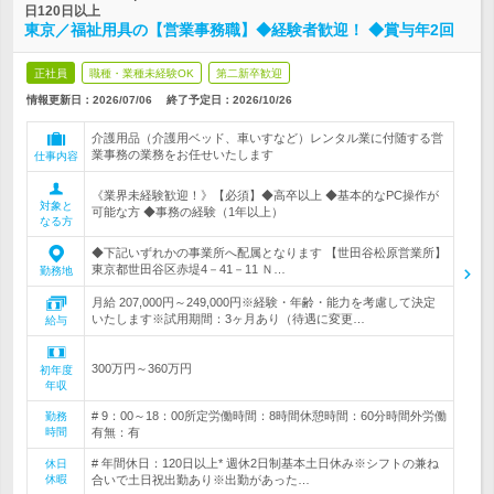
日120日以上
東京／福祉用具の【営業事務職】◆経験者歓迎！ ◆賞与年2回
正社員
職種・業種未経験OK
第二新卒歓迎
情報更新日：2026/07/06
終了予定日：
2026/10/26
介護用品（介護用ベッド、車いすなど）レンタル業に付随する営
業事務の業務をお任せいたします
仕事内容
《業界未経験歓迎！》【必須】◆高卒以上 ◆基本的なPC操作が
対象と
可能な方 ◆事務の経験（1年以上）
なる方
◆下記いずれかの事業所へ配属となります 【世田谷松原営業所】
東京都世田谷区赤堤4－41－11 Ｎ…
勤務地
月給 207,000円～249,000円※経験・年齢・能力を考慮して決定
いたします※試用期間：3ヶ月あり（待遇に変更…
給与
300万円～360万円
初年度
年収
# 9：00～18：00所定労働時間：8時間休憩時間：60分時間外労働
勤務
時間
有無：有
# 年間休日：120日以上* 週休2日制基本土日休み※シフトの兼ね
休日
休暇
合いで土日祝出勤あり※出勤があった…