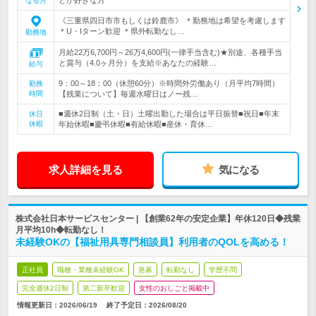
なる方
《三重県四日市市もしくは鈴鹿市》 ＊勤務地は希望を考慮します
＊U・Iターン歓迎 ＊県外転勤なし…
勤務地
月給22万6,700円～26万4,600円(一律手当含む)★別途、各種手当
と賞与（4.0ヶ月分）を支給※あなたの経験…
給与
9：00～18：00（休憩60分）※時間外労働あり（月平均7時間）
勤務
時間
【残業について】毎週水曜日はノー残…
■週休2日制（土・日）土曜出勤した場合は平日振替■祝日■年末
休日
休暇
年始休暇■慶弔休暇■有給休暇■産休・育休…
求人詳細を見る
気になる
株式会社日本サービスセンター | 【創業62年の安定企業】年休120日◆残業
月平均10h◆転勤なし！
未経験OKの【福祉用具専門相談員】利用者のQOLを高める！
正社員
職種・業種未経験OK
急募
転勤なし
学歴不問
完全週休2日制
第二新卒歓迎
女性のおしごと掲載中
情報更新日：2026/06/19
終了予定日：
2026/08/20