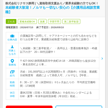
株式会社リクサス静岡 | ＼資格取得支援あり／業界未経験の方でもOK！
未経験者大歓迎！ノルマも一切ない安心の【介護用品相談営業
職】
正社員
業種未経験OK
急募
学歴不問
第二新卒歓迎
情報更新日：2026/07/10
終了予定日：
2026/09/10
介護施設等へ訪問して、ケアマネージャーとの打ち合わせなどを
行うお仕事です。業績配分給制度で頑張りは給与に反映◎
仕事内容
＼未経験・第二新卒歓迎／ ・高卒以上・普通自動車免許・45歳
対象と
以下の方* 20～30代活躍中！
なる方
〒427-0042 静岡県島田市中央町14-18 ・JR島田駅から徒歩12分
・東名吉田ICより車…
勤務地
月給：191,000円以上※試用期間3ヶ月（同条件）※別途、業績配
分給制度有 成績によって高収入可、ノルマなし【年収…
給与
8：30～17：30（休憩60分）※1ヶ月あたりの 平均所定労働時
勤務
時間
間：173時間
週休2日制（日祝＋月2回土曜休み）※会社カレンダーによる
休日
休暇
GW・夏季・年末年始特別休暇（年10日）有給…