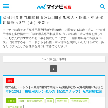
福祉用具専門相談員 50代に関する求人・転職・中途採
用情報＜8/7（金）更新＞
マイナビ転職では「福祉用具専門相談員 50代」に関連する転職・求人・中途採
用情報を多数掲載中!「福祉用具専門相談員 50代」の転職・求人情報を探して
いるあなたにおすすめのお仕事を掲載しています。「福祉用具専門相談員 50
代」に関連するキーワードからも転職・求人情報をお探しいただけるので、あ
なたにぴったりのお仕事を見つけてみてください!
1～1件 (全1件中)
1
新着
株式会社トーシン | ＜最短2週間で内定＞★残業少なめ ★賞与実績4.3か月分
年休120日！福祉用具レンタルの【配送スタッフ】★未経験歓迎
正社員
職種・業種未経験OK
急募
学歴不問
完全週休2日制
第二新卒歓迎