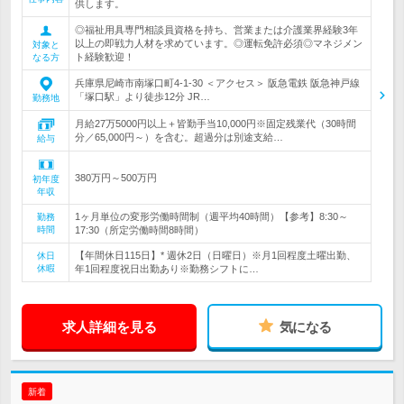
供します。
◎福祉用具専門相談員資格を持ち、営業または介護業界経験3年
以上の即戦力人材を求めています。◎運転免許必須◎マネジメン
対象と
ト経験歓迎！
なる方
兵庫県尼崎市南塚口町4-1-30 ＜アクセス＞ 阪急電鉄 阪急神戸線
「塚口駅」より徒歩12分 JR…
勤務地
月給27万5000円以上＋皆勤手当10,000円※固定残業代（30時間
分／65,000円～）を含む。超過分は別途支給…
給与
380万円～500万円
初年度
年収
1ヶ月単位の変形労働時間制（週平均40時間）【参考】8:30～
勤務
時間
17:30（所定労働時間8時間）
【年間休日115日】* 週休2日（日曜日）※月1回程度土曜出勤、
休日
休暇
年1回程度祝日出勤あり※勤務シフトに…
求人詳細を見る
気になる
新着