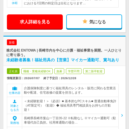
休暇
における7日間の特定日は出社となります…
求人詳細を見る
気になる
新着
株式会社 ENTOWA | 長崎市内を中心に介護・福祉事業を展開。一人ひとり
に寄り添う。
未経験者募集！福祉用具の【営業】マイカー通勤可、賞与あり
正社員
職種・業種未経験OK
急募
学歴不問
第二新卒歓迎
情報更新日：2026/07/07
終了予定日：
2026/12/28
介護保険制度に基づく福祉用具のレンタル・販売に関わる営業活
動や配達、住宅改修の提案を担当します。
仕事内容
＜未経験歓迎！＞《必須》■ 基本的なPCスキル■ 普通自動車免許
（AT限定可）《歓迎》◆ 福祉用具専門相談員をお持ちの方歓
対象と
迎！
なる方
長崎県長崎市葉山一丁目35-22 ※転勤なし ※マイカー通勤可（駐
車場代自己負担。社用車通勤の場合…
勤務地