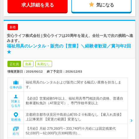
求人詳細を見る
気になる
新着
安心ライフ株式会社 | 安心ライフは20周年を迎え、全社一丸で次の挑戦へ進
みます。
福祉用具のレンタル・販売の【営業】＼経験者歓迎／賞与年2回
★
正社員
急募
転勤なし
情報更新日：2026/06/12
終了予定日：
2026/12/03
福祉用具のレンタルおよび販売に関する幅広い業務を担当しま
す。
仕事内容
【必須】営業経験5年以上、福祉用具専門相談員の資格、普通自
対象と
動車運転免許（AT限定可）、専門学校卒業以上
なる方
京都府京都市伏見区中島前山町55-2 ※転勤なし 【雇入れ直後】
上記事業所 【変更の範囲】変更なし
勤務地
【月給】月給 279,260円～333,740円※月給には固定残業代
52,030円～62,000円(月30時間/月)…
給与