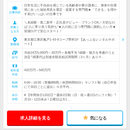
日常生活に不自由を感じている高齢者や要介護者に、身体や住環
境に合った福祉用具を選定・提案する専門職★「できる」を増や
仕事内容
す喜びいっぱいの仕事です
＼未経験・第二新卒・正社員デビュー・ブランクOK／大切なの
は“人に寄り添う気持ち”★人の役に立つ専門職に挑戦したい方★
対象と
現場OJTで安心スタート！
なる方
東京都江東区亀戸1-43-9コープ野村1F 【あっぷるレンタルサポ
ート】
勤務地
月給24万5,000円～30万円＋各種手当└経験・能力を考慮のうえ
決定└残業代は別途全額支給試用期間（3ヶ月）あり※…
給与
420万円～500万円
初年度
年収
9:00～18:00（実働8時間／休憩時間60分）※シフト制（自己申告
勤務
時間
にて30日ごとに提出）※月平均…
# 【年間休日120日】* 週休2日制（日・祝＋週1日のシフト制）└
休日
休暇
月10～12日休み└土曜日は月1…
求人詳細を見る
気になる