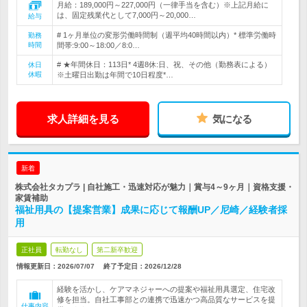
月給：189,000円～227,000円（一律手当を含む）※上記月給に
は、固定残業代として7,000円～20,000…
給与
# 1ヶ月単位の変形労働時間制（週平均40時間以内）* 標準労働時
勤務
時間
間帯:9:00～18:00／8:0…
# ★年間休日：113日* 4週8休:日、祝、その他（勤務表による）
休日
休暇
※土曜日出勤は年間で10日程度*…
求人詳細を見る
気になる
新着
株式会社タカプラ | 自社施工・迅速対応が魅力｜賞与4～9ヶ月｜資格支援・
家賃補助
福祉用具の【提案営業】成果に応じて報酬UP／尼崎／経験者採
用
正社員
転勤なし
第二新卒歓迎
情報更新日：2026/07/07
終了予定日：
2026/12/28
経験を活かし、ケアマネジャーへの提案や福祉用具選定、住宅改
修を担当。自社工事部との連携で迅速かつ高品質なサービスを提
仕事内容