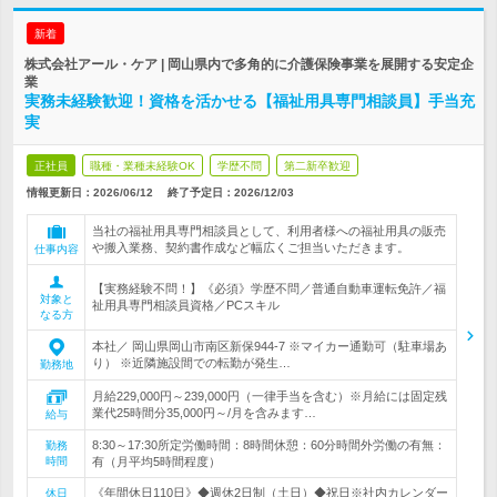
新着
株式会社アール・ケア | 岡山県内で多角的に介護保険事業を展開する安定企
業
実務未経験歓迎！資格を活かせる【福祉用具専門相談員】手当充
実
正社員
職種・業種未経験OK
学歴不問
第二新卒歓迎
情報更新日：2026/06/12
終了予定日：
2026/12/03
当社の福祉用具専門相談員として、利用者様への福祉用具の販売
や搬入業務、契約書作成など幅広くご担当いただきます。
仕事内容
【実務経験不問！】《必須》学歴不問／普通自動車運転免許／福
対象と
祉用具専門相談員資格／PCスキル
なる方
本社／ 岡山県岡山市南区新保944‐7 ※マイカー通勤可（駐車場あ
り） ※近隣施設間での転勤が発生…
勤務地
月給229,000円～239,000円（一律手当を含む）※月給には固定残
業代25時間分35,000円～/月を含みます…
給与
8:30～17:30所定労働時間：8時間休憩：60分時間外労働の有無：
勤務
時間
有（月平均5時間程度）
《年間休日110日》◆週休2日制（土日）◆祝日※社内カレンダー
休日