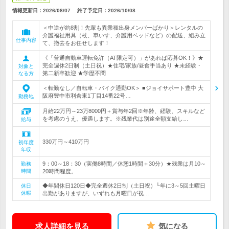
情報更新日：2026/08/07
終了予定日：
2026/10/08
＜中途が約8割！先輩も異業種出身メンバーばかり＞レンタルの
介護福祉用具（杖、車いす、介護用ベッドなど）の配送、組み立
仕事内容
て、撤去をお任せします！
《「普通自動車運転免許（AT限定可）」があれば応募OK！》★
完全週休2日制（土日祝）★住宅/家族/昼食手当あり ★未経験・
対象と
第二新卒歓迎 ★学歴不問
なる方
＜転勤なし／自転車・バイク通勤OK＞ ■ジョイサポート豊中 大
阪府豊中市利倉東1丁目14番22号…
勤務地
月給22万円～23万8000円＋賞与年2回※年齢、経験、スキルなど
を考慮のうえ、優遇します。※残業代は別途全額支給し…
給与
330万円～410万円
初年度
年収
9：00～18：30（実働8時間／休憩1時間＋30分）★残業は月10～
勤務
時間
20時間程度。
◆年間休日120日◆完全週休2日制（土日祝）└年に3～5回土曜日
休日
休暇
出勤がありますが、いずれも月曜日が祝…
求人詳細を見る
気になる