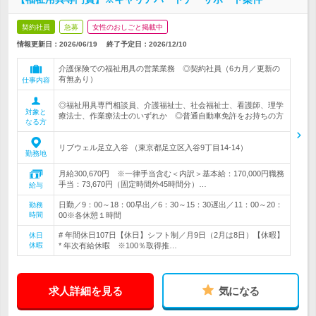
契約社員
急募
女性のおしごと掲載中
情報更新日：2026/06/19
終了予定日：
2026/12/10
介護保険での福祉用具の営業業務 ◎契約社員（6カ月／更新の
有無あり）
仕事内容
◎福祉用具専門相談員、介護福祉士、社会福祉士、看護師、理学
対象と
療法士、作業療法士のいずれか ◎普通自動車免許をお持ちの方
なる方
リブウェル足立入谷 （東京都足立区入谷9丁目14-14）
勤務地
月給300,670円 ※一律手当含む＜内訳＞基本給：170,000円職務
手当：73,670円（固定時間外45時間分）…
給与
日勤／9：00～18：00早出／6：30～15：30遅出／11：00～20：
勤務
時間
00※各休憩１時間
# 年間休日107日【休日】シフト制／月9日（2月は8日）【休暇】
休日
休暇
* 年次有給休暇 ※100％取得推…
求人詳細を見る
気になる