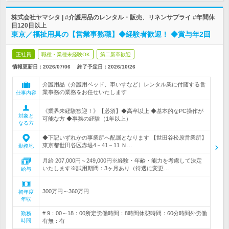
株式会社ヤマシタ | #介護用品のレンタル・販売、リネンサプライ #年間休
日120日以上
東京／福祉用具の【営業事務職】◆経験者歓迎！ ◆賞与年2回
正社員
職種・業種未経験OK
第二新卒歓迎
情報更新日：2026/07/06
終了予定日：
2026/10/26
介護用品（介護用ベッド、車いすなど）レンタル業に付随する営
業事務の業務をお任せいたします
仕事内容
《業界未経験歓迎！》【必須】◆高卒以上 ◆基本的なPC操作が
対象と
可能な方 ◆事務の経験（1年以上）
なる方
◆下記いずれかの事業所へ配属となります 【世田谷松原営業所】
東京都世田谷区赤堤4－41－11 Ｎ…
勤務地
月給 207,000円～249,000円※経験・年齢・能力を考慮して決定
いたします※試用期間：3ヶ月あり（待遇に変更…
給与
300万円～360万円
初年度
年収
# 9：00～18：00所定労働時間：8時間休憩時間：60分時間外労働
勤務
時間
有無：有