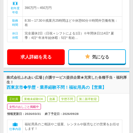
390万円～450万円
初年度
年収
8:30～17:30※残業月25時間ほど※休憩60分※時間外労働有無：
勤務
時間
有
完全週休2日（日祝＋シフトによる1日）※年間休日114日* 夏
休日
休暇
季：4日* 年末年始休暇：5日* 有給…
求人詳細を見る
気になる
株式会社ふれあい広場 | 介護サービス提供企業★充実した各種手当・福利厚
生！
西東京市◆学歴・業界経験不問！福祉用具の【営業】
正社員
業種未経験OK
急募
学歴不問
第二新卒歓迎
女性のおしごと掲載中
情報更新日：2026/03/31
終了予定日：
2026/09/28
福祉用具のご相談やご提案、レンタルや販売などの営業をお任せ
します！
仕事内容