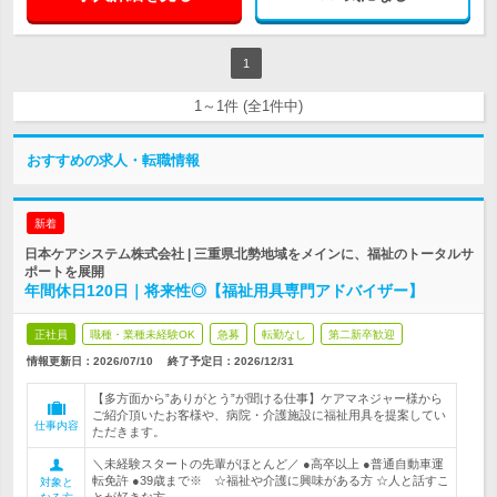
1
1～1件 (全1件中)
おすすめの求人・転職情報
新着
日本ケアシステム株式会社 | 三重県北勢地域をメインに、福祉のトータルサ
ポートを展開
年間休日120日｜将来性◎【福祉用具専門アドバイザー】
正社員
職種・業種未経験OK
急募
転勤なし
第二新卒歓迎
情報更新日：2026/07/10
終了予定日：
2026/12/31
【多方面から”ありがとう”が聞ける仕事】ケアマネジャー様から
ご紹介頂いたお客様や、病院・介護施設に福祉用具を提案してい
仕事内容
ただきます。
＼未経験スタートの先輩がほとんど／ ●高卒以上 ●普通自動車運
転免許 ●39歳まで※ ☆福祉や介護に興味がある方 ☆人と話すこ
対象と
とが好きな方