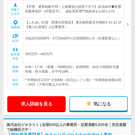
【学歴・業界経験不問！人柄重視の採用です◎】必須条件◆普通
対象と
自動車免許（AT限定可）、福祉用具専門相談員をお持ちの方
なる方
【ふれあい広場 西東京田無店】 東京都西東京市南町6-10-13 1F
【雇入れ直後】上記事業所…
勤務地
月給20万8000円～27万8000円※試用期間3か月（待遇変更なし）
給与
320万円～400万円
初年度
年収
9:00～17:30 （実働：7時間30分）休憩時間：60分※時間外労働
勤務
時間
有無：有※残業：月平均10時…
* 年間休日122日* 月8休制（休日はシフト制）* 年間有給休暇10日
休日
休暇
～20日（下限日数は入社半年…
求人詳細を見る
気になる
株式会社ビオネスト | 全国500以上の事業所・従業員数5,000名｜安定基盤
で組織拡大中！
【福祉用具専門員】※キャリアパートナーサポート案件