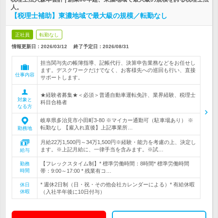
人。
【税理士補助】東濃地域で最大級の規模／転勤なし
正社員
転勤なし
情報更新日：2026/03/12
終了予定日：
2026/08/31
担当関与先の帳簿指導、記帳代行、決算申告業務などをお任せし
ます。デスクワークだけでなく、お客様先への巡回も行い、直接
仕事内容
サポートします。
★経験者募集★＜必須＞普通自動車運転免許、業界経験、税理士
対象と
科目合格者
なる方
岐阜県多治見市小田町3-80 ※マイカー通勤可（駐車場あり） ※
転勤なし 【雇入れ直後】上記事業所…
勤務地
月給22万1,500円～34万1,500円※経験・能力を考慮の上、決定し
ます。※上記月給に、一律手当を含みます。※試…
給与
【フレックスタイム制】* 標準労働時間：8時間* 標準労働時間
勤務
時間
帯：9:00～17:00 * 残業有コ…
* 週休2日制（日・祝・その他会社カレンダーによる）* 有給休暇
休日
休暇
（入社半年後に10日付与）