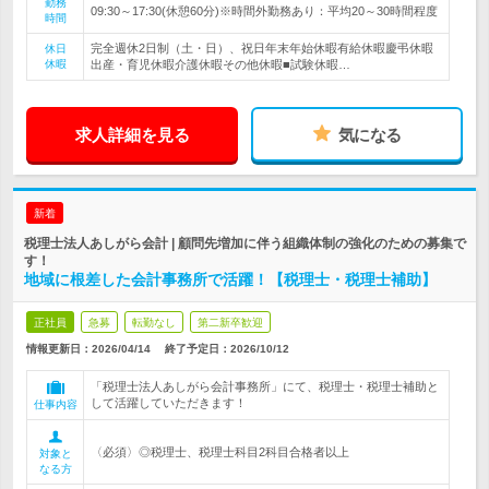
勤務
09:30～17:30(休憩60分)※時間外勤務あり：平均20～30時間程度
時間
完全週休2日制（土・日）、祝日年末年始休暇有給休暇慶弔休暇
休日
休暇
出産・育児休暇介護休暇その他休暇■試験休暇…
求人詳細を見る
気になる
新着
税理士法人あしがら会計 | 顧問先増加に伴う組織体制の強化のための募集で
す！
地域に根差した会計事務所で活躍！【税理士・税理士補助】
正社員
急募
転勤なし
第二新卒歓迎
情報更新日：2026/04/14
終了予定日：
2026/10/12
「税理士法人あしがら会計事務所」にて、税理士・税理士補助と
して活躍していただきます！
仕事内容
〈必須〉◎税理士、税理士科目2科目合格者以上
対象と
なる方