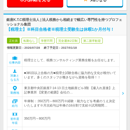
銀座K.T.C税理士法人 | 法人税務から相続まで幅広い専門性を持つプロフェ
ッショナル集団
【税理士】※科目合格者※税理士受験生は休暇1か月付与！
正社員
転勤なし
学歴不問
完全週休2日制
第二新卒歓迎
情報更新日：2026/07/28
終了予定日：
2027/01/18
税理士として、税務コンサルティング業務全般をお任せします。
仕事内容
■3科目以上合格の方■税理士試験合格に協力的な文化が根付いて
対象と
います。多くのスタッフが働きながら資格を取得！！
なる方
東京都中央区銀座7-14-13 日土地銀座ビル3階 【雇入れ直後】上
記事業所 【変更の範囲】会社の…
勤務地
年俸制：:350万円～800万円※経験・能力などを考慮のうえ決定
いたします※月次給与は年俸の16分割で支給※試用期間…
給与
350万円～800万円
初年度
年収