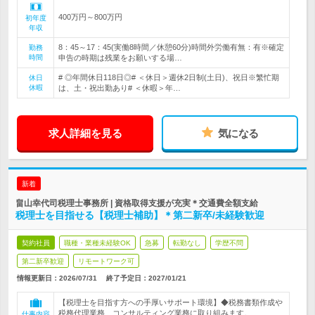
400万円～800万円
初年度
年収
8：45～17：45(実働8時間／休憩60分)時間外労働有無：有※確定
勤務
時間
申告の時期は残業をお願いする場…
# ◎年間休日118日◎# ＜休日＞週休2日制(土日)、祝日※繁忙期
休日
休暇
は、土・祝出勤あり# ＜休暇＞年…
求人詳細を見る
気になる
新着
畠山幸代司税理士事務所 | 資格取得支援が充実＊交通費全額支給
税理士を目指せる【税理士補助】＊第二新卒/未経験歓迎
契約社員
職種・業種未経験OK
急募
転勤なし
学歴不問
第二新卒歓迎
リモートワーク可
情報更新日：2026/07/31
終了予定日：
2027/01/21
【税理士を目指す方への手厚いサポート環境】◆税務書類作成や
税務代理業務、コンサルティング業務に取り組みます。
仕事内容