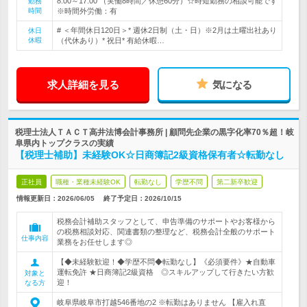
8:00～17:00 （実働8時間／休憩60分）☆時短勤務の相談可能です
勤務
時間
※時間外労働：有
# ＜年間休日120日＞* 週休2日制（土・日）※2月は土曜出社あり
休日
休暇
（代休あり）* 祝日* 有給休暇…
求人詳細を見る
気になる
税理士法人ＴＡＣＴ高井法博会計事務所 | 顧問先企業の黒字化率70％超！岐
阜県内トップクラスの実績
【税理士補助】未経験OK☆日商簿記2級資格保有者☆転勤なし
正社員
職種・業種未経験OK
転勤なし
学歴不問
第二新卒歓迎
情報更新日：2026/06/05
終了予定日：
2026/10/15
税務会計補助スタッフとして、申告準備のサポートやお客様から
の税務相談対応、関連書類の整理など、税務会計全般のサポート
仕事内容
業務をお任せします◎
【◆未経験歓迎！◆学歴不問◆転勤なし】《必須要件》★自動車
運転免許 ★日商簿記2級資格 ◎スキルアップして行きたい方歓
対象と
迎！
なる方
岐阜県岐阜市打越546番地の2 ※転勤はありません 【雇入れ直