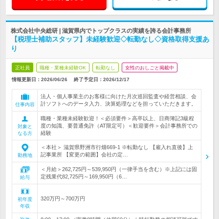
株式会社中央総研 | 滋賀県内でトップクラスの実績を誇る会計事務所
【税理士補助スタッフ】未経験歓迎◇転勤なし◇資格取得支援あ
り
正社員
職種・業種未経験OK
転勤なし
女性のおしごと掲載中
情報更新日：2026/06/26
終了予定日：
2026/12/17
法人・個人事業主のお客様に向けた月次巡回監査や経営相談、会
計ソフトへのデータ入力、決算処理などを担っていただきます。
仕事内容
職種・業種未経験歓迎！＜必須要件＞高卒以上、日商簿記3級程
度の知識、要普通免許（AT限定可）＜歓迎要件＞会計事務所での
対象と
経験
なる方
＜本社＞ 滋賀県野洲市行畑669-1 ※転勤なし 【雇入れ直後】上
記事業所 【変更の範囲】会社の定…
勤務地
＜月給＞262,725円～539,950円（一律手当を含む）※上記には固
定残業代82,725円～169,950円（6…
給与
320万円～700万円
初年度
年収