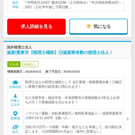
* 年間休日124日* 週休2日制（土日祝休み）* 年次有給休暇10日～
休日
休暇
20日（入社半年後に下限日数…
求人詳細を見る
気になる
浅井税理士法人
滋賀/栗東市【税理士補助】◎滋賀県有数の税理士法人！
正社員
転勤なし
情報更新日：2026/04/21
終了予定日：
2026/10/19
税理士法人の税理士補助として 会計業務・税務業務全般！◎幅広
い業務や業界の経営者に関われます！
仕事内容
法人決算申告・確定申告・年末調整等の実務経験を3年以上お持
対象と
ちの方！◎実務経験を活かせます！
なる方
＜マイカー通勤・自転車通勤可／無料駐車場あり＞ 滋賀県栗東市
小柿4-13-11-202号 【雇い入…
勤務地
月給:23.3万円～※経験・年齢・能力などを考慮して、給与額を決
定します。※試用期間3カ月あり（条件に変更なし）
給与