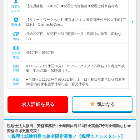
【推奨経験・スキル】 ■税理士有資格者 ■税理士科目合格者
対象と
なる方
【リモートワークあり】 東京オフィス 東京都千代田区大手町1丁
目2-1 Otemachi One…
勤務地
月給29万円～80万円※試用期間4カ月（期間中の待遇に変動な
し）
給与
468万円～950万円
初年度
年収
09:15～17:15(休憩60分) ※フレックスタイム制あり※所定外残
勤務
時間
業：平均月30～40時間（法…
■年間休日120日完全週休2日制（土・日）祝日年末年始休暇夏季
休日
休暇
休暇/有給休暇慶弔休暇出産・育児休暇介…
求人詳細を見る
気になる
税理士法人福田・安斎事務所 | ★年間休日124日★実働7時間★転勤なし★
資格取得支援充実！
＼税理士試験科目合格者限定募集／【税理士アシスタント】