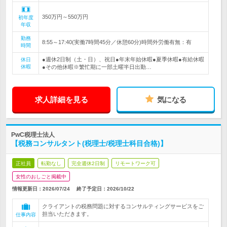
350万円～550万円
初年度
年収
勤務
8:55～17:40(実働7時間45分／休憩60分)時間外労働有無：有
時間
●週休2日制（土・日）、祝日●年末年始休暇●夏季休暇●有給休暇
休日
休暇
●その他休暇※繁忙期に一部土曜半日出勤…
求人詳細を見る
気になる
PwC税理士法人
【税務コンサルタント(税理士/税理士科目合格)】
正社員
転勤なし
完全週休2日制
リモートワーク可
女性のおしごと掲載中
情報更新日：2026/07/24
終了予定日：
2026/10/22
クライアントの税務問題に対するコンサルティングサービスをご
担当いただきます。
仕事内容