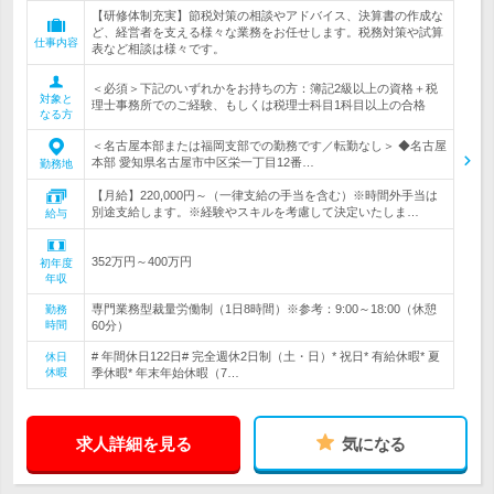
【研修体制充実】節税対策の相談やアドバイス、決算書の作成な
ど、経営者を支える様々な業務をお任せします。税務対策や試算
仕事内容
表など相談は様々です。
＜必須＞下記のいずれかをお持ちの方：簿記2級以上の資格＋税
対象と
理士事務所でのご経験、もしくは税理士科目1科目以上の合格
なる方
＜名古屋本部または福岡支部での勤務です／転勤なし＞ ◆名古屋
本部 愛知県名古屋市中区栄一丁目12番…
勤務地
【月給】220,000円～（一律支給の手当を含む）※時間外手当は
別途支給します。※経験やスキルを考慮して決定いたしま…
給与
352万円～400万円
初年度
年収
専門業務型裁量労働制（1日8時間）※参考：9:00～18:00（休憩
勤務
時間
60分）
# 年間休日122日# 完全週休2日制（土・日）* 祝日* 有給休暇* 夏
休日
休暇
季休暇* 年末年始休暇（7…
求人詳細を見る
気になる