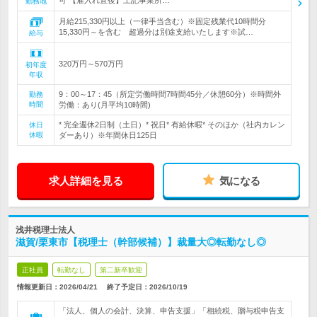
可 【雇入れ直後】上記事業所…
勤務地
月給215,330円以上（一律手当含む）※固定残業代10時間分
15,330円～を含む 超過分は別途支給いたします※試…
給与
320万円～570万円
初年度
年収
9：00～17：45（所定労働時間7時間45分／休憩60分）※時間外
勤務
時間
労働：あり(月平均10時間)
* 完全週休2日制（土日）* 祝日* 有給休暇* そのほか（社内カレン
休日
休暇
ダーあり）※年間休日125日
求人詳細を見る
気になる
浅井税理士法人
滋賀/栗東市【税理士（幹部候補）】裁量大◎転勤なし◎
正社員
転勤なし
第二新卒歓迎
情報更新日：2026/04/21
終了予定日：
2026/10/19
「法人、個人の会計、決算、申告支援」「相続税、贈与税申告支