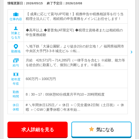
情報更新日：2026/05/15
終了予定日：
2026/10/08
【 成果に応じて賞与UP可能！】税務申告や税務相談等を行う当
税理士法人にて、相続税の申告業務をメインにお任せします！
仕事内容
◆高卒以上 ◆要普免(AT限定可) ◆税理士資格者または相続税の
対象と
申告業務経験
なる方
＼地下鉄「大濠公園駅」より徒歩2分の好立地！／ 福岡県福岡市
中央区大手門3-3-8 城北ビル ☆転…
勤務地
月給 428,571円～714,285円（一律手当を含む）※経験、能力等
を総合的に勘案して、個別に判断します。※最長…
給与
600万円～1000万円
初年度
年収
勤務
8：30～17：00休憩60分残業月平均10～20時間程度
時間
# ＼年間休日125日／＜ 休日 ＞◇完全週休2日制（土日祝）＜ 休
休日
休暇
暇 ＞◇GW◇夏季休暇◇年末年始…
求人詳細を見る
気になる