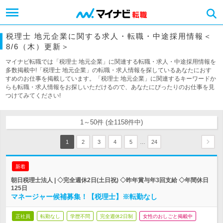
税理士 地元企業に関する求人・転職・中途採用情報＜
8/6（木）更新＞
マイナビ転職では「税理士 地元企業」に関連する転職・求人・中途採用情報を
多数掲載中!「税理士 地元企業」の転職・求人情報を探しているあなたにおす
すめのお仕事を掲載しています。「税理士 地元企業」に関連するキーワードか
らも転職・求人情報をお探しいただけるので、あなたにぴったりのお仕事を見
つけてみてください!
1～50件 (全1158件中)
…
1
2
3
4
5
24
新着
朝日税理士法人 | ◇完全週休2日(土日祝) ◇昨年賞与年3回支給 ◇年間休日
125日
マネージャー候補募集！【税理士】※転勤なし
正社員
転勤なし
学歴不問
完全週休2日制
女性のおしごと掲載中