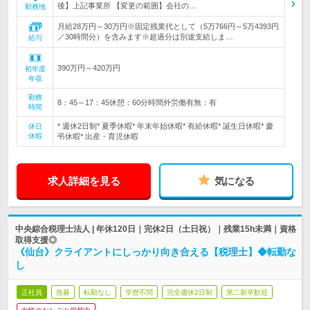
後】上記事業所 【変更の範囲】会社の…
勤務地
月給28万円～30万円※固定残業代として（5万766円～5万4393円
／30時間分）を含みます※超過分は別途支給しま…
給与
390万円～420万円
初年度
年収
勤務
8：45～17：45休憩：60分時間外労働有無：有
時間
* 週休2日制* 夏季休暇* 年末年始休暇* 有給休暇* 誕生日休暇* 慶
休日
休暇
弔休暇* 出産・育児休暇
求人詳細を見る
気になる
中央綜合税理士法人 | 年休120日｜完休2日（土日祝）｜残業15h未満｜資格
取得支援◎
《仙台》クライアントにしっかり向き合える【税理士】◆転勤な
し
正社員
急募
転勤なし
学歴不問
完全週休2日制
第二新卒歓迎