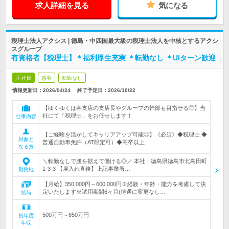
求人詳細を見る
気になる
税理士法人アクシス | 徳島・中四国最大級の税理士法人を中核とするアクシ
スグループ
有資格者【税理士】＊福利厚生充実 ＊転勤なし ＊UIターン歓迎
正社員
急募
転勤なし
情報更新日：2026/04/24
終了予定日：
2026/10/22
【ゆくゆくは各支店の支店長やグループの幹部も目指せる◎】当
社にて「税理士」をお任せします！
仕事内容
【ご経験を活かしてキャリアアップ可能◎】《必須》◆税理士 ◆
対象と
普通自動車免許（AT限定可）◆高卒以上
なる方
＼転勤なしで腰を据えて働ける◎／ 本社：徳島県徳島市北島田町
1-3-3 【雇入れ直後】上記事業所…
勤務地
【月給】350,000円～600,000円※経験・年齢・能力を考慮して決
定いたします※試用期間6ヶ月(待遇に変更なし…
給与
500万円～850万円
初年度
年収