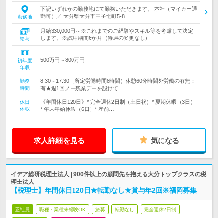
下記いずれかの勤務地にて勤務いただきます。 本社（マイカー通
勤可）／ 大分県大分市王子北町5-8…
勤務地
月給330,000円～※これまでのご経験やスキル等を考慮して決定
します。※試用期間6か月（待遇の変更なし）
給与
500万円～800万円
初年度
年収
8:30～17:30（所定労働時間8時間）休憩60分時間外労働の有無：
勤務
時間
有★週1回ノー残業デーを設けて…
《年間休日120日》* 完全週休2日制（土日祝）* 夏期休暇（3日）
休日
休暇
* 年末年始休暇（6日）* 産前…
求人詳細を見る
気になる
イデア総研税理士法人 | 900件以上の顧問先を抱える大分トップクラスの税
理士法人
【税理士】年間休日120日★転勤なし★賞与年2回※福岡募集
正社員
職種・業種未経験OK
急募
転勤なし
完全週休2日制