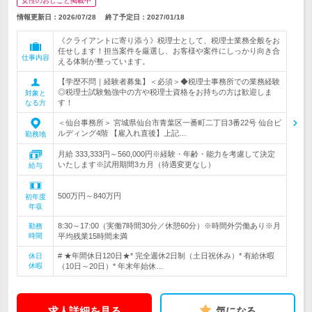
女性のおしごと掲載中
情報更新日：2026/07/28
終了予定日：
2027/01/18
《クライアントに寄り添う》税理士として、税理士業務全般をお
任せします！担当案件を厳選し、お客様や案件にしっかり向き合
仕事内容
える体制が整っています。
【学歴不問｜経験者募集】＜必須＞◆税理士事務所での業務経験
◎税理士試験勉強中の方や税理士資格をお持ちの方は歓迎しま
対象と
す！
なる方
＜仙台事務所＞ 宮城県仙台市青葉区一番町二丁目3番22号 仙台ビ
ルディング4階 【雇入れ直後】上記…
勤務地
月給 333,333円～560,000円※経験・年齢・能力を考慮して決定
いたします※試用期間3カ月（待遇変更なし）
給与
500万円～840万円
初年度
年収
8:30～17:00（実働7時間30分／休憩60分）※時間外労働あり※月
勤務
時間
平均残業15時間未満
# ★年間休日120日★* 完全週休2日制（土日祝休み）* 有給休暇
休日
休暇
（10日～20日）* 年末年始休…
求人詳細を見る
気になる