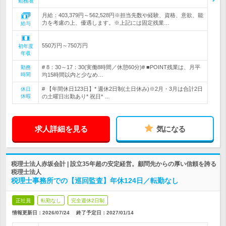
勤務地
月給：403,379円～562,528円※担当先数や経験、資格、意欲、能
力を考慮の上、優遇します。※上記には固定残業…
給与
550万円～750万円
初年度
年収
# 8：30～17：30(実働8時間／休憩60分)# ■POINT残業は、月平
勤務
時間
均15時間以内と少なめ…
# 【年間休日123日】* 週休2日制(土日休み)※2月・3月は合計2日
休日
休暇
の土曜日出勤あり* 祝日* …
求人詳細を見る
気になる
税理士法人赤坂会計 | 設立35年超の安定経営。顧問先からの厚い信頼を誇る
税理士法人
税理士事務所での【巡回監査】年休124日／転勤なし
正社員
転勤なし
完全週休2日制
情報更新日：2026/07/24
終了予定日：
2027/01/14