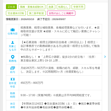
正社員
職種・業種未経験OK
急募
転勤なし
学歴不問
完全週休2日制
第二新卒歓迎
女性のおしごと掲載中
情報更新日：2026/03/10
終了予定日：
2026/09/07
税務業務、税理士補助業務、各種経理業務などを行います。★資
格取得支援が充実 ★経験・スキルに応じて幅広い業務にチャレン
仕事内容
ジ可能！
【★応募資格：税理士試験科目合格者（2科目以上）】税理士・
会計事務所での勤務経験がある方は歓迎！税理士を目指して勉強
対象と
中の方もサポートします！
なる方
★転勤なし！ ★「上野広小路駅」徒歩1分の好立地！ 〈住所〉
東京都台東区上野1-19-10 上野…
勤務地
月給28万円～50万円※資格、前職の給与、経験、スキル等を考慮
し、決定します。※試用期間3ヶ月（待遇変動なし）
給与
450万円～800万円
初年度
年収
勤務
9:00～17:00（実働7時間）※残業は月平均9時間程度です。
時間
【年間休日124日】◆完全週休2日制（土・日）◆祝日◆夏季休暇
休日
休暇
◆年末年始休暇◆有給休暇◆慶弔休暇◆産…