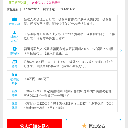
第二新卒歓迎
女性のおしごと掲載中
情報更新日：2026/07/10
終了予定日：
2026/12/31
当法人の税理士として、税務申告書の作成や税務代理、税務相
談、経営改善指導、記帳代行などをお任せします。
仕事内容
《必須条件》高卒以上／税理士の有資格者 ★目標に向かって伴
対象と
走してくれる方を募集します！
なる方
福岡営業所／ 福岡県福岡市博多区祇園町2-8 リアン祇園ビル4階-
B ※転勤なし 【雇入れ直後】上…
勤務地
月給330,000円～※これまでのご経験やスキル等を考慮して決定
します。※試用期間6か月（待遇の変更なし）
給与
500万円～800万円
初年度
年収
8:30～17:30（所定労働時間8時間）休憩60分時間外労働の有無：
勤務
時間
有★週1回ノー残業デーを設けて…
《年間休日120日》* 完全週休2日制（土日祝）* 夏期休暇（3日）
休日
休暇
* 年末年始休暇（6日）* 産前…
求人詳細を見る
気になる