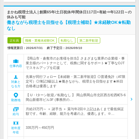
まかね税理士法人 | 創業65年/土日祝休/年間休日117日+有給⇒年122日～の
休みも可能
働きながら税理士を目指せる【税理士補助】★未経験OK★転勤
なし
正社員
職種・業種未経験OK
転勤なし
第二新卒歓迎
情報更新日：2026/07/31
終了予定日：
2026/09/10
【岡山市・倉敷市のお客様を担当】さまざまな業界の企業様・事
業主様のパートナーとして、税務に関するサポート★丁寧なOJT
仕事内容
でスキルアップを応援
先輩が同行フォロー【未経験・第二新卒歓迎】◎普通免許（AT限
定可）◎簿記3級以上★働きながら、税理士を目指せます★科目
対象と
合格者は優遇します
なる方
【 U・Iターン歓迎／転勤なし 】 岡山県岡山市北区西古松西町5-6
岡山新都市ビル3F (事務所の…
勤務地
月給23万円～ ＋ 諸手当 ＋ 賞与年2回※上記はあくまで最低保証
額です。年齢、経験、能力を考慮の上、優遇します。※…
給与
335万円～450万円
初年度
年収