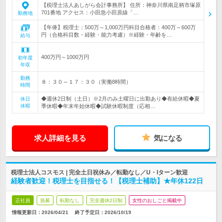
【税理士法人あしがら会計事務所】 住所：神奈川県南足柄市塚原
701番地 アクセス：小田急小田原線「…
勤務地
【年俸】税理士：500万～1,000万円科目合格者：400万～600万
円（合格科目数・経験・能力考慮）※経験・年齢を…
給与
400万円～1000万円
初年度
年収
勤務
８：３０～１７：３０（実働8時間）
時間
◆週休2日制（土日）※2月のみ土曜日に出勤あり◆有給休暇◆夏
休日
休暇
季休暇◆年末年始休暇◆試験休暇制度（応相…
求人詳細を見る
気になる
税理士法人コスモス | 完全土日祝休み／転勤なし／U・Iターン歓迎
経験者歓迎！税理士を目指せる！【税理士補助】★年休122日
正社員
急募
転勤なし
完全週休2日制
女性のおしごと掲載中
情報更新日：2026/04/21
終了予定日：
2026/10/19