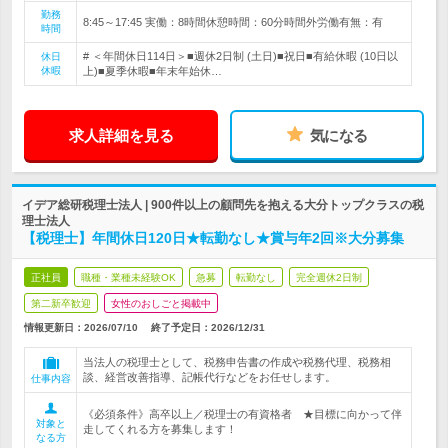
勤務
8:45～17:45 実働：8時間休憩時間：60分時間外労働有無：有
時間
# ＜年間休日114日＞■週休2日制 (土日)■祝日■有給休暇 (10日以
休日
休暇
上)■夏季休暇■年末年始休…
求人詳細を見る
気になる
イデア総研税理士法人 | 900件以上の顧問先を抱える大分トップクラスの税
理士法人
【税理士】年間休日120日★転勤なし★賞与年2回※大分募集
正社員
職種・業種未経験OK
急募
転勤なし
完全週休2日制
第二新卒歓迎
女性のおしごと掲載中
情報更新日：2026/07/10
終了予定日：
2026/12/31
当法人の税理士として、税務申告書の作成や税務代理、税務相
談、経営改善指導、記帳代行などをお任せします。
仕事内容
《必須条件》高卒以上／税理士の有資格者 ★目標に向かって伴
対象と
走してくれる方を募集します！
なる方