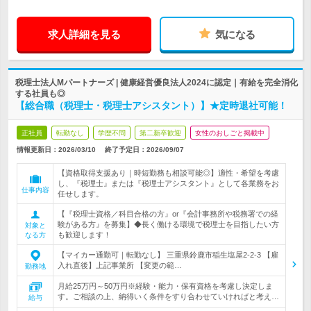
求人詳細を見る
気になる
税理士法人Mパートナーズ | 健康経営優良法人2024に認定｜有給を完全消化
する社員も◎
【総合職（税理士・税理士アシスタント）】★定時退社可能！
正社員
転勤なし
学歴不問
第二新卒歓迎
女性のおしごと掲載中
情報更新日：2026/03/10
終了予定日：
2026/09/07
【資格取得支援あり｜時短勤務も相談可能◎】適性・希望を考慮
し、『税理士』または『税理士アシスタント』として各業務をお
仕事内容
任せします。
【『税理士資格／科目合格の方』or『会計事務所や税務署での経
験がある方』を募集】◆長く働ける環境で税理士を目指したい方
対象と
も歓迎します！
なる方
【マイカー通勤可｜転勤なし】 三重県鈴鹿市稲生塩屋2-2-3 【雇
入れ直後】上記事業所 【変更の範…
勤務地
月給25万円～50万円※経験・能力・保有資格を考慮し決定しま
す。ご相談の上、納得いく条件をすり合わせていければと考え…
給与