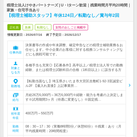
税理士法人けやきパートナーズ | U・Iターン歓迎｜残業時間月平均20時間｜
家族・住宅手当あり
【税理士補助スタッフ】年休124日／転勤なし／賞与年2回
正社員
急募
転勤なし
女性のおしごと掲載中
情報更新日：2026/07/16
終了予定日：
2026/12/17
決算書等の作成や年末調整、確定申告などの税理士補助業務をお
任せします。中小企業のお客様に対する税務コンサルティングな
仕事内容
どにも挑戦可能です。
各種手当も充実◎【応募条件】高卒以上／税理士法人等での勤務
対象と
経験、または税理士試験科目の合格（1科目以上）に該当する方
なる方
【転勤当面なし】埼玉県さいたま市大宮区吉敷町1-92-3至誠堂ビ
ル2F 【雇入れ直後】上記事業所…
勤務地
月給26万6,000円～36万6,000円※経験・能力を考慮の上決定しま
す※試用期間3ヶ月（待遇に変更なし）※固定残…
給与
400万円～550万円
初年度
年収
08：30～17：30（実働8時間0分／休憩60分）※残業：あり（月
勤務
時間
平均残業時間：20時間程度）