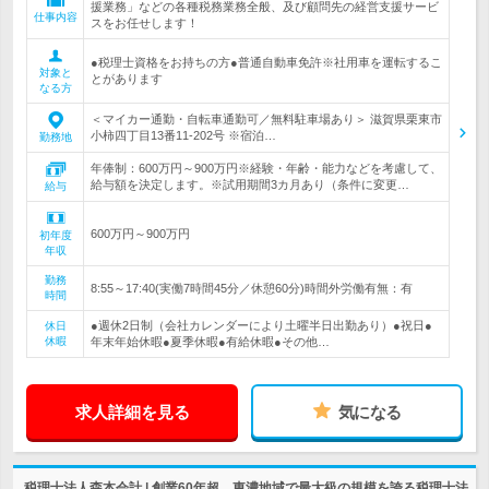
援業務」などの各種税務業務全般、及び顧問先の経営支援サービ
仕事内容
スをお任せします！
●税理士資格をお持ちの方●普通自動車免許※社用車を運転するこ
対象と
とがあります
なる方
＜マイカー通勤・自転車通勤可／無料駐車場あり＞ 滋賀県栗東市
小柿四丁目13番11-202号 ※宿泊…
勤務地
年俸制：600万円～900万円※経験・年齢・能力などを考慮して、
給与額を決定します。※試用期間3カ月あり（条件に変更…
給与
600万円～900万円
初年度
年収
勤務
8:55～17:40(実働7時間45分／休憩60分)時間外労働有無：有
時間
●週休2日制（会社カレンダーにより土曜半日出勤あり）●祝日●
休日
休暇
年末年始休暇●夏季休暇●有給休暇●その他…
求人詳細を見る
気になる
税理士法人森本会計 | 創業60年超、東濃地域で最大級の規模を誇る税理士法