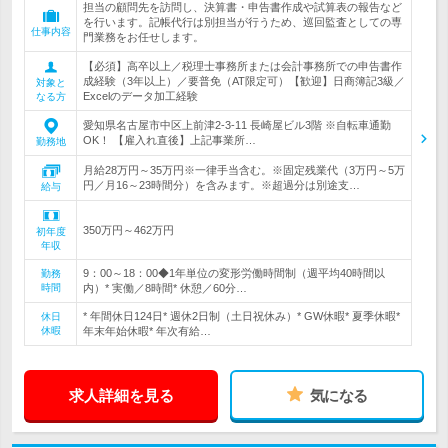
担当の顧問先を訪問し、決算書・申告書作成や試算表の報告など
を行います。記帳代行は別担当が行うため、巡回監査としての専
仕事内容
門業務をお任せします。
【必須】高卒以上／税理士事務所または会計事務所での申告書作
成経験（3年以上）／要普免（AT限定可）【歓迎】日商簿記3級／
対象と
Excelのデータ加工経験
なる方
愛知県名古屋市中区上前津2-3-11 長崎屋ビル3階 ※自転車通勤
OK！ 【雇入れ直後】上記事業所…
勤務地
月給28万円～35万円※一律手当含む。※固定残業代（3万円～5万
円／月16～23時間分）を含みます。※超過分は別途支…
給与
350万円～462万円
初年度
年収
9：00～18：00◆1年単位の変形労働時間制（週平均40時間以
勤務
時間
内）* 実働／8時間* 休憩／60分…
* 年間休日124日* 週休2日制（土日祝休み）* GW休暇* 夏季休暇*
休日
休暇
年末年始休暇* 年次有給…
求人詳細を見る
気になる