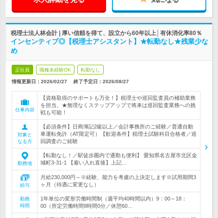
税理士法人林会計 | 厚い信頼を得て、設立から60年以上│有休消化率80％
インセンティブ◎【税理士アシスタント】★転勤なし★残業少な
め
正社員
職種未経験OK
転勤なし
情報更新日：2026/02/27
終了予定日：
2026/08/27
【資格取得のサポートも万全！】税理士や巡回監査員の補助業務
を担当。★無理なくステップアップで将来は巡回監査業務への挑
仕事内容
戦も可能！
【必須条件】日商簿記2級以上／会計事務所のご経験／普通自動
車運転免許（AT限定可）【歓迎条件】税理士試験科目合格者／巡
対象と
回調査のご経験
なる方
【転勤なし！／駅徒歩圏内で通勤も便利】 愛知県名古屋市北区金
城町3-31-1 【雇い入れ直後】上記…
勤務地
月給230,000円～※経験、能力を考慮の上決定します※試用期間3
ヶ月（待遇に変更なし）
給与
1年単位の変形労働時間制（週平均40時間以内）9：00～18：
勤務
時間
00（所定労働時間8時間0分／休憩60…