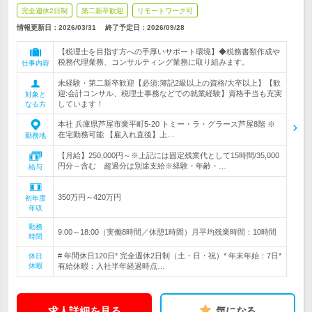
完全週休2日制
第二新卒歓迎
リモートワーク可
情報更新日：2026/03/31
終了予定日：
2026/09/28
【税理士を目指す方への手厚いサポート環境】◆税務書類作成や
税務代理業務、コンサルティング業務に取り組みます。
仕事内容
未経験・第二新卒歓迎【必須:簿記2級以上の資格/大卒以上】【歓
迎:会計コンサル、税理士事務などでの就業経験】資格手当も充実
対象と
しています！
なる方
本社 兵庫県芦屋市業平町5-20 トミー・ラ・グラース芦屋8階 ※
在宅勤務可能 【雇入れ直後】上…
勤務地
【月給】250,000円～※上記には固定残業代として15時間/35,000
円分～含む 超過分は別途支給※経験・年齢・…
給与
350万円～420万円
初年度
年収
勤務
9:00～18:00（実働8時間／休憩1時間）月平均残業時間：10時間
時間
# 年間休日120日* 完全週休2日制（土・日・祝）* 年末年始：7日*
休日
休暇
有給休暇：入社半年経過時点…
求人詳細を見る
気になる