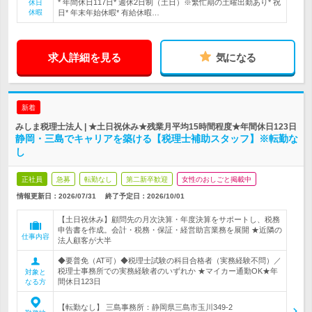
* 年間休日117日* 週休2日制（土日）※繁忙期の土曜出勤あり* 祝
休日
休暇
日* 年末年始休暇* 有給休暇…
求人詳細を見る
気になる
新着
みしま税理士法人 | ★土日祝休み★残業月平均15時間程度★年間休日123日
静岡・三島でキャリアを築ける【税理士補助スタッフ】※転勤な
し
正社員
急募
転勤なし
第二新卒歓迎
女性のおしごと掲載中
情報更新日：2026/07/31
終了予定日：
2026/10/01
【土日祝休み】顧問先の月次決算・年度決算をサポートし、税務
申告書を作成。会計・税務・保証・経営助言業務を展開 ★近隣の
仕事内容
法人顧客が大半
◆要普免（AT可）◆税理士試験の科目合格者（実務経験不問）／
税理士事務所での実務経験者のいずれか ★マイカー通勤OK★年
対象と
間休日123日
なる方
【転勤なし】 三島事務所：静岡県三島市玉川349-2