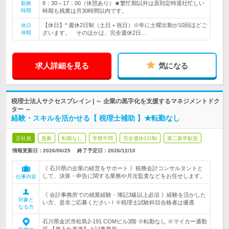
8：30～17：00（休憩あり）★繁忙期以外は原則定時退社忙しい
勤務
時間
時期も残業は月30時間以内です。
【休日】* 週休2日制（土日＋祝日）※年に土曜出勤が10回ほどご
休日
休暇
ざいます。 そのほかは、完全週休2日…
求人詳細を見る
気になる
税理士法人サクセスブレイン | ～ 企業の黒字化を支援するマネジメントドク
ター ～
経験・スキルを活かせる【 税理士補助 】★転勤なし
正社員
急募
転勤なし
学歴不問
完全週休2日制
第二新卒歓迎
情報更新日：2026/06/25
終了予定日：
2026/12/10
《 石川県の企業の経営をサポート 》税務会計コンサルタントと
して、決算・申告に関する業務や月次監査などをお任せします。
仕事内容
《 会計事務所での就業経験・簿記3級以上必須 》経験を活かした
対象と
い方、是非ご応募ください！※税理士試験科目合格者は優遇
なる方
石川県金沢市松島2-191 COMビル3階 ※転勤なし ※マイカー通勤